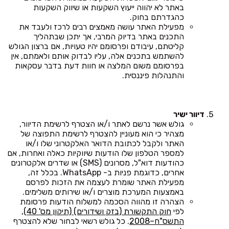
באתר לא יהווה ייעוץ השקעות או שיווק השקעות
כהגדרתם בחוק.
מפעילת האתר עושה מאמצים רבים לרכז ולעבד את
התכנים באתר בדיוק המרבי, אך יתכן שבתהליך
קליטתם, עיבודם ופרסומם יהיו טעויות, אם ברצון הגולש
להשתמש בתכנים אלה, עליו לבדוק אותם ולאמתם, אין
בפרסומם משום המלצה או חוות דעת בדבר עסקאות
והתנהלות פיננסית.
דיוור ישיר
גולש אשר נרשם לאתר ו/או הצטרף לרשימת הדיוור,
מצהיר כי הוא מעוניין להצטרף לרשימת התפוצה של
האתר ולקבל לכתובת הדואר האלקטרוני שלו ו/או
למספר הטלפון שלו הודעות שיווקיות כאלה ואחרות, אם
כהודעות דוא"ל, מסרונים (SMS) או שדרים אלקטרונים
אחרים, כדוגמת פניות ב- WhatsApp. בכלל זה,
מפעילת האתר שומרת לעצמה את הזכות לפרסם
באמצעות המערכת מוצרים ו/או שירותים משלימים.
הצהרה זו מהווה הסכמה למשלוח הודעות פרסומת
לפי
חוק התקשורת (בזק ושידורים) (תיקון מס' 40),
התשס"ח–2008
. כל גולש רשאי לבחור שלא להצטרף