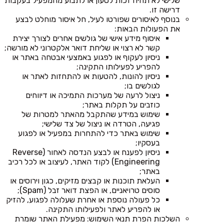
שלישי לא תהיה זכות לטעון או לתבוע מהמפעיל בעקבות
דרישה זו.
בנוסף לאיסורים שפורטו לעיל, חל איסור מוחלט לבצע
את הפעולות הבאות:
איסוף מידע אישי של גולשים אחרים לצורך יצירת
קשר לא רצוי או שליחת דואר אלקטרוני לא מורשה;
ניסיון לעקוף או לפגוע באמצעי אבטחה באתר או
להפריע לפעילותו התקינה;
ניסיון להונות, להטעות או להתחזות לאתר או
לגולשים בו;
ניצול לרעה של מערכות התמיכה או דיווחים
כוזבים על תקלות באתר;
שימוש במידע שהתקבל מהאתר למטרות של
פגיעה, הטרדה או ניצול של צד שלישי;
שימוש באתר כדי להתחרות במפעיל או לפגוע
בעסקיו;
ניסיון לפענח או לבצע הנדסה לאחור (Reverse
Engineering) לקוד האתר, לעיצוב או לכל רכיב
באתר;
העלאת תוכנות או קבצים מזיקים, כגון וירוסים או
סוסים טרויאניים, או הפצת דואר זבל (Spam);
כל פעולה נוספת או אחרת שעלולה לפגוע, להזיק
או להפריע לאתר ולפעילותו התקינה.
השלכות הפרת תנאי השימוש: מפעילת האתר שומרת