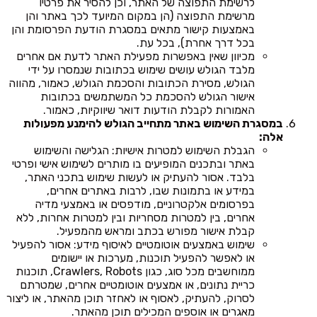
לרשימת התפוצה של האתר, וכן להסיר את פרטיו
מרשימת התפוצה (הן במקום המיועד לכך באתר והן
באמצעות קישור מתאים במסגרת הודעת הפרסומת והן
בכל דרך אחרת), בכל עת.
מכיוון שאין באפשרות מפעילת האתר לדעת אם אחרים
מלבד הגולש עושים שימוש בכתובות שנמסרו על ידי
הגולש, מסירת הכתובות והסכמת הגולש, כאמור, מהווה
אישור הגולש להסכמת כל המשתמשים בכתובות
האמורות לקבלת הודעות דואר שיווקיות, כאמור.
במסגרת השימוש באתר מתחייב הגולש להימנע מפעולות
אלה:
הגבלת השימוש למטרות אישיות: הגלישה והשימוש
באתר ובתכנים המופיעים בו מותרים לשימוש אישי ופרטי
בלבד. אסור להעתיק או לעשות שימוש בתכני האתר,
במידע או בתמונות שבו, לרבות באתרים אחרים,
בפרסומים אלקטרוניים, מודפסים או באמצעי מדיה
אחרים, בין למטרות מסחריות ובין למטרות אחרות, ללא
קבלת אישור מפורש בכתב ומראש מהמפעיל.
שימוש באמצעים אוטומטיים לאיסוף מידע: אסור להפעיל
או לאפשר להפעיל תוכנות, מערכות או יישומים
ממוחשבים מכל סוג, כגון Crawlers, Robots, תוכנות
כריית נתונים, או אמצעים אוטומטיים אחרים, שמטרתם
לסרוק, להעתיק, לאסוף או לאחזר תוכן מהאתר, או ליצור
מאגרים או אוספים המכילים תוכן מהאתר.