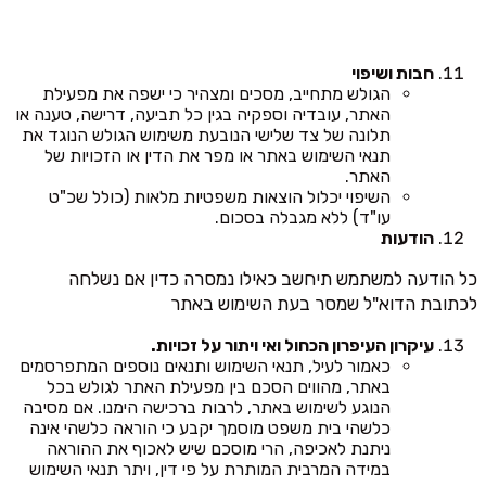
חבות ושיפוי
הגולש מתחייב, מסכים ומצהיר כי ישפה את מפעילת
האתר, עובדיה וספקיה בגין כל תביעה, דרישה, טענה או
תלונה של צד שלישי הנובעת משימוש הגולש הנוגד את
תנאי השימוש באתר או מפר את הדין או הזכויות של
האתר.
השיפוי יכלול הוצאות משפטיות מלאות (כולל שכ"ט
עו"ד) ללא מגבלה בסכום.
הודעות
כל הודעה למשתמש תיחשב כאילו נמסרה כדין אם נשלחה
לכתובת הדוא"ל שמסר בעת השימוש באתר
עיקרון העיפרון הכחול ואי ויתור על זכויות.
כאמור לעיל, תנאי השימוש ותנאים נוספים המתפרסמים
באתר, מהווים הסכם בין מפעילת האתר לגולש בכל
הנוגע לשימוש באתר, לרבות ברכישה הימנו. אם מסיבה
כלשהי בית משפט מוסמך יקבע כי הוראה כלשהי אינה
ניתנת לאכיפה, הרי מוסכם שיש לאכוף את ההוראה
במידה המרבית המותרת על פי דין, ויתר תנאי השימוש