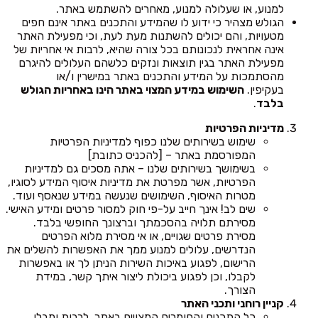
למנוע, או שעלולה למנוע, מאחרים להשתמש באתר.
הגולש מצהיר כי ידוע לו שהמידע והתכנים באתר אינם חפים
מטעויות, והם יכולים להשתנות מעת לעת, וכי מפעילת האתר
אינה אחראית לנכונותם בכל צורה שהיא, לרבות אי אחריות של
מפעילת האתר בגין תוצאות ונזקים כלשהם העלולים להיגרם
מהסתמכות על המידע והתכנים באתר במישרין ו/או
בעקיפין.
השימוש במידע המצוי באתר הינו באחריות הגולש
בלבד
.
מדיניות הפרטיות
שימוש בשירותים שלנו כפוף למדיניות הפרטיות
המפורסמת באתר – [להכניס כתובת]
בשימושך בשירותים שלנו – אתה מסכים גם למדיניות
הפרטיות, אשר מפרטת את מדיניות איסוף המידע לסוגיו,
מטרות האיסוף, השימושים שנעשה במידע שנאסף ועוד.
שים לב! אינך חייב על-פי חוק למסור פרטים ומידע האישי.
מסירתם תלויה בהסכמתך וברצונך החופשי בלבד.
מסירת פרטים שגויים, או אי מסירת מלוא הפרטים
הנדרשים, עלולים למנוע ממך את האפשרות להשלים את
הרישום, לפגוע באיכות השירות הניתן לך או באפשרות
לקבלו, וכן לפגוע ביכולת ליצור איתך קשר, במידת
הצורך.
קניין רוחני ותכני האתר
כל התכנים והחומרים המצויים באתר, לרבות ומבלי