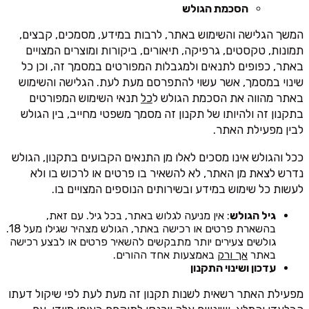
הסכמת הגולש
המשך הגלישה והשימוש באתר, לרבות במידע, מסמכים, קבצים,
תמונות, טקסטים, גרפיקה, תיאורים, ביקורות ומוצרים המצויים
באתר, כפופים לתנאים ולמגבלות המפורטים במסמך זה, וכן כל
שינוי במסמך, אשר עשוי להתפרסם מעת לעת. הגלישה והשימוש
באתר מהווה את הסכמת הגולש ל
כל
תנאי השימוש המפורטים
בתקנון זה ולהיותו של תקנון זה מסמך משפטי מחייב, בין הגולש
לבין מפעילת האתר.
ככל והגולש אינו מסכים לאלו מן התנאים הקבועים בתקנון, הגולש
נדרש לצאת מן האתר, לא להשאיר בו פרטים או לרכוש בו ולא
לעשות כל שימוש במידע ובשירותים הנוספים המצויים בו.
גיל הגולש
: אין מניעה לגלוש באתר, בכל גיל. עם זאת,
בהשארת פרטים או רכישה באתר, הגולש מצהיר שגילו מעל 18.
גולשים צעירים יותר מתבקשים להשאיר פרטים או לבצע רכישה
באתר
אך ורק
באמצעות אחד ההורים.
עדכון ושינוי התקנון
מפעילת האתר רשאית לשנות תקנון זה מעת לעת לפי שיקול דעתו