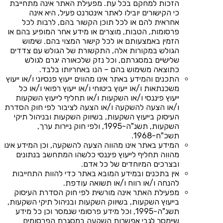
הזכות למחקם בכל עת. מפעילת האתר אינה מתחייבת
כי הקישורים יובילו לאתר אינטרנט פעיל, היא אינה
אחראית להם או לכל תוכן הקשור בהם, לרבות לכל
פרסומות, הטבות, מוצרים או מידע אחר המופיע בהם או
הזמין באמצעותם או לכל קישור המצוי בהם. שימוש
הגולש במקורות אלה, התקשורת של הגולש עם צדדים
שלישיים במסגרתם, וכל נזק שלכאורה יגרם לגולש
כתוצאה משימוש בהם – הנו באחריותו בלבד.
התכנים והמידע באתר אינו מהווים ייעוץ פנסיוני ו/או ייעוץ
משכנתאות ו/או ייעוץ ביטוחי ו/או ייעוץ רפואי ו/או כל
ייעוץ פיננסי ו/או השקעות ו/או תחליף לייעוץ השקעות
ו/או הצעה להשקעה ו/או הצעה לציבור לפי חוק הסדרת
העיסוק בייעוץ השקעות, בשיווק השקעות ובניהול תיקי
השקעות, תשנ"ה-1995, ולפי חוק ניירות ערך,
תשכ"ח-1968.
המידע באתר אינו מהווה הצעה להשקעה, וכן המידע אינו
מהווה תחליף לייעוץ פיננסי כלשהו המתחשב בנתונים
ובצרכים המיוחדים של כל אדם.
אין בתכנים ובמידע המובא באתר כדי להוות התחייבות
להנחה ו/או רווח ו/או תשואה עודפת.
מפעילת האתר אינה מורשית לפי חוק הסדרת העיסוק
בייעוץ השקעות, בשיווק השקעות ובניהול תיקי השקעות,
תשנ"ה-1995, וכל מידע פרסומי שנמסר וכן כל מידע
שיימסר לגבי אפשרות השקעה במסגרת הפרסומים