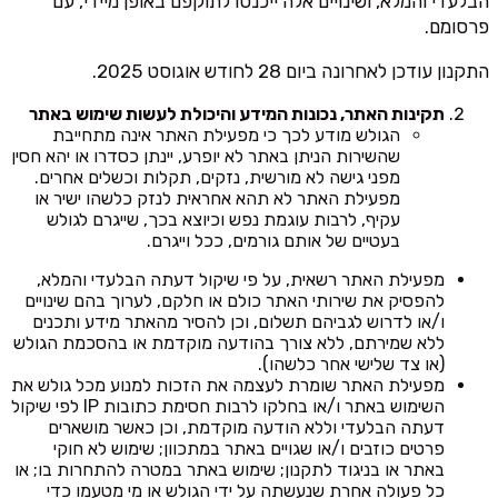
הבלעדי והמלא, ושינויים אלה ייכנסו לתוקפם באופן מיידי, עם
פרסומם.
התקנון עודכן לאחרונה ביום 28 לחודש אוגוסט 2025.
תקינות האתר, נכונות המידע והיכולת לעשות שימוש באתר
הגולש מודע לכך כי מפעילת האתר אינה מתחייבת
שהשירות הניתן באתר לא יופרע, יינתן כסדרו או יהא חסין
מפני גישה לא מורשית, נזקים, תקלות וכשלים אחרים.
מפעילת האתר לא תהא אחראית לנזק כלשהו ישיר או
עקיף, לרבות עוגמת נפש וכיוצא בכך, שייגרם לגולש
בעטיים של אותם גורמים, ככל וייגרם.
מפעילת האתר רשאית, על פי שיקול דעתה הבלעדי והמלא,
להפסיק את שירותי האתר כולם או חלקם, לערוך בהם שינויים
ו/או לדרוש לגביהם תשלום, וכן להסיר מהאתר מידע ותכנים
ללא שמירתם, ללא צורך בהודעה מוקדמת או בהסכמת הגולש
(או צד שלישי אחר כלשהו).
מפעילת האתר שומרת לעצמה את הזכות למנוע מכל גולש את
השימוש באתר ו/או בחלקו לרבות חסימת כתובות IP לפי שיקול
דעתה הבלעדי וללא הודעה מוקדמת, וכן כאשר מושארים
פרטים כוזבים ו/או שגויים באתר במתכוון; שימוש לא חוקי
באתר או בניגוד לתקנון; שימוש באתר במטרה להתחרות בו; או
כל פעולה אחרת שנעשתה על ידי הגולש או מי מטעמו כדי