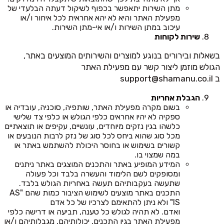
מתן השירות יתאפשר בכפוף לשיקול דעתה הבלעדי של
מפעילת האתר והיא לא יהא אחראית לכל איחור ו/או
עיכוב במתן השירות ו/או אי-מתן השירות.
שירות לקוחות
בשאלות ובירורים בנוגע למוצרים והשירותים המוצעים באתר,
הגולש מוזמן ליצור קשר עם מפעילת האתר
ב
support@shamanu.co.il
הגבלת אחריות
בשום מקרה מפעילת האתר, שותפיה, סוכניה, עובדיה או
ספקיה לא יהיו אחראים כלפי הגולש או כלפי צד שלישי
כלשהו בגין נזקים מיוחדים, עונשיים, עקיפים או תוצאתיים
מכל סוג שהוא ביחס לכל סוג של נזק לרבות הנובעים או
קשורים בשימוש או בחוסר היכולת להשתמש באתר או
במה שמצוי בו.
המידע המופיע באתר והתכנים המוצגים באתר ניתנים
ומסופקים לשם הלימוד והעשרה בלבד וכל פעולה
שתעשה בעקבותיהם תעשה באחריות הגולש בלבד.
התכנים באתר מוצעים לשימוש הציבור כמות שהם "AS
IS" ולא ניתן להתאימם לצרכיו של כל אדם
ואדם. לא תהיה לגולש כל טענה, תביעה או דרישה כלפי
מפעילת האתר בגין התכנים, יכולותיהם, מגבלותיהם ו/או