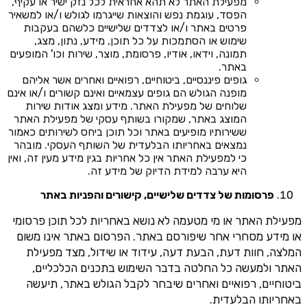
מפעילת האתר לא תהא אחראית לכל נזק ישיר או עקיף,
הפסד, עוגמת נפש והוצאות שייגרמו לגולש ו/או למשאיר
פרטים באתר ו/או לצדדים שלישיים כלשהם בעקבות
שימוש או הסתמכות על כל תוכן, מידע, נתון, מצג,
תמונה, וידאו, אודיו, פרסומת, מוצר, שירות וכו' המופעים
באתר.
גופים פיננסיים, ביטוחיים, רפואיים ואחרים אשר אליהם
מופנה הגולש הם גופים עצמאיים ואינם קשורים ו/או אינם
שלוחים של מפעילת האתר. מידע ומצג אודות שירות
המוצג באתר, שמקורו בשותף עסקי של מפעילת האתר
ששירותיו מופיעים באתר וכל תוכן ביחס לשירותים כאמור
נמצאים באחריותו הבלעדית של השותף העסקי. מובהר
כי למפעילת האתר אין כל אחריות בגין מידע מעין זה, ואין
היא ערבה למידת הדיוק של מידע זה.
פרסומות של צדדים שלישיים, קישורים והפניות באתר
מפעילת האתר או מי מטעמה לא נושא באחריות לכל תוכן פרסומי
או מידע מסחרי אחר שיפורסם באתר. הפרסום באתר אינו משום
המלצה, חוות דעת, הבעת דעה, עידוד או שידול, מצד מפעילת
האתר ולמעשה כל החלטה בדבר השימוש בתכנים הכלכליים,
ביטוחיים, רפואיים ואחרים שיבחר לקבל הגולש באתר, תיעשה
באחריותו הבלעדית.