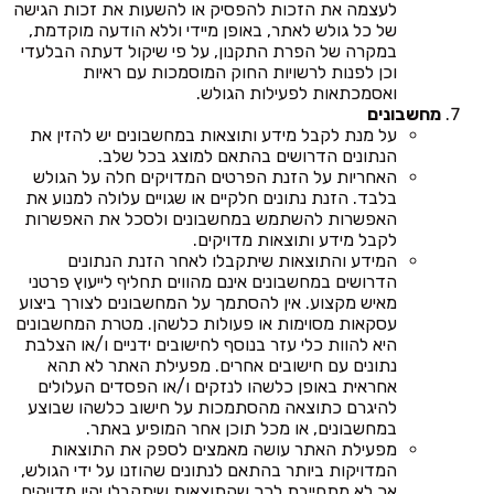
לעצמה את הזכות להפסיק או להשעות את זכות הגישה
של כל גולש לאתר, באופן מיידי וללא הודעה מוקדמת,
במקרה של הפרת התקנון, על פי שיקול דעתה הבלעדי
וכן לפנות לרשויות החוק המוסמכות עם ראיות
ואסמכתאות לפעילות הגולש.
מחשבונים
על מנת לקבל מידע ותוצאות במחשבונים יש להזין את
הנתונים הדרושים בהתאם למוצג בכל שלב.
האחריות על הזנת הפרטים המדויקים חלה על הגולש
בלבד. הזנת נתונים חלקיים או שגויים עלולה למנוע את
האפשרות להשתמש במחשבונים ולסכל את האפשרות
לקבל מידע ותוצאות מדויקים.
המידע והתוצאות שיתקבלו לאחר הזנת הנתונים
הדרושים במחשבונים אינם מהווים תחליף לייעוץ פרטני
מאיש מקצוע. אין להסתמך על המחשבונים לצורך ביצוע
עסקאות מסוימות או פעולות כלשהן. מטרת המחשבונים
היא להוות כלי עזר בנוסף לחישובים ידניים ו/או הצלבת
נתונים עם חישובים אחרים. מפעילת האתר לא תהא
אחראית באופן כלשהו לנזקים ו/או הפסדים העלולים
להיגרם כתוצאה מהסתמכות על חישוב כלשהו שבוצע
במחשבונים, או מכל תוכן אחר המופיע באתר.
מפעילת האתר עושה מאמצים לספק את התוצאות
המדויקות ביותר בהתאם לנתונים שהוזנו על ידי הגולש,
אך לא מתחייבת לכך שהתוצאות שיתקבלו יהיו מדויקים.