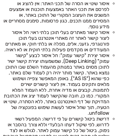
איסור שינוי או הסרה של תכני האתר: אין להציג או
לפרסם את תכני האתר באמצעות תוכנות או אמצעים
המשנים את העיצוב המקורי של התוכן באתר, או
המסירים ממנו תכנים, כגון פרסומות, סימנים מסחריים או
מידע נוסף.
איסור קישור מאתרים בעלי תוכן בלתי ראוי: חל איסור
ליצור קישור לאתר זה מאתרי אינטרנט בעלי תוכן
פורנוגרפי, גזעני, אלים, מפלה או בלתי חוקי, או מאתרים
המעודדים או מקדמים פעילות בלתי חוקית או לא ראויה.
איסור יצירת "קישור עמוק": חל איסור לבצע "קישור
עמוק" (Deep Linking), שמשמעותו יצירת קישור ישיר
לתוכן מסוים באתר במנותק מהעמוד השלם שבו התוכן
נמצא באתר. קישור מותר יהיה רק לעמוד שלם באתר,
כפי שהוא ("AS IS"), באופן המאפשר צפייה ושימוש
מלאים ותקינים בעמוד. אין ליצור קישורים ישירים
לתמונות, קבצים או מדיה אחרת, ללא העמוד המלא
המקורי. כמו כן, חובה שהקישור לעמוד יציג את הכתובת
המדויקת של דף האינטרנט באתר, ללא הסתרה, שינוי או
הטעיה, תוך שחל איסור לעשות שימוש בפונקציה של
unfollow.
דרישת ביטול קישורים על פי דרישה: המפעיל רשאי
לדרוש, לפי שיקול דעתו הבלעדי וללא צורך בהסבר או
נימוק, ביטול של כל קישור עמוק לאתר. לגולש או לצד