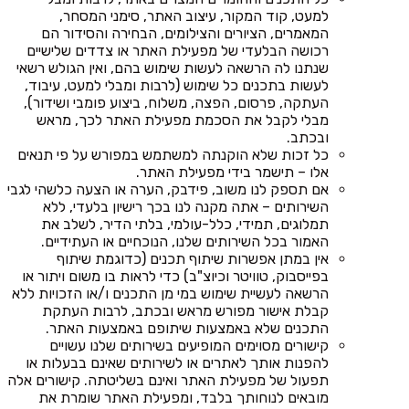
למעט, קוד המקור, עיצוב האתר, סימני המסחר,
המאמרים, הציורים והצילומים, הבחירה והסידור הם
רכושה הבלעדי של מפעילת האתר או צדדים שלישיים
שנתנו לה הרשאה לעשות שימוש בהם, ואין הגולש רשאי
לעשות בתכנים כל שימוש (לרבות ומבלי למעט, עיבוד,
העתקה, פרסום, הפצה, משלוח, ביצוע פומבי ושידור),
מבלי לקבל את הסכמת מפעילת האתר לכך, מראש
ובכתב.
כל זכות שלא הוקנתה למשתמש במפורש על פי תנאים
אלו – תישמר בידי מפעילת האתר.
אם תספק לנו משוב, פידבק, הערה או הצעה כלשהי לגבי
השירותים – אתה מקנה לנו בכך רישיון בלעדי, ללא
תמלוגים, תמידי, כלל-עולמי, בלתי הדיר, לשלב את
האמור בכל השירותים שלנו, הנוכחיים או העתידיים.
אין במתן אפשרות שיתוף תכנים (כדוגמת שיתוף
בפייסבוק, טוויטר וכיוצ"ב) כדי לראות בו משום ויתור או
הרשאה לעשיית שימוש במי מן התכנים ו/או הזכויות ללא
קבלת אישור מפורש מראש ובכתב, לרבות העתקת
התכנים שלא באמצעות שיתופם באמצעות האתר.
קישורים מסוימים המופיעים בשירותים שלנו עשויים
להפנות אותך לאתרים או לשירותים שאינם בבעלות או
תפעול של מפעילת האתר ואינם בשליטתה. קישורים אלה
מובאים לנוחותך בלבד, ומפעילת האתר שומרת את