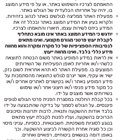
התאמתם לצרכיו והשימוש באתר, או על פי מידע המוצג
בו, יהיה על אחריותו הבלעדית של הגולש באתר.
מפעילת האתר ממליצה לגולשים באתר לנהוג בזהירות,
ולקרוא בעיון את המידע המוצג באתר ובכלל זה את
המידע ביחס לשירות עצמו, תיאורו והתאמתו לצרכיו.
יודגש כי המידע המוצג באתר אינו מובא כתחליף
לקבלת יעוץ פרטני מגורם מקצועי, ואינו מתאים
לנסיבותיו הספציפיות של כל מקרה ומקרה והוא מהווה
מידע כללי בלבד, ואינו מהווה ייעוץ
.
אין לראות במידע המופיע באתר משום הבטחה לתוצאה
כלשהי ו/או אחריות לאופן הפעילויות של השירותים
המוצעים בו. מפעילת האתר לא תהא אחראית לשום נזק,
ישיר או עקיף, אשר ייגרם לגולש כתוצאה מהסתמכות על
מידע המופיע באתר ו/או בקישורים לאתרים אחרים ו/או
כל מקור מידע פנימי ו/או חיצוני אחר ו/או שימוש
בשירותים אשר מוצגים על ידו.
בכל קבלת החלטה במסגרת הפנית פרטי הגולש לגופים
פיננסיים, על הגולש לסמוך על בדיקה שהתבצעה על ידו
בלבד אודות ההשקעה ותנאיה, לרבות יתרונות וסיכונים
הכרוכים בהשקעה, ועליו לפנות לקבלת ייעוץ מתאים
בנוגע לסוגיות משפטיות, חשבונאיות, כספיות, ענייני מיסוי
וכן כל סוגיה אחרת הקשורה לביצוע ההשקעה. וכך
באופן דומה בנושאים ביטוחיים, רפואיים ואחרים.