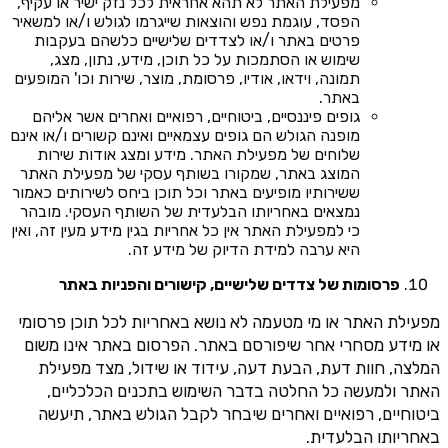
מפעילת האתר לא תהא אחראית לכל נזק ישיר או עקיף,
הפסד, עוגמת נפש והוצאות שייגרמו לגולש ו/או למשאיר
פרטים באתר ו/או לצדדים שלישיים כלשהם בעקבות
שימוש או הסתמכות על כל תוכן, מידע, נתון, מצג,
תמונה, וידאו, אודיו, פרסומת, מוצר, שירות וכו' המופעים
באתר.
גופים פיננסיים, ביטוחיים, רפואיים ואחרים אשר אליהם
מופנה הגולש הם גופים עצמאיים ואינם קשורים ו/או אינם
שלוחים של מפעילת האתר. מידע ומצג אודות שירות
המוצג באתר, שמקורו בשותף עסקי של מפעילת האתר
ששירותיו מופיעים באתר וכל תוכן ביחס לשירותים כאמור
נמצאים באחריותו הבלעדית של השותף העסקי. מובהר
כי למפעילת האתר אין כל אחריות בגין מידע מעין זה, ואין
היא ערבה למידת הדיוק של מידע זה.
פרסומות של צדדים שלישיים, קישורים והפניות באתר
מפעילת האתר או מי מטעמה לא נושא באחריות לכל תוכן פרסומי
או מידע מסחרי אחר שיפורסם באתר. הפרסום באתר אינו משום
המלצה, חוות דעת, הבעת דעה, עידוד או שידול, מצד מפעילת
האתר ולמעשה כל החלטה בדבר השימוש בתכנים הכלכליים,
ביטוחיים, רפואיים ואחרים שיבחר לקבל הגולש באתר, תיעשה
באחריותו הבלעדית.