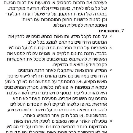
לעצמה את הזכות להפסיק או להשעות את זכות הגישה
של כל גולש לאתר, באופן מיידי וללא הודעה מוקדמת,
במקרה של הפרת התקנון, על פי שיקול דעתה הבלעדי
וכן לפנות לרשויות החוק המוסמכות עם ראיות
ואסמכתאות לפעילות הגולש.
מחשבונים
על מנת לקבל מידע ותוצאות במחשבונים יש להזין את
הנתונים הדרושים בהתאם למוצג בכל שלב.
האחריות על הזנת הפרטים המדויקים חלה על הגולש
בלבד. הזנת נתונים חלקיים או שגויים עלולה למנוע את
האפשרות להשתמש במחשבונים ולסכל את האפשרות
לקבל מידע ותוצאות מדויקים.
המידע והתוצאות שיתקבלו לאחר הזנת הנתונים
הדרושים במחשבונים אינם מהווים תחליף לייעוץ פרטני
מאיש מקצוע. אין להסתמך על המחשבונים לצורך ביצוע
עסקאות מסוימות או פעולות כלשהן. מטרת המחשבונים
היא להוות כלי עזר בנוסף לחישובים ידניים ו/או הצלבת
נתונים עם חישובים אחרים. מפעילת האתר לא תהא
אחראית באופן כלשהו לנזקים ו/או הפסדים העלולים
להיגרם כתוצאה מהסתמכות על חישוב כלשהו שבוצע
במחשבונים, או מכל תוכן אחר המופיע באתר.
מפעילת האתר עושה מאמצים לספק את התוצאות
המדויקות ביותר בהתאם לנתונים שהוזנו על ידי הגולש,
אך לא מתחייבת לכך שהתוצאות שיתקבלו יהיו מדויקים.