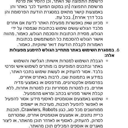
לרשימת התפוצה של האתר, וכן להסיר את פרטיו
מרשימת התפוצה (הן במקום המיועד לכך באתר והן
באמצעות קישור מתאים במסגרת הודעת הפרסומת והן
בכל דרך אחרת), בכל עת.
מכיוון שאין באפשרות מפעילת האתר לדעת אם אחרים
מלבד הגולש עושים שימוש בכתובות שנמסרו על ידי
הגולש, מסירת הכתובות והסכמת הגולש, כאמור, מהווה
אישור הגולש להסכמת כל המשתמשים בכתובות
האמורות לקבלת הודעות דואר שיווקיות, כאמור.
במסגרת השימוש באתר מתחייב הגולש להימנע מפעולות
אלה:
הגבלת השימוש למטרות אישיות: הגלישה והשימוש
באתר ובתכנים המופיעים בו מותרים לשימוש אישי ופרטי
בלבד. אסור להעתיק או לעשות שימוש בתכני האתר,
במידע או בתמונות שבו, לרבות באתרים אחרים,
בפרסומים אלקטרוניים, מודפסים או באמצעי מדיה
אחרים, בין למטרות מסחריות ובין למטרות אחרות, ללא
קבלת אישור מפורש בכתב ומראש מהמפעיל.
שימוש באמצעים אוטומטיים לאיסוף מידע: אסור להפעיל
או לאפשר להפעיל תוכנות, מערכות או יישומים
ממוחשבים מכל סוג, כגון Crawlers, Robots, תוכנות
כריית נתונים, או אמצעים אוטומטיים אחרים, שמטרתם
לסרוק, להעתיק, לאסוף או לאחזר תוכן מהאתר, או ליצור
מאגרים או אוספים המכילים תוכן מהאתר.