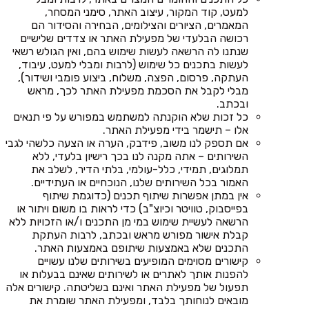
למעט, קוד המקור, עיצוב האתר, סימני המסחר,
המאמרים, הציורים והצילומים, הבחירה והסידור הם
רכושה הבלעדי של מפעילת האתר או צדדים שלישיים
שנתנו לה הרשאה לעשות שימוש בהם, ואין הגולש רשאי
לעשות בתכנים כל שימוש (לרבות ומבלי למעט, עיבוד,
העתקה, פרסום, הפצה, משלוח, ביצוע פומבי ושידור),
מבלי לקבל את הסכמת מפעילת האתר לכך, מראש
ובכתב.
כל זכות שלא הוקנתה למשתמש במפורש על פי תנאים
אלו – תישמר בידי מפעילת האתר.
אם תספק לנו משוב, פידבק, הערה או הצעה כלשהי לגבי
השירותים – אתה מקנה לנו בכך רישיון בלעדי, ללא
תמלוגים, תמידי, כלל-עולמי, בלתי הדיר, לשלב את
האמור בכל השירותים שלנו, הנוכחיים או העתידיים.
אין במתן אפשרות שיתוף תכנים (כדוגמת שיתוף
בפייסבוק, טוויטר וכיוצ"ב) כדי לראות בו משום ויתור או
הרשאה לעשיית שימוש במי מן התכנים ו/או הזכויות ללא
קבלת אישור מפורש מראש ובכתב, לרבות העתקת
התכנים שלא באמצעות שיתופם באמצעות האתר.
קישורים מסוימים המופיעים בשירותים שלנו עשויים
להפנות אותך לאתרים או לשירותים שאינם בבעלות או
תפעול של מפעילת האתר ואינם בשליטתה. קישורים אלה
מובאים לנוחותך בלבד, ומפעילת האתר שומרת את