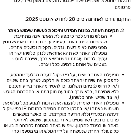
הבלעדי והמלא, ושינויים אלה ייכנסו לתוקפם באופן מיידי, עם
פרסומם.
התקנון עודכן לאחרונה ביום 28 לחודש אוגוסט 2025.
תקינות האתר, נכונות המידע והיכולת לעשות שימוש באתר
הגולש מודע לכך כי מפעילת האתר אינה מתחייבת
שהשירות הניתן באתר לא יופרע, יינתן כסדרו או יהא חסין
מפני גישה לא מורשית, נזקים, תקלות וכשלים אחרים.
מפעילת האתר לא תהא אחראית לנזק כלשהו ישיר או
עקיף, לרבות עוגמת נפש וכיוצא בכך, שייגרם לגולש
בעטיים של אותם גורמים, ככל וייגרם.
מפעילת האתר רשאית, על פי שיקול דעתה הבלעדי והמלא,
להפסיק את שירותי האתר כולם או חלקם, לערוך בהם שינויים
ו/או לדרוש לגביהם תשלום, וכן להסיר מהאתר מידע ותכנים
ללא שמירתם, ללא צורך בהודעה מוקדמת או בהסכמת הגולש
(או צד שלישי אחר כלשהו).
מפעילת האתר שומרת לעצמה את הזכות למנוע מכל גולש את
השימוש באתר ו/או בחלקו לרבות חסימת כתובות IP לפי שיקול
דעתה הבלעדי וללא הודעה מוקדמת, וכן כאשר מושארים
פרטים כוזבים ו/או שגויים באתר במתכוון; שימוש לא חוקי
באתר או בניגוד לתקנון; שימוש באתר במטרה להתחרות בו; או
כל פעולה אחרת שנעשתה על ידי הגולש או מי מטעמו כדי