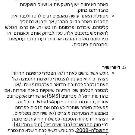
באתר לא יהווה ייעוץ השקעות או שיווק השקעות
כהגדרתם בחוק.
מפעילת האתר עושה מאמצים רבים לרכז ולעבד את
התכנים באתר בדיוק המרבי, אך יתכן שבתהליך
קליטתם, עיבודם ופרסומם יהיו טעויות, אם ברצון הגולש
להשתמש בתכנים אלה, עליו לבדוק אותם ולאמתם, אין
בפרסומם משום המלצה או חוות דעת בדבר עסקאות
והתנהלות פיננסית.
דיוור ישיר
גולש אשר נרשם לאתר ו/או הצטרף לרשימת הדיוור,
מצהיר כי הוא מעוניין להצטרף לרשימת התפוצה של
האתר ולקבל לכתובת הדואר האלקטרוני שלו ו/או
למספר הטלפון שלו הודעות שיווקיות כאלה ואחרות, אם
כהודעות דוא"ל, מסרונים (SMS) או שדרים אלקטרונים
אחרים, כדוגמת פניות ב- WhatsApp. בכלל זה,
מפעילת האתר שומרת לעצמה את הזכות לפרסם
באמצעות המערכת מוצרים ו/או שירותים משלימים.
הצהרה זו מהווה הסכמה למשלוח הודעות פרסומת
לפי
חוק התקשורת (בזק ושידורים) (תיקון מס' 40),
התשס"ח–2008
. כל גולש רשאי לבחור שלא להצטרף