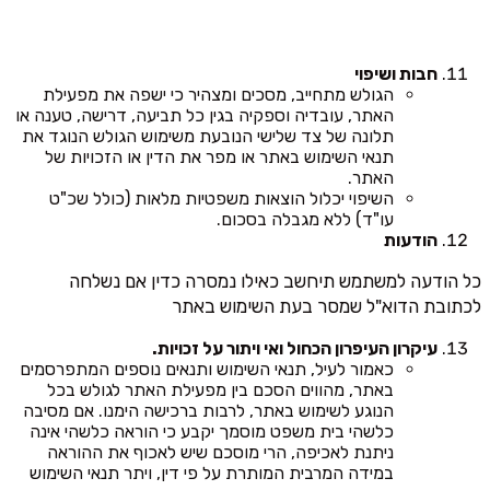
חבות ושיפוי
הגולש מתחייב, מסכים ומצהיר כי ישפה את מפעילת
האתר, עובדיה וספקיה בגין כל תביעה, דרישה, טענה או
תלונה של צד שלישי הנובעת משימוש הגולש הנוגד את
תנאי השימוש באתר או מפר את הדין או הזכויות של
האתר.
השיפוי יכלול הוצאות משפטיות מלאות (כולל שכ"ט
עו"ד) ללא מגבלה בסכום.
הודעות
כל הודעה למשתמש תיחשב כאילו נמסרה כדין אם נשלחה
לכתובת הדוא"ל שמסר בעת השימוש באתר
עיקרון העיפרון הכחול ואי ויתור על זכויות.
כאמור לעיל, תנאי השימוש ותנאים נוספים המתפרסמים
באתר, מהווים הסכם בין מפעילת האתר לגולש בכל
הנוגע לשימוש באתר, לרבות ברכישה הימנו. אם מסיבה
כלשהי בית משפט מוסמך יקבע כי הוראה כלשהי אינה
ניתנת לאכיפה, הרי מוסכם שיש לאכוף את ההוראה
במידה המרבית המותרת על פי דין, ויתר תנאי השימוש