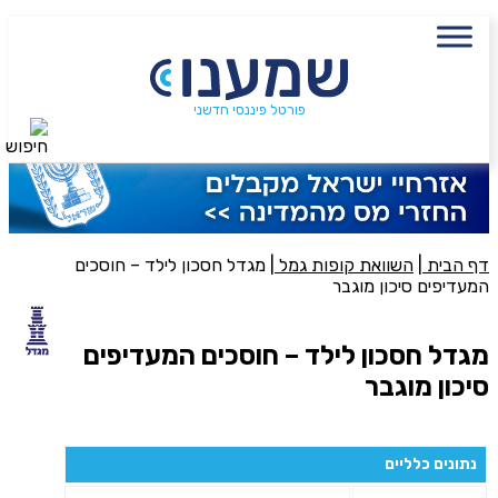
עם מתכנן פיננסי, השאירו פרטים:
שם מלא
פורטל פיננסי חדשני
חיפוש
נייד
פעולה נדרשת
היכן מנוהל החיסכון?
דף הבית
|
השוואת קופות גמל
|
מגדל חסכון לילד – חוסכים
המעדיפים סיכון מוגבר
סכום חיסכון בקרן
מגדל חסכון לילד – חוסכים המעדיפים
סיכון מוגבר
אני מאשר את תנאיי השימוש והפרטיות של האתר
מאשר כי פרטיי ישמשו לקבלת פניות והצעות שיווקיות למוצרים
נתונים כלליים
פנסיוניים\ביטוח באמצעות טלפון, מייל או SMS מאיתנו או צד שלישי