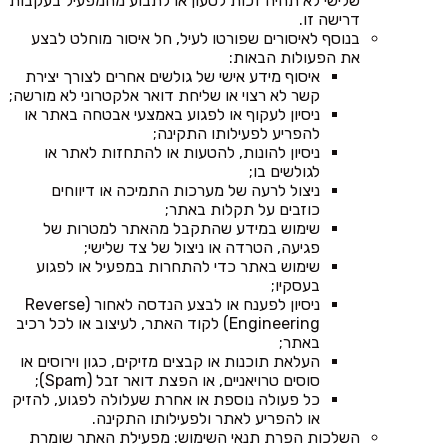
שלישי לא תהיה זכות לטעון או לתבוע מהמפעיל בעקבות
דרישה זו.
בנוסף לאיסורים שפורטו לעיל, חל איסור מוחלט לבצע
את הפעולות הבאות:
איסוף מידע אישי של גולשים אחרים לצורך יצירת
קשר לא רצוי או שליחת דואר אלקטרוני לא מורשה;
ניסיון לעקוף או לפגוע באמצעי אבטחה באתר או
להפריע לפעילותו התקינה;
ניסיון להונות, להטעות או להתחזות לאתר או
לגולשים בו;
ניצול לרעה של מערכות התמיכה או דיווחים
כוזבים על תקלות באתר;
שימוש במידע שהתקבל מהאתר למטרות של
פגיעה, הטרדה או ניצול של צד שלישי;
שימוש באתר כדי להתחרות במפעיל או לפגוע
בעסקיו;
ניסיון לפענח או לבצע הנדסה לאחור (Reverse
Engineering) לקוד האתר, לעיצוב או לכל רכיב
באתר;
העלאת תוכנות או קבצים מזיקים, כגון וירוסים או
סוסים טרויאניים, או הפצת דואר זבל (Spam);
כל פעולה נוספת או אחרת שעלולה לפגוע, להזיק
או להפריע לאתר ולפעילותו התקינה.
השלכות הפרת תנאי השימוש: מפעילת האתר שומרת