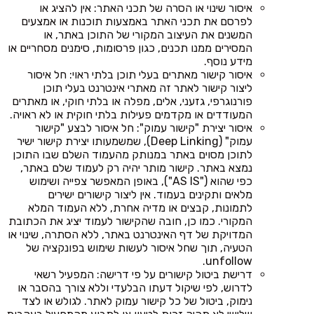
איסור שינוי או הסרה של תכני האתר: אין להציג או
לפרסם את תכני האתר באמצעות תוכנות או אמצעים
המשנים את העיצוב המקורי של התוכן באתר, או
המסירים ממנו תכנים, כגון פרסומות, סימנים מסחריים או
מידע נוסף.
איסור קישור מאתרים בעלי תוכן בלתי ראוי: חל איסור
ליצור קישור לאתר זה מאתרי אינטרנט בעלי תוכן
פורנוגרפי, גזעני, אלים, מפלה או בלתי חוקי, או מאתרים
המעודדים או מקדמים פעילות בלתי חוקית או לא ראויה.
איסור יצירת "קישור עמוק": חל איסור לבצע "קישור
עמוק" (Deep Linking), שמשמעותו יצירת קישור ישיר
לתוכן מסוים באתר במנותק מהעמוד השלם שבו התוכן
נמצא באתר. קישור מותר יהיה רק לעמוד שלם באתר,
כפי שהוא ("AS IS"), באופן המאפשר צפייה ושימוש
מלאים ותקינים בעמוד. אין ליצור קישורים ישירים
לתמונות, קבצים או מדיה אחרת, ללא העמוד המלא
המקורי. כמו כן, חובה שהקישור לעמוד יציג את הכתובת
המדויקת של דף האינטרנט באתר, ללא הסתרה, שינוי או
הטעיה, תוך שחל איסור לעשות שימוש בפונקציה של
unfollow.
דרישת ביטול קישורים על פי דרישה: המפעיל רשאי
לדרוש, לפי שיקול דעתו הבלעדי וללא צורך בהסבר או
נימוק, ביטול של כל קישור עמוק לאתר. לגולש או לצד