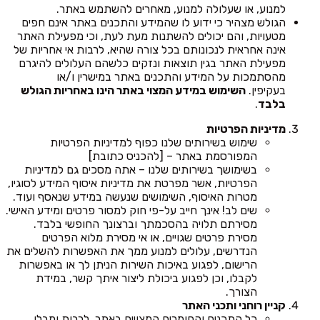
למנוע, או שעלולה למנוע, מאחרים להשתמש באתר.
הגולש מצהיר כי ידוע לו שהמידע והתכנים באתר אינם חפים
מטעויות, והם יכולים להשתנות מעת לעת, וכי מפעילת האתר
אינה אחראית לנכונותם בכל צורה שהיא, לרבות אי אחריות של
מפעילת האתר בגין תוצאות ונזקים כלשהם העלולים להיגרם
מהסתמכות על המידע והתכנים באתר במישרין ו/או
בעקיפין.
השימוש במידע המצוי באתר הינו באחריות הגולש
בלבד
.
מדיניות הפרטיות
שימוש בשירותים שלנו כפוף למדיניות הפרטיות
המפורסמת באתר – [להכניס כתובת]
בשימושך בשירותים שלנו – אתה מסכים גם למדיניות
הפרטיות, אשר מפרטת את מדיניות איסוף המידע לסוגיו,
מטרות האיסוף, השימושים שנעשה במידע שנאסף ועוד.
שים לב! אינך חייב על-פי חוק למסור פרטים ומידע האישי.
מסירתם תלויה בהסכמתך וברצונך החופשי בלבד.
מסירת פרטים שגויים, או אי מסירת מלוא הפרטים
הנדרשים, עלולים למנוע ממך את האפשרות להשלים את
הרישום, לפגוע באיכות השירות הניתן לך או באפשרות
לקבלו, וכן לפגוע ביכולת ליצור איתך קשר, במידת
הצורך.
קניין רוחני ותכני האתר
כל התכנים והחומרים המצויים באתר, לרבות ומבלי