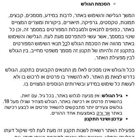
הסכמת הגולש
המשך הגלישה והשימוש באתר, לרבות במידע, מסמכים, קבצים,
תמונות, טקסטים, גרפיקה, תיאורים, ביקורות ומוצרים המצויים
באתר, כפופים לתנאים ולמגבלות המפורטים במסמך זה, וכן כל
שינוי במסמך, אשר עשוי להתפרסם מעת לעת. הגלישה והשימוש
באתר מהווה את הסכמת הגולש ל
כל
תנאי השימוש המפורטים
בתקנון זה ולהיותו של תקנון זה מסמך משפטי מחייב, בין הגולש
לבין מפעילת האתר.
ככל והגולש אינו מסכים לאלו מן התנאים הקבועים בתקנון, הגולש
נדרש לצאת מן האתר, לא להשאיר בו פרטים או לרכוש בו ולא
לעשות כל שימוש במידע ובשירותים הנוספים המצויים בו.
גיל הגולש
: אין מניעה לגלוש באתר, בכל גיל. עם זאת,
בהשארת פרטים או רכישה באתר, הגולש מצהיר שגילו מעל 18.
גולשים צעירים יותר מתבקשים להשאיר פרטים או לבצע רכישה
באתר
אך ורק
באמצעות אחד ההורים.
עדכון ושינוי התקנון
מפעילת האתר רשאית לשנות תקנון זה מעת לעת לפי שיקול דעתו