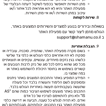
מתן השירות יתאפשר בכפוף לשיקול דעתה הבלעדי של
מפעילת האתר והיא לא יהא אחראית לכל איחור ו/או
עיכוב במתן השירות ו/או אי-מתן השירות.
שירות לקוחות
בשאלות ובירורים בנוגע למוצרים והשירותים המוצעים באתר,
הגולש מוזמן ליצור קשר עם מפעילת האתר
ב
support@shamanu.co.il
הגבלת אחריות
בשום מקרה מפעילת האתר, שותפיה, סוכניה, עובדיה או
ספקיה לא יהיו אחראים כלפי הגולש או כלפי צד שלישי
כלשהו בגין נזקים מיוחדים, עונשיים, עקיפים או תוצאתיים
מכל סוג שהוא ביחס לכל סוג של נזק לרבות הנובעים או
קשורים בשימוש או בחוסר היכולת להשתמש באתר או
במה שמצוי בו.
המידע המופיע באתר והתכנים המוצגים באתר ניתנים
ומסופקים לשם הלימוד והעשרה בלבד וכל פעולה
שתעשה בעקבותיהם תעשה באחריות הגולש בלבד.
התכנים באתר מוצעים לשימוש הציבור כמות שהם "AS
IS" ולא ניתן להתאימם לצרכיו של כל אדם
ואדם. לא תהיה לגולש כל טענה, תביעה או דרישה כלפי
מפעילת האתר בגין התכנים, יכולותיהם, מגבלותיהם ו/או