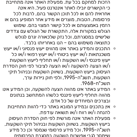
הזכות למחקם בכל עת. מפעילת האתר אינה מתחייבת
כי הקישורים יובילו לאתר אינטרנט פעיל, היא אינה
אחראית להם או לכל תוכן הקשור בהם, לרבות לכל
פרסומות, הטבות, מוצרים או מידע אחר המופיע בהם או
הזמין באמצעותם או לכל קישור המצוי בהם. שימוש
הגולש במקורות אלה, התקשורת של הגולש עם צדדים
שלישיים במסגרתם, וכל נזק שלכאורה יגרם לגולש
כתוצאה משימוש בהם – הנו באחריותו בלבד.
התכנים והמידע באתר אינו מהווים ייעוץ פנסיוני ו/או ייעוץ
משכנתאות ו/או ייעוץ ביטוחי ו/או ייעוץ רפואי ו/או כל
ייעוץ פיננסי ו/או השקעות ו/או תחליף לייעוץ השקעות
ו/או הצעה להשקעה ו/או הצעה לציבור לפי חוק הסדרת
העיסוק בייעוץ השקעות, בשיווק השקעות ובניהול תיקי
השקעות, תשנ"ה-1995, ולפי חוק ניירות ערך,
תשכ"ח-1968.
המידע באתר אינו מהווה הצעה להשקעה, וכן המידע אינו
מהווה תחליף לייעוץ פיננסי כלשהו המתחשב בנתונים
ובצרכים המיוחדים של כל אדם.
אין בתכנים ובמידע המובא באתר כדי להוות התחייבות
להנחה ו/או רווח ו/או תשואה עודפת.
מפעילת האתר אינה מורשית לפי חוק הסדרת העיסוק
בייעוץ השקעות, בשיווק השקעות ובניהול תיקי השקעות,
תשנ"ה-1995, וכל מידע פרסומי שנמסר וכן כל מידע
שיימסר לגבי אפשרות השקעה במסגרת הפרסומים