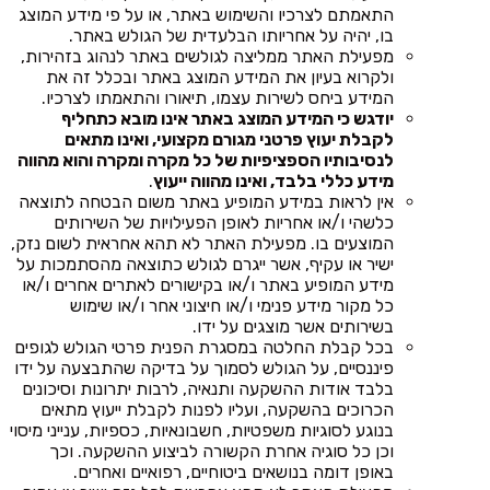
התאמתם לצרכיו והשימוש באתר, או על פי מידע המוצג
בו, יהיה על אחריותו הבלעדית של הגולש באתר.
מפעילת האתר ממליצה לגולשים באתר לנהוג בזהירות,
ולקרוא בעיון את המידע המוצג באתר ובכלל זה את
המידע ביחס לשירות עצמו, תיאורו והתאמתו לצרכיו.
יודגש כי המידע המוצג באתר אינו מובא כתחליף
לקבלת יעוץ פרטני מגורם מקצועי, ואינו מתאים
לנסיבותיו הספציפיות של כל מקרה ומקרה והוא מהווה
מידע כללי בלבד, ואינו מהווה ייעוץ
.
אין לראות במידע המופיע באתר משום הבטחה לתוצאה
כלשהי ו/או אחריות לאופן הפעילויות של השירותים
המוצעים בו. מפעילת האתר לא תהא אחראית לשום נזק,
ישיר או עקיף, אשר ייגרם לגולש כתוצאה מהסתמכות על
מידע המופיע באתר ו/או בקישורים לאתרים אחרים ו/או
כל מקור מידע פנימי ו/או חיצוני אחר ו/או שימוש
בשירותים אשר מוצגים על ידו.
בכל קבלת החלטה במסגרת הפנית פרטי הגולש לגופים
פיננסיים, על הגולש לסמוך על בדיקה שהתבצעה על ידו
בלבד אודות ההשקעה ותנאיה, לרבות יתרונות וסיכונים
הכרוכים בהשקעה, ועליו לפנות לקבלת ייעוץ מתאים
בנוגע לסוגיות משפטיות, חשבונאיות, כספיות, ענייני מיסוי
וכן כל סוגיה אחרת הקשורה לביצוע ההשקעה. וכך
באופן דומה בנושאים ביטוחיים, רפואיים ואחרים.