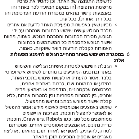
לרשימת התפוצה של האתר, וכן להסיר את פרטיו
מרשימת התפוצה (הן במקום המיועד לכך באתר והן
באמצעות קישור מתאים במסגרת הודעת הפרסומת והן
בכל דרך אחרת), בכל עת.
מכיוון שאין באפשרות מפעילת האתר לדעת אם אחרים
מלבד הגולש עושים שימוש בכתובות שנמסרו על ידי
הגולש, מסירת הכתובות והסכמת הגולש, כאמור, מהווה
אישור הגולש להסכמת כל המשתמשים בכתובות
האמורות לקבלת הודעות דואר שיווקיות, כאמור.
במסגרת השימוש באתר מתחייב הגולש להימנע מפעולות
אלה:
הגבלת השימוש למטרות אישיות: הגלישה והשימוש
באתר ובתכנים המופיעים בו מותרים לשימוש אישי ופרטי
בלבד. אסור להעתיק או לעשות שימוש בתכני האתר,
במידע או בתמונות שבו, לרבות באתרים אחרים,
בפרסומים אלקטרוניים, מודפסים או באמצעי מדיה
אחרים, בין למטרות מסחריות ובין למטרות אחרות, ללא
קבלת אישור מפורש בכתב ומראש מהמפעיל.
שימוש באמצעים אוטומטיים לאיסוף מידע: אסור להפעיל
או לאפשר להפעיל תוכנות, מערכות או יישומים
ממוחשבים מכל סוג, כגון Crawlers, Robots, תוכנות
כריית נתונים, או אמצעים אוטומטיים אחרים, שמטרתם
לסרוק, להעתיק, לאסוף או לאחזר תוכן מהאתר, או ליצור
מאגרים או אוספים המכילים תוכן מהאתר.