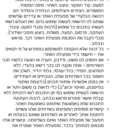
למעט, קוד המקור, עיצוב האתר, סימני המסחר,
המאמרים, הציורים והצילומים, הבחירה והסידור הם
רכושה הבלעדי של מפעילת האתר או צדדים שלישיים
שנתנו לה הרשאה לעשות שימוש בהם, ואין הגולש רשאי
לעשות בתכנים כל שימוש (לרבות ומבלי למעט, עיבוד,
העתקה, פרסום, הפצה, משלוח, ביצוע פומבי ושידור),
מבלי לקבל את הסכמת מפעילת האתר לכך, מראש
ובכתב.
כל זכות שלא הוקנתה למשתמש במפורש על פי תנאים
אלו – תישמר בידי מפעילת האתר.
אם תספק לנו משוב, פידבק, הערה או הצעה כלשהי לגבי
השירותים – אתה מקנה לנו בכך רישיון בלעדי, ללא
תמלוגים, תמידי, כלל-עולמי, בלתי הדיר, לשלב את
האמור בכל השירותים שלנו, הנוכחיים או העתידיים.
אין במתן אפשרות שיתוף תכנים (כדוגמת שיתוף
בפייסבוק, טוויטר וכיוצ"ב) כדי לראות בו משום ויתור או
הרשאה לעשיית שימוש במי מן התכנים ו/או הזכויות ללא
קבלת אישור מפורש מראש ובכתב, לרבות העתקת
התכנים שלא באמצעות שיתופם באמצעות האתר.
קישורים מסוימים המופיעים בשירותים שלנו עשויים
להפנות אותך לאתרים או לשירותים שאינם בבעלות או
תפעול של מפעילת האתר ואינם בשליטתה. קישורים אלה
מובאים לנוחותך בלבד, ומפעילת האתר שומרת את