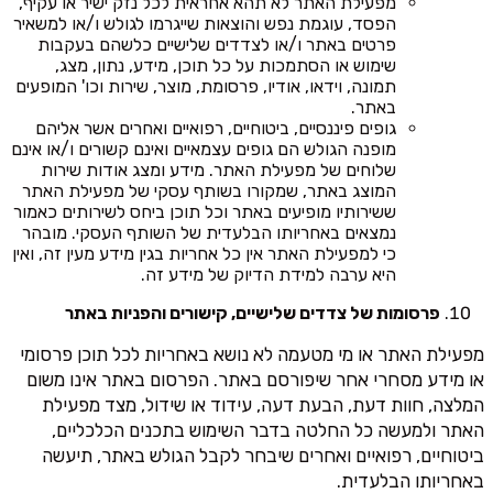
מפעילת האתר לא תהא אחראית לכל נזק ישיר או עקיף,
הפסד, עוגמת נפש והוצאות שייגרמו לגולש ו/או למשאיר
פרטים באתר ו/או לצדדים שלישיים כלשהם בעקבות
שימוש או הסתמכות על כל תוכן, מידע, נתון, מצג,
תמונה, וידאו, אודיו, פרסומת, מוצר, שירות וכו' המופעים
באתר.
גופים פיננסיים, ביטוחיים, רפואיים ואחרים אשר אליהם
מופנה הגולש הם גופים עצמאיים ואינם קשורים ו/או אינם
שלוחים של מפעילת האתר. מידע ומצג אודות שירות
המוצג באתר, שמקורו בשותף עסקי של מפעילת האתר
ששירותיו מופיעים באתר וכל תוכן ביחס לשירותים כאמור
נמצאים באחריותו הבלעדית של השותף העסקי. מובהר
כי למפעילת האתר אין כל אחריות בגין מידע מעין זה, ואין
היא ערבה למידת הדיוק של מידע זה.
פרסומות של צדדים שלישיים, קישורים והפניות באתר
מפעילת האתר או מי מטעמה לא נושא באחריות לכל תוכן פרסומי
או מידע מסחרי אחר שיפורסם באתר. הפרסום באתר אינו משום
המלצה, חוות דעת, הבעת דעה, עידוד או שידול, מצד מפעילת
האתר ולמעשה כל החלטה בדבר השימוש בתכנים הכלכליים,
ביטוחיים, רפואיים ואחרים שיבחר לקבל הגולש באתר, תיעשה
באחריותו הבלעדית.