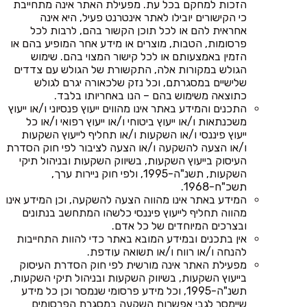
הזכות למחקם בכל עת. מפעילת האתר אינה מתחייבת
כי הקישורים יובילו לאתר אינטרנט פעיל, היא אינה
אחראית להם או לכל תוכן הקשור בהם, לרבות לכל
פרסומות, הטבות, מוצרים או מידע אחר המופיע בהם או
הזמין באמצעותם או לכל קישור המצוי בהם. שימוש
הגולש במקורות אלה, התקשורת של הגולש עם צדדים
שלישיים במסגרתם, וכל נזק שלכאורה יגרם לגולש
כתוצאה משימוש בהם – הנו באחריותו בלבד.
התכנים והמידע באתר אינו מהווים ייעוץ פנסיוני ו/או ייעוץ
משכנתאות ו/או ייעוץ ביטוחי ו/או ייעוץ רפואי ו/או כל
ייעוץ פיננסי ו/או השקעות ו/או תחליף לייעוץ השקעות
ו/או הצעה להשקעה ו/או הצעה לציבור לפי חוק הסדרת
העיסוק בייעוץ השקעות, בשיווק השקעות ובניהול תיקי
השקעות, תשנ"ה-1995, ולפי חוק ניירות ערך,
תשכ"ח-1968.
המידע באתר אינו מהווה הצעה להשקעה, וכן המידע אינו
מהווה תחליף לייעוץ פיננסי כלשהו המתחשב בנתונים
ובצרכים המיוחדים של כל אדם.
אין בתכנים ובמידע המובא באתר כדי להוות התחייבות
להנחה ו/או רווח ו/או תשואה עודפת.
מפעילת האתר אינה מורשית לפי חוק הסדרת העיסוק
בייעוץ השקעות, בשיווק השקעות ובניהול תיקי השקעות,
תשנ"ה-1995, וכל מידע פרסומי שנמסר וכן כל מידע
שיימסר לגבי אפשרות השקעה במסגרת הפרסומים