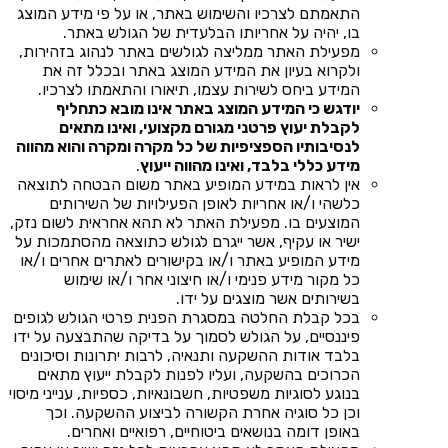
התאמתם לצרכיו והשימוש באתר, או על פי מידע המוצג
בו, יהיה על אחריותו הבלעדית של הגולש באתר.
מפעילת האתר ממליצה לגולשים באתר לנהוג בזהירות,
ולקרוא בעיון את המידע המוצג באתר ובכלל זה את
המידע ביחס לשירות עצמו, תיאורו והתאמתו לצרכיו.
יודגש כי המידע המוצג באתר אינו מובא כתחליף
לקבלת יעוץ פרטני מגורם מקצועי, ואינו מתאים
לנסיבותיו הספציפיות של כל מקרה ומקרה והוא מהווה
מידע כללי בלבד, ואינו מהווה ייעוץ
.
אין לראות במידע המופיע באתר משום הבטחה לתוצאה
כלשהי ו/או אחריות לאופן הפעילויות של השירותים
המוצעים בו. מפעילת האתר לא תהא אחראית לשום נזק,
ישיר או עקיף, אשר ייגרם לגולש כתוצאה מהסתמכות על
מידע המופיע באתר ו/או בקישורים לאתרים אחרים ו/או
כל מקור מידע פנימי ו/או חיצוני אחר ו/או שימוש
בשירותים אשר מוצגים על ידו.
בכל קבלת החלטה במסגרת הפנית פרטי הגולש לגופים
פיננסיים, על הגולש לסמוך על בדיקה שהתבצעה על ידו
בלבד אודות ההשקעה ותנאיה, לרבות יתרונות וסיכונים
הכרוכים בהשקעה, ועליו לפנות לקבלת ייעוץ מתאים
בנוגע לסוגיות משפטיות, חשבונאיות, כספיות, ענייני מיסוי
וכן כל סוגיה אחרת הקשורה לביצוע ההשקעה. וכך
באופן דומה בנושאים ביטוחיים, רפואיים ואחרים.