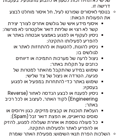
שלישי לא תהיה זכות לטעון או לתבוע מהמפעיל בעקבות
דרישה זו.
בנוסף לאיסורים שפורטו לעיל, חל איסור מוחלט לבצע
את הפעולות הבאות:
איסוף מידע אישי של גולשים אחרים לצורך יצירת
קשר לא רצוי או שליחת דואר אלקטרוני לא מורשה;
ניסיון לעקוף או לפגוע באמצעי אבטחה באתר או
להפריע לפעילותו התקינה;
ניסיון להונות, להטעות או להתחזות לאתר או
לגולשים בו;
ניצול לרעה של מערכות התמיכה או דיווחים
כוזבים על תקלות באתר;
שימוש במידע שהתקבל מהאתר למטרות של
פגיעה, הטרדה או ניצול של צד שלישי;
שימוש באתר כדי להתחרות במפעיל או לפגוע
בעסקיו;
ניסיון לפענח או לבצע הנדסה לאחור (Reverse
Engineering) לקוד האתר, לעיצוב או לכל רכיב
באתר;
העלאת תוכנות או קבצים מזיקים, כגון וירוסים או
סוסים טרויאניים, או הפצת דואר זבל (Spam);
כל פעולה נוספת או אחרת שעלולה לפגוע, להזיק
או להפריע לאתר ולפעילותו התקינה.
השלכות הפרת תנאי השימוש: מפעילת האתר שומרת