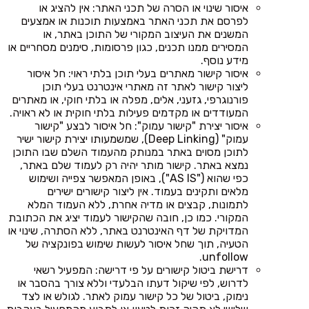
איסור שינוי או הסרה של תכני האתר: אין להציג או
לפרסם את תכני האתר באמצעות תוכנות או אמצעים
המשנים את העיצוב המקורי של התוכן באתר, או
המסירים ממנו תכנים, כגון פרסומות, סימנים מסחריים או
מידע נוסף.
איסור קישור מאתרים בעלי תוכן בלתי ראוי: חל איסור
ליצור קישור לאתר זה מאתרי אינטרנט בעלי תוכן
פורנוגרפי, גזעני, אלים, מפלה או בלתי חוקי, או מאתרים
המעודדים או מקדמים פעילות בלתי חוקית או לא ראויה.
איסור יצירת "קישור עמוק": חל איסור לבצע "קישור
עמוק" (Deep Linking), שמשמעותו יצירת קישור ישיר
לתוכן מסוים באתר במנותק מהעמוד השלם שבו התוכן
נמצא באתר. קישור מותר יהיה רק לעמוד שלם באתר,
כפי שהוא ("AS IS"), באופן המאפשר צפייה ושימוש
מלאים ותקינים בעמוד. אין ליצור קישורים ישירים
לתמונות, קבצים או מדיה אחרת, ללא העמוד המלא
המקורי. כמו כן, חובה שהקישור לעמוד יציג את הכתובת
המדויקת של דף האינטרנט באתר, ללא הסתרה, שינוי או
הטעיה, תוך שחל איסור לעשות שימוש בפונקציה של
unfollow.
דרישת ביטול קישורים על פי דרישה: המפעיל רשאי
לדרוש, לפי שיקול דעתו הבלעדי וללא צורך בהסבר או
נימוק, ביטול של כל קישור עמוק לאתר. לגולש או לצד