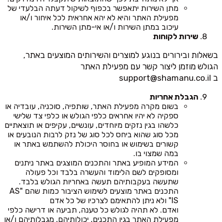
מתן השירות יתאפשר בכפוף לשיקול דעתה הבלעדי של
מפעילת האתר והיא לא יהא אחראית לכל איחור ו/או
עיכוב במתן השירות ו/או אי-מתן השירות.
שירות לקוחות
בשאלות ובירורים בנוגע למוצרים והשירותים המוצעים באתר,
הגולש מוזמן ליצור קשר עם מפעילת האתר
ב
support@shamanu.co.il
הגבלת אחריות
בשום מקרה מפעילת האתר, שותפיה, סוכניה, עובדיה או
ספקיה לא יהיו אחראים כלפי הגולש או כלפי צד שלישי
כלשהו בגין נזקים מיוחדים, עונשיים, עקיפים או תוצאתיים
מכל סוג שהוא ביחס לכל סוג של נזק לרבות הנובעים או
קשורים בשימוש או בחוסר היכולת להשתמש באתר או
במה שמצוי בו.
המידע המופיע באתר והתכנים המוצגים באתר ניתנים
ומסופקים לשם הלימוד והעשרה בלבד וכל פעולה
שתעשה בעקבותיהם תעשה באחריות הגולש בלבד.
התכנים באתר מוצעים לשימוש הציבור כמות שהם "AS
IS" ולא ניתן להתאימם לצרכיו של כל אדם
ואדם. לא תהיה לגולש כל טענה, תביעה או דרישה כלפי
מפעילת האתר בגין התכנים, יכולותיהם, מגבלותיהם ו/או