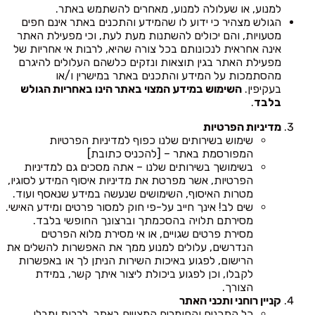
למנוע, או שעלולה למנוע, מאחרים להשתמש באתר.
הגולש מצהיר כי ידוע לו שהמידע והתכנים באתר אינם חפים
מטעויות, והם יכולים להשתנות מעת לעת, וכי מפעילת האתר
אינה אחראית לנכונותם בכל צורה שהיא, לרבות אי אחריות של
מפעילת האתר בגין תוצאות ונזקים כלשהם העלולים להיגרם
מהסתמכות על המידע והתכנים באתר במישרין ו/או
בעקיפין.
השימוש במידע המצוי באתר הינו באחריות הגולש
בלבד
.
מדיניות הפרטיות
שימוש בשירותים שלנו כפוף למדיניות הפרטיות
המפורסמת באתר – [להכניס כתובת]
בשימושך בשירותים שלנו – אתה מסכים גם למדיניות
הפרטיות, אשר מפרטת את מדיניות איסוף המידע לסוגיו,
מטרות האיסוף, השימושים שנעשה במידע שנאסף ועוד.
שים לב! אינך חייב על-פי חוק למסור פרטים ומידע האישי.
מסירתם תלויה בהסכמתך וברצונך החופשי בלבד.
מסירת פרטים שגויים, או אי מסירת מלוא הפרטים
הנדרשים, עלולים למנוע ממך את האפשרות להשלים את
הרישום, לפגוע באיכות השירות הניתן לך או באפשרות
לקבלו, וכן לפגוע ביכולת ליצור איתך קשר, במידת
הצורך.
קניין רוחני ותכני האתר
כל התכנים והחומרים המצויים באתר, לרבות ומבלי