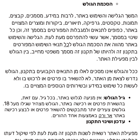
הסכמת הגולש
המשך הגלישה והשימוש באתר, לרבות במידע, מסמכים, קבצים,
תמונות, טקסטים, גרפיקה, תיאורים, ביקורות ומוצרים המצויים
באתר, כפופים לתנאים ולמגבלות המפורטים במסמך זה, וכן כל
שינוי במסמך, אשר עשוי להתפרסם מעת לעת. הגלישה והשימוש
באתר מהווה את הסכמת הגולש ל
כל
תנאי השימוש המפורטים
בתקנון זה ולהיותו של תקנון זה מסמך משפטי מחייב, בין הגולש
לבין מפעילת האתר.
ככל והגולש אינו מסכים לאלו מן התנאים הקבועים בתקנון, הגולש
נדרש לצאת מן האתר, לא להשאיר בו פרטים או לרכוש בו ולא
לעשות כל שימוש במידע ובשירותים הנוספים המצויים בו.
גיל הגולש
: אין מניעה לגלוש באתר, בכל גיל. עם זאת,
בהשארת פרטים או רכישה באתר, הגולש מצהיר שגילו מעל 18.
גולשים צעירים יותר מתבקשים להשאיר פרטים או לבצע רכישה
באתר
אך ורק
באמצעות אחד ההורים.
עדכון ושינוי התקנון
מפעילת האתר רשאית לשנות תקנון זה מעת לעת לפי שיקול דעתו