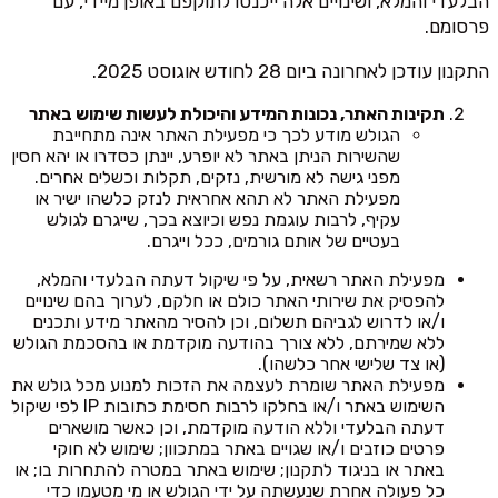
הבלעדי והמלא, ושינויים אלה ייכנסו לתוקפם באופן מיידי, עם
פרסומם.
התקנון עודכן לאחרונה ביום 28 לחודש אוגוסט 2025.
תקינות האתר, נכונות המידע והיכולת לעשות שימוש באתר
הגולש מודע לכך כי מפעילת האתר אינה מתחייבת
שהשירות הניתן באתר לא יופרע, יינתן כסדרו או יהא חסין
מפני גישה לא מורשית, נזקים, תקלות וכשלים אחרים.
מפעילת האתר לא תהא אחראית לנזק כלשהו ישיר או
עקיף, לרבות עוגמת נפש וכיוצא בכך, שייגרם לגולש
בעטיים של אותם גורמים, ככל וייגרם.
מפעילת האתר רשאית, על פי שיקול דעתה הבלעדי והמלא,
להפסיק את שירותי האתר כולם או חלקם, לערוך בהם שינויים
ו/או לדרוש לגביהם תשלום, וכן להסיר מהאתר מידע ותכנים
ללא שמירתם, ללא צורך בהודעה מוקדמת או בהסכמת הגולש
(או צד שלישי אחר כלשהו).
מפעילת האתר שומרת לעצמה את הזכות למנוע מכל גולש את
השימוש באתר ו/או בחלקו לרבות חסימת כתובות IP לפי שיקול
דעתה הבלעדי וללא הודעה מוקדמת, וכן כאשר מושארים
פרטים כוזבים ו/או שגויים באתר במתכוון; שימוש לא חוקי
באתר או בניגוד לתקנון; שימוש באתר במטרה להתחרות בו; או
כל פעולה אחרת שנעשתה על ידי הגולש או מי מטעמו כדי