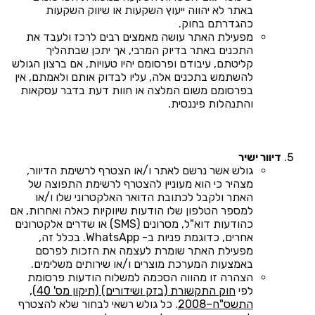
באתר לא יהווה ייעוץ השקעות או שיווק השקעות
כהגדרתם בחוק.
מפעילת האתר עושה מאמצים רבים לרכז ולעבד את
התכנים באתר בדיוק המרבי, אך יתכן שבתהליך
קליטתם, עיבודם ופרסומם יהיו טעויות, אם ברצון הגולש
להשתמש בתכנים אלה, עליו לבדוק אותם ולאמתם, אין
בפרסומם משום המלצה או חוות דעת בדבר עסקאות
והתנהלות פיננסית.
דיוור ישיר
גולש אשר נרשם לאתר ו/או הצטרף לרשימת הדיוור,
מצהיר כי הוא מעוניין להצטרף לרשימת התפוצה של
האתר ולקבל לכתובת הדואר האלקטרוני שלו ו/או
למספר הטלפון שלו הודעות שיווקיות כאלה ואחרות, אם
כהודעות דוא"ל, מסרונים (SMS) או שדרים אלקטרונים
אחרים, כדוגמת פניות ב- WhatsApp. בכלל זה,
מפעילת האתר שומרת לעצמה את הזכות לפרסם
באמצעות המערכת מוצרים ו/או שירותים משלימים.
הצהרה זו מהווה הסכמה למשלוח הודעות פרסומת
לפי
חוק התקשורת (בזק ושידורים) (תיקון מס' 40),
התשס"ח–2008
. כל גולש רשאי לבחור שלא להצטרף