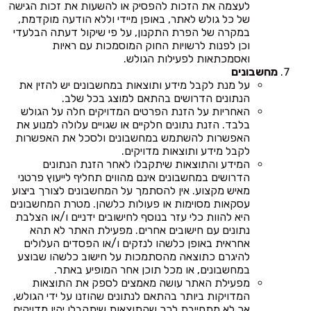
לעצמה את הזכות להפסיק או להשעות את זכות הגישה
של כל גולש לאתר, באופן מיידי וללא הודעה מוקדמת,
במקרה של הפרת התקנון, על פי שיקול דעתה הבלעדי
וכן לפנות לרשויות החוק המוסמכות עם ראיות
ואסמכתאות לפעילות הגולש.
מחשבונים
על מנת לקבל מידע ותוצאות במחשבונים יש להזין את
הנתונים הדרושים בהתאם למוצג בכל שלב.
האחריות על הזנת הפרטים המדויקים חלה על הגולש
בלבד. הזנת נתונים חלקיים או שגויים עלולה למנוע את
האפשרות להשתמש במחשבונים ולסכל את האפשרות
לקבל מידע ותוצאות מדויקים.
המידע והתוצאות שיתקבלו לאחר הזנת הנתונים
הדרושים במחשבונים אינם מהווים תחליף לייעוץ פרטני
מאיש מקצוע. אין להסתמך על המחשבונים לצורך ביצוע
עסקאות מסוימות או פעולות כלשהן. מטרת המחשבונים
היא להוות כלי עזר בנוסף לחישובים ידניים ו/או הצלבת
נתונים עם חישובים אחרים. מפעילת האתר לא תהא
אחראית באופן כלשהו לנזקים ו/או הפסדים העלולים
להיגרם כתוצאה מהסתמכות על חישוב כלשהו שבוצע
במחשבונים, או מכל תוכן אחר המופיע באתר.
מפעילת האתר עושה מאמצים לספק את התוצאות
המדויקות ביותר בהתאם לנתונים שהוזנו על ידי הגולש,
אך לא מתחייבת לכך שהתוצאות שיתקבלו יהיו מדויקים.