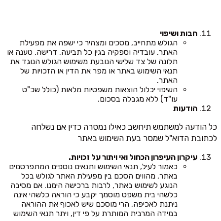
חבות ושיפוי
הגולש מתחייב, מסכים ומצהיר כי ישפה את מפעילת
האתר, עובדיה וספקיה בגין כל תביעה, דרישה, טענה או
תלונה של צד שלישי הנובעת משימוש הגולש הנוגד את
תנאי השימוש באתר או מפר את הדין או הזכויות של
האתר.
השיפוי יכלול הוצאות משפטיות מלאות (כולל שכ"ט
עו"ד) ללא מגבלה בסכום.
הודעות
כל הודעה למשתמש תיחשב כאילו נמסרה כדין אם נשלחה
לכתובת הדוא"ל שמסר בעת השימוש באתר
עיקרון העיפרון הכחול ואי ויתור על זכויות.
כאמור לעיל, תנאי השימוש ותנאים נוספים המתפרסמים
באתר, מהווים הסכם בין מפעילת האתר לגולש בכל
הנוגע לשימוש באתר, לרבות ברכישה הימנו. אם מסיבה
כלשהי בית משפט מוסמך יקבע כי הוראה כלשהי אינה
ניתנת לאכיפה, הרי מוסכם שיש לאכוף את ההוראה
במידה המרבית המותרת על פי דין, ויתר תנאי השימוש