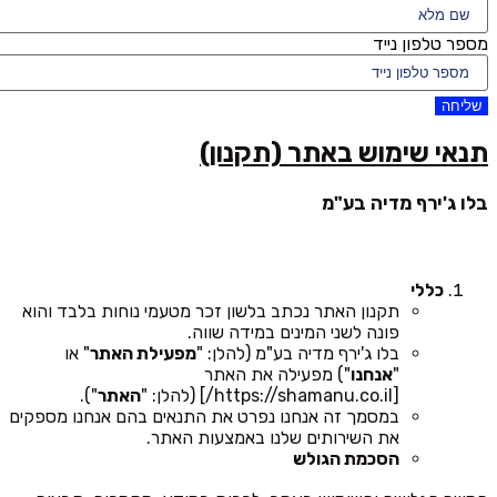
מספר טלפון נייד
שליחה
תנאי שימוש באתר (תקנון)
בלו ג'ירף מדיה בע"מ
כללי
תקנון האתר נכתב בלשון זכר מטעמי נוחות בלבד והוא
פונה לשני המינים במידה שווה.
בלו ג'ירף מדיה בע"מ (להלן: "
מפעילת האתר
" או
"
אנחנו
") מפעילה את האתר
[https://shamanu.co.il/] (להלן: "
האתר
").
במסמך זה אנחנו נפרט את התנאים בהם אנחנו מספקים
את השירותים שלנו באמצעות האתר.
הסכמת הגולש