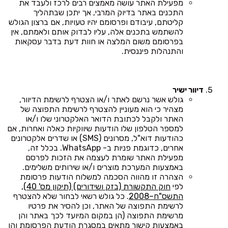
מפעילת האתר עושה מאמצים רבים לרכז ולעבד את
התכנים באתר בדיוק המרבי, אך יתכן שבתהליך
קליטתם, עיבודם ופרסומם יהיו טעויות, אם ברצון הגולש
להשתמש בתכנים אלה, עליו לבדוק אותם ולאמתם, אין
בפרסומם משום המלצה או חוות דעת בדבר עסקאות
והתנהלות פיננסית.
דיוור ישיר
גולש אשר נרשם לאתר ו/או הצטרף לרשימת הדיוור,
מצהיר כי הוא מעוניין להצטרף לרשימת התפוצה של
האתר ולקבל לכתובת הדואר האלקטרוני שלו ו/או
למספר הטלפון שלו הודעות שיווקיות כאלה ואחרות, אם
כהודעות דוא"ל, מסרונים (SMS) או שדרים אלקטרונים
אחרים, כדוגמת פניות ב- WhatsApp. בכלל זה,
מפעילת האתר שומרת לעצמה את הזכות לפרסם
באמצעות המערכת מוצרים ו/או שירותים משלימים.
הצהרה זו מהווה הסכמה למשלוח הודעות פרסומת
לפי
חוק התקשורת (בזק ושידורים) (תיקון מס' 40),
התשס"ח–2008
. כל גולש רשאי לבחור שלא להצטרף
לרשימת התפוצה של האתר, וכן להסיר את פרטיו
מרשימת התפוצה (הן במקום המיועד לכך באתר והן
באמצעות קישור מתאים במסגרת הודעת הפרסומת והן