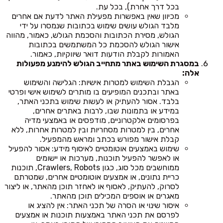
בכל דרך אחרת), בכל עת.
מכיוון שאין באפשרות מפעילת האתר לדעת אם אחרים
מלבד הגולש עושים שימוש בכתובות שנמסרו על ידי
הגולש, מסירת הכתובות והסכמת הגולש, כאמור, מהווה
אישור הגולש להסכמת כל המשתמשים בכתובות
האמורות לקבלת הודעות דואר שיווקיות, כאמור.
במסגרת השימוש באתר מתחייב הגולש להימנע מפעולות
אלה:
הגבלת השימוש למטרות אישיות: הגלישה והשימוש
באתר ובתכנים המופיעים בו מותרים לשימוש אישי ופרטי
בלבד. אסור להעתיק או לעשות שימוש בתכני האתר,
במידע או בתמונות שבו, לרבות באתרים אחרים,
בפרסומים אלקטרוניים, מודפסים או באמצעי מדיה
אחרים, בין למטרות מסחריות ובין למטרות אחרות, ללא
קבלת אישור מפורש בכתב ומראש מהמפעיל.
שימוש באמצעים אוטומטיים לאיסוף מידע: אסור להפעיל
או לאפשר להפעיל תוכנות, מערכות או יישומים
ממוחשבים מכל סוג, כגון Crawlers, Robots, תוכנות
כריית נתונים, או אמצעים אוטומטיים אחרים, שמטרתם
לסרוק, להעתיק, לאסוף או לאחזר תוכן מהאתר, או ליצור
מאגרים או אוספים המכילים תוכן מהאתר.
איסור שינוי או הסרה של תכני האתר: אין להציג או
לפרסם את תכני האתר באמצעות תוכנות או אמצעים