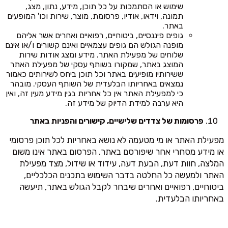
שימוש או הסתמכות על כל תוכן, מידע, נתון, מצג,
תמונה, וידאו, אודיו, פרסומת, מוצר, שירות וכו' המופעים
באתר.
גופים פיננסיים, ביטוחיים, רפואיים ואחרים אשר אליהם
מופנה הגולש הם גופים עצמאיים ואינם קשורים ו/או אינם
שלוחים של מפעילת האתר. מידע ומצג אודות שירות
המוצג באתר, שמקורו בשותף עסקי של מפעילת האתר
ששירותיו מופיעים באתר וכל תוכן ביחס לשירותים כאמור
נמצאים באחריותו הבלעדית של השותף העסקי. מובהר
כי למפעילת האתר אין כל אחריות בגין מידע מעין זה, ואין
היא ערבה למידת הדיוק של מידע זה.
פרסומות של צדדים שלישיים, קישורים והפניות באתר
מפעילת האתר או מי מטעמה לא נושא באחריות לכל תוכן פרסומי
או מידע מסחרי אחר שיפורסם באתר. הפרסום באתר אינו משום
המלצה, חוות דעת, הבעת דעה, עידוד או שידול, מצד מפעילת
האתר ולמעשה כל החלטה בדבר השימוש בתכנים הכלכליים,
ביטוחיים, רפואיים ואחרים שיבחר לקבל הגולש באתר, תיעשה
באחריותו הבלעדית.