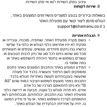
עיכוב במתן השירות ו/או אי-מתן השירות.
שירות לקוחות
בשאלות ובירורים בנוגע למוצרים והשירותים המוצעים באתר,
הגולש מוזמן ליצור קשר עם מפעילת האתר
ב
support@shamanu.co.il
הגבלת אחריות
בשום מקרה מפעילת האתר, שותפיה, סוכניה, עובדיה או
ספקיה לא יהיו אחראים כלפי הגולש או כלפי צד שלישי
כלשהו בגין נזקים מיוחדים, עונשיים, עקיפים או תוצאתיים
מכל סוג שהוא ביחס לכל סוג של נזק לרבות הנובעים או
קשורים בשימוש או בחוסר היכולת להשתמש באתר או
במה שמצוי בו.
המידע המופיע באתר והתכנים המוצגים באתר ניתנים
ומסופקים לשם הלימוד והעשרה בלבד וכל פעולה
שתעשה בעקבותיהם תעשה באחריות הגולש בלבד.
התכנים באתר מוצעים לשימוש הציבור כמות שהם "AS
IS" ולא ניתן להתאימם לצרכיו של כל אדם
ואדם. לא תהיה לגולש כל טענה, תביעה או דרישה כלפי
מפעילת האתר בגין התכנים, יכולותיהם, מגבלותיהם ו/או
התאמתם לצרכיו והשימוש באתר, או על פי מידע המוצג
בו, יהיה על אחריותו הבלעדית של הגולש באתר.