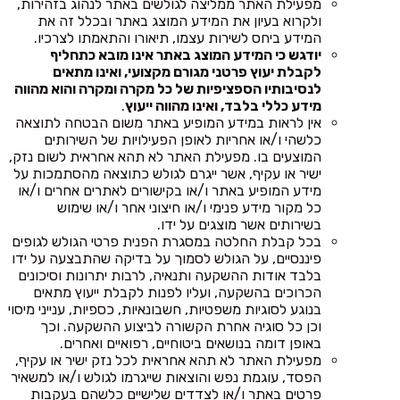
מפעילת האתר ממליצה לגולשים באתר לנהוג בזהירות,
ולקרוא בעיון את המידע המוצג באתר ובכלל זה את
המידע ביחס לשירות עצמו, תיאורו והתאמתו לצרכיו.
יודגש כי המידע המוצג באתר אינו מובא כתחליף
לקבלת יעוץ פרטני מגורם מקצועי, ואינו מתאים
לנסיבותיו הספציפיות של כל מקרה ומקרה והוא מהווה
מידע כללי בלבד, ואינו מהווה ייעוץ
.
אין לראות במידע המופיע באתר משום הבטחה לתוצאה
כלשהי ו/או אחריות לאופן הפעילויות של השירותים
המוצעים בו. מפעילת האתר לא תהא אחראית לשום נזק,
ישיר או עקיף, אשר ייגרם לגולש כתוצאה מהסתמכות על
מידע המופיע באתר ו/או בקישורים לאתרים אחרים ו/או
כל מקור מידע פנימי ו/או חיצוני אחר ו/או שימוש
בשירותים אשר מוצגים על ידו.
בכל קבלת החלטה במסגרת הפנית פרטי הגולש לגופים
פיננסיים, על הגולש לסמוך על בדיקה שהתבצעה על ידו
בלבד אודות ההשקעה ותנאיה, לרבות יתרונות וסיכונים
הכרוכים בהשקעה, ועליו לפנות לקבלת ייעוץ מתאים
בנוגע לסוגיות משפטיות, חשבונאיות, כספיות, ענייני מיסוי
וכן כל סוגיה אחרת הקשורה לביצוע ההשקעה. וכך
באופן דומה בנושאים ביטוחיים, רפואיים ואחרים.
מפעילת האתר לא תהא אחראית לכל נזק ישיר או עקיף,
הפסד, עוגמת נפש והוצאות שייגרמו לגולש ו/או למשאיר
פרטים באתר ו/או לצדדים שלישיים כלשהם בעקבות