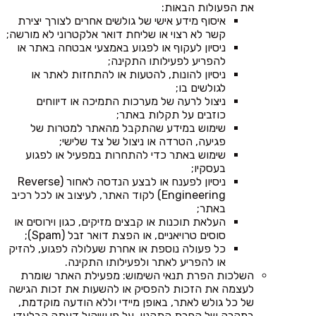
את הפעולות הבאות:
איסוף מידע אישי של גולשים אחרים לצורך יצירת
קשר לא רצוי או שליחת דואר אלקטרוני לא מורשה;
ניסיון לעקוף או לפגוע באמצעי אבטחה באתר או
להפריע לפעילותו התקינה;
ניסיון להונות, להטעות או להתחזות לאתר או
לגולשים בו;
ניצול לרעה של מערכות התמיכה או דיווחים
כוזבים על תקלות באתר;
שימוש במידע שהתקבל מהאתר למטרות של
פגיעה, הטרדה או ניצול של צד שלישי;
שימוש באתר כדי להתחרות במפעיל או לפגוע
בעסקיו;
ניסיון לפענח או לבצע הנדסה לאחור (Reverse
Engineering) לקוד האתר, לעיצוב או לכל רכיב
באתר;
העלאת תוכנות או קבצים מזיקים, כגון וירוסים או
סוסים טרויאניים, או הפצת דואר זבל (Spam);
כל פעולה נוספת או אחרת שעלולה לפגוע, להזיק
או להפריע לאתר ולפעילותו התקינה.
השלכות הפרת תנאי השימוש: מפעילת האתר שומרת
לעצמה את הזכות להפסיק או להשעות את זכות הגישה
של כל גולש לאתר, באופן מיידי וללא הודעה מוקדמת,
במקרה של הפרת התקנון, על פי שיקול דעתה הבלעדי