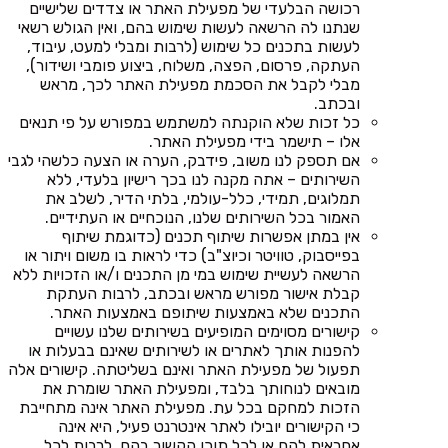
רכושה הבלעדי של מפעילת האתר או צדדים שלישיים
שנתנו לה הרשאה לעשות שימוש בהם, ואין הגולש רשאי
לעשות בתכנים כל שימוש (לרבות ומבלי למעט, עיבוד,
העתקה, פרסום, הפצה, משלוח, ביצוע פומבי ושידור),
מבלי לקבל את הסכמת מפעילת האתר לכך, מראש
ובכתב.
כל זכות שלא הוקנתה למשתמש במפורש על פי תנאים
אלו – תישמר בידי מפעילת האתר.
אם תספק לנו משוב, פידבק, הערה או הצעה כלשהי לגבי
השירותים – אתה מקנה לנו בכך רישיון בלעדי, ללא
תמלוגים, תמידי, כלל-עולמי, בלתי הדיר, לשלב את
האמור בכל השירותים שלנו, הנוכחיים או העתידיים.
אין במתן אפשרות שיתוף תכנים (כדוגמת שיתוף
בפייסבוק, טוויטר וכיוצ"ב) כדי לראות בו משום ויתור או
הרשאה לעשיית שימוש במי מן התכנים ו/או הזכויות ללא
קבלת אישור מפורש מראש ובכתב, לרבות העתקת
התכנים שלא באמצעות שיתופם באמצעות האתר.
קישורים מסוימים המופיעים בשירותים שלנו עשויים
להפנות אותך לאתרים או לשירותים שאינם בבעלות או
תפעול של מפעילת האתר ואינם בשליטתה. קישורים אלה
מובאים לנוחותך בלבד, ומפעילת האתר שומרת את
הזכות למחקם בכל עת. מפעילת האתר אינה מתחייבת
כי הקישורים יובילו לאתר אינטרנט פעיל, היא אינה
אחראית להם או לכל תוכן הקשור בהם, לרבות לכל