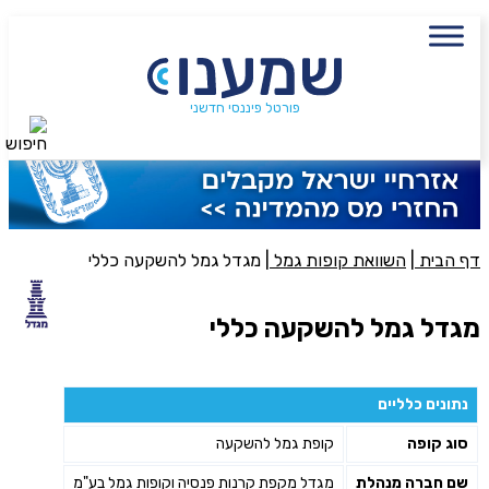
עם מתכנן פיננסי, השאירו פרטים:
שם מלא
נייד
פורטל פיננסי חדשני
חיפוש
פעולה נדרשת
היכן מנוהל החיסכון?
דף הבית
|
השוואת קופות גמל
|
מגדל גמל להשקעה כללי
סכום חיסכון בקרן
מגדל גמל להשקעה כללי
אני מאשר את תנאיי השימוש והפרטיות של האתר
נתונים כלליים
מאשר כי פרטיי ישמשו לקבלת פניות והצעות שיווקיות למוצרים
סוג קופה
קופת גמל להשקעה
פנסיוניים\ביטוח באמצעות טלפון, מייל או SMS מאיתנו או צד שלישי
שליחה
שם חברה מנהלת
מגדל מקפת קרנות פנסיה וקופות גמל בע"מ