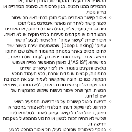
המשנים את העיצוב המקורי של התוכן באתר, או
המסירים ממנו תכנים, כגון פרסומות, סימנים מסחריים או
מידע נוסף.
איסור קישור מאתרים בעלי תוכן בלתי ראוי: חל איסור
ליצור קישור לאתר זה מאתרי אינטרנט בעלי תוכן
פורנוגרפי, גזעני, אלים, מפלה או בלתי חוקי, או מאתרים
המעודדים או מקדמים פעילות בלתי חוקית או לא ראויה.
איסור יצירת "קישור עמוק": חל איסור לבצע "קישור
עמוק" (Deep Linking), שמשמעותו יצירת קישור ישיר
לתוכן מסוים באתר במנותק מהעמוד השלם שבו התוכן
נמצא באתר. קישור מותר יהיה רק לעמוד שלם באתר,
כפי שהוא ("AS IS"), באופן המאפשר צפייה ושימוש
מלאים ותקינים בעמוד. אין ליצור קישורים ישירים
לתמונות, קבצים או מדיה אחרת, ללא העמוד המלא
המקורי. כמו כן, חובה שהקישור לעמוד יציג את הכתובת
המדויקת של דף האינטרנט באתר, ללא הסתרה, שינוי או
הטעיה, תוך שחל איסור לעשות שימוש בפונקציה של
unfollow.
דרישת ביטול קישורים על פי דרישה: המפעיל רשאי
לדרוש, לפי שיקול דעתו הבלעדי וללא צורך בהסבר או
נימוק, ביטול של כל קישור עמוק לאתר. לגולש או לצד
שלישי לא תהיה זכות לטעון או לתבוע מהמפעיל בעקבות
דרישה זו.
בנוסף לאיסורים שפורטו לעיל, חל איסור מוחלט לבצע