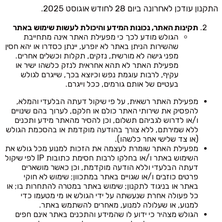
התקנון עודכן לאחרונה ביום 28 לחודש אוגוסט 2025.
תקינות האתר, נכונות המידע והיכולת לעשות שימוש באתר
הגולש מודע לכך כי מפעילת האתר אינה מתחייבת
שהשירות הניתן באתר לא יופרע, יינתן כסדרו או יהא חסין
מפני גישה לא מורשית, נזקים, תקלות וכשלים אחרים.
מפעילת האתר לא תהא אחראית לנזק כלשהו ישיר או
עקיף, לרבות עוגמת נפש וכיוצא בכך, שייגרם לגולש
בעטיים של אותם גורמים, ככל וייגרם.
מפעילת האתר רשאית, על פי שיקול דעתה הבלעדי והמלא,
להפסיק את שירותי האתר כולם או חלקם, לערוך בהם שינויים
ו/או לדרוש לגביהם תשלום, וכן להסיר מהאתר מידע ותכנים
ללא שמירתם, ללא צורך בהודעה מוקדמת או בהסכמת הגולש
(או צד שלישי אחר כלשהו).
מפעילת האתר שומרת לעצמה את הזכות למנוע מכל גולש את
השימוש באתר ו/או בחלקו לרבות חסימת כתובות IP לפי שיקול
דעתה הבלעדי וללא הודעה מוקדמת, וכן כאשר מושארים
פרטים כוזבים ו/או שגויים באתר במתכוון; שימוש לא חוקי
באתר או בניגוד לתקנון; שימוש באתר במטרה להתחרות בו; או
כל פעולה אחרת שנעשתה על ידי הגולש או מי מטעמו כדי
למנוע, או שעלולה למנוע, מאחרים להשתמש באתר.
הגולש מצהיר כי ידוע לו שהמידע והתכנים באתר אינם חפים