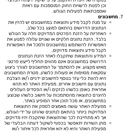
וכן לפנות לרשויות החוק המוסמכות עם ראיות
ואסמכתאות לפעילות הגולש.
מחשבונים
על מנת לקבל מידע ותוצאות במחשבונים יש להזין את
הנתונים הדרושים בהתאם למוצג בכל שלב.
האחריות על הזנת הפרטים המדויקים חלה על הגולש
בלבד. הזנת נתונים חלקיים או שגויים עלולה למנוע את
האפשרות להשתמש במחשבונים ולסכל את האפשרות
לקבל מידע ותוצאות מדויקים.
המידע והתוצאות שיתקבלו לאחר הזנת הנתונים
הדרושים במחשבונים אינם מהווים תחליף לייעוץ פרטני
מאיש מקצוע. אין להסתמך על המחשבונים לצורך ביצוע
עסקאות מסוימות או פעולות כלשהן. מטרת המחשבונים
היא להוות כלי עזר בנוסף לחישובים ידניים ו/או הצלבת
נתונים עם חישובים אחרים. מפעילת האתר לא תהא
אחראית באופן כלשהו לנזקים ו/או הפסדים העלולים
להיגרם כתוצאה מהסתמכות על חישוב כלשהו שבוצע
במחשבונים, או מכל תוכן אחר המופיע באתר.
מפעילת האתר עושה מאמצים לספק את התוצאות
המדויקות ביותר בהתאם לנתונים שהוזנו על ידי הגולש,
אך לא מתחייבת לכך שהתוצאות שיתקבלו יהיו מדויקים.
מתן השירות יתאפשר בכפוף לשיקול דעתה הבלעדי של
מפעילת האתר והיא לא יהא אחראית לכל איחור ו/או