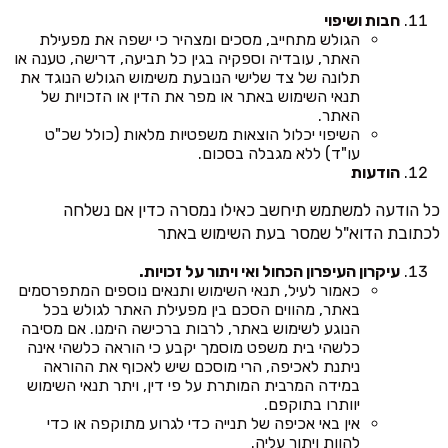
חבות ושיפוי
הגולש מתחייב, מסכים ומצהיר כי ישפה את מפעילת
האתר, עובדיה וספקיה בגין כל תביעה, דרישה, טענה או
תלונה של צד שלישי הנובעת משימוש הגולש הנוגד את
תנאי השימוש באתר או מפר את הדין או הזכויות של
האתר.
השיפוי יכלול הוצאות משפטיות מלאות (כולל שכ"ט
עו"ד) ללא מגבלה בסכום.
הודעות
כל הודעה למשתמש תיחשב כאילו נמסרה כדין אם נשלחה
לכתובת הדוא"ל שמסר בעת השימוש באתר
עיקרון העיפרון הכחול ואי ויתור על זכויות.
כאמור לעיל, תנאי השימוש ותנאים נוספים המתפרסמים
באתר, מהווים הסכם בין מפעילת האתר לגולש בכל
הנוגע לשימוש באתר, לרבות ברכישה הימנו. אם מסיבה
כלשהי בית משפט מוסמך יקבע כי הוראה כלשהי אינה
ניתנת לאכיפה, הרי מוסכם שיש לאכוף את ההוראה
במידה המרבית המותרת על פי דין, ויתר תנאי השימוש
יוותרו בתוקפם.
אין באי אכיפה של תנייה כדי לגרוע מתוקפה או כדי
להוות ויתור עליה.