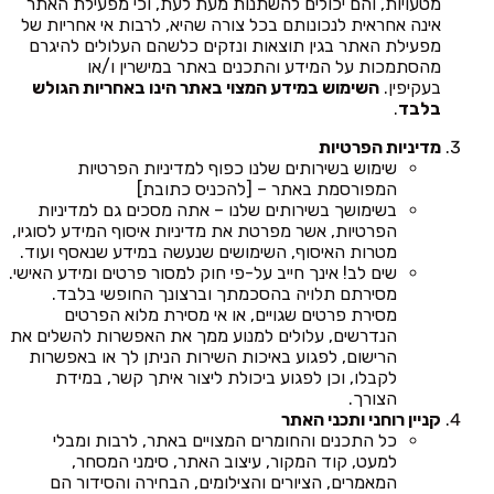
מטעויות, והם יכולים להשתנות מעת לעת, וכי מפעילת האתר
אינה אחראית לנכונותם בכל צורה שהיא, לרבות אי אחריות של
מפעילת האתר בגין תוצאות ונזקים כלשהם העלולים להיגרם
מהסתמכות על המידע והתכנים באתר במישרין ו/או
בעקיפין.
השימוש במידע המצוי באתר הינו באחריות הגולש
בלבד
.
מדיניות הפרטיות
שימוש בשירותים שלנו כפוף למדיניות הפרטיות
המפורסמת באתר – [להכניס כתובת]
בשימושך בשירותים שלנו – אתה מסכים גם למדיניות
הפרטיות, אשר מפרטת את מדיניות איסוף המידע לסוגיו,
מטרות האיסוף, השימושים שנעשה במידע שנאסף ועוד.
שים לב! אינך חייב על-פי חוק למסור פרטים ומידע האישי.
מסירתם תלויה בהסכמתך וברצונך החופשי בלבד.
מסירת פרטים שגויים, או אי מסירת מלוא הפרטים
הנדרשים, עלולים למנוע ממך את האפשרות להשלים את
הרישום, לפגוע באיכות השירות הניתן לך או באפשרות
לקבלו, וכן לפגוע ביכולת ליצור איתך קשר, במידת
הצורך.
קניין רוחני ותכני האתר
כל התכנים והחומרים המצויים באתר, לרבות ומבלי
למעט, קוד המקור, עיצוב האתר, סימני המסחר,
המאמרים, הציורים והצילומים, הבחירה והסידור הם