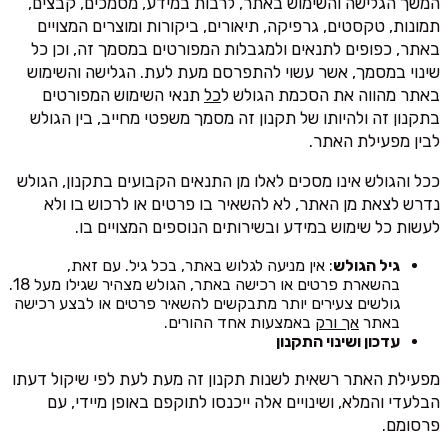
המשך הגלישה והשימוש באתר, לרבות במידע, מסמכים, קבצים,
תמונות, טקסטים, גרפיקה, תיאורים, ביקורות ומוצרים המצויים
באתר, כפופים לתנאים ולמגבלות המפורטים במסמך זה, וכן כל
שינוי במסמך, אשר עשוי להתפרסם מעת לעת. הגלישה והשימוש
באתר מהווה את הסכמת הגולש ל
כל
תנאי השימוש המפורטים
בתקנון זה ולהיותו של תקנון זה מסמך משפטי מחייב, בין הגולש
לבין מפעילת האתר.
ככל והגולש אינו מסכים לאלו מן התנאים הקבועים בתקנון, הגולש
נדרש לצאת מן האתר, לא להשאיר בו פרטים או לרכוש בו ולא
לעשות כל שימוש במידע ובשירותים הנוספים המצויים בו.
גיל הגולש
: אין מניעה לגלוש באתר, בכל גיל. עם זאת,
בהשארת פרטים או רכישה באתר, הגולש מצהיר שגילו מעל 18.
גולשים צעירים יותר מתבקשים להשאיר פרטים או לבצע רכישה
באתר
אך ורק
באמצעות אחד ההורים.
עדכון ושינוי התקנון
מפעילת האתר רשאית לשנות תקנון זה מעת לעת לפי שיקול דעתו
הבלעדי והמלא, ושינויים אלה ייכנסו לתוקפם באופן מיידי, עם
פרסומם.