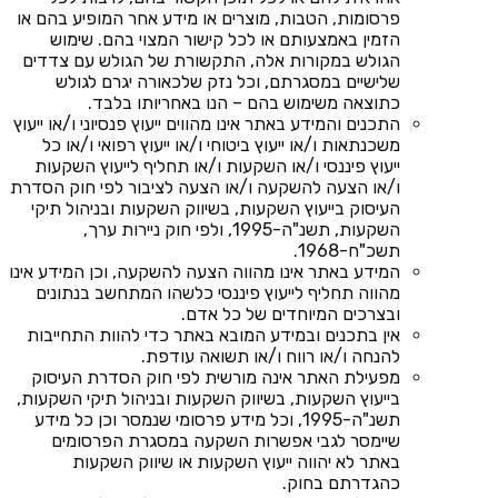
פרסומות, הטבות, מוצרים או מידע אחר המופיע בהם או
הזמין באמצעותם או לכל קישור המצוי בהם. שימוש
הגולש במקורות אלה, התקשורת של הגולש עם צדדים
שלישיים במסגרתם, וכל נזק שלכאורה יגרם לגולש
כתוצאה משימוש בהם – הנו באחריותו בלבד.
התכנים והמידע באתר אינו מהווים ייעוץ פנסיוני ו/או ייעוץ
משכנתאות ו/או ייעוץ ביטוחי ו/או ייעוץ רפואי ו/או כל
ייעוץ פיננסי ו/או השקעות ו/או תחליף לייעוץ השקעות
ו/או הצעה להשקעה ו/או הצעה לציבור לפי חוק הסדרת
העיסוק בייעוץ השקעות, בשיווק השקעות ובניהול תיקי
השקעות, תשנ"ה-1995, ולפי חוק ניירות ערך,
תשכ"ח-1968.
המידע באתר אינו מהווה הצעה להשקעה, וכן המידע אינו
מהווה תחליף לייעוץ פיננסי כלשהו המתחשב בנתונים
ובצרכים המיוחדים של כל אדם.
אין בתכנים ובמידע המובא באתר כדי להוות התחייבות
להנחה ו/או רווח ו/או תשואה עודפת.
מפעילת האתר אינה מורשית לפי חוק הסדרת העיסוק
בייעוץ השקעות, בשיווק השקעות ובניהול תיקי השקעות,
תשנ"ה-1995, וכל מידע פרסומי שנמסר וכן כל מידע
שיימסר לגבי אפשרות השקעה במסגרת הפרסומים
באתר לא יהווה ייעוץ השקעות או שיווק השקעות
כהגדרתם בחוק.