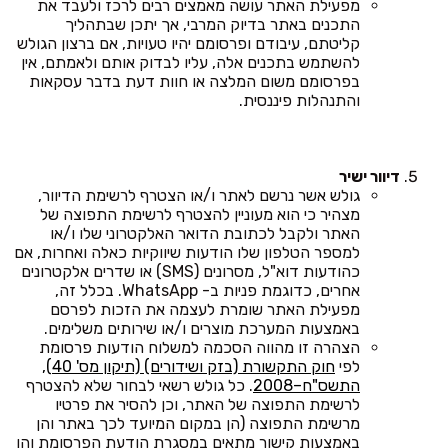
מפעילת האתר עושה מאמצים רבים לרכז ולעבד את
התכנים באתר בדיוק המרבי, אך יתכן שבתהליך
קליטתם, עיבודם ופרסומם יהיו טעויות, אם ברצון הגולש
להשתמש בתכנים אלה, עליו לבדוק אותם ולאמתם, אין
בפרסומם משום המלצה או חוות דעת בדבר עסקאות
והתנהלות פיננסית.
דיוור ישיר
גולש אשר נרשם לאתר ו/או הצטרף לרשימת הדיוור,
מצהיר כי הוא מעוניין להצטרף לרשימת התפוצה של
האתר ולקבל לכתובת הדואר האלקטרוני שלו ו/או
למספר הטלפון שלו הודעות שיווקיות כאלה ואחרות, אם
כהודעות דוא"ל, מסרונים (SMS) או שדרים אלקטרונים
אחרים, כדוגמת פניות ב- WhatsApp. בכלל זה,
מפעילת האתר שומרת לעצמה את הזכות לפרסם
באמצעות המערכת מוצרים ו/או שירותים משלימים.
הצהרה זו מהווה הסכמה למשלוח הודעות פרסומת
לפי
חוק התקשורת (בזק ושידורים) (תיקון מס' 40),
התשס"ח–2008
. כל גולש רשאי לבחור שלא להצטרף
לרשימת התפוצה של האתר, וכן להסיר את פרטיו
מרשימת התפוצה (הן במקום המיועד לכך באתר והן
באמצעות קישור מתאים במסגרת הודעת הפרסומת והן