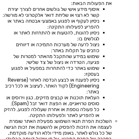
את הפעולות הבאות:
איסוף מידע אישי של גולשים אחרים לצורך יצירת
קשר לא רצוי או שליחת דואר אלקטרוני לא מורשה;
ניסיון לעקוף או לפגוע באמצעי אבטחה באתר או
להפריע לפעילותו התקינה;
ניסיון להונות, להטעות או להתחזות לאתר או
לגולשים בו;
ניצול לרעה של מערכות התמיכה או דיווחים
כוזבים על תקלות באתר;
שימוש במידע שהתקבל מהאתר למטרות של
פגיעה, הטרדה או ניצול של צד שלישי;
שימוש באתר כדי להתחרות במפעיל או לפגוע
בעסקיו;
ניסיון לפענח או לבצע הנדסה לאחור (Reverse
Engineering) לקוד האתר, לעיצוב או לכל רכיב
באתר;
העלאת תוכנות או קבצים מזיקים, כגון וירוסים או
סוסים טרויאניים, או הפצת דואר זבל (Spam);
כל פעולה נוספת או אחרת שעלולה לפגוע, להזיק
או להפריע לאתר ולפעילותו התקינה.
השלכות הפרת תנאי השימוש: מפעילת האתר שומרת
לעצמה את הזכות להפסיק או להשעות את זכות הגישה
של כל גולש לאתר, באופן מיידי וללא הודעה מוקדמת,
במקרה של הפרת התקנון, על פי שיקול דעתה הבלעדי