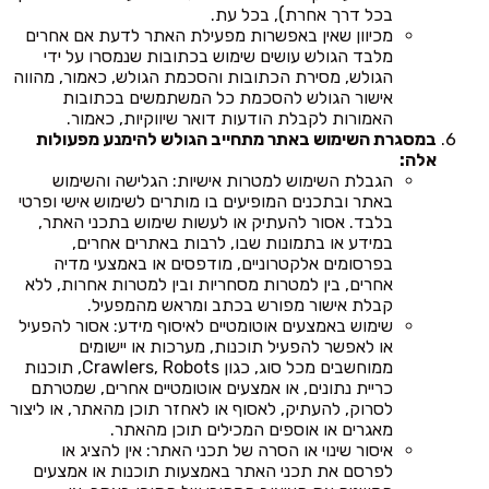
בכל דרך אחרת), בכל עת.
מכיוון שאין באפשרות מפעילת האתר לדעת אם אחרים
מלבד הגולש עושים שימוש בכתובות שנמסרו על ידי
הגולש, מסירת הכתובות והסכמת הגולש, כאמור, מהווה
אישור הגולש להסכמת כל המשתמשים בכתובות
האמורות לקבלת הודעות דואר שיווקיות, כאמור.
במסגרת השימוש באתר מתחייב הגולש להימנע מפעולות
אלה:
הגבלת השימוש למטרות אישיות: הגלישה והשימוש
באתר ובתכנים המופיעים בו מותרים לשימוש אישי ופרטי
בלבד. אסור להעתיק או לעשות שימוש בתכני האתר,
במידע או בתמונות שבו, לרבות באתרים אחרים,
בפרסומים אלקטרוניים, מודפסים או באמצעי מדיה
אחרים, בין למטרות מסחריות ובין למטרות אחרות, ללא
קבלת אישור מפורש בכתב ומראש מהמפעיל.
שימוש באמצעים אוטומטיים לאיסוף מידע: אסור להפעיל
או לאפשר להפעיל תוכנות, מערכות או יישומים
ממוחשבים מכל סוג, כגון Crawlers, Robots, תוכנות
כריית נתונים, או אמצעים אוטומטיים אחרים, שמטרתם
לסרוק, להעתיק, לאסוף או לאחזר תוכן מהאתר, או ליצור
מאגרים או אוספים המכילים תוכן מהאתר.
איסור שינוי או הסרה של תכני האתר: אין להציג או
לפרסם את תכני האתר באמצעות תוכנות או אמצעים