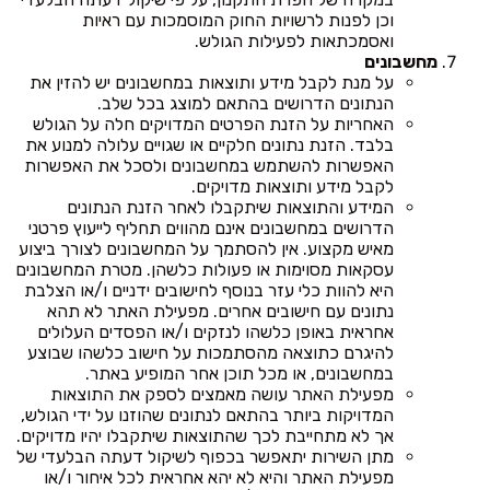
וכן לפנות לרשויות החוק המוסמכות עם ראיות
ואסמכתאות לפעילות הגולש.
מחשבונים
על מנת לקבל מידע ותוצאות במחשבונים יש להזין את
הנתונים הדרושים בהתאם למוצג בכל שלב.
האחריות על הזנת הפרטים המדויקים חלה על הגולש
בלבד. הזנת נתונים חלקיים או שגויים עלולה למנוע את
האפשרות להשתמש במחשבונים ולסכל את האפשרות
לקבל מידע ותוצאות מדויקים.
המידע והתוצאות שיתקבלו לאחר הזנת הנתונים
הדרושים במחשבונים אינם מהווים תחליף לייעוץ פרטני
מאיש מקצוע. אין להסתמך על המחשבונים לצורך ביצוע
עסקאות מסוימות או פעולות כלשהן. מטרת המחשבונים
היא להוות כלי עזר בנוסף לחישובים ידניים ו/או הצלבת
נתונים עם חישובים אחרים. מפעילת האתר לא תהא
אחראית באופן כלשהו לנזקים ו/או הפסדים העלולים
להיגרם כתוצאה מהסתמכות על חישוב כלשהו שבוצע
במחשבונים, או מכל תוכן אחר המופיע באתר.
מפעילת האתר עושה מאמצים לספק את התוצאות
המדויקות ביותר בהתאם לנתונים שהוזנו על ידי הגולש,
אך לא מתחייבת לכך שהתוצאות שיתקבלו יהיו מדויקים.
מתן השירות יתאפשר בכפוף לשיקול דעתה הבלעדי של
מפעילת האתר והיא לא יהא אחראית לכל איחור ו/או