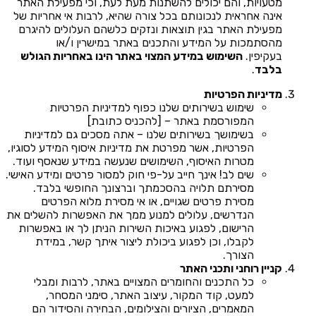
מטעויות, והם יכולים להשתנות מעת לעת, וכי מפעילת האתר
אינה אחראית לנכונותם בכל צורה שהיא, לרבות אי אחריות של
מפעילת האתר בגין תוצאות ונזקים כלשהם העלולים להיגרם
מהסתמכות על המידע והתכנים באתר במישרין ו/או
בעקיפין.
השימוש במידע המצוי באתר הינו באחריות הגולש
בלבד
.
מדיניות הפרטיות
שימוש בשירותים שלנו כפוף למדיניות הפרטיות
המפורסמת באתר – [להכניס כתובת]
בשימושך בשירותים שלנו – אתה מסכים גם למדיניות
הפרטיות, אשר מפרטת את מדיניות איסוף המידע לסוגיו,
מטרות האיסוף, השימושים שנעשה במידע שנאסף ועוד.
שים לב! אינך חייב על-פי חוק למסור פרטים ומידע האישי.
מסירתם תלויה בהסכמתך וברצונך החופשי בלבד.
מסירת פרטים שגויים, או אי מסירת מלוא הפרטים
הנדרשים, עלולים למנוע ממך את האפשרות להשלים את
הרישום, לפגוע באיכות השירות הניתן לך או באפשרות
לקבלו, וכן לפגוע ביכולת ליצור איתך קשר, במידת
הצורך.
קניין רוחני ותכני האתר
כל התכנים והחומרים המצויים באתר, לרבות ומבלי
למעט, קוד המקור, עיצוב האתר, סימני המסחר,
המאמרים, הציורים והצילומים, הבחירה והסידור הם