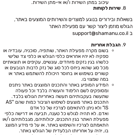
עיכוב במתן השירות ו/או אי-מתן השירות.
שירות לקוחות
בשאלות ובירורים בנוגע למוצרים והשירותים המוצעים באתר,
הגולש מוזמן ליצור קשר עם מפעילת האתר
ב
support@shamanu.co.il
הגבלת אחריות
בשום מקרה מפעילת האתר, שותפיה, סוכניה, עובדיה או
ספקיה לא יהיו אחראים כלפי הגולש או כלפי צד שלישי
כלשהו בגין נזקים מיוחדים, עונשיים, עקיפים או תוצאתיים
מכל סוג שהוא ביחס לכל סוג של נזק לרבות הנובעים או
קשורים בשימוש או בחוסר היכולת להשתמש באתר או
במה שמצוי בו.
המידע המופיע באתר והתכנים המוצגים באתר ניתנים
ומסופקים לשם הלימוד והעשרה בלבד וכל פעולה
שתעשה בעקבותיהם תעשה באחריות הגולש בלבד.
התכנים באתר מוצעים לשימוש הציבור כמות שהם "AS
IS" ולא ניתן להתאימם לצרכיו של כל אדם
ואדם. לא תהיה לגולש כל טענה, תביעה או דרישה כלפי
מפעילת האתר בגין התכנים, יכולותיהם, מגבלותיהם ו/או
התאמתם לצרכיו והשימוש באתר, או על פי מידע המוצג
בו, יהיה על אחריותו הבלעדית של הגולש באתר.