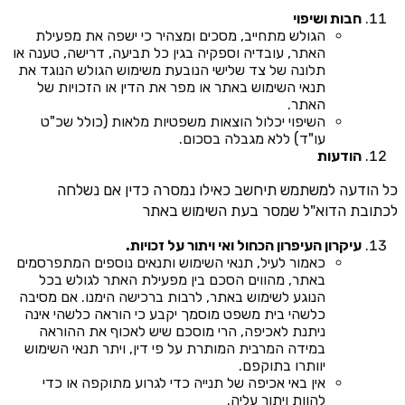
חבות ושיפוי
הגולש מתחייב, מסכים ומצהיר כי ישפה את מפעילת
האתר, עובדיה וספקיה בגין כל תביעה, דרישה, טענה או
תלונה של צד שלישי הנובעת משימוש הגולש הנוגד את
תנאי השימוש באתר או מפר את הדין או הזכויות של
האתר.
השיפוי יכלול הוצאות משפטיות מלאות (כולל שכ"ט
עו"ד) ללא מגבלה בסכום.
הודעות
כל הודעה למשתמש תיחשב כאילו נמסרה כדין אם נשלחה
לכתובת הדוא"ל שמסר בעת השימוש באתר
עיקרון העיפרון הכחול ואי ויתור על זכויות.
כאמור לעיל, תנאי השימוש ותנאים נוספים המתפרסמים
באתר, מהווים הסכם בין מפעילת האתר לגולש בכל
הנוגע לשימוש באתר, לרבות ברכישה הימנו. אם מסיבה
כלשהי בית משפט מוסמך יקבע כי הוראה כלשהי אינה
ניתנת לאכיפה, הרי מוסכם שיש לאכוף את ההוראה
במידה המרבית המותרת על פי דין, ויתר תנאי השימוש
יוותרו בתוקפם.
אין באי אכיפה של תנייה כדי לגרוע מתוקפה או כדי
להוות ויתור עליה.