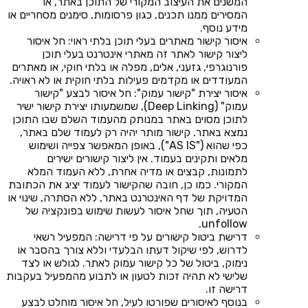
המשנים את העיצוב המקורי של התוכן באתר, או
המסירים ממנו תכנים, כגון פרסומות, סימנים מסחריים או
מידע נוסף.
איסור קישור מאתרים בעלי תוכן בלתי ראוי: חל איסור
ליצור קישור לאתר זה מאתרי אינטרנט בעלי תוכן
פורנוגרפי, גזעני, אלים, מפלה או בלתי חוקי, או מאתרים
המעודדים או מקדמים פעילות בלתי חוקית או לא ראויה.
איסור יצירת "קישור עמוק": חל איסור לבצע "קישור
עמוק" (Deep Linking), שמשמעותו יצירת קישור ישיר
לתוכן מסוים באתר במנותק מהעמוד השלם שבו התוכן
נמצא באתר. קישור מותר יהיה רק לעמוד שלם באתר,
כפי שהוא ("AS IS"), באופן המאפשר צפייה ושימוש
מלאים ותקינים בעמוד. אין ליצור קישורים ישירים
לתמונות, קבצים או מדיה אחרת, ללא העמוד המלא
המקורי. כמו כן, חובה שהקישור לעמוד יציג את הכתובת
המדויקת של דף האינטרנט באתר, ללא הסתרה, שינוי או
הטעיה, תוך שחל איסור לעשות שימוש בפונקציה של
unfollow.
דרישת ביטול קישורים על פי דרישה: המפעיל רשאי
לדרוש, לפי שיקול דעתו הבלעדי וללא צורך בהסבר או
נימוק, ביטול של כל קישור עמוק לאתר. לגולש או לצד
שלישי לא תהיה זכות לטעון או לתבוע מהמפעיל בעקבות
דרישה זו.
בנוסף לאיסורים שפורטו לעיל, חל איסור מוחלט לבצע