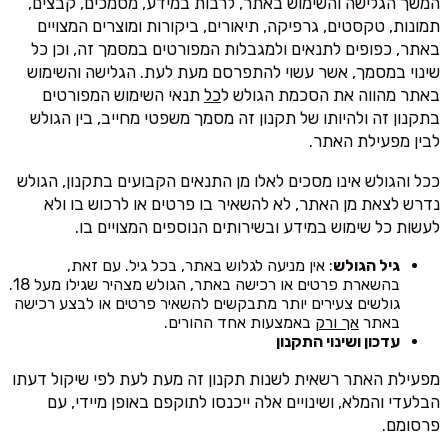
המשך הגלישה והשימוש באתר, לרבות במידע, מסמכים, קבצים,
תמונות, טקסטים, גרפיקה, תיאורים, ביקורות ומוצרים המצויים
באתר, כפופים לתנאים ולמגבלות המפורטים במסמך זה, וכן כל
שינוי במסמך, אשר עשוי להתפרסם מעת לעת. הגלישה והשימוש
באתר מהווה את הסכמת הגולש ל
כל
תנאי השימוש המפורטים
בתקנון זה ולהיותו של תקנון זה מסמך משפטי מחייב, בין הגולש
לבין מפעילת האתר.
ככל והגולש אינו מסכים לאלו מן התנאים הקבועים בתקנון, הגולש
נדרש לצאת מן האתר, לא להשאיר בו פרטים או לרכוש בו ולא
לעשות כל שימוש במידע ובשירותים הנוספים המצויים בו.
גיל הגולש
: אין מניעה לגלוש באתר, בכל גיל. עם זאת,
בהשארת פרטים או רכישה באתר, הגולש מצהיר שגילו מעל 18.
גולשים צעירים יותר מתבקשים להשאיר פרטים או לבצע רכישה
באתר
אך ורק
באמצעות אחד ההורים.
עדכון ושינוי התקנון
מפעילת האתר רשאית לשנות תקנון זה מעת לעת לפי שיקול דעתו
הבלעדי והמלא, ושינויים אלה ייכנסו לתוקפם באופן מיידי, עם
פרסומם.