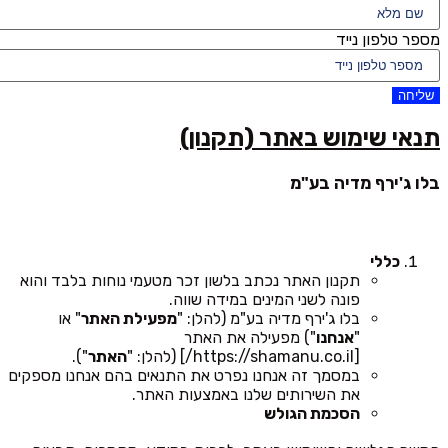
מספר טלפון נייד
שליחה
תנאי שימוש באתר (תקנון)
בלו ג'ירף מדיה בע"מ
כללי
תקנון האתר נכתב בלשון זכר מטעמי נוחות בלבד והוא
פונה לשני המינים במידה שווה.
בלו ג'ירף מדיה בע"מ (להלן: "
מפעילת האתר
" או
"
אנחנו
") מפעילה את האתר
[https://shamanu.co.il/] (להלן: "
האתר
").
במסמך זה אנחנו נפרט את התנאים בהם אנחנו מספקים
את השירותים שלנו באמצעות האתר.
הסכמת הגולש