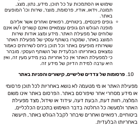
שימוש או הסתמכות על כל תוכן, מידע, נתון, מצג,
תמונה, וידאו, אודיו, פרסומת, מוצר, שירות וכו' המופעים
באתר.
גופים פיננסיים, ביטוחיים, רפואיים ואחרים אשר אליהם
מופנה הגולש הם גופים עצמאיים ואינם קשורים ו/או אינם
שלוחים של מפעילת האתר. מידע ומצג אודות שירות
המוצג באתר, שמקורו בשותף עסקי של מפעילת האתר
ששירותיו מופיעים באתר וכל תוכן ביחס לשירותים כאמור
נמצאים באחריותו הבלעדית של השותף העסקי. מובהר
כי למפעילת האתר אין כל אחריות בגין מידע מעין זה, ואין
היא ערבה למידת הדיוק של מידע זה.
פרסומות של צדדים שלישיים, קישורים והפניות באתר
מפעילת האתר או מי מטעמה לא נושא באחריות לכל תוכן פרסומי
או מידע מסחרי אחר שיפורסם באתר. הפרסום באתר אינו משום
המלצה, חוות דעת, הבעת דעה, עידוד או שידול, מצד מפעילת
האתר ולמעשה כל החלטה בדבר השימוש בתכנים הכלכליים,
ביטוחיים, רפואיים ואחרים שיבחר לקבל הגולש באתר, תיעשה
באחריותו הבלעדית.