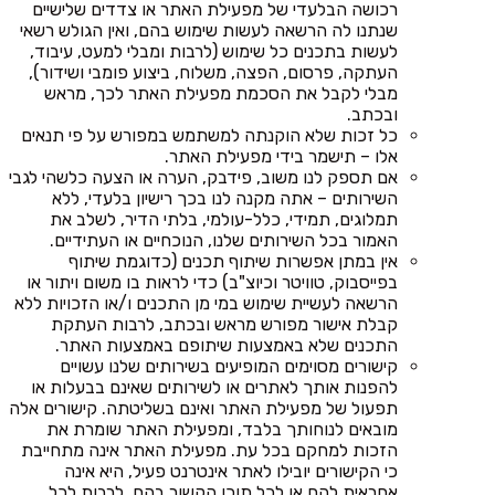
רכושה הבלעדי של מפעילת האתר או צדדים שלישיים
שנתנו לה הרשאה לעשות שימוש בהם, ואין הגולש רשאי
לעשות בתכנים כל שימוש (לרבות ומבלי למעט, עיבוד,
העתקה, פרסום, הפצה, משלוח, ביצוע פומבי ושידור),
מבלי לקבל את הסכמת מפעילת האתר לכך, מראש
ובכתב.
כל זכות שלא הוקנתה למשתמש במפורש על פי תנאים
אלו – תישמר בידי מפעילת האתר.
אם תספק לנו משוב, פידבק, הערה או הצעה כלשהי לגבי
השירותים – אתה מקנה לנו בכך רישיון בלעדי, ללא
תמלוגים, תמידי, כלל-עולמי, בלתי הדיר, לשלב את
האמור בכל השירותים שלנו, הנוכחיים או העתידיים.
אין במתן אפשרות שיתוף תכנים (כדוגמת שיתוף
בפייסבוק, טוויטר וכיוצ"ב) כדי לראות בו משום ויתור או
הרשאה לעשיית שימוש במי מן התכנים ו/או הזכויות ללא
קבלת אישור מפורש מראש ובכתב, לרבות העתקת
התכנים שלא באמצעות שיתופם באמצעות האתר.
קישורים מסוימים המופיעים בשירותים שלנו עשויים
להפנות אותך לאתרים או לשירותים שאינם בבעלות או
תפעול של מפעילת האתר ואינם בשליטתה. קישורים אלה
מובאים לנוחותך בלבד, ומפעילת האתר שומרת את
הזכות למחקם בכל עת. מפעילת האתר אינה מתחייבת
כי הקישורים יובילו לאתר אינטרנט פעיל, היא אינה
אחראית להם או לכל תוכן הקשור בהם, לרבות לכל