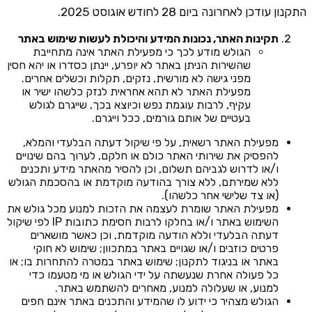
התקנון עודכן לאחרונה ביום 28 לחודש אוגוסט 2025.
תקינות האתר, נכונות המידע והיכולת לעשות שימוש באתר
הגולש מודע לכך כי מפעילת האתר אינה מתחייבת
שהשירות הניתן באתר לא יופרע, יינתן כסדרו או יהא חסין
מפני גישה לא מורשית, נזקים, תקלות וכשלים אחרים.
מפעילת האתר לא תהא אחראית לנזק כלשהו ישיר או
עקיף, לרבות עוגמת נפש וכיוצא בכך, שייגרם לגולש
בעטיים של אותם גורמים, ככל וייגרם.
מפעילת האתר רשאית, על פי שיקול דעתה הבלעדי והמלא,
להפסיק את שירותי האתר כולם או חלקם, לערוך בהם שינויים
ו/או לדרוש לגביהם תשלום, וכן להסיר מהאתר מידע ותכנים
ללא שמירתם, ללא צורך בהודעה מוקדמת או בהסכמת הגולש
(או צד שלישי אחר כלשהו).
מפעילת האתר שומרת לעצמה את הזכות למנוע מכל גולש את
השימוש באתר ו/או בחלקו לרבות חסימת כתובות IP לפי שיקול
דעתה הבלעדי וללא הודעה מוקדמת, וכן כאשר מושארים
פרטים כוזבים ו/או שגויים באתר במתכוון; שימוש לא חוקי
באתר או בניגוד לתקנון; שימוש באתר במטרה להתחרות בו; או
כל פעולה אחרת שנעשתה על ידי הגולש או מי מטעמו כדי
למנוע, או שעלולה למנוע, מאחרים להשתמש באתר.
הגולש מצהיר כי ידוע לו שהמידע והתכנים באתר אינם חפים