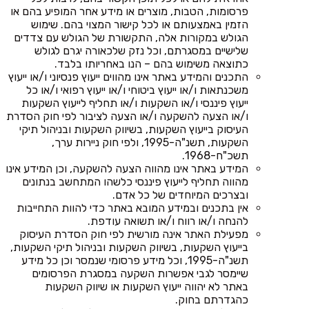
פרסומות, הטבות, מוצרים או מידע אחר המופיע בהם או
הזמין באמצעותם או לכל קישור המצוי בהם. שימוש
הגולש במקורות אלה, התקשורת של הגולש עם צדדים
שלישיים במסגרתם, וכל נזק שלכאורה יגרם לגולש
כתוצאה משימוש בהם – הנו באחריותו בלבד.
התכנים והמידע באתר אינו מהווים ייעוץ פנסיוני ו/או ייעוץ
משכנתאות ו/או ייעוץ ביטוחי ו/או ייעוץ רפואי ו/או כל
ייעוץ פיננסי ו/או השקעות ו/או תחליף לייעוץ השקעות
ו/או הצעה להשקעה ו/או הצעה לציבור לפי חוק הסדרת
העיסוק בייעוץ השקעות, בשיווק השקעות ובניהול תיקי
השקעות, תשנ"ה-1995, ולפי חוק ניירות ערך,
תשכ"ח-1968.
המידע באתר אינו מהווה הצעה להשקעה, וכן המידע אינו
מהווה תחליף לייעוץ פיננסי כלשהו המתחשב בנתונים
ובצרכים המיוחדים של כל אדם.
אין בתכנים ובמידע המובא באתר כדי להוות התחייבות
להנחה ו/או רווח ו/או תשואה עודפת.
מפעילת האתר אינה מורשית לפי חוק הסדרת העיסוק
בייעוץ השקעות, בשיווק השקעות ובניהול תיקי השקעות,
תשנ"ה-1995, וכל מידע פרסומי שנמסר וכן כל מידע
שיימסר לגבי אפשרות השקעה במסגרת הפרסומים
באתר לא יהווה ייעוץ השקעות או שיווק השקעות
כהגדרתם בחוק.