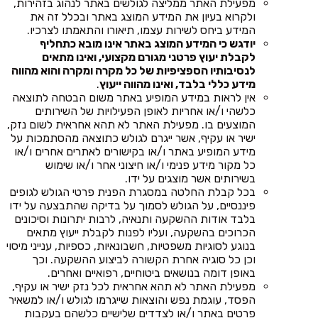
מפעילת האתר ממליצה לגולשים באתר לנהוג בזהירות,
ולקרוא בעיון את המידע המוצג באתר ובכלל זה את
המידע ביחס לשירות עצמו, תיאורו והתאמתו לצרכיו.
יודגש כי המידע המוצג באתר אינו מובא כתחליף
לקבלת יעוץ פרטני מגורם מקצועי, ואינו מתאים
לנסיבותיו הספציפיות של כל מקרה ומקרה והוא מהווה
מידע כללי בלבד, ואינו מהווה ייעוץ
.
אין לראות במידע המופיע באתר משום הבטחה לתוצאה
כלשהי ו/או אחריות לאופן הפעילויות של השירותים
המוצעים בו. מפעילת האתר לא תהא אחראית לשום נזק,
ישיר או עקיף, אשר ייגרם לגולש כתוצאה מהסתמכות על
מידע המופיע באתר ו/או בקישורים לאתרים אחרים ו/או
כל מקור מידע פנימי ו/או חיצוני אחר ו/או שימוש
בשירותים אשר מוצגים על ידו.
בכל קבלת החלטה במסגרת הפנית פרטי הגולש לגופים
פיננסיים, על הגולש לסמוך על בדיקה שהתבצעה על ידו
בלבד אודות ההשקעה ותנאיה, לרבות יתרונות וסיכונים
הכרוכים בהשקעה, ועליו לפנות לקבלת ייעוץ מתאים
בנוגע לסוגיות משפטיות, חשבונאיות, כספיות, ענייני מיסוי
וכן כל סוגיה אחרת הקשורה לביצוע ההשקעה. וכך
באופן דומה בנושאים ביטוחיים, רפואיים ואחרים.
מפעילת האתר לא תהא אחראית לכל נזק ישיר או עקיף,
הפסד, עוגמת נפש והוצאות שייגרמו לגולש ו/או למשאיר
פרטים באתר ו/או לצדדים שלישיים כלשהם בעקבות