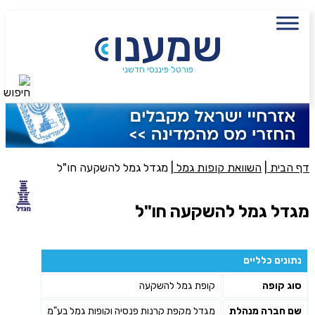
עם מתכנן פיננסי, השאירו פרטים:
שם מלא
נייד
פורטל פיננסי חדשני
חיפוש
פעולה נדרשת
היכן מנוהל החיסכון?
דף הבית
|
השוואת קופות גמל
|
מגדל גמל להשקעה חו"ל
סכום חיסכון בקרן
מגדל גמל להשקעה חו"ל
אני מאשר את תנאיי השימוש והפרטיות של האתר
נתונים כלליים
מאשר כי פרטיי ישמשו לקבלת פניות והצעות שיווקיות למוצרים
סוג קופה
קופת גמל להשקעה
פנסיוניים\ביטוח באמצעות טלפון, מייל או SMS מאיתנו או צד שלישי
שליחה
שם חברה מנהלת
מגדל מקפת קרנות פנסיה וקופות גמל בע"מ