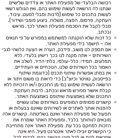
רכושה הבלעדי של מפעילת האתר או צדדים שלישיים
שנתנו לה הרשאה לעשות שימוש בהם, ואין הגולש רשאי
לעשות בתכנים כל שימוש (לרבות ומבלי למעט, עיבוד,
העתקה, פרסום, הפצה, משלוח, ביצוע פומבי ושידור),
מבלי לקבל את הסכמת מפעילת האתר לכך, מראש
ובכתב.
כל זכות שלא הוקנתה למשתמש במפורש על פי תנאים
אלו – תישמר בידי מפעילת האתר.
אם תספק לנו משוב, פידבק, הערה או הצעה כלשהי לגבי
השירותים – אתה מקנה לנו בכך רישיון בלעדי, ללא
תמלוגים, תמידי, כלל-עולמי, בלתי הדיר, לשלב את
האמור בכל השירותים שלנו, הנוכחיים או העתידיים.
אין במתן אפשרות שיתוף תכנים (כדוגמת שיתוף
בפייסבוק, טוויטר וכיוצ"ב) כדי לראות בו משום ויתור או
הרשאה לעשיית שימוש במי מן התכנים ו/או הזכויות ללא
קבלת אישור מפורש מראש ובכתב, לרבות העתקת
התכנים שלא באמצעות שיתופם באמצעות האתר.
קישורים מסוימים המופיעים בשירותים שלנו עשויים
להפנות אותך לאתרים או לשירותים שאינם בבעלות או
תפעול של מפעילת האתר ואינם בשליטתה. קישורים אלה
מובאים לנוחותך בלבד, ומפעילת האתר שומרת את
הזכות למחקם בכל עת. מפעילת האתר אינה מתחייבת
כי הקישורים יובילו לאתר אינטרנט פעיל, היא אינה
אחראית להם או לכל תוכן הקשור בהם, לרבות לכל