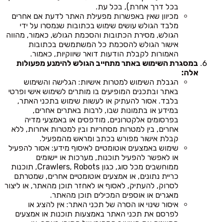
בכל דרך אחרת), בכל עת.
מכיוון שאין באפשרות מפעילת האתר לדעת אם אחרים
מלבד הגולש עושים שימוש בכתובות שנמסרו על ידי
הגולש, מסירת הכתובות והסכמת הגולש, כאמור, מהווה
אישור הגולש להסכמת כל המשתמשים בכתובות
האמורות לקבלת הודעות דואר שיווקיות, כאמור.
במסגרת השימוש באתר מתחייב הגולש להימנע מפעולות
אלה:
הגבלת השימוש למטרות אישיות: הגלישה והשימוש
באתר ובתכנים המופיעים בו מותרים לשימוש אישי ופרטי
בלבד. אסור להעתיק או לעשות שימוש בתכני האתר,
במידע או בתמונות שבו, לרבות באתרים אחרים,
בפרסומים אלקטרוניים, מודפסים או באמצעי מדיה
אחרים, בין למטרות מסחריות ובין למטרות אחרות, ללא
קבלת אישור מפורש בכתב ומראש מהמפעיל.
שימוש באמצעים אוטומטיים לאיסוף מידע: אסור להפעיל
או לאפשר להפעיל תוכנות, מערכות או יישומים
ממוחשבים מכל סוג, כגון Crawlers, Robots, תוכנות
כריית נתונים, או אמצעים אוטומטיים אחרים, שמטרתם
לסרוק, להעתיק, לאסוף או לאחזר תוכן מהאתר, או ליצור
מאגרים או אוספים המכילים תוכן מהאתר.
איסור שינוי או הסרה של תכני האתר: אין להציג או
לפרסם את תכני האתר באמצעות תוכנות או אמצעים