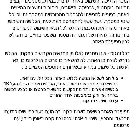
המשך הגלישה והשימוש באתר, לרבות במידע, מסמכים, קבצים,
תמונות, טקסטים, גרפיקה, תיאורים, ביקורות ומוצרים המצויים
באתר, כפופים לתנאים ולמגבלות המפורטים במסמך זה, וכן כל
שינוי במסמך, אשר עשוי להתפרסם מעת לעת. הגלישה והשימוש
באתר מהווה את הסכמת הגולש ל
כל
תנאי השימוש המפורטים
בתקנון זה ולהיותו של תקנון זה מסמך משפטי מחייב, בין הגולש
לבין מפעילת האתר.
ככל והגולש אינו מסכים לאלו מן התנאים הקבועים בתקנון, הגולש
נדרש לצאת מן האתר, לא להשאיר בו פרטים או לרכוש בו ולא
לעשות כל שימוש במידע ובשירותים הנוספים המצויים בו.
גיל הגולש
: אין מניעה לגלוש באתר, בכל גיל. עם זאת,
בהשארת פרטים או רכישה באתר, הגולש מצהיר שגילו מעל 18.
גולשים צעירים יותר מתבקשים להשאיר פרטים או לבצע רכישה
באתר
אך ורק
באמצעות אחד ההורים.
עדכון ושינוי התקנון
מפעילת האתר רשאית לשנות תקנון זה מעת לעת לפי שיקול דעתו
הבלעדי והמלא, ושינויים אלה ייכנסו לתוקפם באופן מיידי, עם
פרסומם.