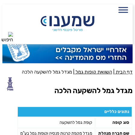
עם מתכנן פיננסי, השאירו פרטים:
שם מלא
נייד
פורטל פיננסי חדשני
חיפוש
פעולה נדרשת
היכן מנוהל החיסכון?
דף הבית
|
השוואת קופות גמל
|
מגדל גמל להשקעה הלכה
סכום חיסכון בקרן
מגדל גמל להשקעה הלכה
אני מאשר את תנאיי השימוש והפרטיות של האתר
נתונים כלליים
מאשר כי פרטיי ישמשו לקבלת פניות והצעות שיווקיות למוצרים
סוג קופה
קופת גמל להשקעה
פנסיוניים\ביטוח באמצעות טלפון, מייל או SMS מאיתנו או צד שלישי
שליחה
שם חברה מנהלת
מגדל מקפת קרנות פנסיה וקופות גמל בע"מ