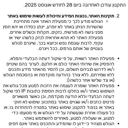
התקנון עודכן לאחרונה ביום 28 לחודש אוגוסט 2025.
תקינות האתר, נכונות המידע והיכולת לעשות שימוש באתר
הגולש מודע לכך כי מפעילת האתר אינה מתחייבת
שהשירות הניתן באתר לא יופרע, יינתן כסדרו או יהא חסין
מפני גישה לא מורשית, נזקים, תקלות וכשלים אחרים.
מפעילת האתר לא תהא אחראית לנזק כלשהו ישיר או
עקיף, לרבות עוגמת נפש וכיוצא בכך, שייגרם לגולש
בעטיים של אותם גורמים, ככל וייגרם.
מפעילת האתר רשאית, על פי שיקול דעתה הבלעדי והמלא,
להפסיק את שירותי האתר כולם או חלקם, לערוך בהם שינויים
ו/או לדרוש לגביהם תשלום, וכן להסיר מהאתר מידע ותכנים
ללא שמירתם, ללא צורך בהודעה מוקדמת או בהסכמת הגולש
(או צד שלישי אחר כלשהו).
מפעילת האתר שומרת לעצמה את הזכות למנוע מכל גולש את
השימוש באתר ו/או בחלקו לרבות חסימת כתובות IP לפי שיקול
דעתה הבלעדי וללא הודעה מוקדמת, וכן כאשר מושארים
פרטים כוזבים ו/או שגויים באתר במתכוון; שימוש לא חוקי
באתר או בניגוד לתקנון; שימוש באתר במטרה להתחרות בו; או
כל פעולה אחרת שנעשתה על ידי הגולש או מי מטעמו כדי
למנוע, או שעלולה למנוע, מאחרים להשתמש באתר.
הגולש מצהיר כי ידוע לו שהמידע והתכנים באתר אינם חפים