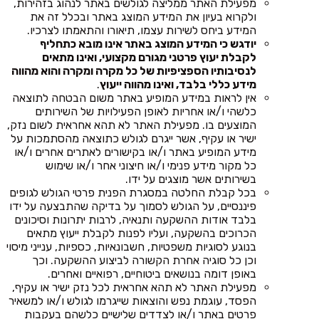
מפעילת האתר ממליצה לגולשים באתר לנהוג בזהירות,
ולקרוא בעיון את המידע המוצג באתר ובכלל זה את
המידע ביחס לשירות עצמו, תיאורו והתאמתו לצרכיו.
יודגש כי המידע המוצג באתר אינו מובא כתחליף
לקבלת יעוץ פרטני מגורם מקצועי, ואינו מתאים
לנסיבותיו הספציפיות של כל מקרה ומקרה והוא מהווה
מידע כללי בלבד, ואינו מהווה ייעוץ
.
אין לראות במידע המופיע באתר משום הבטחה לתוצאה
כלשהי ו/או אחריות לאופן הפעילויות של השירותים
המוצעים בו. מפעילת האתר לא תהא אחראית לשום נזק,
ישיר או עקיף, אשר ייגרם לגולש כתוצאה מהסתמכות על
מידע המופיע באתר ו/או בקישורים לאתרים אחרים ו/או
כל מקור מידע פנימי ו/או חיצוני אחר ו/או שימוש
בשירותים אשר מוצגים על ידו.
בכל קבלת החלטה במסגרת הפנית פרטי הגולש לגופים
פיננסיים, על הגולש לסמוך על בדיקה שהתבצעה על ידו
בלבד אודות ההשקעה ותנאיה, לרבות יתרונות וסיכונים
הכרוכים בהשקעה, ועליו לפנות לקבלת ייעוץ מתאים
בנוגע לסוגיות משפטיות, חשבונאיות, כספיות, ענייני מיסוי
וכן כל סוגיה אחרת הקשורה לביצוע ההשקעה. וכך
באופן דומה בנושאים ביטוחיים, רפואיים ואחרים.
מפעילת האתר לא תהא אחראית לכל נזק ישיר או עקיף,
הפסד, עוגמת נפש והוצאות שייגרמו לגולש ו/או למשאיר
פרטים באתר ו/או לצדדים שלישיים כלשהם בעקבות