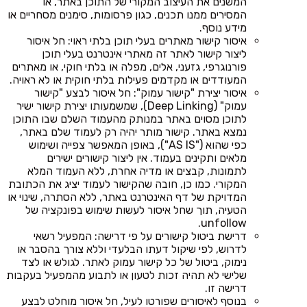
המשנים את העיצוב המקורי של התוכן באתר, או
המסירים ממנו תכנים, כגון פרסומות, סימנים מסחריים או
מידע נוסף.
איסור קישור מאתרים בעלי תוכן בלתי ראוי: חל איסור
ליצור קישור לאתר זה מאתרי אינטרנט בעלי תוכן
פורנוגרפי, גזעני, אלים, מפלה או בלתי חוקי, או מאתרים
המעודדים או מקדמים פעילות בלתי חוקית או לא ראויה.
איסור יצירת "קישור עמוק": חל איסור לבצע "קישור
עמוק" (Deep Linking), שמשמעותו יצירת קישור ישיר
לתוכן מסוים באתר במנותק מהעמוד השלם שבו התוכן
נמצא באתר. קישור מותר יהיה רק לעמוד שלם באתר,
כפי שהוא ("AS IS"), באופן המאפשר צפייה ושימוש
מלאים ותקינים בעמוד. אין ליצור קישורים ישירים
לתמונות, קבצים או מדיה אחרת, ללא העמוד המלא
המקורי. כמו כן, חובה שהקישור לעמוד יציג את הכתובת
המדויקת של דף האינטרנט באתר, ללא הסתרה, שינוי או
הטעיה, תוך שחל איסור לעשות שימוש בפונקציה של
unfollow.
דרישת ביטול קישורים על פי דרישה: המפעיל רשאי
לדרוש, לפי שיקול דעתו הבלעדי וללא צורך בהסבר או
נימוק, ביטול של כל קישור עמוק לאתר. לגולש או לצד
שלישי לא תהיה זכות לטעון או לתבוע מהמפעיל בעקבות
דרישה זו.
בנוסף לאיסורים שפורטו לעיל, חל איסור מוחלט לבצע