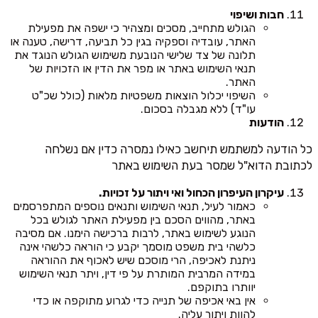
חבות ושיפוי
הגולש מתחייב, מסכים ומצהיר כי ישפה את מפעילת
האתר, עובדיה וספקיה בגין כל תביעה, דרישה, טענה או
תלונה של צד שלישי הנובעת משימוש הגולש הנוגד את
תנאי השימוש באתר או מפר את הדין או הזכויות של
האתר.
השיפוי יכלול הוצאות משפטיות מלאות (כולל שכ"ט
עו"ד) ללא מגבלה בסכום.
הודעות
כל הודעה למשתמש תיחשב כאילו נמסרה כדין אם נשלחה
לכתובת הדוא"ל שמסר בעת השימוש באתר
עיקרון העיפרון הכחול ואי ויתור על זכויות.
כאמור לעיל, תנאי השימוש ותנאים נוספים המתפרסמים
באתר, מהווים הסכם בין מפעילת האתר לגולש בכל
הנוגע לשימוש באתר, לרבות ברכישה הימנו. אם מסיבה
כלשהי בית משפט מוסמך יקבע כי הוראה כלשהי אינה
ניתנת לאכיפה, הרי מוסכם שיש לאכוף את ההוראה
במידה המרבית המותרת על פי דין, ויתר תנאי השימוש
יוותרו בתוקפם.
אין באי אכיפה של תנייה כדי לגרוע מתוקפה או כדי
להוות ויתור עליה.