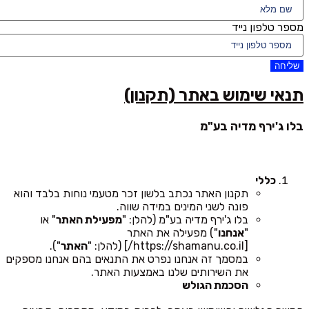
מספר טלפון נייד
שליחה
תנאי שימוש באתר (תקנון)
בלו ג'ירף מדיה בע"מ
כללי
תקנון האתר נכתב בלשון זכר מטעמי נוחות בלבד והוא
פונה לשני המינים במידה שווה.
בלו ג'ירף מדיה בע"מ (להלן: "
מפעילת האתר
" או
"
אנחנו
") מפעילה את האתר
[https://shamanu.co.il/] (להלן: "
האתר
").
במסמך זה אנחנו נפרט את התנאים בהם אנחנו מספקים
את השירותים שלנו באמצעות האתר.
הסכמת הגולש