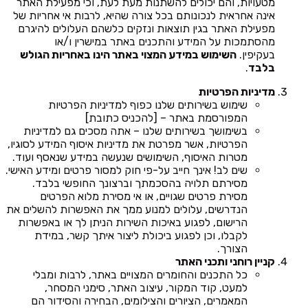
מטעויות, והם יכולים להשתנות מעת לעת, וכי מפעילת האתר
אינה אחראית לנכונותם בכל צורה שהיא, לרבות אי אחריות של
מפעילת האתר בגין תוצאות ונזקים כלשהם העלולים להיגרם
מהסתמכות על המידע והתכנים באתר במישרין ו/או
בעקיפין.
השימוש במידע המצוי באתר הינו באחריות הגולש
בלבד
.
מדיניות הפרטיות
שימוש בשירותים שלנו כפוף למדיניות הפרטיות
המפורסמת באתר – [להכניס כתובת]
בשימושך בשירותים שלנו – אתה מסכים גם למדיניות
הפרטיות, אשר מפרטת את מדיניות איסוף המידע לסוגיו,
מטרות האיסוף, השימושים שנעשה במידע שנאסף ועוד.
שים לב! אינך חייב על-פי חוק למסור פרטים ומידע האישי.
מסירתם תלויה בהסכמתך וברצונך החופשי בלבד.
מסירת פרטים שגויים, או אי מסירת מלוא הפרטים
הנדרשים, עלולים למנוע ממך את האפשרות להשלים את
הרישום, לפגוע באיכות השירות הניתן לך או באפשרות
לקבלו, וכן לפגוע ביכולת ליצור איתך קשר, במידת
הצורך.
קניין רוחני ותכני האתר
כל התכנים והחומרים המצויים באתר, לרבות ומבלי
למעט, קוד המקור, עיצוב האתר, סימני המסחר,
המאמרים, הציורים והצילומים, הבחירה והסידור הם