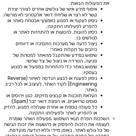
את הפעולות הבאות:
איסוף מידע אישי של גולשים אחרים לצורך יצירת
קשר לא רצוי או שליחת דואר אלקטרוני לא מורשה;
ניסיון לעקוף או לפגוע באמצעי אבטחה באתר או
להפריע לפעילותו התקינה;
ניסיון להונות, להטעות או להתחזות לאתר או
לגולשים בו;
ניצול לרעה של מערכות התמיכה או דיווחים
כוזבים על תקלות באתר;
שימוש במידע שהתקבל מהאתר למטרות של
פגיעה, הטרדה או ניצול של צד שלישי;
שימוש באתר כדי להתחרות במפעיל או לפגוע
בעסקיו;
ניסיון לפענח או לבצע הנדסה לאחור (Reverse
Engineering) לקוד האתר, לעיצוב או לכל רכיב
באתר;
העלאת תוכנות או קבצים מזיקים, כגון וירוסים או
סוסים טרויאניים, או הפצת דואר זבל (Spam);
כל פעולה נוספת או אחרת שעלולה לפגוע, להזיק
או להפריע לאתר ולפעילותו התקינה.
השלכות הפרת תנאי השימוש: מפעילת האתר שומרת
לעצמה את הזכות להפסיק או להשעות את זכות הגישה
של כל גולש לאתר, באופן מיידי וללא הודעה מוקדמת,
במקרה של הפרת התקנון, על פי שיקול דעתה הבלעדי