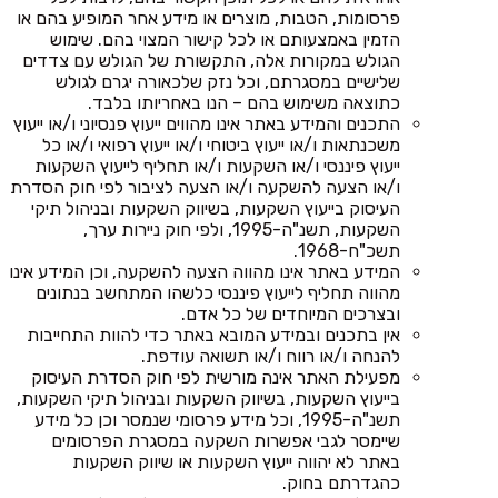
פרסומות, הטבות, מוצרים או מידע אחר המופיע בהם או
הזמין באמצעותם או לכל קישור המצוי בהם. שימוש
הגולש במקורות אלה, התקשורת של הגולש עם צדדים
שלישיים במסגרתם, וכל נזק שלכאורה יגרם לגולש
כתוצאה משימוש בהם – הנו באחריותו בלבד.
התכנים והמידע באתר אינו מהווים ייעוץ פנסיוני ו/או ייעוץ
משכנתאות ו/או ייעוץ ביטוחי ו/או ייעוץ רפואי ו/או כל
ייעוץ פיננסי ו/או השקעות ו/או תחליף לייעוץ השקעות
ו/או הצעה להשקעה ו/או הצעה לציבור לפי חוק הסדרת
העיסוק בייעוץ השקעות, בשיווק השקעות ובניהול תיקי
השקעות, תשנ"ה-1995, ולפי חוק ניירות ערך,
תשכ"ח-1968.
המידע באתר אינו מהווה הצעה להשקעה, וכן המידע אינו
מהווה תחליף לייעוץ פיננסי כלשהו המתחשב בנתונים
ובצרכים המיוחדים של כל אדם.
אין בתכנים ובמידע המובא באתר כדי להוות התחייבות
להנחה ו/או רווח ו/או תשואה עודפת.
מפעילת האתר אינה מורשית לפי חוק הסדרת העיסוק
בייעוץ השקעות, בשיווק השקעות ובניהול תיקי השקעות,
תשנ"ה-1995, וכל מידע פרסומי שנמסר וכן כל מידע
שיימסר לגבי אפשרות השקעה במסגרת הפרסומים
באתר לא יהווה ייעוץ השקעות או שיווק השקעות
כהגדרתם בחוק.