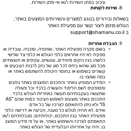
עיכוב במתן השירות ו/או אי-מתן השירות.
שירות לקוחות
בשאלות ובירורים בנוגע למוצרים והשירותים המוצעים באתר,
הגולש מוזמן ליצור קשר עם מפעילת האתר
ב
support@shamanu.co.il
הגבלת אחריות
בשום מקרה מפעילת האתר, שותפיה, סוכניה, עובדיה או
ספקיה לא יהיו אחראים כלפי הגולש או כלפי צד שלישי
כלשהו בגין נזקים מיוחדים, עונשיים, עקיפים או תוצאתיים
מכל סוג שהוא ביחס לכל סוג של נזק לרבות הנובעים או
קשורים בשימוש או בחוסר היכולת להשתמש באתר או
במה שמצוי בו.
המידע המופיע באתר והתכנים המוצגים באתר ניתנים
ומסופקים לשם הלימוד והעשרה בלבד וכל פעולה
שתעשה בעקבותיהם תעשה באחריות הגולש בלבד.
התכנים באתר מוצעים לשימוש הציבור כמות שהם "AS
IS" ולא ניתן להתאימם לצרכיו של כל אדם
ואדם. לא תהיה לגולש כל טענה, תביעה או דרישה כלפי
מפעילת האתר בגין התכנים, יכולותיהם, מגבלותיהם ו/או
התאמתם לצרכיו והשימוש באתר, או על פי מידע המוצג
בו, יהיה על אחריותו הבלעדית של הגולש באתר.