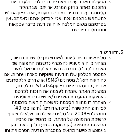
מפעילת האתר עושה מאמצים רבים לרכז ולעבד את
התכנים באתר בדיוק המרבי, אך יתכן שבתהליך
קליטתם, עיבודם ופרסומם יהיו טעויות, אם ברצון הגולש
להשתמש בתכנים אלה, עליו לבדוק אותם ולאמתם, אין
בפרסומם משום המלצה או חוות דעת בדבר עסקאות
והתנהלות פיננסית.
דיוור ישיר
גולש אשר נרשם לאתר ו/או הצטרף לרשימת הדיוור,
מצהיר כי הוא מעוניין להצטרף לרשימת התפוצה של
האתר ולקבל לכתובת הדואר האלקטרוני שלו ו/או
למספר הטלפון שלו הודעות שיווקיות כאלה ואחרות, אם
כהודעות דוא"ל, מסרונים (SMS) או שדרים אלקטרונים
אחרים, כדוגמת פניות ב- WhatsApp. בכלל זה,
מפעילת האתר שומרת לעצמה את הזכות לפרסם
באמצעות המערכת מוצרים ו/או שירותים משלימים.
הצהרה זו מהווה הסכמה למשלוח הודעות פרסומת
לפי
חוק התקשורת (בזק ושידורים) (תיקון מס' 40),
התשס"ח–2008
. כל גולש רשאי לבחור שלא להצטרף
לרשימת התפוצה של האתר, וכן להסיר את פרטיו
מרשימת התפוצה (הן במקום המיועד לכך באתר והן
באמצעות קישור מתאים במסגרת הודעת הפרסומת והן