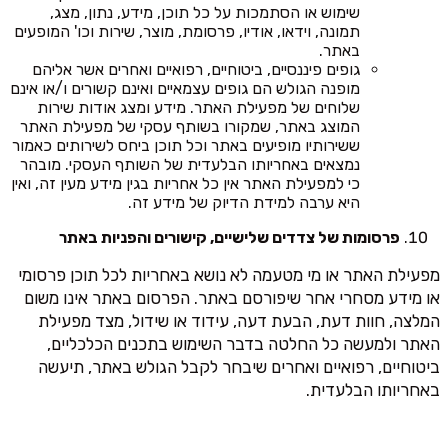
שימוש או הסתמכות על כל תוכן, מידע, נתון, מצג,
תמונה, וידאו, אודיו, פרסומת, מוצר, שירות וכו' המופעים
באתר.
גופים פיננסיים, ביטוחיים, רפואיים ואחרים אשר אליהם
מופנה הגולש הם גופים עצמאיים ואינם קשורים ו/או אינם
שלוחים של מפעילת האתר. מידע ומצג אודות שירות
המוצג באתר, שמקורו בשותף עסקי של מפעילת האתר
ששירותיו מופיעים באתר וכל תוכן ביחס לשירותים כאמור
נמצאים באחריותו הבלעדית של השותף העסקי. מובהר
כי למפעילת האתר אין כל אחריות בגין מידע מעין זה, ואין
היא ערבה למידת הדיוק של מידע זה.
פרסומות של צדדים שלישיים, קישורים והפניות באתר
מפעילת האתר או מי מטעמה לא נושא באחריות לכל תוכן פרסומי
או מידע מסחרי אחר שיפורסם באתר. הפרסום באתר אינו משום
המלצה, חוות דעת, הבעת דעה, עידוד או שידול, מצד מפעילת
האתר ולמעשה כל החלטה בדבר השימוש בתכנים הכלכליים,
ביטוחיים, רפואיים ואחרים שיבחר לקבל הגולש באתר, תיעשה
באחריותו הבלעדית.