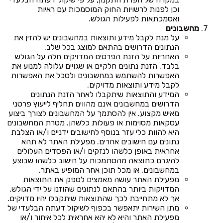
וכן לפנות לרשויות החוק המוסמכות עם ראיות
ואסמכתאות לפעילות הגולש.
מחשבונים
על מנת לקבל מידע ותוצאות במחשבונים יש להזין את
הנתונים הדרושים בהתאם למוצג בכל שלב.
האחריות על הזנת הפרטים המדויקים חלה על הגולש
בלבד. הזנת נתונים חלקיים או שגויים עלולה למנוע את
האפשרות להשתמש במחשבונים ולסכל את האפשרות
לקבל מידע ותוצאות מדויקים.
המידע והתוצאות שיתקבלו לאחר הזנת הנתונים
הדרושים במחשבונים אינם מהווים תחליף לייעוץ פרטני
מאיש מקצוע. אין להסתמך על המחשבונים לצורך ביצוע
עסקאות מסוימות או פעולות כלשהן. מטרת המחשבונים
היא להוות כלי עזר בנוסף לחישובים ידניים ו/או הצלבת
נתונים עם חישובים אחרים. מפעילת האתר לא תהא
אחראית באופן כלשהו לנזקים ו/או הפסדים העלולים
להיגרם כתוצאה מהסתמכות על חישוב כלשהו שבוצע
במחשבונים, או מכל תוכן אחר המופיע באתר.
מפעילת האתר עושה מאמצים לספק את התוצאות
המדויקות ביותר בהתאם לנתונים שהוזנו על ידי הגולש,
אך לא מתחייבת לכך שהתוצאות שיתקבלו יהיו מדויקים.
מתן השירות יתאפשר בכפוף לשיקול דעתה הבלעדי של
מפעילת האתר והיא לא יהא אחראית לכל איחור ו/או