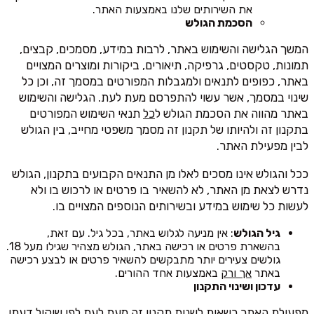
את השירותים שלנו באמצעות האתר.
הסכמת הגולש
המשך הגלישה והשימוש באתר, לרבות במידע, מסמכים, קבצים,
תמונות, טקסטים, גרפיקה, תיאורים, ביקורות ומוצרים המצויים
באתר, כפופים לתנאים ולמגבלות המפורטים במסמך זה, וכן כל
שינוי במסמך, אשר עשוי להתפרסם מעת לעת. הגלישה והשימוש
באתר מהווה את הסכמת הגולש ל
כל
תנאי השימוש המפורטים
בתקנון זה ולהיותו של תקנון זה מסמך משפטי מחייב, בין הגולש
לבין מפעילת האתר.
ככל והגולש אינו מסכים לאלו מן התנאים הקבועים בתקנון, הגולש
נדרש לצאת מן האתר, לא להשאיר בו פרטים או לרכוש בו ולא
לעשות כל שימוש במידע ובשירותים הנוספים המצויים בו.
גיל הגולש
: אין מניעה לגלוש באתר, בכל גיל. עם זאת,
בהשארת פרטים או רכישה באתר, הגולש מצהיר שגילו מעל 18.
גולשים צעירים יותר מתבקשים להשאיר פרטים או לבצע רכישה
באתר
אך ורק
באמצעות אחד ההורים.
עדכון ושינוי התקנון
מפעילת האתר רשאית לשנות תקנון זה מעת לעת לפי שיקול דעתו