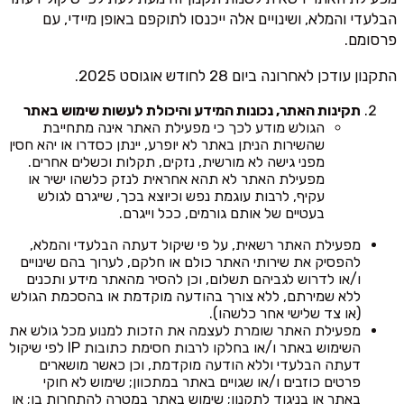
הבלעדי והמלא, ושינויים אלה ייכנסו לתוקפם באופן מיידי, עם
פרסומם.
התקנון עודכן לאחרונה ביום 28 לחודש אוגוסט 2025.
תקינות האתר, נכונות המידע והיכולת לעשות שימוש באתר
הגולש מודע לכך כי מפעילת האתר אינה מתחייבת
שהשירות הניתן באתר לא יופרע, יינתן כסדרו או יהא חסין
מפני גישה לא מורשית, נזקים, תקלות וכשלים אחרים.
מפעילת האתר לא תהא אחראית לנזק כלשהו ישיר או
עקיף, לרבות עוגמת נפש וכיוצא בכך, שייגרם לגולש
בעטיים של אותם גורמים, ככל וייגרם.
מפעילת האתר רשאית, על פי שיקול דעתה הבלעדי והמלא,
להפסיק את שירותי האתר כולם או חלקם, לערוך בהם שינויים
ו/או לדרוש לגביהם תשלום, וכן להסיר מהאתר מידע ותכנים
ללא שמירתם, ללא צורך בהודעה מוקדמת או בהסכמת הגולש
(או צד שלישי אחר כלשהו).
מפעילת האתר שומרת לעצמה את הזכות למנוע מכל גולש את
השימוש באתר ו/או בחלקו לרבות חסימת כתובות IP לפי שיקול
דעתה הבלעדי וללא הודעה מוקדמת, וכן כאשר מושארים
פרטים כוזבים ו/או שגויים באתר במתכוון; שימוש לא חוקי
באתר או בניגוד לתקנון; שימוש באתר במטרה להתחרות בו; או