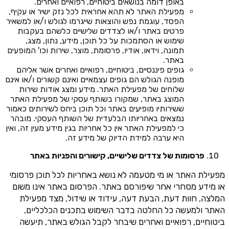
באופן דומה בנושאים ביטוחיים, רפואיים ואחרים.
מפעילת האתר לא תהא אחראית לכל נזק ישיר או עקיף,
הפסד, עוגמת נפש והוצאות שייגרמו לגולש ו/או למשאיר
פרטים באתר ו/או לצדדים שלישיים כלשהם בעקבות
שימוש או הסתמכות על כל תוכן, מידע, נתון, מצג,
תמונה, וידאו, אודיו, פרסומת, מוצר, שירות וכו' המופעים
באתר.
גופים פיננסיים, ביטוחיים, רפואיים ואחרים אשר אליהם
מופנה הגולש הם גופים עצמאיים ואינם קשורים ו/או אינם
שלוחים של מפעילת האתר. מידע ומצג אודות שירות
המוצג באתר, שמקורו בשותף עסקי של מפעילת האתר
ששירותיו מופיעים באתר וכל תוכן ביחס לשירותים כאמור
נמצאים באחריותו הבלעדית של השותף העסקי. מובהר
כי למפעילת האתר אין כל אחריות בגין מידע מעין זה, ואין
היא ערבה למידת הדיוק של מידע זה.
פרסומות של צדדים שלישיים, קישורים והפניות באתר
מפעילת האתר או מי מטעמה לא נושא באחריות לכל תוכן פרסומי
או מידע מסחרי אחר שיפורסם באתר. הפרסום באתר אינו משום
המלצה, חוות דעת, הבעת דעה, עידוד או שידול, מצד מפעילת
האתר ולמעשה כל החלטה בדבר השימוש בתכנים הכלכליים,
ביטוחיים, רפואיים ואחרים שיבחר לקבל הגולש באתר, תיעשה