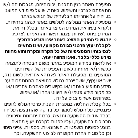
מפעילת האתר בגין התכנים, יכולותיהם, מגבלותיהם ו/או
התאמתם לצרכיו והשימוש באתר, או על פי מידע המוצג
בו, יהיה על אחריותו הבלעדית של הגולש באתר.
מפעילת האתר ממליצה לגולשים באתר לנהוג בזהירות,
ולקרוא בעיון את המידע המוצג באתר ובכלל זה את
המידע ביחס לשירות עצמו, תיאורו והתאמתו לצרכיו.
יודגש כי המידע המוצג באתר אינו מובא כתחליף
לקבלת יעוץ פרטני מגורם מקצועי, ואינו מתאים
לנסיבותיו הספציפיות של כל מקרה ומקרה והוא מהווה
מידע כללי בלבד, ואינו מהווה ייעוץ
.
אין לראות במידע המופיע באתר משום הבטחה לתוצאה
כלשהי ו/או אחריות לאופן הפעילויות של השירותים
המוצעים בו. מפעילת האתר לא תהא אחראית לשום נזק,
ישיר או עקיף, אשר ייגרם לגולש כתוצאה מהסתמכות על
מידע המופיע באתר ו/או בקישורים לאתרים אחרים ו/או
כל מקור מידע פנימי ו/או חיצוני אחר ו/או שימוש
בשירותים אשר מוצגים על ידו.
בכל קבלת החלטה במסגרת הפנית פרטי הגולש לגופים
פיננסיים, על הגולש לסמוך על בדיקה שהתבצעה על ידו
בלבד אודות ההשקעה ותנאיה, לרבות יתרונות וסיכונים
הכרוכים בהשקעה, ועליו לפנות לקבלת ייעוץ מתאים
בנוגע לסוגיות משפטיות, חשבונאיות, כספיות, ענייני מיסוי
וכן כל סוגיה אחרת הקשורה לביצוע ההשקעה. וכך