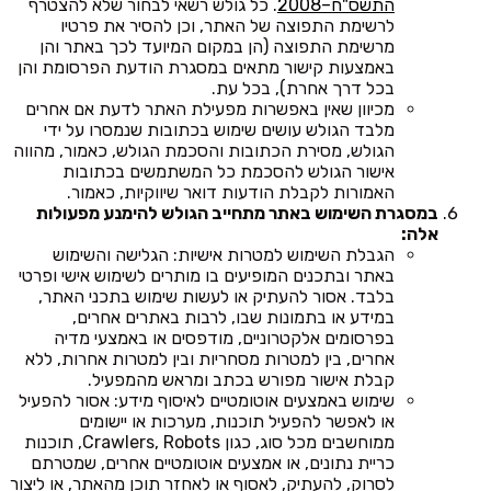
התשס"ח–2008
. כל גולש רשאי לבחור שלא להצטרף
לרשימת התפוצה של האתר, וכן להסיר את פרטיו
מרשימת התפוצה (הן במקום המיועד לכך באתר והן
באמצעות קישור מתאים במסגרת הודעת הפרסומת והן
בכל דרך אחרת), בכל עת.
מכיוון שאין באפשרות מפעילת האתר לדעת אם אחרים
מלבד הגולש עושים שימוש בכתובות שנמסרו על ידי
הגולש, מסירת הכתובות והסכמת הגולש, כאמור, מהווה
אישור הגולש להסכמת כל המשתמשים בכתובות
האמורות לקבלת הודעות דואר שיווקיות, כאמור.
במסגרת השימוש באתר מתחייב הגולש להימנע מפעולות
אלה:
הגבלת השימוש למטרות אישיות: הגלישה והשימוש
באתר ובתכנים המופיעים בו מותרים לשימוש אישי ופרטי
בלבד. אסור להעתיק או לעשות שימוש בתכני האתר,
במידע או בתמונות שבו, לרבות באתרים אחרים,
בפרסומים אלקטרוניים, מודפסים או באמצעי מדיה
אחרים, בין למטרות מסחריות ובין למטרות אחרות, ללא
קבלת אישור מפורש בכתב ומראש מהמפעיל.
שימוש באמצעים אוטומטיים לאיסוף מידע: אסור להפעיל
או לאפשר להפעיל תוכנות, מערכות או יישומים
ממוחשבים מכל סוג, כגון Crawlers, Robots, תוכנות
כריית נתונים, או אמצעים אוטומטיים אחרים, שמטרתם
לסרוק, להעתיק, לאסוף או לאחזר תוכן מהאתר, או ליצור