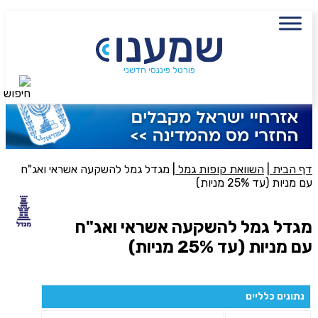
עם מתכנן פיננסי, השאירו פרטים:
שם מלא
פורטל פיננסי חדשני
חיפוש
נייד
פעולה נדרשת
היכן מנוהל החיסכון?
דף הבית
|
השוואת קופות גמל
|
מגדל גמל להשקעה אשראי ואג"ח
עם מניות (עד 25% מניות)
סכום חיסכון בקרן
מגדל גמל להשקעה אשראי ואג"ח
עם מניות (עד 25% מניות)
אני מאשר את תנאיי השימוש והפרטיות של האתר
מאשר כי פרטיי ישמשו לקבלת פניות והצעות שיווקיות למוצרים
נתונים כלליים
פנסיוניים\ביטוח באמצעות טלפון, מייל או SMS מאיתנו או צד שלישי