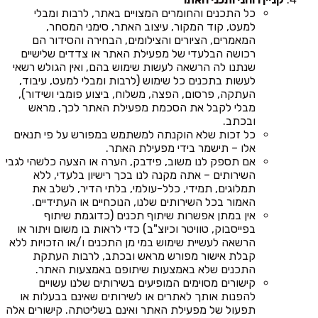
כל התכנים והחומרים המצויים באתר, לרבות ומבלי
למעט, קוד המקור, עיצוב האתר, סימני המסחר,
המאמרים, הציורים והצילומים, הבחירה והסידור הם
רכושה הבלעדי של מפעילת האתר או צדדים שלישיים
שנתנו לה הרשאה לעשות שימוש בהם, ואין הגולש רשאי
לעשות בתכנים כל שימוש (לרבות ומבלי למעט, עיבוד,
העתקה, פרסום, הפצה, משלוח, ביצוע פומבי ושידור),
מבלי לקבל את הסכמת מפעילת האתר לכך, מראש
ובכתב.
כל זכות שלא הוקנתה למשתמש במפורש על פי תנאים
אלו – תישמר בידי מפעילת האתר.
אם תספק לנו משוב, פידבק, הערה או הצעה כלשהי לגבי
השירותים – אתה מקנה לנו בכך רישיון בלעדי, ללא
תמלוגים, תמידי, כלל-עולמי, בלתי הדיר, לשלב את
האמור בכל השירותים שלנו, הנוכחיים או העתידיים.
אין במתן אפשרות שיתוף תכנים (כדוגמת שיתוף
בפייסבוק, טוויטר וכיוצ"ב) כדי לראות בו משום ויתור או
הרשאה לעשיית שימוש במי מן התכנים ו/או הזכויות ללא
קבלת אישור מפורש מראש ובכתב, לרבות העתקת
התכנים שלא באמצעות שיתופם באמצעות האתר.
קישורים מסוימים המופיעים בשירותים שלנו עשויים
להפנות אותך לאתרים או לשירותים שאינם בבעלות או
תפעול של מפעילת האתר ואינם בשליטתה. קישורים אלה