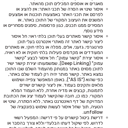
מאגרים או אוספים המכילים תוכן מהאתר.
איסור שינוי או הסרה של תכני האתר: אין להציג או
לפרסם את תכני האתר באמצעות תוכנות או אמצעים
המשנים את העיצוב המקורי של התוכן באתר, או
המסירים ממנו תכנים, כגון פרסומות, סימנים מסחריים או
מידע נוסף.
איסור קישור מאתרים בעלי תוכן בלתי ראוי: חל איסור
ליצור קישור לאתר זה מאתרי אינטרנט בעלי תוכן
פורנוגרפי, גזעני, אלים, מפלה או בלתי חוקי, או מאתרים
המעודדים או מקדמים פעילות בלתי חוקית או לא ראויה.
איסור יצירת "קישור עמוק": חל איסור לבצע "קישור
עמוק" (Deep Linking), שמשמעותו יצירת קישור ישיר
לתוכן מסוים באתר במנותק מהעמוד השלם שבו התוכן
נמצא באתר. קישור מותר יהיה רק לעמוד שלם באתר,
כפי שהוא ("AS IS"), באופן המאפשר צפייה ושימוש
מלאים ותקינים בעמוד. אין ליצור קישורים ישירים
לתמונות, קבצים או מדיה אחרת, ללא העמוד המלא
המקורי. כמו כן, חובה שהקישור לעמוד יציג את הכתובת
המדויקת של דף האינטרנט באתר, ללא הסתרה, שינוי או
הטעיה, תוך שחל איסור לעשות שימוש בפונקציה של
unfollow.
דרישת ביטול קישורים על פי דרישה: המפעיל רשאי
לדרוש, לפי שיקול דעתו הבלעדי וללא צורך בהסבר או