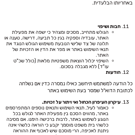
באחריותו הבלעדית.
חבות ושיפוי
הגולש מתחייב, מסכים ומצהיר כי ישפה את מפעילת
האתר, עובדיה וספקיה בגין כל תביעה, דרישה, טענה או
תלונה של צד שלישי הנובעת משימוש הגולש הנוגד את
תנאי השימוש באתר או מפר את הדין או הזכויות של
האתר.
השיפוי יכלול הוצאות משפטיות מלאות (כולל שכ"ט
עו"ד) ללא מגבלה בסכום.
הודעות
כל הודעה למשתמש תיחשב כאילו נמסרה כדין אם נשלחה
לכתובת הדוא"ל שמסר בעת השימוש באתר
עיקרון העיפרון הכחול ואי ויתור על זכויות.
כאמור לעיל, תנאי השימוש ותנאים נוספים המתפרסמים
באתר, מהווים הסכם בין מפעילת האתר לגולש בכל
הנוגע לשימוש באתר, לרבות ברכישה הימנו. אם מסיבה
כלשהי בית משפט מוסמך יקבע כי הוראה כלשהי אינה
ניתנת לאכיפה, הרי מוסכם שיש לאכוף את ההוראה