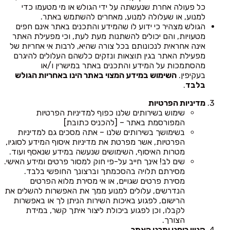
כל פעולה אחרת שנעשתה על ידי הגולש או מי מטעמו כדי
למנוע, או שעלולה למנוע, מאחרים להשתמש באתר.
הגולש מצהיר כי ידוע לו שהמידע והתכנים באתר אינם חפים
מטעויות, והם יכולים להשתנות מעת לעת, וכי מפעילת האתר
אינה אחראית לנכונותם בכל צורה שהיא, לרבות אי אחריות של
מפעילת האתר בגין תוצאות ונזקים כלשהם העלולים להיגרם
מהסתמכות על המידע והתכנים באתר במישרין ו/או
בעקיפין.
השימוש במידע המצוי באתר הינו באחריות הגולש
בלבד
.
מדיניות הפרטיות
שימוש בשירותים שלנו כפוף למדיניות הפרטיות
המפורסמת באתר – [להכניס כתובת]
בשימושך בשירותים שלנו – אתה מסכים גם למדיניות
הפרטיות, אשר מפרטת את מדיניות איסוף המידע לסוגיו,
מטרות האיסוף, השימושים שנעשה במידע שנאסף ועוד.
שים לב! אינך חייב על-פי חוק למסור פרטים ומידע האישי.
מסירתם תלויה בהסכמתך וברצונך החופשי בלבד.
מסירת פרטים שגויים, או אי מסירת מלוא הפרטים
הנדרשים, עלולים למנוע ממך את האפשרות להשלים את
הרישום, לפגוע באיכות השירות הניתן לך או באפשרות
לקבלו, וכן לפגוע ביכולת ליצור איתך קשר, במידת
הצורך.
קניין רוחני ותכני האתר