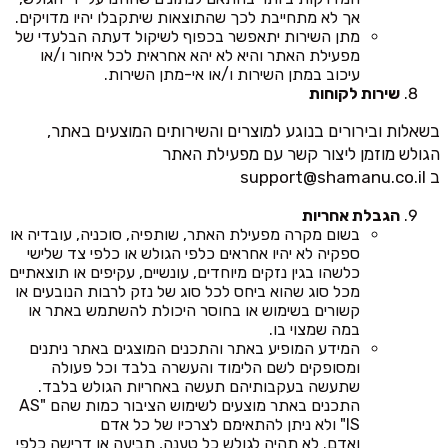
אך לא מתחייבת לכך שהתוצאות שיתקבלו יהיו מדויקים.
מתן השירות יתאפשר בכפוף לשיקול דעתה הבלעדי של
מפעילת האתר והיא לא יהא אחראית לכל איחור ו/או
עיכוב במתן השירות ו/או אי-מתן השירות.
שירות לקוחות
בשאלות ובירורים בנוגע למוצרים והשירותים המוצעים באתר,
הגולש מוזמן ליצור קשר עם מפעילת האתר
ב
support@shamanu.co.il
הגבלת אחריות
בשום מקרה מפעילת האתר, שותפיה, סוכניה, עובדיה או
ספקיה לא יהיו אחראים כלפי הגולש או כלפי צד שלישי
כלשהו בגין נזקים מיוחדים, עונשיים, עקיפים או תוצאתיים
מכל סוג שהוא ביחס לכל סוג של נזק לרבות הנובעים או
קשורים בשימוש או בחוסר היכולת להשתמש באתר או
במה שמצוי בו.
המידע המופיע באתר והתכנים המוצגים באתר ניתנים
ומסופקים לשם הלימוד והעשרה בלבד וכל פעולה
שתעשה בעקבותיהם תעשה באחריות הגולש בלבד.
התכנים באתר מוצעים לשימוש הציבור כמות שהם "AS
IS" ולא ניתן להתאימם לצרכיו של כל אדם
ואדם. לא תהיה לגולש כל טענה, תביעה או דרישה כלפי