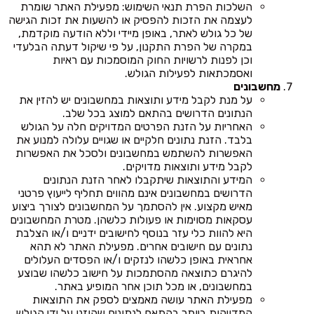
השלכות הפרת תנאי השימוש: מפעילת האתר שומרת
לעצמה את הזכות להפסיק או להשעות את זכות הגישה
של כל גולש לאתר, באופן מיידי וללא הודעה מוקדמת,
במקרה של הפרת התקנון, על פי שיקול דעתה הבלעדי
וכן לפנות לרשויות החוק המוסמכות עם ראיות
ואסמכתאות לפעילות הגולש.
מחשבונים
על מנת לקבל מידע ותוצאות במחשבונים יש להזין את
הנתונים הדרושים בהתאם למוצג בכל שלב.
האחריות על הזנת הפרטים המדויקים חלה על הגולש
בלבד. הזנת נתונים חלקיים או שגויים עלולה למנוע את
האפשרות להשתמש במחשבונים ולסכל את האפשרות
לקבל מידע ותוצאות מדויקים.
המידע והתוצאות שיתקבלו לאחר הזנת הנתונים
הדרושים במחשבונים אינם מהווים תחליף לייעוץ פרטני
מאיש מקצוע. אין להסתמך על המחשבונים לצורך ביצוע
עסקאות מסוימות או פעולות כלשהן. מטרת המחשבונים
היא להוות כלי עזר בנוסף לחישובים ידניים ו/או הצלבת
נתונים עם חישובים אחרים. מפעילת האתר לא תהא
אחראית באופן כלשהו לנזקים ו/או הפסדים העלולים
להיגרם כתוצאה מהסתמכות על חישוב כלשהו שבוצע
במחשבונים, או מכל תוכן אחר המופיע באתר.
מפעילת האתר עושה מאמצים לספק את התוצאות
המדויקות ביותר בהתאם לנתונים שהוזנו על ידי הגולש,