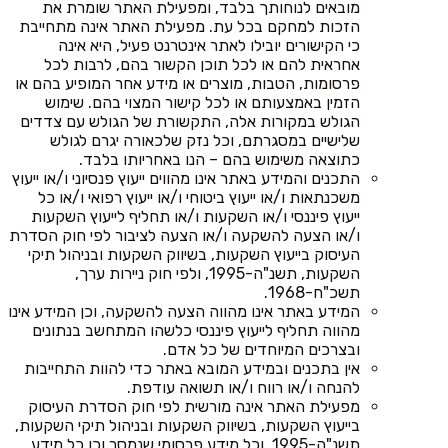
מובאים לנוחותך בלבד, ומפעילת האתר שומרת את
הזכות למחקם בכל עת. מפעילת האתר אינה מתחייבת
כי הקישורים יובילו לאתר אינטרנט פעיל, היא אינה
אחראית להם או לכל תוכן הקשור בהם, לרבות לכל
פרסומות, הטבות, מוצרים או מידע אחר המופיע בהם או
הזמין באמצעותם או לכל קישור המצוי בהם. שימוש
הגולש במקורות אלה, התקשורת של הגולש עם צדדים
שלישיים במסגרתם, וכל נזק שלכאורה יגרם לגולש
כתוצאה משימוש בהם – הנו באחריותו בלבד.
התכנים והמידע באתר אינו מהווים ייעוץ פנסיוני ו/או ייעוץ
משכנתאות ו/או ייעוץ ביטוחי ו/או ייעוץ רפואי ו/או כל
ייעוץ פיננסי ו/או השקעות ו/או תחליף לייעוץ השקעות
ו/או הצעה להשקעה ו/או הצעה לציבור לפי חוק הסדרת
העיסוק בייעוץ השקעות, בשיווק השקעות ובניהול תיקי
השקעות, תשנ"ה-1995, ולפי חוק ניירות ערך,
תשכ"ח-1968.
המידע באתר אינו מהווה הצעה להשקעה, וכן המידע אינו
מהווה תחליף לייעוץ פיננסי כלשהו המתחשב בנתונים
ובצרכים המיוחדים של כל אדם.
אין בתכנים ובמידע המובא באתר כדי להוות התחייבות
להנחה ו/או רווח ו/או תשואה עודפת.
מפעילת האתר אינה מורשית לפי חוק הסדרת העיסוק
בייעוץ השקעות, בשיווק השקעות ובניהול תיקי השקעות,
תשנ"ה-1995, וכל מידע פרסומי שנמסר וכן כל מידע