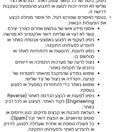
נימוק, ביטול של כל קישור עמוק לאתר. לגולש או לצד
שלישי לא תהיה זכות לטעון או לתבוע מהמפעיל בעקבות
דרישה זו.
בנוסף לאיסורים שפורטו לעיל, חל איסור מוחלט לבצע
את הפעולות הבאות:
איסוף מידע אישי של גולשים אחרים לצורך יצירת
קשר לא רצוי או שליחת דואר אלקטרוני לא מורשה;
ניסיון לעקוף או לפגוע באמצעי אבטחה באתר או
להפריע לפעילותו התקינה;
ניסיון להונות, להטעות או להתחזות לאתר או
לגולשים בו;
ניצול לרעה של מערכות התמיכה או דיווחים
כוזבים על תקלות באתר;
שימוש במידע שהתקבל מהאתר למטרות של
פגיעה, הטרדה או ניצול של צד שלישי;
שימוש באתר כדי להתחרות במפעיל או לפגוע
בעסקיו;
ניסיון לפענח או לבצע הנדסה לאחור (Reverse
Engineering) לקוד האתר, לעיצוב או לכל רכיב
באתר;
העלאת תוכנות או קבצים מזיקים, כגון וירוסים או
סוסים טרויאניים, או הפצת דואר זבל (Spam);
כל פעולה נוספת או אחרת שעלולה לפגוע, להזיק
או להפריע לאתר ולפעילותו התקינה.