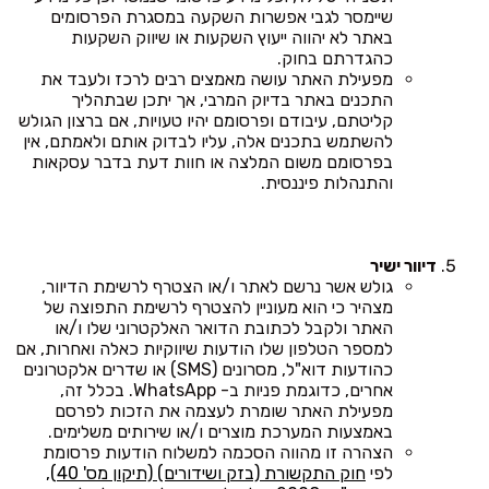
שיימסר לגבי אפשרות השקעה במסגרת הפרסומים
באתר לא יהווה ייעוץ השקעות או שיווק השקעות
כהגדרתם בחוק.
מפעילת האתר עושה מאמצים רבים לרכז ולעבד את
התכנים באתר בדיוק המרבי, אך יתכן שבתהליך
קליטתם, עיבודם ופרסומם יהיו טעויות, אם ברצון הגולש
להשתמש בתכנים אלה, עליו לבדוק אותם ולאמתם, אין
בפרסומם משום המלצה או חוות דעת בדבר עסקאות
והתנהלות פיננסית.
דיוור ישיר
גולש אשר נרשם לאתר ו/או הצטרף לרשימת הדיוור,
מצהיר כי הוא מעוניין להצטרף לרשימת התפוצה של
האתר ולקבל לכתובת הדואר האלקטרוני שלו ו/או
למספר הטלפון שלו הודעות שיווקיות כאלה ואחרות, אם
כהודעות דוא"ל, מסרונים (SMS) או שדרים אלקטרונים
אחרים, כדוגמת פניות ב- WhatsApp. בכלל זה,
מפעילת האתר שומרת לעצמה את הזכות לפרסם
באמצעות המערכת מוצרים ו/או שירותים משלימים.
הצהרה זו מהווה הסכמה למשלוח הודעות פרסומת
לפי
חוק התקשורת (בזק ושידורים) (תיקון מס' 40),