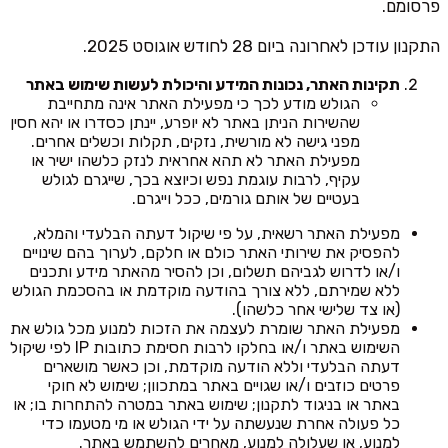
פרסומם.
התקנון עודכן לאחרונה ביום 28 לחודש אוגוסט 2025.
תקינות האתר, נכונות המידע והיכולת לעשות שימוש באתר
הגולש מודע לכך כי מפעילת האתר אינה מתחייבת
שהשירות הניתן באתר לא יופרע, יינתן כסדרו או יהא חסין
מפני גישה לא מורשית, נזקים, תקלות וכשלים אחרים.
מפעילת האתר לא תהא אחראית לנזק כלשהו ישיר או
עקיף, לרבות עוגמת נפש וכיוצא בכך, שייגרם לגולש
בעטיים של אותם גורמים, ככל וייגרם.
מפעילת האתר רשאית, על פי שיקול דעתה הבלעדי והמלא,
להפסיק את שירותי האתר כולם או חלקם, לערוך בהם שינויים
ו/או לדרוש לגביהם תשלום, וכן להסיר מהאתר מידע ותכנים
ללא שמירתם, ללא צורך בהודעה מוקדמת או בהסכמת הגולש
(או צד שלישי אחר כלשהו).
מפעילת האתר שומרת לעצמה את הזכות למנוע מכל גולש את
השימוש באתר ו/או בחלקו לרבות חסימת כתובות IP לפי שיקול
דעתה הבלעדי וללא הודעה מוקדמת, וכן כאשר מושארים
פרטים כוזבים ו/או שגויים באתר במתכוון; שימוש לא חוקי
באתר או בניגוד לתקנון; שימוש באתר במטרה להתחרות בו; או
כל פעולה אחרת שנעשתה על ידי הגולש או מי מטעמו כדי
למנוע, או שעלולה למנוע, מאחרים להשתמש באתר.