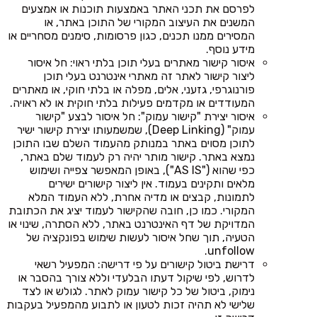
לפרסם את תכני האתר באמצעות תוכנות או אמצעים
המשנים את העיצוב המקורי של התוכן באתר, או
המסירים ממנו תכנים, כגון פרסומות, סימנים מסחריים או
מידע נוסף.
איסור קישור מאתרים בעלי תוכן בלתי ראוי: חל איסור
ליצור קישור לאתר זה מאתרי אינטרנט בעלי תוכן
פורנוגרפי, גזעני, אלים, מפלה או בלתי חוקי, או מאתרים
המעודדים או מקדמים פעילות בלתי חוקית או לא ראויה.
איסור יצירת "קישור עמוק": חל איסור לבצע "קישור
עמוק" (Deep Linking), שמשמעותו יצירת קישור ישיר
לתוכן מסוים באתר במנותק מהעמוד השלם שבו התוכן
נמצא באתר. קישור מותר יהיה רק לעמוד שלם באתר,
כפי שהוא ("AS IS"), באופן המאפשר צפייה ושימוש
מלאים ותקינים בעמוד. אין ליצור קישורים ישירים
לתמונות, קבצים או מדיה אחרת, ללא העמוד המלא
המקורי. כמו כן, חובה שהקישור לעמוד יציג את הכתובת
המדויקת של דף האינטרנט באתר, ללא הסתרה, שינוי או
הטעיה, תוך שחל איסור לעשות שימוש בפונקציה של
unfollow.
דרישת ביטול קישורים על פי דרישה: המפעיל רשאי
לדרוש, לפי שיקול דעתו הבלעדי וללא צורך בהסבר או
נימוק, ביטול של כל קישור עמוק לאתר. לגולש או לצד
שלישי לא תהיה זכות לטעון או לתבוע מהמפעיל בעקבות