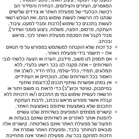
המאמרים, הציורים והצילומים, הבחירה והסידור הם
רכושה הבלעדי של מפעילת האתר או צדדים שלישיים
שנתנו לה הרשאה לעשות שימוש בהם, ואין הגולש רשאי
לעשות בתכנים כל שימוש (לרבות ומבלי למעט, עיבוד,
העתקה, פרסום, הפצה, משלוח, ביצוע פומבי ושידור),
מבלי לקבל את הסכמת מפעילת האתר לכך, מראש
ובכתב.
כל זכות שלא הוקנתה למשתמש במפורש על פי תנאים
אלו – תישמר בידי מפעילת האתר.
אם תספק לנו משוב, פידבק, הערה או הצעה כלשהי לגבי
השירותים – אתה מקנה לנו בכך רישיון בלעדי, ללא
תמלוגים, תמידי, כלל-עולמי, בלתי הדיר, לשלב את
האמור בכל השירותים שלנו, הנוכחיים או העתידיים.
אין במתן אפשרות שיתוף תכנים (כדוגמת שיתוף
בפייסבוק, טוויטר וכיוצ"ב) כדי לראות בו משום ויתור או
הרשאה לעשיית שימוש במי מן התכנים ו/או הזכויות ללא
קבלת אישור מפורש מראש ובכתב, לרבות העתקת
התכנים שלא באמצעות שיתופם באמצעות האתר.
קישורים מסוימים המופיעים בשירותים שלנו עשויים
להפנות אותך לאתרים או לשירותים שאינם בבעלות או
תפעול של מפעילת האתר ואינם בשליטתה. קישורים אלה
מובאים לנוחותך בלבד, ומפעילת האתר שומרת את
הזכות למחקם בכל עת. מפעילת האתר אינה מתחייבת