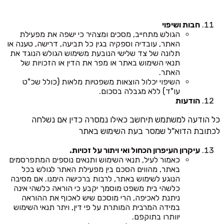
חבות ושיפוי
הגולש מתחייב, מסכים ומצהיר כי ישפה את מפעילת
האתר, עובדיה וספקיה בגין כל תביעה, דרישה, טענה או
תלונה של צד שלישי הנובעת משימוש הגולש הנוגד את
תנאי השימוש באתר או מפר את הדין או הזכויות של
האתר.
השיפוי יכלול הוצאות משפטיות מלאות (כולל שכ"ט
עו"ד) ללא מגבלה בסכום.
הודעות
כל הודעה למשתמש תיחשב כאילו נמסרה כדין אם נשלחה
לכתובת הדוא"ל שמסר בעת השימוש באתר
עיקרון העיפרון הכחול ואי ויתור על זכויות.
כאמור לעיל, תנאי השימוש ותנאים נוספים המתפרסמים
באתר, מהווים הסכם בין מפעילת האתר לגולש בכל
הנוגע לשימוש באתר, לרבות ברכישה הימנו. אם מסיבה
כלשהי בית משפט מוסמך יקבע כי הוראה כלשהי אינה
ניתנת לאכיפה, הרי מוסכם שיש לאכוף את ההוראה
במידה המרבית המותרת על פי דין, ויתר תנאי השימוש
יוותרו בתוקפם.