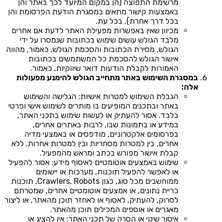
מרשימת התפוצה (הן במקום המיועד לכך באתר והן
באמצעות קישור מתאים במסגרת הודעת הפרסומת והן
בכל דרך אחרת), בכל עת.
מכיוון שאין באפשרות מפעילת האתר לדעת אם אחרים
מלבד הגולש עושים שימוש בכתובות שנמסרו על ידי
הגולש, מסירת הכתובות והסכמת הגולש, כאמור, מהווה
אישור הגולש להסכמת כל המשתמשים בכתובות
האמורות לקבלת הודעות דואר שיווקיות, כאמור.
במסגרת השימוש באתר מתחייב הגולש להימנע מפעולות
אלה:
הגבלת השימוש למטרות אישיות: הגלישה והשימוש
באתר ובתכנים המופיעים בו מותרים לשימוש אישי ופרטי
בלבד. אסור להעתיק או לעשות שימוש בתכני האתר,
במידע או בתמונות שבו, לרבות באתרים אחרים,
בפרסומים אלקטרוניים, מודפסים או באמצעי מדיה
אחרים, בין למטרות מסחריות ובין למטרות אחרות, ללא
קבלת אישור מפורש בכתב ומראש מהמפעיל.
שימוש באמצעים אוטומטיים לאיסוף מידע: אסור להפעיל
או לאפשר להפעיל תוכנות, מערכות או יישומים
ממוחשבים מכל סוג, כגון Crawlers, Robots, תוכנות
כריית נתונים, או אמצעים אוטומטיים אחרים, שמטרתם
לסרוק, להעתיק, לאסוף או לאחזר תוכן מהאתר, או ליצור
מאגרים או אוספים המכילים תוכן מהאתר.
איסור שינוי או הסרה של תכני האתר: אין להציג או