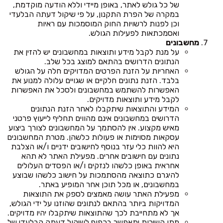
של כל גולש לאתר, באופן מיידי וללא הודעה מוקדמת,
במקרה של הפרת התקנון, על פי שיקול דעתה הבלעדי
וכן לפנות לרשויות החוק המוסמכות עם ראיות
ואסמכתאות לפעילות הגולש.
מחשבונים
על מנת לקבל מידע ותוצאות במחשבונים יש להזין את
הנתונים הדרושים בהתאם למוצג בכל שלב.
האחריות על הזנת הפרטים המדויקים חלה על הגולש
בלבד. הזנת נתונים חלקיים או שגויים עלולה למנוע את
האפשרות להשתמש במחשבונים ולסכל את האפשרות
לקבל מידע ותוצאות מדויקים.
המידע והתוצאות שיתקבלו לאחר הזנת הנתונים
הדרושים במחשבונים אינם מהווים תחליף לייעוץ פרטני
מאיש מקצוע. אין להסתמך על המחשבונים לצורך ביצוע
עסקאות מסוימות או פעולות כלשהן. מטרת המחשבונים
היא להוות כלי עזר בנוסף לחישובים ידניים ו/או הצלבת
נתונים עם חישובים אחרים. מפעילת האתר לא תהא
אחראית באופן כלשהו לנזקים ו/או הפסדים העלולים
להיגרם כתוצאה מהסתמכות על חישוב כלשהו שבוצע
במחשבונים, או מכל תוכן אחר המופיע באתר.
מפעילת האתר עושה מאמצים לספק את התוצאות
המדויקות ביותר בהתאם לנתונים שהוזנו על ידי הגולש,
אך לא מתחייבת לכך שהתוצאות שיתקבלו יהיו מדויקים.
מתן השירות יתאפשר בכפוף לשיקול דעתה הבלעדי של