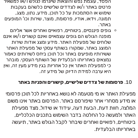
הפסד, עוגמת נפש והוצאות שייגרמו לגולש ו/או למשאיר
פרטים באתר ו/או לצדדים שלישיים כלשהם בעקבות
שימוש או הסתמכות על כל תוכן, מידע, נתון, מצג,
תמונה, וידאו, אודיו, פרסומת, מוצר, שירות וכו' המופעים
באתר.
גופים פיננסיים, ביטוחיים, רפואיים ואחרים אשר אליהם
מופנה הגולש הם גופים עצמאיים ואינם קשורים ו/או אינם
שלוחים של מפעילת האתר. מידע ומצג אודות שירות
המוצג באתר, שמקורו בשותף עסקי של מפעילת האתר
ששירותיו מופיעים באתר וכל תוכן ביחס לשירותים כאמור
נמצאים באחריותו הבלעדית של השותף העסקי. מובהר
כי למפעילת האתר אין כל אחריות בגין מידע מעין זה, ואין
היא ערבה למידת הדיוק של מידע זה.
פרסומות של צדדים שלישיים, קישורים והפניות באתר
מפעילת האתר או מי מטעמה לא נושא באחריות לכל תוכן פרסומי
או מידע מסחרי אחר שיפורסם באתר. הפרסום באתר אינו משום
המלצה, חוות דעת, הבעת דעה, עידוד או שידול, מצד מפעילת
האתר ולמעשה כל החלטה בדבר השימוש בתכנים הכלכליים,
ביטוחיים, רפואיים ואחרים שיבחר לקבל הגולש באתר, תיעשה
באחריותו הבלעדית.