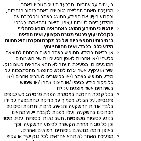
בו, יהיה על אחריותו הבלעדית של הגולש באתר.
מפעילת האתר ממליצה לגולשים באתר לנהוג בזהירות,
ולקרוא בעיון את המידע המוצג באתר ובכלל זה את
המידע ביחס לשירות עצמו, תיאורו והתאמתו לצרכיו.
יודגש כי המידע המוצג באתר אינו מובא כתחליף
לקבלת יעוץ פרטני מגורם מקצועי, ואינו מתאים
לנסיבותיו הספציפיות של כל מקרה ומקרה והוא מהווה
מידע כללי בלבד, ואינו מהווה ייעוץ
.
אין לראות במידע המופיע באתר משום הבטחה לתוצאה
כלשהי ו/או אחריות לאופן הפעילויות של השירותים
המוצעים בו. מפעילת האתר לא תהא אחראית לשום נזק,
ישיר או עקיף, אשר ייגרם לגולש כתוצאה מהסתמכות על
מידע המופיע באתר ו/או בקישורים לאתרים אחרים ו/או
כל מקור מידע פנימי ו/או חיצוני אחר ו/או שימוש
בשירותים אשר מוצגים על ידו.
בכל קבלת החלטה במסגרת הפנית פרטי הגולש לגופים
פיננסיים, על הגולש לסמוך על בדיקה שהתבצעה על ידו
בלבד אודות ההשקעה ותנאיה, לרבות יתרונות וסיכונים
הכרוכים בהשקעה, ועליו לפנות לקבלת ייעוץ מתאים
בנוגע לסוגיות משפטיות, חשבונאיות, כספיות, ענייני מיסוי
וכן כל סוגיה אחרת הקשורה לביצוע ההשקעה. וכך
באופן דומה בנושאים ביטוחיים, רפואיים ואחרים.
מפעילת האתר לא תהא אחראית לכל נזק ישיר או עקיף,