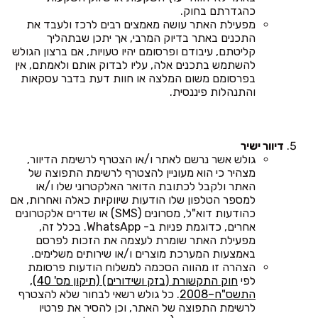
כהגדרתם בחוק.
מפעילת האתר עושה מאמצים רבים לרכז ולעבד את
התכנים באתר בדיוק המרבי, אך יתכן שבתהליך
קליטתם, עיבודם ופרסומם יהיו טעויות, אם ברצון הגולש
להשתמש בתכנים אלה, עליו לבדוק אותם ולאמתם, אין
בפרסומם משום המלצה או חוות דעת בדבר עסקאות
והתנהלות פיננסית.
דיוור ישיר
גולש אשר נרשם לאתר ו/או הצטרף לרשימת הדיוור,
מצהיר כי הוא מעוניין להצטרף לרשימת התפוצה של
האתר ולקבל לכתובת הדואר האלקטרוני שלו ו/או
למספר הטלפון שלו הודעות שיווקיות כאלה ואחרות, אם
כהודעות דוא"ל, מסרונים (SMS) או שדרים אלקטרונים
אחרים, כדוגמת פניות ב- WhatsApp. בכלל זה,
מפעילת האתר שומרת לעצמה את הזכות לפרסם
באמצעות המערכת מוצרים ו/או שירותים משלימים.
הצהרה זו מהווה הסכמה למשלוח הודעות פרסומת
לפי
חוק התקשורת (בזק ושידורים) (תיקון מס' 40),
התשס"ח–2008
. כל גולש רשאי לבחור שלא להצטרף
לרשימת התפוצה של האתר, וכן להסיר את פרטיו