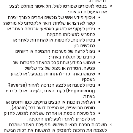
דרישה זו.
בנוסף לאיסורים שפורטו לעיל, חל איסור מוחלט לבצע
את הפעולות הבאות:
איסוף מידע אישי של גולשים אחרים לצורך יצירת
קשר לא רצוי או שליחת דואר אלקטרוני לא מורשה;
ניסיון לעקוף או לפגוע באמצעי אבטחה באתר או
להפריע לפעילותו התקינה;
ניסיון להונות, להטעות או להתחזות לאתר או
לגולשים בו;
ניצול לרעה של מערכות התמיכה או דיווחים
כוזבים על תקלות באתר;
שימוש במידע שהתקבל מהאתר למטרות של
פגיעה, הטרדה או ניצול של צד שלישי;
שימוש באתר כדי להתחרות במפעיל או לפגוע
בעסקיו;
ניסיון לפענח או לבצע הנדסה לאחור (Reverse
Engineering) לקוד האתר, לעיצוב או לכל רכיב
באתר;
העלאת תוכנות או קבצים מזיקים, כגון וירוסים או
סוסים טרויאניים, או הפצת דואר זבל (Spam);
כל פעולה נוספת או אחרת שעלולה לפגוע, להזיק
או להפריע לאתר ולפעילותו התקינה.
השלכות הפרת תנאי השימוש: מפעילת האתר שומרת
לעצמה את הזכות להפסיק או להשעות את זכות הגישה