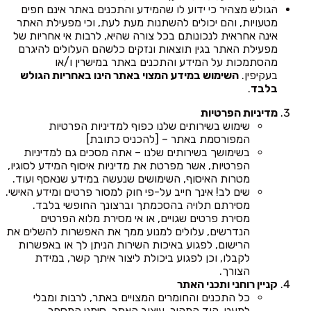
הגולש מצהיר כי ידוע לו שהמידע והתכנים באתר אינם חפים
מטעויות, והם יכולים להשתנות מעת לעת, וכי מפעילת האתר
אינה אחראית לנכונותם בכל צורה שהיא, לרבות אי אחריות של
מפעילת האתר בגין תוצאות ונזקים כלשהם העלולים להיגרם
מהסתמכות על המידע והתכנים באתר במישרין ו/או
בעקיפין.
השימוש במידע המצוי באתר הינו באחריות הגולש
בלבד
.
מדיניות הפרטיות
שימוש בשירותים שלנו כפוף למדיניות הפרטיות
המפורסמת באתר – [להכניס כתובת]
בשימושך בשירותים שלנו – אתה מסכים גם למדיניות
הפרטיות, אשר מפרטת את מדיניות איסוף המידע לסוגיו,
מטרות האיסוף, השימושים שנעשה במידע שנאסף ועוד.
שים לב! אינך חייב על-פי חוק למסור פרטים ומידע האישי.
מסירתם תלויה בהסכמתך וברצונך החופשי בלבד.
מסירת פרטים שגויים, או אי מסירת מלוא הפרטים
הנדרשים, עלולים למנוע ממך את האפשרות להשלים את
הרישום, לפגוע באיכות השירות הניתן לך או באפשרות
לקבלו, וכן לפגוע ביכולת ליצור איתך קשר, במידת
הצורך.
קניין רוחני ותכני האתר
כל התכנים והחומרים המצויים באתר, לרבות ומבלי
למעט, קוד המקור, עיצוב האתר, סימני המסחר,