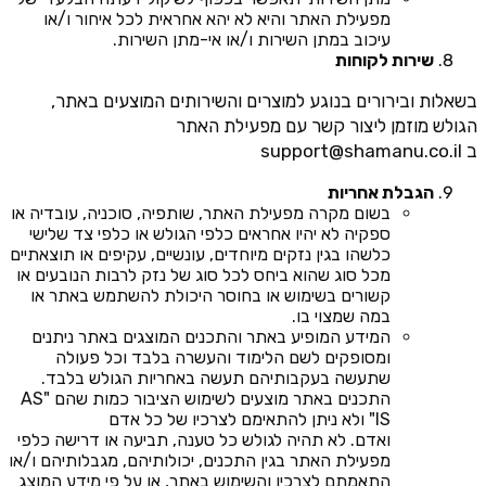
מפעילת האתר והיא לא יהא אחראית לכל איחור ו/או
עיכוב במתן השירות ו/או אי-מתן השירות.
שירות לקוחות
בשאלות ובירורים בנוגע למוצרים והשירותים המוצעים באתר,
הגולש מוזמן ליצור קשר עם מפעילת האתר
ב
support@shamanu.co.il
הגבלת אחריות
בשום מקרה מפעילת האתר, שותפיה, סוכניה, עובדיה או
ספקיה לא יהיו אחראים כלפי הגולש או כלפי צד שלישי
כלשהו בגין נזקים מיוחדים, עונשיים, עקיפים או תוצאתיים
מכל סוג שהוא ביחס לכל סוג של נזק לרבות הנובעים או
קשורים בשימוש או בחוסר היכולת להשתמש באתר או
במה שמצוי בו.
המידע המופיע באתר והתכנים המוצגים באתר ניתנים
ומסופקים לשם הלימוד והעשרה בלבד וכל פעולה
שתעשה בעקבותיהם תעשה באחריות הגולש בלבד.
התכנים באתר מוצעים לשימוש הציבור כמות שהם "AS
IS" ולא ניתן להתאימם לצרכיו של כל אדם
ואדם. לא תהיה לגולש כל טענה, תביעה או דרישה כלפי
מפעילת האתר בגין התכנים, יכולותיהם, מגבלותיהם ו/או
התאמתם לצרכיו והשימוש באתר, או על פי מידע המוצג