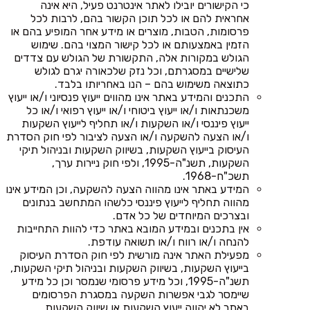
כי הקישורים יובילו לאתר אינטרנט פעיל, היא אינה
אחראית להם או לכל תוכן הקשור בהם, לרבות לכל
פרסומות, הטבות, מוצרים או מידע אחר המופיע בהם או
הזמין באמצעותם או לכל קישור המצוי בהם. שימוש
הגולש במקורות אלה, התקשורת של הגולש עם צדדים
שלישיים במסגרתם, וכל נזק שלכאורה יגרם לגולש
כתוצאה משימוש בהם – הנו באחריותו בלבד.
התכנים והמידע באתר אינו מהווים ייעוץ פנסיוני ו/או ייעוץ
משכנתאות ו/או ייעוץ ביטוחי ו/או ייעוץ רפואי ו/או כל
ייעוץ פיננסי ו/או השקעות ו/או תחליף לייעוץ השקעות
ו/או הצעה להשקעה ו/או הצעה לציבור לפי חוק הסדרת
העיסוק בייעוץ השקעות, בשיווק השקעות ובניהול תיקי
השקעות, תשנ"ה-1995, ולפי חוק ניירות ערך,
תשכ"ח-1968.
המידע באתר אינו מהווה הצעה להשקעה, וכן המידע אינו
מהווה תחליף לייעוץ פיננסי כלשהו המתחשב בנתונים
ובצרכים המיוחדים של כל אדם.
אין בתכנים ובמידע המובא באתר כדי להוות התחייבות
להנחה ו/או רווח ו/או תשואה עודפת.
מפעילת האתר אינה מורשית לפי חוק הסדרת העיסוק
בייעוץ השקעות, בשיווק השקעות ובניהול תיקי השקעות,
תשנ"ה-1995, וכל מידע פרסומי שנמסר וכן כל מידע
שיימסר לגבי אפשרות השקעה במסגרת הפרסומים
באתר לא יהווה ייעוץ השקעות או שיווק השקעות