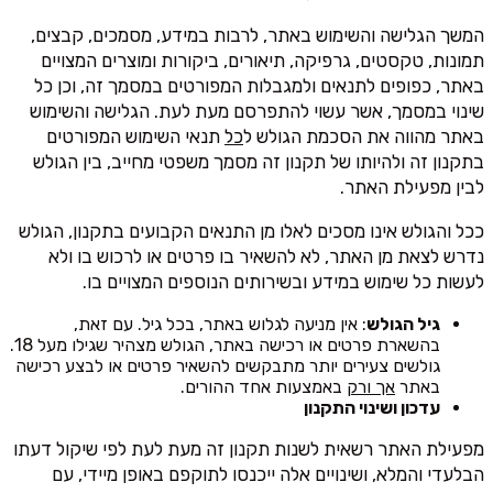
המשך הגלישה והשימוש באתר, לרבות במידע, מסמכים, קבצים,
תמונות, טקסטים, גרפיקה, תיאורים, ביקורות ומוצרים המצויים
באתר, כפופים לתנאים ולמגבלות המפורטים במסמך זה, וכן כל
שינוי במסמך, אשר עשוי להתפרסם מעת לעת. הגלישה והשימוש
באתר מהווה את הסכמת הגולש ל
כל
תנאי השימוש המפורטים
בתקנון זה ולהיותו של תקנון זה מסמך משפטי מחייב, בין הגולש
לבין מפעילת האתר.
ככל והגולש אינו מסכים לאלו מן התנאים הקבועים בתקנון, הגולש
נדרש לצאת מן האתר, לא להשאיר בו פרטים או לרכוש בו ולא
לעשות כל שימוש במידע ובשירותים הנוספים המצויים בו.
גיל הגולש
: אין מניעה לגלוש באתר, בכל גיל. עם זאת,
בהשארת פרטים או רכישה באתר, הגולש מצהיר שגילו מעל 18.
גולשים צעירים יותר מתבקשים להשאיר פרטים או לבצע רכישה
באתר
אך ורק
באמצעות אחד ההורים.
עדכון ושינוי התקנון
מפעילת האתר רשאית לשנות תקנון זה מעת לעת לפי שיקול דעתו
הבלעדי והמלא, ושינויים אלה ייכנסו לתוקפם באופן מיידי, עם