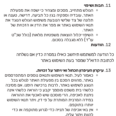
חבות ושיפוי
הגולש מתחייב, מסכים ומצהיר כי ישפה את מפעילת
האתר, עובדיה וספקיה בגין כל תביעה, דרישה, טענה או
תלונה של צד שלישי הנובעת משימוש הגולש הנוגד את
תנאי השימוש באתר או מפר את הדין או הזכויות של
האתר.
השיפוי יכלול הוצאות משפטיות מלאות (כולל שכ"ט
עו"ד) ללא מגבלה בסכום.
הודעות
כל הודעה למשתמש תיחשב כאילו נמסרה כדין אם נשלחה
לכתובת הדוא"ל שמסר בעת השימוש באתר
עיקרון העיפרון הכחול ואי ויתור על זכויות.
כאמור לעיל, תנאי השימוש ותנאים נוספים המתפרסמים
באתר, מהווים הסכם בין מפעילת האתר לגולש בכל
הנוגע לשימוש באתר, לרבות ברכישה הימנו. אם מסיבה
כלשהי בית משפט מוסמך יקבע כי הוראה כלשהי אינה
ניתנת לאכיפה, הרי מוסכם שיש לאכוף את ההוראה
במידה המרבית המותרת על פי דין, ויתר תנאי השימוש
יוותרו בתוקפם.
אין באי אכיפה של תנייה כדי לגרוע מתוקפה או כדי
להוות ויתור עליה.