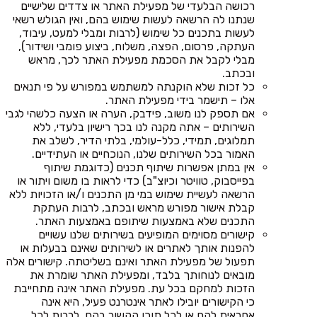
רכושה הבלעדי של מפעילת האתר או צדדים שלישיים
שנתנו לה הרשאה לעשות שימוש בהם, ואין הגולש רשאי
לעשות בתכנים כל שימוש (לרבות ומבלי למעט, עיבוד,
העתקה, פרסום, הפצה, משלוח, ביצוע פומבי ושידור),
מבלי לקבל את הסכמת מפעילת האתר לכך, מראש
ובכתב.
כל זכות שלא הוקנתה למשתמש במפורש על פי תנאים
אלו – תישמר בידי מפעילת האתר.
אם תספק לנו משוב, פידבק, הערה או הצעה כלשהי לגבי
השירותים – אתה מקנה לנו בכך רישיון בלעדי, ללא
תמלוגים, תמידי, כלל-עולמי, בלתי הדיר, לשלב את
האמור בכל השירותים שלנו, הנוכחיים או העתידיים.
אין במתן אפשרות שיתוף תכנים (כדוגמת שיתוף
בפייסבוק, טוויטר וכיוצ"ב) כדי לראות בו משום ויתור או
הרשאה לעשיית שימוש במי מן התכנים ו/או הזכויות ללא
קבלת אישור מפורש מראש ובכתב, לרבות העתקת
התכנים שלא באמצעות שיתופם באמצעות האתר.
קישורים מסוימים המופיעים בשירותים שלנו עשויים
להפנות אותך לאתרים או לשירותים שאינם בבעלות או
תפעול של מפעילת האתר ואינם בשליטתה. קישורים אלה
מובאים לנוחותך בלבד, ומפעילת האתר שומרת את
הזכות למחקם בכל עת. מפעילת האתר אינה מתחייבת
כי הקישורים יובילו לאתר אינטרנט פעיל, היא אינה
אחראית להם או לכל תוכן הקשור בהם, לרבות לכל