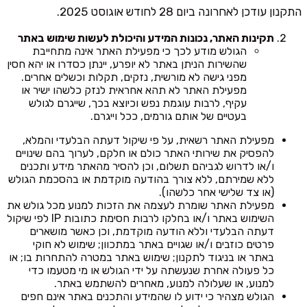
התקנון עודכן לאחרונה ביום 28 לחודש אוגוסט 2025.
תקינות האתר, נכונות המידע והיכולת לעשות שימוש באתר
הגולש מודע לכך כי מפעילת האתר אינה מתחייבת
שהשירות הניתן באתר לא יופרע, יינתן כסדרו או יהא חסין
מפני גישה לא מורשית, נזקים, תקלות וכשלים אחרים.
מפעילת האתר לא תהא אחראית לנזק כלשהו ישיר או
עקיף, לרבות עוגמת נפש וכיוצא בכך, שייגרם לגולש
בעטיים של אותם גורמים, ככל וייגרם.
מפעילת האתר רשאית, על פי שיקול דעתה הבלעדי והמלא,
להפסיק את שירותי האתר כולם או חלקם, לערוך בהם שינויים
ו/או לדרוש לגביהם תשלום, וכן להסיר מהאתר מידע ותכנים
ללא שמירתם, ללא צורך בהודעה מוקדמת או בהסכמת הגולש
(או צד שלישי אחר כלשהו).
מפעילת האתר שומרת לעצמה את הזכות למנוע מכל גולש את
השימוש באתר ו/או בחלקו לרבות חסימת כתובות IP לפי שיקול
דעתה הבלעדי וללא הודעה מוקדמת, וכן כאשר מושארים
פרטים כוזבים ו/או שגויים באתר במתכוון; שימוש לא חוקי
באתר או בניגוד לתקנון; שימוש באתר במטרה להתחרות בו; או
כל פעולה אחרת שנעשתה על ידי הגולש או מי מטעמו כדי
למנוע, או שעלולה למנוע, מאחרים להשתמש באתר.
הגולש מצהיר כי ידוע לו שהמידע והתכנים באתר אינם חפים