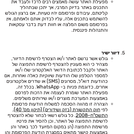
מפעילת האתר עושה מאמצים רבים לרכז ולעבד את
התכנים באתר בדיוק המרבי, אך יתכן שבתהליך
קליטתם, עיבודם ופרסומם יהיו טעויות, אם ברצון הגולש
להשתמש בתכנים אלה, עליו לבדוק אותם ולאמתם, אין
בפרסומם משום המלצה או חוות דעת בדבר עסקאות
והתנהלות פיננסית.
דיוור ישיר
גולש אשר נרשם לאתר ו/או הצטרף לרשימת הדיוור,
מצהיר כי הוא מעוניין להצטרף לרשימת התפוצה של
האתר ולקבל לכתובת הדואר האלקטרוני שלו ו/או
למספר הטלפון שלו הודעות שיווקיות כאלה ואחרות, אם
כהודעות דוא"ל, מסרונים (SMS) או שדרים אלקטרונים
אחרים, כדוגמת פניות ב- WhatsApp. בכלל זה,
מפעילת האתר שומרת לעצמה את הזכות לפרסם
באמצעות המערכת מוצרים ו/או שירותים משלימים.
הצהרה זו מהווה הסכמה למשלוח הודעות פרסומת
לפי
חוק התקשורת (בזק ושידורים) (תיקון מס' 40),
התשס"ח–2008
. כל גולש רשאי לבחור שלא להצטרף
לרשימת התפוצה של האתר, וכן להסיר את פרטיו
מרשימת התפוצה (הן במקום המיועד לכך באתר והן
באמצעות קישור מתאים במסגרת הודעת הפרסומת והן