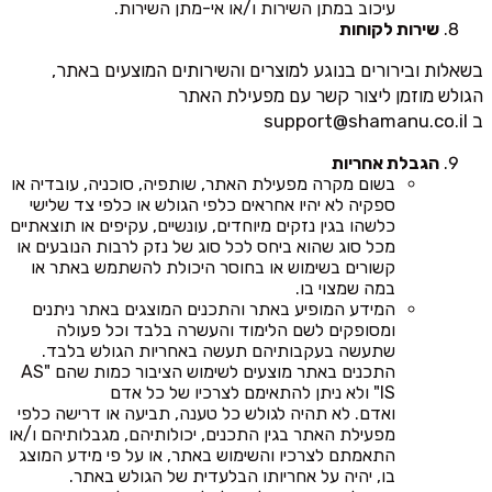
עיכוב במתן השירות ו/או אי-מתן השירות.
שירות לקוחות
בשאלות ובירורים בנוגע למוצרים והשירותים המוצעים באתר,
הגולש מוזמן ליצור קשר עם מפעילת האתר
ב
support@shamanu.co.il
הגבלת אחריות
בשום מקרה מפעילת האתר, שותפיה, סוכניה, עובדיה או
ספקיה לא יהיו אחראים כלפי הגולש או כלפי צד שלישי
כלשהו בגין נזקים מיוחדים, עונשיים, עקיפים או תוצאתיים
מכל סוג שהוא ביחס לכל סוג של נזק לרבות הנובעים או
קשורים בשימוש או בחוסר היכולת להשתמש באתר או
במה שמצוי בו.
המידע המופיע באתר והתכנים המוצגים באתר ניתנים
ומסופקים לשם הלימוד והעשרה בלבד וכל פעולה
שתעשה בעקבותיהם תעשה באחריות הגולש בלבד.
התכנים באתר מוצעים לשימוש הציבור כמות שהם "AS
IS" ולא ניתן להתאימם לצרכיו של כל אדם
ואדם. לא תהיה לגולש כל טענה, תביעה או דרישה כלפי
מפעילת האתר בגין התכנים, יכולותיהם, מגבלותיהם ו/או
התאמתם לצרכיו והשימוש באתר, או על פי מידע המוצג
בו, יהיה על אחריותו הבלעדית של הגולש באתר.