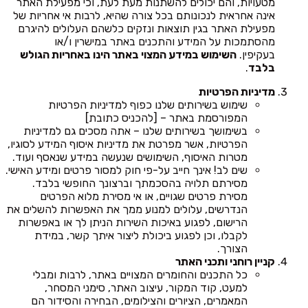
מטעויות, והם יכולים להשתנות מעת לעת, וכי מפעילת האתר
אינה אחראית לנכונותם בכל צורה שהיא, לרבות אי אחריות של
מפעילת האתר בגין תוצאות ונזקים כלשהם העלולים להיגרם
מהסתמכות על המידע והתכנים באתר במישרין ו/או
בעקיפין.
השימוש במידע המצוי באתר הינו באחריות הגולש
בלבד
.
מדיניות הפרטיות
שימוש בשירותים שלנו כפוף למדיניות הפרטיות
המפורסמת באתר – [להכניס כתובת]
בשימושך בשירותים שלנו – אתה מסכים גם למדיניות
הפרטיות, אשר מפרטת את מדיניות איסוף המידע לסוגיו,
מטרות האיסוף, השימושים שנעשה במידע שנאסף ועוד.
שים לב! אינך חייב על-פי חוק למסור פרטים ומידע האישי.
מסירתם תלויה בהסכמתך וברצונך החופשי בלבד.
מסירת פרטים שגויים, או אי מסירת מלוא הפרטים
הנדרשים, עלולים למנוע ממך את האפשרות להשלים את
הרישום, לפגוע באיכות השירות הניתן לך או באפשרות
לקבלו, וכן לפגוע ביכולת ליצור איתך קשר, במידת
הצורך.
קניין רוחני ותכני האתר
כל התכנים והחומרים המצויים באתר, לרבות ומבלי
למעט, קוד המקור, עיצוב האתר, סימני המסחר,
המאמרים, הציורים והצילומים, הבחירה והסידור הם