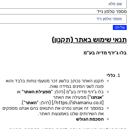
מספר טלפון נייד
שליחה
תנאי שימוש באתר (תקנון)
בלו ג'ירף מדיה בע"מ
כללי
תקנון האתר נכתב בלשון זכר מטעמי נוחות בלבד והוא
פונה לשני המינים במידה שווה.
בלו ג'ירף מדיה בע"מ (להלן: "
מפעילת האתר
" או
"
אנחנו
") מפעילה את האתר
[https://shamanu.co.il/] (להלן: "
האתר
").
במסמך זה אנחנו נפרט את התנאים בהם אנחנו מספקים
את השירותים שלנו באמצעות האתר.
הסכמת הגולש