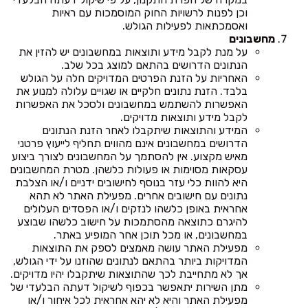
וכן לפנות לרשויות החוק המוסמכות עם ראיות
ואסמכתאות לפעילות הגולש.
מחשבונים
על מנת לקבל מידע ותוצאות במחשבונים יש להזין את
הנתונים הדרושים בהתאם למוצג בכל שלב.
האחריות על הזנת הפרטים המדויקים חלה על הגולש
בלבד. הזנת נתונים חלקיים או שגויים עלולה למנוע את
האפשרות להשתמש במחשבונים ולסכל את האפשרות
לקבל מידע ותוצאות מדויקים.
המידע והתוצאות שיתקבלו לאחר הזנת הנתונים
הדרושים במחשבונים אינם מהווים תחליף לייעוץ פרטני
מאיש מקצוע. אין להסתמך על המחשבונים לצורך ביצוע
עסקאות מסוימות או פעולות כלשהן. מטרת המחשבונים
היא להוות כלי עזר בנוסף לחישובים ידניים ו/או הצלבת
נתונים עם חישובים אחרים. מפעילת האתר לא תהא
אחראית באופן כלשהו לנזקים ו/או הפסדים העלולים
להיגרם כתוצאה מהסתמכות על חישוב כלשהו שבוצע
במחשבונים, או מכל תוכן אחר המופיע באתר.
מפעילת האתר עושה מאמצים לספק את התוצאות
המדויקות ביותר בהתאם לנתונים שהוזנו על ידי הגולש,
אך לא מתחייבת לכך שהתוצאות שיתקבלו יהיו מדויקים.
מתן השירות יתאפשר בכפוף לשיקול דעתה הבלעדי של
מפעילת האתר והיא לא יהא אחראית לכל איחור ו/או