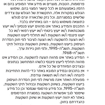
פרסומות, הטבות, מוצרים או מידע אחר המופיע בהם או
הזמין באמצעותם או לכל קישור המצוי בהם. שימוש
הגולש במקורות אלה, התקשורת של הגולש עם צדדים
שלישיים במסגרתם, וכל נזק שלכאורה יגרם לגולש
כתוצאה משימוש בהם – הנו באחריותו בלבד.
התכנים והמידע באתר אינו מהווים ייעוץ פנסיוני ו/או ייעוץ
משכנתאות ו/או ייעוץ ביטוחי ו/או ייעוץ רפואי ו/או כל
ייעוץ פיננסי ו/או השקעות ו/או תחליף לייעוץ השקעות
ו/או הצעה להשקעה ו/או הצעה לציבור לפי חוק הסדרת
העיסוק בייעוץ השקעות, בשיווק השקעות ובניהול תיקי
השקעות, תשנ"ה-1995, ולפי חוק ניירות ערך,
תשכ"ח-1968.
המידע באתר אינו מהווה הצעה להשקעה, וכן המידע אינו
מהווה תחליף לייעוץ פיננסי כלשהו המתחשב בנתונים
ובצרכים המיוחדים של כל אדם.
אין בתכנים ובמידע המובא באתר כדי להוות התחייבות
להנחה ו/או רווח ו/או תשואה עודפת.
מפעילת האתר אינה מורשית לפי חוק הסדרת העיסוק
בייעוץ השקעות, בשיווק השקעות ובניהול תיקי השקעות,
תשנ"ה-1995, וכל מידע פרסומי שנמסר וכן כל מידע
שיימסר לגבי אפשרות השקעה במסגרת הפרסומים
באתר לא יהווה ייעוץ השקעות או שיווק השקעות
כהגדרתם בחוק.