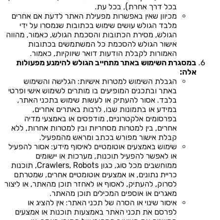
בכל דרך אחרת), בכל עת.
מכיוון שאין באפשרות מפעילת האתר לדעת אם אחרים
מלבד הגולש עושים שימוש בכתובות שנמסרו על ידי
הגולש, מסירת הכתובות והסכמת הגולש, כאמור, מהווה
אישור הגולש להסכמת כל המשתמשים בכתובות
האמורות לקבלת הודעות דואר שיווקיות, כאמור.
במסגרת השימוש באתר מתחייב הגולש להימנע מפעולות
אלה:
הגבלת השימוש למטרות אישיות: הגלישה והשימוש
באתר ובתכנים המופיעים בו מותרים לשימוש אישי ופרטי
בלבד. אסור להעתיק או לעשות שימוש בתכני האתר,
במידע או בתמונות שבו, לרבות באתרים אחרים,
בפרסומים אלקטרוניים, מודפסים או באמצעי מדיה
אחרים, בין למטרות מסחריות ובין למטרות אחרות, ללא
קבלת אישור מפורש בכתב ומראש מהמפעיל.
שימוש באמצעים אוטומטיים לאיסוף מידע: אסור להפעיל
או לאפשר להפעיל תוכנות, מערכות או יישומים
ממוחשבים מכל סוג, כגון Crawlers, Robots, תוכנות
כריית נתונים, או אמצעים אוטומטיים אחרים, שמטרתם
לסרוק, להעתיק, לאסוף או לאחזר תוכן מהאתר, או ליצור
מאגרים או אוספים המכילים תוכן מהאתר.
איסור שינוי או הסרה של תכני האתר: אין להציג או
לפרסם את תכני האתר באמצעות תוכנות או אמצעים