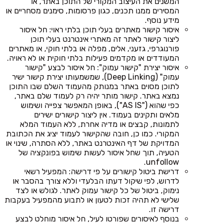
המשנים את העיצוב המקורי של התוכן באתר, או
המסירים ממנו תכנים, כגון פרסומות, סימנים מסחריים או
מידע נוסף.
איסור קישור מאתרים בעלי תוכן בלתי ראוי: חל איסור
ליצור קישור לאתר זה מאתרי אינטרנט בעלי תוכן
פורנוגרפי, גזעני, אלים, מפלה או בלתי חוקי, או מאתרים
המעודדים או מקדמים פעילות בלתי חוקית או לא ראויה.
איסור יצירת "קישור עמוק": חל איסור לבצע "קישור
עמוק" (Deep Linking), שמשמעותו יצירת קישור ישיר
לתוכן מסוים באתר במנותק מהעמוד השלם שבו התוכן
נמצא באתר. קישור מותר יהיה רק לעמוד שלם באתר,
כפי שהוא ("AS IS"), באופן המאפשר צפייה ושימוש
מלאים ותקינים בעמוד. אין ליצור קישורים ישירים
לתמונות, קבצים או מדיה אחרת, ללא העמוד המלא
המקורי. כמו כן, חובה שהקישור לעמוד יציג את הכתובת
המדויקת של דף האינטרנט באתר, ללא הסתרה, שינוי או
הטעיה, תוך שחל איסור לעשות שימוש בפונקציה של
unfollow.
דרישת ביטול קישורים על פי דרישה: המפעיל רשאי
לדרוש, לפי שיקול דעתו הבלעדי וללא צורך בהסבר או
נימוק, ביטול של כל קישור עמוק לאתר. לגולש או לצד
שלישי לא תהיה זכות לטעון או לתבוע מהמפעיל בעקבות
דרישה זו.
בנוסף לאיסורים שפורטו לעיל, חל איסור מוחלט לבצע