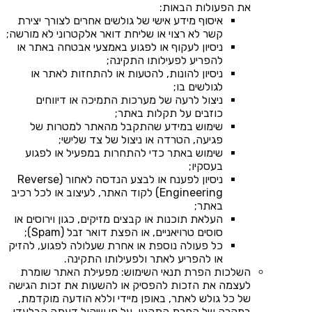
את הפעולות הבאות:
איסוף מידע אישי של גולשים אחרים לצורך יצירת
קשר לא רצוי או שליחת דואר אלקטרוני לא מורשה;
ניסיון לעקוף או לפגוע באמצעי אבטחה באתר או
להפריע לפעילותו התקינה;
ניסיון להונות, להטעות או להתחזות לאתר או
לגולשים בו;
ניצול לרעה של מערכות התמיכה או דיווחים
כוזבים על תקלות באתר;
שימוש במידע שהתקבל מהאתר למטרות של
פגיעה, הטרדה או ניצול של צד שלישי;
שימוש באתר כדי להתחרות במפעיל או לפגוע
בעסקיו;
ניסיון לפענח או לבצע הנדסה לאחור (Reverse
Engineering) לקוד האתר, לעיצוב או לכל רכיב
באתר;
העלאת תוכנות או קבצים מזיקים, כגון וירוסים או
סוסים טרויאניים, או הפצת דואר זבל (Spam);
כל פעולה נוספת או אחרת שעלולה לפגוע, להזיק
או להפריע לאתר ולפעילותו התקינה.
השלכות הפרת תנאי השימוש: מפעילת האתר שומרת
לעצמה את הזכות להפסיק או להשעות את זכות הגישה
של כל גולש לאתר, באופן מיידי וללא הודעה מוקדמת,
במקרה של הפרת התקנון, על פי שיקול דעתה הבלעדי