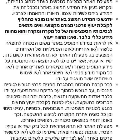
מפעילת האתר ממליצה לגולשים באתר לנהוג בזהירות,
ולקרוא בעיון את המידע המוצג באתר ובכלל זה את
המידע ביחס לשירות עצמו, תיאורו והתאמתו לצרכיו.
יודגש כי המידע המוצג באתר אינו מובא כתחליף
לקבלת יעוץ פרטני מגורם מקצועי, ואינו מתאים
לנסיבותיו הספציפיות של כל מקרה ומקרה והוא מהווה
מידע כללי בלבד, ואינו מהווה ייעוץ
.
אין לראות במידע המופיע באתר משום הבטחה לתוצאה
כלשהי ו/או אחריות לאופן הפעילויות של השירותים
המוצעים בו. מפעילת האתר לא תהא אחראית לשום נזק,
ישיר או עקיף, אשר ייגרם לגולש כתוצאה מהסתמכות על
מידע המופיע באתר ו/או בקישורים לאתרים אחרים ו/או
כל מקור מידע פנימי ו/או חיצוני אחר ו/או שימוש
בשירותים אשר מוצגים על ידו.
בכל קבלת החלטה במסגרת הפנית פרטי הגולש לגופים
פיננסיים, על הגולש לסמוך על בדיקה שהתבצעה על ידו
בלבד אודות ההשקעה ותנאיה, לרבות יתרונות וסיכונים
הכרוכים בהשקעה, ועליו לפנות לקבלת ייעוץ מתאים
בנוגע לסוגיות משפטיות, חשבונאיות, כספיות, ענייני מיסוי
וכן כל סוגיה אחרת הקשורה לביצוע ההשקעה. וכך
באופן דומה בנושאים ביטוחיים, רפואיים ואחרים.
מפעילת האתר לא תהא אחראית לכל נזק ישיר או עקיף,
הפסד, עוגמת נפש והוצאות שייגרמו לגולש ו/או למשאיר
פרטים באתר ו/או לצדדים שלישיים כלשהם בעקבות