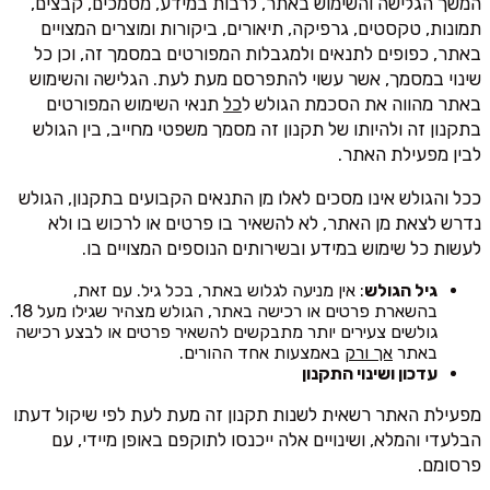
המשך הגלישה והשימוש באתר, לרבות במידע, מסמכים, קבצים,
תמונות, טקסטים, גרפיקה, תיאורים, ביקורות ומוצרים המצויים
באתר, כפופים לתנאים ולמגבלות המפורטים במסמך זה, וכן כל
שינוי במסמך, אשר עשוי להתפרסם מעת לעת. הגלישה והשימוש
באתר מהווה את הסכמת הגולש ל
כל
תנאי השימוש המפורטים
בתקנון זה ולהיותו של תקנון זה מסמך משפטי מחייב, בין הגולש
לבין מפעילת האתר.
ככל והגולש אינו מסכים לאלו מן התנאים הקבועים בתקנון, הגולש
נדרש לצאת מן האתר, לא להשאיר בו פרטים או לרכוש בו ולא
לעשות כל שימוש במידע ובשירותים הנוספים המצויים בו.
גיל הגולש
: אין מניעה לגלוש באתר, בכל גיל. עם זאת,
בהשארת פרטים או רכישה באתר, הגולש מצהיר שגילו מעל 18.
גולשים צעירים יותר מתבקשים להשאיר פרטים או לבצע רכישה
באתר
אך ורק
באמצעות אחד ההורים.
עדכון ושינוי התקנון
מפעילת האתר רשאית לשנות תקנון זה מעת לעת לפי שיקול דעתו
הבלעדי והמלא, ושינויים אלה ייכנסו לתוקפם באופן מיידי, עם
פרסומם.