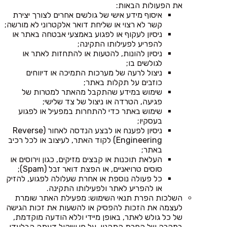
את הפעולות הבאות:
איסוף מידע אישי של גולשים אחרים לצורך יצירת
קשר לא רצוי או שליחת דואר אלקטרוני לא מורשה;
ניסיון לעקוף או לפגוע באמצעי אבטחה באתר או
להפריע לפעילותו התקינה;
ניסיון להונות, להטעות או להתחזות לאתר או
לגולשים בו;
ניצול לרעה של מערכות התמיכה או דיווחים
כוזבים על תקלות באתר;
שימוש במידע שהתקבל מהאתר למטרות של
פגיעה, הטרדה או ניצול של צד שלישי;
שימוש באתר כדי להתחרות במפעיל או לפגוע
בעסקיו;
ניסיון לפענח או לבצע הנדסה לאחור (Reverse
Engineering) לקוד האתר, לעיצוב או לכל רכיב
באתר;
העלאת תוכנות או קבצים מזיקים, כגון וירוסים או
סוסים טרויאניים, או הפצת דואר זבל (Spam);
כל פעולה נוספת או אחרת שעלולה לפגוע, להזיק
או להפריע לאתר ולפעילותו התקינה.
השלכות הפרת תנאי השימוש: מפעילת האתר שומרת
לעצמה את הזכות להפסיק או להשעות את זכות הגישה
של כל גולש לאתר, באופן מיידי וללא הודעה מוקדמת,
במקרה של הפרת התקנון, על פי שיקול דעתה הבלעדי