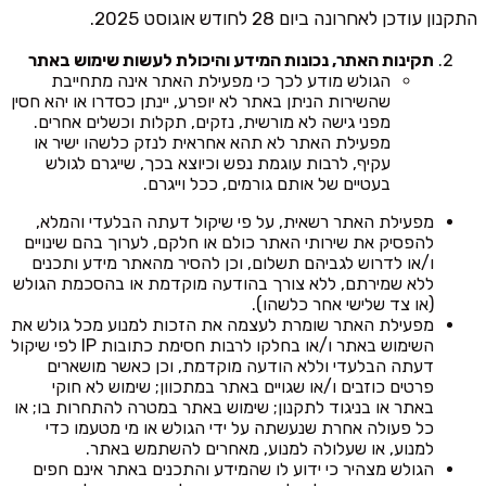
התקנון עודכן לאחרונה ביום 28 לחודש אוגוסט 2025.
תקינות האתר, נכונות המידע והיכולת לעשות שימוש באתר
הגולש מודע לכך כי מפעילת האתר אינה מתחייבת
שהשירות הניתן באתר לא יופרע, יינתן כסדרו או יהא חסין
מפני גישה לא מורשית, נזקים, תקלות וכשלים אחרים.
מפעילת האתר לא תהא אחראית לנזק כלשהו ישיר או
עקיף, לרבות עוגמת נפש וכיוצא בכך, שייגרם לגולש
בעטיים של אותם גורמים, ככל וייגרם.
מפעילת האתר רשאית, על פי שיקול דעתה הבלעדי והמלא,
להפסיק את שירותי האתר כולם או חלקם, לערוך בהם שינויים
ו/או לדרוש לגביהם תשלום, וכן להסיר מהאתר מידע ותכנים
ללא שמירתם, ללא צורך בהודעה מוקדמת או בהסכמת הגולש
(או צד שלישי אחר כלשהו).
מפעילת האתר שומרת לעצמה את הזכות למנוע מכל גולש את
השימוש באתר ו/או בחלקו לרבות חסימת כתובות IP לפי שיקול
דעתה הבלעדי וללא הודעה מוקדמת, וכן כאשר מושארים
פרטים כוזבים ו/או שגויים באתר במתכוון; שימוש לא חוקי
באתר או בניגוד לתקנון; שימוש באתר במטרה להתחרות בו; או
כל פעולה אחרת שנעשתה על ידי הגולש או מי מטעמו כדי
למנוע, או שעלולה למנוע, מאחרים להשתמש באתר.
הגולש מצהיר כי ידוע לו שהמידע והתכנים באתר אינם חפים