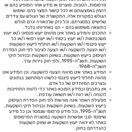
פרסומות, הטבות, מוצרים או מידע אחר המופיע בהם או
הזמין באמצעותם או לכל קישור המצוי בהם. שימוש
הגולש במקורות אלה, התקשורת של הגולש עם צדדים
שלישיים במסגרתם, וכל נזק שלכאורה יגרם לגולש
כתוצאה משימוש בהם – הנו באחריותו בלבד.
התכנים והמידע באתר אינו מהווים ייעוץ פנסיוני ו/או ייעוץ
משכנתאות ו/או ייעוץ ביטוחי ו/או ייעוץ רפואי ו/או כל
ייעוץ פיננסי ו/או השקעות ו/או תחליף לייעוץ השקעות
ו/או הצעה להשקעה ו/או הצעה לציבור לפי חוק הסדרת
העיסוק בייעוץ השקעות, בשיווק השקעות ובניהול תיקי
השקעות, תשנ"ה-1995, ולפי חוק ניירות ערך,
תשכ"ח-1968.
המידע באתר אינו מהווה הצעה להשקעה, וכן המידע אינו
מהווה תחליף לייעוץ פיננסי כלשהו המתחשב בנתונים
ובצרכים המיוחדים של כל אדם.
אין בתכנים ובמידע המובא באתר כדי להוות התחייבות
להנחה ו/או רווח ו/או תשואה עודפת.
מפעילת האתר אינה מורשית לפי חוק הסדרת העיסוק
בייעוץ השקעות, בשיווק השקעות ובניהול תיקי השקעות,
תשנ"ה-1995, וכל מידע פרסומי שנמסר וכן כל מידע
שיימסר לגבי אפשרות השקעה במסגרת הפרסומים
באתר לא יהווה ייעוץ השקעות או שיווק השקעות
כהגדרתם בחוק.