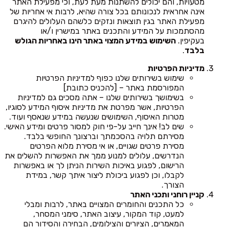
מטעויות, והם יכולים להשתנות מעת לעת, וכי מפעילת האתר
אינה אחראית לנכונותם בכל צורה שהיא, לרבות אי אחריות של
מפעילת האתר בגין תוצאות ונזקים כלשהם העלולים להיגרם
מהסתמכות על המידע והתכנים באתר במישרין ו/או
בעקיפין.
השימוש במידע המצוי באתר הינו באחריות הגולש
בלבד
.
מדיניות הפרטיות
שימוש בשירותים שלנו כפוף למדיניות הפרטיות
המפורסמת באתר – [להכניס כתובת]
בשימושך בשירותים שלנו – אתה מסכים גם למדיניות
הפרטיות, אשר מפרטת את מדיניות איסוף המידע לסוגיו,
מטרות האיסוף, השימושים שנעשה במידע שנאסף ועוד.
שים לב! אינך חייב על-פי חוק למסור פרטים ומידע האישי.
מסירתם תלויה בהסכמתך וברצונך החופשי בלבד.
מסירת פרטים שגויים, או אי מסירת מלוא הפרטים
הנדרשים, עלולים למנוע ממך את האפשרות להשלים את
הרישום, לפגוע באיכות השירות הניתן לך או באפשרות
לקבלו, וכן לפגוע ביכולת ליצור איתך קשר, במידת
הצורך.
קניין רוחני ותכני האתר
כל התכנים והחומרים המצויים באתר, לרבות ומבלי
למעט, קוד המקור, עיצוב האתר, סימני המסחר,
המאמרים, הציורים והצילומים, הבחירה והסידור הם