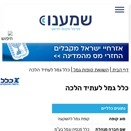
עם מתכנן פיננסי, השאירו פרטים:
שם מלא
נייד
פורטל פיננסי חדשני
חיפוש
פעולה נדרשת
היכן מנוהל החיסכון?
דף הבית
|
השוואת קופות גמל
|
כלל גמל לעתיד הלכה
סכום חיסכון בקרן
כלל גמל לעתיד הלכה
אני מאשר את תנאיי השימוש והפרטיות של האתר
נתונים כלליים
מאשר כי פרטיי ישמשו לקבלת פניות והצעות שיווקיות למוצרים
סוג קופה
קופת גמל להשקעה
פנסיוניים\ביטוח באמצעות טלפון, מייל או SMS מאיתנו או צד שלישי
שליחה
שם חברה מנהלת
כלל פנסיה וגמל בע"מ