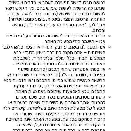
רכושה הבלעדי של מפעילת האתר או צדדים שלישיים
שנתנו לה הרשאה לעשות שימוש בהם, ואין הגולש רשאי
לעשות בתכנים כל שימוש (לרבות ומבלי למעט, עיבוד,
העתקה, פרסום, הפצה, משלוח, ביצוע פומבי ושידור),
מבלי לקבל את הסכמת מפעילת האתר לכך, מראש
ובכתב.
כל זכות שלא הוקנתה למשתמש במפורש על פי תנאים
אלו – תישמר בידי מפעילת האתר.
אם תספק לנו משוב, פידבק, הערה או הצעה כלשהי לגבי
השירותים – אתה מקנה לנו בכך רישיון בלעדי, ללא
תמלוגים, תמידי, כלל-עולמי, בלתי הדיר, לשלב את
האמור בכל השירותים שלנו, הנוכחיים או העתידיים.
אין במתן אפשרות שיתוף תכנים (כדוגמת שיתוף
בפייסבוק, טוויטר וכיוצ"ב) כדי לראות בו משום ויתור או
הרשאה לעשיית שימוש במי מן התכנים ו/או הזכויות ללא
קבלת אישור מפורש מראש ובכתב, לרבות העתקת
התכנים שלא באמצעות שיתופם באמצעות האתר.
קישורים מסוימים המופיעים בשירותים שלנו עשויים
להפנות אותך לאתרים או לשירותים שאינם בבעלות או
תפעול של מפעילת האתר ואינם בשליטתה. קישורים אלה
מובאים לנוחותך בלבד, ומפעילת האתר שומרת את
הזכות למחקם בכל עת. מפעילת האתר אינה מתחייבת
כי הקישורים יובילו לאתר אינטרנט פעיל, היא אינה
אחראית להם או לכל תוכן הקשור בהם, לרבות לכל