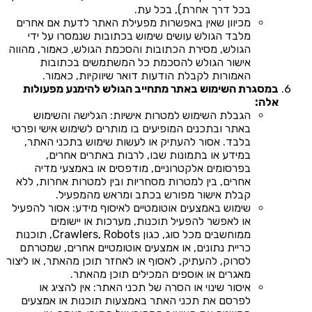
בכל דרך אחרת), בכל עת.
מכיוון שאין באפשרות מפעילת האתר לדעת אם אחרים
מלבד הגולש עושים שימוש בכתובות שנמסרו על ידי
הגולש, מסירת הכתובות והסכמת הגולש, כאמור, מהווה
אישור הגולש להסכמת כל המשתמשים בכתובות
האמורות לקבלת הודעות דואר שיווקיות, כאמור.
במסגרת השימוש באתר מתחייב הגולש להימנע מפעולות
אלה:
הגבלת השימוש למטרות אישיות: הגלישה והשימוש
באתר ובתכנים המופיעים בו מותרים לשימוש אישי ופרטי
בלבד. אסור להעתיק או לעשות שימוש בתכני האתר,
במידע או בתמונות שבו, לרבות באתרים אחרים,
בפרסומים אלקטרוניים, מודפסים או באמצעי מדיה
אחרים, בין למטרות מסחריות ובין למטרות אחרות, ללא
קבלת אישור מפורש בכתב ומראש מהמפעיל.
שימוש באמצעים אוטומטיים לאיסוף מידע: אסור להפעיל
או לאפשר להפעיל תוכנות, מערכות או יישומים
ממוחשבים מכל סוג, כגון Crawlers, Robots, תוכנות
כריית נתונים, או אמצעים אוטומטיים אחרים, שמטרתם
לסרוק, להעתיק, לאסוף או לאחזר תוכן מהאתר, או ליצור
מאגרים או אוספים המכילים תוכן מהאתר.
איסור שינוי או הסרה של תכני האתר: אין להציג או
לפרסם את תכני האתר באמצעות תוכנות או אמצעים