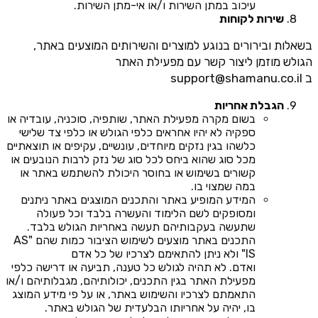
עיכוב במתן השירות ו/או אי-מתן השירות.
שירות לקוחות
בשאלות ובירורים בנוגע למוצרים והשירותים המוצעים באתר,
הגולש מוזמן ליצור קשר עם מפעילת האתר
ב
support@shamanu.co.il
הגבלת אחריות
בשום מקרה מפעילת האתר, שותפיה, סוכניה, עובדיה או
ספקיה לא יהיו אחראים כלפי הגולש או כלפי צד שלישי
כלשהו בגין נזקים מיוחדים, עונשיים, עקיפים או תוצאתיים
מכל סוג שהוא ביחס לכל סוג של נזק לרבות הנובעים או
קשורים בשימוש או בחוסר היכולת להשתמש באתר או
במה שמצוי בו.
המידע המופיע באתר והתכנים המוצגים באתר ניתנים
ומסופקים לשם הלימוד והעשרה בלבד וכל פעולה
שתעשה בעקבותיהם תעשה באחריות הגולש בלבד.
התכנים באתר מוצעים לשימוש הציבור כמות שהם "AS
IS" ולא ניתן להתאימם לצרכיו של כל אדם
ואדם. לא תהיה לגולש כל טענה, תביעה או דרישה כלפי
מפעילת האתר בגין התכנים, יכולותיהם, מגבלותיהם ו/או
התאמתם לצרכיו והשימוש באתר, או על פי מידע המוצג
בו, יהיה על אחריותו הבלעדית של הגולש באתר.