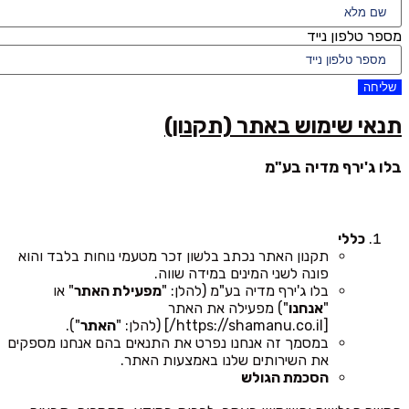
מספר טלפון נייד
שליחה
תנאי שימוש באתר (תקנון)
בלו ג'ירף מדיה בע"מ
כללי
תקנון האתר נכתב בלשון זכר מטעמי נוחות בלבד והוא
פונה לשני המינים במידה שווה.
בלו ג'ירף מדיה בע"מ (להלן: "
מפעילת האתר
" או
"
אנחנו
") מפעילה את האתר
[https://shamanu.co.il/] (להלן: "
האתר
").
במסמך זה אנחנו נפרט את התנאים בהם אנחנו מספקים
את השירותים שלנו באמצעות האתר.
הסכמת הגולש