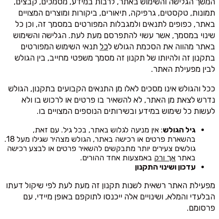
המשך הגלישה והשימוש באתר, לרבות במידע, מסמכים, קבצים,
תמונות, טקסטים, גרפיקה, תיאורים, ביקורות ומוצרים המצויים
באתר, כפופים לתנאים ולמגבלות המפורטים במסמך זה, וכן כל
שינוי במסמך, אשר עשוי להתפרסם מעת לעת. הגלישה והשימוש
באתר מהווה את הסכמת הגולש ל
כל
תנאי השימוש המפורטים
בתקנון זה ולהיותו של תקנון זה מסמך משפטי מחייב, בין הגולש
לבין מפעילת האתר.
ככל והגולש אינו מסכים לאלו מן התנאים הקבועים בתקנון, הגולש
נדרש לצאת מן האתר, לא להשאיר בו פרטים או לרכוש בו ולא
לעשות כל שימוש במידע ובשירותים הנוספים המצויים בו.
גיל הגולש
: אין מניעה לגלוש באתר, בכל גיל. עם זאת,
בהשארת פרטים או רכישה באתר, הגולש מצהיר שגילו מעל 18.
גולשים צעירים יותר מתבקשים להשאיר פרטים או לבצע רכישה
באתר
אך ורק
באמצעות אחד ההורים.
עדכון ושינוי התקנון
מפעילת האתר רשאית לשנות תקנון זה מעת לעת לפי שיקול דעתו
הבלעדי והמלא, ושינויים אלה ייכנסו לתוקפם באופן מיידי, עם
פרסומם.