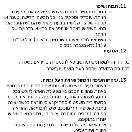
חבות ושיפוי
הגולש מתחייב, מסכים ומצהיר כי ישפה את מפעילת
האתר, עובדיה וספקיה בגין כל תביעה, דרישה, טענה או
תלונה של צד שלישי הנובעת משימוש הגולש הנוגד את
תנאי השימוש באתר או מפר את הדין או הזכויות של
האתר.
השיפוי יכלול הוצאות משפטיות מלאות (כולל שכ"ט
עו"ד) ללא מגבלה בסכום.
הודעות
כל הודעה למשתמש תיחשב כאילו נמסרה כדין אם נשלחה
לכתובת הדוא"ל שמסר בעת השימוש באתר
עיקרון העיפרון הכחול ואי ויתור על זכויות.
כאמור לעיל, תנאי השימוש ותנאים נוספים המתפרסמים
באתר, מהווים הסכם בין מפעילת האתר לגולש בכל
הנוגע לשימוש באתר, לרבות ברכישה הימנו. אם מסיבה
כלשהי בית משפט מוסמך יקבע כי הוראה כלשהי אינה
ניתנת לאכיפה, הרי מוסכם שיש לאכוף את ההוראה
במידה המרבית המותרת על פי דין, ויתר תנאי השימוש
יוותרו בתוקפם.
אין באי אכיפה של תנייה כדי לגרוע מתוקפה או כדי
להוות ויתור עליה.