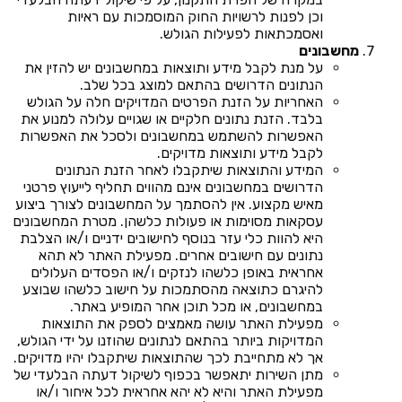
וכן לפנות לרשויות החוק המוסמכות עם ראיות
ואסמכתאות לפעילות הגולש.
מחשבונים
על מנת לקבל מידע ותוצאות במחשבונים יש להזין את
הנתונים הדרושים בהתאם למוצג בכל שלב.
האחריות על הזנת הפרטים המדויקים חלה על הגולש
בלבד. הזנת נתונים חלקיים או שגויים עלולה למנוע את
האפשרות להשתמש במחשבונים ולסכל את האפשרות
לקבל מידע ותוצאות מדויקים.
המידע והתוצאות שיתקבלו לאחר הזנת הנתונים
הדרושים במחשבונים אינם מהווים תחליף לייעוץ פרטני
מאיש מקצוע. אין להסתמך על המחשבונים לצורך ביצוע
עסקאות מסוימות או פעולות כלשהן. מטרת המחשבונים
היא להוות כלי עזר בנוסף לחישובים ידניים ו/או הצלבת
נתונים עם חישובים אחרים. מפעילת האתר לא תהא
אחראית באופן כלשהו לנזקים ו/או הפסדים העלולים
להיגרם כתוצאה מהסתמכות על חישוב כלשהו שבוצע
במחשבונים, או מכל תוכן אחר המופיע באתר.
מפעילת האתר עושה מאמצים לספק את התוצאות
המדויקות ביותר בהתאם לנתונים שהוזנו על ידי הגולש,
אך לא מתחייבת לכך שהתוצאות שיתקבלו יהיו מדויקים.
מתן השירות יתאפשר בכפוף לשיקול דעתה הבלעדי של
מפעילת האתר והיא לא יהא אחראית לכל איחור ו/או