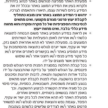
מפעילת האתר ממליצה לגולשים באתר לנהוג בזהירות,
ולקרוא בעיון את המידע המוצג באתר ובכלל זה את
המידע ביחס לשירות עצמו, תיאורו והתאמתו לצרכיו.
יודגש כי המידע המוצג באתר אינו מובא כתחליף
לקבלת יעוץ פרטני מגורם מקצועי, ואינו מתאים
לנסיבותיו הספציפיות של כל מקרה ומקרה והוא מהווה
מידע כללי בלבד, ואינו מהווה ייעוץ
.
אין לראות במידע המופיע באתר משום הבטחה לתוצאה
כלשהי ו/או אחריות לאופן הפעילויות של השירותים
המוצעים בו. מפעילת האתר לא תהא אחראית לשום נזק,
ישיר או עקיף, אשר ייגרם לגולש כתוצאה מהסתמכות על
מידע המופיע באתר ו/או בקישורים לאתרים אחרים ו/או
כל מקור מידע פנימי ו/או חיצוני אחר ו/או שימוש
בשירותים אשר מוצגים על ידו.
בכל קבלת החלטה במסגרת הפנית פרטי הגולש לגופים
פיננסיים, על הגולש לסמוך על בדיקה שהתבצעה על ידו
בלבד אודות ההשקעה ותנאיה, לרבות יתרונות וסיכונים
הכרוכים בהשקעה, ועליו לפנות לקבלת ייעוץ מתאים
בנוגע לסוגיות משפטיות, חשבונאיות, כספיות, ענייני מיסוי
וכן כל סוגיה אחרת הקשורה לביצוע ההשקעה. וכך
באופן דומה בנושאים ביטוחיים, רפואיים ואחרים.
מפעילת האתר לא תהא אחראית לכל נזק ישיר או עקיף,
הפסד, עוגמת נפש והוצאות שייגרמו לגולש ו/או למשאיר
פרטים באתר ו/או לצדדים שלישיים כלשהם בעקבות