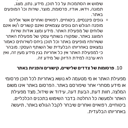
שימוש או הסתמכות על כל תוכן, מידע, נתון, מצג,
תמונה, וידאו, אודיו, פרסומת, מוצר, שירות וכו' המופעים
באתר.
גופים פיננסיים, ביטוחיים, רפואיים ואחרים אשר אליהם
מופנה הגולש הם גופים עצמאיים ואינם קשורים ו/או אינם
שלוחים של מפעילת האתר. מידע ומצג אודות שירות
המוצג באתר, שמקורו בשותף עסקי של מפעילת האתר
ששירותיו מופיעים באתר וכל תוכן ביחס לשירותים כאמור
נמצאים באחריותו הבלעדית של השותף העסקי. מובהר
כי למפעילת האתר אין כל אחריות בגין מידע מעין זה, ואין
היא ערבה למידת הדיוק של מידע זה.
פרסומות של צדדים שלישיים, קישורים והפניות באתר
מפעילת האתר או מי מטעמה לא נושא באחריות לכל תוכן פרסומי
או מידע מסחרי אחר שיפורסם באתר. הפרסום באתר אינו משום
המלצה, חוות דעת, הבעת דעה, עידוד או שידול, מצד מפעילת
האתר ולמעשה כל החלטה בדבר השימוש בתכנים הכלכליים,
ביטוחיים, רפואיים ואחרים שיבחר לקבל הגולש באתר, תיעשה
באחריותו הבלעדית.