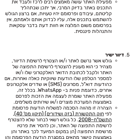
מפעילת האתר עושה מאמצים רבים לרכז ולעבד את
התכנים באתר בדיוק המרבי, אך יתכן שבתהליך
קליטתם, עיבודם ופרסומם יהיו טעויות, אם ברצון הגולש
להשתמש בתכנים אלה, עליו לבדוק אותם ולאמתם, אין
בפרסומם משום המלצה או חוות דעת בדבר עסקאות
והתנהלות פיננסית.
דיוור ישיר
גולש אשר נרשם לאתר ו/או הצטרף לרשימת הדיוור,
מצהיר כי הוא מעוניין להצטרף לרשימת התפוצה של
האתר ולקבל לכתובת הדואר האלקטרוני שלו ו/או
למספר הטלפון שלו הודעות שיווקיות כאלה ואחרות, אם
כהודעות דוא"ל, מסרונים (SMS) או שדרים אלקטרונים
אחרים, כדוגמת פניות ב- WhatsApp. בכלל זה,
מפעילת האתר שומרת לעצמה את הזכות לפרסם
באמצעות המערכת מוצרים ו/או שירותים משלימים.
הצהרה זו מהווה הסכמה למשלוח הודעות פרסומת
לפי
חוק התקשורת (בזק ושידורים) (תיקון מס' 40),
התשס"ח–2008
. כל גולש רשאי לבחור שלא להצטרף
לרשימת התפוצה של האתר, וכן להסיר את פרטיו
מרשימת התפוצה (הן במקום המיועד לכך באתר והן
באמצעות קישור מתאים במסגרת הודעת הפרסומת והן