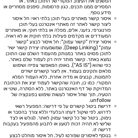
המשנים את העיצוב המקורי של התוכן באתר, או
המסירים ממנו תכנים, כגון פרסומות, סימנים מסחריים או
מידע נוסף.
איסור קישור מאתרים בעלי תוכן בלתי ראוי: חל איסור
ליצור קישור לאתר זה מאתרי אינטרנט בעלי תוכן
פורנוגרפי, גזעני, אלים, מפלה או בלתי חוקי, או מאתרים
המעודדים או מקדמים פעילות בלתי חוקית או לא ראויה.
איסור יצירת "קישור עמוק": חל איסור לבצע "קישור
עמוק" (Deep Linking), שמשמעותו יצירת קישור ישיר
לתוכן מסוים באתר במנותק מהעמוד השלם שבו התוכן
נמצא באתר. קישור מותר יהיה רק לעמוד שלם באתר,
כפי שהוא ("AS IS"), באופן המאפשר צפייה ושימוש
מלאים ותקינים בעמוד. אין ליצור קישורים ישירים
לתמונות, קבצים או מדיה אחרת, ללא העמוד המלא
המקורי. כמו כן, חובה שהקישור לעמוד יציג את הכתובת
המדויקת של דף האינטרנט באתר, ללא הסתרה, שינוי או
הטעיה, תוך שחל איסור לעשות שימוש בפונקציה של
unfollow.
דרישת ביטול קישורים על פי דרישה: המפעיל רשאי
לדרוש, לפי שיקול דעתו הבלעדי וללא צורך בהסבר או
נימוק, ביטול של כל קישור עמוק לאתר. לגולש או לצד
שלישי לא תהיה זכות לטעון או לתבוע מהמפעיל בעקבות
דרישה זו.
בנוסף לאיסורים שפורטו לעיל, חל איסור מוחלט לבצע