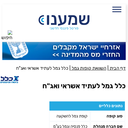
עם מתכנן פיננסי, השאירו פרטים:
שם מלא
נייד
פורטל פיננסי חדשני
חיפוש
פעולה נדרשת
היכן מנוהל החיסכון?
דף הבית
|
השוואת קופות גמל
|
כלל גמל לעתיד אשראי ואג"ח
סכום חיסכון בקרן
כלל גמל לעתיד אשראי ואג"ח
אני מאשר את תנאיי השימוש והפרטיות של האתר
נתונים כלליים
מאשר כי פרטיי ישמשו לקבלת פניות והצעות שיווקיות למוצרים
סוג קופה
קופת גמל להשקעה
פנסיוניים\ביטוח באמצעות טלפון, מייל או SMS מאיתנו או צד שלישי
שליחה
שם חברה מנהלת
כלל פנסיה וגמל בע"מ