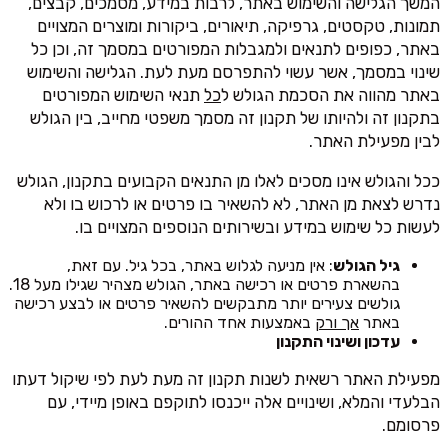
המשך הגלישה והשימוש באתר, לרבות במידע, מסמכים, קבצים,
תמונות, טקסטים, גרפיקה, תיאורים, ביקורות ומוצרים המצויים
באתר, כפופים לתנאים ולמגבלות המפורטים במסמך זה, וכן כל
שינוי במסמך, אשר עשוי להתפרסם מעת לעת. הגלישה והשימוש
באתר מהווה את הסכמת הגולש ל
כל
תנאי השימוש המפורטים
בתקנון זה ולהיותו של תקנון זה מסמך משפטי מחייב, בין הגולש
לבין מפעילת האתר.
ככל והגולש אינו מסכים לאלו מן התנאים הקבועים בתקנון, הגולש
נדרש לצאת מן האתר, לא להשאיר בו פרטים או לרכוש בו ולא
לעשות כל שימוש במידע ובשירותים הנוספים המצויים בו.
גיל הגולש
: אין מניעה לגלוש באתר, בכל גיל. עם זאת,
בהשארת פרטים או רכישה באתר, הגולש מצהיר שגילו מעל 18.
גולשים צעירים יותר מתבקשים להשאיר פרטים או לבצע רכישה
באתר
אך ורק
באמצעות אחד ההורים.
עדכון ושינוי התקנון
מפעילת האתר רשאית לשנות תקנון זה מעת לעת לפי שיקול דעתו
הבלעדי והמלא, ושינויים אלה ייכנסו לתוקפם באופן מיידי, עם
פרסומם.