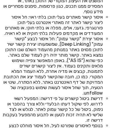
המשנים את העיצוב המקורי של התוכן באתר, או
המסירים ממנו תכנים, כגון פרסומות, סימנים מסחריים או
מידע נוסף.
איסור קישור מאתרים בעלי תוכן בלתי ראוי: חל איסור
ליצור קישור לאתר זה מאתרי אינטרנט בעלי תוכן
פורנוגרפי, גזעני, אלים, מפלה או בלתי חוקי, או מאתרים
המעודדים או מקדמים פעילות בלתי חוקית או לא ראויה.
איסור יצירת "קישור עמוק": חל איסור לבצע "קישור
עמוק" (Deep Linking), שמשמעותו יצירת קישור ישיר
לתוכן מסוים באתר במנותק מהעמוד השלם שבו התוכן
נמצא באתר. קישור מותר יהיה רק לעמוד שלם באתר,
כפי שהוא ("AS IS"), באופן המאפשר צפייה ושימוש
מלאים ותקינים בעמוד. אין ליצור קישורים ישירים
לתמונות, קבצים או מדיה אחרת, ללא העמוד המלא
המקורי. כמו כן, חובה שהקישור לעמוד יציג את הכתובת
המדויקת של דף האינטרנט באתר, ללא הסתרה, שינוי או
הטעיה, תוך שחל איסור לעשות שימוש בפונקציה של
unfollow.
דרישת ביטול קישורים על פי דרישה: המפעיל רשאי
לדרוש, לפי שיקול דעתו הבלעדי וללא צורך בהסבר או
נימוק, ביטול של כל קישור עמוק לאתר. לגולש או לצד
שלישי לא תהיה זכות לטעון או לתבוע מהמפעיל בעקבות
דרישה זו.
בנוסף לאיסורים שפורטו לעיל, חל איסור מוחלט לבצע