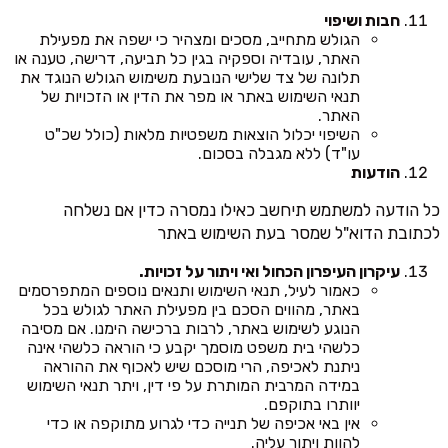
חבות ושיפוי
הגולש מתחייב, מסכים ומצהיר כי ישפה את מפעילת
האתר, עובדיה וספקיה בגין כל תביעה, דרישה, טענה או
תלונה של צד שלישי הנובעת משימוש הגולש הנוגד את
תנאי השימוש באתר או מפר את הדין או הזכויות של
האתר.
השיפוי יכלול הוצאות משפטיות מלאות (כולל שכ"ט
עו"ד) ללא מגבלה בסכום.
הודעות
כל הודעה למשתמש תיחשב כאילו נמסרה כדין אם נשלחה
לכתובת הדוא"ל שמסר בעת השימוש באתר
עיקרון העיפרון הכחול ואי ויתור על זכויות.
כאמור לעיל, תנאי השימוש ותנאים נוספים המתפרסמים
באתר, מהווים הסכם בין מפעילת האתר לגולש בכל
הנוגע לשימוש באתר, לרבות ברכישה הימנו. אם מסיבה
כלשהי בית משפט מוסמך יקבע כי הוראה כלשהי אינה
ניתנת לאכיפה, הרי מוסכם שיש לאכוף את ההוראה
במידה המרבית המותרת על פי דין, ויתר תנאי השימוש
יוותרו בתוקפם.
אין באי אכיפה של תנייה כדי לגרוע מתוקפה או כדי
להוות ויתור עליה.