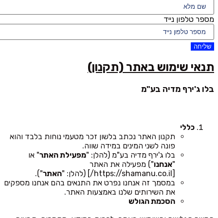
מספר טלפון נייד
שליחה
תנאי שימוש באתר (תקנון)
בלו ג'ירף מדיה בע"מ
כללי
תקנון האתר נכתב בלשון זכר מטעמי נוחות בלבד והוא
פונה לשני המינים במידה שווה.
בלו ג'ירף מדיה בע"מ (להלן: "
מפעילת האתר
" או
"
אנחנו
") מפעילה את האתר
[https://shamanu.co.il/] (להלן: "
האתר
").
במסמך זה אנחנו נפרט את התנאים בהם אנחנו מספקים
את השירותים שלנו באמצעות האתר.
הסכמת הגולש