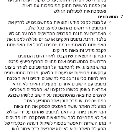
וכן לפנות לרשויות החוק המוסמכות עם ראיות
ואסמכתאות לפעילות הגולש.
מחשבונים
על מנת לקבל מידע ותוצאות במחשבונים יש להזין את
הנתונים הדרושים בהתאם למוצג בכל שלב.
האחריות על הזנת הפרטים המדויקים חלה על הגולש
בלבד. הזנת נתונים חלקיים או שגויים עלולה למנוע את
האפשרות להשתמש במחשבונים ולסכל את האפשרות
לקבל מידע ותוצאות מדויקים.
המידע והתוצאות שיתקבלו לאחר הזנת הנתונים
הדרושים במחשבונים אינם מהווים תחליף לייעוץ פרטני
מאיש מקצוע. אין להסתמך על המחשבונים לצורך ביצוע
עסקאות מסוימות או פעולות כלשהן. מטרת המחשבונים
היא להוות כלי עזר בנוסף לחישובים ידניים ו/או הצלבת
נתונים עם חישובים אחרים. מפעילת האתר לא תהא
אחראית באופן כלשהו לנזקים ו/או הפסדים העלולים
להיגרם כתוצאה מהסתמכות על חישוב כלשהו שבוצע
במחשבונים, או מכל תוכן אחר המופיע באתר.
מפעילת האתר עושה מאמצים לספק את התוצאות
המדויקות ביותר בהתאם לנתונים שהוזנו על ידי הגולש,
אך לא מתחייבת לכך שהתוצאות שיתקבלו יהיו מדויקים.
מתן השירות יתאפשר בכפוף לשיקול דעתה הבלעדי של
מפעילת האתר והיא לא יהא אחראית לכל איחור ו/או