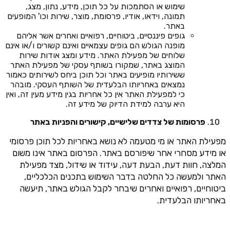
שימוש או הסתמכות על כל תוכן, מידע, נתון, מצג,
תמונה, וידאו, אודיו, פרסומת, מוצר, שירות וכו' המופעים
באתר.
גופים פיננסיים, ביטוחיים, רפואיים ואחרים אשר אליהם
מופנה הגולש הם גופים עצמאיים ואינם קשורים ו/או אינם
שלוחים של מפעילת האתר. מידע ומצג אודות שירות
המוצג באתר, שמקורו בשותף עסקי של מפעילת האתר
ששירותיו מופיעים באתר וכל תוכן ביחס לשירותים כאמור
נמצאים באחריותו הבלעדית של השותף העסקי. מובהר
כי למפעילת האתר אין כל אחריות בגין מידע מעין זה, ואין
היא ערבה למידת הדיוק של מידע זה.
פרסומות של צדדים שלישיים, קישורים והפניות באתר
מפעילת האתר או מי מטעמה לא נושא באחריות לכל תוכן פרסומי
או מידע מסחרי אחר שיפורסם באתר. הפרסום באתר אינו משום
המלצה, חוות דעת, הבעת דעה, עידוד או שידול, מצד מפעילת
האתר ולמעשה כל החלטה בדבר השימוש בתכנים הכלכליים,
ביטוחיים, רפואיים ואחרים שיבחר לקבל הגולש באתר, תיעשה
באחריותו הבלעדית.