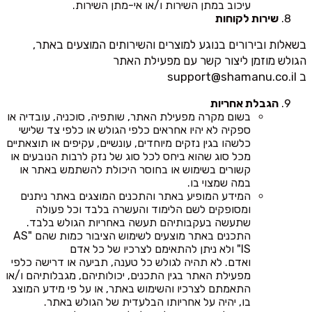
עיכוב במתן השירות ו/או אי-מתן השירות.
שירות לקוחות
בשאלות ובירורים בנוגע למוצרים והשירותים המוצעים באתר,
הגולש מוזמן ליצור קשר עם מפעילת האתר
ב
support@shamanu.co.il
הגבלת אחריות
בשום מקרה מפעילת האתר, שותפיה, סוכניה, עובדיה או
ספקיה לא יהיו אחראים כלפי הגולש או כלפי צד שלישי
כלשהו בגין נזקים מיוחדים, עונשיים, עקיפים או תוצאתיים
מכל סוג שהוא ביחס לכל סוג של נזק לרבות הנובעים או
קשורים בשימוש או בחוסר היכולת להשתמש באתר או
במה שמצוי בו.
המידע המופיע באתר והתכנים המוצגים באתר ניתנים
ומסופקים לשם הלימוד והעשרה בלבד וכל פעולה
שתעשה בעקבותיהם תעשה באחריות הגולש בלבד.
התכנים באתר מוצעים לשימוש הציבור כמות שהם "AS
IS" ולא ניתן להתאימם לצרכיו של כל אדם
ואדם. לא תהיה לגולש כל טענה, תביעה או דרישה כלפי
מפעילת האתר בגין התכנים, יכולותיהם, מגבלותיהם ו/או
התאמתם לצרכיו והשימוש באתר, או על פי מידע המוצג
בו, יהיה על אחריותו הבלעדית של הגולש באתר.