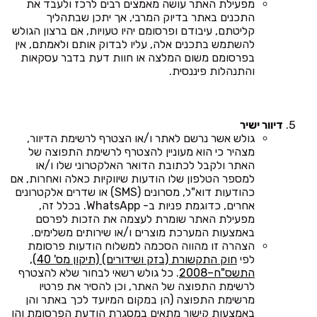
מפעילת האתר עושה מאמצים רבים לרכז ולעבד את
התכנים באתר בדיוק המרבי, אך יתכן שבתהליך
קליטתם, עיבודם ופרסומם יהיו טעויות, אם ברצון הגולש
להשתמש בתכנים אלה, עליו לבדוק אותם ולאמתם, אין
בפרסומם משום המלצה או חוות דעת בדבר עסקאות
והתנהלות פיננסית.
דיוור ישיר
גולש אשר נרשם לאתר ו/או הצטרף לרשימת הדיוור,
מצהיר כי הוא מעוניין להצטרף לרשימת התפוצה של
האתר ולקבל לכתובת הדואר האלקטרוני שלו ו/או
למספר הטלפון שלו הודעות שיווקיות כאלה ואחרות, אם
כהודעות דוא"ל, מסרונים (SMS) או שדרים אלקטרונים
אחרים, כדוגמת פניות ב- WhatsApp. בכלל זה,
מפעילת האתר שומרת לעצמה את הזכות לפרסם
באמצעות המערכת מוצרים ו/או שירותים משלימים.
הצהרה זו מהווה הסכמה למשלוח הודעות פרסומת
לפי
חוק התקשורת (בזק ושידורים) (תיקון מס' 40),
התשס"ח–2008
. כל גולש רשאי לבחור שלא להצטרף
לרשימת התפוצה של האתר, וכן להסיר את פרטיו
מרשימת התפוצה (הן במקום המיועד לכך באתר והן
באמצעות קישור מתאים במסגרת הודעת הפרסומת והן