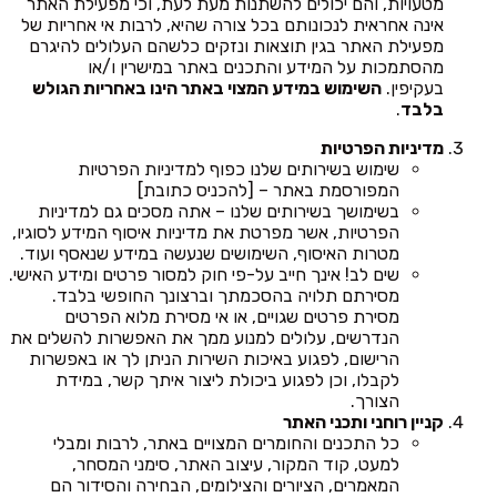
מטעויות, והם יכולים להשתנות מעת לעת, וכי מפעילת האתר
אינה אחראית לנכונותם בכל צורה שהיא, לרבות אי אחריות של
מפעילת האתר בגין תוצאות ונזקים כלשהם העלולים להיגרם
מהסתמכות על המידע והתכנים באתר במישרין ו/או
בעקיפין.
השימוש במידע המצוי באתר הינו באחריות הגולש
בלבד
.
מדיניות הפרטיות
שימוש בשירותים שלנו כפוף למדיניות הפרטיות
המפורסמת באתר – [להכניס כתובת]
בשימושך בשירותים שלנו – אתה מסכים גם למדיניות
הפרטיות, אשר מפרטת את מדיניות איסוף המידע לסוגיו,
מטרות האיסוף, השימושים שנעשה במידע שנאסף ועוד.
שים לב! אינך חייב על-פי חוק למסור פרטים ומידע האישי.
מסירתם תלויה בהסכמתך וברצונך החופשי בלבד.
מסירת פרטים שגויים, או אי מסירת מלוא הפרטים
הנדרשים, עלולים למנוע ממך את האפשרות להשלים את
הרישום, לפגוע באיכות השירות הניתן לך או באפשרות
לקבלו, וכן לפגוע ביכולת ליצור איתך קשר, במידת
הצורך.
קניין רוחני ותכני האתר
כל התכנים והחומרים המצויים באתר, לרבות ומבלי
למעט, קוד המקור, עיצוב האתר, סימני המסחר,
המאמרים, הציורים והצילומים, הבחירה והסידור הם