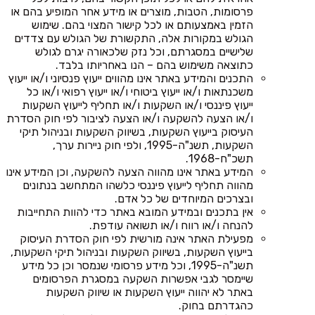
פרסומות, הטבות, מוצרים או מידע אחר המופיע בהם או
הזמין באמצעותם או לכל קישור המצוי בהם. שימוש
הגולש במקורות אלה, התקשורת של הגולש עם צדדים
שלישיים במסגרתם, וכל נזק שלכאורה יגרם לגולש
כתוצאה משימוש בהם – הנו באחריותו בלבד.
התכנים והמידע באתר אינו מהווים ייעוץ פנסיוני ו/או ייעוץ
משכנתאות ו/או ייעוץ ביטוחי ו/או ייעוץ רפואי ו/או כל
ייעוץ פיננסי ו/או השקעות ו/או תחליף לייעוץ השקעות
ו/או הצעה להשקעה ו/או הצעה לציבור לפי חוק הסדרת
העיסוק בייעוץ השקעות, בשיווק השקעות ובניהול תיקי
השקעות, תשנ"ה-1995, ולפי חוק ניירות ערך,
תשכ"ח-1968.
המידע באתר אינו מהווה הצעה להשקעה, וכן המידע אינו
מהווה תחליף לייעוץ פיננסי כלשהו המתחשב בנתונים
ובצרכים המיוחדים של כל אדם.
אין בתכנים ובמידע המובא באתר כדי להוות התחייבות
להנחה ו/או רווח ו/או תשואה עודפת.
מפעילת האתר אינה מורשית לפי חוק הסדרת העיסוק
בייעוץ השקעות, בשיווק השקעות ובניהול תיקי השקעות,
תשנ"ה-1995, וכל מידע פרסומי שנמסר וכן כל מידע
שיימסר לגבי אפשרות השקעה במסגרת הפרסומים
באתר לא יהווה ייעוץ השקעות או שיווק השקעות
כהגדרתם בחוק.