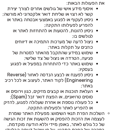
את הפעולות הבאות:
איסוף מידע אישי של גולשים אחרים לצורך יצירת
קשר לא רצוי או שליחת דואר אלקטרוני לא מורשה;
ניסיון לעקוף או לפגוע באמצעי אבטחה באתר או
להפריע לפעילותו התקינה;
ניסיון להונות, להטעות או להתחזות לאתר או
לגולשים בו;
ניצול לרעה של מערכות התמיכה או דיווחים
כוזבים על תקלות באתר;
שימוש במידע שהתקבל מהאתר למטרות של
פגיעה, הטרדה או ניצול של צד שלישי;
שימוש באתר כדי להתחרות במפעיל או לפגוע
בעסקיו;
ניסיון לפענח או לבצע הנדסה לאחור (Reverse
Engineering) לקוד האתר, לעיצוב או לכל רכיב
באתר;
העלאת תוכנות או קבצים מזיקים, כגון וירוסים או
סוסים טרויאניים, או הפצת דואר זבל (Spam);
כל פעולה נוספת או אחרת שעלולה לפגוע, להזיק
או להפריע לאתר ולפעילותו התקינה.
השלכות הפרת תנאי השימוש: מפעילת האתר שומרת
לעצמה את הזכות להפסיק או להשעות את זכות הגישה
של כל גולש לאתר, באופן מיידי וללא הודעה מוקדמת,
במקרה של הפרת התקנון, על פי שיקול דעתה הבלעדי