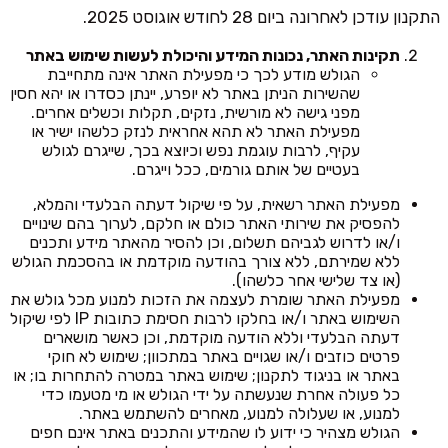
התקנון עודכן לאחרונה ביום 28 לחודש אוגוסט 2025.
תקינות האתר, נכונות המידע והיכולת לעשות שימוש באתר
הגולש מודע לכך כי מפעילת האתר אינה מתחייבת
שהשירות הניתן באתר לא יופרע, יינתן כסדרו או יהא חסין
מפני גישה לא מורשית, נזקים, תקלות וכשלים אחרים.
מפעילת האתר לא תהא אחראית לנזק כלשהו ישיר או
עקיף, לרבות עוגמת נפש וכיוצא בכך, שייגרם לגולש
בעטיים של אותם גורמים, ככל וייגרם.
מפעילת האתר רשאית, על פי שיקול דעתה הבלעדי והמלא,
להפסיק את שירותי האתר כולם או חלקם, לערוך בהם שינויים
ו/או לדרוש לגביהם תשלום, וכן להסיר מהאתר מידע ותכנים
ללא שמירתם, ללא צורך בהודעה מוקדמת או בהסכמת הגולש
(או צד שלישי אחר כלשהו).
מפעילת האתר שומרת לעצמה את הזכות למנוע מכל גולש את
השימוש באתר ו/או בחלקו לרבות חסימת כתובות IP לפי שיקול
דעתה הבלעדי וללא הודעה מוקדמת, וכן כאשר מושארים
פרטים כוזבים ו/או שגויים באתר במתכוון; שימוש לא חוקי
באתר או בניגוד לתקנון; שימוש באתר במטרה להתחרות בו; או
כל פעולה אחרת שנעשתה על ידי הגולש או מי מטעמו כדי
למנוע, או שעלולה למנוע, מאחרים להשתמש באתר.
הגולש מצהיר כי ידוע לו שהמידע והתכנים באתר אינם חפים