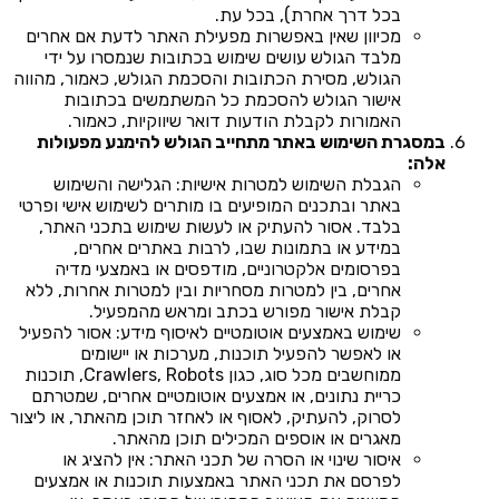
בכל דרך אחרת), בכל עת.
מכיוון שאין באפשרות מפעילת האתר לדעת אם אחרים
מלבד הגולש עושים שימוש בכתובות שנמסרו על ידי
הגולש, מסירת הכתובות והסכמת הגולש, כאמור, מהווה
אישור הגולש להסכמת כל המשתמשים בכתובות
האמורות לקבלת הודעות דואר שיווקיות, כאמור.
במסגרת השימוש באתר מתחייב הגולש להימנע מפעולות
אלה:
הגבלת השימוש למטרות אישיות: הגלישה והשימוש
באתר ובתכנים המופיעים בו מותרים לשימוש אישי ופרטי
בלבד. אסור להעתיק או לעשות שימוש בתכני האתר,
במידע או בתמונות שבו, לרבות באתרים אחרים,
בפרסומים אלקטרוניים, מודפסים או באמצעי מדיה
אחרים, בין למטרות מסחריות ובין למטרות אחרות, ללא
קבלת אישור מפורש בכתב ומראש מהמפעיל.
שימוש באמצעים אוטומטיים לאיסוף מידע: אסור להפעיל
או לאפשר להפעיל תוכנות, מערכות או יישומים
ממוחשבים מכל סוג, כגון Crawlers, Robots, תוכנות
כריית נתונים, או אמצעים אוטומטיים אחרים, שמטרתם
לסרוק, להעתיק, לאסוף או לאחזר תוכן מהאתר, או ליצור
מאגרים או אוספים המכילים תוכן מהאתר.
איסור שינוי או הסרה של תכני האתר: אין להציג או
לפרסם את תכני האתר באמצעות תוכנות או אמצעים