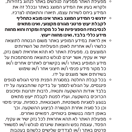
מפעילת האתר ממליצה לגולשים באתר לנהוג בזהירות,
ולקרוא בעיון את המידע המוצג באתר ובכלל זה את
המידע ביחס לשירות עצמו, תיאורו והתאמתו לצרכיו.
יודגש כי המידע המוצג באתר אינו מובא כתחליף
לקבלת יעוץ פרטני מגורם מקצועי, ואינו מתאים
לנסיבותיו הספציפיות של כל מקרה ומקרה והוא מהווה
מידע כללי בלבד, ואינו מהווה ייעוץ
.
אין לראות במידע המופיע באתר משום הבטחה לתוצאה
כלשהי ו/או אחריות לאופן הפעילויות של השירותים
המוצעים בו. מפעילת האתר לא תהא אחראית לשום נזק,
ישיר או עקיף, אשר ייגרם לגולש כתוצאה מהסתמכות על
מידע המופיע באתר ו/או בקישורים לאתרים אחרים ו/או
כל מקור מידע פנימי ו/או חיצוני אחר ו/או שימוש
בשירותים אשר מוצגים על ידו.
בכל קבלת החלטה במסגרת הפנית פרטי הגולש לגופים
פיננסיים, על הגולש לסמוך על בדיקה שהתבצעה על ידו
בלבד אודות ההשקעה ותנאיה, לרבות יתרונות וסיכונים
הכרוכים בהשקעה, ועליו לפנות לקבלת ייעוץ מתאים
בנוגע לסוגיות משפטיות, חשבונאיות, כספיות, ענייני מיסוי
וכן כל סוגיה אחרת הקשורה לביצוע ההשקעה. וכך
באופן דומה בנושאים ביטוחיים, רפואיים ואחרים.
מפעילת האתר לא תהא אחראית לכל נזק ישיר או עקיף,
הפסד, עוגמת נפש והוצאות שייגרמו לגולש ו/או למשאיר
פרטים באתר ו/או לצדדים שלישיים כלשהם בעקבות