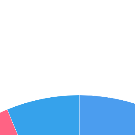
אני מאשר את תנאיי השימוש והפרטיות של האתר
מאשר כי פרטיי ישמשו לקבלת פניות והצעות שיווקיות למוצרים
פנסיוניים\ביטוח באמצעות טלפון, מייל או SMS מאיתנו או צד שלישי
שליחה