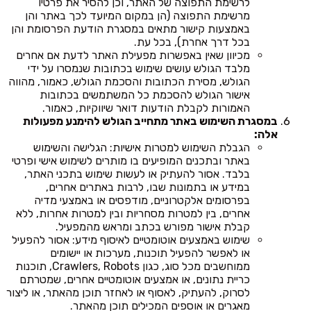
לרשימת התפוצה של האתר, וכן להסיר את פרטיו
מרשימת התפוצה (הן במקום המיועד לכך באתר והן
באמצעות קישור מתאים במסגרת הודעת הפרסומת והן
בכל דרך אחרת), בכל עת.
מכיוון שאין באפשרות מפעילת האתר לדעת אם אחרים
מלבד הגולש עושים שימוש בכתובות שנמסרו על ידי
הגולש, מסירת הכתובות והסכמת הגולש, כאמור, מהווה
אישור הגולש להסכמת כל המשתמשים בכתובות
האמורות לקבלת הודעות דואר שיווקיות, כאמור.
במסגרת השימוש באתר מתחייב הגולש להימנע מפעולות
אלה:
הגבלת השימוש למטרות אישיות: הגלישה והשימוש
באתר ובתכנים המופיעים בו מותרים לשימוש אישי ופרטי
בלבד. אסור להעתיק או לעשות שימוש בתכני האתר,
במידע או בתמונות שבו, לרבות באתרים אחרים,
בפרסומים אלקטרוניים, מודפסים או באמצעי מדיה
אחרים, בין למטרות מסחריות ובין למטרות אחרות, ללא
קבלת אישור מפורש בכתב ומראש מהמפעיל.
שימוש באמצעים אוטומטיים לאיסוף מידע: אסור להפעיל
או לאפשר להפעיל תוכנות, מערכות או יישומים
ממוחשבים מכל סוג, כגון Crawlers, Robots, תוכנות
כריית נתונים, או אמצעים אוטומטיים אחרים, שמטרתם
לסרוק, להעתיק, לאסוף או לאחזר תוכן מהאתר, או ליצור
מאגרים או אוספים המכילים תוכן מהאתר.