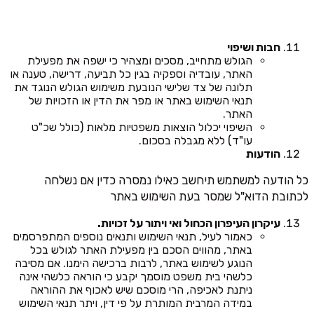
חבות ושיפוי
הגולש מתחייב, מסכים ומצהיר כי ישפה את מפעילת
האתר, עובדיה וספקיה בגין כל תביעה, דרישה, טענה או
תלונה של צד שלישי הנובעת משימוש הגולש הנוגד את
תנאי השימוש באתר או מפר את הדין או הזכויות של
האתר.
השיפוי יכלול הוצאות משפטיות מלאות (כולל שכ"ט
עו"ד) ללא מגבלה בסכום.
הודעות
כל הודעה למשתמש תיחשב כאילו נמסרה כדין אם נשלחה
לכתובת הדוא"ל שמסר בעת השימוש באתר
עיקרון העיפרון הכחול ואי ויתור על זכויות.
כאמור לעיל, תנאי השימוש ותנאים נוספים המתפרסמים
באתר, מהווים הסכם בין מפעילת האתר לגולש בכל
הנוגע לשימוש באתר, לרבות ברכישה הימנו. אם מסיבה
כלשהי בית משפט מוסמך יקבע כי הוראה כלשהי אינה
ניתנת לאכיפה, הרי מוסכם שיש לאכוף את ההוראה
במידה המרבית המותרת על פי דין, ויתר תנאי השימוש