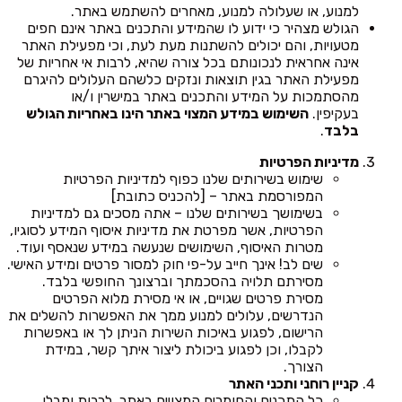
למנוע, או שעלולה למנוע, מאחרים להשתמש באתר.
הגולש מצהיר כי ידוע לו שהמידע והתכנים באתר אינם חפים
מטעויות, והם יכולים להשתנות מעת לעת, וכי מפעילת האתר
אינה אחראית לנכונותם בכל צורה שהיא, לרבות אי אחריות של
מפעילת האתר בגין תוצאות ונזקים כלשהם העלולים להיגרם
מהסתמכות על המידע והתכנים באתר במישרין ו/או
בעקיפין.
השימוש במידע המצוי באתר הינו באחריות הגולש
בלבד
.
מדיניות הפרטיות
שימוש בשירותים שלנו כפוף למדיניות הפרטיות
המפורסמת באתר – [להכניס כתובת]
בשימושך בשירותים שלנו – אתה מסכים גם למדיניות
הפרטיות, אשר מפרטת את מדיניות איסוף המידע לסוגיו,
מטרות האיסוף, השימושים שנעשה במידע שנאסף ועוד.
שים לב! אינך חייב על-פי חוק למסור פרטים ומידע האישי.
מסירתם תלויה בהסכמתך וברצונך החופשי בלבד.
מסירת פרטים שגויים, או אי מסירת מלוא הפרטים
הנדרשים, עלולים למנוע ממך את האפשרות להשלים את
הרישום, לפגוע באיכות השירות הניתן לך או באפשרות
לקבלו, וכן לפגוע ביכולת ליצור איתך קשר, במידת
הצורך.
קניין רוחני ותכני האתר
כל התכנים והחומרים המצויים באתר, לרבות ומבלי