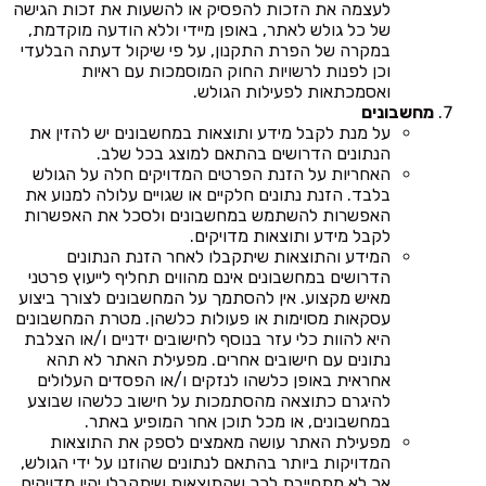
לעצמה את הזכות להפסיק או להשעות את זכות הגישה
של כל גולש לאתר, באופן מיידי וללא הודעה מוקדמת,
במקרה של הפרת התקנון, על פי שיקול דעתה הבלעדי
וכן לפנות לרשויות החוק המוסמכות עם ראיות
ואסמכתאות לפעילות הגולש.
מחשבונים
על מנת לקבל מידע ותוצאות במחשבונים יש להזין את
הנתונים הדרושים בהתאם למוצג בכל שלב.
האחריות על הזנת הפרטים המדויקים חלה על הגולש
בלבד. הזנת נתונים חלקיים או שגויים עלולה למנוע את
האפשרות להשתמש במחשבונים ולסכל את האפשרות
לקבל מידע ותוצאות מדויקים.
המידע והתוצאות שיתקבלו לאחר הזנת הנתונים
הדרושים במחשבונים אינם מהווים תחליף לייעוץ פרטני
מאיש מקצוע. אין להסתמך על המחשבונים לצורך ביצוע
עסקאות מסוימות או פעולות כלשהן. מטרת המחשבונים
היא להוות כלי עזר בנוסף לחישובים ידניים ו/או הצלבת
נתונים עם חישובים אחרים. מפעילת האתר לא תהא
אחראית באופן כלשהו לנזקים ו/או הפסדים העלולים
להיגרם כתוצאה מהסתמכות על חישוב כלשהו שבוצע
במחשבונים, או מכל תוכן אחר המופיע באתר.
מפעילת האתר עושה מאמצים לספק את התוצאות
המדויקות ביותר בהתאם לנתונים שהוזנו על ידי הגולש,
אך לא מתחייבת לכך שהתוצאות שיתקבלו יהיו מדויקים.