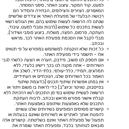
למעט, קוד המקור, עיצוב האתר, סימני המסחר,
המאמרים, הציורים והצילומים, הבחירה והסידור הם
רכושה הבלעדי של מפעילת האתר או צדדים שלישיים
שנתנו לה הרשאה לעשות שימוש בהם, ואין הגולש רשאי
לעשות בתכנים כל שימוש (לרבות ומבלי למעט, עיבוד,
העתקה, פרסום, הפצה, משלוח, ביצוע פומבי ושידור),
מבלי לקבל את הסכמת מפעילת האתר לכך, מראש
ובכתב.
כל זכות שלא הוקנתה למשתמש במפורש על פי תנאים
אלו – תישמר בידי מפעילת האתר.
אם תספק לנו משוב, פידבק, הערה או הצעה כלשהי לגבי
השירותים – אתה מקנה לנו בכך רישיון בלעדי, ללא
תמלוגים, תמידי, כלל-עולמי, בלתי הדיר, לשלב את
האמור בכל השירותים שלנו, הנוכחיים או העתידיים.
אין במתן אפשרות שיתוף תכנים (כדוגמת שיתוף
בפייסבוק, טוויטר וכיוצ"ב) כדי לראות בו משום ויתור או
הרשאה לעשיית שימוש במי מן התכנים ו/או הזכויות ללא
קבלת אישור מפורש מראש ובכתב, לרבות העתקת
התכנים שלא באמצעות שיתופם באמצעות האתר.
קישורים מסוימים המופיעים בשירותים שלנו עשויים
להפנות אותך לאתרים או לשירותים שאינם בבעלות או
תפעול של מפעילת האתר ואינם בשליטתה. קישורים אלה
מובאים לנוחותך בלבד, ומפעילת האתר שומרת את