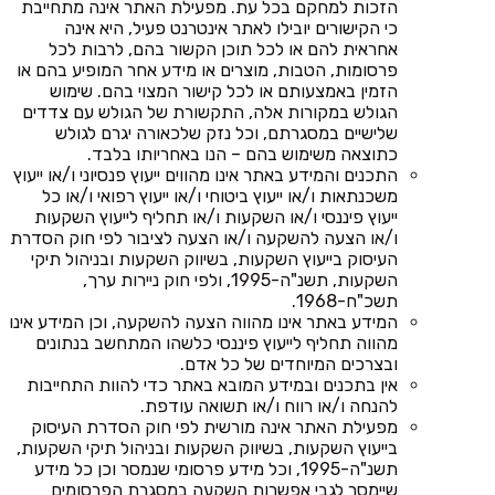
הזכות למחקם בכל עת. מפעילת האתר אינה מתחייבת
כי הקישורים יובילו לאתר אינטרנט פעיל, היא אינה
אחראית להם או לכל תוכן הקשור בהם, לרבות לכל
פרסומות, הטבות, מוצרים או מידע אחר המופיע בהם או
הזמין באמצעותם או לכל קישור המצוי בהם. שימוש
הגולש במקורות אלה, התקשורת של הגולש עם צדדים
שלישיים במסגרתם, וכל נזק שלכאורה יגרם לגולש
כתוצאה משימוש בהם – הנו באחריותו בלבד.
התכנים והמידע באתר אינו מהווים ייעוץ פנסיוני ו/או ייעוץ
משכנתאות ו/או ייעוץ ביטוחי ו/או ייעוץ רפואי ו/או כל
ייעוץ פיננסי ו/או השקעות ו/או תחליף לייעוץ השקעות
ו/או הצעה להשקעה ו/או הצעה לציבור לפי חוק הסדרת
העיסוק בייעוץ השקעות, בשיווק השקעות ובניהול תיקי
השקעות, תשנ"ה-1995, ולפי חוק ניירות ערך,
תשכ"ח-1968.
המידע באתר אינו מהווה הצעה להשקעה, וכן המידע אינו
מהווה תחליף לייעוץ פיננסי כלשהו המתחשב בנתונים
ובצרכים המיוחדים של כל אדם.
אין בתכנים ובמידע המובא באתר כדי להוות התחייבות
להנחה ו/או רווח ו/או תשואה עודפת.
מפעילת האתר אינה מורשית לפי חוק הסדרת העיסוק
בייעוץ השקעות, בשיווק השקעות ובניהול תיקי השקעות,
תשנ"ה-1995, וכל מידע פרסומי שנמסר וכן כל מידע
שיימסר לגבי אפשרות השקעה במסגרת הפרסומים