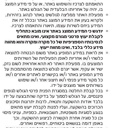
התאמתם לצרכיו והשימוש באתר, או על פי מידע המוצג
בו, יהיה על אחריותו הבלעדית של הגולש באתר.
מפעילת האתר ממליצה לגולשים באתר לנהוג בזהירות,
ולקרוא בעיון את המידע המוצג באתר ובכלל זה את
המידע ביחס לשירות עצמו, תיאורו והתאמתו לצרכיו.
יודגש כי המידע המוצג באתר אינו מובא כתחליף
לקבלת יעוץ פרטני מגורם מקצועי, ואינו מתאים
לנסיבותיו הספציפיות של כל מקרה ומקרה והוא מהווה
מידע כללי בלבד, ואינו מהווה ייעוץ
.
אין לראות במידע המופיע באתר משום הבטחה לתוצאה
כלשהי ו/או אחריות לאופן הפעילויות של השירותים
המוצעים בו. מפעילת האתר לא תהא אחראית לשום נזק,
ישיר או עקיף, אשר ייגרם לגולש כתוצאה מהסתמכות על
מידע המופיע באתר ו/או בקישורים לאתרים אחרים ו/או
כל מקור מידע פנימי ו/או חיצוני אחר ו/או שימוש
בשירותים אשר מוצגים על ידו.
בכל קבלת החלטה במסגרת הפנית פרטי הגולש לגופים
פיננסיים, על הגולש לסמוך על בדיקה שהתבצעה על ידו
בלבד אודות ההשקעה ותנאיה, לרבות יתרונות וסיכונים
הכרוכים בהשקעה, ועליו לפנות לקבלת ייעוץ מתאים
בנוגע לסוגיות משפטיות, חשבונאיות, כספיות, ענייני מיסוי
וכן כל סוגיה אחרת הקשורה לביצוע ההשקעה. וכך
באופן דומה בנושאים ביטוחיים, רפואיים ואחרים.