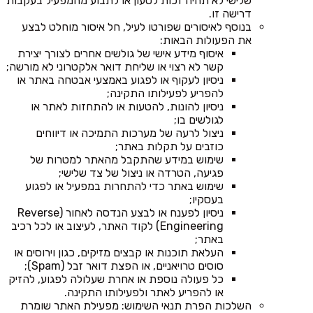
שלישי לא תהיה זכות לטעון או לתבוע מהמפעיל בעקבות
דרישה זו.
בנוסף לאיסורים שפורטו לעיל, חל איסור מוחלט לבצע
את הפעולות הבאות:
איסוף מידע אישי של גולשים אחרים לצורך יצירת
קשר לא רצוי או שליחת דואר אלקטרוני לא מורשה;
ניסיון לעקוף או לפגוע באמצעי אבטחה באתר או
להפריע לפעילותו התקינה;
ניסיון להונות, להטעות או להתחזות לאתר או
לגולשים בו;
ניצול לרעה של מערכות התמיכה או דיווחים
כוזבים על תקלות באתר;
שימוש במידע שהתקבל מהאתר למטרות של
פגיעה, הטרדה או ניצול של צד שלישי;
שימוש באתר כדי להתחרות במפעיל או לפגוע
בעסקיו;
ניסיון לפענח או לבצע הנדסה לאחור (Reverse
Engineering) לקוד האתר, לעיצוב או לכל רכיב
באתר;
העלאת תוכנות או קבצים מזיקים, כגון וירוסים או
סוסים טרויאניים, או הפצת דואר זבל (Spam);
כל פעולה נוספת או אחרת שעלולה לפגוע, להזיק
או להפריע לאתר ולפעילותו התקינה.
השלכות הפרת תנאי השימוש: מפעילת האתר שומרת