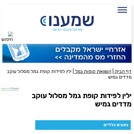
עם מתכנן פיננסי, השאירו פרטים:
שם מלא
פורטל פיננסי חדשני
חיפוש
נייד
פעולה נדרשת
היכן מנוהל החיסכון?
דף הבית
|
השוואת קופות גמל
|
ילין לפידות קופת גמל מסלול עוקב
מדדים גמיש
סכום חיסכון בקרן
ילין לפידות קופת גמל מסלול עוקב
מדדים גמיש
אני מאשר את תנאיי השימוש והפרטיות של האתר
מאשר כי פרטיי ישמשו לקבלת פניות והצעות שיווקיות למוצרים
נתונים כלליים
פנסיוניים\ביטוח באמצעות טלפון, מייל או SMS מאיתנו או צד שלישי