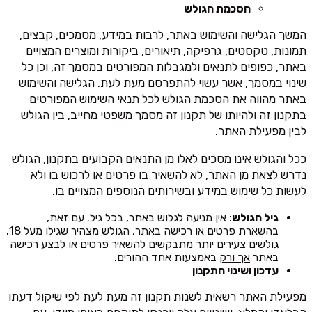
הסכמת הגולש
המשך הגלישה והשימוש באתר, לרבות במידע, מסמכים, קבצים,
תמונות, טקסטים, גרפיקה, תיאורים, ביקורות ומוצרים המצויים
באתר, כפופים לתנאים ולמגבלות המפורטים במסמך זה, וכן כל
שינוי במסמך, אשר עשוי להתפרסם מעת לעת. הגלישה והשימוש
באתר מהווה את הסכמת הגולש ל
כל
תנאי השימוש המפורטים
בתקנון זה ולהיותו של תקנון זה מסמך משפטי מחייב, בין הגולש
לבין מפעילת האתר.
ככל והגולש אינו מסכים לאלו מן התנאים הקבועים בתקנון, הגולש
נדרש לצאת מן האתר, לא להשאיר בו פרטים או לרכוש בו ולא
לעשות כל שימוש במידע ובשירותים הנוספים המצויים בו.
גיל הגולש
: אין מניעה לגלוש באתר, בכל גיל. עם זאת,
בהשארת פרטים או רכישה באתר, הגולש מצהיר שגילו מעל 18.
גולשים צעירים יותר מתבקשים להשאיר פרטים או לבצע רכישה
באתר
אך ורק
באמצעות אחד ההורים.
עדכון ושינוי התקנון
מפעילת האתר רשאית לשנות תקנון זה מעת לעת לפי שיקול דעתו