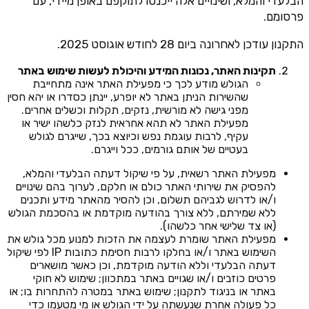
הבלעדי והמלא, ושינויים אלה ייכנסו לתוקפם באופן מיידי, עם
פרסומם.
התקנון עודכן לאחרונה ביום 28 לחודש אוגוסט 2025.
תקינות האתר, נכונות המידע והיכולת לעשות שימוש באתר
הגולש מודע לכך כי מפעילת האתר אינה מתחייבת
שהשירות הניתן באתר לא יופרע, יינתן כסדרו או יהא חסין
מפני גישה לא מורשית, נזקים, תקלות וכשלים אחרים.
מפעילת האתר לא תהא אחראית לנזק כלשהו ישיר או
עקיף, לרבות עוגמת נפש וכיוצא בכך, שייגרם לגולש
בעטיים של אותם גורמים, ככל וייגרם.
מפעילת האתר רשאית, על פי שיקול דעתה הבלעדי והמלא,
להפסיק את שירותי האתר כולם או חלקם, לערוך בהם שינויים
ו/או לדרוש לגביהם תשלום, וכן להסיר מהאתר מידע ותכנים
ללא שמירתם, ללא צורך בהודעה מוקדמת או בהסכמת הגולש
(או צד שלישי אחר כלשהו).
מפעילת האתר שומרת לעצמה את הזכות למנוע מכל גולש את
השימוש באתר ו/או בחלקו לרבות חסימת כתובות IP לפי שיקול
דעתה הבלעדי וללא הודעה מוקדמת, וכן כאשר מושארים
פרטים כוזבים ו/או שגויים באתר במתכוון; שימוש לא חוקי
באתר או בניגוד לתקנון; שימוש באתר במטרה להתחרות בו; או
כל פעולה אחרת שנעשתה על ידי הגולש או מי מטעמו כדי