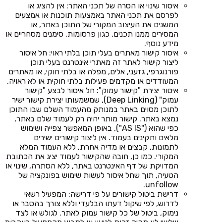
איסור שינוי או הסרה של תכני האתר: אין להציג או
לפרסם את תכני האתר באמצעות תוכנות או אמצעים
המשנים את העיצוב המקורי של התוכן באתר, או
המסירים ממנו תכנים, כגון פרסומות, סימנים מסחריים או
מידע נוסף.
איסור קישור מאתרים בעלי תוכן בלתי ראוי: חל איסור
ליצור קישור לאתר זה מאתרי אינטרנט בעלי תוכן
פורנוגרפי, גזעני, אלים, מפלה או בלתי חוקי, או מאתרים
המעודדים או מקדמים פעילות בלתי חוקית או לא ראויה.
איסור יצירת "קישור עמוק": חל איסור לבצע "קישור
עמוק" (Deep Linking), שמשמעותו יצירת קישור ישיר
לתוכן מסוים באתר במנותק מהעמוד השלם שבו התוכן
נמצא באתר. קישור מותר יהיה רק לעמוד שלם באתר,
כפי שהוא ("AS IS"), באופן המאפשר צפייה ושימוש
מלאים ותקינים בעמוד. אין ליצור קישורים ישירים
לתמונות, קבצים או מדיה אחרת, ללא העמוד המלא
המקורי. כמו כן, חובה שהקישור לעמוד יציג את הכתובת
המדויקת של דף האינטרנט באתר, ללא הסתרה, שינוי או
הטעיה, תוך שחל איסור לעשות שימוש בפונקציה של
unfollow.
דרישת ביטול קישורים על פי דרישה: המפעיל רשאי
לדרוש, לפי שיקול דעתו הבלעדי וללא צורך בהסבר או
נימוק, ביטול של כל קישור עמוק לאתר. לגולש או לצד