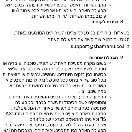
מתן השירות יתאפשר בכפוף לשיקול דעתה הבלעדי של
מפעילת האתר והיא לא יהא אחראית לכל איחור ו/או
עיכוב במתן השירות ו/או אי-מתן השירות.
שירות לקוחות
בשאלות ובירורים בנוגע למוצרים והשירותים המוצעים באתר,
הגולש מוזמן ליצור קשר עם מפעילת האתר
ב
support@shamanu.co.il
הגבלת אחריות
בשום מקרה מפעילת האתר, שותפיה, סוכניה, עובדיה או
ספקיה לא יהיו אחראים כלפי הגולש או כלפי צד שלישי
כלשהו בגין נזקים מיוחדים, עונשיים, עקיפים או תוצאתיים
מכל סוג שהוא ביחס לכל סוג של נזק לרבות הנובעים או
קשורים בשימוש או בחוסר היכולת להשתמש באתר או
במה שמצוי בו.
המידע המופיע באתר והתכנים המוצגים באתר ניתנים
ומסופקים לשם הלימוד והעשרה בלבד וכל פעולה
שתעשה בעקבותיהם תעשה באחריות הגולש בלבד.
התכנים באתר מוצעים לשימוש הציבור כמות שהם "AS
IS" ולא ניתן להתאימם לצרכיו של כל אדם
ואדם. לא תהיה לגולש כל טענה, תביעה או דרישה כלפי
מפעילת האתר בגין התכנים, יכולותיהם, מגבלותיהם ו/או