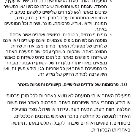
מפעילת האתר לא תהא אחראית לכל נזק ישיר או עקיף,
הפסד, עוגמת נפש והוצאות שייגרמו לגולש ו/או למשאיר
פרטים באתר ו/או לצדדים שלישיים כלשהם בעקבות
שימוש או הסתמכות על כל תוכן, מידע, נתון, מצג,
תמונה, וידאו, אודיו, פרסומת, מוצר, שירות וכו' המופעים
באתר.
גופים פיננסיים, ביטוחיים, רפואיים ואחרים אשר אליהם
מופנה הגולש הם גופים עצמאיים ואינם קשורים ו/או אינם
שלוחים של מפעילת האתר. מידע ומצג אודות שירות
המוצג באתר, שמקורו בשותף עסקי של מפעילת האתר
ששירותיו מופיעים באתר וכל תוכן ביחס לשירותים כאמור
נמצאים באחריותו הבלעדית של השותף העסקי. מובהר
כי למפעילת האתר אין כל אחריות בגין מידע מעין זה, ואין
היא ערבה למידת הדיוק של מידע זה.
פרסומות של צדדים שלישיים, קישורים והפניות באתר
מפעילת האתר או מי מטעמה לא נושא באחריות לכל תוכן פרסומי
או מידע מסחרי אחר שיפורסם באתר. הפרסום באתר אינו משום
המלצה, חוות דעת, הבעת דעה, עידוד או שידול, מצד מפעילת
האתר ולמעשה כל החלטה בדבר השימוש בתכנים הכלכליים,
ביטוחיים, רפואיים ואחרים שיבחר לקבל הגולש באתר, תיעשה
באחריותו הבלעדית.