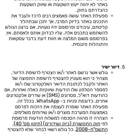
באתר לא יהווה ייעוץ השקעות או שיווק השקעות
כהגדרתם בחוק.
מפעילת האתר עושה מאמצים רבים לרכז ולעבד את
התכנים באתר בדיוק המרבי, אך יתכן שבתהליך
קליטתם, עיבודם ופרסומם יהיו טעויות, אם ברצון הגולש
להשתמש בתכנים אלה, עליו לבדוק אותם ולאמתם, אין
בפרסומם משום המלצה או חוות דעת בדבר עסקאות
והתנהלות פיננסית.
דיוור ישיר
גולש אשר נרשם לאתר ו/או הצטרף לרשימת הדיוור,
מצהיר כי הוא מעוניין להצטרף לרשימת התפוצה של
האתר ולקבל לכתובת הדואר האלקטרוני שלו ו/או
למספר הטלפון שלו הודעות שיווקיות כאלה ואחרות, אם
כהודעות דוא"ל, מסרונים (SMS) או שדרים אלקטרונים
אחרים, כדוגמת פניות ב- WhatsApp. בכלל זה,
מפעילת האתר שומרת לעצמה את הזכות לפרסם
באמצעות המערכת מוצרים ו/או שירותים משלימים.
הצהרה זו מהווה הסכמה למשלוח הודעות פרסומת
לפי
חוק התקשורת (בזק ושידורים) (תיקון מס' 40),
התשס"ח–2008
. כל גולש רשאי לבחור שלא להצטרף