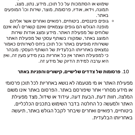
שימוש או הסתמכות על כל תוכן, מידע, נתון, מצג,
תמונה, וידאו, אודיו, פרסומת, מוצר, שירות וכו' המופעים
באתר.
גופים פיננסיים, ביטוחיים, רפואיים ואחרים אשר אליהם
מופנה הגולש הם גופים עצמאיים ואינם קשורים ו/או אינם
שלוחים של מפעילת האתר. מידע ומצג אודות שירות
המוצג באתר, שמקורו בשותף עסקי של מפעילת האתר
ששירותיו מופיעים באתר וכל תוכן ביחס לשירותים כאמור
נמצאים באחריותו הבלעדית של השותף העסקי. מובהר
כי למפעילת האתר אין כל אחריות בגין מידע מעין זה, ואין
היא ערבה למידת הדיוק של מידע זה.
פרסומות של צדדים שלישיים, קישורים והפניות באתר
מפעילת האתר או מי מטעמה לא נושא באחריות לכל תוכן פרסומי
או מידע מסחרי אחר שיפורסם באתר. הפרסום באתר אינו משום
המלצה, חוות דעת, הבעת דעה, עידוד או שידול, מצד מפעילת
האתר ולמעשה כל החלטה בדבר השימוש בתכנים הכלכליים,
ביטוחיים, רפואיים ואחרים שיבחר לקבל הגולש באתר, תיעשה
באחריותו הבלעדית.