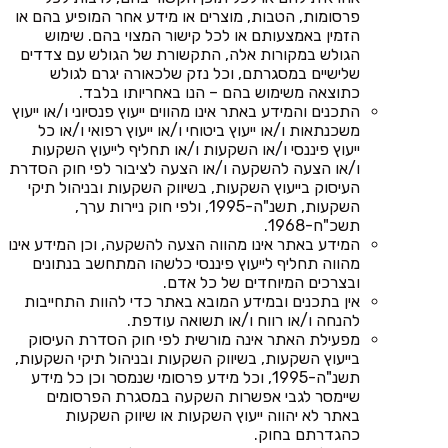
פרסומות, הטבות, מוצרים או מידע אחר המופיע בהם או
הזמין באמצעותם או לכל קישור המצוי בהם. שימוש
הגולש במקורות אלה, התקשורת של הגולש עם צדדים
שלישיים במסגרתם, וכל נזק שלכאורה יגרם לגולש
כתוצאה משימוש בהם – הנו באחריותו בלבד.
התכנים והמידע באתר אינו מהווים ייעוץ פנסיוני ו/או ייעוץ
משכנתאות ו/או ייעוץ ביטוחי ו/או ייעוץ רפואי ו/או כל
ייעוץ פיננסי ו/או השקעות ו/או תחליף לייעוץ השקעות
ו/או הצעה להשקעה ו/או הצעה לציבור לפי חוק הסדרת
העיסוק בייעוץ השקעות, בשיווק השקעות ובניהול תיקי
השקעות, תשנ"ה-1995, ולפי חוק ניירות ערך,
תשכ"ח-1968.
המידע באתר אינו מהווה הצעה להשקעה, וכן המידע אינו
מהווה תחליף לייעוץ פיננסי כלשהו המתחשב בנתונים
ובצרכים המיוחדים של כל אדם.
אין בתכנים ובמידע המובא באתר כדי להוות התחייבות
להנחה ו/או רווח ו/או תשואה עודפת.
מפעילת האתר אינה מורשית לפי חוק הסדרת העיסוק
בייעוץ השקעות, בשיווק השקעות ובניהול תיקי השקעות,
תשנ"ה-1995, וכל מידע פרסומי שנמסר וכן כל מידע
שיימסר לגבי אפשרות השקעה במסגרת הפרסומים
באתר לא יהווה ייעוץ השקעות או שיווק השקעות
כהגדרתם בחוק.