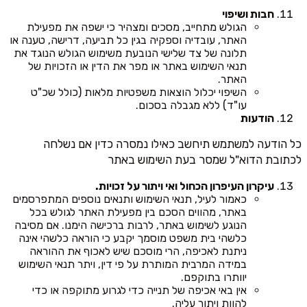
חבות ושיפוי
הגולש מתחייב, מסכים ומצהיר כי ישפה את מפעילת
האתר, עובדיה וספקיה בגין כל תביעה, דרישה, טענה או
תלונה של צד שלישי הנובעת משימוש הגולש הנוגד את
תנאי השימוש באתר או מפר את הדין או הזכויות של
האתר.
השיפוי יכלול הוצאות משפטיות מלאות (כולל שכ"ט
עו"ד) ללא מגבלה בסכום.
הודעות
כל הודעה למשתמש תיחשב כאילו נמסרה כדין אם נשלחה
לכתובת הדוא"ל שמסר בעת השימוש באתר
עיקרון העיפרון הכחול ואי ויתור על זכויות.
כאמור לעיל, תנאי השימוש ותנאים נוספים המתפרסמים
באתר, מהווים הסכם בין מפעילת האתר לגולש בכל
הנוגע לשימוש באתר, לרבות ברכישה הימנו. אם מסיבה
כלשהי בית משפט מוסמך יקבע כי הוראה כלשהי אינה
ניתנת לאכיפה, הרי מוסכם שיש לאכוף את ההוראה
במידה המרבית המותרת על פי דין, ויתר תנאי השימוש
יוותרו בתוקפם.
אין באי אכיפה של תנייה כדי לגרוע מתוקפה או כדי
להוות ויתור עליה.