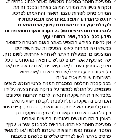
מפעילת האתר ממליצה לגולשים באתר לנהוג בזהירות,
ולקרוא בעיון את המידע המוצג באתר ובכלל זה את
המידע ביחס לשירות עצמו, תיאורו והתאמתו לצרכיו.
יודגש כי המידע המוצג באתר אינו מובא כתחליף
לקבלת יעוץ פרטני מגורם מקצועי, ואינו מתאים
לנסיבותיו הספציפיות של כל מקרה ומקרה והוא מהווה
מידע כללי בלבד, ואינו מהווה ייעוץ
.
אין לראות במידע המופיע באתר משום הבטחה לתוצאה
כלשהי ו/או אחריות לאופן הפעילויות של השירותים
המוצעים בו. מפעילת האתר לא תהא אחראית לשום נזק,
ישיר או עקיף, אשר ייגרם לגולש כתוצאה מהסתמכות על
מידע המופיע באתר ו/או בקישורים לאתרים אחרים ו/או
כל מקור מידע פנימי ו/או חיצוני אחר ו/או שימוש
בשירותים אשר מוצגים על ידו.
בכל קבלת החלטה במסגרת הפנית פרטי הגולש לגופים
פיננסיים, על הגולש לסמוך על בדיקה שהתבצעה על ידו
בלבד אודות ההשקעה ותנאיה, לרבות יתרונות וסיכונים
הכרוכים בהשקעה, ועליו לפנות לקבלת ייעוץ מתאים
בנוגע לסוגיות משפטיות, חשבונאיות, כספיות, ענייני מיסוי
וכן כל סוגיה אחרת הקשורה לביצוע ההשקעה. וכך
באופן דומה בנושאים ביטוחיים, רפואיים ואחרים.
מפעילת האתר לא תהא אחראית לכל נזק ישיר או עקיף,
הפסד, עוגמת נפש והוצאות שייגרמו לגולש ו/או למשאיר
פרטים באתר ו/או לצדדים שלישיים כלשהם בעקבות