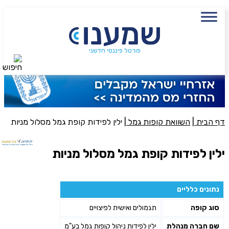
עם מתכנן פיננסי, השאירו פרטים:
שם מלא
נייד
פורטל פיננסי חדשני
חיפוש
פעולה נדרשת
היכן מנוהל החיסכון?
דף הבית
|
השוואת קופות גמל
|
ילין לפידות קופת גמל מסלול מניות
סכום חיסכון בקרן
ילין לפידות קופת גמל מסלול מניות
אני מאשר את תנאיי השימוש והפרטיות של האתר
נתונים כלליים
מאשר כי פרטיי ישמשו לקבלת פניות והצעות שיווקיות למוצרים
סוג קופה
תגמולים ואישית לפיצויים
פנסיוניים\ביטוח באמצעות טלפון, מייל או SMS מאיתנו או צד שלישי
שליחה
שם חברה מנהלת
ילין לפידות ניהול קופות גמל בע"מ