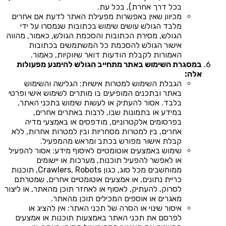
בכל דרך אחרת), בכל עת.
מכיוון שאין באפשרות מפעילת האתר לדעת אם אחרים
מלבד הגולש עושים שימוש בכתובות שנמסרו על ידי
הגולש, מסירת הכתובות והסכמת הגולש, כאמור, מהווה
אישור הגולש להסכמת כל המשתמשים בכתובות
האמורות לקבלת הודעות דואר שיווקיות, כאמור.
במסגרת השימוש באתר מתחייב הגולש להימנע מפעולות
אלה:
הגבלת השימוש למטרות אישיות: הגלישה והשימוש
באתר ובתכנים המופיעים בו מותרים לשימוש אישי ופרטי
בלבד. אסור להעתיק או לעשות שימוש בתכני האתר,
במידע או בתמונות שבו, לרבות באתרים אחרים,
בפרסומים אלקטרוניים, מודפסים או באמצעי מדיה
אחרים, בין למטרות מסחריות ובין למטרות אחרות, ללא
קבלת אישור מפורש בכתב ומראש מהמפעיל.
שימוש באמצעים אוטומטיים לאיסוף מידע: אסור להפעיל
או לאפשר להפעיל תוכנות, מערכות או יישומים
ממוחשבים מכל סוג, כגון Crawlers, Robots, תוכנות
כריית נתונים, או אמצעים אוטומטיים אחרים, שמטרתם
לסרוק, להעתיק, לאסוף או לאחזר תוכן מהאתר, או ליצור
מאגרים או אוספים המכילים תוכן מהאתר.
איסור שינוי או הסרה של תכני האתר: אין להציג או
לפרסם את תכני האתר באמצעות תוכנות או אמצעים