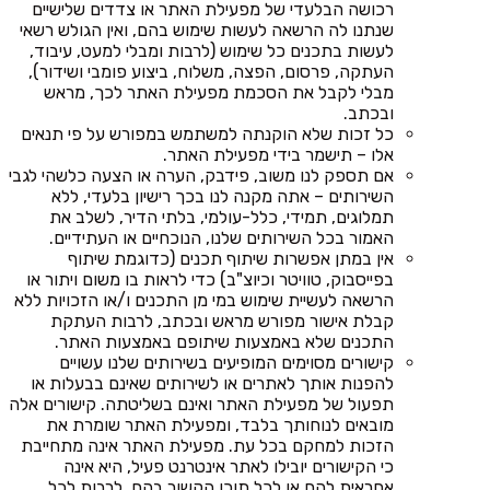
רכושה הבלעדי של מפעילת האתר או צדדים שלישיים
שנתנו לה הרשאה לעשות שימוש בהם, ואין הגולש רשאי
לעשות בתכנים כל שימוש (לרבות ומבלי למעט, עיבוד,
העתקה, פרסום, הפצה, משלוח, ביצוע פומבי ושידור),
מבלי לקבל את הסכמת מפעילת האתר לכך, מראש
ובכתב.
כל זכות שלא הוקנתה למשתמש במפורש על פי תנאים
אלו – תישמר בידי מפעילת האתר.
אם תספק לנו משוב, פידבק, הערה או הצעה כלשהי לגבי
השירותים – אתה מקנה לנו בכך רישיון בלעדי, ללא
תמלוגים, תמידי, כלל-עולמי, בלתי הדיר, לשלב את
האמור בכל השירותים שלנו, הנוכחיים או העתידיים.
אין במתן אפשרות שיתוף תכנים (כדוגמת שיתוף
בפייסבוק, טוויטר וכיוצ"ב) כדי לראות בו משום ויתור או
הרשאה לעשיית שימוש במי מן התכנים ו/או הזכויות ללא
קבלת אישור מפורש מראש ובכתב, לרבות העתקת
התכנים שלא באמצעות שיתופם באמצעות האתר.
קישורים מסוימים המופיעים בשירותים שלנו עשויים
להפנות אותך לאתרים או לשירותים שאינם בבעלות או
תפעול של מפעילת האתר ואינם בשליטתה. קישורים אלה
מובאים לנוחותך בלבד, ומפעילת האתר שומרת את
הזכות למחקם בכל עת. מפעילת האתר אינה מתחייבת
כי הקישורים יובילו לאתר אינטרנט פעיל, היא אינה
אחראית להם או לכל תוכן הקשור בהם, לרבות לכל