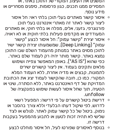
המשנים את העיצוב המקורי של התוכן באתר, או
המסירים ממנו תכנים, כגון פרסומות, סימנים מסחריים או
מידע נוסף.
איסור קישור מאתרים בעלי תוכן בלתי ראוי: חל איסור
ליצור קישור לאתר זה מאתרי אינטרנט בעלי תוכן
פורנוגרפי, גזעני, אלים, מפלה או בלתי חוקי, או מאתרים
המעודדים או מקדמים פעילות בלתי חוקית או לא ראויה.
איסור יצירת "קישור עמוק": חל איסור לבצע "קישור
עמוק" (Deep Linking), שמשמעותו יצירת קישור ישיר
לתוכן מסוים באתר במנותק מהעמוד השלם שבו התוכן
נמצא באתר. קישור מותר יהיה רק לעמוד שלם באתר,
כפי שהוא ("AS IS"), באופן המאפשר צפייה ושימוש
מלאים ותקינים בעמוד. אין ליצור קישורים ישירים
לתמונות, קבצים או מדיה אחרת, ללא העמוד המלא
המקורי. כמו כן, חובה שהקישור לעמוד יציג את הכתובת
המדויקת של דף האינטרנט באתר, ללא הסתרה, שינוי או
הטעיה, תוך שחל איסור לעשות שימוש בפונקציה של
unfollow.
דרישת ביטול קישורים על פי דרישה: המפעיל רשאי
לדרוש, לפי שיקול דעתו הבלעדי וללא צורך בהסבר או
נימוק, ביטול של כל קישור עמוק לאתר. לגולש או לצד
שלישי לא תהיה זכות לטעון או לתבוע מהמפעיל בעקבות
דרישה זו.
בנוסף לאיסורים שפורטו לעיל, חל איסור מוחלט לבצע