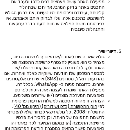
מפעילת האתר עושה מאמצים רבים לרכז ולעבד את
התכנים באתר בדיוק המרבי, אך יתכן שבתהליך
קליטתם, עיבודם ופרסומם יהיו טעויות, אם ברצון הגולש
להשתמש בתכנים אלה, עליו לבדוק אותם ולאמתם, אין
בפרסומם משום המלצה או חוות דעת בדבר עסקאות
והתנהלות פיננסית.
דיוור ישיר
גולש אשר נרשם לאתר ו/או הצטרף לרשימת הדיוור,
מצהיר כי הוא מעוניין להצטרף לרשימת התפוצה של
האתר ולקבל לכתובת הדואר האלקטרוני שלו ו/או
למספר הטלפון שלו הודעות שיווקיות כאלה ואחרות, אם
כהודעות דוא"ל, מסרונים (SMS) או שדרים אלקטרונים
אחרים, כדוגמת פניות ב- WhatsApp. בכלל זה,
מפעילת האתר שומרת לעצמה את הזכות לפרסם
באמצעות המערכת מוצרים ו/או שירותים משלימים.
הצהרה זו מהווה הסכמה למשלוח הודעות פרסומת
לפי
חוק התקשורת (בזק ושידורים) (תיקון מס' 40),
התשס"ח–2008
. כל גולש רשאי לבחור שלא להצטרף
לרשימת התפוצה של האתר, וכן להסיר את פרטיו
מרשימת התפוצה (הן במקום המיועד לכך באתר והן
באמצעות קישור מתאים במסגרת הודעת הפרסומת והן