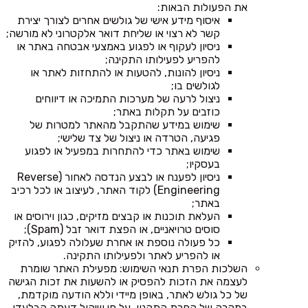
את הפעולות הבאות:
איסוף מידע אישי של גולשים אחרים לצורך יצירת
קשר לא רצוי או שליחת דואר אלקטרוני לא מורשה;
ניסיון לעקוף או לפגוע באמצעי אבטחה באתר או
להפריע לפעילותו התקינה;
ניסיון להונות, להטעות או להתחזות לאתר או
לגולשים בו;
ניצול לרעה של מערכות התמיכה או דיווחים
כוזבים על תקלות באתר;
שימוש במידע שהתקבל מהאתר למטרות של
פגיעה, הטרדה או ניצול של צד שלישי;
שימוש באתר כדי להתחרות במפעיל או לפגוע
בעסקיו;
ניסיון לפענח או לבצע הנדסה לאחור (Reverse
Engineering) לקוד האתר, לעיצוב או לכל רכיב
באתר;
העלאת תוכנות או קבצים מזיקים, כגון וירוסים או
סוסים טרויאניים, או הפצת דואר זבל (Spam);
כל פעולה נוספת או אחרת שעלולה לפגוע, להזיק
או להפריע לאתר ולפעילותו התקינה.
השלכות הפרת תנאי השימוש: מפעילת האתר שומרת
לעצמה את הזכות להפסיק או להשעות את זכות הגישה
של כל גולש לאתר, באופן מיידי וללא הודעה מוקדמת,
במקרה של הפרת התקנון, על פי שיקול דעתה הבלעדי