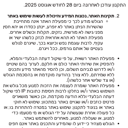
התקנון עודכן לאחרונה ביום 28 לחודש אוגוסט 2025.
תקינות האתר, נכונות המידע והיכולת לעשות שימוש באתר
הגולש מודע לכך כי מפעילת האתר אינה מתחייבת
שהשירות הניתן באתר לא יופרע, יינתן כסדרו או יהא חסין
מפני גישה לא מורשית, נזקים, תקלות וכשלים אחרים.
מפעילת האתר לא תהא אחראית לנזק כלשהו ישיר או
עקיף, לרבות עוגמת נפש וכיוצא בכך, שייגרם לגולש
בעטיים של אותם גורמים, ככל וייגרם.
מפעילת האתר רשאית, על פי שיקול דעתה הבלעדי והמלא,
להפסיק את שירותי האתר כולם או חלקם, לערוך בהם שינויים
ו/או לדרוש לגביהם תשלום, וכן להסיר מהאתר מידע ותכנים
ללא שמירתם, ללא צורך בהודעה מוקדמת או בהסכמת הגולש
(או צד שלישי אחר כלשהו).
מפעילת האתר שומרת לעצמה את הזכות למנוע מכל גולש את
השימוש באתר ו/או בחלקו לרבות חסימת כתובות IP לפי שיקול
דעתה הבלעדי וללא הודעה מוקדמת, וכן כאשר מושארים
פרטים כוזבים ו/או שגויים באתר במתכוון; שימוש לא חוקי
באתר או בניגוד לתקנון; שימוש באתר במטרה להתחרות בו; או
כל פעולה אחרת שנעשתה על ידי הגולש או מי מטעמו כדי
למנוע, או שעלולה למנוע, מאחרים להשתמש באתר.
הגולש מצהיר כי ידוע לו שהמידע והתכנים באתר אינם חפים