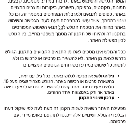
המשך הגלישה והשימוש באתר, לרבות במידע, מסמכים, קבצים,
תמונות, טקסטים, גרפיקה, תיאורים, ביקורות ומוצרים המצויים
באתר, כפופים לתנאים ולמגבלות המפורטים במסמך זה, וכן כל
שינוי במסמך, אשר עשוי להתפרסם מעת לעת. הגלישה והשימוש
באתר מהווה את הסכמת הגולש ל
כל
תנאי השימוש המפורטים
בתקנון זה ולהיותו של תקנון זה מסמך משפטי מחייב, בין הגולש
לבין מפעילת האתר.
ככל והגולש אינו מסכים לאלו מן התנאים הקבועים בתקנון, הגולש
נדרש לצאת מן האתר, לא להשאיר בו פרטים או לרכוש בו ולא
לעשות כל שימוש במידע ובשירותים הנוספים המצויים בו.
גיל הגולש
: אין מניעה לגלוש באתר, בכל גיל. עם זאת,
בהשארת פרטים או רכישה באתר, הגולש מצהיר שגילו מעל 18.
גולשים צעירים יותר מתבקשים להשאיר פרטים או לבצע רכישה
באתר
אך ורק
באמצעות אחד ההורים.
עדכון ושינוי התקנון
מפעילת האתר רשאית לשנות תקנון זה מעת לעת לפי שיקול דעתו
הבלעדי והמלא, ושינויים אלה ייכנסו לתוקפם באופן מיידי, עם
פרסומם.