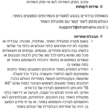
עיכוב במתן השירות ו/או אי-מתן השירות.
שירות לקוחות
בשאלות ובירורים בנוגע למוצרים והשירותים המוצעים באתר,
הגולש מוזמן ליצור קשר עם מפעילת האתר
ב
support@shamanu.co.il
הגבלת אחריות
בשום מקרה מפעילת האתר, שותפיה, סוכניה, עובדיה או
ספקיה לא יהיו אחראים כלפי הגולש או כלפי צד שלישי
כלשהו בגין נזקים מיוחדים, עונשיים, עקיפים או תוצאתיים
מכל סוג שהוא ביחס לכל סוג של נזק לרבות הנובעים או
קשורים בשימוש או בחוסר היכולת להשתמש באתר או
במה שמצוי בו.
המידע המופיע באתר והתכנים המוצגים באתר ניתנים
ומסופקים לשם הלימוד והעשרה בלבד וכל פעולה
שתעשה בעקבותיהם תעשה באחריות הגולש בלבד.
התכנים באתר מוצעים לשימוש הציבור כמות שהם "AS
IS" ולא ניתן להתאימם לצרכיו של כל אדם
ואדם. לא תהיה לגולש כל טענה, תביעה או דרישה כלפי
מפעילת האתר בגין התכנים, יכולותיהם, מגבלותיהם ו/או
התאמתם לצרכיו והשימוש באתר, או על פי מידע המוצג
בו, יהיה על אחריותו הבלעדית של הגולש באתר.