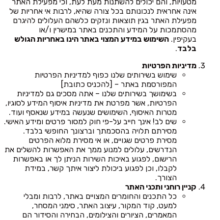
מטעויות, והם יכולים להשתנות מעת לעת, וכי מפעילת האתר
אינה אחראית לנכונותם בכל צורה שהיא, לרבות אי אחריות של
מפעילת האתר בגין תוצאות ונזקים כלשהם העלולים להיגרם
מהסתמכות על המידע והתכנים באתר במישרין ו/או
בעקיפין.
השימוש במידע המצוי באתר הינו באחריות הגולש
בלבד
.
מדיניות הפרטיות
שימוש בשירותים שלנו כפוף למדיניות הפרטיות
המפורסמת באתר – [להכניס כתובת]
בשימושך בשירותים שלנו – אתה מסכים גם למדיניות
הפרטיות, אשר מפרטת את מדיניות איסוף המידע לסוגיו,
מטרות האיסוף, השימושים שנעשה במידע שנאסף ועוד.
שים לב! אינך חייב על-פי חוק למסור פרטים ומידע האישי.
מסירתם תלויה בהסכמתך וברצונך החופשי בלבד.
מסירת פרטים שגויים, או אי מסירת מלוא הפרטים
הנדרשים, עלולים למנוע ממך את האפשרות להשלים את
הרישום, לפגוע באיכות השירות הניתן לך או באפשרות
לקבלו, וכן לפגוע ביכולת ליצור איתך קשר, במידת
הצורך.
קניין רוחני ותכני האתר
כל התכנים והחומרים המצויים באתר, לרבות ומבלי
למעט, קוד המקור, עיצוב האתר, סימני המסחר,
המאמרים, הציורים והצילומים, הבחירה והסידור הם