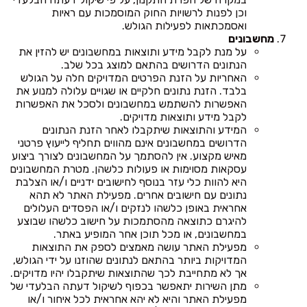
וכן לפנות לרשויות החוק המוסמכות עם ראיות
ואסמכתאות לפעילות הגולש.
מחשבונים
על מנת לקבל מידע ותוצאות במחשבונים יש להזין את
הנתונים הדרושים בהתאם למוצג בכל שלב.
האחריות על הזנת הפרטים המדויקים חלה על הגולש
בלבד. הזנת נתונים חלקיים או שגויים עלולה למנוע את
האפשרות להשתמש במחשבונים ולסכל את האפשרות
לקבל מידע ותוצאות מדויקים.
המידע והתוצאות שיתקבלו לאחר הזנת הנתונים
הדרושים במחשבונים אינם מהווים תחליף לייעוץ פרטני
מאיש מקצוע. אין להסתמך על המחשבונים לצורך ביצוע
עסקאות מסוימות או פעולות כלשהן. מטרת המחשבונים
היא להוות כלי עזר בנוסף לחישובים ידניים ו/או הצלבת
נתונים עם חישובים אחרים. מפעילת האתר לא תהא
אחראית באופן כלשהו לנזקים ו/או הפסדים העלולים
להיגרם כתוצאה מהסתמכות על חישוב כלשהו שבוצע
במחשבונים, או מכל תוכן אחר המופיע באתר.
מפעילת האתר עושה מאמצים לספק את התוצאות
המדויקות ביותר בהתאם לנתונים שהוזנו על ידי הגולש,
אך לא מתחייבת לכך שהתוצאות שיתקבלו יהיו מדויקים.
מתן השירות יתאפשר בכפוף לשיקול דעתה הבלעדי של
מפעילת האתר והיא לא יהא אחראית לכל איחור ו/או