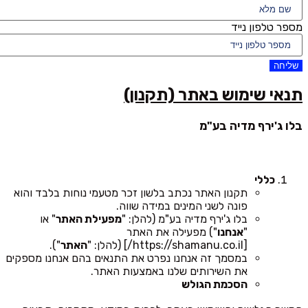
מספר טלפון נייד
שליחה
תנאי שימוש באתר (תקנון)
בלו ג'ירף מדיה בע"מ
כללי
תקנון האתר נכתב בלשון זכר מטעמי נוחות בלבד והוא
פונה לשני המינים במידה שווה.
בלו ג'ירף מדיה בע"מ (להלן: "
מפעילת האתר
" או
"
אנחנו
") מפעילה את האתר
[https://shamanu.co.il/] (להלן: "
האתר
").
במסמך זה אנחנו נפרט את התנאים בהם אנחנו מספקים
את השירותים שלנו באמצעות האתר.
הסכמת הגולש