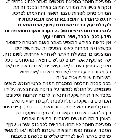
מפעילת האתר ממליצה לגולשים באתר לנהוג בזהירות,
ולקרוא בעיון את המידע המוצג באתר ובכלל זה את
המידע ביחס לשירות עצמו, תיאורו והתאמתו לצרכיו.
יודגש כי המידע המוצג באתר אינו מובא כתחליף
לקבלת יעוץ פרטני מגורם מקצועי, ואינו מתאים
לנסיבותיו הספציפיות של כל מקרה ומקרה והוא מהווה
מידע כללי בלבד, ואינו מהווה ייעוץ
.
אין לראות במידע המופיע באתר משום הבטחה לתוצאה
כלשהי ו/או אחריות לאופן הפעילויות של השירותים
המוצעים בו. מפעילת האתר לא תהא אחראית לשום נזק,
ישיר או עקיף, אשר ייגרם לגולש כתוצאה מהסתמכות על
מידע המופיע באתר ו/או בקישורים לאתרים אחרים ו/או
כל מקור מידע פנימי ו/או חיצוני אחר ו/או שימוש
בשירותים אשר מוצגים על ידו.
בכל קבלת החלטה במסגרת הפנית פרטי הגולש לגופים
פיננסיים, על הגולש לסמוך על בדיקה שהתבצעה על ידו
בלבד אודות ההשקעה ותנאיה, לרבות יתרונות וסיכונים
הכרוכים בהשקעה, ועליו לפנות לקבלת ייעוץ מתאים
בנוגע לסוגיות משפטיות, חשבונאיות, כספיות, ענייני מיסוי
וכן כל סוגיה אחרת הקשורה לביצוע ההשקעה. וכך
באופן דומה בנושאים ביטוחיים, רפואיים ואחרים.
מפעילת האתר לא תהא אחראית לכל נזק ישיר או עקיף,
הפסד, עוגמת נפש והוצאות שייגרמו לגולש ו/או למשאיר
פרטים באתר ו/או לצדדים שלישיים כלשהם בעקבות