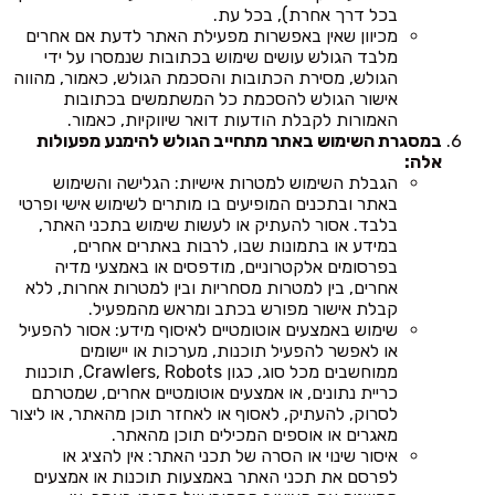
בכל דרך אחרת), בכל עת.
מכיוון שאין באפשרות מפעילת האתר לדעת אם אחרים
מלבד הגולש עושים שימוש בכתובות שנמסרו על ידי
הגולש, מסירת הכתובות והסכמת הגולש, כאמור, מהווה
אישור הגולש להסכמת כל המשתמשים בכתובות
האמורות לקבלת הודעות דואר שיווקיות, כאמור.
במסגרת השימוש באתר מתחייב הגולש להימנע מפעולות
אלה:
הגבלת השימוש למטרות אישיות: הגלישה והשימוש
באתר ובתכנים המופיעים בו מותרים לשימוש אישי ופרטי
בלבד. אסור להעתיק או לעשות שימוש בתכני האתר,
במידע או בתמונות שבו, לרבות באתרים אחרים,
בפרסומים אלקטרוניים, מודפסים או באמצעי מדיה
אחרים, בין למטרות מסחריות ובין למטרות אחרות, ללא
קבלת אישור מפורש בכתב ומראש מהמפעיל.
שימוש באמצעים אוטומטיים לאיסוף מידע: אסור להפעיל
או לאפשר להפעיל תוכנות, מערכות או יישומים
ממוחשבים מכל סוג, כגון Crawlers, Robots, תוכנות
כריית נתונים, או אמצעים אוטומטיים אחרים, שמטרתם
לסרוק, להעתיק, לאסוף או לאחזר תוכן מהאתר, או ליצור
מאגרים או אוספים המכילים תוכן מהאתר.
איסור שינוי או הסרה של תכני האתר: אין להציג או
לפרסם את תכני האתר באמצעות תוכנות או אמצעים