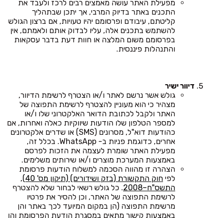
מפעילת האתר עושה מאמצים רבים לרכז ולעבד את
התכנים באתר בדיוק המרבי, אך יתכן שבתהליך
קליטתם, עיבודם ופרסומם יהיו טעויות, אם ברצון הגולש
להשתמש בתכנים אלה, עליו לבדוק אותם ולאמתם, אין
בפרסומם משום המלצה או חוות דעת בדבר עסקאות
והתנהלות פיננסית.
דיוור ישיר
גולש אשר נרשם לאתר ו/או הצטרף לרשימת הדיוור,
מצהיר כי הוא מעוניין להצטרף לרשימת התפוצה של
האתר ולקבל לכתובת הדואר האלקטרוני שלו ו/או
למספר הטלפון שלו הודעות שיווקיות כאלה ואחרות, אם
כהודעות דוא"ל, מסרונים (SMS) או שדרים אלקטרונים
אחרים, כדוגמת פניות ב- WhatsApp. בכלל זה,
מפעילת האתר שומרת לעצמה את הזכות לפרסם
באמצעות המערכת מוצרים ו/או שירותים משלימים.
הצהרה זו מהווה הסכמה למשלוח הודעות פרסומת
לפי
חוק התקשורת (בזק ושידורים) (תיקון מס' 40),
התשס"ח–2008
. כל גולש רשאי לבחור שלא להצטרף
לרשימת התפוצה של האתר, וכן להסיר את פרטיו
מרשימת התפוצה (הן במקום המיועד לכך באתר והן
באמצעות קישור מתאים במסגרת הודעת הפרסומת והן