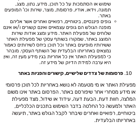
שימוש או הסתמכות על כל תוכן, מידע, נתון, מצג,
תמונה, וידאו, אודיו, פרסומת, מוצר, שירות וכו' המופעים
באתר.
גופים פיננסיים, ביטוחיים, רפואיים ואחרים אשר אליהם
מופנה הגולש הם גופים עצמאיים ואינם קשורים ו/או אינם
שלוחים של מפעילת האתר. מידע ומצג אודות שירות
המוצג באתר, שמקורו בשותף עסקי של מפעילת האתר
ששירותיו מופיעים באתר וכל תוכן ביחס לשירותים כאמור
נמצאים באחריותו הבלעדית של השותף העסקי. מובהר
כי למפעילת האתר אין כל אחריות בגין מידע מעין זה, ואין
היא ערבה למידת הדיוק של מידע זה.
פרסומות של צדדים שלישיים, קישורים והפניות באתר
מפעילת האתר או מי מטעמה לא נושא באחריות לכל תוכן פרסומי
או מידע מסחרי אחר שיפורסם באתר. הפרסום באתר אינו משום
המלצה, חוות דעת, הבעת דעה, עידוד או שידול, מצד מפעילת
האתר ולמעשה כל החלטה בדבר השימוש בתכנים הכלכליים,
ביטוחיים, רפואיים ואחרים שיבחר לקבל הגולש באתר, תיעשה
באחריותו הבלעדית.