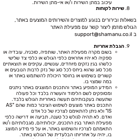
עיכוב במתן השירות ו/או אי-מתן השירות.
שירות לקוחות
בשאלות ובירורים בנוגע למוצרים והשירותים המוצעים באתר,
הגולש מוזמן ליצור קשר עם מפעילת האתר
ב
support@shamanu.co.il
הגבלת אחריות
בשום מקרה מפעילת האתר, שותפיה, סוכניה, עובדיה או
ספקיה לא יהיו אחראים כלפי הגולש או כלפי צד שלישי
כלשהו בגין נזקים מיוחדים, עונשיים, עקיפים או תוצאתיים
מכל סוג שהוא ביחס לכל סוג של נזק לרבות הנובעים או
קשורים בשימוש או בחוסר היכולת להשתמש באתר או
במה שמצוי בו.
המידע המופיע באתר והתכנים המוצגים באתר ניתנים
ומסופקים לשם הלימוד והעשרה בלבד וכל פעולה
שתעשה בעקבותיהם תעשה באחריות הגולש בלבד.
התכנים באתר מוצעים לשימוש הציבור כמות שהם "AS
IS" ולא ניתן להתאימם לצרכיו של כל אדם
ואדם. לא תהיה לגולש כל טענה, תביעה או דרישה כלפי
מפעילת האתר בגין התכנים, יכולותיהם, מגבלותיהם ו/או
התאמתם לצרכיו והשימוש באתר, או על פי מידע המוצג
בו, יהיה על אחריותו הבלעדית של הגולש באתר.