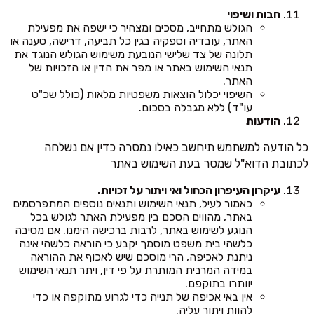
חבות ושיפוי
הגולש מתחייב, מסכים ומצהיר כי ישפה את מפעילת
האתר, עובדיה וספקיה בגין כל תביעה, דרישה, טענה או
תלונה של צד שלישי הנובעת משימוש הגולש הנוגד את
תנאי השימוש באתר או מפר את הדין או הזכויות של
האתר.
השיפוי יכלול הוצאות משפטיות מלאות (כולל שכ"ט
עו"ד) ללא מגבלה בסכום.
הודעות
כל הודעה למשתמש תיחשב כאילו נמסרה כדין אם נשלחה
לכתובת הדוא"ל שמסר בעת השימוש באתר
עיקרון העיפרון הכחול ואי ויתור על זכויות.
כאמור לעיל, תנאי השימוש ותנאים נוספים המתפרסמים
באתר, מהווים הסכם בין מפעילת האתר לגולש בכל
הנוגע לשימוש באתר, לרבות ברכישה הימנו. אם מסיבה
כלשהי בית משפט מוסמך יקבע כי הוראה כלשהי אינה
ניתנת לאכיפה, הרי מוסכם שיש לאכוף את ההוראה
במידה המרבית המותרת על פי דין, ויתר תנאי השימוש
יוותרו בתוקפם.
אין באי אכיפה של תנייה כדי לגרוע מתוקפה או כדי
להוות ויתור עליה.