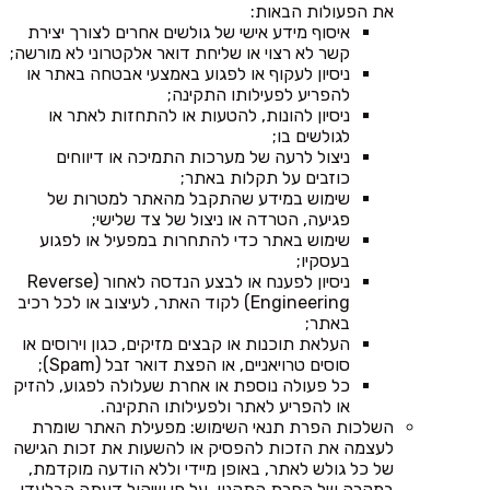
את הפעולות הבאות:
איסוף מידע אישי של גולשים אחרים לצורך יצירת
קשר לא רצוי או שליחת דואר אלקטרוני לא מורשה;
ניסיון לעקוף או לפגוע באמצעי אבטחה באתר או
להפריע לפעילותו התקינה;
ניסיון להונות, להטעות או להתחזות לאתר או
לגולשים בו;
ניצול לרעה של מערכות התמיכה או דיווחים
כוזבים על תקלות באתר;
שימוש במידע שהתקבל מהאתר למטרות של
פגיעה, הטרדה או ניצול של צד שלישי;
שימוש באתר כדי להתחרות במפעיל או לפגוע
בעסקיו;
ניסיון לפענח או לבצע הנדסה לאחור (Reverse
Engineering) לקוד האתר, לעיצוב או לכל רכיב
באתר;
העלאת תוכנות או קבצים מזיקים, כגון וירוסים או
סוסים טרויאניים, או הפצת דואר זבל (Spam);
כל פעולה נוספת או אחרת שעלולה לפגוע, להזיק
או להפריע לאתר ולפעילותו התקינה.
השלכות הפרת תנאי השימוש: מפעילת האתר שומרת
לעצמה את הזכות להפסיק או להשעות את זכות הגישה
של כל גולש לאתר, באופן מיידי וללא הודעה מוקדמת,
במקרה של הפרת התקנון, על פי שיקול דעתה הבלעדי