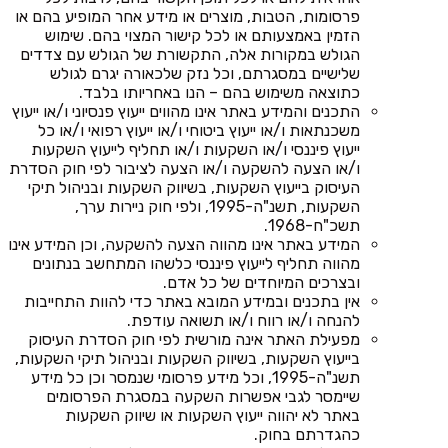
פרסומות, הטבות, מוצרים או מידע אחר המופיע בהם או
הזמין באמצעותם או לכל קישור המצוי בהם. שימוש
הגולש במקורות אלה, התקשורת של הגולש עם צדדים
שלישיים במסגרתם, וכל נזק שלכאורה יגרם לגולש
כתוצאה משימוש בהם – הנו באחריותו בלבד.
התכנים והמידע באתר אינו מהווים ייעוץ פנסיוני ו/או ייעוץ
משכנתאות ו/או ייעוץ ביטוחי ו/או ייעוץ רפואי ו/או כל
ייעוץ פיננסי ו/או השקעות ו/או תחליף לייעוץ השקעות
ו/או הצעה להשקעה ו/או הצעה לציבור לפי חוק הסדרת
העיסוק בייעוץ השקעות, בשיווק השקעות ובניהול תיקי
השקעות, תשנ"ה-1995, ולפי חוק ניירות ערך,
תשכ"ח-1968.
המידע באתר אינו מהווה הצעה להשקעה, וכן המידע אינו
מהווה תחליף לייעוץ פיננסי כלשהו המתחשב בנתונים
ובצרכים המיוחדים של כל אדם.
אין בתכנים ובמידע המובא באתר כדי להוות התחייבות
להנחה ו/או רווח ו/או תשואה עודפת.
מפעילת האתר אינה מורשית לפי חוק הסדרת העיסוק
בייעוץ השקעות, בשיווק השקעות ובניהול תיקי השקעות,
תשנ"ה-1995, וכל מידע פרסומי שנמסר וכן כל מידע
שיימסר לגבי אפשרות השקעה במסגרת הפרסומים
באתר לא יהווה ייעוץ השקעות או שיווק השקעות
כהגדרתם בחוק.