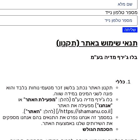
מספר טלפון נייד
שליחה
תנאי שימוש באתר (תקנון)
בלו ג'ירף מדיה בע"מ
כללי
תקנון האתר נכתב בלשון זכר מטעמי נוחות בלבד והוא
פונה לשני המינים במידה שווה.
בלו ג'ירף מדיה בע"מ (להלן: "
מפעילת האתר
" או
"
אנחנו
") מפעילה את האתר
[https://shamanu.co.il/] (להלן: "
האתר
").
במסמך זה אנחנו נפרט את התנאים בהם אנחנו מספקים
את השירותים שלנו באמצעות האתר.
הסכמת הגולש