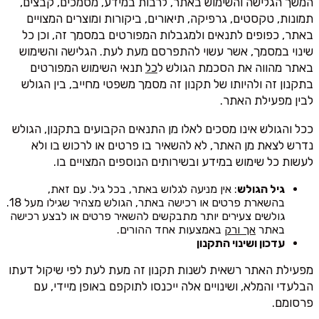
המשך הגלישה והשימוש באתר, לרבות במידע, מסמכים, קבצים,
תמונות, טקסטים, גרפיקה, תיאורים, ביקורות ומוצרים המצויים
באתר, כפופים לתנאים ולמגבלות המפורטים במסמך זה, וכן כל
שינוי במסמך, אשר עשוי להתפרסם מעת לעת. הגלישה והשימוש
באתר מהווה את הסכמת הגולש ל
כל
תנאי השימוש המפורטים
בתקנון זה ולהיותו של תקנון זה מסמך משפטי מחייב, בין הגולש
לבין מפעילת האתר.
ככל והגולש אינו מסכים לאלו מן התנאים הקבועים בתקנון, הגולש
נדרש לצאת מן האתר, לא להשאיר בו פרטים או לרכוש בו ולא
לעשות כל שימוש במידע ובשירותים הנוספים המצויים בו.
גיל הגולש
: אין מניעה לגלוש באתר, בכל גיל. עם זאת,
בהשארת פרטים או רכישה באתר, הגולש מצהיר שגילו מעל 18.
גולשים צעירים יותר מתבקשים להשאיר פרטים או לבצע רכישה
באתר
אך ורק
באמצעות אחד ההורים.
עדכון ושינוי התקנון
מפעילת האתר רשאית לשנות תקנון זה מעת לעת לפי שיקול דעתו
הבלעדי והמלא, ושינויים אלה ייכנסו לתוקפם באופן מיידי, עם
פרסומם.