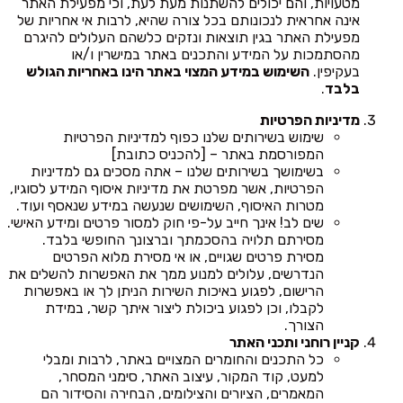
מטעויות, והם יכולים להשתנות מעת לעת, וכי מפעילת האתר
אינה אחראית לנכונותם בכל צורה שהיא, לרבות אי אחריות של
מפעילת האתר בגין תוצאות ונזקים כלשהם העלולים להיגרם
מהסתמכות על המידע והתכנים באתר במישרין ו/או
בעקיפין.
השימוש במידע המצוי באתר הינו באחריות הגולש
בלבד
.
מדיניות הפרטיות
שימוש בשירותים שלנו כפוף למדיניות הפרטיות
המפורסמת באתר – [להכניס כתובת]
בשימושך בשירותים שלנו – אתה מסכים גם למדיניות
הפרטיות, אשר מפרטת את מדיניות איסוף המידע לסוגיו,
מטרות האיסוף, השימושים שנעשה במידע שנאסף ועוד.
שים לב! אינך חייב על-פי חוק למסור פרטים ומידע האישי.
מסירתם תלויה בהסכמתך וברצונך החופשי בלבד.
מסירת פרטים שגויים, או אי מסירת מלוא הפרטים
הנדרשים, עלולים למנוע ממך את האפשרות להשלים את
הרישום, לפגוע באיכות השירות הניתן לך או באפשרות
לקבלו, וכן לפגוע ביכולת ליצור איתך קשר, במידת
הצורך.
קניין רוחני ותכני האתר
כל התכנים והחומרים המצויים באתר, לרבות ומבלי
למעט, קוד המקור, עיצוב האתר, סימני המסחר,
המאמרים, הציורים והצילומים, הבחירה והסידור הם