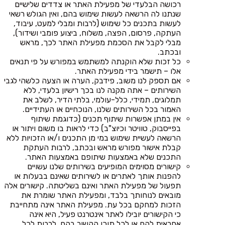
רכושה הבלעדי של מפעילת האתר או צדדים שלישיים
שנתנו לה הרשאה לעשות שימוש בהם, ואין הגולש רשאי
לעשות בתכנים כל שימוש (לרבות ומבלי למעט, עיבוד,
העתקה, פרסום, הפצה, משלוח, ביצוע פומבי ושידור),
מבלי לקבל את הסכמת מפעילת האתר לכך, מראש
ובכתב.
כל זכות שלא הוקנתה למשתמש במפורש על פי תנאים
אלו – תישמר בידי מפעילת האתר.
אם תספק לנו משוב, פידבק, הערה או הצעה כלשהי לגבי
השירותים – אתה מקנה לנו בכך רישיון בלעדי, ללא
תמלוגים, תמידי, כלל-עולמי, בלתי הדיר, לשלב את
האמור בכל השירותים שלנו, הנוכחיים או העתידיים.
אין במתן אפשרות שיתוף תכנים (כדוגמת שיתוף
בפייסבוק, טוויטר וכיוצ"ב) כדי לראות בו משום ויתור או
הרשאה לעשיית שימוש במי מן התכנים ו/או הזכויות ללא
קבלת אישור מפורש מראש ובכתב, לרבות העתקת
התכנים שלא באמצעות שיתופם באמצעות האתר.
קישורים מסוימים המופיעים בשירותים שלנו עשויים
להפנות אותך לאתרים או לשירותים שאינם בבעלות או
תפעול של מפעילת האתר ואינם בשליטתה. קישורים אלה
מובאים לנוחותך בלבד, ומפעילת האתר שומרת את
הזכות למחקם בכל עת. מפעילת האתר אינה מתחייבת
כי הקישורים יובילו לאתר אינטרנט פעיל, היא אינה
אחראית להם או לכל תוכן הקשור בהם, לרבות לכל