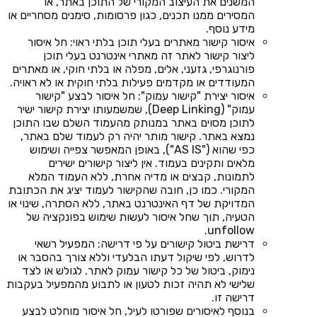
המשנים את העיצוב המקורי של התוכן באתר, או
המסירים ממנו תכנים, כגון פרסומות, סימנים מסחריים או
מידע נוסף.
איסור קישור מאתרים בעלי תוכן בלתי ראוי: חל איסור
ליצור קישור לאתר זה מאתרי אינטרנט בעלי תוכן
פורנוגרפי, גזעני, אלים, מפלה או בלתי חוקי, או מאתרים
המעודדים או מקדמים פעילות בלתי חוקית או לא ראויה.
איסור יצירת "קישור עמוק": חל איסור לבצע "קישור
עמוק" (Deep Linking), שמשמעותו יצירת קישור ישיר
לתוכן מסוים באתר במנותק מהעמוד השלם שבו התוכן
נמצא באתר. קישור מותר יהיה רק לעמוד שלם באתר,
כפי שהוא ("AS IS"), באופן המאפשר צפייה ושימוש
מלאים ותקינים בעמוד. אין ליצור קישורים ישירים
לתמונות, קבצים או מדיה אחרת, ללא העמוד המלא
המקורי. כמו כן, חובה שהקישור לעמוד יציג את הכתובת
המדויקת של דף האינטרנט באתר, ללא הסתרה, שינוי או
הטעיה, תוך שחל איסור לעשות שימוש בפונקציה של
unfollow.
דרישת ביטול קישורים על פי דרישה: המפעיל רשאי
לדרוש, לפי שיקול דעתו הבלעדי וללא צורך בהסבר או
נימוק, ביטול של כל קישור עמוק לאתר. לגולש או לצד
שלישי לא תהיה זכות לטעון או לתבוע מהמפעיל בעקבות
דרישה זו.
בנוסף לאיסורים שפורטו לעיל, חל איסור מוחלט לבצע