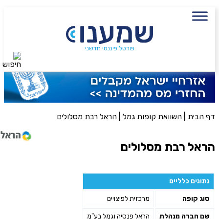
עם מתכנן פיננסי, השאירו פרטים:
שם מלא
נייד
פורטל פיננסי חדשני
חיפוש
פעולה נדרשת
היכן מנוהל החיסכון?
דף הבית
|
השוואת קופות גמל
|
הראל רבת מסלולים
סכום חיסכון בקרן
הראל רבת מסלולים
אני מאשר את תנאיי השימוש והפרטיות של האתר
נתונים כלליים
מאשר כי פרטיי ישמשו לקבלת פניות והצעות שיווקיות למוצרים
סוג קופה
מרכזית לפיצויים
פנסיוניים\ביטוח באמצעות טלפון, מייל או SMS מאיתנו או צד שלישי
שליחה
שם חברה מנהלת
הראל פנסיה וגמל בע"מ