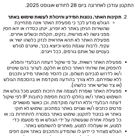
התקנון עודכן לאחרונה ביום 28 לחודש אוגוסט 2025.
תקינות האתר, נכונות המידע והיכולת לעשות שימוש באתר
הגולש מודע לכך כי מפעילת האתר אינה מתחייבת
שהשירות הניתן באתר לא יופרע, יינתן כסדרו או יהא חסין
מפני גישה לא מורשית, נזקים, תקלות וכשלים אחרים.
מפעילת האתר לא תהא אחראית לנזק כלשהו ישיר או
עקיף, לרבות עוגמת נפש וכיוצא בכך, שייגרם לגולש
בעטיים של אותם גורמים, ככל וייגרם.
מפעילת האתר רשאית, על פי שיקול דעתה הבלעדי והמלא,
להפסיק את שירותי האתר כולם או חלקם, לערוך בהם שינויים
ו/או לדרוש לגביהם תשלום, וכן להסיר מהאתר מידע ותכנים
ללא שמירתם, ללא צורך בהודעה מוקדמת או בהסכמת הגולש
(או צד שלישי אחר כלשהו).
מפעילת האתר שומרת לעצמה את הזכות למנוע מכל גולש את
השימוש באתר ו/או בחלקו לרבות חסימת כתובות IP לפי שיקול
דעתה הבלעדי וללא הודעה מוקדמת, וכן כאשר מושארים
פרטים כוזבים ו/או שגויים באתר במתכוון; שימוש לא חוקי
באתר או בניגוד לתקנון; שימוש באתר במטרה להתחרות בו; או
כל פעולה אחרת שנעשתה על ידי הגולש או מי מטעמו כדי
למנוע, או שעלולה למנוע, מאחרים להשתמש באתר.
הגולש מצהיר כי ידוע לו שהמידע והתכנים באתר אינם חפים