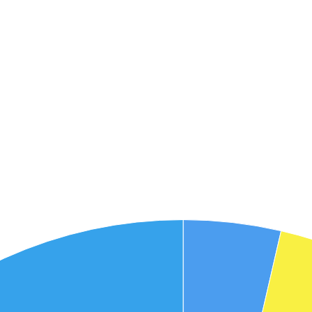
אני מאשר את תנאיי השימוש והפרטיות של האתר
מאשר כי פרטיי ישמשו לקבלת פניות והצעות שיווקיות למוצרים
פנסיוניים\ביטוח באמצעות טלפון, מייל או SMS מאיתנו או צד שלישי
שליחה