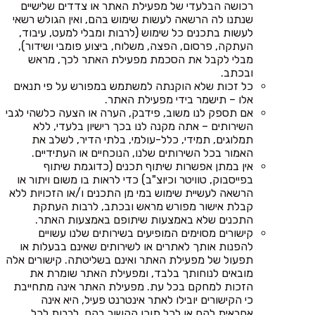
רכושה הבלעדי של מפעילת האתר או צדדים שלישיים
שנתנו לה הרשאה לעשות שימוש בהם, ואין הגולש רשאי
לעשות בתכנים כל שימוש (לרבות ומבלי למעט, עיבוד,
העתקה, פרסום, הפצה, משלוח, ביצוע פומבי ושידור),
מבלי לקבל את הסכמת מפעילת האתר לכך, מראש
ובכתב.
כל זכות שלא הוקנתה למשתמש במפורש על פי תנאים
אלו – תישמר בידי מפעילת האתר.
אם תספק לנו משוב, פידבק, הערה או הצעה כלשהי לגבי
השירותים – אתה מקנה לנו בכך רישיון בלעדי, ללא
תמלוגים, תמידי, כלל-עולמי, בלתי הדיר, לשלב את
האמור בכל השירותים שלנו, הנוכחיים או העתידיים.
אין במתן אפשרות שיתוף תכנים (כדוגמת שיתוף
בפייסבוק, טוויטר וכיוצ"ב) כדי לראות בו משום ויתור או
הרשאה לעשיית שימוש במי מן התכנים ו/או הזכויות ללא
קבלת אישור מפורש מראש ובכתב, לרבות העתקת
התכנים שלא באמצעות שיתופם באמצעות האתר.
קישורים מסוימים המופיעים בשירותים שלנו עשויים
להפנות אותך לאתרים או לשירותים שאינם בבעלות או
תפעול של מפעילת האתר ואינם בשליטתה. קישורים אלה
מובאים לנוחותך בלבד, ומפעילת האתר שומרת את
הזכות למחקם בכל עת. מפעילת האתר אינה מתחייבת
כי הקישורים יובילו לאתר אינטרנט פעיל, היא אינה
אחראית להם או לכל תוכן הקשור בהם, לרבות לכל