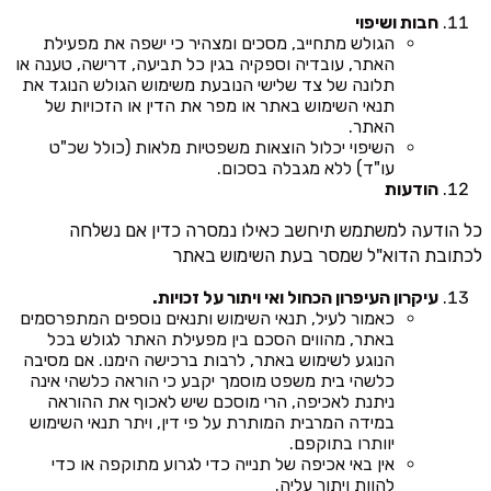
חבות ושיפוי
הגולש מתחייב, מסכים ומצהיר כי ישפה את מפעילת
האתר, עובדיה וספקיה בגין כל תביעה, דרישה, טענה או
תלונה של צד שלישי הנובעת משימוש הגולש הנוגד את
תנאי השימוש באתר או מפר את הדין או הזכויות של
האתר.
השיפוי יכלול הוצאות משפטיות מלאות (כולל שכ"ט
עו"ד) ללא מגבלה בסכום.
הודעות
כל הודעה למשתמש תיחשב כאילו נמסרה כדין אם נשלחה
לכתובת הדוא"ל שמסר בעת השימוש באתר
עיקרון העיפרון הכחול ואי ויתור על זכויות.
כאמור לעיל, תנאי השימוש ותנאים נוספים המתפרסמים
באתר, מהווים הסכם בין מפעילת האתר לגולש בכל
הנוגע לשימוש באתר, לרבות ברכישה הימנו. אם מסיבה
כלשהי בית משפט מוסמך יקבע כי הוראה כלשהי אינה
ניתנת לאכיפה, הרי מוסכם שיש לאכוף את ההוראה
במידה המרבית המותרת על פי דין, ויתר תנאי השימוש
יוותרו בתוקפם.
אין באי אכיפה של תנייה כדי לגרוע מתוקפה או כדי
להוות ויתור עליה.