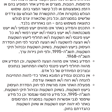
פרסומות, הטבות, מוצרים או מידע אחר המופיע בהם או
הזמין באמצעותם או לכל קישור המצוי בהם. שימוש
הגולש במקורות אלה, התקשורת של הגולש עם צדדים
שלישיים במסגרתם, וכל נזק שלכאורה יגרם לגולש
כתוצאה משימוש בהם – הנו באחריותו בלבד.
התכנים והמידע באתר אינו מהווים ייעוץ פנסיוני ו/או ייעוץ
משכנתאות ו/או ייעוץ ביטוחי ו/או ייעוץ רפואי ו/או כל
ייעוץ פיננסי ו/או השקעות ו/או תחליף לייעוץ השקעות
ו/או הצעה להשקעה ו/או הצעה לציבור לפי חוק הסדרת
העיסוק בייעוץ השקעות, בשיווק השקעות ובניהול תיקי
השקעות, תשנ"ה-1995, ולפי חוק ניירות ערך,
תשכ"ח-1968.
המידע באתר אינו מהווה הצעה להשקעה, וכן המידע אינו
מהווה תחליף לייעוץ פיננסי כלשהו המתחשב בנתונים
ובצרכים המיוחדים של כל אדם.
אין בתכנים ובמידע המובא באתר כדי להוות התחייבות
להנחה ו/או רווח ו/או תשואה עודפת.
מפעילת האתר אינה מורשית לפי חוק הסדרת העיסוק
בייעוץ השקעות, בשיווק השקעות ובניהול תיקי השקעות,
תשנ"ה-1995, וכל מידע פרסומי שנמסר וכן כל מידע
שיימסר לגבי אפשרות השקעה במסגרת הפרסומים
באתר לא יהווה ייעוץ השקעות או שיווק השקעות
כהגדרתם בחוק.