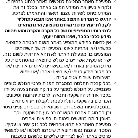
מפעילת האתר ממליצה לגולשים באתר לנהוג בזהירות,
ולקרוא בעיון את המידע המוצג באתר ובכלל זה את
המידע ביחס לשירות עצמו, תיאורו והתאמתו לצרכיו.
יודגש כי המידע המוצג באתר אינו מובא כתחליף
לקבלת יעוץ פרטני מגורם מקצועי, ואינו מתאים
לנסיבותיו הספציפיות של כל מקרה ומקרה והוא מהווה
מידע כללי בלבד, ואינו מהווה ייעוץ
.
אין לראות במידע המופיע באתר משום הבטחה לתוצאה
כלשהי ו/או אחריות לאופן הפעילויות של השירותים
המוצעים בו. מפעילת האתר לא תהא אחראית לשום נזק,
ישיר או עקיף, אשר ייגרם לגולש כתוצאה מהסתמכות על
מידע המופיע באתר ו/או בקישורים לאתרים אחרים ו/או
כל מקור מידע פנימי ו/או חיצוני אחר ו/או שימוש
בשירותים אשר מוצגים על ידו.
בכל קבלת החלטה במסגרת הפנית פרטי הגולש לגופים
פיננסיים, על הגולש לסמוך על בדיקה שהתבצעה על ידו
בלבד אודות ההשקעה ותנאיה, לרבות יתרונות וסיכונים
הכרוכים בהשקעה, ועליו לפנות לקבלת ייעוץ מתאים
בנוגע לסוגיות משפטיות, חשבונאיות, כספיות, ענייני מיסוי
וכן כל סוגיה אחרת הקשורה לביצוע ההשקעה. וכך
באופן דומה בנושאים ביטוחיים, רפואיים ואחרים.
מפעילת האתר לא תהא אחראית לכל נזק ישיר או עקיף,
הפסד, עוגמת נפש והוצאות שייגרמו לגולש ו/או למשאיר
פרטים באתר ו/או לצדדים שלישיים כלשהם בעקבות