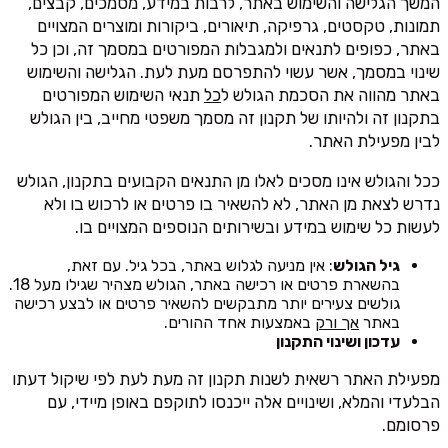
המשך הגלישה והשימוש באתר, לרבות במידע, מסמכים, קבצים,
תמונות, טקסטים, גרפיקה, תיאורים, ביקורות ומוצרים המצויים
באתר, כפופים לתנאים ולמגבלות המפורטים במסמך זה, וכן כל
שינוי במסמך, אשר עשוי להתפרסם מעת לעת. הגלישה והשימוש
באתר מהווה את הסכמת הגולש ל
כל
תנאי השימוש המפורטים
בתקנון זה ולהיותו של תקנון זה מסמך משפטי מחייב, בין הגולש
לבין מפעילת האתר.
ככל והגולש אינו מסכים לאלו מן התנאים הקבועים בתקנון, הגולש
נדרש לצאת מן האתר, לא להשאיר בו פרטים או לרכוש בו ולא
לעשות כל שימוש במידע ובשירותים הנוספים המצויים בו.
גיל הגולש
: אין מניעה לגלוש באתר, בכל גיל. עם זאת,
בהשארת פרטים או רכישה באתר, הגולש מצהיר שגילו מעל 18.
גולשים צעירים יותר מתבקשים להשאיר פרטים או לבצע רכישה
באתר
אך ורק
באמצעות אחד ההורים.
עדכון ושינוי התקנון
מפעילת האתר רשאית לשנות תקנון זה מעת לעת לפי שיקול דעתו
הבלעדי והמלא, ושינויים אלה ייכנסו לתוקפם באופן מיידי, עם
פרסומם.