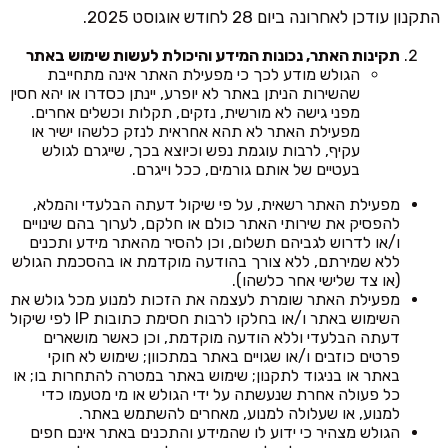
התקנון עודכן לאחרונה ביום 28 לחודש אוגוסט 2025.
תקינות האתר, נכונות המידע והיכולת לעשות שימוש באתר
הגולש מודע לכך כי מפעילת האתר אינה מתחייבת
שהשירות הניתן באתר לא יופרע, יינתן כסדרו או יהא חסין
מפני גישה לא מורשית, נזקים, תקלות וכשלים אחרים.
מפעילת האתר לא תהא אחראית לנזק כלשהו ישיר או
עקיף, לרבות עוגמת נפש וכיוצא בכך, שייגרם לגולש
בעטיים של אותם גורמים, ככל וייגרם.
מפעילת האתר רשאית, על פי שיקול דעתה הבלעדי והמלא,
להפסיק את שירותי האתר כולם או חלקם, לערוך בהם שינויים
ו/או לדרוש לגביהם תשלום, וכן להסיר מהאתר מידע ותכנים
ללא שמירתם, ללא צורך בהודעה מוקדמת או בהסכמת הגולש
(או צד שלישי אחר כלשהו).
מפעילת האתר שומרת לעצמה את הזכות למנוע מכל גולש את
השימוש באתר ו/או בחלקו לרבות חסימת כתובות IP לפי שיקול
דעתה הבלעדי וללא הודעה מוקדמת, וכן כאשר מושארים
פרטים כוזבים ו/או שגויים באתר במתכוון; שימוש לא חוקי
באתר או בניגוד לתקנון; שימוש באתר במטרה להתחרות בו; או
כל פעולה אחרת שנעשתה על ידי הגולש או מי מטעמו כדי
למנוע, או שעלולה למנוע, מאחרים להשתמש באתר.
הגולש מצהיר כי ידוע לו שהמידע והתכנים באתר אינם חפים