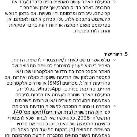
מפעילת האתר עושה מאמצים רבים לרכז ולעבד את
התכנים באתר בדיוק המרבי, אך יתכן שבתהליך
קליטתם, עיבודם ופרסומם יהיו טעויות, אם ברצון הגולש
להשתמש בתכנים אלה, עליו לבדוק אותם ולאמתם, אין
בפרסומם משום המלצה או חוות דעת בדבר עסקאות
והתנהלות פיננסית.
דיוור ישיר
גולש אשר נרשם לאתר ו/או הצטרף לרשימת הדיוור,
מצהיר כי הוא מעוניין להצטרף לרשימת התפוצה של
האתר ולקבל לכתובת הדואר האלקטרוני שלו ו/או
למספר הטלפון שלו הודעות שיווקיות כאלה ואחרות, אם
כהודעות דוא"ל, מסרונים (SMS) או שדרים אלקטרונים
אחרים, כדוגמת פניות ב- WhatsApp. בכלל זה,
מפעילת האתר שומרת לעצמה את הזכות לפרסם
באמצעות המערכת מוצרים ו/או שירותים משלימים.
הצהרה זו מהווה הסכמה למשלוח הודעות פרסומת
לפי
חוק התקשורת (בזק ושידורים) (תיקון מס' 40),
התשס"ח–2008
. כל גולש רשאי לבחור שלא להצטרף
לרשימת התפוצה של האתר, וכן להסיר את פרטיו
מרשימת התפוצה (הן במקום המיועד לכך באתר והן
באמצעות קישור מתאים במסגרת הודעת הפרסומת והן