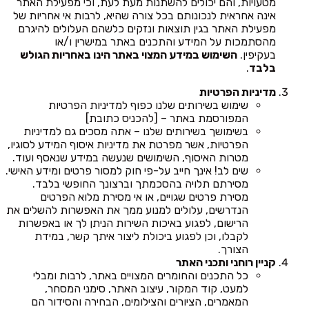
מטעויות, והם יכולים להשתנות מעת לעת, וכי מפעילת האתר
אינה אחראית לנכונותם בכל צורה שהיא, לרבות אי אחריות של
מפעילת האתר בגין תוצאות ונזקים כלשהם העלולים להיגרם
מהסתמכות על המידע והתכנים באתר במישרין ו/או
בעקיפין.
השימוש במידע המצוי באתר הינו באחריות הגולש
בלבד
.
מדיניות הפרטיות
שימוש בשירותים שלנו כפוף למדיניות הפרטיות
המפורסמת באתר – [להכניס כתובת]
בשימושך בשירותים שלנו – אתה מסכים גם למדיניות
הפרטיות, אשר מפרטת את מדיניות איסוף המידע לסוגיו,
מטרות האיסוף, השימושים שנעשה במידע שנאסף ועוד.
שים לב! אינך חייב על-פי חוק למסור פרטים ומידע האישי.
מסירתם תלויה בהסכמתך וברצונך החופשי בלבד.
מסירת פרטים שגויים, או אי מסירת מלוא הפרטים
הנדרשים, עלולים למנוע ממך את האפשרות להשלים את
הרישום, לפגוע באיכות השירות הניתן לך או באפשרות
לקבלו, וכן לפגוע ביכולת ליצור איתך קשר, במידת
הצורך.
קניין רוחני ותכני האתר
כל התכנים והחומרים המצויים באתר, לרבות ומבלי
למעט, קוד המקור, עיצוב האתר, סימני המסחר,
המאמרים, הציורים והצילומים, הבחירה והסידור הם