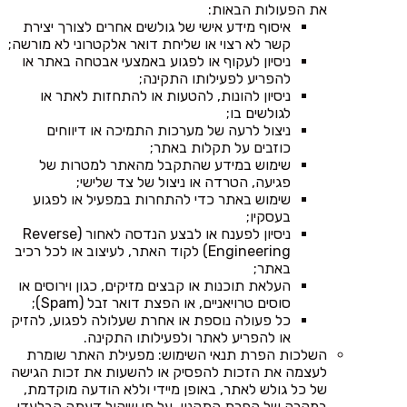
את הפעולות הבאות:
איסוף מידע אישי של גולשים אחרים לצורך יצירת
קשר לא רצוי או שליחת דואר אלקטרוני לא מורשה;
ניסיון לעקוף או לפגוע באמצעי אבטחה באתר או
להפריע לפעילותו התקינה;
ניסיון להונות, להטעות או להתחזות לאתר או
לגולשים בו;
ניצול לרעה של מערכות התמיכה או דיווחים
כוזבים על תקלות באתר;
שימוש במידע שהתקבל מהאתר למטרות של
פגיעה, הטרדה או ניצול של צד שלישי;
שימוש באתר כדי להתחרות במפעיל או לפגוע
בעסקיו;
ניסיון לפענח או לבצע הנדסה לאחור (Reverse
Engineering) לקוד האתר, לעיצוב או לכל רכיב
באתר;
העלאת תוכנות או קבצים מזיקים, כגון וירוסים או
סוסים טרויאניים, או הפצת דואר זבל (Spam);
כל פעולה נוספת או אחרת שעלולה לפגוע, להזיק
או להפריע לאתר ולפעילותו התקינה.
השלכות הפרת תנאי השימוש: מפעילת האתר שומרת
לעצמה את הזכות להפסיק או להשעות את זכות הגישה
של כל גולש לאתר, באופן מיידי וללא הודעה מוקדמת,
במקרה של הפרת התקנון, על פי שיקול דעתה הבלעדי