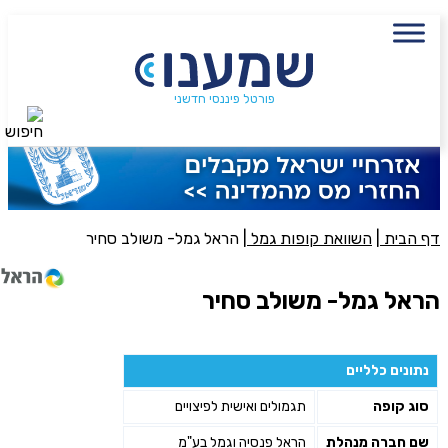
עם מתכנן פיננסי, השאירו פרטים:
שם מלא
נייד
פורטל פיננסי חדשני
חיפוש
פעולה נדרשת
היכן מנוהל החיסכון?
דף הבית
|
השוואת קופות גמל
|
הראל גמל- משולב סחיר
סכום חיסכון בקרן
הראל גמל- משולב סחיר
אני מאשר את תנאיי השימוש והפרטיות של האתר
נתונים כלליים
מאשר כי פרטיי ישמשו לקבלת פניות והצעות שיווקיות למוצרים
סוג קופה
תגמולים ואישית לפיצויים
פנסיוניים\ביטוח באמצעות טלפון, מייל או SMS מאיתנו או צד שלישי
שליחה
שם חברה מנהלת
הראל פנסיה וגמל בע"מ