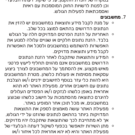
וכן לפנות לרשויות החוק המוסמכות עם ראיות
ואסמכתאות לפעילות הגולש.
מחשבונים
על מנת לקבל מידע ותוצאות במחשבונים יש להזין את
הנתונים הדרושים בהתאם למוצג בכל שלב.
האחריות על הזנת הפרטים המדויקים חלה על הגולש
בלבד. הזנת נתונים חלקיים או שגויים עלולה למנוע את
האפשרות להשתמש במחשבונים ולסכל את האפשרות
לקבל מידע ותוצאות מדויקים.
המידע והתוצאות שיתקבלו לאחר הזנת הנתונים
הדרושים במחשבונים אינם מהווים תחליף לייעוץ פרטני
מאיש מקצוע. אין להסתמך על המחשבונים לצורך ביצוע
עסקאות מסוימות או פעולות כלשהן. מטרת המחשבונים
היא להוות כלי עזר בנוסף לחישובים ידניים ו/או הצלבת
נתונים עם חישובים אחרים. מפעילת האתר לא תהא
אחראית באופן כלשהו לנזקים ו/או הפסדים העלולים
להיגרם כתוצאה מהסתמכות על חישוב כלשהו שבוצע
במחשבונים, או מכל תוכן אחר המופיע באתר.
מפעילת האתר עושה מאמצים לספק את התוצאות
המדויקות ביותר בהתאם לנתונים שהוזנו על ידי הגולש,
אך לא מתחייבת לכך שהתוצאות שיתקבלו יהיו מדויקים.
מתן השירות יתאפשר בכפוף לשיקול דעתה הבלעדי של
מפעילת האתר והיא לא יהא אחראית לכל איחור ו/או