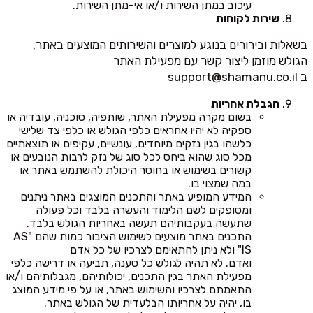
עיכוב במתן השירות ו/או אי-מתן השירות.
שירות לקוחות
בשאלות ובירורים בנוגע למוצרים והשירותים המוצעים באתר,
הגולש מוזמן ליצור קשר עם מפעילת האתר
ב
support@shamanu.co.il
הגבלת אחריות
בשום מקרה מפעילת האתר, שותפיה, סוכניה, עובדיה או
ספקיה לא יהיו אחראים כלפי הגולש או כלפי צד שלישי
כלשהו בגין נזקים מיוחדים, עונשיים, עקיפים או תוצאתיים
מכל סוג שהוא ביחס לכל סוג של נזק לרבות הנובעים או
קשורים בשימוש או בחוסר היכולת להשתמש באתר או
במה שמצוי בו.
המידע המופיע באתר והתכנים המוצגים באתר ניתנים
ומסופקים לשם הלימוד והעשרה בלבד וכל פעולה
שתעשה בעקבותיהם תעשה באחריות הגולש בלבד.
התכנים באתר מוצעים לשימוש הציבור כמות שהם "AS
IS" ולא ניתן להתאימם לצרכיו של כל אדם
ואדם. לא תהיה לגולש כל טענה, תביעה או דרישה כלפי
מפעילת האתר בגין התכנים, יכולותיהם, מגבלותיהם ו/או
התאמתם לצרכיו והשימוש באתר, או על פי מידע המוצג
בו, יהיה על אחריותו הבלעדית של הגולש באתר.