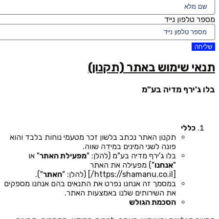
מספר טלפון נייד
שליחה
תנאי שימוש באתר (תקנון)
בלו ג'ירף מדיה בע"מ
כללי
תקנון האתר נכתב בלשון זכר מטעמי נוחות בלבד והוא
פונה לשני המינים במידה שווה.
בלו ג'ירף מדיה בע"מ (להלן: "
מפעילת האתר
" או
"
אנחנו
") מפעילה את האתר
[https://shamanu.co.il/] (להלן: "
האתר
").
במסמך זה אנחנו נפרט את התנאים בהם אנחנו מספקים
את השירותים שלנו באמצעות האתר.
הסכמת הגולש