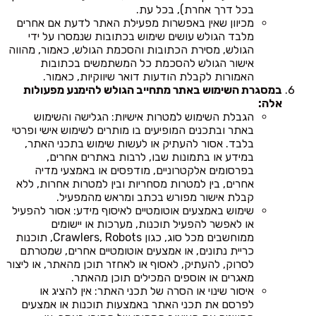
בכל דרך אחרת), בכל עת.
מכיוון שאין באפשרות מפעילת האתר לדעת אם אחרים
מלבד הגולש עושים שימוש בכתובות שנמסרו על ידי
הגולש, מסירת הכתובות והסכמת הגולש, כאמור, מהווה
אישור הגולש להסכמת כל המשתמשים בכתובות
האמורות לקבלת הודעות דואר שיווקיות, כאמור.
במסגרת השימוש באתר מתחייב הגולש להימנע מפעולות
אלה:
הגבלת השימוש למטרות אישיות: הגלישה והשימוש
באתר ובתכנים המופיעים בו מותרים לשימוש אישי ופרטי
בלבד. אסור להעתיק או לעשות שימוש בתכני האתר,
במידע או בתמונות שבו, לרבות באתרים אחרים,
בפרסומים אלקטרוניים, מודפסים או באמצעי מדיה
אחרים, בין למטרות מסחריות ובין למטרות אחרות, ללא
קבלת אישור מפורש בכתב ומראש מהמפעיל.
שימוש באמצעים אוטומטיים לאיסוף מידע: אסור להפעיל
או לאפשר להפעיל תוכנות, מערכות או יישומים
ממוחשבים מכל סוג, כגון Crawlers, Robots, תוכנות
כריית נתונים, או אמצעים אוטומטיים אחרים, שמטרתם
לסרוק, להעתיק, לאסוף או לאחזר תוכן מהאתר, או ליצור
מאגרים או אוספים המכילים תוכן מהאתר.
איסור שינוי או הסרה של תכני האתר: אין להציג או
לפרסם את תכני האתר באמצעות תוכנות או אמצעים