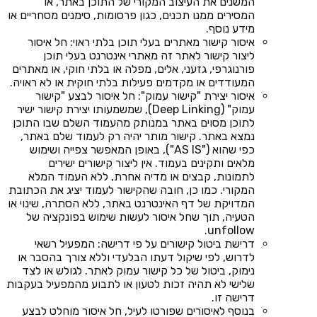
המשנים את העיצוב המקורי של התוכן באתר, או
המסירים ממנו תכנים, כגון פרסומות, סימנים מסחריים או
מידע נוסף.
איסור קישור מאתרים בעלי תוכן בלתי ראוי: חל איסור
ליצור קישור לאתר זה מאתרי אינטרנט בעלי תוכן
פורנוגרפי, גזעני, אלים, מפלה או בלתי חוקי, או מאתרים
המעודדים או מקדמים פעילות בלתי חוקית או לא ראויה.
איסור יצירת "קישור עמוק": חל איסור לבצע "קישור
עמוק" (Deep Linking), שמשמעותו יצירת קישור ישיר
לתוכן מסוים באתר במנותק מהעמוד השלם שבו התוכן
נמצא באתר. קישור מותר יהיה רק לעמוד שלם באתר,
כפי שהוא ("AS IS"), באופן המאפשר צפייה ושימוש
מלאים ותקינים בעמוד. אין ליצור קישורים ישירים
לתמונות, קבצים או מדיה אחרת, ללא העמוד המלא
המקורי. כמו כן, חובה שהקישור לעמוד יציג את הכתובת
המדויקת של דף האינטרנט באתר, ללא הסתרה, שינוי או
הטעיה, תוך שחל איסור לעשות שימוש בפונקציה של
unfollow.
דרישת ביטול קישורים על פי דרישה: המפעיל רשאי
לדרוש, לפי שיקול דעתו הבלעדי וללא צורך בהסבר או
נימוק, ביטול של כל קישור עמוק לאתר. לגולש או לצד
שלישי לא תהיה זכות לטעון או לתבוע מהמפעיל בעקבות
דרישה זו.
בנוסף לאיסורים שפורטו לעיל, חל איסור מוחלט לבצע