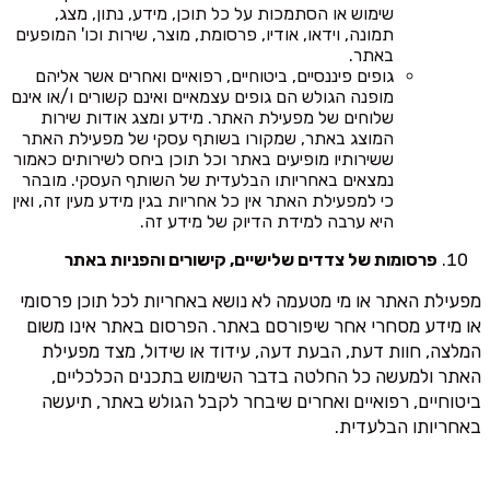
שימוש או הסתמכות על כל תוכן, מידע, נתון, מצג,
תמונה, וידאו, אודיו, פרסומת, מוצר, שירות וכו' המופעים
באתר.
גופים פיננסיים, ביטוחיים, רפואיים ואחרים אשר אליהם
מופנה הגולש הם גופים עצמאיים ואינם קשורים ו/או אינם
שלוחים של מפעילת האתר. מידע ומצג אודות שירות
המוצג באתר, שמקורו בשותף עסקי של מפעילת האתר
ששירותיו מופיעים באתר וכל תוכן ביחס לשירותים כאמור
נמצאים באחריותו הבלעדית של השותף העסקי. מובהר
כי למפעילת האתר אין כל אחריות בגין מידע מעין זה, ואין
היא ערבה למידת הדיוק של מידע זה.
פרסומות של צדדים שלישיים, קישורים והפניות באתר
מפעילת האתר או מי מטעמה לא נושא באחריות לכל תוכן פרסומי
או מידע מסחרי אחר שיפורסם באתר. הפרסום באתר אינו משום
המלצה, חוות דעת, הבעת דעה, עידוד או שידול, מצד מפעילת
האתר ולמעשה כל החלטה בדבר השימוש בתכנים הכלכליים,
ביטוחיים, רפואיים ואחרים שיבחר לקבל הגולש באתר, תיעשה
באחריותו הבלעדית.