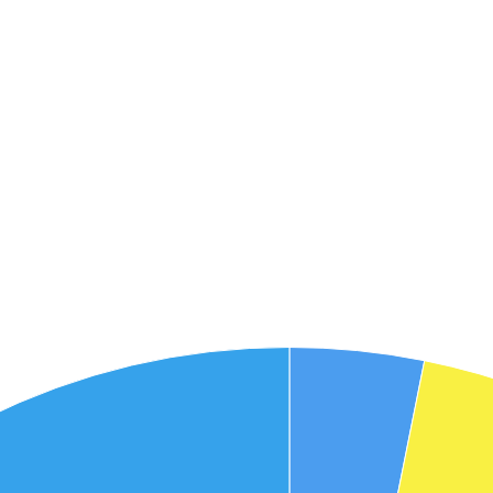
אני מאשר את תנאיי השימוש והפרטיות של האתר
מאשר כי פרטיי ישמשו לקבלת פניות והצעות שיווקיות למוצרים
פנסיוניים\ביטוח באמצעות טלפון, מייל או SMS מאיתנו או צד שלישי
שליחה