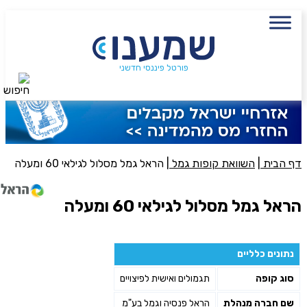
עם מתכנן פיננסי, השאירו פרטים:
שם מלא
נייד
פורטל פיננסי חדשני
חיפוש
פעולה נדרשת
היכן מנוהל החיסכון?
דף הבית
|
השוואת קופות גמל
|
הראל גמל מסלול לגילאי 60 ומעלה
סכום חיסכון בקרן
הראל גמל מסלול לגילאי 60 ומעלה
אני מאשר את תנאיי השימוש והפרטיות של האתר
נתונים כלליים
מאשר כי פרטיי ישמשו לקבלת פניות והצעות שיווקיות למוצרים
סוג קופה
תגמולים ואישית לפיצויים
פנסיוניים\ביטוח באמצעות טלפון, מייל או SMS מאיתנו או צד שלישי
שליחה
שם חברה מנהלת
הראל פנסיה וגמל בע"מ