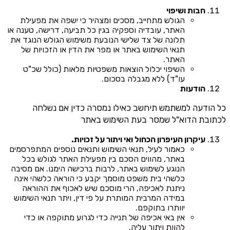
חבות ושיפוי
הגולש מתחייב, מסכים ומצהיר כי ישפה את מפעילת
האתר, עובדיה וספקיה בגין כל תביעה, דרישה, טענה או
תלונה של צד שלישי הנובעת משימוש הגולש הנוגד את
תנאי השימוש באתר או מפר את הדין או הזכויות של
האתר.
השיפוי יכלול הוצאות משפטיות מלאות (כולל שכ"ט
עו"ד) ללא מגבלה בסכום.
הודעות
כל הודעה למשתמש תיחשב כאילו נמסרה כדין אם נשלחה
לכתובת הדוא"ל שמסר בעת השימוש באתר
עיקרון העיפרון הכחול ואי ויתור על זכויות.
כאמור לעיל, תנאי השימוש ותנאים נוספים המתפרסמים
באתר, מהווים הסכם בין מפעילת האתר לגולש בכל
הנוגע לשימוש באתר, לרבות ברכישה הימנו. אם מסיבה
כלשהי בית משפט מוסמך יקבע כי הוראה כלשהי אינה
ניתנת לאכיפה, הרי מוסכם שיש לאכוף את ההוראה
במידה המרבית המותרת על פי דין, ויתר תנאי השימוש
יוותרו בתוקפם.
אין באי אכיפה של תנייה כדי לגרוע מתוקפה או כדי
להוות ויתור עליה.