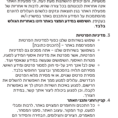
מטעויות, והם יכולים להשתנות מעת לעת, וכי מפעילת האתר
אינה אחראית לנכונותם בכל צורה שהיא, לרבות אי אחריות של
מפעילת האתר בגין תוצאות ונזקים כלשהם העלולים להיגרם
מהסתמכות על המידע והתכנים באתר במישרין ו/או
בעקיפין.
השימוש במידע המצוי באתר הינו באחריות הגולש
בלבד
.
מדיניות הפרטיות
שימוש בשירותים שלנו כפוף למדיניות הפרטיות
המפורסמת באתר – [להכניס כתובת]
בשימושך בשירותים שלנו – אתה מסכים גם למדיניות
הפרטיות, אשר מפרטת את מדיניות איסוף המידע לסוגיו,
מטרות האיסוף, השימושים שנעשה במידע שנאסף ועוד.
שים לב! אינך חייב על-פי חוק למסור פרטים ומידע האישי.
מסירתם תלויה בהסכמתך וברצונך החופשי בלבד.
מסירת פרטים שגויים, או אי מסירת מלוא הפרטים
הנדרשים, עלולים למנוע ממך את האפשרות להשלים את
הרישום, לפגוע באיכות השירות הניתן לך או באפשרות
לקבלו, וכן לפגוע ביכולת ליצור איתך קשר, במידת
הצורך.
קניין רוחני ותכני האתר
כל התכנים והחומרים המצויים באתר, לרבות ומבלי
למעט, קוד המקור, עיצוב האתר, סימני המסחר,
המאמרים, הציורים והצילומים, הבחירה והסידור הם