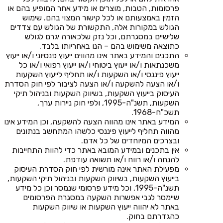
פרסומות, הטבות, מוצרים או מידע אחר המופיע בהם או
הזמין באמצעותם או לכל קישור המצוי בהם. שימוש
הגולש במקורות אלה, התקשורת של הגולש עם צדדים
שלישיים במסגרתם, וכל נזק שלכאורה יגרם לגולש
כתוצאה משימוש בהם – הנו באחריותו בלבד.
התכנים והמידע באתר אינו מהווים ייעוץ פנסיוני ו/או ייעוץ
משכנתאות ו/או ייעוץ ביטוחי ו/או ייעוץ רפואי ו/או כל
ייעוץ פיננסי ו/או השקעות ו/או תחליף לייעוץ השקעות
ו/או הצעה להשקעה ו/או הצעה לציבור לפי חוק הסדרת
העיסוק בייעוץ השקעות, בשיווק השקעות ובניהול תיקי
השקעות, תשנ"ה-1995, ולפי חוק ניירות ערך,
תשכ"ח-1968.
המידע באתר אינו מהווה הצעה להשקעה, וכן המידע אינו
מהווה תחליף לייעוץ פיננסי כלשהו המתחשב בנתונים
ובצרכים המיוחדים של כל אדם.
אין בתכנים ובמידע המובא באתר כדי להוות התחייבות
להנחה ו/או רווח ו/או תשואה עודפת.
מפעילת האתר אינה מורשית לפי חוק הסדרת העיסוק
בייעוץ השקעות, בשיווק השקעות ובניהול תיקי השקעות,
תשנ"ה-1995, וכל מידע פרסומי שנמסר וכן כל מידע
שיימסר לגבי אפשרות השקעה במסגרת הפרסומים
באתר לא יהווה ייעוץ השקעות או שיווק השקעות
כהגדרתם בחוק.