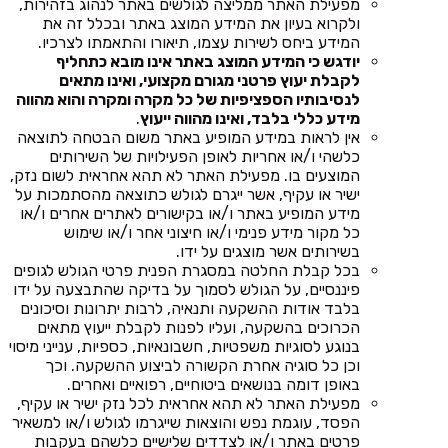
מפעילת האתר ממליצה לגולשים באתר לנהוג בזהירות,
ולקרוא בעיון את המידע המוצג באתר ובכלל זה את
המידע ביחס לשירות עצמו, תיאורו והתאמתו לצרכיו.
יודגש כי המידע המוצג באתר אינו מובא כתחליף
לקבלת יעוץ פרטני מגורם מקצועי, ואינו מתאים
לנסיבותיו הספציפיות של כל מקרה ומקרה והוא מהווה
מידע כללי בלבד, ואינו מהווה ייעוץ
.
אין לראות במידע המופיע באתר משום הבטחה לתוצאה
כלשהי ו/או אחריות לאופן הפעילויות של השירותים
המוצעים בו. מפעילת האתר לא תהא אחראית לשום נזק,
ישיר או עקיף, אשר ייגרם לגולש כתוצאה מהסתמכות על
מידע המופיע באתר ו/או בקישורים לאתרים אחרים ו/או
כל מקור מידע פנימי ו/או חיצוני אחר ו/או שימוש
בשירותים אשר מוצגים על ידו.
בכל קבלת החלטה במסגרת הפנית פרטי הגולש לגופים
פיננסיים, על הגולש לסמוך על בדיקה שהתבצעה על ידו
בלבד אודות ההשקעה ותנאיה, לרבות יתרונות וסיכונים
הכרוכים בהשקעה, ועליו לפנות לקבלת ייעוץ מתאים
בנוגע לסוגיות משפטיות, חשבונאיות, כספיות, ענייני מיסוי
וכן כל סוגיה אחרת הקשורה לביצוע ההשקעה. וכך
באופן דומה בנושאים ביטוחיים, רפואיים ואחרים.
מפעילת האתר לא תהא אחראית לכל נזק ישיר או עקיף,
הפסד, עוגמת נפש והוצאות שייגרמו לגולש ו/או למשאיר
פרטים באתר ו/או לצדדים שלישיים כלשהם בעקבות