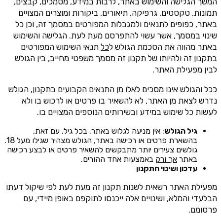
המשך הגלישה והשימוש באתר, לרבות במידע, מסמכים, קבצים,
תמונות, טקסטים, גרפיקה, תיאורים, ביקורות ומוצרים המצויים
באתר, כפופים לתנאים ולמגבלות המפורטים במסמך זה, וכן כל
שינוי במסמך, אשר עשוי להתפרסם מעת לעת. הגלישה והשימוש
באתר מהווה את הסכמת הגולש ל
כל
תנאי השימוש המפורטים
בתקנון זה ולהיותו של תקנון זה מסמך משפטי מחייב, בין הגולש
לבין מפעילת האתר.
ככל והגולש אינו מסכים לאלו מן התנאים הקבועים בתקנון, הגולש
נדרש לצאת מן האתר, לא להשאיר בו פרטים או לרכוש בו ולא
לעשות כל שימוש במידע ובשירותים הנוספים המצויים בו.
גיל הגולש
: אין מניעה לגלוש באתר, בכל גיל. עם זאת,
בהשארת פרטים או רכישה באתר, הגולש מצהיר שגילו מעל 18.
גולשים צעירים יותר מתבקשים להשאיר פרטים או לבצע רכישה
באתר
אך ורק
באמצעות אחד ההורים.
עדכון ושינוי התקנון
מפעילת האתר רשאית לשנות תקנון זה מעת לעת לפי שיקול דעתו
הבלעדי והמלא, ושינויים אלה ייכנסו לתוקפם באופן מיידי, עם
פרסומם.