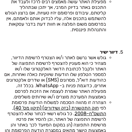
מפעילת האתר עושה מאמצים רבים לרכז ולעבד את
התכנים באתר בדיוק המרבי, אך יתכן שבתהליך
קליטתם, עיבודם ופרסומם יהיו טעויות, אם ברצון הגולש
להשתמש בתכנים אלה, עליו לבדוק אותם ולאמתם, אין
בפרסומם משום המלצה או חוות דעת בדבר עסקאות
והתנהלות פיננסית.
דיוור ישיר
גולש אשר נרשם לאתר ו/או הצטרף לרשימת הדיוור,
מצהיר כי הוא מעוניין להצטרף לרשימת התפוצה של
האתר ולקבל לכתובת הדואר האלקטרוני שלו ו/או
למספר הטלפון שלו הודעות שיווקיות כאלה ואחרות, אם
כהודעות דוא"ל, מסרונים (SMS) או שדרים אלקטרונים
אחרים, כדוגמת פניות ב- WhatsApp. בכלל זה,
מפעילת האתר שומרת לעצמה את הזכות לפרסם
באמצעות המערכת מוצרים ו/או שירותים משלימים.
הצהרה זו מהווה הסכמה למשלוח הודעות פרסומת
לפי
חוק התקשורת (בזק ושידורים) (תיקון מס' 40),
התשס"ח–2008
. כל גולש רשאי לבחור שלא להצטרף
לרשימת התפוצה של האתר, וכן להסיר את פרטיו
מרשימת התפוצה (הן במקום המיועד לכך באתר והן
באמצעות קישור מתאים במסגרת הודעת הפרסומת והן