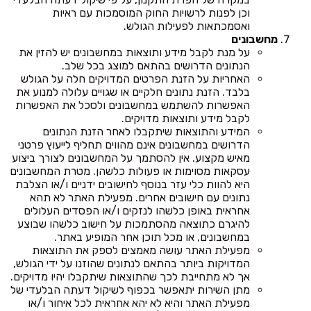
וכן לפנות לרשויות החוק המוסמכות עם ראיות
ואסמכתאות לפעילות הגולש.
מחשבונים
על מנת לקבל מידע ותוצאות במחשבונים יש להזין את
הנתונים הדרושים בהתאם למוצג בכל שלב.
האחריות על הזנת הפרטים המדויקים חלה על הגולש
בלבד. הזנת נתונים חלקיים או שגויים עלולה למנוע את
האפשרות להשתמש במחשבונים ולסכל את האפשרות
לקבל מידע ותוצאות מדויקים.
המידע והתוצאות שיתקבלו לאחר הזנת הנתונים
הדרושים במחשבונים אינם מהווים תחליף לייעוץ פרטני
מאיש מקצוע. אין להסתמך על המחשבונים לצורך ביצוע
עסקאות מסוימות או פעולות כלשהן. מטרת המחשבונים
היא להוות כלי עזר בנוסף לחישובים ידניים ו/או הצלבת
נתונים עם חישובים אחרים. מפעילת האתר לא תהא
אחראית באופן כלשהו לנזקים ו/או הפסדים העלולים
להיגרם כתוצאה מהסתמכות על חישוב כלשהו שבוצע
במחשבונים, או מכל תוכן אחר המופיע באתר.
מפעילת האתר עושה מאמצים לספק את התוצאות
המדויקות ביותר בהתאם לנתונים שהוזנו על ידי הגולש,
אך לא מתחייבת לכך שהתוצאות שיתקבלו יהיו מדויקים.
מתן השירות יתאפשר בכפוף לשיקול דעתה הבלעדי של
מפעילת האתר והיא לא יהא אחראית לכל איחור ו/או