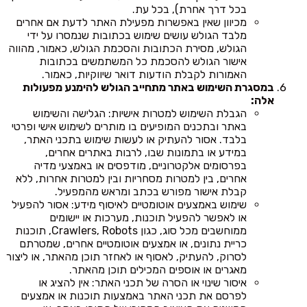
בכל דרך אחרת), בכל עת.
מכיוון שאין באפשרות מפעילת האתר לדעת אם אחרים
מלבד הגולש עושים שימוש בכתובות שנמסרו על ידי
הגולש, מסירת הכתובות והסכמת הגולש, כאמור, מהווה
אישור הגולש להסכמת כל המשתמשים בכתובות
האמורות לקבלת הודעות דואר שיווקיות, כאמור.
במסגרת השימוש באתר מתחייב הגולש להימנע מפעולות
אלה:
הגבלת השימוש למטרות אישיות: הגלישה והשימוש
באתר ובתכנים המופיעים בו מותרים לשימוש אישי ופרטי
בלבד. אסור להעתיק או לעשות שימוש בתכני האתר,
במידע או בתמונות שבו, לרבות באתרים אחרים,
בפרסומים אלקטרוניים, מודפסים או באמצעי מדיה
אחרים, בין למטרות מסחריות ובין למטרות אחרות, ללא
קבלת אישור מפורש בכתב ומראש מהמפעיל.
שימוש באמצעים אוטומטיים לאיסוף מידע: אסור להפעיל
או לאפשר להפעיל תוכנות, מערכות או יישומים
ממוחשבים מכל סוג, כגון Crawlers, Robots, תוכנות
כריית נתונים, או אמצעים אוטומטיים אחרים, שמטרתם
לסרוק, להעתיק, לאסוף או לאחזר תוכן מהאתר, או ליצור
מאגרים או אוספים המכילים תוכן מהאתר.
איסור שינוי או הסרה של תכני האתר: אין להציג או
לפרסם את תכני האתר באמצעות תוכנות או אמצעים