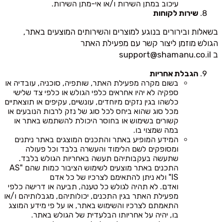
עיכוב במתן השירות ו/או אי-מתן השירות.
שירות לקוחות
בשאלות ובירורים בנוגע למוצרים והשירותים המוצעים באתר,
הגולש מוזמן ליצור קשר עם מפעילת האתר
ב
support@shamanu.co.il
הגבלת אחריות
בשום מקרה מפעילת האתר, שותפיה, סוכניה, עובדיה או
ספקיה לא יהיו אחראים כלפי הגולש או כלפי צד שלישי
כלשהו בגין נזקים מיוחדים, עונשיים, עקיפים או תוצאתיים
מכל סוג שהוא ביחס לכל סוג של נזק לרבות הנובעים או
קשורים בשימוש או בחוסר היכולת להשתמש באתר או
במה שמצוי בו.
המידע המופיע באתר והתכנים המוצגים באתר ניתנים
ומסופקים לשם הלימוד והעשרה בלבד וכל פעולה
שתעשה בעקבותיהם תעשה באחריות הגולש בלבד.
התכנים באתר מוצעים לשימוש הציבור כמות שהם "AS
IS" ולא ניתן להתאימם לצרכיו של כל אדם
ואדם. לא תהיה לגולש כל טענה, תביעה או דרישה כלפי
מפעילת האתר בגין התכנים, יכולותיהם, מגבלותיהם ו/או
התאמתם לצרכיו והשימוש באתר, או על פי מידע המוצג
בו, יהיה על אחריותו הבלעדית של הגולש באתר.