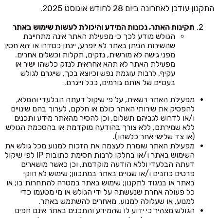
התקנון עודכן לאחרונה ביום 28 לחודש אוגוסט 2025.
תקינות האתר, נכונות המידע והיכולת לעשות שימוש באתר
הגולש מודע לכך כי מפעילת האתר אינה מתחייבת
שהשירות הניתן באתר לא יופרע, יינתן כסדרו או יהא חסין
מפני גישה לא מורשית, נזקים, תקלות וכשלים אחרים.
מפעילת האתר לא תהא אחראית לנזק כלשהו ישיר או
עקיף, לרבות עוגמת נפש וכיוצא בכך, שייגרם לגולש
בעטיים של אותם גורמים, ככל וייגרם.
מפעילת האתר רשאית, על פי שיקול דעתה הבלעדי והמלא,
להפסיק את שירותי האתר כולם או חלקם, לערוך בהם שינויים
ו/או לדרוש לגביהם תשלום, וכן להסיר מהאתר מידע ותכנים
ללא שמירתם, ללא צורך בהודעה מוקדמת או בהסכמת הגולש
(או צד שלישי אחר כלשהו).
מפעילת האתר שומרת לעצמה את הזכות למנוע מכל גולש את
השימוש באתר ו/או בחלקו לרבות חסימת כתובות IP לפי שיקול
דעתה הבלעדי וללא הודעה מוקדמת, וכן כאשר מושארים
פרטים כוזבים ו/או שגויים באתר במתכוון; שימוש לא חוקי
באתר או בניגוד לתקנון; שימוש באתר במטרה להתחרות בו; או
כל פעולה אחרת שנעשתה על ידי הגולש או מי מטעמו כדי
למנוע, או שעלולה למנוע, מאחרים להשתמש באתר.
הגולש מצהיר כי ידוע לו שהמידע והתכנים באתר אינם חפים