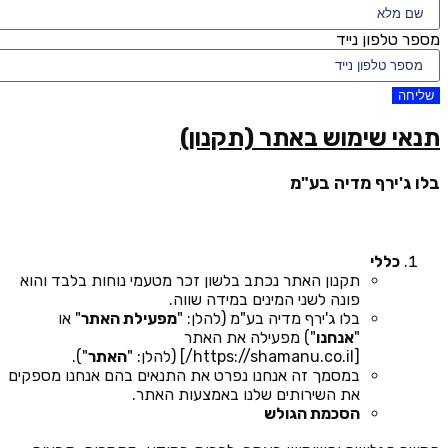
מספר טלפון נייד
שליחה
תנאי שימוש באתר (תקנון)
בלו ג'ירף מדיה בע"מ
כללי
תקנון האתר נכתב בלשון זכר מטעמי נוחות בלבד והוא
פונה לשני המינים במידה שווה.
בלו ג'ירף מדיה בע"מ (להלן: "
מפעילת האתר
" או
"
אנחנו
") מפעילה את האתר
[https://shamanu.co.il/] (להלן: "
האתר
").
במסמך זה אנחנו נפרט את התנאים בהם אנחנו מספקים
את השירותים שלנו באמצעות האתר.
הסכמת הגולש