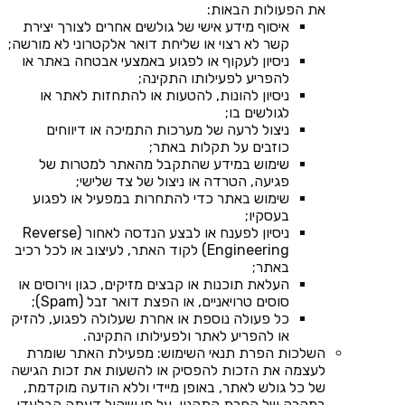
את הפעולות הבאות:
איסוף מידע אישי של גולשים אחרים לצורך יצירת
קשר לא רצוי או שליחת דואר אלקטרוני לא מורשה;
ניסיון לעקוף או לפגוע באמצעי אבטחה באתר או
להפריע לפעילותו התקינה;
ניסיון להונות, להטעות או להתחזות לאתר או
לגולשים בו;
ניצול לרעה של מערכות התמיכה או דיווחים
כוזבים על תקלות באתר;
שימוש במידע שהתקבל מהאתר למטרות של
פגיעה, הטרדה או ניצול של צד שלישי;
שימוש באתר כדי להתחרות במפעיל או לפגוע
בעסקיו;
ניסיון לפענח או לבצע הנדסה לאחור (Reverse
Engineering) לקוד האתר, לעיצוב או לכל רכיב
באתר;
העלאת תוכנות או קבצים מזיקים, כגון וירוסים או
סוסים טרויאניים, או הפצת דואר זבל (Spam);
כל פעולה נוספת או אחרת שעלולה לפגוע, להזיק
או להפריע לאתר ולפעילותו התקינה.
השלכות הפרת תנאי השימוש: מפעילת האתר שומרת
לעצמה את הזכות להפסיק או להשעות את זכות הגישה
של כל גולש לאתר, באופן מיידי וללא הודעה מוקדמת,
במקרה של הפרת התקנון, על פי שיקול דעתה הבלעדי