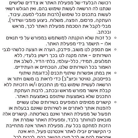
רכושה הבלעדי של מפעילת האתר או צדדים שלישיים
שנתנו לה הרשאה לעשות שימוש בהם, ואין הגולש רשאי
לעשות בתכנים כל שימוש (לרבות ומבלי למעט, עיבוד,
העתקה, פרסום, הפצה, משלוח, ביצוע פומבי ושידור),
מבלי לקבל את הסכמת מפעילת האתר לכך, מראש
ובכתב.
כל זכות שלא הוקנתה למשתמש במפורש על פי תנאים
אלו – תישמר בידי מפעילת האתר.
אם תספק לנו משוב, פידבק, הערה או הצעה כלשהי לגבי
השירותים – אתה מקנה לנו בכך רישיון בלעדי, ללא
תמלוגים, תמידי, כלל-עולמי, בלתי הדיר, לשלב את
האמור בכל השירותים שלנו, הנוכחיים או העתידיים.
אין במתן אפשרות שיתוף תכנים (כדוגמת שיתוף
בפייסבוק, טוויטר וכיוצ"ב) כדי לראות בו משום ויתור או
הרשאה לעשיית שימוש במי מן התכנים ו/או הזכויות ללא
קבלת אישור מפורש מראש ובכתב, לרבות העתקת
התכנים שלא באמצעות שיתופם באמצעות האתר.
קישורים מסוימים המופיעים בשירותים שלנו עשויים
להפנות אותך לאתרים או לשירותים שאינם בבעלות או
תפעול של מפעילת האתר ואינם בשליטתה. קישורים אלה
מובאים לנוחותך בלבד, ומפעילת האתר שומרת את
הזכות למחקם בכל עת. מפעילת האתר אינה מתחייבת
כי הקישורים יובילו לאתר אינטרנט פעיל, היא אינה
אחראית להם או לכל תוכן הקשור בהם, לרבות לכל