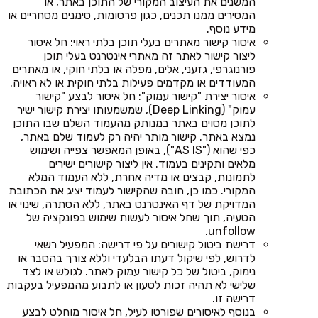
המשנים את העיצוב המקורי של התוכן באתר, או
המסירים ממנו תכנים, כגון פרסומות, סימנים מסחריים או
מידע נוסף.
איסור קישור מאתרים בעלי תוכן בלתי ראוי: חל איסור
ליצור קישור לאתר זה מאתרי אינטרנט בעלי תוכן
פורנוגרפי, גזעני, אלים, מפלה או בלתי חוקי, או מאתרים
המעודדים או מקדמים פעילות בלתי חוקית או לא ראויה.
איסור יצירת "קישור עמוק": חל איסור לבצע "קישור
עמוק" (Deep Linking), שמשמעותו יצירת קישור ישיר
לתוכן מסוים באתר במנותק מהעמוד השלם שבו התוכן
נמצא באתר. קישור מותר יהיה רק לעמוד שלם באתר,
כפי שהוא ("AS IS"), באופן המאפשר צפייה ושימוש
מלאים ותקינים בעמוד. אין ליצור קישורים ישירים
לתמונות, קבצים או מדיה אחרת, ללא העמוד המלא
המקורי. כמו כן, חובה שהקישור לעמוד יציג את הכתובת
המדויקת של דף האינטרנט באתר, ללא הסתרה, שינוי או
הטעיה, תוך שחל איסור לעשות שימוש בפונקציה של
unfollow.
דרישת ביטול קישורים על פי דרישה: המפעיל רשאי
לדרוש, לפי שיקול דעתו הבלעדי וללא צורך בהסבר או
נימוק, ביטול של כל קישור עמוק לאתר. לגולש או לצד
שלישי לא תהיה זכות לטעון או לתבוע מהמפעיל בעקבות
דרישה זו.
בנוסף לאיסורים שפורטו לעיל, חל איסור מוחלט לבצע