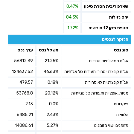
שארפ ריבית חסרת סיכון
0.47%
יחס נזילות
84.3%
סטיית תקן 12 חודשים
1.72%
חלוקה לנכסים
סוג נכס
משקל נכס
ערך נכס
אג"ח ממשלתיות סחירות
21.25%
56812.39
אג"ח קונצרני סחיר ותעודות סל אג"חיות
46.63%
124637.52
אג"ח קונצרניות לא סחירות
0.18%
479.57
מניות, אופציות ותעודות סל מנייתיות
20.12%
53768.8
פיקדונות
0.0%
2.13
הלוואות
2.43%
6485.21
מזומנים ושווי מזומנים
5.27%
14086.61