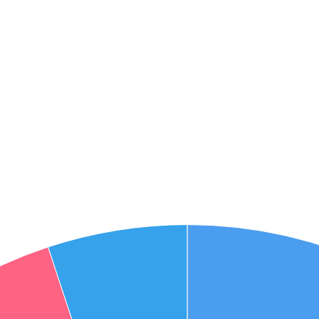
אני מאשר את תנאיי השימוש והפרטיות של האתר
מאשר כי פרטיי ישמשו לקבלת פניות והצעות שיווקיות למוצרים
פנסיוניים\ביטוח באמצעות טלפון, מייל או SMS מאיתנו או צד שלישי
שליחה