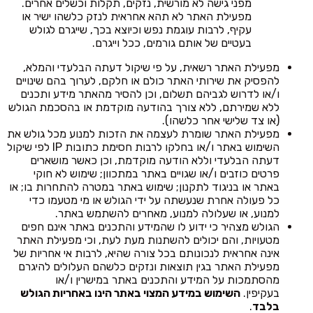
מפני גישה לא מורשית, נזקים, תקלות וכשלים אחרים.
מפעילת האתר לא תהא אחראית לנזק כלשהו ישיר או
עקיף, לרבות עוגמת נפש וכיוצא בכך, שייגרם לגולש
בעטיים של אותם גורמים, ככל וייגרם.
מפעילת האתר רשאית, על פי שיקול דעתה הבלעדי והמלא,
להפסיק את שירותי האתר כולם או חלקם, לערוך בהם שינויים
ו/או לדרוש לגביהם תשלום, וכן להסיר מהאתר מידע ותכנים
ללא שמירתם, ללא צורך בהודעה מוקדמת או בהסכמת הגולש
(או צד שלישי אחר כלשהו).
מפעילת האתר שומרת לעצמה את הזכות למנוע מכל גולש את
השימוש באתר ו/או בחלקו לרבות חסימת כתובות IP לפי שיקול
דעתה הבלעדי וללא הודעה מוקדמת, וכן כאשר מושארים
פרטים כוזבים ו/או שגויים באתר במתכוון; שימוש לא חוקי
באתר או בניגוד לתקנון; שימוש באתר במטרה להתחרות בו; או
כל פעולה אחרת שנעשתה על ידי הגולש או מי מטעמו כדי
למנוע, או שעלולה למנוע, מאחרים להשתמש באתר.
הגולש מצהיר כי ידוע לו שהמידע והתכנים באתר אינם חפים
מטעויות, והם יכולים להשתנות מעת לעת, וכי מפעילת האתר
אינה אחראית לנכונותם בכל צורה שהיא, לרבות אי אחריות של
מפעילת האתר בגין תוצאות ונזקים כלשהם העלולים להיגרם
מהסתמכות על המידע והתכנים באתר במישרין ו/או
בעקיפין.
השימוש במידע המצוי באתר הינו באחריות הגולש
בלבד
.