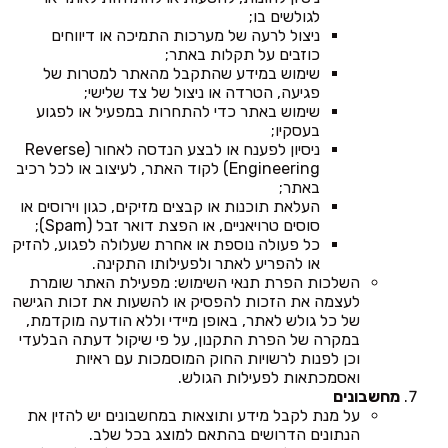
לגולשים בו;
ניצול לרעה של מערכות התמיכה או דיווחים
כוזבים על תקלות באתר;
שימוש במידע שהתקבל מהאתר למטרות של
פגיעה, הטרדה או ניצול של צד שלישי;
שימוש באתר כדי להתחרות במפעיל או לפגוע
בעסקיו;
ניסיון לפענח או לבצע הנדסה לאחור (Reverse
Engineering) לקוד האתר, לעיצוב או לכל רכיב
באתר;
העלאת תוכנות או קבצים מזיקים, כגון וירוסים או
סוסים טרויאניים, או הפצת דואר זבל (Spam);
כל פעולה נוספת או אחרת שעלולה לפגוע, להזיק
או להפריע לאתר ולפעילותו התקינה.
השלכות הפרת תנאי השימוש: מפעילת האתר שומרת
לעצמה את הזכות להפסיק או להשעות את זכות הגישה
של כל גולש לאתר, באופן מיידי וללא הודעה מוקדמת,
במקרה של הפרת התקנון, על פי שיקול דעתה הבלעדי
וכן לפנות לרשויות החוק המוסמכות עם ראיות
ואסמכתאות לפעילות הגולש.
מחשבונים
על מנת לקבל מידע ותוצאות במחשבונים יש להזין את
הנתונים הדרושים בהתאם למוצג בכל שלב.