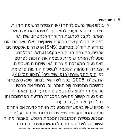
דיוור ישיר
גולש אשר נרשם לאתר ו/או הצטרף לרשימת הדיוור,
מצהיר כי הוא מעוניין להצטרף לרשימת התפוצה של
האתר ולקבל לכתובת הדואר האלקטרוני שלו ו/או
למספר הטלפון שלו הודעות שיווקיות כאלה ואחרות, אם
כהודעות דוא"ל, מסרונים (SMS) או שדרים אלקטרונים
אחרים, כדוגמת פניות ב- WhatsApp. בכלל זה,
מפעילת האתר שומרת לעצמה את הזכות לפרסם
באמצעות המערכת מוצרים ו/או שירותים משלימים.
הצהרה זו מהווה הסכמה למשלוח הודעות פרסומת
לפי
חוק התקשורת (בזק ושידורים) (תיקון מס' 40),
התשס"ח–2008
. כל גולש רשאי לבחור שלא להצטרף
לרשימת התפוצה של האתר, וכן להסיר את פרטיו
מרשימת התפוצה (הן במקום המיועד לכך באתר והן
באמצעות קישור מתאים במסגרת הודעת הפרסומת והן
בכל דרך אחרת), בכל עת.
מכיוון שאין באפשרות מפעילת האתר לדעת אם אחרים
מלבד הגולש עושים שימוש בכתובות שנמסרו על ידי
הגולש, מסירת הכתובות והסכמת הגולש, כאמור, מהווה
אישור הגולש להסכמת כל המשתמשים בכתובות