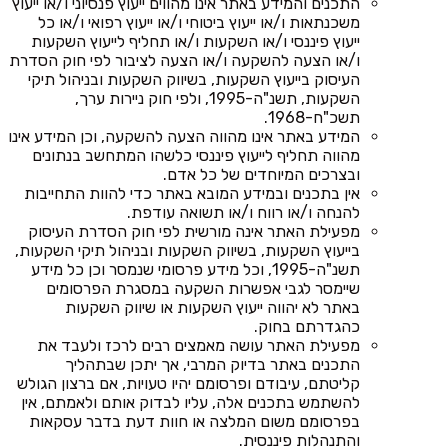
התכנים והמידע באתר אינו מהווים ייעוץ פנסיוני ו/או ייעוץ
משכנתאות ו/או ייעוץ ביטוחי ו/או ייעוץ רפואי ו/או כל
ייעוץ פיננסי ו/או השקעות ו/או תחליף לייעוץ השקעות
ו/או הצעה להשקעה ו/או הצעה לציבור לפי חוק הסדרת
העיסוק בייעוץ השקעות, בשיווק השקעות ובניהול תיקי
השקעות, תשנ"ה-1995, ולפי חוק ניירות ערך,
תשכ"ח-1968.
המידע באתר אינו מהווה הצעה להשקעה, וכן המידע אינו
מהווה תחליף לייעוץ פיננסי כלשהו המתחשב בנתונים
ובצרכים המיוחדים של כל אדם.
אין בתכנים ובמידע המובא באתר כדי להוות התחייבות
להנחה ו/או רווח ו/או תשואה עודפת.
מפעילת האתר אינה מורשית לפי חוק הסדרת העיסוק
בייעוץ השקעות, בשיווק השקעות ובניהול תיקי השקעות,
תשנ"ה-1995, וכל מידע פרסומי שנמסר וכן כל מידע
שיימסר לגבי אפשרות השקעה במסגרת הפרסומים
באתר לא יהווה ייעוץ השקעות או שיווק השקעות
כהגדרתם בחוק.
מפעילת האתר עושה מאמצים רבים לרכז ולעבד את
התכנים באתר בדיוק המרבי, אך יתכן שבתהליך
קליטתם, עיבודם ופרסומם יהיו טעויות, אם ברצון הגולש
להשתמש בתכנים אלה, עליו לבדוק אותם ולאמתם, אין
בפרסומם משום המלצה או חוות דעת בדבר עסקאות
והתנהלות פיננסית.