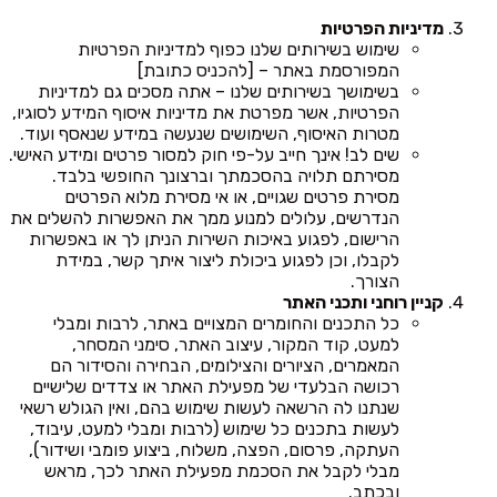
מדיניות הפרטיות
שימוש בשירותים שלנו כפוף למדיניות הפרטיות
המפורסמת באתר – [להכניס כתובת]
בשימושך בשירותים שלנו – אתה מסכים גם למדיניות
הפרטיות, אשר מפרטת את מדיניות איסוף המידע לסוגיו,
מטרות האיסוף, השימושים שנעשה במידע שנאסף ועוד.
שים לב! אינך חייב על-פי חוק למסור פרטים ומידע האישי.
מסירתם תלויה בהסכמתך וברצונך החופשי בלבד.
מסירת פרטים שגויים, או אי מסירת מלוא הפרטים
הנדרשים, עלולים למנוע ממך את האפשרות להשלים את
הרישום, לפגוע באיכות השירות הניתן לך או באפשרות
לקבלו, וכן לפגוע ביכולת ליצור איתך קשר, במידת
הצורך.
קניין רוחני ותכני האתר
כל התכנים והחומרים המצויים באתר, לרבות ומבלי
למעט, קוד המקור, עיצוב האתר, סימני המסחר,
המאמרים, הציורים והצילומים, הבחירה והסידור הם
רכושה הבלעדי של מפעילת האתר או צדדים שלישיים
שנתנו לה הרשאה לעשות שימוש בהם, ואין הגולש רשאי
לעשות בתכנים כל שימוש (לרבות ומבלי למעט, עיבוד,
העתקה, פרסום, הפצה, משלוח, ביצוע פומבי ושידור),
מבלי לקבל את הסכמת מפעילת האתר לכך, מראש
ובכתב.