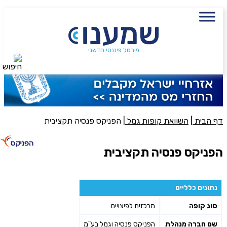
עם מתכנן פיננסי, השאירו פרטים:
שם מלא
נייד
פורטל פיננסי חדשני
חיפוש
פעולה נדרשת
היכן מנוהל החיסכון?
דף הבית
|
השוואת קופות גמל
|
הפניקס פנסיה תקציבית
סכום חיסכון בקרן
הפניקס פנסיה תקציבית
אני מאשר את תנאיי השימוש והפרטיות של האתר
נתונים כלליים
מאשר כי פרטיי ישמשו לקבלת פניות והצעות שיווקיות למוצרים
סוג קופה
מרכזית לפיצויים
פנסיוניים\ביטוח באמצעות טלפון, מייל או SMS מאיתנו או צד שלישי
שליחה
שם חברה מנהלת
הפניקס פנסיה וגמל בע"מ