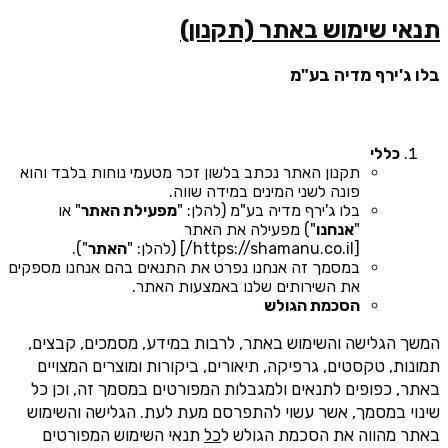
תנאי שימוש באתר (תקנון)
בלו ג'ירף מדיה בע"מ
כללי
תקנון האתר נכתב בלשון זכר מטעמי נוחות בלבד והוא
פונה לשני המינים במידה שווה.
בלו ג'ירף מדיה בע"מ (להלן: "
מפעילת האתר
" או
"
אנחנו
") מפעילה את האתר
[https://shamanu.co.il/] (להלן: "
האתר
").
במסמך זה אנחנו נפרט את התנאים בהם אנחנו מספקים
את השירותים שלנו באמצעות האתר.
הסכמת הגולש
המשך הגלישה והשימוש באתר, לרבות במידע, מסמכים, קבצים,
תמונות, טקסטים, גרפיקה, תיאורים, ביקורות ומוצרים המצויים
באתר, כפופים לתנאים ולמגבלות המפורטים במסמך זה, וכן כל
שינוי במסמך, אשר עשוי להתפרסם מעת לעת. הגלישה והשימוש
באתר מהווה את הסכמת הגולש ל
כל
תנאי השימוש המפורטים