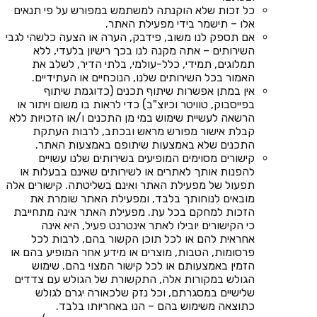
כל זכות שלא הוקנתה למשתמש במפורש על פי תנאים
אלו – תישמר בידי מפעילת האתר.
אם תספק לנו משוב, פידבק, הערה או הצעה כלשהי לגבי
השירותים – אתה מקנה לנו בכך רישיון בלעדי, ללא
תמלוגים, תמידי, כלל-עולמי, בלתי הדיר, לשלב את
האמור בכל השירותים שלנו, הנוכחיים או העתידיים.
אין במתן אפשרות שיתוף תכנים (כדוגמת שיתוף
בפייסבוק, טוויטר וכיוצ"ב) כדי לראות בו משום ויתור או
הרשאה לעשיית שימוש במי מן התכנים ו/או הזכויות ללא
קבלת אישור מפורש מראש ובכתב, לרבות העתקת
התכנים שלא באמצעות שיתופם באמצעות האתר.
קישורים מסוימים המופיעים בשירותים שלנו עשויים
להפנות אותך לאתרים או לשירותים שאינם בבעלות או
תפעול של מפעילת האתר ואינם בשליטתה. קישורים אלה
מובאים לנוחותך בלבד, ומפעילת האתר שומרת את
הזכות למחקם בכל עת. מפעילת האתר אינה מתחייבת
כי הקישורים יובילו לאתר אינטרנט פעיל, היא אינה
אחראית להם או לכל תוכן הקשור בהם, לרבות לכל
פרסומות, הטבות, מוצרים או מידע אחר המופיע בהם או
הזמין באמצעותם או לכל קישור המצוי בהם. שימוש
הגולש במקורות אלה, התקשורת של הגולש עם צדדים
שלישיים במסגרתם, וכל נזק שלכאורה יגרם לגולש
כתוצאה משימוש בהם – הנו באחריותו בלבד.