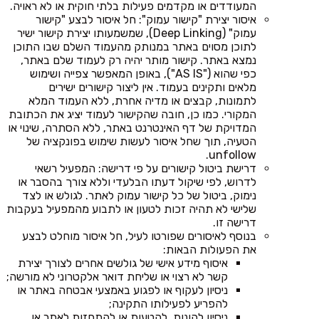
המעודדים או מקדמים פעילות בלתי חוקית או לא ראויה.
איסור יצירת "קישור עמוק": חל איסור לבצע "קישור
עמוק" (Deep Linking), שמשמעותו יצירת קישור ישיר
לתוכן מסוים באתר במנותק מהעמוד השלם שבו התוכן
נמצא באתר. קישור מותר יהיה רק לעמוד שלם באתר,
כפי שהוא ("AS IS"), באופן המאפשר צפייה ושימוש
מלאים ותקינים בעמוד. אין ליצור קישורים ישירים
לתמונות, קבצים או מדיה אחרת, ללא העמוד המלא
המקורי. כמו כן, חובה שהקישור לעמוד יציג את הכתובת
המדויקת של דף האינטרנט באתר, ללא הסתרה, שינוי או
הטעיה, תוך שחל איסור לעשות שימוש בפונקציה של
unfollow.
דרישת ביטול קישורים על פי דרישה: המפעיל רשאי
לדרוש, לפי שיקול דעתו הבלעדי וללא צורך בהסבר או
נימוק, ביטול של כל קישור עמוק לאתר. לגולש או לצד
שלישי לא תהיה זכות לטעון או לתבוע מהמפעיל בעקבות
דרישה זו.
בנוסף לאיסורים שפורטו לעיל, חל איסור מוחלט לבצע
את הפעולות הבאות:
איסוף מידע אישי של גולשים אחרים לצורך יצירת
קשר לא רצוי או שליחת דואר אלקטרוני לא מורשה;
ניסיון לעקוף או לפגוע באמצעי אבטחה באתר או
להפריע לפעילותו התקינה;
ניסיון להונות, להטעות או להתחזות לאתר או