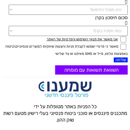
סכום חיסכון בקרן
אני מאשר את תנאיי השימוש והפרטיות של האתר
מאשר כי פרטיי ישמשו לקבלת פניות והצעות שיווקיות למוצרים פנסיוניים\ביטוח
באמצעות טלפון, מייל או SMS מאיתנו או צד שלישי
שליחה
השוואת תשואות עם מומחה
פורטל פיננסי חדשני
כל הפניות באתר מטופלות על ידי
מתכננים פיננסים או סוכני ביטוח פנסיוני בעלי רישיון מטעם רשות
שוק ההון.