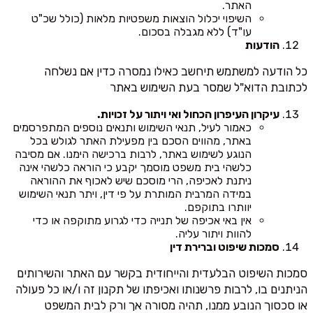
האתר.
השיפוי יכלול הוצאות משפטיות מלאות (כולל שכ"ט
עו"ד) ללא מגבלה בסכום.
הודעות
כל הודעה למשתמש תיחשב כאילו נמסרה כדין אם נשלחה
לכתובת הדוא"ל שמסר בעת השימוש באתר
עיקרון העיפרון הכחול ואי ויתור על זכויות.
כאמור לעיל, תנאי השימוש ותנאים נוספים המתפרסמים
באתר, מהווים הסכם בין מפעילת האתר לגולש בכל
הנוגע לשימוש באתר, לרבות ברכישה הימנו. אם מסיבה
כלשהי בית משפט מוסמך יקבע כי הוראה כלשהי אינה
ניתנת לאכיפה, הרי מוסכם שיש לאכוף את ההוראה
במידה המרבית המותרת על פי דין, ויתר תנאי השימוש
יוותרו בתוקפם.
אין באי אכיפה של תנייה כדי לגרוע מתוקפה או כדי
להוות ויתור עליה.
סמכות שיפוט וברירת דין
סמכות השיפוט הבלעדית והייחודית בקשר עם האתר והשירותים
הניתנים בו, לרבות פרשנותו ואכיפתו של תקנון זה ו/או כל פעולה
או סכסוך הנובע ממנו, תהיה מסורה אך ורק לבית המשפט