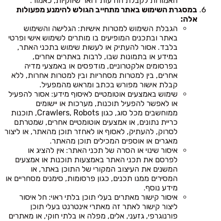
האמורות לקבלת הודעות דואר שיווקיות, כאמור.
במסגרת השימוש באתר מתחייב הגולש להימנע מפעולות
אלה:
הגבלת השימוש למטרות אישיות: הגלישה והשימוש
באתר ובתכנים המופיעים בו מותרים לשימוש אישי ופרטי
בלבד. אסור להעתיק או לעשות שימוש בתכני האתר,
במידע או בתמונות שבו, לרבות באתרים אחרים,
בפרסומים אלקטרוניים, מודפסים או באמצעי מדיה
אחרים, בין למטרות מסחריות ובין למטרות אחרות, ללא
קבלת אישור מפורש בכתב ומראש מהמפעיל.
שימוש באמצעים אוטומטיים לאיסוף מידע: אסור להפעיל
או לאפשר להפעיל תוכנות, מערכות או יישומים
ממוחשבים מכל סוג, כגון Crawlers, Robots, תוכנות
כריית נתונים, או אמצעים אוטומטיים אחרים, שמטרתם
לסרוק, להעתיק, לאסוף או לאחזר תוכן מהאתר, או ליצור
מאגרים או אוספים המכילים תוכן מהאתר.
איסור שינוי או הסרה של תכני האתר: אין להציג או
לפרסם את תכני האתר באמצעות תוכנות או אמצעים
המשנים את העיצוב המקורי של התוכן באתר, או
המסירים ממנו תכנים, כגון פרסומות, סימנים מסחריים או
מידע נוסף.
איסור קישור מאתרים בעלי תוכן בלתי ראוי: חל איסור
ליצור קישור לאתר זה מאתרי אינטרנט בעלי תוכן
פורנוגרפי, גזעני, אלים, מפלה או בלתי חוקי, או מאתרים