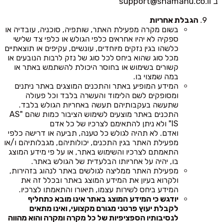
ב
support@shamanu.co.il
הגבלת אחריות
בשום מקרה מפעילת האתר, שותפיה, סוכניה, עובדיה או
ספקיה לא יהיו אחראים כלפי הגולש או כלפי צד שלישי
כלשהו בגין נזקים מיוחדים, עונשיים, עקיפים או תוצאתיים
מכל סוג שהוא ביחס לכל סוג של נזק לרבות הנובעים או
קשורים בשימוש או בחוסר היכולת להשתמש באתר או
במה שמצוי בו.
המידע המופיע באתר והתכנים המוצגים באתר ניתנים
ומסופקים לשם הלימוד והעשרה בלבד וכל פעולה
שתעשה בעקבותיהם תעשה באחריות הגולש בלבד.
התכנים באתר מוצעים לשימוש הציבור כמות שהם "AS
IS" ולא ניתן להתאימם לצרכיו של כל אדם
ואדם. לא תהיה לגולש כל טענה, תביעה או דרישה כלפי
מפעילת האתר בגין התכנים, יכולותיהם, מגבלותיהם ו/או
התאמתם לצרכיו והשימוש באתר, או על פי מידע המוצג
בו, יהיה על אחריותו הבלעדית של הגולש באתר.
מפעילת האתר ממליצה לגולשים באתר לנהוג בזהירות,
ולקרוא בעיון את המידע המוצג באתר ובכלל זה את
המידע ביחס לשירות עצמו, תיאורו והתאמתו לצרכיו.
יודגש כי המידע המוצג באתר אינו מובא כתחליף
לקבלת יעוץ פרטני מגורם מקצועי, ואינו מתאים
לנסיבותיו הספציפיות של כל מקרה ומקרה והוא מהווה