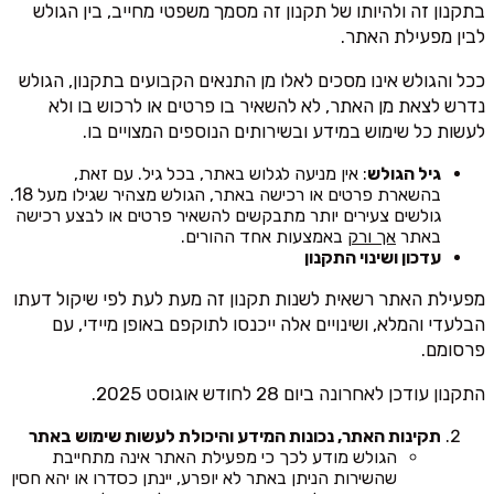
בתקנון זה ולהיותו של תקנון זה מסמך משפטי מחייב, בין הגולש
לבין מפעילת האתר.
ככל והגולש אינו מסכים לאלו מן התנאים הקבועים בתקנון, הגולש
נדרש לצאת מן האתר, לא להשאיר בו פרטים או לרכוש בו ולא
לעשות כל שימוש במידע ובשירותים הנוספים המצויים בו.
גיל הגולש
: אין מניעה לגלוש באתר, בכל גיל. עם זאת,
בהשארת פרטים או רכישה באתר, הגולש מצהיר שגילו מעל 18.
גולשים צעירים יותר מתבקשים להשאיר פרטים או לבצע רכישה
באתר
אך ורק
באמצעות אחד ההורים.
עדכון ושינוי התקנון
מפעילת האתר רשאית לשנות תקנון זה מעת לעת לפי שיקול דעתו
הבלעדי והמלא, ושינויים אלה ייכנסו לתוקפם באופן מיידי, עם
פרסומם.
התקנון עודכן לאחרונה ביום 28 לחודש אוגוסט 2025.
תקינות האתר, נכונות המידע והיכולת לעשות שימוש באתר
הגולש מודע לכך כי מפעילת האתר אינה מתחייבת
שהשירות הניתן באתר לא יופרע, יינתן כסדרו או יהא חסין