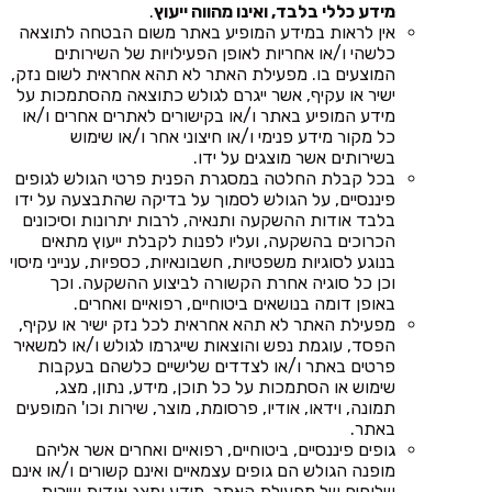
מידע כללי בלבד, ואינו מהווה ייעוץ
.
אין לראות במידע המופיע באתר משום הבטחה לתוצאה
כלשהי ו/או אחריות לאופן הפעילויות של השירותים
המוצעים בו. מפעילת האתר לא תהא אחראית לשום נזק,
ישיר או עקיף, אשר ייגרם לגולש כתוצאה מהסתמכות על
מידע המופיע באתר ו/או בקישורים לאתרים אחרים ו/או
כל מקור מידע פנימי ו/או חיצוני אחר ו/או שימוש
בשירותים אשר מוצגים על ידו.
בכל קבלת החלטה במסגרת הפנית פרטי הגולש לגופים
פיננסיים, על הגולש לסמוך על בדיקה שהתבצעה על ידו
בלבד אודות ההשקעה ותנאיה, לרבות יתרונות וסיכונים
הכרוכים בהשקעה, ועליו לפנות לקבלת ייעוץ מתאים
בנוגע לסוגיות משפטיות, חשבונאיות, כספיות, ענייני מיסוי
וכן כל סוגיה אחרת הקשורה לביצוע ההשקעה. וכך
באופן דומה בנושאים ביטוחיים, רפואיים ואחרים.
מפעילת האתר לא תהא אחראית לכל נזק ישיר או עקיף,
הפסד, עוגמת נפש והוצאות שייגרמו לגולש ו/או למשאיר
פרטים באתר ו/או לצדדים שלישיים כלשהם בעקבות
שימוש או הסתמכות על כל תוכן, מידע, נתון, מצג,
תמונה, וידאו, אודיו, פרסומת, מוצר, שירות וכו' המופעים
באתר.
גופים פיננסיים, ביטוחיים, רפואיים ואחרים אשר אליהם
מופנה הגולש הם גופים עצמאיים ואינם קשורים ו/או אינם
שלוחים של מפעילת האתר. מידע ומצג אודות שירות