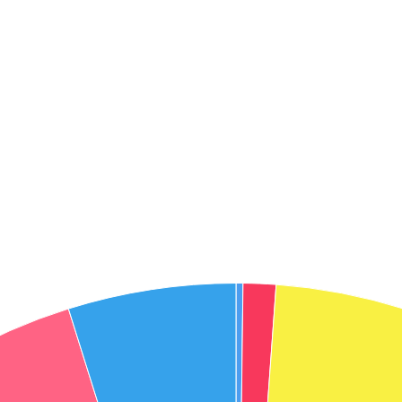
אני מאשר את תנאיי השימוש והפרטיות של האתר
מאשר כי פרטיי ישמשו לקבלת פניות והצעות שיווקיות למוצרים
פנסיוניים\ביטוח באמצעות טלפון, מייל או SMS מאיתנו או צד שלישי
שליחה