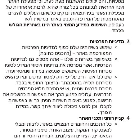
מטעויות, והם יכולים להשתנות מעת לעת, וכי מפעילת האתר
אינה אחראית לנכונותם בכל צורה שהיא, לרבות אי אחריות של
מפעילת האתר בגין תוצאות ונזקים כלשהם העלולים להיגרם
מהסתמכות על המידע והתכנים באתר במישרין ו/או
בעקיפין.
השימוש במידע המצוי באתר הינו באחריות הגולש
בלבד
.
מדיניות הפרטיות
שימוש בשירותים שלנו כפוף למדיניות הפרטיות
המפורסמת באתר – [להכניס כתובת]
בשימושך בשירותים שלנו – אתה מסכים גם למדיניות
הפרטיות, אשר מפרטת את מדיניות איסוף המידע לסוגיו,
מטרות האיסוף, השימושים שנעשה במידע שנאסף ועוד.
שים לב! אינך חייב על-פי חוק למסור פרטים ומידע האישי.
מסירתם תלויה בהסכמתך וברצונך החופשי בלבד.
מסירת פרטים שגויים, או אי מסירת מלוא הפרטים
הנדרשים, עלולים למנוע ממך את האפשרות להשלים את
הרישום, לפגוע באיכות השירות הניתן לך או באפשרות
לקבלו, וכן לפגוע ביכולת ליצור איתך קשר, במידת
הצורך.
קניין רוחני ותכני האתר
כל התכנים והחומרים המצויים באתר, לרבות ומבלי
למעט, קוד המקור, עיצוב האתר, סימני המסחר,
המאמרים, הציורים והצילומים, הבחירה והסידור הם