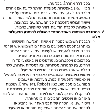
בכל דרך אחרת), בכל עת.
מכיוון שאין באפשרות מפעילת האתר לדעת אם אחרים
מלבד הגולש עושים שימוש בכתובות שנמסרו על ידי
הגולש, מסירת הכתובות והסכמת הגולש, כאמור, מהווה
אישור הגולש להסכמת כל המשתמשים בכתובות
האמורות לקבלת הודעות דואר שיווקיות, כאמור.
במסגרת השימוש באתר מתחייב הגולש להימנע מפעולות
אלה:
הגבלת השימוש למטרות אישיות: הגלישה והשימוש
באתר ובתכנים המופיעים בו מותרים לשימוש אישי ופרטי
בלבד. אסור להעתיק או לעשות שימוש בתכני האתר,
במידע או בתמונות שבו, לרבות באתרים אחרים,
בפרסומים אלקטרוניים, מודפסים או באמצעי מדיה
אחרים, בין למטרות מסחריות ובין למטרות אחרות, ללא
קבלת אישור מפורש בכתב ומראש מהמפעיל.
שימוש באמצעים אוטומטיים לאיסוף מידע: אסור להפעיל
או לאפשר להפעיל תוכנות, מערכות או יישומים
ממוחשבים מכל סוג, כגון Crawlers, Robots, תוכנות
כריית נתונים, או אמצעים אוטומטיים אחרים, שמטרתם
לסרוק, להעתיק, לאסוף או לאחזר תוכן מהאתר, או ליצור
מאגרים או אוספים המכילים תוכן מהאתר.
איסור שינוי או הסרה של תכני האתר: אין להציג או
לפרסם את תכני האתר באמצעות תוכנות או אמצעים