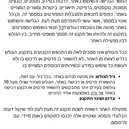
המשך הגלישה והשימוש באתר, לרבות במידע, מסמכים, קבצים,
תמונות, טקסטים, גרפיקה, תיאורים, ביקורות ומוצרים המצויים
באתר, כפופים לתנאים ולמגבלות המפורטים במסמך זה, וכן כל
שינוי במסמך, אשר עשוי להתפרסם מעת לעת. הגלישה והשימוש
באתר מהווה את הסכמת הגולש ל
כל
תנאי השימוש המפורטים
בתקנון זה ולהיותו של תקנון זה מסמך משפטי מחייב, בין הגולש
לבין מפעילת האתר.
ככל והגולש אינו מסכים לאלו מן התנאים הקבועים בתקנון, הגולש
נדרש לצאת מן האתר, לא להשאיר בו פרטים או לרכוש בו ולא
לעשות כל שימוש במידע ובשירותים הנוספים המצויים בו.
גיל הגולש
: אין מניעה לגלוש באתר, בכל גיל. עם זאת,
בהשארת פרטים או רכישה באתר, הגולש מצהיר שגילו מעל 18.
גולשים צעירים יותר מתבקשים להשאיר פרטים או לבצע רכישה
באתר
אך ורק
באמצעות אחד ההורים.
עדכון ושינוי התקנון
מפעילת האתר רשאית לשנות תקנון זה מעת לעת לפי שיקול דעתו
הבלעדי והמלא, ושינויים אלה ייכנסו לתוקפם באופן מיידי, עם
פרסומם.