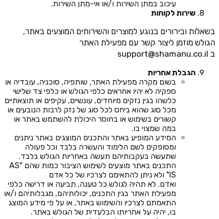
עיכוב במתן השירות ו/או אי-מתן השירות.
שירות לקוחות
בשאלות ובירורים בנוגע למוצרים והשירותים המוצעים באתר,
הגולש מוזמן ליצור קשר עם מפעילת האתר
ב
support@shamanu.co.il
הגבלת אחריות
בשום מקרה מפעילת האתר, שותפיה, סוכניה, עובדיה או
ספקיה לא יהיו אחראים כלפי הגולש או כלפי צד שלישי
כלשהו בגין נזקים מיוחדים, עונשיים, עקיפים או תוצאתיים
מכל סוג שהוא ביחס לכל סוג של נזק לרבות הנובעים או
קשורים בשימוש או בחוסר היכולת להשתמש באתר או
במה שמצוי בו.
המידע המופיע באתר והתכנים המוצגים באתר ניתנים
ומסופקים לשם הלימוד והעשרה בלבד וכל פעולה
שתעשה בעקבותיהם תעשה באחריות הגולש בלבד.
התכנים באתר מוצעים לשימוש הציבור כמות שהם "AS
IS" ולא ניתן להתאימם לצרכיו של כל אדם
ואדם. לא תהיה לגולש כל טענה, תביעה או דרישה כלפי
מפעילת האתר בגין התכנים, יכולותיהם, מגבלותיהם ו/או
התאמתם לצרכיו והשימוש באתר, או על פי מידע המוצג
בו, יהיה על אחריותו הבלעדית של הגולש באתר.