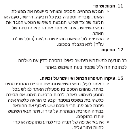
חבות ושיפוי
הגולש מתחייב, מסכים ומצהיר כי ישפה את מפעילת
האתר, עובדיה וספקיה בגין כל תביעה, דרישה, טענה או
תלונה של צד שלישי הנובעת משימוש הגולש הנוגד את
תנאי השימוש באתר או מפר את הדין או הזכויות של
האתר.
השיפוי יכלול הוצאות משפטיות מלאות (כולל שכ"ט
עו"ד) ללא מגבלה בסכום.
הודעות
כל הודעה למשתמש תיחשב כאילו נמסרה כדין אם נשלחה
לכתובת הדוא"ל שמסר בעת השימוש באתר
עיקרון העיפרון הכחול ואי ויתור על זכויות.
כאמור לעיל, תנאי השימוש ותנאים נוספים המתפרסמים
באתר, מהווים הסכם בין מפעילת האתר לגולש בכל
הנוגע לשימוש באתר, לרבות ברכישה הימנו. אם מסיבה
כלשהי בית משפט מוסמך יקבע כי הוראה כלשהי אינה
ניתנת לאכיפה, הרי מוסכם שיש לאכוף את ההוראה
במידה המרבית המותרת על פי דין, ויתר תנאי השימוש
יוותרו בתוקפם.
אין באי אכיפה של תנייה כדי לגרוע מתוקפה או כדי
להוות ויתור עליה.