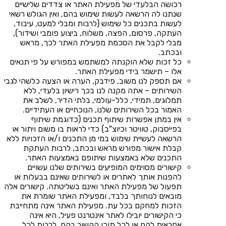
רכושה הבלעדי של מפעילת האתר או צדדים שלישיים
שנתנו לה הרשאה לעשות שימוש בהם, ואין הגולש רשאי
לעשות בתכנים כל שימוש (לרבות ומבלי למעט, עיבוד,
העתקה, פרסום, הפצה, משלוח, ביצוע פומבי ושידור),
מבלי לקבל את הסכמת מפעילת האתר לכך, מראש
ובכתב.
כל זכות שלא הוקנתה למשתמש במפורש על פי תנאים
אלו – תישמר בידי מפעילת האתר.
אם תספק לנו משוב, פידבק, הערה או הצעה כלשהי לגבי
השירותים – אתה מקנה לנו בכך רישיון בלעדי, ללא
תמלוגים, תמידי, כלל-עולמי, בלתי הדיר, לשלב את
האמור בכל השירותים שלנו, הנוכחיים או העתידיים.
אין במתן אפשרות שיתוף תכנים (כדוגמת שיתוף
בפייסבוק, טוויטר וכיוצ"ב) כדי לראות בו משום ויתור או
הרשאה לעשיית שימוש במי מן התכנים ו/או הזכויות ללא
קבלת אישור מפורש מראש ובכתב, לרבות העתקת
התכנים שלא באמצעות שיתופם באמצעות האתר.
קישורים מסוימים המופיעים בשירותים שלנו עשויים
להפנות אותך לאתרים או לשירותים שאינם בבעלות או
תפעול של מפעילת האתר ואינם בשליטתה. קישורים אלה
מובאים לנוחותך בלבד, ומפעילת האתר שומרת את
הזכות למחקם בכל עת. מפעילת האתר אינה מתחייבת
כי הקישורים יובילו לאתר אינטרנט פעיל, היא אינה
אחראית להם או לכל תוכן הקשור בהם, לרבות לכל