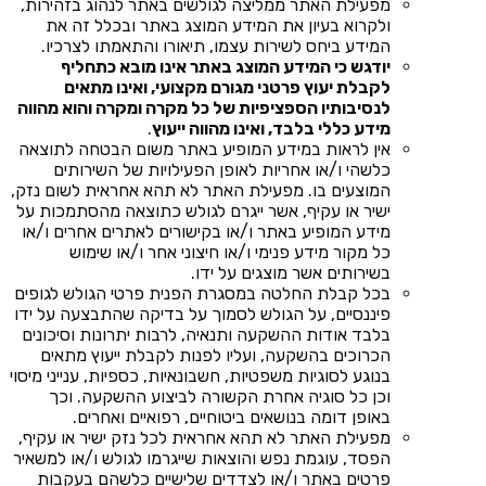
מפעילת האתר ממליצה לגולשים באתר לנהוג בזהירות,
ולקרוא בעיון את המידע המוצג באתר ובכלל זה את
המידע ביחס לשירות עצמו, תיאורו והתאמתו לצרכיו.
יודגש כי המידע המוצג באתר אינו מובא כתחליף
לקבלת יעוץ פרטני מגורם מקצועי, ואינו מתאים
לנסיבותיו הספציפיות של כל מקרה ומקרה והוא מהווה
מידע כללי בלבד, ואינו מהווה ייעוץ
.
אין לראות במידע המופיע באתר משום הבטחה לתוצאה
כלשהי ו/או אחריות לאופן הפעילויות של השירותים
המוצעים בו. מפעילת האתר לא תהא אחראית לשום נזק,
ישיר או עקיף, אשר ייגרם לגולש כתוצאה מהסתמכות על
מידע המופיע באתר ו/או בקישורים לאתרים אחרים ו/או
כל מקור מידע פנימי ו/או חיצוני אחר ו/או שימוש
בשירותים אשר מוצגים על ידו.
בכל קבלת החלטה במסגרת הפנית פרטי הגולש לגופים
פיננסיים, על הגולש לסמוך על בדיקה שהתבצעה על ידו
בלבד אודות ההשקעה ותנאיה, לרבות יתרונות וסיכונים
הכרוכים בהשקעה, ועליו לפנות לקבלת ייעוץ מתאים
בנוגע לסוגיות משפטיות, חשבונאיות, כספיות, ענייני מיסוי
וכן כל סוגיה אחרת הקשורה לביצוע ההשקעה. וכך
באופן דומה בנושאים ביטוחיים, רפואיים ואחרים.
מפעילת האתר לא תהא אחראית לכל נזק ישיר או עקיף,
הפסד, עוגמת נפש והוצאות שייגרמו לגולש ו/או למשאיר
פרטים באתר ו/או לצדדים שלישיים כלשהם בעקבות