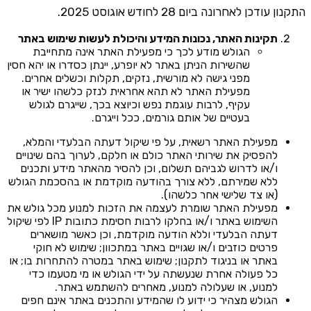
התקנון עודכן לאחרונה ביום 28 לחודש אוגוסט 2025.
תקינות האתר, נכונות המידע והיכולת לעשות שימוש באתר
הגולש מודע לכך כי מפעילת האתר אינה מתחייבת
שהשירות הניתן באתר לא יופרע, יינתן כסדרו או יהא חסין
מפני גישה לא מורשית, נזקים, תקלות וכשלים אחרים.
מפעילת האתר לא תהא אחראית לנזק כלשהו ישיר או
עקיף, לרבות עוגמת נפש וכיוצא בכך, שייגרם לגולש
בעטיים של אותם גורמים, ככל וייגרם.
מפעילת האתר רשאית, על פי שיקול דעתה הבלעדי והמלא,
להפסיק את שירותי האתר כולם או חלקם, לערוך בהם שינויים
ו/או לדרוש לגביהם תשלום, וכן להסיר מהאתר מידע ותכנים
ללא שמירתם, ללא צורך בהודעה מוקדמת או בהסכמת הגולש
(או צד שלישי אחר כלשהו).
מפעילת האתר שומרת לעצמה את הזכות למנוע מכל גולש את
השימוש באתר ו/או בחלקו לרבות חסימת כתובות IP לפי שיקול
דעתה הבלעדי וללא הודעה מוקדמת, וכן כאשר מושארים
פרטים כוזבים ו/או שגויים באתר במתכוון; שימוש לא חוקי
באתר או בניגוד לתקנון; שימוש באתר במטרה להתחרות בו; או
כל פעולה אחרת שנעשתה על ידי הגולש או מי מטעמו כדי
למנוע, או שעלולה למנוע, מאחרים להשתמש באתר.
הגולש מצהיר כי ידוע לו שהמידע והתכנים באתר אינם חפים