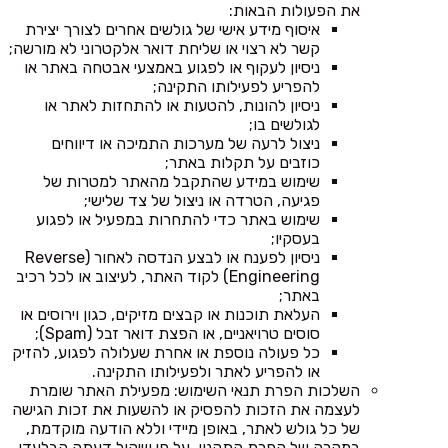
את הפעולות הבאות:
איסוף מידע אישי של גולשים אחרים לצורך יצירת
קשר לא רצוי או שליחת דואר אלקטרוני לא מורשה;
ניסיון לעקוף או לפגוע באמצעי אבטחה באתר או
להפריע לפעילותו התקינה;
ניסיון להונות, להטעות או להתחזות לאתר או
לגולשים בו;
ניצול לרעה של מערכות התמיכה או דיווחים
כוזבים על תקלות באתר;
שימוש במידע שהתקבל מהאתר למטרות של
פגיעה, הטרדה או ניצול של צד שלישי;
שימוש באתר כדי להתחרות במפעיל או לפגוע
בעסקיו;
ניסיון לפענח או לבצע הנדסה לאחור (Reverse
Engineering) לקוד האתר, לעיצוב או לכל רכיב
באתר;
העלאת תוכנות או קבצים מזיקים, כגון וירוסים או
סוסים טרויאניים, או הפצת דואר זבל (Spam);
כל פעולה נוספת או אחרת שעלולה לפגוע, להזיק
או להפריע לאתר ולפעילותו התקינה.
השלכות הפרת תנאי השימוש: מפעילת האתר שומרת
לעצמה את הזכות להפסיק או להשעות את זכות הגישה
של כל גולש לאתר, באופן מיידי וללא הודעה מוקדמת,
במקרה של הפרת התקנון, על פי שיקול דעתה הבלעדי