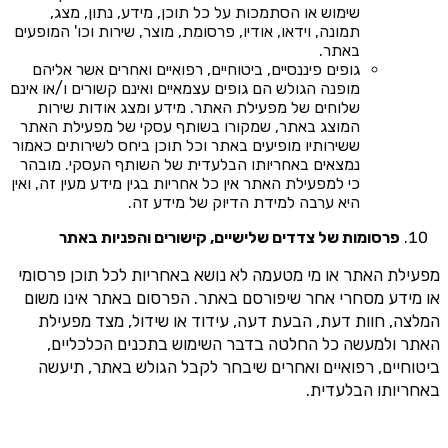
שימוש או הסתמכות על כל תוכן, מידע, נתון, מצג,
תמונה, וידאו, אודיו, פרסומת, מוצר, שירות וכו' המופעים
באתר.
גופים פיננסיים, ביטוחיים, רפואיים ואחרים אשר אליהם
מופנה הגולש הם גופים עצמאיים ואינם קשורים ו/או אינם
שלוחים של מפעילת האתר. מידע ומצג אודות שירות
המוצג באתר, שמקורו בשותף עסקי של מפעילת האתר
ששירותיו מופיעים באתר וכל תוכן ביחס לשירותים כאמור
נמצאים באחריותו הבלעדית של השותף העסקי. מובהר
כי למפעילת האתר אין כל אחריות בגין מידע מעין זה, ואין
היא ערבה למידת הדיוק של מידע זה.
פרסומות של צדדים שלישיים, קישורים והפניות באתר
מפעילת האתר או מי מטעמה לא נושא באחריות לכל תוכן פרסומי
או מידע מסחרי אחר שיפורסם באתר. הפרסום באתר אינו משום
המלצה, חוות דעת, הבעת דעה, עידוד או שידול, מצד מפעילת
האתר ולמעשה כל החלטה בדבר השימוש בתכנים הכלכליים,
ביטוחיים, רפואיים ואחרים שיבחר לקבל הגולש באתר, תיעשה
באחריותו הבלעדית.