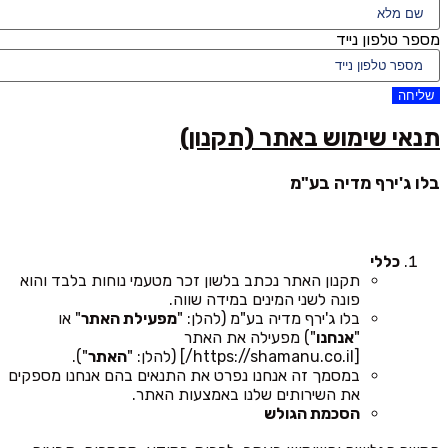
מספר טלפון נייד
שליחה
תנאי שימוש באתר (תקנון)
בלו ג'ירף מדיה בע"מ
כללי
תקנון האתר נכתב בלשון זכר מטעמי נוחות בלבד והוא
פונה לשני המינים במידה שווה.
בלו ג'ירף מדיה בע"מ (להלן: "
מפעילת האתר
" או
"
אנחנו
") מפעילה את האתר
[https://shamanu.co.il/] (להלן: "
האתר
").
במסמך זה אנחנו נפרט את התנאים בהם אנחנו מספקים
את השירותים שלנו באמצעות האתר.
הסכמת הגולש