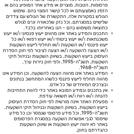
פרסומות, הטבות, מוצרים או מידע אחר המופיע בהם או
הזמין באמצעותם או לכל קישור המצוי בהם. שימוש
הגולש במקורות אלה, התקשורת של הגולש עם צדדים
שלישיים במסגרתם, וכל נזק שלכאורה יגרם לגולש
כתוצאה משימוש בהם – הנו באחריותו בלבד.
התכנים והמידע באתר אינו מהווים ייעוץ פנסיוני ו/או ייעוץ
משכנתאות ו/או ייעוץ ביטוחי ו/או ייעוץ רפואי ו/או כל
ייעוץ פיננסי ו/או השקעות ו/או תחליף לייעוץ השקעות
ו/או הצעה להשקעה ו/או הצעה לציבור לפי חוק הסדרת
העיסוק בייעוץ השקעות, בשיווק השקעות ובניהול תיקי
השקעות, תשנ"ה-1995, ולפי חוק ניירות ערך,
תשכ"ח-1968.
המידע באתר אינו מהווה הצעה להשקעה, וכן המידע אינו
מהווה תחליף לייעוץ פיננסי כלשהו המתחשב בנתונים
ובצרכים המיוחדים של כל אדם.
אין בתכנים ובמידע המובא באתר כדי להוות התחייבות
להנחה ו/או רווח ו/או תשואה עודפת.
מפעילת האתר אינה מורשית לפי חוק הסדרת העיסוק
בייעוץ השקעות, בשיווק השקעות ובניהול תיקי השקעות,
תשנ"ה-1995, וכל מידע פרסומי שנמסר וכן כל מידע
שיימסר לגבי אפשרות השקעה במסגרת הפרסומים
באתר לא יהווה ייעוץ השקעות או שיווק השקעות
כהגדרתם בחוק.