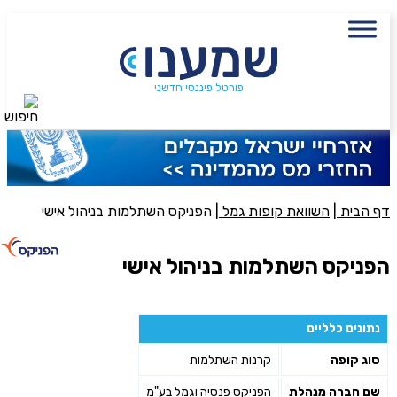
עם מתכנן פיננסי, השאירו פרטים:
שם מלא
נייד
פורטל פיננסי חדשני
חיפוש
פעולה נדרשת
היכן מנוהל החיסכון?
דף הבית
|
השוואת קופות גמל
|
הפניקס השתלמות בניהול אישי
סכום חיסכון בקרן
הפניקס השתלמות בניהול אישי
אני מאשר את תנאיי השימוש והפרטיות של האתר
נתונים כלליים
מאשר כי פרטיי ישמשו לקבלת פניות והצעות שיווקיות למוצרים
סוג קופה
קרנות השתלמות
פנסיוניים\ביטוח באמצעות טלפון, מייל או SMS מאיתנו או צד שלישי
שליחה
שם חברה מנהלת
הפניקס פנסיה וגמל בע"מ