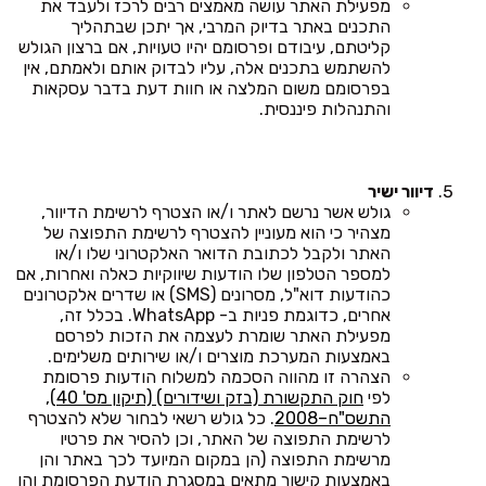
מפעילת האתר עושה מאמצים רבים לרכז ולעבד את
התכנים באתר בדיוק המרבי, אך יתכן שבתהליך
קליטתם, עיבודם ופרסומם יהיו טעויות, אם ברצון הגולש
להשתמש בתכנים אלה, עליו לבדוק אותם ולאמתם, אין
בפרסומם משום המלצה או חוות דעת בדבר עסקאות
והתנהלות פיננסית.
דיוור ישיר
גולש אשר נרשם לאתר ו/או הצטרף לרשימת הדיוור,
מצהיר כי הוא מעוניין להצטרף לרשימת התפוצה של
האתר ולקבל לכתובת הדואר האלקטרוני שלו ו/או
למספר הטלפון שלו הודעות שיווקיות כאלה ואחרות, אם
כהודעות דוא"ל, מסרונים (SMS) או שדרים אלקטרונים
אחרים, כדוגמת פניות ב- WhatsApp. בכלל זה,
מפעילת האתר שומרת לעצמה את הזכות לפרסם
באמצעות המערכת מוצרים ו/או שירותים משלימים.
הצהרה זו מהווה הסכמה למשלוח הודעות פרסומת
לפי
חוק התקשורת (בזק ושידורים) (תיקון מס' 40),
התשס"ח–2008
. כל גולש רשאי לבחור שלא להצטרף
לרשימת התפוצה של האתר, וכן להסיר את פרטיו
מרשימת התפוצה (הן במקום המיועד לכך באתר והן
באמצעות קישור מתאים במסגרת הודעת הפרסומת והן