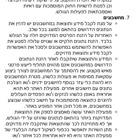
וכן לפנות לרשויות החוק המוסמכות עם ראיות
ואסמכתאות לפעילות הגולש.
מחשבונים
על מנת לקבל מידע ותוצאות במחשבונים יש להזין את
הנתונים הדרושים בהתאם למוצג בכל שלב.
האחריות על הזנת הפרטים המדויקים חלה על הגולש
בלבד. הזנת נתונים חלקיים או שגויים עלולה למנוע את
האפשרות להשתמש במחשבונים ולסכל את האפשרות
לקבל מידע ותוצאות מדויקים.
המידע והתוצאות שיתקבלו לאחר הזנת הנתונים
הדרושים במחשבונים אינם מהווים תחליף לייעוץ פרטני
מאיש מקצוע. אין להסתמך על המחשבונים לצורך ביצוע
עסקאות מסוימות או פעולות כלשהן. מטרת המחשבונים
היא להוות כלי עזר בנוסף לחישובים ידניים ו/או הצלבת
נתונים עם חישובים אחרים. מפעילת האתר לא תהא
אחראית באופן כלשהו לנזקים ו/או הפסדים העלולים
להיגרם כתוצאה מהסתמכות על חישוב כלשהו שבוצע
במחשבונים, או מכל תוכן אחר המופיע באתר.
מפעילת האתר עושה מאמצים לספק את התוצאות
המדויקות ביותר בהתאם לנתונים שהוזנו על ידי הגולש,
אך לא מתחייבת לכך שהתוצאות שיתקבלו יהיו מדויקים.
מתן השירות יתאפשר בכפוף לשיקול דעתה הבלעדי של
מפעילת האתר והיא לא יהא אחראית לכל איחור ו/או