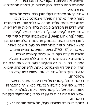
המשנים את העיצוב המקורי של התוכן באתר, או
המסירים ממנו תכנים, כגון פרסומות, סימנים מסחריים או
מידע נוסף.
איסור קישור מאתרים בעלי תוכן בלתי ראוי: חל איסור
ליצור קישור לאתר זה מאתרי אינטרנט בעלי תוכן
פורנוגרפי, גזעני, אלים, מפלה או בלתי חוקי, או מאתרים
המעודדים או מקדמים פעילות בלתי חוקית או לא ראויה.
איסור יצירת "קישור עמוק": חל איסור לבצע "קישור
עמוק" (Deep Linking), שמשמעותו יצירת קישור ישיר
לתוכן מסוים באתר במנותק מהעמוד השלם שבו התוכן
נמצא באתר. קישור מותר יהיה רק לעמוד שלם באתר,
כפי שהוא ("AS IS"), באופן המאפשר צפייה ושימוש
מלאים ותקינים בעמוד. אין ליצור קישורים ישירים
לתמונות, קבצים או מדיה אחרת, ללא העמוד המלא
המקורי. כמו כן, חובה שהקישור לעמוד יציג את הכתובת
המדויקת של דף האינטרנט באתר, ללא הסתרה, שינוי או
הטעיה, תוך שחל איסור לעשות שימוש בפונקציה של
unfollow.
דרישת ביטול קישורים על פי דרישה: המפעיל רשאי
לדרוש, לפי שיקול דעתו הבלעדי וללא צורך בהסבר או
נימוק, ביטול של כל קישור עמוק לאתר. לגולש או לצד
שלישי לא תהיה זכות לטעון או לתבוע מהמפעיל בעקבות
דרישה זו.
בנוסף לאיסורים שפורטו לעיל, חל איסור מוחלט לבצע