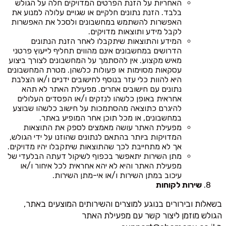
האחריות על הזנת הפרטים המדויקים חלה על הגולש
בלבד. הזנת נתונים חלקיים או שגויים עלולה למנוע את
האפשרות להשתמש במחשבונים ולסכל את האפשרות
לקבל מידע ותוצאות מדויקים.
המידע והתוצאות שיתקבלו לאחר הזנת הנתונים
הדרושים במחשבונים אינם מהווים תחליף לייעוץ פרטני
מאיש מקצוע. אין להסתמך על המחשבונים לצורך ביצוע
עסקאות מסוימות או פעולות כלשהן. מטרת המחשבונים
היא להוות כלי עזר בנוסף לחישובים ידניים ו/או הצלבת
נתונים עם חישובים אחרים. מפעילת האתר לא תהא
אחראית באופן כלשהו לנזקים ו/או הפסדים העלולים
להיגרם כתוצאה מהסתמכות על חישוב כלשהו שבוצע
במחשבונים, או מכל תוכן אחר המופיע באתר.
מפעילת האתר עושה מאמצים לספק את התוצאות
המדויקות ביותר בהתאם לנתונים שהוזנו על ידי הגולש,
אך לא מתחייבת לכך שהתוצאות שיתקבלו יהיו מדויקים.
מתן השירות יתאפשר בכפוף לשיקול דעתה הבלעדי של
מפעילת האתר והיא לא יהא אחראית לכל איחור ו/או
עיכוב במתן השירות ו/או אי-מתן השירות.
שירות לקוחות
בשאלות ובירורים בנוגע למוצרים והשירותים המוצעים באתר,
הגולש מוזמן ליצור קשר עם מפעילת האתר