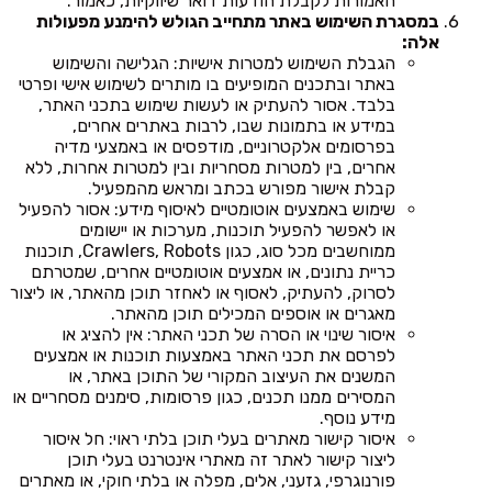
האמורות לקבלת הודעות דואר שיווקיות, כאמור.
במסגרת השימוש באתר מתחייב הגולש להימנע מפעולות
אלה:
הגבלת השימוש למטרות אישיות: הגלישה והשימוש
באתר ובתכנים המופיעים בו מותרים לשימוש אישי ופרטי
בלבד. אסור להעתיק או לעשות שימוש בתכני האתר,
במידע או בתמונות שבו, לרבות באתרים אחרים,
בפרסומים אלקטרוניים, מודפסים או באמצעי מדיה
אחרים, בין למטרות מסחריות ובין למטרות אחרות, ללא
קבלת אישור מפורש בכתב ומראש מהמפעיל.
שימוש באמצעים אוטומטיים לאיסוף מידע: אסור להפעיל
או לאפשר להפעיל תוכנות, מערכות או יישומים
ממוחשבים מכל סוג, כגון Crawlers, Robots, תוכנות
כריית נתונים, או אמצעים אוטומטיים אחרים, שמטרתם
לסרוק, להעתיק, לאסוף או לאחזר תוכן מהאתר, או ליצור
מאגרים או אוספים המכילים תוכן מהאתר.
איסור שינוי או הסרה של תכני האתר: אין להציג או
לפרסם את תכני האתר באמצעות תוכנות או אמצעים
המשנים את העיצוב המקורי של התוכן באתר, או
המסירים ממנו תכנים, כגון פרסומות, סימנים מסחריים או
מידע נוסף.
איסור קישור מאתרים בעלי תוכן בלתי ראוי: חל איסור
ליצור קישור לאתר זה מאתרי אינטרנט בעלי תוכן
פורנוגרפי, גזעני, אלים, מפלה או בלתי חוקי, או מאתרים