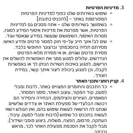
מדיניות הפרטיות
שימוש בשירותים שלנו כפוף למדיניות הפרטיות
המפורסמת באתר – [להכניס כתובת]
בשימושך בשירותים שלנו – אתה מסכים גם למדיניות
הפרטיות, אשר מפרטת את מדיניות איסוף המידע לסוגיו,
מטרות האיסוף, השימושים שנעשה במידע שנאסף ועוד.
שים לב! אינך חייב על-פי חוק למסור פרטים ומידע האישי.
מסירתם תלויה בהסכמתך וברצונך החופשי בלבד.
מסירת פרטים שגויים, או אי מסירת מלוא הפרטים
הנדרשים, עלולים למנוע ממך את האפשרות להשלים את
הרישום, לפגוע באיכות השירות הניתן לך או באפשרות
לקבלו, וכן לפגוע ביכולת ליצור איתך קשר, במידת
הצורך.
קניין רוחני ותכני האתר
כל התכנים והחומרים המצויים באתר, לרבות ומבלי
למעט, קוד המקור, עיצוב האתר, סימני המסחר,
המאמרים, הציורים והצילומים, הבחירה והסידור הם
רכושה הבלעדי של מפעילת האתר או צדדים שלישיים
שנתנו לה הרשאה לעשות שימוש בהם, ואין הגולש רשאי
לעשות בתכנים כל שימוש (לרבות ומבלי למעט, עיבוד,
העתקה, פרסום, הפצה, משלוח, ביצוע פומבי ושידור),
מבלי לקבל את הסכמת מפעילת האתר לכך, מראש
ובכתב.