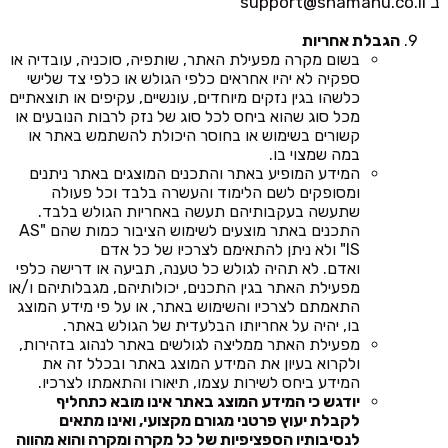
ב
support@shamanu.co.il
הגבלת אחריות
בשום מקרה מפעילת האתר, שותפיה, סוכניה, עובדיה או
ספקיה לא יהיו אחראים כלפי הגולש או כלפי צד שלישי
כלשהו בגין נזקים מיוחדים, עונשיים, עקיפים או תוצאתיים
מכל סוג שהוא ביחס לכל סוג של נזק לרבות הנובעים או
קשורים בשימוש או בחוסר היכולת להשתמש באתר או
במה שמצוי בו.
המידע המופיע באתר והתכנים המוצגים באתר ניתנים
ומסופקים לשם הלימוד והעשרה בלבד וכל פעולה
שתעשה בעקבותיהם תעשה באחריות הגולש בלבד.
התכנים באתר מוצעים לשימוש הציבור כמות שהם "AS
IS" ולא ניתן להתאימם לצרכיו של כל אדם
ואדם. לא תהיה לגולש כל טענה, תביעה או דרישה כלפי
מפעילת האתר בגין התכנים, יכולותיהם, מגבלותיהם ו/או
התאמתם לצרכיו והשימוש באתר, או על פי מידע המוצג
בו, יהיה על אחריותו הבלעדית של הגולש באתר.
מפעילת האתר ממליצה לגולשים באתר לנהוג בזהירות,
ולקרוא בעיון את המידע המוצג באתר ובכלל זה את
המידע ביחס לשירות עצמו, תיאורו והתאמתו לצרכיו.
יודגש כי המידע המוצג באתר אינו מובא כתחליף
לקבלת יעוץ פרטני מגורם מקצועי, ואינו מתאים
לנסיבותיו הספציפיות של כל מקרה ומקרה והוא מהווה