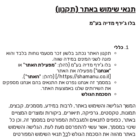
תנאי שימוש באתר (תקנון)
בלו ג'ירף מדיה בע"מ
כללי
תקנון האתר נכתב בלשון זכר מטעמי נוחות בלבד והוא
פונה לשני המינים במידה שווה.
בלו ג'ירף מדיה בע"מ (להלן: "
מפעילת האתר
" או
"
אנחנו
") מפעילה את האתר
[https://shamanu.co.il/] (להלן: "
האתר
").
במסמך זה אנחנו נפרט את התנאים בהם אנחנו מספקים
את השירותים שלנו באמצעות האתר.
הסכמת הגולש
המשך הגלישה והשימוש באתר, לרבות במידע, מסמכים, קבצים,
תמונות, טקסטים, גרפיקה, תיאורים, ביקורות ומוצרים המצויים
באתר, כפופים לתנאים ולמגבלות המפורטים במסמך זה, וכן כל
שינוי במסמך, אשר עשוי להתפרסם מעת לעת. הגלישה והשימוש
באתר מהווה את הסכמת הגולש ל
כל
תנאי השימוש המפורטים