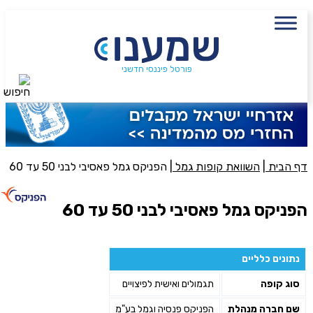
עם מתכנן פיננסי, השאירו פרטים:
שם מלא
נייד
פורטל פיננסי חדשני
חיפוש
פעולה נדרשת
היכן מנוהל החיסכון?
דף הבית
|
השוואת קופות גמל
|
הפניקס גמל פאסיבי לבני 50 עד 60
סכום חיסכון בקרן
הפניקס גמל פאסיבי לבני 50 עד 60
אני מאשר את תנאיי השימוש והפרטיות של האתר
נתונים כלליים
מאשר כי פרטיי ישמשו לקבלת פניות והצעות שיווקיות למוצרים
סוג קופה
תגמולים ואישית לפיצויים
פנסיוניים\ביטוח באמצעות טלפון, מייל או SMS מאיתנו או צד שלישי
שליחה
שם חברה מנהלת
הפניקס פנסיה וגמל בע"מ