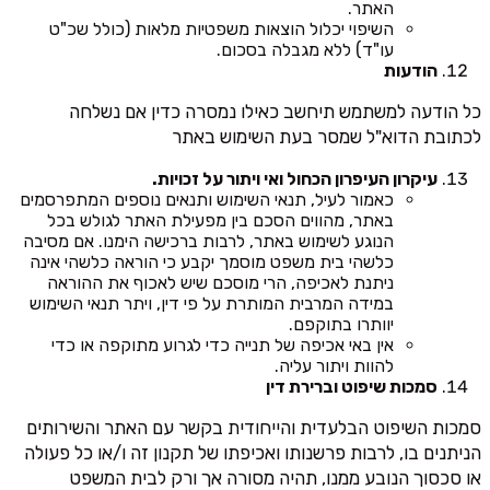
האתר.
השיפוי יכלול הוצאות משפטיות מלאות (כולל שכ"ט
עו"ד) ללא מגבלה בסכום.
הודעות
כל הודעה למשתמש תיחשב כאילו נמסרה כדין אם נשלחה
לכתובת הדוא"ל שמסר בעת השימוש באתר
עיקרון העיפרון הכחול ואי ויתור על זכויות.
כאמור לעיל, תנאי השימוש ותנאים נוספים המתפרסמים
באתר, מהווים הסכם בין מפעילת האתר לגולש בכל
הנוגע לשימוש באתר, לרבות ברכישה הימנו. אם מסיבה
כלשהי בית משפט מוסמך יקבע כי הוראה כלשהי אינה
ניתנת לאכיפה, הרי מוסכם שיש לאכוף את ההוראה
במידה המרבית המותרת על פי דין, ויתר תנאי השימוש
יוותרו בתוקפם.
אין באי אכיפה של תנייה כדי לגרוע מתוקפה או כדי
להוות ויתור עליה.
סמכות שיפוט וברירת דין
סמכות השיפוט הבלעדית והייחודית בקשר עם האתר והשירותים
הניתנים בו, לרבות פרשנותו ואכיפתו של תקנון זה ו/או כל פעולה
או סכסוך הנובע ממנו, תהיה מסורה אך ורק לבית המשפט