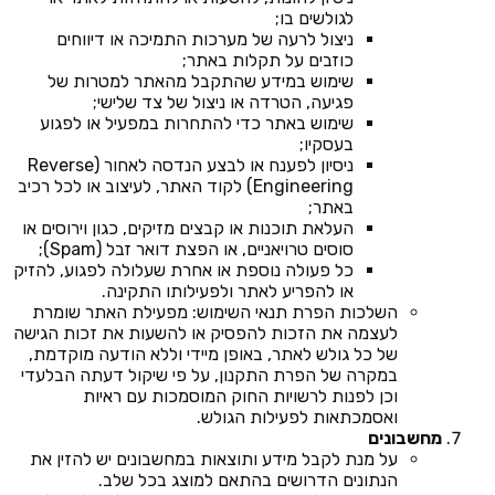
לגולשים בו;
ניצול לרעה של מערכות התמיכה או דיווחים
כוזבים על תקלות באתר;
שימוש במידע שהתקבל מהאתר למטרות של
פגיעה, הטרדה או ניצול של צד שלישי;
שימוש באתר כדי להתחרות במפעיל או לפגוע
בעסקיו;
ניסיון לפענח או לבצע הנדסה לאחור (Reverse
Engineering) לקוד האתר, לעיצוב או לכל רכיב
באתר;
העלאת תוכנות או קבצים מזיקים, כגון וירוסים או
סוסים טרויאניים, או הפצת דואר זבל (Spam);
כל פעולה נוספת או אחרת שעלולה לפגוע, להזיק
או להפריע לאתר ולפעילותו התקינה.
השלכות הפרת תנאי השימוש: מפעילת האתר שומרת
לעצמה את הזכות להפסיק או להשעות את זכות הגישה
של כל גולש לאתר, באופן מיידי וללא הודעה מוקדמת,
במקרה של הפרת התקנון, על פי שיקול דעתה הבלעדי
וכן לפנות לרשויות החוק המוסמכות עם ראיות
ואסמכתאות לפעילות הגולש.
מחשבונים
על מנת לקבל מידע ותוצאות במחשבונים יש להזין את
הנתונים הדרושים בהתאם למוצג בכל שלב.