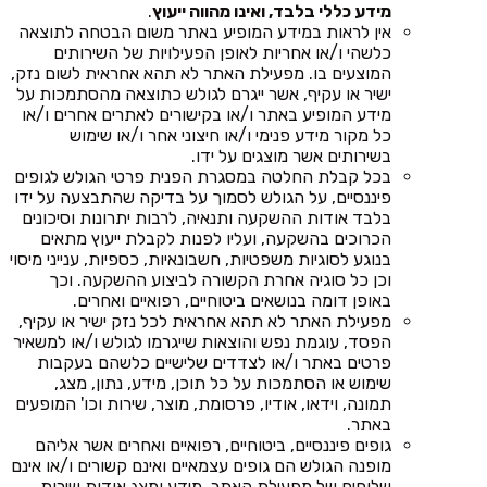
מידע כללי בלבד, ואינו מהווה ייעוץ
.
אין לראות במידע המופיע באתר משום הבטחה לתוצאה
כלשהי ו/או אחריות לאופן הפעילויות של השירותים
המוצעים בו. מפעילת האתר לא תהא אחראית לשום נזק,
ישיר או עקיף, אשר ייגרם לגולש כתוצאה מהסתמכות על
מידע המופיע באתר ו/או בקישורים לאתרים אחרים ו/או
כל מקור מידע פנימי ו/או חיצוני אחר ו/או שימוש
בשירותים אשר מוצגים על ידו.
בכל קבלת החלטה במסגרת הפנית פרטי הגולש לגופים
פיננסיים, על הגולש לסמוך על בדיקה שהתבצעה על ידו
בלבד אודות ההשקעה ותנאיה, לרבות יתרונות וסיכונים
הכרוכים בהשקעה, ועליו לפנות לקבלת ייעוץ מתאים
בנוגע לסוגיות משפטיות, חשבונאיות, כספיות, ענייני מיסוי
וכן כל סוגיה אחרת הקשורה לביצוע ההשקעה. וכך
באופן דומה בנושאים ביטוחיים, רפואיים ואחרים.
מפעילת האתר לא תהא אחראית לכל נזק ישיר או עקיף,
הפסד, עוגמת נפש והוצאות שייגרמו לגולש ו/או למשאיר
פרטים באתר ו/או לצדדים שלישיים כלשהם בעקבות
שימוש או הסתמכות על כל תוכן, מידע, נתון, מצג,
תמונה, וידאו, אודיו, פרסומת, מוצר, שירות וכו' המופעים
באתר.
גופים פיננסיים, ביטוחיים, רפואיים ואחרים אשר אליהם
מופנה הגולש הם גופים עצמאיים ואינם קשורים ו/או אינם
שלוחים של מפעילת האתר. מידע ומצג אודות שירות