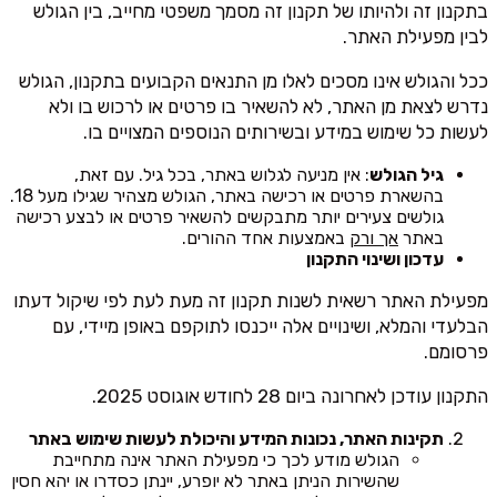
בתקנון זה ולהיותו של תקנון זה מסמך משפטי מחייב, בין הגולש
לבין מפעילת האתר.
ככל והגולש אינו מסכים לאלו מן התנאים הקבועים בתקנון, הגולש
נדרש לצאת מן האתר, לא להשאיר בו פרטים או לרכוש בו ולא
לעשות כל שימוש במידע ובשירותים הנוספים המצויים בו.
גיל הגולש
: אין מניעה לגלוש באתר, בכל גיל. עם זאת,
בהשארת פרטים או רכישה באתר, הגולש מצהיר שגילו מעל 18.
גולשים צעירים יותר מתבקשים להשאיר פרטים או לבצע רכישה
באתר
אך ורק
באמצעות אחד ההורים.
עדכון ושינוי התקנון
מפעילת האתר רשאית לשנות תקנון זה מעת לעת לפי שיקול דעתו
הבלעדי והמלא, ושינויים אלה ייכנסו לתוקפם באופן מיידי, עם
פרסומם.
התקנון עודכן לאחרונה ביום 28 לחודש אוגוסט 2025.
תקינות האתר, נכונות המידע והיכולת לעשות שימוש באתר
הגולש מודע לכך כי מפעילת האתר אינה מתחייבת
שהשירות הניתן באתר לא יופרע, יינתן כסדרו או יהא חסין