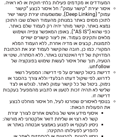
המעודדים או מקדמים פעילות בלתי חוקית או לא ראויה.
איסור יצירת "קישור עמוק": חל איסור לבצע "קישור
עמוק" (Deep Linking), שמשמעותו יצירת קישור ישיר
לתוכן מסוים באתר במנותק מהעמוד השלם שבו התוכן
נמצא באתר. קישור מותר יהיה רק לעמוד שלם באתר,
כפי שהוא ("AS IS"), באופן המאפשר צפייה ושימוש
מלאים ותקינים בעמוד. אין ליצור קישורים ישירים
לתמונות, קבצים או מדיה אחרת, ללא העמוד המלא
המקורי. כמו כן, חובה שהקישור לעמוד יציג את הכתובת
המדויקת של דף האינטרנט באתר, ללא הסתרה, שינוי או
הטעיה, תוך שחל איסור לעשות שימוש בפונקציה של
unfollow.
דרישת ביטול קישורים על פי דרישה: המפעיל רשאי
לדרוש, לפי שיקול דעתו הבלעדי וללא צורך בהסבר או
נימוק, ביטול של כל קישור עמוק לאתר. לגולש או לצד
שלישי לא תהיה זכות לטעון או לתבוע מהמפעיל בעקבות
דרישה זו.
בנוסף לאיסורים שפורטו לעיל, חל איסור מוחלט לבצע
את הפעולות הבאות:
איסוף מידע אישי של גולשים אחרים לצורך יצירת
קשר לא רצוי או שליחת דואר אלקטרוני לא מורשה;
ניסיון לעקוף או לפגוע באמצעי אבטחה באתר או
להפריע לפעילותו התקינה;
ניסיון להונות, להטעות או להתחזות לאתר או