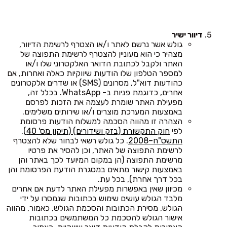
דיוור ישיר
גולש אשר נרשם לאתר ו/או הצטרף לרשימת הדיוור,
מצהיר כי הוא מעוניין להצטרף לרשימת התפוצה של
האתר ולקבל לכתובת הדואר האלקטרוני שלו ו/או
למספר הטלפון שלו הודעות שיווקיות כאלה ואחרות, אם
כהודעות דוא"ל, מסרונים (SMS) או שדרים אלקטרונים
אחרים, כדוגמת פניות ב- WhatsApp. בכלל זה,
מפעילת האתר שומרת לעצמה את הזכות לפרסם
באמצעות המערכת מוצרים ו/או שירותים משלימים.
הצהרה זו מהווה הסכמה למשלוח הודעות פרסומת
לפי
חוק התקשורת (בזק ושידורים) (תיקון מס' 40),
התשס"ח–2008
. כל גולש רשאי לבחור שלא להצטרף
לרשימת התפוצה של האתר, וכן להסיר את פרטיו
מרשימת התפוצה (הן במקום המיועד לכך באתר והן
באמצעות קישור מתאים במסגרת הודעת הפרסומת והן
בכל דרך אחרת), בכל עת.
מכיוון שאין באפשרות מפעילת האתר לדעת אם אחרים
מלבד הגולש עושים שימוש בכתובות שנמסרו על ידי
הגולש, מסירת הכתובות והסכמת הגולש, כאמור, מהווה
אישור הגולש להסכמת כל המשתמשים בכתובות