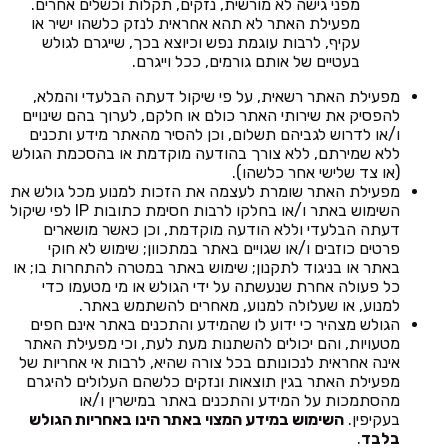
מפני גישה לא מורשית, נזקים, תקלות וכשלים אחרים.
מפעילת האתר לא תהא אחראית לנזק כלשהו ישיר או
עקיף, לרבות עוגמת נפש וכיוצא בכך, שייגרם לגולש
בעטיים של אותם גורמים, ככל וייגרם.
מפעילת האתר רשאית, על פי שיקול דעתה הבלעדי והמלא,
להפסיק את שירותי האתר כולם או חלקם, לערוך בהם שינויים
ו/או לדרוש לגביהם תשלום, וכן להסיר מהאתר מידע ותכנים
ללא שמירתם, ללא צורך בהודעה מוקדמת או בהסכמת הגולש
(או צד שלישי אחר כלשהו).
מפעילת האתר שומרת לעצמה את הזכות למנוע מכל גולש את
השימוש באתר ו/או בחלקו לרבות חסימת כתובות IP לפי שיקול
דעתה הבלעדי וללא הודעה מוקדמת, וכן כאשר מושארים
פרטים כוזבים ו/או שגויים באתר במתכוון; שימוש לא חוקי
באתר או בניגוד לתקנון; שימוש באתר במטרה להתחרות בו; או
כל פעולה אחרת שנעשתה על ידי הגולש או מי מטעמו כדי
למנוע, או שעלולה למנוע, מאחרים להשתמש באתר.
הגולש מצהיר כי ידוע לו שהמידע והתכנים באתר אינם חפים
מטעויות, והם יכולים להשתנות מעת לעת, וכי מפעילת האתר
אינה אחראית לנכונותם בכל צורה שהיא, לרבות אי אחריות של
מפעילת האתר בגין תוצאות ונזקים כלשהם העלולים להיגרם
מהסתמכות על המידע והתכנים באתר במישרין ו/או
בעקיפין.
השימוש במידע המצוי באתר הינו באחריות הגולש
בלבד
.