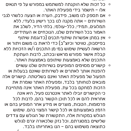
כל זכות שלא הוקנתה למשתמש במפורש על פי תנאים
אלו – תישמר בידי מפעילת האתר.
אם תספק לנו משוב, פידבק, הערה או הצעה כלשהי לגבי
השירותים – אתה מקנה לנו בכך רישיון בלעדי, ללא
תמלוגים, תמידי, כלל-עולמי, בלתי הדיר, לשלב את
האמור בכל השירותים שלנו, הנוכחיים או העתידיים.
אין במתן אפשרות שיתוף תכנים (כדוגמת שיתוף
בפייסבוק, טוויטר וכיוצ"ב) כדי לראות בו משום ויתור או
הרשאה לעשיית שימוש במי מן התכנים ו/או הזכויות ללא
קבלת אישור מפורש מראש ובכתב, לרבות העתקת
התכנים שלא באמצעות שיתופם באמצעות האתר.
קישורים מסוימים המופיעים בשירותים שלנו עשויים
להפנות אותך לאתרים או לשירותים שאינם בבעלות או
תפעול של מפעילת האתר ואינם בשליטתה. קישורים אלה
מובאים לנוחותך בלבד, ומפעילת האתר שומרת את
הזכות למחקם בכל עת. מפעילת האתר אינה מתחייבת
כי הקישורים יובילו לאתר אינטרנט פעיל, היא אינה
אחראית להם או לכל תוכן הקשור בהם, לרבות לכל
פרסומות, הטבות, מוצרים או מידע אחר המופיע בהם או
הזמין באמצעותם או לכל קישור המצוי בהם. שימוש
הגולש במקורות אלה, התקשורת של הגולש עם צדדים
שלישיים במסגרתם, וכל נזק שלכאורה יגרם לגולש
כתוצאה משימוש בהם – הנו באחריותו בלבד.