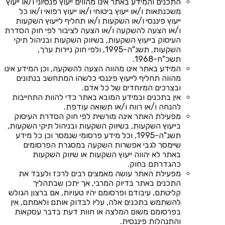
התכנים והמידע באתר אינו מהווים ייעוץ פנסיוני ו/או ייעוץ
משכנתאות ו/או ייעוץ ביטוחי ו/או ייעוץ רפואי ו/או כל
ייעוץ פיננסי ו/או השקעות ו/או תחליף לייעוץ השקעות
ו/או הצעה להשקעה ו/או הצעה לציבור לפי חוק הסדרת
העיסוק בייעוץ השקעות, בשיווק השקעות ובניהול תיקי
השקעות, תשנ"ה-1995, ולפי חוק ניירות ערך,
תשכ"ח-1968.
המידע באתר אינו מהווה הצעה להשקעה, וכן המידע אינו
מהווה תחליף לייעוץ פיננסי כלשהו המתחשב בנתונים
ובצרכים המיוחדים של כל אדם.
אין בתכנים ובמידע המובא באתר כדי להוות התחייבות
להנחה ו/או רווח ו/או תשואה עודפת.
מפעילת האתר אינה מורשית לפי חוק הסדרת העיסוק
בייעוץ השקעות, בשיווק השקעות ובניהול תיקי השקעות,
תשנ"ה-1995, וכל מידע פרסומי שנמסר וכן כל מידע
שיימסר לגבי אפשרות השקעה במסגרת הפרסומים
באתר לא יהווה ייעוץ השקעות או שיווק השקעות
כהגדרתם בחוק.
מפעילת האתר עושה מאמצים רבים לרכז ולעבד את
התכנים באתר בדיוק המרבי, אך יתכן שבתהליך
קליטתם, עיבודם ופרסומם יהיו טעויות, אם ברצון הגולש
להשתמש בתכנים אלה, עליו לבדוק אותם ולאמתם, אין
בפרסומם משום המלצה או חוות דעת בדבר עסקאות
והתנהלות פיננסית.