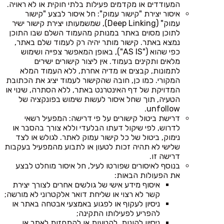
המעודדים או מקדמים פעילות בלתי חוקית או לא ראויה.
איסור יצירת "קישור עמוק": חל איסור לבצע "קישור
עמוק" (Deep Linking), שמשמעותו יצירת קישור ישיר
לתוכן מסוים באתר במנותק מהעמוד השלם שבו התוכן
נמצא באתר. קישור מותר יהיה רק לעמוד שלם באתר,
כפי שהוא ("AS IS"), באופן המאפשר צפייה ושימוש
מלאים ותקינים בעמוד. אין ליצור קישורים ישירים
לתמונות, קבצים או מדיה אחרת, ללא העמוד המלא
המקורי. כמו כן, חובה שהקישור לעמוד יציג את הכתובת
המדויקת של דף האינטרנט באתר, ללא הסתרה, שינוי או
הטעיה, תוך שחל איסור לעשות שימוש בפונקציה של
unfollow.
דרישת ביטול קישורים על פי דרישה: המפעיל רשאי
לדרוש, לפי שיקול דעתו הבלעדי וללא צורך בהסבר או
נימוק, ביטול של כל קישור עמוק לאתר. לגולש או לצד
שלישי לא תהיה זכות לטעון או לתבוע מהמפעיל בעקבות
דרישה זו.
בנוסף לאיסורים שפורטו לעיל, חל איסור מוחלט לבצע
את הפעולות הבאות:
איסוף מידע אישי של גולשים אחרים לצורך יצירת
קשר לא רצוי או שליחת דואר אלקטרוני לא מורשה;
ניסיון לעקוף או לפגוע באמצעי אבטחה באתר או
להפריע לפעילותו התקינה;
ניסיון להונות, להטעות או להתחזות לאתר או