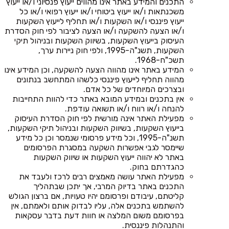
התכנים והמידע באתר אינו מהווים ייעוץ פנסיוני ו/או ייעוץ
משכנתאות ו/או ייעוץ ביטוחי ו/או ייעוץ רפואי ו/או כל
ייעוץ פיננסי ו/או השקעות ו/או תחליף לייעוץ השקעות
ו/או הצעה להשקעה ו/או הצעה לציבור לפי חוק הסדרת
העיסוק בייעוץ השקעות, בשיווק השקעות ובניהול תיקי
השקעות, תשנ"ה-1995, ולפי חוק ניירות ערך,
תשכ"ח-1968.
המידע באתר אינו מהווה הצעה להשקעה, וכן המידע אינו
מהווה תחליף לייעוץ פיננסי כלשהו המתחשב בנתונים
ובצרכים המיוחדים של כל אדם.
אין בתכנים ובמידע המובא באתר כדי להוות התחייבות
להנחה ו/או רווח ו/או תשואה עודפת.
מפעילת האתר אינה מורשית לפי חוק הסדרת העיסוק
בייעוץ השקעות, בשיווק השקעות ובניהול תיקי השקעות,
תשנ"ה-1995, וכל מידע פרסומי שנמסר וכן כל מידע
שיימסר לגבי אפשרות השקעה במסגרת הפרסומים
באתר לא יהווה ייעוץ השקעות או שיווק השקעות
כהגדרתם בחוק.
מפעילת האתר עושה מאמצים רבים לרכז ולעבד את
התכנים באתר בדיוק המרבי, אך יתכן שבתהליך
קליטתם, עיבודם ופרסומם יהיו טעויות, אם ברצון הגולש
להשתמש בתכנים אלה, עליו לבדוק אותם ולאמתם, אין
בפרסומם משום המלצה או חוות דעת בדבר עסקאות
והתנהלות פיננסית.