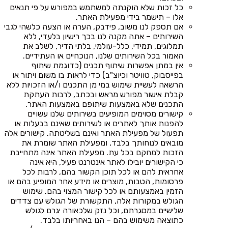
כל זכות שלא הוקנתה למשתמש במפורש על פי תנאים
אלו – תישמר בידי מפעילת האתר.
אם תספק לנו משוב, פידבק, הערה או הצעה כלשהי לגבי
השירותים – אתה מקנה לנו בכך רישיון בלעדי, ללא
תמלוגים, תמידי, כלל-עולמי, בלתי הדיר, לשלב את
האמור בכל השירותים שלנו, הנוכחיים או העתידיים.
אין במתן אפשרות שיתוף תכנים (כדוגמת שיתוף
בפייסבוק, טוויטר וכיוצ"ב) כדי לראות בו משום ויתור או
הרשאה לעשיית שימוש במי מן התכנים ו/או הזכויות ללא
קבלת אישור מפורש מראש ובכתב, לרבות העתקת
התכנים שלא באמצעות שיתופם באמצעות האתר.
קישורים מסוימים המופיעים בשירותים שלנו עשויים
להפנות אותך לאתרים או לשירותים שאינם בבעלות או
תפעול של מפעילת האתר ואינם בשליטתה. קישורים אלה
מובאים לנוחותך בלבד, ומפעילת האתר שומרת את
הזכות למחקם בכל עת. מפעילת האתר אינה מתחייבת
כי הקישורים יובילו לאתר אינטרנט פעיל, היא אינה
אחראית להם או לכל תוכן הקשור בהם, לרבות לכל
פרסומות, הטבות, מוצרים או מידע אחר המופיע בהם או
הזמין באמצעותם או לכל קישור המצוי בהם. שימוש
הגולש במקורות אלה, התקשורת של הגולש עם צדדים
שלישיים במסגרתם, וכל נזק שלכאורה יגרם לגולש
כתוצאה משימוש בהם – הנו באחריותו בלבד.