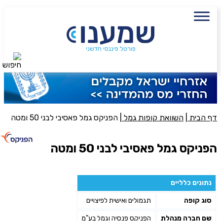
עם מתכנן פיננסי, השאירו פרטים:
שם מלא
נייד
פורטל פיננסי חדשני
חיפוש
פעולה נדרשת
היכן מנוהל החיסכון?
דף הבית
|
השוואת קופות גמל
|
הפניקס גמל פאסיבי לבני 50 ומטה
סכום חיסכון בקרן
הפניקס גמל פאסיבי לבני 50 ומטה
אני מאשר את תנאיי השימוש והפרטיות של האתר
נתונים כלליים
מאשר כי פרטיי ישמשו לקבלת פניות והצעות שיווקיות למוצרים
סוג קופה
תגמולים ואישית לפיצויים
פנסיוניים\ביטוח באמצעות טלפון, מייל או SMS מאיתנו או צד שלישי
שליחה
שם חברה מנהלת
הפניקס פנסיה וגמל בע"מ