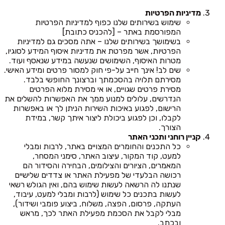
מדיניות הפרטיות
שימוש בשירותים שלנו כפוף למדיניות הפרטיות
המפורסמת באתר – [להכניס כתובת]
בשימושך בשירותים שלנו – אתה מסכים גם למדיניות
הפרטיות, אשר מפרטת את מדיניות איסוף המידע לסוגיו,
מטרות האיסוף, השימושים שנעשה במידע שנאסף ועוד.
שים לב! אינך חייב על-פי חוק למסור פרטים ומידע האישי.
מסירתם תלויה בהסכמתך וברצונך החופשי בלבד.
מסירת פרטים שגויים, או אי מסירת מלוא הפרטים
הנדרשים, עלולים למנוע ממך את האפשרות להשלים את
הרישום, לפגוע באיכות השירות הניתן לך או באפשרות
לקבלו, וכן לפגוע ביכולת ליצור איתך קשר, במידת
הצורך.
קניין רוחני ותכני האתר
כל התכנים והחומרים המצויים באתר, לרבות ומבלי
למעט, קוד המקור, עיצוב האתר, סימני המסחר,
המאמרים, הציורים והצילומים, הבחירה והסידור הם
רכושה הבלעדי של מפעילת האתר או צדדים שלישיים
שנתנו לה הרשאה לעשות שימוש בהם, ואין הגולש רשאי
לעשות בתכנים כל שימוש (לרבות ומבלי למעט, עיבוד,
העתקה, פרסום, הפצה, משלוח, ביצוע פומבי ושידור),
מבלי לקבל את הסכמת מפעילת האתר לכך, מראש
ובכתב.