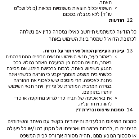
האתר.
השיפוי יכלול הוצאות משפטיות מלאות (כולל שכ"ט
עו"ד) ללא מגבלה בסכום.
הודעות
כל הודעה למשתמש תיחשב כאילו נמסרה כדין אם נשלחה
לכתובת הדוא"ל שמסר בעת השימוש באתר
עיקרון העיפרון הכחול ואי ויתור על זכויות.
כאמור לעיל, תנאי השימוש ותנאים נוספים המתפרסמים
באתר, מהווים הסכם בין מפעילת האתר לגולש בכל
הנוגע לשימוש באתר, לרבות ברכישה הימנו. אם מסיבה
כלשהי בית משפט מוסמך יקבע כי הוראה כלשהי אינה
ניתנת לאכיפה, הרי מוסכם שיש לאכוף את ההוראה
במידה המרבית המותרת על פי דין, ויתר תנאי השימוש
יוותרו בתוקפם.
אין באי אכיפה של תנייה כדי לגרוע מתוקפה או כדי
להוות ויתור עליה.
סמכות שיפוט וברירת דין
סמכות השיפוט הבלעדית והייחודית בקשר עם האתר והשירותים
הניתנים בו, לרבות פרשנותו ואכיפתו של תקנון זה ו/או כל פעולה
או סכסוך הנובע ממנו, תהיה מסורה אך ורק לבית המשפט