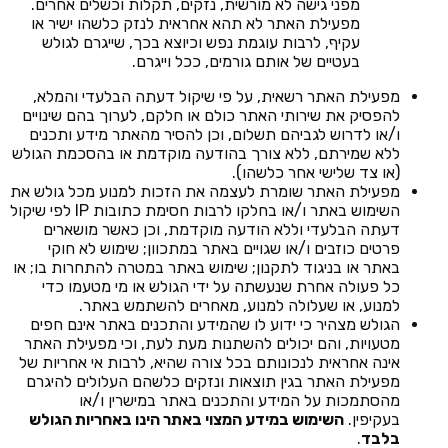
מפני גישה לא מורשית, נזקים, תקלות וכשלים אחרים.
מפעילת האתר לא תהא אחראית לנזק כלשהו ישיר או
עקיף, לרבות עוגמת נפש וכיוצא בכך, שייגרם לגולש
בעטיים של אותם גורמים, ככל וייגרם.
מפעילת האתר רשאית, על פי שיקול דעתה הבלעדי והמלא,
להפסיק את שירותי האתר כולם או חלקם, לערוך בהם שינויים
ו/או לדרוש לגביהם תשלום, וכן להסיר מהאתר מידע ותכנים
ללא שמירתם, ללא צורך בהודעה מוקדמת או בהסכמת הגולש
(או צד שלישי אחר כלשהו).
מפעילת האתר שומרת לעצמה את הזכות למנוע מכל גולש את
השימוש באתר ו/או בחלקו לרבות חסימת כתובות IP לפי שיקול
דעתה הבלעדי וללא הודעה מוקדמת, וכן כאשר מושארים
פרטים כוזבים ו/או שגויים באתר במתכוון; שימוש לא חוקי
באתר או בניגוד לתקנון; שימוש באתר במטרה להתחרות בו; או
כל פעולה אחרת שנעשתה על ידי הגולש או מי מטעמו כדי
למנוע, או שעלולה למנוע, מאחרים להשתמש באתר.
הגולש מצהיר כי ידוע לו שהמידע והתכנים באתר אינם חפים
מטעויות, והם יכולים להשתנות מעת לעת, וכי מפעילת האתר
אינה אחראית לנכונותם בכל צורה שהיא, לרבות אי אחריות של
מפעילת האתר בגין תוצאות ונזקים כלשהם העלולים להיגרם
מהסתמכות על המידע והתכנים באתר במישרין ו/או
בעקיפין.
השימוש במידע המצוי באתר הינו באחריות הגולש
בלבד
.