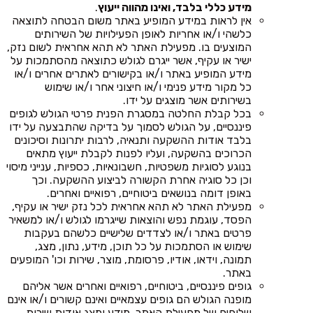
מידע כללי בלבד, ואינו מהווה ייעוץ
.
אין לראות במידע המופיע באתר משום הבטחה לתוצאה
כלשהי ו/או אחריות לאופן הפעילויות של השירותים
המוצעים בו. מפעילת האתר לא תהא אחראית לשום נזק,
ישיר או עקיף, אשר ייגרם לגולש כתוצאה מהסתמכות על
מידע המופיע באתר ו/או בקישורים לאתרים אחרים ו/או
כל מקור מידע פנימי ו/או חיצוני אחר ו/או שימוש
בשירותים אשר מוצגים על ידו.
בכל קבלת החלטה במסגרת הפנית פרטי הגולש לגופים
פיננסיים, על הגולש לסמוך על בדיקה שהתבצעה על ידו
בלבד אודות ההשקעה ותנאיה, לרבות יתרונות וסיכונים
הכרוכים בהשקעה, ועליו לפנות לקבלת ייעוץ מתאים
בנוגע לסוגיות משפטיות, חשבונאיות, כספיות, ענייני מיסוי
וכן כל סוגיה אחרת הקשורה לביצוע ההשקעה. וכך
באופן דומה בנושאים ביטוחיים, רפואיים ואחרים.
מפעילת האתר לא תהא אחראית לכל נזק ישיר או עקיף,
הפסד, עוגמת נפש והוצאות שייגרמו לגולש ו/או למשאיר
פרטים באתר ו/או לצדדים שלישיים כלשהם בעקבות
שימוש או הסתמכות על כל תוכן, מידע, נתון, מצג,
תמונה, וידאו, אודיו, פרסומת, מוצר, שירות וכו' המופעים
באתר.
גופים פיננסיים, ביטוחיים, רפואיים ואחרים אשר אליהם
מופנה הגולש הם גופים עצמאיים ואינם קשורים ו/או אינם
שלוחים של מפעילת האתר. מידע ומצג אודות שירות