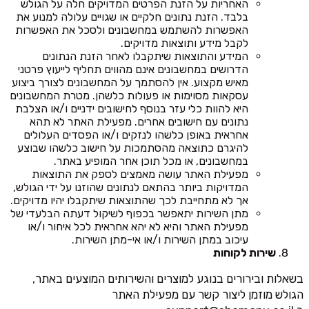
האחריות על הזנת הפרטים המדויקים חלה על הגולש
בלבד. הזנת נתונים חלקיים או שגויים עלולה למנוע את
האפשרות להשתמש במחשבונים ולסכל את האפשרות
לקבל מידע ותוצאות מדויקים.
המידע והתוצאות שיתקבלו לאחר הזנת הנתונים
הדרושים במחשבונים אינם מהווים תחליף לייעוץ פרטני
מאיש מקצוע. אין להסתמך על המחשבונים לצורך ביצוע
עסקאות מסוימות או פעולות כלשהן. מטרת המחשבונים
היא להוות כלי עזר בנוסף לחישובים ידניים ו/או הצלבת
נתונים עם חישובים אחרים. מפעילת האתר לא תהא
אחראית באופן כלשהו לנזקים ו/או הפסדים העלולים
להיגרם כתוצאה מהסתמכות על חישוב כלשהו שבוצע
במחשבונים, או מכל תוכן אחר המופיע באתר.
מפעילת האתר עושה מאמצים לספק את התוצאות
המדויקות ביותר בהתאם לנתונים שהוזנו על ידי הגולש,
אך לא מתחייבת לכך שהתוצאות שיתקבלו יהיו מדויקים.
מתן השירות יתאפשר בכפוף לשיקול דעתה הבלעדי של
מפעילת האתר והיא לא יהא אחראית לכל איחור ו/או
עיכוב במתן השירות ו/או אי-מתן השירות.
שירות לקוחות
בשאלות ובירורים בנוגע למוצרים והשירותים המוצעים באתר,
הגולש מוזמן ליצור קשר עם מפעילת האתר