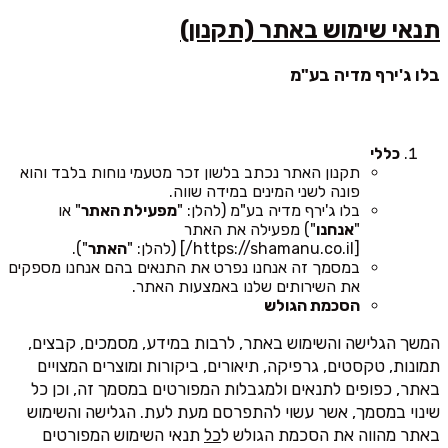
תנאי שימוש באתר (תקנון)
בלו ג'ירף מדיה בע"מ
כללי
תקנון האתר נכתב בלשון זכר מטעמי נוחות בלבד והוא
פונה לשני המינים במידה שווה.
בלו ג'ירף מדיה בע"מ (להלן: "
מפעילת האתר
" או
"
אנחנו
") מפעילה את האתר
[https://shamanu.co.il/] (להלן: "
האתר
").
במסמך זה אנחנו נפרט את התנאים בהם אנחנו מספקים
את השירותים שלנו באמצעות האתר.
הסכמת הגולש
המשך הגלישה והשימוש באתר, לרבות במידע, מסמכים, קבצים,
תמונות, טקסטים, גרפיקה, תיאורים, ביקורות ומוצרים המצויים
באתר, כפופים לתנאים ולמגבלות המפורטים במסמך זה, וכן כל
שינוי במסמך, אשר עשוי להתפרסם מעת לעת. הגלישה והשימוש
באתר מהווה את הסכמת הגולש ל
כל
תנאי השימוש המפורטים