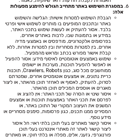
האמורות לקבלת הודעות דואר שיווקיות, כאמור.
במסגרת השימוש באתר מתחייב הגולש להימנע מפעולות
אלה:
הגבלת השימוש למטרות אישיות: הגלישה והשימוש
באתר ובתכנים המופיעים בו מותרים לשימוש אישי ופרטי
בלבד. אסור להעתיק או לעשות שימוש בתכני האתר,
במידע או בתמונות שבו, לרבות באתרים אחרים,
בפרסומים אלקטרוניים, מודפסים או באמצעי מדיה
אחרים, בין למטרות מסחריות ובין למטרות אחרות, ללא
קבלת אישור מפורש בכתב ומראש מהמפעיל.
שימוש באמצעים אוטומטיים לאיסוף מידע: אסור להפעיל
או לאפשר להפעיל תוכנות, מערכות או יישומים
ממוחשבים מכל סוג, כגון Crawlers, Robots, תוכנות
כריית נתונים, או אמצעים אוטומטיים אחרים, שמטרתם
לסרוק, להעתיק, לאסוף או לאחזר תוכן מהאתר, או ליצור
מאגרים או אוספים המכילים תוכן מהאתר.
איסור שינוי או הסרה של תכני האתר: אין להציג או
לפרסם את תכני האתר באמצעות תוכנות או אמצעים
המשנים את העיצוב המקורי של התוכן באתר, או
המסירים ממנו תכנים, כגון פרסומות, סימנים מסחריים או
מידע נוסף.
איסור קישור מאתרים בעלי תוכן בלתי ראוי: חל איסור
ליצור קישור לאתר זה מאתרי אינטרנט בעלי תוכן
פורנוגרפי, גזעני, אלים, מפלה או בלתי חוקי, או מאתרים