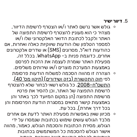
דיוור ישיר
גולש אשר נרשם לאתר ו/או הצטרף לרשימת הדיוור,
מצהיר כי הוא מעוניין להצטרף לרשימת התפוצה של
האתר ולקבל לכתובת הדואר האלקטרוני שלו ו/או
למספר הטלפון שלו הודעות שיווקיות כאלה ואחרות, אם
כהודעות דוא"ל, מסרונים (SMS) או שדרים אלקטרונים
אחרים, כדוגמת פניות ב- WhatsApp. בכלל זה,
מפעילת האתר שומרת לעצמה את הזכות לפרסם
באמצעות המערכת מוצרים ו/או שירותים משלימים.
הצהרה זו מהווה הסכמה למשלוח הודעות פרסומת
לפי
חוק התקשורת (בזק ושידורים) (תיקון מס' 40),
התשס"ח–2008
. כל גולש רשאי לבחור שלא להצטרף
לרשימת התפוצה של האתר, וכן להסיר את פרטיו
מרשימת התפוצה (הן במקום המיועד לכך באתר והן
באמצעות קישור מתאים במסגרת הודעת הפרסומת והן
בכל דרך אחרת), בכל עת.
מכיוון שאין באפשרות מפעילת האתר לדעת אם אחרים
מלבד הגולש עושים שימוש בכתובות שנמסרו על ידי
הגולש, מסירת הכתובות והסכמת הגולש, כאמור, מהווה
אישור הגולש להסכמת כל המשתמשים בכתובות