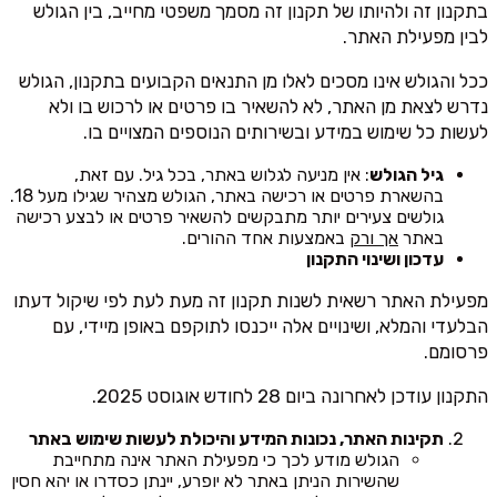
בתקנון זה ולהיותו של תקנון זה מסמך משפטי מחייב, בין הגולש
לבין מפעילת האתר.
ככל והגולש אינו מסכים לאלו מן התנאים הקבועים בתקנון, הגולש
נדרש לצאת מן האתר, לא להשאיר בו פרטים או לרכוש בו ולא
לעשות כל שימוש במידע ובשירותים הנוספים המצויים בו.
גיל הגולש
: אין מניעה לגלוש באתר, בכל גיל. עם זאת,
בהשארת פרטים או רכישה באתר, הגולש מצהיר שגילו מעל 18.
גולשים צעירים יותר מתבקשים להשאיר פרטים או לבצע רכישה
באתר
אך ורק
באמצעות אחד ההורים.
עדכון ושינוי התקנון
מפעילת האתר רשאית לשנות תקנון זה מעת לעת לפי שיקול דעתו
הבלעדי והמלא, ושינויים אלה ייכנסו לתוקפם באופן מיידי, עם
פרסומם.
התקנון עודכן לאחרונה ביום 28 לחודש אוגוסט 2025.
תקינות האתר, נכונות המידע והיכולת לעשות שימוש באתר
הגולש מודע לכך כי מפעילת האתר אינה מתחייבת
שהשירות הניתן באתר לא יופרע, יינתן כסדרו או יהא חסין