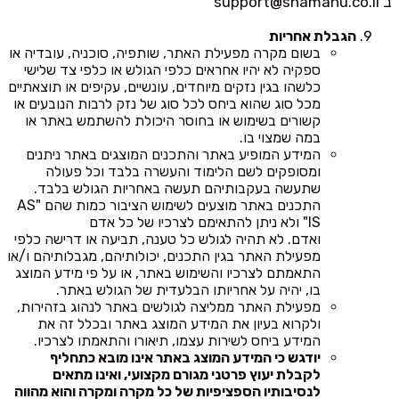
ב
support@shamanu.co.il
הגבלת אחריות
בשום מקרה מפעילת האתר, שותפיה, סוכניה, עובדיה או
ספקיה לא יהיו אחראים כלפי הגולש או כלפי צד שלישי
כלשהו בגין נזקים מיוחדים, עונשיים, עקיפים או תוצאתיים
מכל סוג שהוא ביחס לכל סוג של נזק לרבות הנובעים או
קשורים בשימוש או בחוסר היכולת להשתמש באתר או
במה שמצוי בו.
המידע המופיע באתר והתכנים המוצגים באתר ניתנים
ומסופקים לשם הלימוד והעשרה בלבד וכל פעולה
שתעשה בעקבותיהם תעשה באחריות הגולש בלבד.
התכנים באתר מוצעים לשימוש הציבור כמות שהם "AS
IS" ולא ניתן להתאימם לצרכיו של כל אדם
ואדם. לא תהיה לגולש כל טענה, תביעה או דרישה כלפי
מפעילת האתר בגין התכנים, יכולותיהם, מגבלותיהם ו/או
התאמתם לצרכיו והשימוש באתר, או על פי מידע המוצג
בו, יהיה על אחריותו הבלעדית של הגולש באתר.
מפעילת האתר ממליצה לגולשים באתר לנהוג בזהירות,
ולקרוא בעיון את המידע המוצג באתר ובכלל זה את
המידע ביחס לשירות עצמו, תיאורו והתאמתו לצרכיו.
יודגש כי המידע המוצג באתר אינו מובא כתחליף
לקבלת יעוץ פרטני מגורם מקצועי, ואינו מתאים
לנסיבותיו הספציפיות של כל מקרה ומקרה והוא מהווה