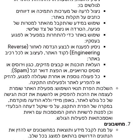
לגולשים בו;
ניצול לרעה של מערכות התמיכה או דיווחים
כוזבים על תקלות באתר;
שימוש במידע שהתקבל מהאתר למטרות של
פגיעה, הטרדה או ניצול של צד שלישי;
שימוש באתר כדי להתחרות במפעיל או לפגוע
בעסקיו;
ניסיון לפענח או לבצע הנדסה לאחור (Reverse
Engineering) לקוד האתר, לעיצוב או לכל רכיב
באתר;
העלאת תוכנות או קבצים מזיקים, כגון וירוסים או
סוסים טרויאניים, או הפצת דואר זבל (Spam);
כל פעולה נוספת או אחרת שעלולה לפגוע, להזיק
או להפריע לאתר ולפעילותו התקינה.
השלכות הפרת תנאי השימוש: מפעילת האתר שומרת
לעצמה את הזכות להפסיק או להשעות את זכות הגישה
של כל גולש לאתר, באופן מיידי וללא הודעה מוקדמת,
במקרה של הפרת התקנון, על פי שיקול דעתה הבלעדי
וכן לפנות לרשויות החוק המוסמכות עם ראיות
ואסמכתאות לפעילות הגולש.
מחשבונים
על מנת לקבל מידע ותוצאות במחשבונים יש להזין את
הנתונים הדרושים בהתאם למוצג בכל שלב.