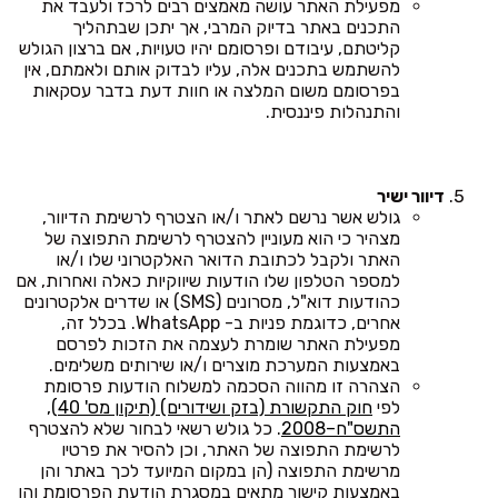
מפעילת האתר עושה מאמצים רבים לרכז ולעבד את
התכנים באתר בדיוק המרבי, אך יתכן שבתהליך
קליטתם, עיבודם ופרסומם יהיו טעויות, אם ברצון הגולש
להשתמש בתכנים אלה, עליו לבדוק אותם ולאמתם, אין
בפרסומם משום המלצה או חוות דעת בדבר עסקאות
והתנהלות פיננסית.
דיוור ישיר
גולש אשר נרשם לאתר ו/או הצטרף לרשימת הדיוור,
מצהיר כי הוא מעוניין להצטרף לרשימת התפוצה של
האתר ולקבל לכתובת הדואר האלקטרוני שלו ו/או
למספר הטלפון שלו הודעות שיווקיות כאלה ואחרות, אם
כהודעות דוא"ל, מסרונים (SMS) או שדרים אלקטרונים
אחרים, כדוגמת פניות ב- WhatsApp. בכלל זה,
מפעילת האתר שומרת לעצמה את הזכות לפרסם
באמצעות המערכת מוצרים ו/או שירותים משלימים.
הצהרה זו מהווה הסכמה למשלוח הודעות פרסומת
לפי
חוק התקשורת (בזק ושידורים) (תיקון מס' 40),
התשס"ח–2008
. כל גולש רשאי לבחור שלא להצטרף
לרשימת התפוצה של האתר, וכן להסיר את פרטיו
מרשימת התפוצה (הן במקום המיועד לכך באתר והן
באמצעות קישור מתאים במסגרת הודעת הפרסומת והן