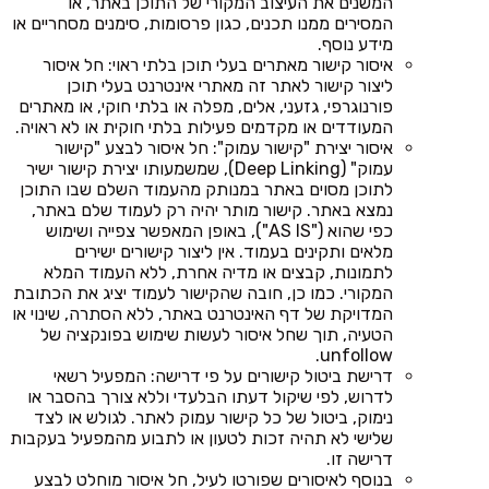
המשנים את העיצוב המקורי של התוכן באתר, או
המסירים ממנו תכנים, כגון פרסומות, סימנים מסחריים או
מידע נוסף.
איסור קישור מאתרים בעלי תוכן בלתי ראוי: חל איסור
ליצור קישור לאתר זה מאתרי אינטרנט בעלי תוכן
פורנוגרפי, גזעני, אלים, מפלה או בלתי חוקי, או מאתרים
המעודדים או מקדמים פעילות בלתי חוקית או לא ראויה.
איסור יצירת "קישור עמוק": חל איסור לבצע "קישור
עמוק" (Deep Linking), שמשמעותו יצירת קישור ישיר
לתוכן מסוים באתר במנותק מהעמוד השלם שבו התוכן
נמצא באתר. קישור מותר יהיה רק לעמוד שלם באתר,
כפי שהוא ("AS IS"), באופן המאפשר צפייה ושימוש
מלאים ותקינים בעמוד. אין ליצור קישורים ישירים
לתמונות, קבצים או מדיה אחרת, ללא העמוד המלא
המקורי. כמו כן, חובה שהקישור לעמוד יציג את הכתובת
המדויקת של דף האינטרנט באתר, ללא הסתרה, שינוי או
הטעיה, תוך שחל איסור לעשות שימוש בפונקציה של
unfollow.
דרישת ביטול קישורים על פי דרישה: המפעיל רשאי
לדרוש, לפי שיקול דעתו הבלעדי וללא צורך בהסבר או
נימוק, ביטול של כל קישור עמוק לאתר. לגולש או לצד
שלישי לא תהיה זכות לטעון או לתבוע מהמפעיל בעקבות
דרישה זו.
בנוסף לאיסורים שפורטו לעיל, חל איסור מוחלט לבצע