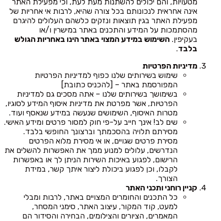
מטעויות, והם יכולים להשתנות מעת לעת, וכי מפעילת האתר
אינה אחראית לנכונותם בכל צורה שהיא, לרבות אי אחריות של
מפעילת האתר בגין תוצאות ונזקים כלשהם העלולים להיגרם
מהסתמכות על המידע והתכנים באתר במישרין ו/או
בעקיפין.
השימוש במידע המצוי באתר הינו באחריות הגולש
בלבד
.
מדיניות הפרטיות
שימוש בשירותים שלנו כפוף למדיניות הפרטיות
המפורסמת באתר – [להכניס כתובת]
בשימושך בשירותים שלנו – אתה מסכים גם למדיניות
הפרטיות, אשר מפרטת את מדיניות איסוף המידע לסוגיו,
מטרות האיסוף, השימושים שנעשה במידע שנאסף ועוד.
שים לב! אינך חייב על-פי חוק למסור פרטים ומידע האישי.
מסירתם תלויה בהסכמתך וברצונך החופשי בלבד.
מסירת פרטים שגויים, או אי מסירת מלוא הפרטים
הנדרשים, עלולים למנוע ממך את האפשרות להשלים את
הרישום, לפגוע באיכות השירות הניתן לך או באפשרות
לקבלו, וכן לפגוע ביכולת ליצור איתך קשר, במידת
הצורך.
קניין רוחני ותכני האתר
כל התכנים והחומרים המצויים באתר, לרבות ומבלי
למעט, קוד המקור, עיצוב האתר, סימני המסחר,
המאמרים, הציורים והצילומים, הבחירה והסידור הם