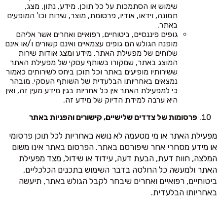
שימוש או הסתמכות על כל תוכן, מידע, נתון, מצג,
תמונה, וידאו, אודיו, פרסומת, מוצר, שירות וכו' המופעים
באתר.
גופים פיננסיים, ביטוחיים, רפואיים ואחרים אשר אליהם
מופנה הגולש הם גופים עצמאיים ואינם קשורים ו/או אינם
שלוחים של מפעילת האתר. מידע ומצג אודות שירות
המוצג באתר, שמקורו בשותף עסקי של מפעילת האתר
ששירותיו מופיעים באתר וכל תוכן ביחס לשירותים כאמור
נמצאים באחריותו הבלעדית של השותף העסקי. מובהר
כי למפעילת האתר אין כל אחריות בגין מידע מעין זה, ואין
היא ערבה למידת הדיוק של מידע זה.
פרסומות של צדדים שלישיים, קישורים והפניות באתר
מפעילת האתר או מי מטעמה לא נושא באחריות לכל תוכן פרסומי
או מידע מסחרי אחר שיפורסם באתר. הפרסום באתר אינו משום
המלצה, חוות דעת, הבעת דעה, עידוד או שידול, מצד מפעילת
האתר ולמעשה כל החלטה בדבר השימוש בתכנים הכלכליים,
ביטוחיים, רפואיים ואחרים שיבחר לקבל הגולש באתר, תיעשה
באחריותו הבלעדית.