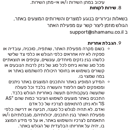
עיכוב במתן השירות ו/או אי-מתן השירות.
שירות לקוחות
בשאלות ובירורים בנוגע למוצרים והשירותים המוצעים באתר,
הגולש מוזמן ליצור קשר עם מפעילת האתר
ב
support@shamanu.co.il
הגבלת אחריות
בשום מקרה מפעילת האתר, שותפיה, סוכניה, עובדיה או
ספקיה לא יהיו אחראים כלפי הגולש או כלפי צד שלישי
כלשהו בגין נזקים מיוחדים, עונשיים, עקיפים או תוצאתיים
מכל סוג שהוא ביחס לכל סוג של נזק לרבות הנובעים או
קשורים בשימוש או בחוסר היכולת להשתמש באתר או
במה שמצוי בו.
המידע המופיע באתר והתכנים המוצגים באתר ניתנים
ומסופקים לשם הלימוד והעשרה בלבד וכל פעולה
שתעשה בעקבותיהם תעשה באחריות הגולש בלבד.
התכנים באתר מוצעים לשימוש הציבור כמות שהם "AS
IS" ולא ניתן להתאימם לצרכיו של כל אדם
ואדם. לא תהיה לגולש כל טענה, תביעה או דרישה כלפי
מפעילת האתר בגין התכנים, יכולותיהם, מגבלותיהם ו/או
התאמתם לצרכיו והשימוש באתר, או על פי מידע המוצג
בו, יהיה על אחריותו הבלעדית של הגולש באתר.