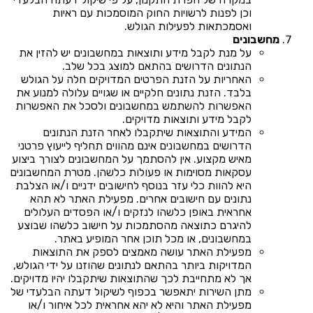
וכן לפנות לרשויות החוק המוסמכות עם ראיות
ואסמכתאות לפעילות הגולש.
מחשבונים
על מנת לקבל מידע ותוצאות במחשבונים יש להזין את
הנתונים הדרושים בהתאם למוצג בכל שלב.
האחריות על הזנת הפרטים המדויקים חלה על הגולש
בלבד. הזנת נתונים חלקיים או שגויים עלולה למנוע את
האפשרות להשתמש במחשבונים ולסכל את האפשרות
לקבל מידע ותוצאות מדויקים.
המידע והתוצאות שיתקבלו לאחר הזנת הנתונים
הדרושים במחשבונים אינם מהווים תחליף לייעוץ פרטני
מאיש מקצוע. אין להסתמך על המחשבונים לצורך ביצוע
עסקאות מסוימות או פעולות כלשהן. מטרת המחשבונים
היא להוות כלי עזר בנוסף לחישובים ידניים ו/או הצלבת
נתונים עם חישובים אחרים. מפעילת האתר לא תהא
אחראית באופן כלשהו לנזקים ו/או הפסדים העלולים
להיגרם כתוצאה מהסתמכות על חישוב כלשהו שבוצע
במחשבונים, או מכל תוכן אחר המופיע באתר.
מפעילת האתר עושה מאמצים לספק את התוצאות
המדויקות ביותר בהתאם לנתונים שהוזנו על ידי הגולש,
אך לא מתחייבת לכך שהתוצאות שיתקבלו יהיו מדויקים.
מתן השירות יתאפשר בכפוף לשיקול דעתה הבלעדי של
מפעילת האתר והיא לא יהא אחראית לכל איחור ו/או