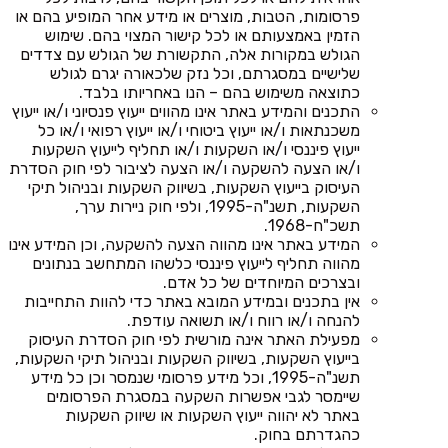
פרסומות, הטבות, מוצרים או מידע אחר המופיע בהם או
הזמין באמצעותם או לכל קישור המצוי בהם. שימוש
הגולש במקורות אלה, התקשורת של הגולש עם צדדים
שלישיים במסגרתם, וכל נזק שלכאורה יגרם לגולש
כתוצאה משימוש בהם – הנו באחריותו בלבד.
התכנים והמידע באתר אינו מהווים ייעוץ פנסיוני ו/או ייעוץ
משכנתאות ו/או ייעוץ ביטוחי ו/או ייעוץ רפואי ו/או כל
ייעוץ פיננסי ו/או השקעות ו/או תחליף לייעוץ השקעות
ו/או הצעה להשקעה ו/או הצעה לציבור לפי חוק הסדרת
העיסוק בייעוץ השקעות, בשיווק השקעות ובניהול תיקי
השקעות, תשנ"ה-1995, ולפי חוק ניירות ערך,
תשכ"ח-1968.
המידע באתר אינו מהווה הצעה להשקעה, וכן המידע אינו
מהווה תחליף לייעוץ פיננסי כלשהו המתחשב בנתונים
ובצרכים המיוחדים של כל אדם.
אין בתכנים ובמידע המובא באתר כדי להוות התחייבות
להנחה ו/או רווח ו/או תשואה עודפת.
מפעילת האתר אינה מורשית לפי חוק הסדרת העיסוק
בייעוץ השקעות, בשיווק השקעות ובניהול תיקי השקעות,
תשנ"ה-1995, וכל מידע פרסומי שנמסר וכן כל מידע
שיימסר לגבי אפשרות השקעה במסגרת הפרסומים
באתר לא יהווה ייעוץ השקעות או שיווק השקעות
כהגדרתם בחוק.