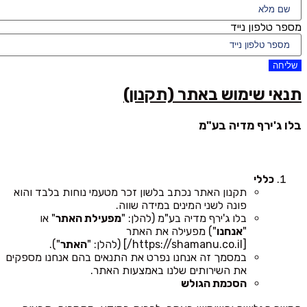
מספר טלפון נייד
שליחה
תנאי שימוש באתר (תקנון)
בלו ג'ירף מדיה בע"מ
כללי
תקנון האתר נכתב בלשון זכר מטעמי נוחות בלבד והוא
פונה לשני המינים במידה שווה.
בלו ג'ירף מדיה בע"מ (להלן: "
מפעילת האתר
" או
"
אנחנו
") מפעילה את האתר
[https://shamanu.co.il/] (להלן: "
האתר
").
במסמך זה אנחנו נפרט את התנאים בהם אנחנו מספקים
את השירותים שלנו באמצעות האתר.
הסכמת הגולש