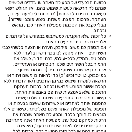
רכושה הבלעדי של מפעילת האתר או צדדים שלישיים
שנתנו לה הרשאה לעשות שימוש בהם, ואין הגולש רשאי
לעשות בתכנים כל שימוש (לרבות ומבלי למעט, עיבוד,
העתקה, פרסום, הפצה, משלוח, ביצוע פומבי ושידור),
מבלי לקבל את הסכמת מפעילת האתר לכך, מראש
ובכתב.
כל זכות שלא הוקנתה למשתמש במפורש על פי תנאים
אלו – תישמר בידי מפעילת האתר.
אם תספק לנו משוב, פידבק, הערה או הצעה כלשהי לגבי
השירותים – אתה מקנה לנו בכך רישיון בלעדי, ללא
תמלוגים, תמידי, כלל-עולמי, בלתי הדיר, לשלב את
האמור בכל השירותים שלנו, הנוכחיים או העתידיים.
אין במתן אפשרות שיתוף תכנים (כדוגמת שיתוף
בפייסבוק, טוויטר וכיוצ"ב) כדי לראות בו משום ויתור או
הרשאה לעשיית שימוש במי מן התכנים ו/או הזכויות ללא
קבלת אישור מפורש מראש ובכתב, לרבות העתקת
התכנים שלא באמצעות שיתופם באמצעות האתר.
קישורים מסוימים המופיעים בשירותים שלנו עשויים
להפנות אותך לאתרים או לשירותים שאינם בבעלות או
תפעול של מפעילת האתר ואינם בשליטתה. קישורים אלה
מובאים לנוחותך בלבד, ומפעילת האתר שומרת את
הזכות למחקם בכל עת. מפעילת האתר אינה מתחייבת
כי הקישורים יובילו לאתר אינטרנט פעיל, היא אינה
אחראית להם או לכל תוכן הקשור בהם, לרבות לכל