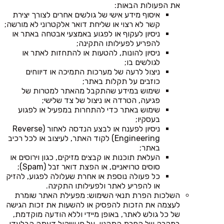
את הפעולות הבאות:
איסוף מידע אישי של גולשים אחרים לצורך יצירת
קשר לא רצוי או שליחת דואר אלקטרוני לא מורשה;
ניסיון לעקוף או לפגוע באמצעי אבטחה באתר או
להפריע לפעילותו התקינה;
ניסיון להונות, להטעות או להתחזות לאתר או
לגולשים בו;
ניצול לרעה של מערכות התמיכה או דיווחים
כוזבים על תקלות באתר;
שימוש במידע שהתקבל מהאתר למטרות של
פגיעה, הטרדה או ניצול של צד שלישי;
שימוש באתר כדי להתחרות במפעיל או לפגוע
בעסקיו;
ניסיון לפענח או לבצע הנדסה לאחור (Reverse
Engineering) לקוד האתר, לעיצוב או לכל רכיב
באתר;
העלאת תוכנות או קבצים מזיקים, כגון וירוסים או
סוסים טרויאניים, או הפצת דואר זבל (Spam);
כל פעולה נוספת או אחרת שעלולה לפגוע, להזיק
או להפריע לאתר ולפעילותו התקינה.
השלכות הפרת תנאי השימוש: מפעילת האתר שומרת
לעצמה את הזכות להפסיק או להשעות את זכות הגישה
של כל גולש לאתר, באופן מיידי וללא הודעה מוקדמת,
במקרה של הפרת התקנון, על פי שיקול דעתה הבלעדי