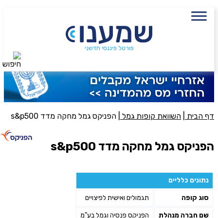
עם מתכנן פיננסי, השאירו פרטים:
שם מלא
נייד
פורטל פיננסי חדשני
חיפוש
פעולה נדרשת
היכן מנוהל החיסכון?
דף הבית
|
השוואת קופות גמל
|
הפניקס גמל מחקה מדד s&p500
סכום חיסכון בקרן
הפניקס גמל מחקה מדד s&p500
אני מאשר את תנאיי השימוש והפרטיות של האתר
נתונים כלליים
מאשר כי פרטיי ישמשו לקבלת פניות והצעות שיווקיות למוצרים
סוג קופה
תגמולים ואישית לפיצויים
פנסיוניים\ביטוח באמצעות טלפון, מייל או SMS מאיתנו או צד שלישי
שליחה
שם חברה מנהלת
הפניקס פנסיה וגמל בע"מ