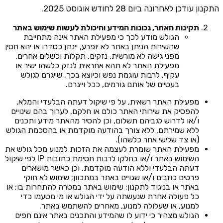
התקנון עודכן לאחרונה ביום 28 לחודש אוגוסט 2025.
תקינות האתר, נכונות המידע והיכולת לעשות שימוש באתר
הגולש מודע לכך כי מפעילת האתר אינה מתחייבת
שהשירות הניתן באתר לא יופרע, יינתן כסדרו או יהא חסין
מפני גישה לא מורשית, נזקים, תקלות וכשלים אחרים.
מפעילת האתר לא תהא אחראית לנזק כלשהו ישיר או
עקיף, לרבות עוגמת נפש וכיוצא בכך, שייגרם לגולש
בעטיים של אותם גורמים, ככל וייגרם.
מפעילת האתר רשאית, על פי שיקול דעתה הבלעדי והמלא,
להפסיק את שירותי האתר כולם או חלקם, לערוך בהם שינויים
ו/או לדרוש לגביהם תשלום, וכן להסיר מהאתר מידע ותכנים
ללא שמירתם, ללא צורך בהודעה מוקדמת או בהסכמת הגולש
(או צד שלישי אחר כלשהו).
מפעילת האתר שומרת לעצמה את הזכות למנוע מכל גולש את
השימוש באתר ו/או בחלקו לרבות חסימת כתובות IP לפי שיקול
דעתה הבלעדי וללא הודעה מוקדמת, וכן כאשר מושארים
פרטים כוזבים ו/או שגויים באתר במתכוון; שימוש לא חוקי
באתר או בניגוד לתקנון; שימוש באתר במטרה להתחרות בו; או
כל פעולה אחרת שנעשתה על ידי הגולש או מי מטעמו כדי
למנוע, או שעלולה למנוע, מאחרים להשתמש באתר.
הגולש מצהיר כי ידוע לו שהמידע והתכנים באתר אינם חפים