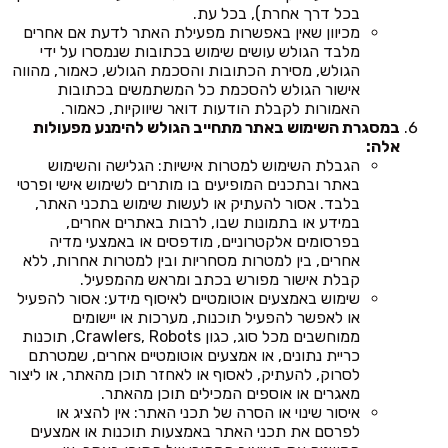
בכל דרך אחרת), בכל עת.
מכיוון שאין באפשרות מפעילת האתר לדעת אם אחרים
מלבד הגולש עושים שימוש בכתובות שנמסרו על ידי
הגולש, מסירת הכתובות והסכמת הגולש, כאמור, מהווה
אישור הגולש להסכמת כל המשתמשים בכתובות
האמורות לקבלת הודעות דואר שיווקיות, כאמור.
במסגרת השימוש באתר מתחייב הגולש להימנע מפעולות
אלה:
הגבלת השימוש למטרות אישיות: הגלישה והשימוש
באתר ובתכנים המופיעים בו מותרים לשימוש אישי ופרטי
בלבד. אסור להעתיק או לעשות שימוש בתכני האתר,
במידע או בתמונות שבו, לרבות באתרים אחרים,
בפרסומים אלקטרוניים, מודפסים או באמצעי מדיה
אחרים, בין למטרות מסחריות ובין למטרות אחרות, ללא
קבלת אישור מפורש בכתב ומראש מהמפעיל.
שימוש באמצעים אוטומטיים לאיסוף מידע: אסור להפעיל
או לאפשר להפעיל תוכנות, מערכות או יישומים
ממוחשבים מכל סוג, כגון Crawlers, Robots, תוכנות
כריית נתונים, או אמצעים אוטומטיים אחרים, שמטרתם
לסרוק, להעתיק, לאסוף או לאחזר תוכן מהאתר, או ליצור
מאגרים או אוספים המכילים תוכן מהאתר.
איסור שינוי או הסרה של תכני האתר: אין להציג או
לפרסם את תכני האתר באמצעות תוכנות או אמצעים