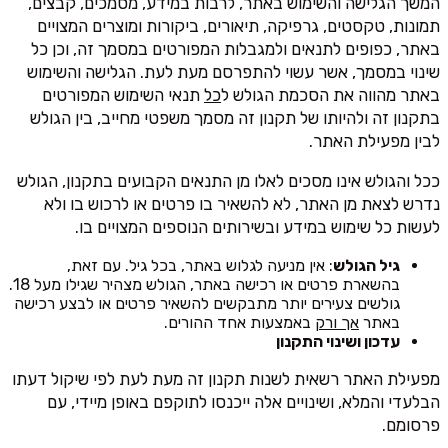
המשך הגלישה והשימוש באתר, לרבות במידע, מסמכים, קבצים,
תמונות, טקסטים, גרפיקה, תיאורים, ביקורות ומוצרים המצויים
באתר, כפופים לתנאים ולמגבלות המפורטים במסמך זה, וכן כל
שינוי במסמך, אשר עשוי להתפרסם מעת לעת. הגלישה והשימוש
באתר מהווה את הסכמת הגולש ל
כל
תנאי השימוש המפורטים
בתקנון זה ולהיותו של תקנון זה מסמך משפטי מחייב, בין הגולש
לבין מפעילת האתר.
ככל והגולש אינו מסכים לאלו מן התנאים הקבועים בתקנון, הגולש
נדרש לצאת מן האתר, לא להשאיר בו פרטים או לרכוש בו ולא
לעשות כל שימוש במידע ובשירותים הנוספים המצויים בו.
גיל הגולש
: אין מניעה לגלוש באתר, בכל גיל. עם זאת,
בהשארת פרטים או רכישה באתר, הגולש מצהיר שגילו מעל 18.
גולשים צעירים יותר מתבקשים להשאיר פרטים או לבצע רכישה
באתר
אך ורק
באמצעות אחד ההורים.
עדכון ושינוי התקנון
מפעילת האתר רשאית לשנות תקנון זה מעת לעת לפי שיקול דעתו
הבלעדי והמלא, ושינויים אלה ייכנסו לתוקפם באופן מיידי, עם
פרסומם.