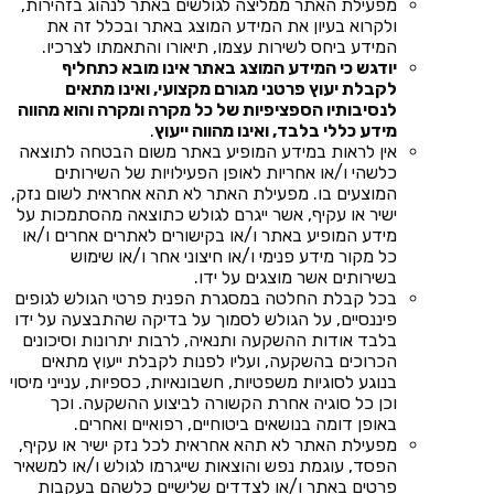
מפעילת האתר ממליצה לגולשים באתר לנהוג בזהירות,
ולקרוא בעיון את המידע המוצג באתר ובכלל זה את
המידע ביחס לשירות עצמו, תיאורו והתאמתו לצרכיו.
יודגש כי המידע המוצג באתר אינו מובא כתחליף
לקבלת יעוץ פרטני מגורם מקצועי, ואינו מתאים
לנסיבותיו הספציפיות של כל מקרה ומקרה והוא מהווה
מידע כללי בלבד, ואינו מהווה ייעוץ
.
אין לראות במידע המופיע באתר משום הבטחה לתוצאה
כלשהי ו/או אחריות לאופן הפעילויות של השירותים
המוצעים בו. מפעילת האתר לא תהא אחראית לשום נזק,
ישיר או עקיף, אשר ייגרם לגולש כתוצאה מהסתמכות על
מידע המופיע באתר ו/או בקישורים לאתרים אחרים ו/או
כל מקור מידע פנימי ו/או חיצוני אחר ו/או שימוש
בשירותים אשר מוצגים על ידו.
בכל קבלת החלטה במסגרת הפנית פרטי הגולש לגופים
פיננסיים, על הגולש לסמוך על בדיקה שהתבצעה על ידו
בלבד אודות ההשקעה ותנאיה, לרבות יתרונות וסיכונים
הכרוכים בהשקעה, ועליו לפנות לקבלת ייעוץ מתאים
בנוגע לסוגיות משפטיות, חשבונאיות, כספיות, ענייני מיסוי
וכן כל סוגיה אחרת הקשורה לביצוע ההשקעה. וכך
באופן דומה בנושאים ביטוחיים, רפואיים ואחרים.
מפעילת האתר לא תהא אחראית לכל נזק ישיר או עקיף,
הפסד, עוגמת נפש והוצאות שייגרמו לגולש ו/או למשאיר
פרטים באתר ו/או לצדדים שלישיים כלשהם בעקבות