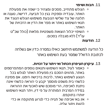
חבות ושיפוי
הגולש מתחייב, מסכים ומצהיר כי ישפה את מפעילת
האתר, עובדיה וספקיה בגין כל תביעה, דרישה, טענה או
תלונה של צד שלישי הנובעת משימוש הגולש הנוגד את
תנאי השימוש באתר או מפר את הדין או הזכויות של
האתר.
השיפוי יכלול הוצאות משפטיות מלאות (כולל שכ"ט
עו"ד) ללא מגבלה בסכום.
הודעות
כל הודעה למשתמש תיחשב כאילו נמסרה כדין אם נשלחה
לכתובת הדוא"ל שמסר בעת השימוש באתר
עיקרון העיפרון הכחול ואי ויתור על זכויות.
כאמור לעיל, תנאי השימוש ותנאים נוספים המתפרסמים
באתר, מהווים הסכם בין מפעילת האתר לגולש בכל
הנוגע לשימוש באתר, לרבות ברכישה הימנו. אם מסיבה
כלשהי בית משפט מוסמך יקבע כי הוראה כלשהי אינה
ניתנת לאכיפה, הרי מוסכם שיש לאכוף את ההוראה
במידה המרבית המותרת על פי דין, ויתר תנאי השימוש
יוותרו בתוקפם.
אין באי אכיפה של תנייה כדי לגרוע מתוקפה או כדי
להוות ויתור עליה.