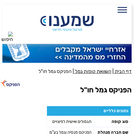
עם מתכנן פיננסי, השאירו פרטים:
שם מלא
נייד
פורטל פיננסי חדשני
חיפוש
פעולה נדרשת
היכן מנוהל החיסכון?
דף הבית
|
השוואת קופות גמל
|
הפניקס גמל חו"ל
סכום חיסכון בקרן
הפניקס גמל חו"ל
אני מאשר את תנאיי השימוש והפרטיות של האתר
נתונים כלליים
מאשר כי פרטיי ישמשו לקבלת פניות והצעות שיווקיות למוצרים
סוג קופה
תגמולים ואישית לפיצויים
פנסיוניים\ביטוח באמצעות טלפון, מייל או SMS מאיתנו או צד שלישי
שליחה
שם חברה מנהלת
הפניקס פנסיה וגמל בע"מ