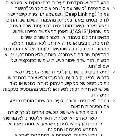
המעודדים או מקדמים פעילות בלתי חוקית או לא ראויה.
איסור יצירת "קישור עמוק": חל איסור לבצע "קישור
עמוק" (Deep Linking), שמשמעותו יצירת קישור ישיר
לתוכן מסוים באתר במנותק מהעמוד השלם שבו התוכן
נמצא באתר. קישור מותר יהיה רק לעמוד שלם באתר,
כפי שהוא ("AS IS"), באופן המאפשר צפייה ושימוש
מלאים ותקינים בעמוד. אין ליצור קישורים ישירים
לתמונות, קבצים או מדיה אחרת, ללא העמוד המלא
המקורי. כמו כן, חובה שהקישור לעמוד יציג את הכתובת
המדויקת של דף האינטרנט באתר, ללא הסתרה, שינוי או
הטעיה, תוך שחל איסור לעשות שימוש בפונקציה של
unfollow.
דרישת ביטול קישורים על פי דרישה: המפעיל רשאי
לדרוש, לפי שיקול דעתו הבלעדי וללא צורך בהסבר או
נימוק, ביטול של כל קישור עמוק לאתר. לגולש או לצד
שלישי לא תהיה זכות לטעון או לתבוע מהמפעיל בעקבות
דרישה זו.
בנוסף לאיסורים שפורטו לעיל, חל איסור מוחלט לבצע
את הפעולות הבאות:
איסוף מידע אישי של גולשים אחרים לצורך יצירת
קשר לא רצוי או שליחת דואר אלקטרוני לא מורשה;
ניסיון לעקוף או לפגוע באמצעי אבטחה באתר או
להפריע לפעילותו התקינה;
ניסיון להונות, להטעות או להתחזות לאתר או