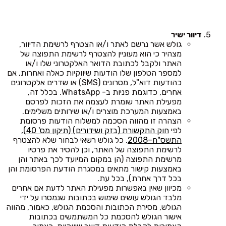
דיוור ישיר
גולש אשר נרשם לאתר ו/או הצטרף לרשימת הדיוור,
מצהיר כי הוא מעוניין להצטרף לרשימת התפוצה של
האתר ולקבל לכתובת הדואר האלקטרוני שלו ו/או
למספר הטלפון שלו הודעות שיווקיות כאלה ואחרות, אם
כהודעות דוא"ל, מסרונים (SMS) או שדרים אלקטרונים
אחרים, כדוגמת פניות ב- WhatsApp. בכלל זה,
מפעילת האתר שומרת לעצמה את הזכות לפרסם
באמצעות המערכת מוצרים ו/או שירותים משלימים.
הצהרה זו מהווה הסכמה למשלוח הודעות פרסומת
לפי
חוק התקשורת (בזק ושידורים) (תיקון מס' 40),
התשס"ח–2008
. כל גולש רשאי לבחור שלא להצטרף
לרשימת התפוצה של האתר, וכן להסיר את פרטיו
מרשימת התפוצה (הן במקום המיועד לכך באתר והן
באמצעות קישור מתאים במסגרת הודעת הפרסומת והן
בכל דרך אחרת), בכל עת.
מכיוון שאין באפשרות מפעילת האתר לדעת אם אחרים
מלבד הגולש עושים שימוש בכתובות שנמסרו על ידי
הגולש, מסירת הכתובות והסכמת הגולש, כאמור, מהווה
אישור הגולש להסכמת כל המשתמשים בכתובות