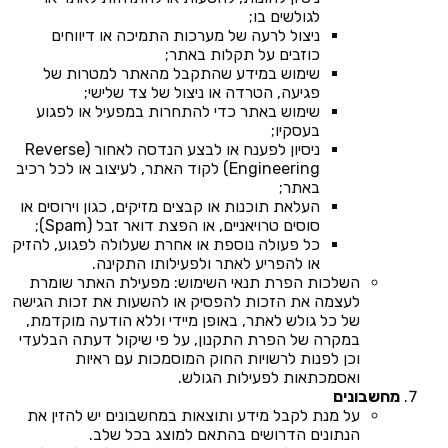
לגולשים בו;
ניצול לרעה של מערכות התמיכה או דיווחים
כוזבים על תקלות באתר;
שימוש במידע שהתקבל מהאתר למטרות של
פגיעה, הטרדה או ניצול של צד שלישי;
שימוש באתר כדי להתחרות במפעיל או לפגוע
בעסקיו;
ניסיון לפענח או לבצע הנדסה לאחור (Reverse
Engineering) לקוד האתר, לעיצוב או לכל רכיב
באתר;
העלאת תוכנות או קבצים מזיקים, כגון וירוסים או
סוסים טרויאניים, או הפצת דואר זבל (Spam);
כל פעולה נוספת או אחרת שעלולה לפגוע, להזיק
או להפריע לאתר ולפעילותו התקינה.
השלכות הפרת תנאי השימוש: מפעילת האתר שומרת
לעצמה את הזכות להפסיק או להשעות את זכות הגישה
של כל גולש לאתר, באופן מיידי וללא הודעה מוקדמת,
במקרה של הפרת התקנון, על פי שיקול דעתה הבלעדי
וכן לפנות לרשויות החוק המוסמכות עם ראיות
ואסמכתאות לפעילות הגולש.
מחשבונים
על מנת לקבל מידע ותוצאות במחשבונים יש להזין את
הנתונים הדרושים בהתאם למוצג בכל שלב.