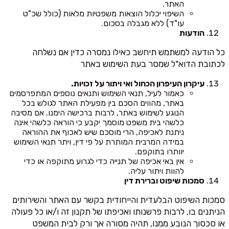
האתר.
השיפוי יכלול הוצאות משפטיות מלאות (כולל שכ"ט
עו"ד) ללא מגבלה בסכום.
הודעות
כל הודעה למשתמש תיחשב כאילו נמסרה כדין אם נשלחה
לכתובת הדוא"ל שמסר בעת השימוש באתר
עיקרון העיפרון הכחול ואי ויתור על זכויות.
כאמור לעיל, תנאי השימוש ותנאים נוספים המתפרסמים
באתר, מהווים הסכם בין מפעילת האתר לגולש בכל
הנוגע לשימוש באתר, לרבות ברכישה הימנו. אם מסיבה
כלשהי בית משפט מוסמך יקבע כי הוראה כלשהי אינה
ניתנת לאכיפה, הרי מוסכם שיש לאכוף את ההוראה
במידה המרבית המותרת על פי דין, ויתר תנאי השימוש
יוותרו בתוקפם.
אין באי אכיפה של תנייה כדי לגרוע מתוקפה או כדי
להוות ויתור עליה.
סמכות שיפוט וברירת דין
סמכות השיפוט הבלעדית והייחודית בקשר עם האתר והשירותים
הניתנים בו, לרבות פרשנותו ואכיפתו של תקנון זה ו/או כל פעולה
או סכסוך הנובע ממנו, תהיה מסורה אך ורק לבית המשפט