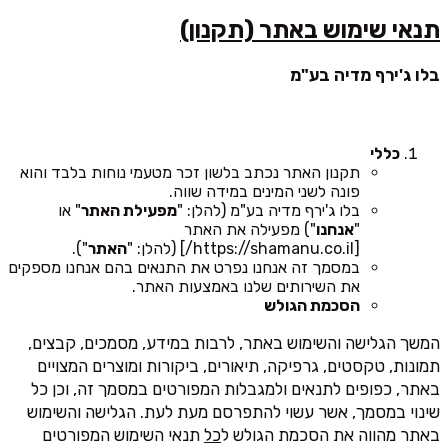
תנאי שימוש באתר (תקנון)
בלו ג'ירף מדיה בע"מ
כללי
תקנון האתר נכתב בלשון זכר מטעמי נוחות בלבד והוא
פונה לשני המינים במידה שווה.
בלו ג'ירף מדיה בע"מ (להלן: "
מפעילת האתר
" או
"
אנחנו
") מפעילה את האתר
[https://shamanu.co.il/] (להלן: "
האתר
").
במסמך זה אנחנו נפרט את התנאים בהם אנחנו מספקים
את השירותים שלנו באמצעות האתר.
הסכמת הגולש
המשך הגלישה והשימוש באתר, לרבות במידע, מסמכים, קבצים,
תמונות, טקסטים, גרפיקה, תיאורים, ביקורות ומוצרים המצויים
באתר, כפופים לתנאים ולמגבלות המפורטים במסמך זה, וכן כל
שינוי במסמך, אשר עשוי להתפרסם מעת לעת. הגלישה והשימוש
באתר מהווה את הסכמת הגולש ל
כל
תנאי השימוש המפורטים