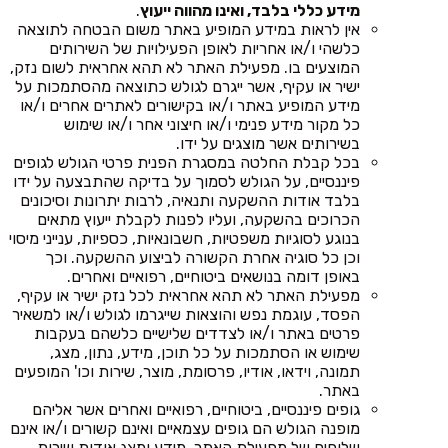
מידע כללי בלבד, ואינו מהווה ייעוץ
.
אין לראות במידע המופיע באתר משום הבטחה לתוצאה
כלשהי ו/או אחריות לאופן הפעילויות של השירותים
המוצעים בו. מפעילת האתר לא תהא אחראית לשום נזק,
ישיר או עקיף, אשר ייגרם לגולש כתוצאה מהסתמכות על
מידע המופיע באתר ו/או בקישורים לאתרים אחרים ו/או
כל מקור מידע פנימי ו/או חיצוני אחר ו/או שימוש
בשירותים אשר מוצגים על ידו.
בכל קבלת החלטה במסגרת הפנית פרטי הגולש לגופים
פיננסיים, על הגולש לסמוך על בדיקה שהתבצעה על ידו
בלבד אודות ההשקעה ותנאיה, לרבות יתרונות וסיכונים
הכרוכים בהשקעה, ועליו לפנות לקבלת ייעוץ מתאים
בנוגע לסוגיות משפטיות, חשבונאיות, כספיות, ענייני מיסוי
וכן כל סוגיה אחרת הקשורה לביצוע ההשקעה. וכך
באופן דומה בנושאים ביטוחיים, רפואיים ואחרים.
מפעילת האתר לא תהא אחראית לכל נזק ישיר או עקיף,
הפסד, עוגמת נפש והוצאות שייגרמו לגולש ו/או למשאיר
פרטים באתר ו/או לצדדים שלישיים כלשהם בעקבות
שימוש או הסתמכות על כל תוכן, מידע, נתון, מצג,
תמונה, וידאו, אודיו, פרסומת, מוצר, שירות וכו' המופעים
באתר.
גופים פיננסיים, ביטוחיים, רפואיים ואחרים אשר אליהם
מופנה הגולש הם גופים עצמאיים ואינם קשורים ו/או אינם
שלוחים של מפעילת האתר. מידע ומצג אודות שירות