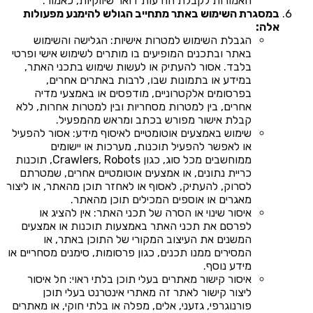
האמורות לקבלת הודעות דואר שיווקיות, כאמור.
במסגרת השימוש באתר מתחייב הגולש להימנע מפעולות
אלה:
הגבלת השימוש למטרות אישיות: הגלישה והשימוש
באתר ובתכנים המופיעים בו מותרים לשימוש אישי ופרטי
בלבד. אסור להעתיק או לעשות שימוש בתכני האתר,
במידע או בתמונות שבו, לרבות באתרים אחרים,
בפרסומים אלקטרוניים, מודפסים או באמצעי מדיה
אחרים, בין למטרות מסחריות ובין למטרות אחרות, ללא
קבלת אישור מפורש בכתב ומראש מהמפעיל.
שימוש באמצעים אוטומטיים לאיסוף מידע: אסור להפעיל
או לאפשר להפעיל תוכנות, מערכות או יישומים
ממוחשבים מכל סוג, כגון Crawlers, Robots, תוכנות
כריית נתונים, או אמצעים אוטומטיים אחרים, שמטרתם
לסרוק, להעתיק, לאסוף או לאחזר תוכן מהאתר, או ליצור
מאגרים או אוספים המכילים תוכן מהאתר.
איסור שינוי או הסרה של תכני האתר: אין להציג או
לפרסם את תכני האתר באמצעות תוכנות או אמצעים
המשנים את העיצוב המקורי של התוכן באתר, או
המסירים ממנו תכנים, כגון פרסומות, סימנים מסחריים או
מידע נוסף.
איסור קישור מאתרים בעלי תוכן בלתי ראוי: חל איסור
ליצור קישור לאתר זה מאתרי אינטרנט בעלי תוכן
פורנוגרפי, גזעני, אלים, מפלה או בלתי חוקי, או מאתרים