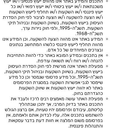
התכנים והמידע באתר אינו מהווים ייעוץ פנסיוני ו/או ייעוץ
משכנתאות ו/או ייעוץ ביטוחי ו/או ייעוץ רפואי ו/או כל
ייעוץ פיננסי ו/או השקעות ו/או תחליף לייעוץ השקעות
ו/או הצעה להשקעה ו/או הצעה לציבור לפי חוק הסדרת
העיסוק בייעוץ השקעות, בשיווק השקעות ובניהול תיקי
השקעות, תשנ"ה-1995, ולפי חוק ניירות ערך,
תשכ"ח-1968.
המידע באתר אינו מהווה הצעה להשקעה, וכן המידע אינו
מהווה תחליף לייעוץ פיננסי כלשהו המתחשב בנתונים
ובצרכים המיוחדים של כל אדם.
אין בתכנים ובמידע המובא באתר כדי להוות התחייבות
להנחה ו/או רווח ו/או תשואה עודפת.
מפעילת האתר אינה מורשית לפי חוק הסדרת העיסוק
בייעוץ השקעות, בשיווק השקעות ובניהול תיקי השקעות,
תשנ"ה-1995, וכל מידע פרסומי שנמסר וכן כל מידע
שיימסר לגבי אפשרות השקעה במסגרת הפרסומים
באתר לא יהווה ייעוץ השקעות או שיווק השקעות
כהגדרתם בחוק.
מפעילת האתר עושה מאמצים רבים לרכז ולעבד את
התכנים באתר בדיוק המרבי, אך יתכן שבתהליך
קליטתם, עיבודם ופרסומם יהיו טעויות, אם ברצון הגולש
להשתמש בתכנים אלה, עליו לבדוק אותם ולאמתם, אין
בפרסומם משום המלצה או חוות דעת בדבר עסקאות
והתנהלות פיננסית.