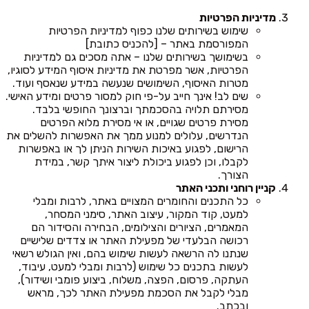
מדיניות הפרטיות
שימוש בשירותים שלנו כפוף למדיניות הפרטיות
המפורסמת באתר – [להכניס כתובת]
בשימושך בשירותים שלנו – אתה מסכים גם למדיניות
הפרטיות, אשר מפרטת את מדיניות איסוף המידע לסוגיו,
מטרות האיסוף, השימושים שנעשה במידע שנאסף ועוד.
שים לב! אינך חייב על-פי חוק למסור פרטים ומידע האישי.
מסירתם תלויה בהסכמתך וברצונך החופשי בלבד.
מסירת פרטים שגויים, או אי מסירת מלוא הפרטים
הנדרשים, עלולים למנוע ממך את האפשרות להשלים את
הרישום, לפגוע באיכות השירות הניתן לך או באפשרות
לקבלו, וכן לפגוע ביכולת ליצור איתך קשר, במידת
הצורך.
קניין רוחני ותכני האתר
כל התכנים והחומרים המצויים באתר, לרבות ומבלי
למעט, קוד המקור, עיצוב האתר, סימני המסחר,
המאמרים, הציורים והצילומים, הבחירה והסידור הם
רכושה הבלעדי של מפעילת האתר או צדדים שלישיים
שנתנו לה הרשאה לעשות שימוש בהם, ואין הגולש רשאי
לעשות בתכנים כל שימוש (לרבות ומבלי למעט, עיבוד,
העתקה, פרסום, הפצה, משלוח, ביצוע פומבי ושידור),
מבלי לקבל את הסכמת מפעילת האתר לכך, מראש
ובכתב.