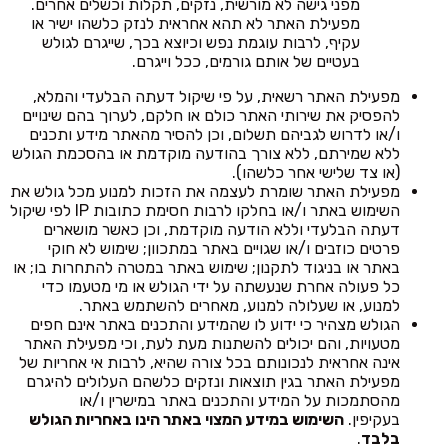
מפני גישה לא מורשית, נזקים, תקלות וכשלים אחרים.
מפעילת האתר לא תהא אחראית לנזק כלשהו ישיר או
עקיף, לרבות עוגמת נפש וכיוצא בכך, שייגרם לגולש
בעטיים של אותם גורמים, ככל וייגרם.
מפעילת האתר רשאית, על פי שיקול דעתה הבלעדי והמלא,
להפסיק את שירותי האתר כולם או חלקם, לערוך בהם שינויים
ו/או לדרוש לגביהם תשלום, וכן להסיר מהאתר מידע ותכנים
ללא שמירתם, ללא צורך בהודעה מוקדמת או בהסכמת הגולש
(או צד שלישי אחר כלשהו).
מפעילת האתר שומרת לעצמה את הזכות למנוע מכל גולש את
השימוש באתר ו/או בחלקו לרבות חסימת כתובות IP לפי שיקול
דעתה הבלעדי וללא הודעה מוקדמת, וכן כאשר מושארים
פרטים כוזבים ו/או שגויים באתר במתכוון; שימוש לא חוקי
באתר או בניגוד לתקנון; שימוש באתר במטרה להתחרות בו; או
כל פעולה אחרת שנעשתה על ידי הגולש או מי מטעמו כדי
למנוע, או שעלולה למנוע, מאחרים להשתמש באתר.
הגולש מצהיר כי ידוע לו שהמידע והתכנים באתר אינם חפים
מטעויות, והם יכולים להשתנות מעת לעת, וכי מפעילת האתר
אינה אחראית לנכונותם בכל צורה שהיא, לרבות אי אחריות של
מפעילת האתר בגין תוצאות ונזקים כלשהם העלולים להיגרם
מהסתמכות על המידע והתכנים באתר במישרין ו/או
בעקיפין.
השימוש במידע המצוי באתר הינו באחריות הגולש
בלבד
.