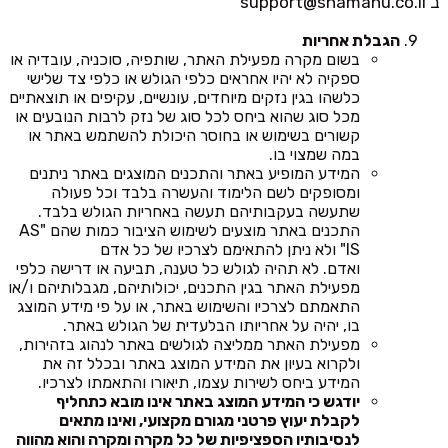
ב
support@shamanu.co.il
הגבלת אחריות
בשום מקרה מפעילת האתר, שותפיה, סוכניה, עובדיה או
ספקיה לא יהיו אחראים כלפי הגולש או כלפי צד שלישי
כלשהו בגין נזקים מיוחדים, עונשיים, עקיפים או תוצאתיים
מכל סוג שהוא ביחס לכל סוג של נזק לרבות הנובעים או
קשורים בשימוש או בחוסר היכולת להשתמש באתר או
במה שמצוי בו.
המידע המופיע באתר והתכנים המוצגים באתר ניתנים
ומסופקים לשם הלימוד והעשרה בלבד וכל פעולה
שתעשה בעקבותיהם תעשה באחריות הגולש בלבד.
התכנים באתר מוצעים לשימוש הציבור כמות שהם "AS
IS" ולא ניתן להתאימם לצרכיו של כל אדם
ואדם. לא תהיה לגולש כל טענה, תביעה או דרישה כלפי
מפעילת האתר בגין התכנים, יכולותיהם, מגבלותיהם ו/או
התאמתם לצרכיו והשימוש באתר, או על פי מידע המוצג
בו, יהיה על אחריותו הבלעדית של הגולש באתר.
מפעילת האתר ממליצה לגולשים באתר לנהוג בזהירות,
ולקרוא בעיון את המידע המוצג באתר ובכלל זה את
המידע ביחס לשירות עצמו, תיאורו והתאמתו לצרכיו.
יודגש כי המידע המוצג באתר אינו מובא כתחליף
לקבלת יעוץ פרטני מגורם מקצועי, ואינו מתאים
לנסיבותיו הספציפיות של כל מקרה ומקרה והוא מהווה