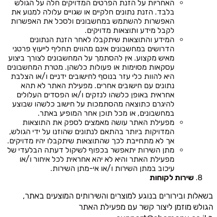
האחריות על הזנת הפרטים המדויקים חלה על הגולש
בלבד. הזנת נתונים חלקיים או שגויים עלולה למנוע את
האפשרות להשתמש במחשבונים ולסכל את האפשרות
לקבל מידע ותוצאות מדויקים.
המידע והתוצאות שיתקבלו לאחר הזנת הנתונים
הדרושים במחשבונים אינם מהווים תחליף לייעוץ פרטני
מאיש מקצוע. אין להסתמך על המחשבונים לצורך ביצוע
עסקאות מסוימות או פעולות כלשהן. מטרת המחשבונים
היא להוות כלי עזר בנוסף לחישובים ידניים ו/או הצלבת
נתונים עם חישובים אחרים. מפעילת האתר לא תהא
אחראית באופן כלשהו לנזקים ו/או הפסדים העלולים
להיגרם כתוצאה מהסתמכות על חישוב כלשהו שבוצע
במחשבונים, או מכל תוכן אחר המופיע באתר.
מפעילת האתר עושה מאמצים לספק את התוצאות
המדויקות ביותר בהתאם לנתונים שהוזנו על ידי הגולש,
אך לא מתחייבת לכך שהתוצאות שיתקבלו יהיו מדויקים.
מתן השירות יתאפשר בכפוף לשיקול דעתה הבלעדי של
מפעילת האתר והיא לא יהא אחראית לכל איחור ו/או
עיכוב במתן השירות ו/או אי-מתן השירות.
שירות לקוחות
בשאלות ובירורים בנוגע למוצרים והשירותים המוצעים באתר,
הגולש מוזמן ליצור קשר עם מפעילת האתר