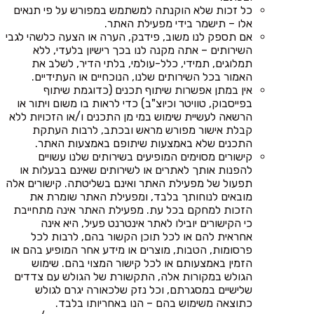
כל זכות שלא הוקנתה למשתמש במפורש על פי תנאים
אלו – תישמר בידי מפעילת האתר.
אם תספק לנו משוב, פידבק, הערה או הצעה כלשהי לגבי
השירותים – אתה מקנה לנו בכך רישיון בלעדי, ללא
תמלוגים, תמידי, כלל-עולמי, בלתי הדיר, לשלב את
האמור בכל השירותים שלנו, הנוכחיים או העתידיים.
אין במתן אפשרות שיתוף תכנים (כדוגמת שיתוף
בפייסבוק, טוויטר וכיוצ"ב) כדי לראות בו משום ויתור או
הרשאה לעשיית שימוש במי מן התכנים ו/או הזכויות ללא
קבלת אישור מפורש מראש ובכתב, לרבות העתקת
התכנים שלא באמצעות שיתופם באמצעות האתר.
קישורים מסוימים המופיעים בשירותים שלנו עשויים
להפנות אותך לאתרים או לשירותים שאינם בבעלות או
תפעול של מפעילת האתר ואינם בשליטתה. קישורים אלה
מובאים לנוחותך בלבד, ומפעילת האתר שומרת את
הזכות למחקם בכל עת. מפעילת האתר אינה מתחייבת
כי הקישורים יובילו לאתר אינטרנט פעיל, היא אינה
אחראית להם או לכל תוכן הקשור בהם, לרבות לכל
פרסומות, הטבות, מוצרים או מידע אחר המופיע בהם או
הזמין באמצעותם או לכל קישור המצוי בהם. שימוש
הגולש במקורות אלה, התקשורת של הגולש עם צדדים
שלישיים במסגרתם, וכל נזק שלכאורה יגרם לגולש
כתוצאה משימוש בהם – הנו באחריותו בלבד.