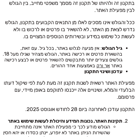
בתקנון זה ולהיותו של תקנון זה מסמך משפטי מחייב, בין הגולש
לבין מפעילת האתר.
ככל והגולש אינו מסכים לאלו מן התנאים הקבועים בתקנון, הגולש
נדרש לצאת מן האתר, לא להשאיר בו פרטים או לרכוש בו ולא
לעשות כל שימוש במידע ובשירותים הנוספים המצויים בו.
גיל הגולש
: אין מניעה לגלוש באתר, בכל גיל. עם זאת,
בהשארת פרטים או רכישה באתר, הגולש מצהיר שגילו מעל 18.
גולשים צעירים יותר מתבקשים להשאיר פרטים או לבצע רכישה
באתר
אך ורק
באמצעות אחד ההורים.
עדכון ושינוי התקנון
מפעילת האתר רשאית לשנות תקנון זה מעת לעת לפי שיקול דעתו
הבלעדי והמלא, ושינויים אלה ייכנסו לתוקפם באופן מיידי, עם
פרסומם.
התקנון עודכן לאחרונה ביום 28 לחודש אוגוסט 2025.
תקינות האתר, נכונות המידע והיכולת לעשות שימוש באתר
הגולש מודע לכך כי מפעילת האתר אינה מתחייבת
שהשירות הניתן באתר לא יופרע, יינתן כסדרו או יהא חסין