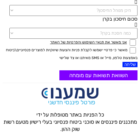
סכום חיסכון בקרן
אני מאשר את תנאיי השימוש והפרטיות של האתר
מאשר כי פרטיי ישמשו לקבלת פניות והצעות שיווקיות למוצרים פנסיוניים\ביטוח
באמצעות טלפון, מייל או SMS מאיתנו או צד שלישי
שליחה
השוואת תשואות עם מומחה
פורטל פיננסי חדשני
כל הפניות באתר מטופלות על ידי
מתכננים פיננסים או סוכני ביטוח פנסיוני בעלי רישיון מטעם רשות
שוק ההון.