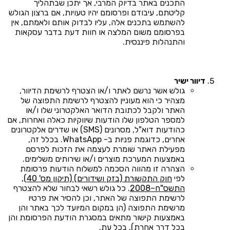
התכנים באתר בדיוק המרבי, אך יתכן שבתהליך
קליטתם, עיבודם ופרסומם יהיו טעויות, אם ברצון הגולש
להשתמש בתכנים אלה, עליו לבדוק אותם ולאמתם, אין
בפרסומם משום המלצה או חוות דעת בדבר עסקאות
והתנהלות פיננסית.
דיוור ישיר
גולש אשר נרשם לאתר ו/או הצטרף לרשימת הדיוור,
מצהיר כי הוא מעוניין להצטרף לרשימת התפוצה של
האתר ולקבל לכתובת הדואר האלקטרוני שלו ו/או
למספר הטלפון שלו הודעות שיווקיות כאלה ואחרות, אם
כהודעות דוא"ל, מסרונים (SMS) או שדרים אלקטרונים
אחרים, כדוגמת פניות ב- WhatsApp. בכלל זה,
מפעילת האתר שומרת לעצמה את הזכות לפרסם
באמצעות המערכת מוצרים ו/או שירותים משלימים.
הצהרה זו מהווה הסכמה למשלוח הודעות פרסומת
לפי
חוק התקשורת (בזק ושידורים) (תיקון מס' 40),
התשס"ח–2008
. כל גולש רשאי לבחור שלא להצטרף
לרשימת התפוצה של האתר, וכן להסיר את פרטיו
מרשימת התפוצה (הן במקום המיועד לכך באתר והן
באמצעות קישור מתאים במסגרת הודעת הפרסומת והן
בכל דרך אחרת), בכל עת.