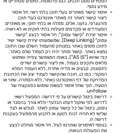
המסירים ממנו תכנים, כגון פרסומות, סימנים מסחריים או
מידע נוסף.
איסור קישור מאתרים בעלי תוכן בלתי ראוי: חל איסור
ליצור קישור לאתר זה מאתרי אינטרנט בעלי תוכן
פורנוגרפי, גזעני, אלים, מפלה או בלתי חוקי, או מאתרים
המעודדים או מקדמים פעילות בלתי חוקית או לא ראויה.
איסור יצירת "קישור עמוק": חל איסור לבצע "קישור
עמוק" (Deep Linking), שמשמעותו יצירת קישור ישיר
לתוכן מסוים באתר במנותק מהעמוד השלם שבו התוכן
נמצא באתר. קישור מותר יהיה רק לעמוד שלם באתר,
כפי שהוא ("AS IS"), באופן המאפשר צפייה ושימוש
מלאים ותקינים בעמוד. אין ליצור קישורים ישירים
לתמונות, קבצים או מדיה אחרת, ללא העמוד המלא
המקורי. כמו כן, חובה שהקישור לעמוד יציג את הכתובת
המדויקת של דף האינטרנט באתר, ללא הסתרה, שינוי או
הטעיה, תוך שחל איסור לעשות שימוש בפונקציה של
unfollow.
דרישת ביטול קישורים על פי דרישה: המפעיל רשאי
לדרוש, לפי שיקול דעתו הבלעדי וללא צורך בהסבר או
נימוק, ביטול של כל קישור עמוק לאתר. לגולש או לצד
שלישי לא תהיה זכות לטעון או לתבוע מהמפעיל בעקבות
דרישה זו.
בנוסף לאיסורים שפורטו לעיל, חל איסור מוחלט לבצע
את הפעולות הבאות: