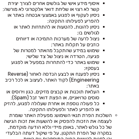
איסוף מידע אישי של גולשים אחרים לצורך יצירת
קשר לא רצוי או שליחת דואר אלקטרוני לא מורשה;
ניסיון לעקוף או לפגוע באמצעי אבטחה באתר או
להפריע לפעילותו התקינה;
ניסיון להונות, להטעות או להתחזות לאתר או
לגולשים בו;
ניצול לרעה של מערכות התמיכה או דיווחים
כוזבים על תקלות באתר;
שימוש במידע שהתקבל מהאתר למטרות של
פגיעה, הטרדה או ניצול של צד שלישי;
שימוש באתר כדי להתחרות במפעיל או לפגוע
בעסקיו;
ניסיון לפענח או לבצע הנדסה לאחור (Reverse
Engineering) לקוד האתר, לעיצוב או לכל רכיב
באתר;
העלאת תוכנות או קבצים מזיקים, כגון וירוסים או
סוסים טרויאניים, או הפצת דואר זבל (Spam);
כל פעולה נוספת או אחרת שעלולה לפגוע, להזיק
או להפריע לאתר ולפעילותו התקינה.
השלכות הפרת תנאי השימוש: מפעילת האתר שומרת
לעצמה את הזכות להפסיק או להשעות את זכות הגישה
של כל גולש לאתר, באופן מיידי וללא הודעה מוקדמת,
במקרה של הפרת התקנון, על פי שיקול דעתה הבלעדי
וכן לפנות לרשויות החוק המוסמכות עם ראיות