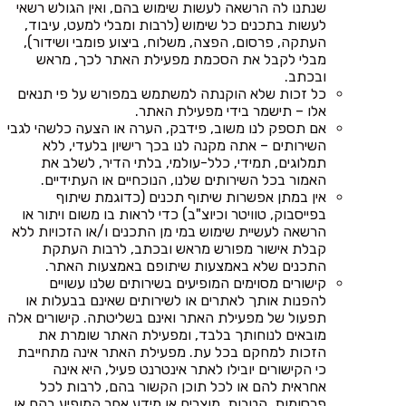
שנתנו לה הרשאה לעשות שימוש בהם, ואין הגולש רשאי
לעשות בתכנים כל שימוש (לרבות ומבלי למעט, עיבוד,
העתקה, פרסום, הפצה, משלוח, ביצוע פומבי ושידור),
מבלי לקבל את הסכמת מפעילת האתר לכך, מראש
ובכתב.
כל זכות שלא הוקנתה למשתמש במפורש על פי תנאים
אלו – תישמר בידי מפעילת האתר.
אם תספק לנו משוב, פידבק, הערה או הצעה כלשהי לגבי
השירותים – אתה מקנה לנו בכך רישיון בלעדי, ללא
תמלוגים, תמידי, כלל-עולמי, בלתי הדיר, לשלב את
האמור בכל השירותים שלנו, הנוכחיים או העתידיים.
אין במתן אפשרות שיתוף תכנים (כדוגמת שיתוף
בפייסבוק, טוויטר וכיוצ"ב) כדי לראות בו משום ויתור או
הרשאה לעשיית שימוש במי מן התכנים ו/או הזכויות ללא
קבלת אישור מפורש מראש ובכתב, לרבות העתקת
התכנים שלא באמצעות שיתופם באמצעות האתר.
קישורים מסוימים המופיעים בשירותים שלנו עשויים
להפנות אותך לאתרים או לשירותים שאינם בבעלות או
תפעול של מפעילת האתר ואינם בשליטתה. קישורים אלה
מובאים לנוחותך בלבד, ומפעילת האתר שומרת את
הזכות למחקם בכל עת. מפעילת האתר אינה מתחייבת
כי הקישורים יובילו לאתר אינטרנט פעיל, היא אינה
אחראית להם או לכל תוכן הקשור בהם, לרבות לכל
פרסומות, הטבות, מוצרים או מידע אחר המופיע בהם או