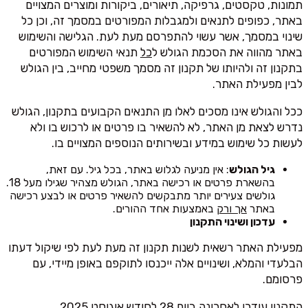
תמונות, טקסטים, גרפיקה, תיאורים, ביקורות ומוצרים המצויים
באתר, כפופים לתנאים ולמגבלות המפורטים במסמך זה, וכן כל
שינוי במסמך, אשר עשוי להתפרסם מעת לעת. הגלישה והשימוש
באתר מהווה את הסכמת הגולש ל
כל
תנאי השימוש המפורטים
בתקנון זה ולהיותו של תקנון זה מסמך משפטי מחייב, בין הגולש
לבין מפעילת האתר.
ככל והגולש אינו מסכים לאלו מן התנאים הקבועים בתקנון, הגולש
נדרש לצאת מן האתר, לא להשאיר בו פרטים או לרכוש בו ולא
לעשות כל שימוש במידע ובשירותים הנוספים המצויים בו.
גיל הגולש
: אין מניעה לגלוש באתר, בכל גיל. עם זאת,
בהשארת פרטים או רכישה באתר, הגולש מצהיר שגילו מעל 18.
גולשים צעירים יותר מתבקשים להשאיר פרטים או לבצע רכישה
באתר
אך ורק
באמצעות אחד ההורים.
עדכון ושינוי התקנון
מפעילת האתר רשאית לשנות תקנון זה מעת לעת לפי שיקול דעתו
הבלעדי והמלא, ושינויים אלה ייכנסו לתוקפם באופן מיידי, עם
פרסומם.
התקנון עודכן לאחרונה ביום 28 לחודש אוגוסט 2025.