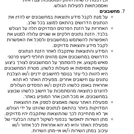
ואסמכתאות לפעילות הגולש.
מחשבונים
על מנת לקבל מידע ותוצאות במחשבונים יש להזין את
הנתונים הדרושים בהתאם למוצג בכל שלב.
האחריות על הזנת הפרטים המדויקים חלה על הגולש
בלבד. הזנת נתונים חלקיים או שגויים עלולה למנוע את
האפשרות להשתמש במחשבונים ולסכל את האפשרות
לקבל מידע ותוצאות מדויקים.
המידע והתוצאות שיתקבלו לאחר הזנת הנתונים
הדרושים במחשבונים אינם מהווים תחליף לייעוץ פרטני
מאיש מקצוע. אין להסתמך על המחשבונים לצורך ביצוע
עסקאות מסוימות או פעולות כלשהן. מטרת המחשבונים
היא להוות כלי עזר בנוסף לחישובים ידניים ו/או הצלבת
נתונים עם חישובים אחרים. מפעילת האתר לא תהא
אחראית באופן כלשהו לנזקים ו/או הפסדים העלולים
להיגרם כתוצאה מהסתמכות על חישוב כלשהו שבוצע
במחשבונים, או מכל תוכן אחר המופיע באתר.
מפעילת האתר עושה מאמצים לספק את התוצאות
המדויקות ביותר בהתאם לנתונים שהוזנו על ידי הגולש,
אך לא מתחייבת לכך שהתוצאות שיתקבלו יהיו מדויקים.
מתן השירות יתאפשר בכפוף לשיקול דעתה הבלעדי של
מפעילת האתר והיא לא יהא אחראית לכל איחור ו/או
עיכוב במתן השירות ו/או אי-מתן השירות.