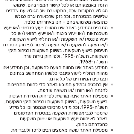
הזמין באמצעותם או לכל קישור המצוי בהם. שימוש
הגולש במקורות אלה, התקשורת של הגולש עם צדדים
שלישיים במסגרתם, וכל נזק שלכאורה יגרם לגולש
כתוצאה משימוש בהם – הנו באחריותו בלבד.
התכנים והמידע באתר אינו מהווים ייעוץ פנסיוני ו/או ייעוץ
משכנתאות ו/או ייעוץ ביטוחי ו/או ייעוץ רפואי ו/או כל
ייעוץ פיננסי ו/או השקעות ו/או תחליף לייעוץ השקעות
ו/או הצעה להשקעה ו/או הצעה לציבור לפי חוק הסדרת
העיסוק בייעוץ השקעות, בשיווק השקעות ובניהול תיקי
השקעות, תשנ"ה-1995, ולפי חוק ניירות ערך,
תשכ"ח-1968.
המידע באתר אינו מהווה הצעה להשקעה, וכן המידע אינו
מהווה תחליף לייעוץ פיננסי כלשהו המתחשב בנתונים
ובצרכים המיוחדים של כל אדם.
אין בתכנים ובמידע המובא באתר כדי להוות התחייבות
להנחה ו/או רווח ו/או תשואה עודפת.
מפעילת האתר אינה מורשית לפי חוק הסדרת העיסוק
בייעוץ השקעות, בשיווק השקעות ובניהול תיקי השקעות,
תשנ"ה-1995, וכל מידע פרסומי שנמסר וכן כל מידע
שיימסר לגבי אפשרות השקעה במסגרת הפרסומים
באתר לא יהווה ייעוץ השקעות או שיווק השקעות
כהגדרתם בחוק.
מפעילת האתר עושה מאמצים רבים לרכז ולעבד את