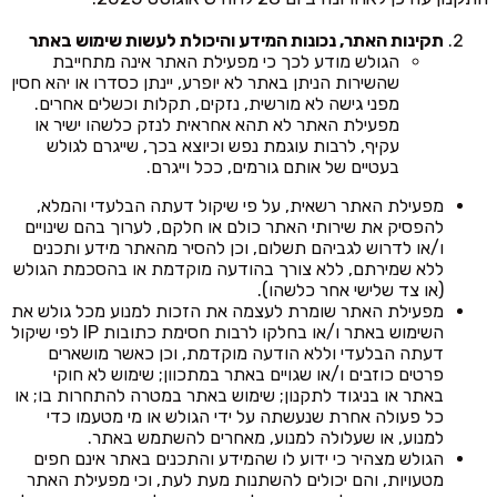
תקינות האתר, נכונות המידע והיכולת לעשות שימוש באתר
הגולש מודע לכך כי מפעילת האתר אינה מתחייבת
שהשירות הניתן באתר לא יופרע, יינתן כסדרו או יהא חסין
מפני גישה לא מורשית, נזקים, תקלות וכשלים אחרים.
מפעילת האתר לא תהא אחראית לנזק כלשהו ישיר או
עקיף, לרבות עוגמת נפש וכיוצא בכך, שייגרם לגולש
בעטיים של אותם גורמים, ככל וייגרם.
מפעילת האתר רשאית, על פי שיקול דעתה הבלעדי והמלא,
להפסיק את שירותי האתר כולם או חלקם, לערוך בהם שינויים
ו/או לדרוש לגביהם תשלום, וכן להסיר מהאתר מידע ותכנים
ללא שמירתם, ללא צורך בהודעה מוקדמת או בהסכמת הגולש
(או צד שלישי אחר כלשהו).
מפעילת האתר שומרת לעצמה את הזכות למנוע מכל גולש את
השימוש באתר ו/או בחלקו לרבות חסימת כתובות IP לפי שיקול
דעתה הבלעדי וללא הודעה מוקדמת, וכן כאשר מושארים
פרטים כוזבים ו/או שגויים באתר במתכוון; שימוש לא חוקי
באתר או בניגוד לתקנון; שימוש באתר במטרה להתחרות בו; או
כל פעולה אחרת שנעשתה על ידי הגולש או מי מטעמו כדי
למנוע, או שעלולה למנוע, מאחרים להשתמש באתר.
הגולש מצהיר כי ידוע לו שהמידע והתכנים באתר אינם חפים
מטעויות, והם יכולים להשתנות מעת לעת, וכי מפעילת האתר