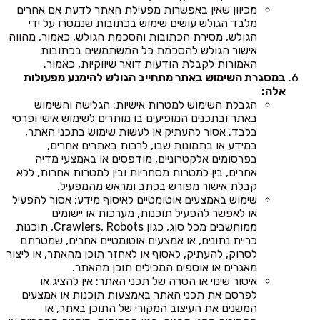
מכיוון שאין באפשרות מפעילת האתר לדעת אם אחרים
מלבד הגולש עושים שימוש בכתובות שנמסרו על ידי
הגולש, מסירת הכתובות והסכמת הגולש, כאמור, מהווה
אישור הגולש להסכמת כל המשתמשים בכתובות
האמורות לקבלת הודעות דואר שיווקיות, כאמור.
במסגרת השימוש באתר מתחייב הגולש להימנע מפעולות
אלה:
הגבלת השימוש למטרות אישיות: הגלישה והשימוש
באתר ובתכנים המופיעים בו מותרים לשימוש אישי ופרטי
בלבד. אסור להעתיק או לעשות שימוש בתכני האתר,
במידע או בתמונות שבו, לרבות באתרים אחרים,
בפרסומים אלקטרוניים, מודפסים או באמצעי מדיה
אחרים, בין למטרות מסחריות ובין למטרות אחרות, ללא
קבלת אישור מפורש בכתב ומראש מהמפעיל.
שימוש באמצעים אוטומטיים לאיסוף מידע: אסור להפעיל
או לאפשר להפעיל תוכנות, מערכות או יישומים
ממוחשבים מכל סוג, כגון Crawlers, Robots, תוכנות
כריית נתונים, או אמצעים אוטומטיים אחרים, שמטרתם
לסרוק, להעתיק, לאסוף או לאחזר תוכן מהאתר, או ליצור
מאגרים או אוספים המכילים תוכן מהאתר.
איסור שינוי או הסרה של תכני האתר: אין להציג או
לפרסם את תכני האתר באמצעות תוכנות או אמצעים
המשנים את העיצוב המקורי של התוכן באתר, או