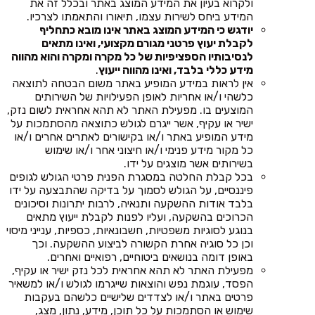
ולקרוא בעיון את המידע המוצג באתר ובכלל זה את
המידע ביחס לשירות עצמו, תיאורו והתאמתו לצרכיו.
יודגש כי המידע המוצג באתר אינו מובא כתחליף
לקבלת יעוץ פרטני מגורם מקצועי, ואינו מתאים
לנסיבותיו הספציפיות של כל מקרה ומקרה והוא מהווה
מידע כללי בלבד, ואינו מהווה ייעוץ
.
אין לראות במידע המופיע באתר משום הבטחה לתוצאה
כלשהי ו/או אחריות לאופן הפעילויות של השירותים
המוצעים בו. מפעילת האתר לא תהא אחראית לשום נזק,
ישיר או עקיף, אשר ייגרם לגולש כתוצאה מהסתמכות על
מידע המופיע באתר ו/או בקישורים לאתרים אחרים ו/או
כל מקור מידע פנימי ו/או חיצוני אחר ו/או שימוש
בשירותים אשר מוצגים על ידו.
בכל קבלת החלטה במסגרת הפנית פרטי הגולש לגופים
פיננסיים, על הגולש לסמוך על בדיקה שהתבצעה על ידו
בלבד אודות ההשקעה ותנאיה, לרבות יתרונות וסיכונים
הכרוכים בהשקעה, ועליו לפנות לקבלת ייעוץ מתאים
בנוגע לסוגיות משפטיות, חשבונאיות, כספיות, ענייני מיסוי
וכן כל סוגיה אחרת הקשורה לביצוע ההשקעה. וכך
באופן דומה בנושאים ביטוחיים, רפואיים ואחרים.
מפעילת האתר לא תהא אחראית לכל נזק ישיר או עקיף,
הפסד, עוגמת נפש והוצאות שייגרמו לגולש ו/או למשאיר
פרטים באתר ו/או לצדדים שלישיים כלשהם בעקבות
שימוש או הסתמכות על כל תוכן, מידע, נתון, מצג,