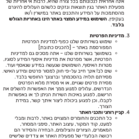
אינה אחראית לנכונותם בכל צורה שהיא, לרבות אי אחריות של
מפעילת האתר בגין תוצאות ונזקים כלשהם העלולים להיגרם
מהסתמכות על המידע והתכנים באתר במישרין ו/או
בעקיפין.
השימוש במידע המצוי באתר הינו באחריות הגולש
בלבד
.
מדיניות הפרטיות
שימוש בשירותים שלנו כפוף למדיניות הפרטיות
המפורסמת באתר – [להכניס כתובת]
בשימושך בשירותים שלנו – אתה מסכים גם למדיניות
הפרטיות, אשר מפרטת את מדיניות איסוף המידע לסוגיו,
מטרות האיסוף, השימושים שנעשה במידע שנאסף ועוד.
שים לב! אינך חייב על-פי חוק למסור פרטים ומידע האישי.
מסירתם תלויה בהסכמתך וברצונך החופשי בלבד.
מסירת פרטים שגויים, או אי מסירת מלוא הפרטים
הנדרשים, עלולים למנוע ממך את האפשרות להשלים את
הרישום, לפגוע באיכות השירות הניתן לך או באפשרות
לקבלו, וכן לפגוע ביכולת ליצור איתך קשר, במידת
הצורך.
קניין רוחני ותכני האתר
כל התכנים והחומרים המצויים באתר, לרבות ומבלי
למעט, קוד המקור, עיצוב האתר, סימני המסחר,
המאמרים, הציורים והצילומים, הבחירה והסידור הם
רכושה הבלעדי של מפעילת האתר או צדדים שלישיים