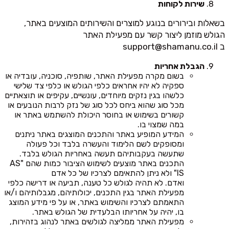
שירות לקוחות
בשאלות ובירורים בנוגע למוצרים והשירותים המוצעים באתר,
הגולש מוזמן ליצור קשר עם מפעילת האתר
ב
support@shamanu.co.il
הגבלת אחריות
בשום מקרה מפעילת האתר, שותפיה, סוכניה, עובדיה או
ספקיה לא יהיו אחראים כלפי הגולש או כלפי צד שלישי
כלשהו בגין נזקים מיוחדים, עונשיים, עקיפים או תוצאתיים
מכל סוג שהוא ביחס לכל סוג של נזק לרבות הנובעים או
קשורים בשימוש או בחוסר היכולת להשתמש באתר או
במה שמצוי בו.
המידע המופיע באתר והתכנים המוצגים באתר ניתנים
ומסופקים לשם הלימוד והעשרה בלבד וכל פעולה
שתעשה בעקבותיהם תעשה באחריות הגולש בלבד.
התכנים באתר מוצעים לשימוש הציבור כמות שהם "AS
IS" ולא ניתן להתאימם לצרכיו של כל אדם
ואדם. לא תהיה לגולש כל טענה, תביעה או דרישה כלפי
מפעילת האתר בגין התכנים, יכולותיהם, מגבלותיהם ו/או
התאמתם לצרכיו והשימוש באתר, או על פי מידע המוצג
בו, יהיה על אחריותו הבלעדית של הגולש באתר.
מפעילת האתר ממליצה לגולשים באתר לנהוג בזהירות,