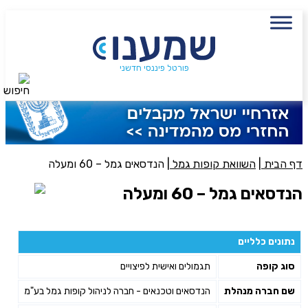
עם מתכנן פיננסי, השאירו פרטים:
שם מלא
נייד
פורטל פיננסי חדשני
חיפוש
פעולה נדרשת
היכן מנוהל החיסכון?
דף הבית
|
השוואת קופות גמל
|
הנדסאים גמל – 60 ומעלה
הנדסאים גמל – 60 ומעלה
סכום חיסכון בקרן
נתונים כלליים
אני מאשר את תנאיי השימוש והפרטיות של האתר
סוג קופה
תגמולים ואישית לפיצויים
מאשר כי פרטיי ישמשו לקבלת פניות והצעות שיווקיות למוצרים
פנסיוניים\ביטוח באמצעות טלפון, מייל או SMS מאיתנו או צד שלישי
שם חברה מנהלת
הנדסאים וטכנאים - חברה לניהול קופות גמל בע"מ
שליחה