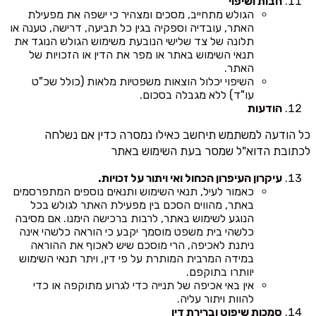
חבות ושיפוי
הגולש מתחייב, מסכים ומצהיר כי ישפה את מפעילת
האתר, עובדיה וספקיה בגין כל תביעה, דרישה, טענה או
תלונה של צד שלישי הנובעת משימוש הגולש הנוגד את
תנאי השימוש באתר או מפר את הדין או הזכויות של
האתר.
השיפוי יכלול הוצאות משפטיות מלאות (כולל שכ"ט
עו"ד) ללא מגבלה בסכום.
הודעות
כל הודעה למשתמש תיחשב כאילו נמסרה כדין אם נשלחה
לכתובת הדוא"ל שמסר בעת השימוש באתר
עיקרון העיפרון הכחול ואי ויתור על זכויות.
כאמור לעיל, תנאי השימוש ותנאים נוספים המתפרסמים
באתר, מהווים הסכם בין מפעילת האתר לגולש בכל
הנוגע לשימוש באתר, לרבות ברכישה הימנו. אם מסיבה
כלשהי בית משפט מוסמך יקבע כי הוראה כלשהי אינה
ניתנת לאכיפה, הרי מוסכם שיש לאכוף את ההוראה
במידה המרבית המותרת על פי דין, ויתר תנאי השימוש
יוותרו בתוקפם.
אין באי אכיפה של תנייה כדי לגרוע מתוקפה או כדי
להוות ויתור עליה.
סמכות שיפוט וברירת דין