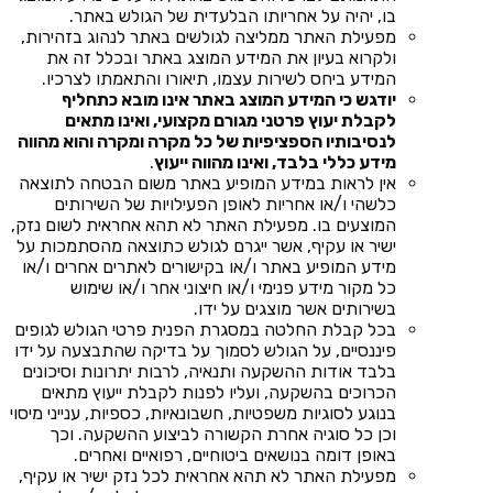
בו, יהיה על אחריותו הבלעדית של הגולש באתר.
מפעילת האתר ממליצה לגולשים באתר לנהוג בזהירות,
ולקרוא בעיון את המידע המוצג באתר ובכלל זה את
המידע ביחס לשירות עצמו, תיאורו והתאמתו לצרכיו.
יודגש כי המידע המוצג באתר אינו מובא כתחליף
לקבלת יעוץ פרטני מגורם מקצועי, ואינו מתאים
לנסיבותיו הספציפיות של כל מקרה ומקרה והוא מהווה
מידע כללי בלבד, ואינו מהווה ייעוץ
.
אין לראות במידע המופיע באתר משום הבטחה לתוצאה
כלשהי ו/או אחריות לאופן הפעילויות של השירותים
המוצעים בו. מפעילת האתר לא תהא אחראית לשום נזק,
ישיר או עקיף, אשר ייגרם לגולש כתוצאה מהסתמכות על
מידע המופיע באתר ו/או בקישורים לאתרים אחרים ו/או
כל מקור מידע פנימי ו/או חיצוני אחר ו/או שימוש
בשירותים אשר מוצגים על ידו.
בכל קבלת החלטה במסגרת הפנית פרטי הגולש לגופים
פיננסיים, על הגולש לסמוך על בדיקה שהתבצעה על ידו
בלבד אודות ההשקעה ותנאיה, לרבות יתרונות וסיכונים
הכרוכים בהשקעה, ועליו לפנות לקבלת ייעוץ מתאים
בנוגע לסוגיות משפטיות, חשבונאיות, כספיות, ענייני מיסוי
וכן כל סוגיה אחרת הקשורה לביצוע ההשקעה. וכך
באופן דומה בנושאים ביטוחיים, רפואיים ואחרים.
מפעילת האתר לא תהא אחראית לכל נזק ישיר או עקיף,