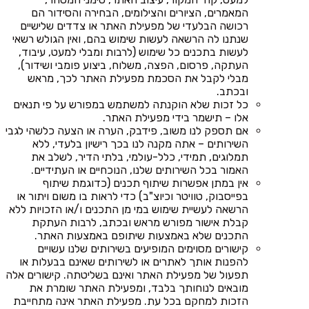
המאמרים, הציורים והצילומים, הבחירה והסידור הם
רכושה הבלעדי של מפעילת האתר או צדדים שלישיים
שנתנו לה הרשאה לעשות שימוש בהם, ואין הגולש רשאי
לעשות בתכנים כל שימוש (לרבות ומבלי למעט, עיבוד,
העתקה, פרסום, הפצה, משלוח, ביצוע פומבי ושידור),
מבלי לקבל את הסכמת מפעילת האתר לכך, מראש
ובכתב.
כל זכות שלא הוקנתה למשתמש במפורש על פי תנאים
אלו – תישמר בידי מפעילת האתר.
אם תספק לנו משוב, פידבק, הערה או הצעה כלשהי לגבי
השירותים – אתה מקנה לנו בכך רישיון בלעדי, ללא
תמלוגים, תמידי, כלל-עולמי, בלתי הדיר, לשלב את
האמור בכל השירותים שלנו, הנוכחיים או העתידיים.
אין במתן אפשרות שיתוף תכנים (כדוגמת שיתוף
בפייסבוק, טוויטר וכיוצ"ב) כדי לראות בו משום ויתור או
הרשאה לעשיית שימוש במי מן התכנים ו/או הזכויות ללא
קבלת אישור מפורש מראש ובכתב, לרבות העתקת
התכנים שלא באמצעות שיתופם באמצעות האתר.
קישורים מסוימים המופיעים בשירותים שלנו עשויים
להפנות אותך לאתרים או לשירותים שאינם בבעלות או
תפעול של מפעילת האתר ואינם בשליטתה. קישורים אלה
מובאים לנוחותך בלבד, ומפעילת האתר שומרת את
הזכות למחקם בכל עת. מפעילת האתר אינה מתחייבת