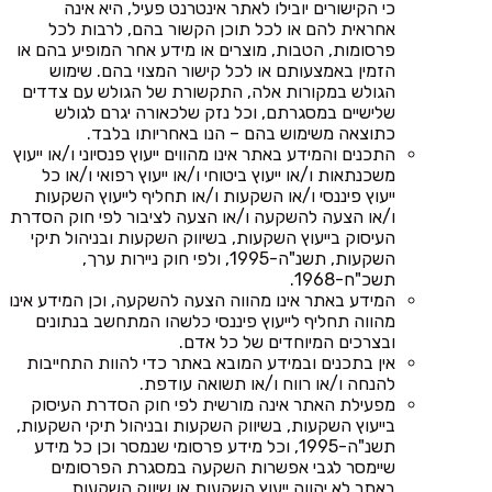
כי הקישורים יובילו לאתר אינטרנט פעיל, היא אינה
אחראית להם או לכל תוכן הקשור בהם, לרבות לכל
פרסומות, הטבות, מוצרים או מידע אחר המופיע בהם או
הזמין באמצעותם או לכל קישור המצוי בהם. שימוש
הגולש במקורות אלה, התקשורת של הגולש עם צדדים
שלישיים במסגרתם, וכל נזק שלכאורה יגרם לגולש
כתוצאה משימוש בהם – הנו באחריותו בלבד.
התכנים והמידע באתר אינו מהווים ייעוץ פנסיוני ו/או ייעוץ
משכנתאות ו/או ייעוץ ביטוחי ו/או ייעוץ רפואי ו/או כל
ייעוץ פיננסי ו/או השקעות ו/או תחליף לייעוץ השקעות
ו/או הצעה להשקעה ו/או הצעה לציבור לפי חוק הסדרת
העיסוק בייעוץ השקעות, בשיווק השקעות ובניהול תיקי
השקעות, תשנ"ה-1995, ולפי חוק ניירות ערך,
תשכ"ח-1968.
המידע באתר אינו מהווה הצעה להשקעה, וכן המידע אינו
מהווה תחליף לייעוץ פיננסי כלשהו המתחשב בנתונים
ובצרכים המיוחדים של כל אדם.
אין בתכנים ובמידע המובא באתר כדי להוות התחייבות
להנחה ו/או רווח ו/או תשואה עודפת.
מפעילת האתר אינה מורשית לפי חוק הסדרת העיסוק
בייעוץ השקעות, בשיווק השקעות ובניהול תיקי השקעות,
תשנ"ה-1995, וכל מידע פרסומי שנמסר וכן כל מידע
שיימסר לגבי אפשרות השקעה במסגרת הפרסומים
באתר לא יהווה ייעוץ השקעות או שיווק השקעות