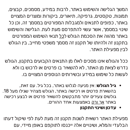
המשך הגלישה והשימוש באתר, לרבות במידע, מסמכים, קבצים,
תמונות, טקסטים, גרפיקה, תיאורים, ביקורות ומוצרים המצויים
באתר, כפופים לתנאים ולמגבלות המפורטים במסמך זה, וכן כל
שינוי במסמך, אשר עשוי להתפרסם מעת לעת. הגלישה והשימוש
באתר מהווה את הסכמת הגולש ל
כל
תנאי השימוש המפורטים
בתקנון זה ולהיותו של תקנון זה מסמך משפטי מחייב, בין הגולש
לבין מפעילת האתר.
ככל והגולש אינו מסכים לאלו מן התנאים הקבועים בתקנון, הגולש
נדרש לצאת מן האתר, לא להשאיר בו פרטים או לרכוש בו ולא
לעשות כל שימוש במידע ובשירותים הנוספים המצויים בו.
גיל הגולש
: אין מניעה לגלוש באתר, בכל גיל. עם זאת,
בהשארת פרטים או רכישה באתר, הגולש מצהיר שגילו מעל 18.
גולשים צעירים יותר מתבקשים להשאיר פרטים או לבצע רכישה
באתר
אך ורק
באמצעות אחד ההורים.
עדכון ושינוי התקנון
מפעילת האתר רשאית לשנות תקנון זה מעת לעת לפי שיקול דעתו
הבלעדי והמלא, ושינויים אלה ייכנסו לתוקפם באופן מיידי, עם