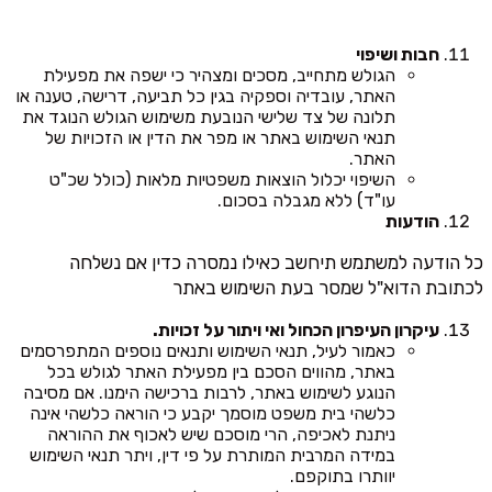
חבות ושיפוי
הגולש מתחייב, מסכים ומצהיר כי ישפה את מפעילת
האתר, עובדיה וספקיה בגין כל תביעה, דרישה, טענה או
תלונה של צד שלישי הנובעת משימוש הגולש הנוגד את
תנאי השימוש באתר או מפר את הדין או הזכויות של
האתר.
השיפוי יכלול הוצאות משפטיות מלאות (כולל שכ"ט
עו"ד) ללא מגבלה בסכום.
הודעות
כל הודעה למשתמש תיחשב כאילו נמסרה כדין אם נשלחה
לכתובת הדוא"ל שמסר בעת השימוש באתר
עיקרון העיפרון הכחול ואי ויתור על זכויות.
כאמור לעיל, תנאי השימוש ותנאים נוספים המתפרסמים
באתר, מהווים הסכם בין מפעילת האתר לגולש בכל
הנוגע לשימוש באתר, לרבות ברכישה הימנו. אם מסיבה
כלשהי בית משפט מוסמך יקבע כי הוראה כלשהי אינה
ניתנת לאכיפה, הרי מוסכם שיש לאכוף את ההוראה
במידה המרבית המותרת על פי דין, ויתר תנאי השימוש
יוותרו בתוקפם.