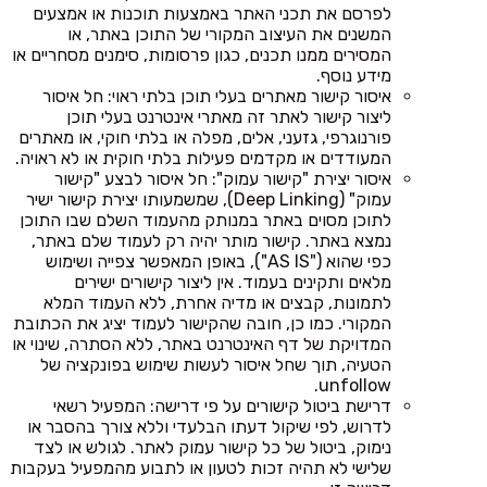
לפרסם את תכני האתר באמצעות תוכנות או אמצעים
המשנים את העיצוב המקורי של התוכן באתר, או
המסירים ממנו תכנים, כגון פרסומות, סימנים מסחריים או
מידע נוסף.
איסור קישור מאתרים בעלי תוכן בלתי ראוי: חל איסור
ליצור קישור לאתר זה מאתרי אינטרנט בעלי תוכן
פורנוגרפי, גזעני, אלים, מפלה או בלתי חוקי, או מאתרים
המעודדים או מקדמים פעילות בלתי חוקית או לא ראויה.
איסור יצירת "קישור עמוק": חל איסור לבצע "קישור
עמוק" (Deep Linking), שמשמעותו יצירת קישור ישיר
לתוכן מסוים באתר במנותק מהעמוד השלם שבו התוכן
נמצא באתר. קישור מותר יהיה רק לעמוד שלם באתר,
כפי שהוא ("AS IS"), באופן המאפשר צפייה ושימוש
מלאים ותקינים בעמוד. אין ליצור קישורים ישירים
לתמונות, קבצים או מדיה אחרת, ללא העמוד המלא
המקורי. כמו כן, חובה שהקישור לעמוד יציג את הכתובת
המדויקת של דף האינטרנט באתר, ללא הסתרה, שינוי או
הטעיה, תוך שחל איסור לעשות שימוש בפונקציה של
unfollow.
דרישת ביטול קישורים על פי דרישה: המפעיל רשאי
לדרוש, לפי שיקול דעתו הבלעדי וללא צורך בהסבר או
נימוק, ביטול של כל קישור עמוק לאתר. לגולש או לצד
שלישי לא תהיה זכות לטעון או לתבוע מהמפעיל בעקבות