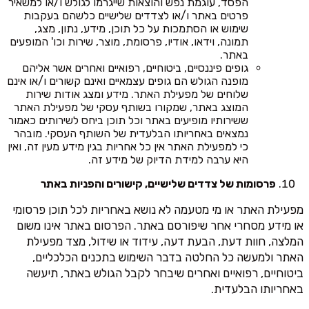
הפסד, עוגמת נפש והוצאות שייגרמו לגולש ו/או למשאיר
פרטים באתר ו/או לצדדים שלישיים כלשהם בעקבות
שימוש או הסתמכות על כל תוכן, מידע, נתון, מצג,
תמונה, וידאו, אודיו, פרסומת, מוצר, שירות וכו' המופעים
באתר.
גופים פיננסיים, ביטוחיים, רפואיים ואחרים אשר אליהם
מופנה הגולש הם גופים עצמאיים ואינם קשורים ו/או אינם
שלוחים של מפעילת האתר. מידע ומצג אודות שירות
המוצג באתר, שמקורו בשותף עסקי של מפעילת האתר
ששירותיו מופיעים באתר וכל תוכן ביחס לשירותים כאמור
נמצאים באחריותו הבלעדית של השותף העסקי. מובהר
כי למפעילת האתר אין כל אחריות בגין מידע מעין זה, ואין
היא ערבה למידת הדיוק של מידע זה.
פרסומות של צדדים שלישיים, קישורים והפניות באתר
מפעילת האתר או מי מטעמה לא נושא באחריות לכל תוכן פרסומי
או מידע מסחרי אחר שיפורסם באתר. הפרסום באתר אינו משום
המלצה, חוות דעת, הבעת דעה, עידוד או שידול, מצד מפעילת
האתר ולמעשה כל החלטה בדבר השימוש בתכנים הכלכליים,
ביטוחיים, רפואיים ואחרים שיבחר לקבל הגולש באתר, תיעשה
באחריותו הבלעדית.