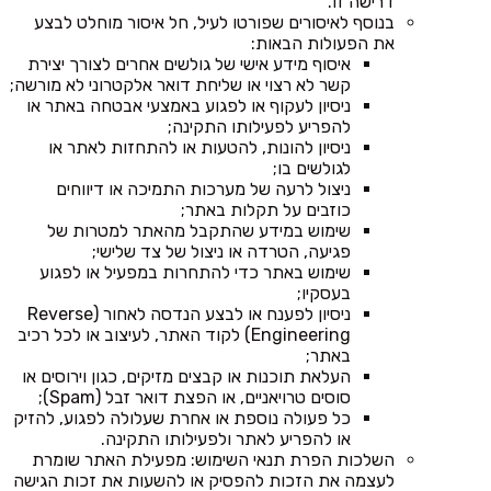
דרישה זו.
בנוסף לאיסורים שפורטו לעיל, חל איסור מוחלט לבצע
את הפעולות הבאות:
איסוף מידע אישי של גולשים אחרים לצורך יצירת
קשר לא רצוי או שליחת דואר אלקטרוני לא מורשה;
ניסיון לעקוף או לפגוע באמצעי אבטחה באתר או
להפריע לפעילותו התקינה;
ניסיון להונות, להטעות או להתחזות לאתר או
לגולשים בו;
ניצול לרעה של מערכות התמיכה או דיווחים
כוזבים על תקלות באתר;
שימוש במידע שהתקבל מהאתר למטרות של
פגיעה, הטרדה או ניצול של צד שלישי;
שימוש באתר כדי להתחרות במפעיל או לפגוע
בעסקיו;
ניסיון לפענח או לבצע הנדסה לאחור (Reverse
Engineering) לקוד האתר, לעיצוב או לכל רכיב
באתר;
העלאת תוכנות או קבצים מזיקים, כגון וירוסים או
סוסים טרויאניים, או הפצת דואר זבל (Spam);
כל פעולה נוספת או אחרת שעלולה לפגוע, להזיק
או להפריע לאתר ולפעילותו התקינה.
השלכות הפרת תנאי השימוש: מפעילת האתר שומרת
לעצמה את הזכות להפסיק או להשעות את זכות הגישה