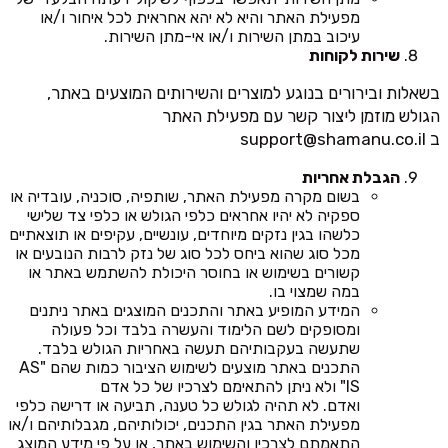
מפעילת האתר והיא לא יהא אחראית לכל איחור ו/או
עיכוב במתן השירות ו/או אי-מתן השירות.
שירות לקוחות
בשאלות ובירורים בנוגע למוצרים והשירותים המוצעים באתר,
הגולש מוזמן ליצור קשר עם מפעילת האתר
ב
support@shamanu.co.il
הגבלת אחריות
בשום מקרה מפעילת האתר, שותפיה, סוכניה, עובדיה או
ספקיה לא יהיו אחראים כלפי הגולש או כלפי צד שלישי
כלשהו בגין נזקים מיוחדים, עונשיים, עקיפים או תוצאתיים
מכל סוג שהוא ביחס לכל סוג של נזק לרבות הנובעים או
קשורים בשימוש או בחוסר היכולת להשתמש באתר או
במה שמצוי בו.
המידע המופיע באתר והתכנים המוצגים באתר ניתנים
ומסופקים לשם הלימוד והעשרה בלבד וכל פעולה
שתעשה בעקבותיהם תעשה באחריות הגולש בלבד.
התכנים באתר מוצעים לשימוש הציבור כמות שהם "AS
IS" ולא ניתן להתאימם לצרכיו של כל אדם
ואדם. לא תהיה לגולש כל טענה, תביעה או דרישה כלפי
מפעילת האתר בגין התכנים, יכולותיהם, מגבלותיהם ו/או
התאמתם לצרכיו והשימוש באתר, או על פי מידע המוצג