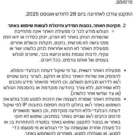
פרסומם.
התקנון עודכן לאחרונה ביום 28 לחודש אוגוסט 2025.
תקינות האתר, נכונות המידע והיכולת לעשות שימוש באתר
הגולש מודע לכך כי מפעילת האתר אינה מתחייבת
שהשירות הניתן באתר לא יופרע, יינתן כסדרו או יהא חסין
מפני גישה לא מורשית, נזקים, תקלות וכשלים אחרים.
מפעילת האתר לא תהא אחראית לנזק כלשהו ישיר או
עקיף, לרבות עוגמת נפש וכיוצא בכך, שייגרם לגולש
בעטיים של אותם גורמים, ככל וייגרם.
מפעילת האתר רשאית, על פי שיקול דעתה הבלעדי והמלא,
להפסיק את שירותי האתר כולם או חלקם, לערוך בהם שינויים
ו/או לדרוש לגביהם תשלום, וכן להסיר מהאתר מידע ותכנים
ללא שמירתם, ללא צורך בהודעה מוקדמת או בהסכמת הגולש
(או צד שלישי אחר כלשהו).
מפעילת האתר שומרת לעצמה את הזכות למנוע מכל גולש את
השימוש באתר ו/או בחלקו לרבות חסימת כתובות IP לפי שיקול
דעתה הבלעדי וללא הודעה מוקדמת, וכן כאשר מושארים
פרטים כוזבים ו/או שגויים באתר במתכוון; שימוש לא חוקי
באתר או בניגוד לתקנון; שימוש באתר במטרה להתחרות בו; או
כל פעולה אחרת שנעשתה על ידי הגולש או מי מטעמו כדי
למנוע, או שעלולה למנוע, מאחרים להשתמש באתר.