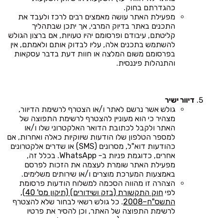
כהגדרתם בחוק.
מפעילת האתר עושה מאמצים רבים לרכז ולעבד את
התכנים באתר בדיוק המרבי, אך יתכן שבתהליך
קליטתם, עיבודם ופרסומם יהיו טעויות, אם ברצון הגולש
להשתמש בתכנים אלה, עליו לבדוק אותם ולאמתם, אין
בפרסומם משום המלצה או חוות דעת בדבר עסקאות
והתנהלות פיננסית.
דיוור ישיר
גולש אשר נרשם לאתר ו/או הצטרף לרשימת הדיוור,
מצהיר כי הוא מעוניין להצטרף לרשימת התפוצה של
האתר ולקבל לכתובת הדואר האלקטרוני שלו ו/או
למספר הטלפון שלו הודעות שיווקיות כאלה ואחרות, אם
כהודעות דוא"ל, מסרונים (SMS) או שדרים אלקטרונים
אחרים, כדוגמת פניות ב- WhatsApp. בכלל זה,
מפעילת האתר שומרת לעצמה את הזכות לפרסם
באמצעות המערכת מוצרים ו/או שירותים משלימים.
הצהרה זו מהווה הסכמה למשלוח הודעות פרסומת
לפי
חוק התקשורת (בזק ושידורים) (תיקון מס' 40),
התשס"ח–2008
. כל גולש רשאי לבחור שלא להצטרף
לרשימת התפוצה של האתר, וכן להסיר את פרטיו