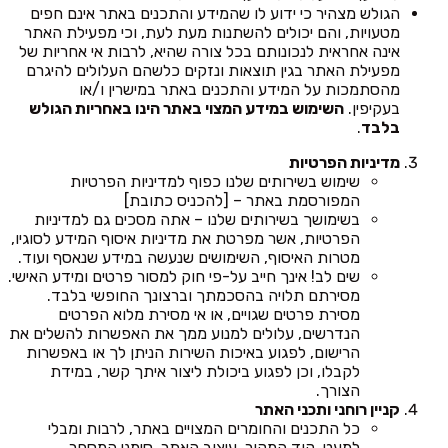
הגולש מצהיר כי ידוע לו שהמידע והתכנים באתר אינם חפים
מטעויות, והם יכולים להשתנות מעת לעת, וכי מפעילת האתר
אינה אחראית לנכונותם בכל צורה שהיא, לרבות אי אחריות של
מפעילת האתר בגין תוצאות ונזקים כלשהם העלולים להיגרם
מהסתמכות על המידע והתכנים באתר במישרין ו/או
בעקיפין.
השימוש במידע המצוי באתר הינו באחריות הגולש
בלבד
.
מדיניות הפרטיות
שימוש בשירותים שלנו כפוף למדיניות הפרטיות
המפורסמת באתר – [להכניס כתובת]
בשימושך בשירותים שלנו – אתה מסכים גם למדיניות
הפרטיות, אשר מפרטת את מדיניות איסוף המידע לסוגיו,
מטרות האיסוף, השימושים שנעשה במידע שנאסף ועוד.
שים לב! אינך חייב על-פי חוק למסור פרטים ומידע האישי.
מסירתם תלויה בהסכמתך וברצונך החופשי בלבד.
מסירת פרטים שגויים, או אי מסירת מלוא הפרטים
הנדרשים, עלולים למנוע ממך את האפשרות להשלים את
הרישום, לפגוע באיכות השירות הניתן לך או באפשרות
לקבלו, וכן לפגוע ביכולת ליצור איתך קשר, במידת
הצורך.
קניין רוחני ותכני האתר
כל התכנים והחומרים המצויים באתר, לרבות ומבלי
למעט, קוד המקור, עיצוב האתר, סימני המסחר,