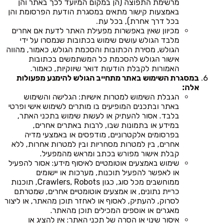
מרשימת התפוצה (הן במקום המיועד לכך באתר והן
באמצעות קישור מתאים במסגרת הודעת הפרסומת והן
בכל דרך אחרת), בכל עת.
מכיוון שאין באפשרות מפעילת האתר לדעת אם אחרים
מלבד הגולש עושים שימוש בכתובות שנמסרו על ידי
הגולש, מסירת הכתובות והסכמת הגולש, כאמור, מהווה
אישור הגולש להסכמת כל המשתמשים בכתובות
האמורות לקבלת הודעות דואר שיווקיות, כאמור.
במסגרת השימוש באתר מתחייב הגולש להימנע מפעולות
אלה:
הגבלת השימוש למטרות אישיות: הגלישה והשימוש
באתר ובתכנים המופיעים בו מותרים לשימוש אישי ופרטי
בלבד. אסור להעתיק או לעשות שימוש בתכני האתר,
במידע או בתמונות שבו, לרבות באתרים אחרים,
בפרסומים אלקטרוניים, מודפסים או באמצעי מדיה
אחרים, בין למטרות מסחריות ובין למטרות אחרות, ללא
קבלת אישור מפורש בכתב ומראש מהמפעיל.
שימוש באמצעים אוטומטיים לאיסוף מידע: אסור להפעיל
או לאפשר להפעיל תוכנות, מערכות או יישומים
ממוחשבים מכל סוג, כגון Crawlers, Robots, תוכנות
כריית נתונים, או אמצעים אוטומטיים אחרים, שמטרתם
לסרוק, להעתיק, לאסוף או לאחזר תוכן מהאתר, או ליצור
מאגרים או אוספים המכילים תוכן מהאתר.
איסור שינוי או הסרה של תכני האתר: אין להציג או