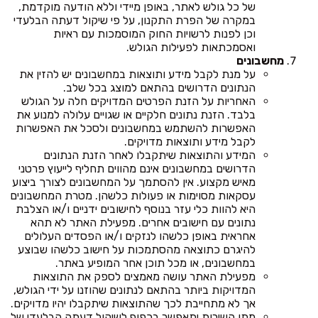
של כל גולש לאתר, באופן מיידי וללא הודעה מוקדמת,
במקרה של הפרת התקנון, על פי שיקול דעתה הבלעדי
וכן לפנות לרשויות החוק המוסמכות עם ראיות
ואסמכתאות לפעילות הגולש.
מחשבונים
על מנת לקבל מידע ותוצאות במחשבונים יש להזין את
הנתונים הדרושים בהתאם למוצג בכל שלב.
האחריות על הזנת הפרטים המדויקים חלה על הגולש
בלבד. הזנת נתונים חלקיים או שגויים עלולה למנוע את
האפשרות להשתמש במחשבונים ולסכל את האפשרות
לקבל מידע ותוצאות מדויקים.
המידע והתוצאות שיתקבלו לאחר הזנת הנתונים
הדרושים במחשבונים אינם מהווים תחליף לייעוץ פרטני
מאיש מקצוע. אין להסתמך על המחשבונים לצורך ביצוע
עסקאות מסוימות או פעולות כלשהן. מטרת המחשבונים
היא להוות כלי עזר בנוסף לחישובים ידניים ו/או הצלבת
נתונים עם חישובים אחרים. מפעילת האתר לא תהא
אחראית באופן כלשהו לנזקים ו/או הפסדים העלולים
להיגרם כתוצאה מהסתמכות על חישוב כלשהו שבוצע
במחשבונים, או מכל תוכן אחר המופיע באתר.
מפעילת האתר עושה מאמצים לספק את התוצאות
המדויקות ביותר בהתאם לנתונים שהוזנו על ידי הגולש,
אך לא מתחייבת לכך שהתוצאות שיתקבלו יהיו מדויקים.
מתן השירות יתאפשר בכפוף לשיקול דעתה הבלעדי של