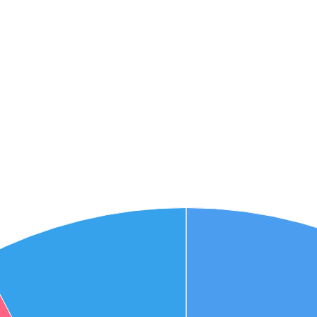
אני מאשר את תנאיי השימוש והפרטיות של האתר
מאשר כי פרטיי ישמשו לקבלת פניות והצעות שיווקיות למוצרים
פנסיוניים\ביטוח באמצעות טלפון, מייל או SMS מאיתנו או צד שלישי
שליחה