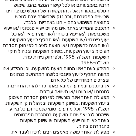
הזמין באמצעותם או לכל קישור המצוי בהם. שימוש
הגולש במקורות אלה, התקשורת של הגולש עם צדדים
שלישיים במסגרתם, וכל נזק שלכאורה יגרם לגולש
כתוצאה משימוש בהם – הנו באחריותו בלבד.
התכנים והמידע באתר אינו מהווים ייעוץ פנסיוני ו/או ייעוץ
משכנתאות ו/או ייעוץ ביטוחי ו/או ייעוץ רפואי ו/או כל
ייעוץ פיננסי ו/או השקעות ו/או תחליף לייעוץ השקעות
ו/או הצעה להשקעה ו/או הצעה לציבור לפי חוק הסדרת
העיסוק בייעוץ השקעות, בשיווק השקעות ובניהול תיקי
השקעות, תשנ"ה-1995, ולפי חוק ניירות ערך,
תשכ"ח-1968.
המידע באתר אינו מהווה הצעה להשקעה, וכן המידע אינו
מהווה תחליף לייעוץ פיננסי כלשהו המתחשב בנתונים
ובצרכים המיוחדים של כל אדם.
אין בתכנים ובמידע המובא באתר כדי להוות התחייבות
להנחה ו/או רווח ו/או תשואה עודפת.
מפעילת האתר אינה מורשית לפי חוק הסדרת העיסוק
בייעוץ השקעות, בשיווק השקעות ובניהול תיקי השקעות,
תשנ"ה-1995, וכל מידע פרסומי שנמסר וכן כל מידע
שיימסר לגבי אפשרות השקעה במסגרת הפרסומים
באתר לא יהווה ייעוץ השקעות או שיווק השקעות
כהגדרתם בחוק.
מפעילת האתר עושה מאמצים רבים לרכז ולעבד את