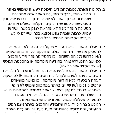
תקינות האתר, נכונות המידע והיכולת לעשות שימוש באתר
הגולש מודע לכך כי מפעילת האתר אינה מתחייבת
שהשירות הניתן באתר לא יופרע, יינתן כסדרו או יהא חסין
מפני גישה לא מורשית, נזקים, תקלות וכשלים אחרים.
מפעילת האתר לא תהא אחראית לנזק כלשהו ישיר או
עקיף, לרבות עוגמת נפש וכיוצא בכך, שייגרם לגולש
בעטיים של אותם גורמים, ככל וייגרם.
מפעילת האתר רשאית, על פי שיקול דעתה הבלעדי והמלא,
להפסיק את שירותי האתר כולם או חלקם, לערוך בהם שינויים
ו/או לדרוש לגביהם תשלום, וכן להסיר מהאתר מידע ותכנים
ללא שמירתם, ללא צורך בהודעה מוקדמת או בהסכמת הגולש
(או צד שלישי אחר כלשהו).
מפעילת האתר שומרת לעצמה את הזכות למנוע מכל גולש את
השימוש באתר ו/או בחלקו לרבות חסימת כתובות IP לפי שיקול
דעתה הבלעדי וללא הודעה מוקדמת, וכן כאשר מושארים
פרטים כוזבים ו/או שגויים באתר במתכוון; שימוש לא חוקי
באתר או בניגוד לתקנון; שימוש באתר במטרה להתחרות בו; או
כל פעולה אחרת שנעשתה על ידי הגולש או מי מטעמו כדי
למנוע, או שעלולה למנוע, מאחרים להשתמש באתר.
הגולש מצהיר כי ידוע לו שהמידע והתכנים באתר אינם חפים
מטעויות, והם יכולים להשתנות מעת לעת, וכי מפעילת האתר