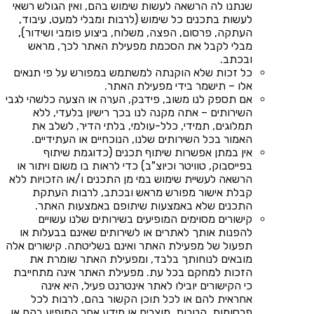
שנתנו לה הרשאה לעשות שימוש בהם, ואין הגולש רשאי
לעשות בתכנים כל שימוש (לרבות ומבלי למעט, עיבוד,
העתקה, פרסום, הפצה, משלוח, ביצוע פומבי ושידור),
מבלי לקבל את הסכמת מפעילת האתר לכך, מראש
ובכתב.
כל זכות שלא הוקנתה למשתמש במפורש על פי תנאים
אלו – תישמר בידי מפעילת האתר.
אם תספק לנו משוב, פידבק, הערה או הצעה כלשהי לגבי
השירותים – אתה מקנה לנו בכך רישיון בלעדי, ללא
תמלוגים, תמידי, כלל-עולמי, בלתי הדיר, לשלב את
האמור בכל השירותים שלנו, הנוכחיים או העתידיים.
אין במתן אפשרות שיתוף תכנים (כדוגמת שיתוף
בפייסבוק, טוויטר וכיוצ"ב) כדי לראות בו משום ויתור או
הרשאה לעשיית שימוש במי מן התכנים ו/או הזכויות ללא
קבלת אישור מפורש מראש ובכתב, לרבות העתקת
התכנים שלא באמצעות שיתופם באמצעות האתר.
קישורים מסוימים המופיעים בשירותים שלנו עשויים
להפנות אותך לאתרים או לשירותים שאינם בבעלות או
תפעול של מפעילת האתר ואינם בשליטתה. קישורים אלה
מובאים לנוחותך בלבד, ומפעילת האתר שומרת את
הזכות למחקם בכל עת. מפעילת האתר אינה מתחייבת
כי הקישורים יובילו לאתר אינטרנט פעיל, היא אינה
אחראית להם או לכל תוכן הקשור בהם, לרבות לכל
פרסומות, הטבות, מוצרים או מידע אחר המופיע בהם או