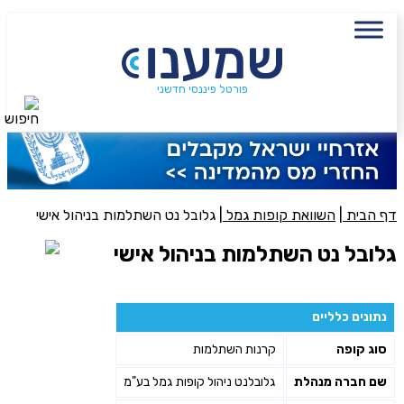
עם מתכנן פיננסי, השאירו פרטים:
שם מלא
נייד
פורטל פיננסי חדשני
חיפוש
פעולה נדרשת
היכן מנוהל החיסכון?
דף הבית
|
השוואת קופות גמל
|
גלובל נט השתלמות בניהול אישי
גלובל נט השתלמות בניהול אישי
סכום חיסכון בקרן
נתונים כלליים
אני מאשר את תנאיי השימוש והפרטיות של האתר
סוג קופה
קרנות השתלמות
מאשר כי פרטיי ישמשו לקבלת פניות והצעות שיווקיות למוצרים
פנסיוניים\ביטוח באמצעות טלפון, מייל או SMS מאיתנו או צד שלישי
שם חברה מנהלת
גלובלנט ניהול קופות גמל בע"מ
שליחה