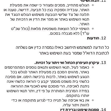
חבות ושיפוי
הגולש מתחייב, מסכים ומצהיר כי ישפה את מפעילת
האתר, עובדיה וספקיה בגין כל תביעה, דרישה, טענה או
תלונה של צד שלישי הנובעת משימוש הגולש הנוגד את
תנאי השימוש באתר או מפר את הדין או הזכויות של
האתר.
השיפוי יכלול הוצאות משפטיות מלאות (כולל שכ"ט
עו"ד) ללא מגבלה בסכום.
הודעות
כל הודעה למשתמש תיחשב כאילו נמסרה כדין אם נשלחה
לכתובת הדוא"ל שמסר בעת השימוש באתר
עיקרון העיפרון הכחול ואי ויתור על זכויות.
כאמור לעיל, תנאי השימוש ותנאים נוספים המתפרסמים
באתר, מהווים הסכם בין מפעילת האתר לגולש בכל
הנוגע לשימוש באתר, לרבות ברכישה הימנו. אם מסיבה
כלשהי בית משפט מוסמך יקבע כי הוראה כלשהי אינה
ניתנת לאכיפה, הרי מוסכם שיש לאכוף את ההוראה
במידה המרבית המותרת על פי דין, ויתר תנאי השימוש
יוותרו בתוקפם.
אין באי אכיפה של תנייה כדי לגרוע מתוקפה או כדי
להוות ויתור עליה.
סמכות שיפוט וברירת דין