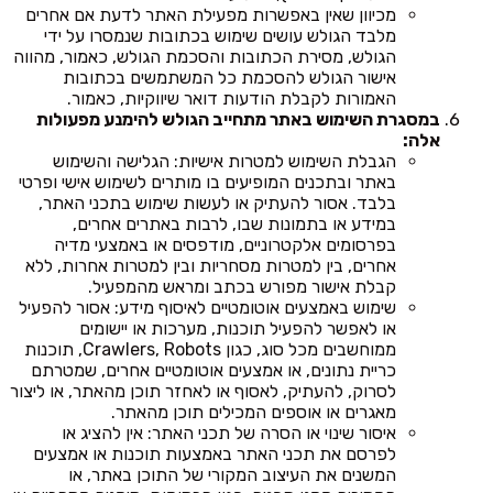
מכיוון שאין באפשרות מפעילת האתר לדעת אם אחרים
מלבד הגולש עושים שימוש בכתובות שנמסרו על ידי
הגולש, מסירת הכתובות והסכמת הגולש, כאמור, מהווה
אישור הגולש להסכמת כל המשתמשים בכתובות
האמורות לקבלת הודעות דואר שיווקיות, כאמור.
במסגרת השימוש באתר מתחייב הגולש להימנע מפעולות
אלה:
הגבלת השימוש למטרות אישיות: הגלישה והשימוש
באתר ובתכנים המופיעים בו מותרים לשימוש אישי ופרטי
בלבד. אסור להעתיק או לעשות שימוש בתכני האתר,
במידע או בתמונות שבו, לרבות באתרים אחרים,
בפרסומים אלקטרוניים, מודפסים או באמצעי מדיה
אחרים, בין למטרות מסחריות ובין למטרות אחרות, ללא
קבלת אישור מפורש בכתב ומראש מהמפעיל.
שימוש באמצעים אוטומטיים לאיסוף מידע: אסור להפעיל
או לאפשר להפעיל תוכנות, מערכות או יישומים
ממוחשבים מכל סוג, כגון Crawlers, Robots, תוכנות
כריית נתונים, או אמצעים אוטומטיים אחרים, שמטרתם
לסרוק, להעתיק, לאסוף או לאחזר תוכן מהאתר, או ליצור
מאגרים או אוספים המכילים תוכן מהאתר.
איסור שינוי או הסרה של תכני האתר: אין להציג או
לפרסם את תכני האתר באמצעות תוכנות או אמצעים
המשנים את העיצוב המקורי של התוכן באתר, או