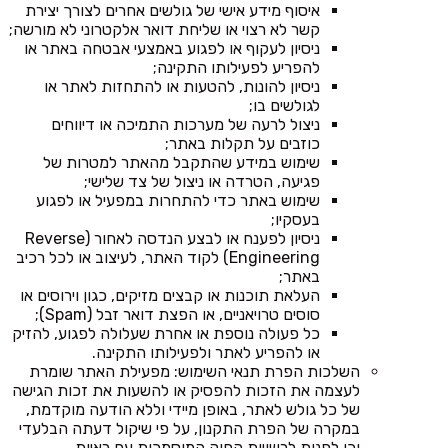
איסוף מידע אישי של גולשים אחרים לצורך יצירת
קשר לא רצוי או שליחת דואר אלקטרוני לא מורשה;
ניסיון לעקוף או לפגוע באמצעי אבטחה באתר או
להפריע לפעילותו התקינה;
ניסיון להונות, להטעות או להתחזות לאתר או
לגולשים בו;
ניצול לרעה של מערכות התמיכה או דיווחים
כוזבים על תקלות באתר;
שימוש במידע שהתקבל מהאתר למטרות של
פגיעה, הטרדה או ניצול של צד שלישי;
שימוש באתר כדי להתחרות במפעיל או לפגוע
בעסקיו;
ניסיון לפענח או לבצע הנדסה לאחור (Reverse
Engineering) לקוד האתר, לעיצוב או לכל רכיב
באתר;
העלאת תוכנות או קבצים מזיקים, כגון וירוסים או
סוסים טרויאניים, או הפצת דואר זבל (Spam);
כל פעולה נוספת או אחרת שעלולה לפגוע, להזיק
או להפריע לאתר ולפעילותו התקינה.
השלכות הפרת תנאי השימוש: מפעילת האתר שומרת
לעצמה את הזכות להפסיק או להשעות את זכות הגישה
של כל גולש לאתר, באופן מיידי וללא הודעה מוקדמת,
במקרה של הפרת התקנון, על פי שיקול דעתה הבלעדי
וכן לפנות לרשויות החוק המוסמכות עם ראיות