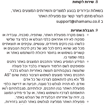
שירות לקוחות
בשאלות ובירורים בנוגע למוצרים והשירותים המוצעים באתר,
הגולש מוזמן ליצור קשר עם מפעילת האתר
ב
support@shamanu.co.il
הגבלת אחריות
בשום מקרה מפעילת האתר, שותפיה, סוכניה, עובדיה או
ספקיה לא יהיו אחראים כלפי הגולש או כלפי צד שלישי
כלשהו בגין נזקים מיוחדים, עונשיים, עקיפים או תוצאתיים
מכל סוג שהוא ביחס לכל סוג של נזק לרבות הנובעים או
קשורים בשימוש או בחוסר היכולת להשתמש באתר או
במה שמצוי בו.
המידע המופיע באתר והתכנים המוצגים באתר ניתנים
ומסופקים לשם הלימוד והעשרה בלבד וכל פעולה
שתעשה בעקבותיהם תעשה באחריות הגולש בלבד.
התכנים באתר מוצעים לשימוש הציבור כמות שהם "AS
IS" ולא ניתן להתאימם לצרכיו של כל אדם
ואדם. לא תהיה לגולש כל טענה, תביעה או דרישה כלפי
מפעילת האתר בגין התכנים, יכולותיהם, מגבלותיהם ו/או
התאמתם לצרכיו והשימוש באתר, או על פי מידע המוצג
בו, יהיה על אחריותו הבלעדית של הגולש באתר.
מפעילת האתר ממליצה לגולשים באתר לנהוג בזהירות,