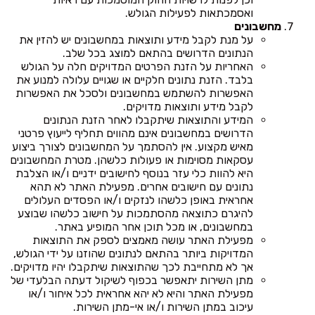
ואסמכתאות לפעילות הגולש.
מחשבונים
על מנת לקבל מידע ותוצאות במחשבונים יש להזין את
הנתונים הדרושים בהתאם למוצג בכל שלב.
האחריות על הזנת הפרטים המדויקים חלה על הגולש
בלבד. הזנת נתונים חלקיים או שגויים עלולה למנוע את
האפשרות להשתמש במחשבונים ולסכל את האפשרות
לקבל מידע ותוצאות מדויקים.
המידע והתוצאות שיתקבלו לאחר הזנת הנתונים
הדרושים במחשבונים אינם מהווים תחליף לייעוץ פרטני
מאיש מקצוע. אין להסתמך על המחשבונים לצורך ביצוע
עסקאות מסוימות או פעולות כלשהן. מטרת המחשבונים
היא להוות כלי עזר בנוסף לחישובים ידניים ו/או הצלבת
נתונים עם חישובים אחרים. מפעילת האתר לא תהא
אחראית באופן כלשהו לנזקים ו/או הפסדים העלולים
להיגרם כתוצאה מהסתמכות על חישוב כלשהו שבוצע
במחשבונים, או מכל תוכן אחר המופיע באתר.
מפעילת האתר עושה מאמצים לספק את התוצאות
המדויקות ביותר בהתאם לנתונים שהוזנו על ידי הגולש,
אך לא מתחייבת לכך שהתוצאות שיתקבלו יהיו מדויקים.
מתן השירות יתאפשר בכפוף לשיקול דעתה הבלעדי של
מפעילת האתר והיא לא יהא אחראית לכל איחור ו/או
עיכוב במתן השירות ו/או אי-מתן השירות.