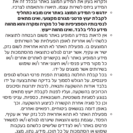
ולקרוא בעיון את המידע המוצג באתר ובכלל זה את
המידע ביחס לשירות עצמו, תיאורו והתאמתו לצרכיו.
יודגש כי המידע המוצג באתר אינו מובא כתחליף
לקבלת יעוץ פרטני מגורם מקצועי, ואינו מתאים
לנסיבותיו הספציפיות של כל מקרה ומקרה והוא מהווה
מידע כללי בלבד, ואינו מהווה ייעוץ
.
אין לראות במידע המופיע באתר משום הבטחה לתוצאה
כלשהי ו/או אחריות לאופן הפעילויות של השירותים
המוצעים בו. מפעילת האתר לא תהא אחראית לשום נזק,
ישיר או עקיף, אשר ייגרם לגולש כתוצאה מהסתמכות על
מידע המופיע באתר ו/או בקישורים לאתרים אחרים ו/או
כל מקור מידע פנימי ו/או חיצוני אחר ו/או שימוש
בשירותים אשר מוצגים על ידו.
בכל קבלת החלטה במסגרת הפנית פרטי הגולש לגופים
פיננסיים, על הגולש לסמוך על בדיקה שהתבצעה על ידו
בלבד אודות ההשקעה ותנאיה, לרבות יתרונות וסיכונים
הכרוכים בהשקעה, ועליו לפנות לקבלת ייעוץ מתאים
בנוגע לסוגיות משפטיות, חשבונאיות, כספיות, ענייני מיסוי
וכן כל סוגיה אחרת הקשורה לביצוע ההשקעה. וכך
באופן דומה בנושאים ביטוחיים, רפואיים ואחרים.
מפעילת האתר לא תהא אחראית לכל נזק ישיר או עקיף,
הפסד, עוגמת נפש והוצאות שייגרמו לגולש ו/או למשאיר
פרטים באתר ו/או לצדדים שלישיים כלשהם בעקבות
שימוש או הסתמכות על כל תוכן, מידע, נתון, מצג,