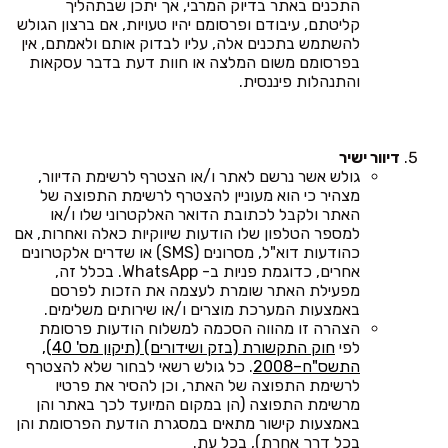
התכנים באתר בדיוק המרבי, אך יתכן שבתהליך
קליטתם, עיבודם ופרסומם יהיו טעויות, אם ברצון הגולש
להשתמש בתכנים אלה, עליו לבדוק אותם ולאמתם, אין
בפרסומם משום המלצה או חוות דעת בדבר עסקאות
והתנהלות פיננסית.
דיוור ישיר
גולש אשר נרשם לאתר ו/או הצטרף לרשימת הדיוור,
מצהיר כי הוא מעוניין להצטרף לרשימת התפוצה של
האתר ולקבל לכתובת הדואר האלקטרוני שלו ו/או
למספר הטלפון שלו הודעות שיווקיות כאלה ואחרות, אם
כהודעות דוא"ל, מסרונים (SMS) או שדרים אלקטרונים
אחרים, כדוגמת פניות ב- WhatsApp. בכלל זה,
מפעילת האתר שומרת לעצמה את הזכות לפרסם
באמצעות המערכת מוצרים ו/או שירותים משלימים.
הצהרה זו מהווה הסכמה למשלוח הודעות פרסומת
לפי
חוק התקשורת (בזק ושידורים) (תיקון מס' 40),
התשס"ח–2008
. כל גולש רשאי לבחור שלא להצטרף
לרשימת התפוצה של האתר, וכן להסיר את פרטיו
מרשימת התפוצה (הן במקום המיועד לכך באתר והן
באמצעות קישור מתאים במסגרת הודעת הפרסומת והן
בכל דרך אחרת), בכל עת.