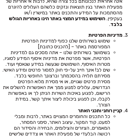
אינה אחראית לנכונותם בכל צורה שהיא, לרבות אי אחריות של
מפעילת האתר בגין תוצאות ונזקים כלשהם העלולים להיגרם
מהסתמכות על המידע והתכנים באתר במישרין ו/או
בעקיפין.
השימוש במידע המצוי באתר הינו באחריות הגולש
בלבד
.
מדיניות הפרטיות
שימוש בשירותים שלנו כפוף למדיניות הפרטיות
המפורסמת באתר – [להכניס כתובת]
בשימושך בשירותים שלנו – אתה מסכים גם למדיניות
הפרטיות, אשר מפרטת את מדיניות איסוף המידע לסוגיו,
מטרות האיסוף, השימושים שנעשה במידע שנאסף ועוד.
שים לב! אינך חייב על-פי חוק למסור פרטים ומידע האישי.
מסירתם תלויה בהסכמתך וברצונך החופשי בלבד.
מסירת פרטים שגויים, או אי מסירת מלוא הפרטים
הנדרשים, עלולים למנוע ממך את האפשרות להשלים את
הרישום, לפגוע באיכות השירות הניתן לך או באפשרות
לקבלו, וכן לפגוע ביכולת ליצור איתך קשר, במידת
הצורך.
קניין רוחני ותכני האתר
כל התכנים והחומרים המצויים באתר, לרבות ומבלי
למעט, קוד המקור, עיצוב האתר, סימני המסחר,
המאמרים, הציורים והצילומים, הבחירה והסידור הם
רכושה הבלעדי של מפעילת האתר או צדדים שלישיים