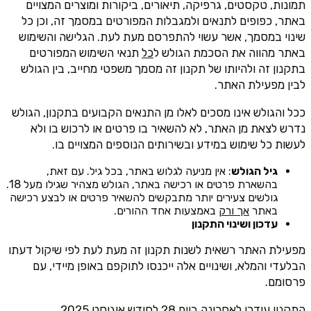
תמונות, טקסטים, גרפיקה, תיאורים, ביקורות ומוצרים המצויים
באתר, כפופים לתנאים ולמגבלות המפורטים במסמך זה, וכן כל
שינוי במסמך, אשר עשוי להתפרסם מעת לעת. הגלישה והשימוש
באתר מהווה את הסכמת הגולש ל
כל
תנאי השימוש המפורטים
בתקנון זה ולהיותו של תקנון זה מסמך משפטי מחייב, בין הגולש
לבין מפעילת האתר.
ככל והגולש אינו מסכים לאלו מן התנאים הקבועים בתקנון, הגולש
נדרש לצאת מן האתר, לא להשאיר בו פרטים או לרכוש בו ולא
לעשות כל שימוש במידע ובשירותים הנוספים המצויים בו.
גיל הגולש
: אין מניעה לגלוש באתר, בכל גיל. עם זאת,
בהשארת פרטים או רכישה באתר, הגולש מצהיר שגילו מעל 18.
גולשים צעירים יותר מתבקשים להשאיר פרטים או לבצע רכישה
באתר
אך ורק
באמצעות אחד ההורים.
עדכון ושינוי התקנון
מפעילת האתר רשאית לשנות תקנון זה מעת לעת לפי שיקול דעתו
הבלעדי והמלא, ושינויים אלה ייכנסו לתוקפם באופן מיידי, עם
פרסומם.
התקנון עודכן לאחרונה ביום 28 לחודש אוגוסט 2025.