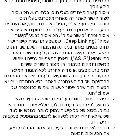
המסירים ממנו תכנים, כגון פרסומות, סימנים מסחריים או
מידע נוסף.
איסור קישור מאתרים בעלי תוכן בלתי ראוי: חל איסור
ליצור קישור לאתר זה מאתרי אינטרנט בעלי תוכן
פורנוגרפי, גזעני, אלים, מפלה או בלתי חוקי, או מאתרים
המעודדים או מקדמים פעילות בלתי חוקית או לא ראויה.
איסור יצירת "קישור עמוק": חל איסור לבצע "קישור
עמוק" (Deep Linking), שמשמעותו יצירת קישור ישיר
לתוכן מסוים באתר במנותק מהעמוד השלם שבו התוכן
נמצא באתר. קישור מותר יהיה רק לעמוד שלם באתר,
כפי שהוא ("AS IS"), באופן המאפשר צפייה ושימוש
מלאים ותקינים בעמוד. אין ליצור קישורים ישירים
לתמונות, קבצים או מדיה אחרת, ללא העמוד המלא
המקורי. כמו כן, חובה שהקישור לעמוד יציג את הכתובת
המדויקת של דף האינטרנט באתר, ללא הסתרה, שינוי או
הטעיה, תוך שחל איסור לעשות שימוש בפונקציה של
unfollow.
דרישת ביטול קישורים על פי דרישה: המפעיל רשאי
לדרוש, לפי שיקול דעתו הבלעדי וללא צורך בהסבר או
נימוק, ביטול של כל קישור עמוק לאתר. לגולש או לצד
שלישי לא תהיה זכות לטעון או לתבוע מהמפעיל בעקבות
דרישה זו.
בנוסף לאיסורים שפורטו לעיל, חל איסור מוחלט לבצע
את הפעולות הבאות: