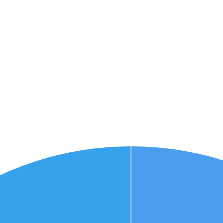
אני מאשר את תנאיי השימוש והפרטיות של האתר
מאשר כי פרטיי ישמשו לקבלת פניות והצעות שיווקיות למוצרים
פנסיוניים\ביטוח באמצעות טלפון, מייל או SMS מאיתנו או צד שלישי
שליחה