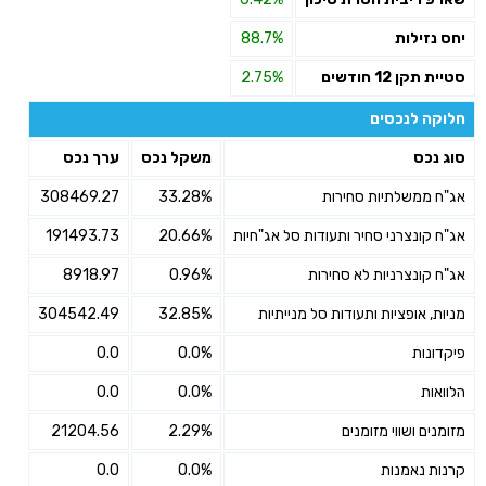
יחס נזילות
88.7%
סטיית תקן 12 חודשים
2.75%
חלוקה לנכסים
סוג נכס
משקל נכס
ערך נכס
אג"ח ממשלתיות סחירות
33.28%
308469.27
אג"ח קונצרני סחיר ותעודות סל אג"חיות
20.66%
191493.73
אג"ח קונצרניות לא סחירות
0.96%
8918.97
מניות, אופציות ותעודות סל מנייתיות
32.85%
304542.49
פיקדונות
0.0%
0.0
הלוואות
0.0%
0.0
מזומנים ושווי מזומנים
2.29%
21204.56
קרנות נאמנות
0.0%
0.0