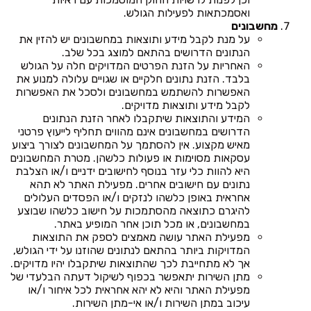
ואסמכתאות לפעילות הגולש.
מחשבונים
על מנת לקבל מידע ותוצאות במחשבונים יש להזין את
הנתונים הדרושים בהתאם למוצג בכל שלב.
האחריות על הזנת הפרטים המדויקים חלה על הגולש
בלבד. הזנת נתונים חלקיים או שגויים עלולה למנוע את
האפשרות להשתמש במחשבונים ולסכל את האפשרות
לקבל מידע ותוצאות מדויקים.
המידע והתוצאות שיתקבלו לאחר הזנת הנתונים
הדרושים במחשבונים אינם מהווים תחליף לייעוץ פרטני
מאיש מקצוע. אין להסתמך על המחשבונים לצורך ביצוע
עסקאות מסוימות או פעולות כלשהן. מטרת המחשבונים
היא להוות כלי עזר בנוסף לחישובים ידניים ו/או הצלבת
נתונים עם חישובים אחרים. מפעילת האתר לא תהא
אחראית באופן כלשהו לנזקים ו/או הפסדים העלולים
להיגרם כתוצאה מהסתמכות על חישוב כלשהו שבוצע
במחשבונים, או מכל תוכן אחר המופיע באתר.
מפעילת האתר עושה מאמצים לספק את התוצאות
המדויקות ביותר בהתאם לנתונים שהוזנו על ידי הגולש,
אך לא מתחייבת לכך שהתוצאות שיתקבלו יהיו מדויקים.
מתן השירות יתאפשר בכפוף לשיקול דעתה הבלעדי של
מפעילת האתר והיא לא יהא אחראית לכל איחור ו/או
עיכוב במתן השירות ו/או אי-מתן השירות.