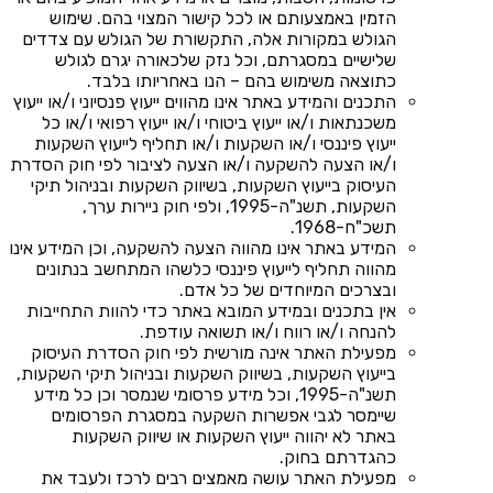
הזמין באמצעותם או לכל קישור המצוי בהם. שימוש
הגולש במקורות אלה, התקשורת של הגולש עם צדדים
שלישיים במסגרתם, וכל נזק שלכאורה יגרם לגולש
כתוצאה משימוש בהם – הנו באחריותו בלבד.
התכנים והמידע באתר אינו מהווים ייעוץ פנסיוני ו/או ייעוץ
משכנתאות ו/או ייעוץ ביטוחי ו/או ייעוץ רפואי ו/או כל
ייעוץ פיננסי ו/או השקעות ו/או תחליף לייעוץ השקעות
ו/או הצעה להשקעה ו/או הצעה לציבור לפי חוק הסדרת
העיסוק בייעוץ השקעות, בשיווק השקעות ובניהול תיקי
השקעות, תשנ"ה-1995, ולפי חוק ניירות ערך,
תשכ"ח-1968.
המידע באתר אינו מהווה הצעה להשקעה, וכן המידע אינו
מהווה תחליף לייעוץ פיננסי כלשהו המתחשב בנתונים
ובצרכים המיוחדים של כל אדם.
אין בתכנים ובמידע המובא באתר כדי להוות התחייבות
להנחה ו/או רווח ו/או תשואה עודפת.
מפעילת האתר אינה מורשית לפי חוק הסדרת העיסוק
בייעוץ השקעות, בשיווק השקעות ובניהול תיקי השקעות,
תשנ"ה-1995, וכל מידע פרסומי שנמסר וכן כל מידע
שיימסר לגבי אפשרות השקעה במסגרת הפרסומים
באתר לא יהווה ייעוץ השקעות או שיווק השקעות
כהגדרתם בחוק.
מפעילת האתר עושה מאמצים רבים לרכז ולעבד את