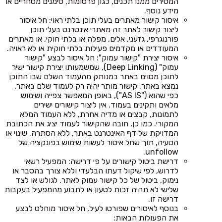
המסירים ממנו תכנים, כגון פרסומות, סימנים מסחריים או
מידע נוסף.
איסור קישור מאתרים בעלי תוכן בלתי ראוי: חל איסור
ליצור קישור לאתר זה מאתרי אינטרנט בעלי תוכן
פורנוגרפי, גזעני, אלים, מפלה או בלתי חוקי, או מאתרים
המעודדים או מקדמים פעילות בלתי חוקית או לא ראויה.
איסור יצירת "קישור עמוק": חל איסור לבצע "קישור
עמוק" (Deep Linking), שמשמעותו יצירת קישור ישיר
לתוכן מסוים באתר במנותק מהעמוד השלם שבו התוכן
נמצא באתר. קישור מותר יהיה רק לעמוד שלם באתר,
כפי שהוא ("AS IS"), באופן המאפשר צפייה ושימוש
מלאים ותקינים בעמוד. אין ליצור קישורים ישירים
לתמונות, קבצים או מדיה אחרת, ללא העמוד המלא
המקורי. כמו כן, חובה שהקישור לעמוד יציג את הכתובת
המדויקת של דף האינטרנט באתר, ללא הסתרה, שינוי או
הטעיה, תוך שחל איסור לעשות שימוש בפונקציה של
unfollow.
דרישת ביטול קישורים על פי דרישה: המפעיל רשאי
לדרוש, לפי שיקול דעתו הבלעדי וללא צורך בהסבר או
נימוק, ביטול של כל קישור עמוק לאתר. לגולש או לצד
שלישי לא תהיה זכות לטעון או לתבוע מהמפעיל בעקבות
דרישה זו.
בנוסף לאיסורים שפורטו לעיל, חל איסור מוחלט לבצע
את הפעולות הבאות: