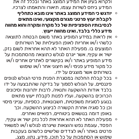
ולקרוא בעיון את המידע המוצג באתר ובכלל זה את
המידע ביחס לשירות עצמו, תיאורו והתאמתו לצרכיו.
יודגש כי המידע המוצג באתר אינו מובא כתחליף
לקבלת יעוץ פרטני מגורם מקצועי, ואינו מתאים
לנסיבותיו הספציפיות של כל מקרה ומקרה והוא מהווה
מידע כללי בלבד, ואינו מהווה ייעוץ
.
אין לראות במידע המופיע באתר משום הבטחה לתוצאה
כלשהי ו/או אחריות לאופן הפעילויות של השירותים
המוצעים בו. מפעילת האתר לא תהא אחראית לשום נזק,
ישיר או עקיף, אשר ייגרם לגולש כתוצאה מהסתמכות על
מידע המופיע באתר ו/או בקישורים לאתרים אחרים ו/או
כל מקור מידע פנימי ו/או חיצוני אחר ו/או שימוש
בשירותים אשר מוצגים על ידו.
בכל קבלת החלטה במסגרת הפנית פרטי הגולש לגופים
פיננסיים, על הגולש לסמוך על בדיקה שהתבצעה על ידו
בלבד אודות ההשקעה ותנאיה, לרבות יתרונות וסיכונים
הכרוכים בהשקעה, ועליו לפנות לקבלת ייעוץ מתאים
בנוגע לסוגיות משפטיות, חשבונאיות, כספיות, ענייני מיסוי
וכן כל סוגיה אחרת הקשורה לביצוע ההשקעה. וכך
באופן דומה בנושאים ביטוחיים, רפואיים ואחרים.
מפעילת האתר לא תהא אחראית לכל נזק ישיר או עקיף,
הפסד, עוגמת נפש והוצאות שייגרמו לגולש ו/או למשאיר
פרטים באתר ו/או לצדדים שלישיים כלשהם בעקבות
שימוש או הסתמכות על כל תוכן, מידע, נתון, מצג,