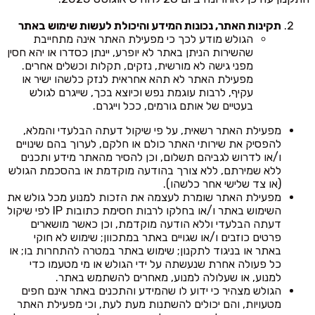
תקינות האתר, נכונות המידע והיכולת לעשות שימוש באתר
הגולש מודע לכך כי מפעילת האתר אינה מתחייבת
שהשירות הניתן באתר לא יופרע, יינתן כסדרו או יהא חסין
מפני גישה לא מורשית, נזקים, תקלות וכשלים אחרים.
מפעילת האתר לא תהא אחראית לנזק כלשהו ישיר או
עקיף, לרבות עוגמת נפש וכיוצא בכך, שייגרם לגולש
בעטיים של אותם גורמים, ככל וייגרם.
מפעילת האתר רשאית, על פי שיקול דעתה הבלעדי והמלא,
להפסיק את שירותי האתר כולם או חלקם, לערוך בהם שינויים
ו/או לדרוש לגביהם תשלום, וכן להסיר מהאתר מידע ותכנים
ללא שמירתם, ללא צורך בהודעה מוקדמת או בהסכמת הגולש
(או צד שלישי אחר כלשהו).
מפעילת האתר שומרת לעצמה את הזכות למנוע מכל גולש את
השימוש באתר ו/או בחלקו לרבות חסימת כתובות IP לפי שיקול
דעתה הבלעדי וללא הודעה מוקדמת, וכן כאשר מושארים
פרטים כוזבים ו/או שגויים באתר במתכוון; שימוש לא חוקי
באתר או בניגוד לתקנון; שימוש באתר במטרה להתחרות בו; או
כל פעולה אחרת שנעשתה על ידי הגולש או מי מטעמו כדי
למנוע, או שעלולה למנוע, מאחרים להשתמש באתר.
הגולש מצהיר כי ידוע לו שהמידע והתכנים באתר אינם חפים
מטעויות, והם יכולים להשתנות מעת לעת, וכי מפעילת האתר