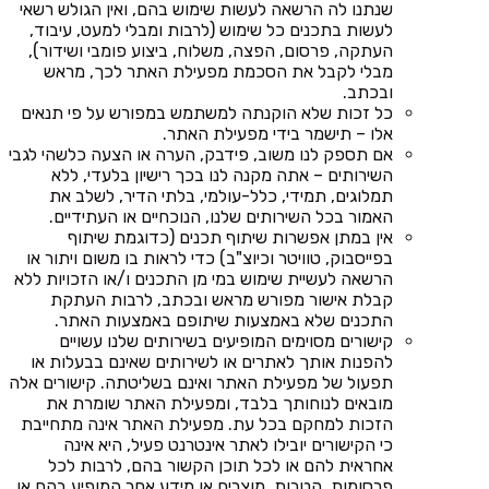
שנתנו לה הרשאה לעשות שימוש בהם, ואין הגולש רשאי
לעשות בתכנים כל שימוש (לרבות ומבלי למעט, עיבוד,
העתקה, פרסום, הפצה, משלוח, ביצוע פומבי ושידור),
מבלי לקבל את הסכמת מפעילת האתר לכך, מראש
ובכתב.
כל זכות שלא הוקנתה למשתמש במפורש על פי תנאים
אלו – תישמר בידי מפעילת האתר.
אם תספק לנו משוב, פידבק, הערה או הצעה כלשהי לגבי
השירותים – אתה מקנה לנו בכך רישיון בלעדי, ללא
תמלוגים, תמידי, כלל-עולמי, בלתי הדיר, לשלב את
האמור בכל השירותים שלנו, הנוכחיים או העתידיים.
אין במתן אפשרות שיתוף תכנים (כדוגמת שיתוף
בפייסבוק, טוויטר וכיוצ"ב) כדי לראות בו משום ויתור או
הרשאה לעשיית שימוש במי מן התכנים ו/או הזכויות ללא
קבלת אישור מפורש מראש ובכתב, לרבות העתקת
התכנים שלא באמצעות שיתופם באמצעות האתר.
קישורים מסוימים המופיעים בשירותים שלנו עשויים
להפנות אותך לאתרים או לשירותים שאינם בבעלות או
תפעול של מפעילת האתר ואינם בשליטתה. קישורים אלה
מובאים לנוחותך בלבד, ומפעילת האתר שומרת את
הזכות למחקם בכל עת. מפעילת האתר אינה מתחייבת
כי הקישורים יובילו לאתר אינטרנט פעיל, היא אינה
אחראית להם או לכל תוכן הקשור בהם, לרבות לכל
פרסומות, הטבות, מוצרים או מידע אחר המופיע בהם או