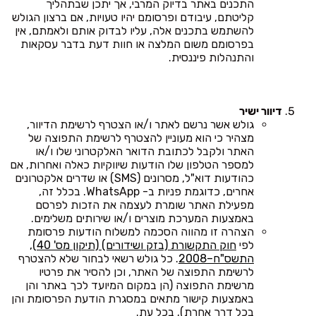
התכנים באתר בדיוק המרבי, אך יתכן שבתהליך
קליטתם, עיבודם ופרסומם יהיו טעויות, אם ברצון הגולש
להשתמש בתכנים אלה, עליו לבדוק אותם ולאמתם, אין
בפרסומם משום המלצה או חוות דעת בדבר עסקאות
והתנהלות פיננסית.
דיוור ישיר
גולש אשר נרשם לאתר ו/או הצטרף לרשימת הדיוור,
מצהיר כי הוא מעוניין להצטרף לרשימת התפוצה של
האתר ולקבל לכתובת הדואר האלקטרוני שלו ו/או
למספר הטלפון שלו הודעות שיווקיות כאלה ואחרות, אם
כהודעות דוא"ל, מסרונים (SMS) או שדרים אלקטרונים
אחרים, כדוגמת פניות ב- WhatsApp. בכלל זה,
מפעילת האתר שומרת לעצמה את הזכות לפרסם
באמצעות המערכת מוצרים ו/או שירותים משלימים.
הצהרה זו מהווה הסכמה למשלוח הודעות פרסומת
לפי
חוק התקשורת (בזק ושידורים) (תיקון מס' 40),
התשס"ח–2008
. כל גולש רשאי לבחור שלא להצטרף
לרשימת התפוצה של האתר, וכן להסיר את פרטיו
מרשימת התפוצה (הן במקום המיועד לכך באתר והן
באמצעות קישור מתאים במסגרת הודעת הפרסומת והן
בכל דרך אחרת), בכל עת.