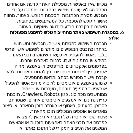
מכיוון שאין באפשרות מפעילת האתר לדעת אם אחרים
מלבד הגולש עושים שימוש בכתובות שנמסרו על ידי
הגולש, מסירת הכתובות והסכמת הגולש, כאמור, מהווה
אישור הגולש להסכמת כל המשתמשים בכתובות
האמורות לקבלת הודעות דואר שיווקיות, כאמור.
במסגרת השימוש באתר מתחייב הגולש להימנע מפעולות
אלה:
הגבלת השימוש למטרות אישיות: הגלישה והשימוש
באתר ובתכנים המופיעים בו מותרים לשימוש אישי ופרטי
בלבד. אסור להעתיק או לעשות שימוש בתכני האתר,
במידע או בתמונות שבו, לרבות באתרים אחרים,
בפרסומים אלקטרוניים, מודפסים או באמצעי מדיה
אחרים, בין למטרות מסחריות ובין למטרות אחרות, ללא
קבלת אישור מפורש בכתב ומראש מהמפעיל.
שימוש באמצעים אוטומטיים לאיסוף מידע: אסור להפעיל
או לאפשר להפעיל תוכנות, מערכות או יישומים
ממוחשבים מכל סוג, כגון Crawlers, Robots, תוכנות
כריית נתונים, או אמצעים אוטומטיים אחרים, שמטרתם
לסרוק, להעתיק, לאסוף או לאחזר תוכן מהאתר, או ליצור
מאגרים או אוספים המכילים תוכן מהאתר.
איסור שינוי או הסרה של תכני האתר: אין להציג או
לפרסם את תכני האתר באמצעות תוכנות או אמצעים
המשנים את העיצוב המקורי של התוכן באתר, או