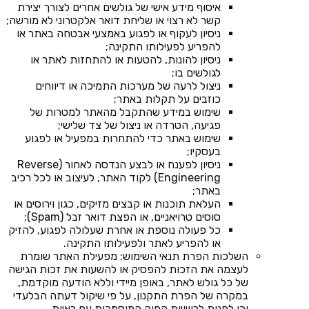
איסוף מידע אישי של גולשים אחרים לצורך יצירת
קשר לא רצוי או שליחת דואר אלקטרוני לא מורשה;
ניסיון לעקוף או לפגוע באמצעי אבטחה באתר או
להפריע לפעילותו התקינה;
ניסיון להונות, להטעות או להתחזות לאתר או
לגולשים בו;
ניצול לרעה של מערכות התמיכה או דיווחים
כוזבים על תקלות באתר;
שימוש במידע שהתקבל מהאתר למטרות של
פגיעה, הטרדה או ניצול של צד שלישי;
שימוש באתר כדי להתחרות במפעיל או לפגוע
בעסקיו;
ניסיון לפענח או לבצע הנדסה לאחור (Reverse
Engineering) לקוד האתר, לעיצוב או לכל רכיב
באתר;
העלאת תוכנות או קבצים מזיקים, כגון וירוסים או
סוסים טרויאניים, או הפצת דואר זבל (Spam);
כל פעולה נוספת או אחרת שעלולה לפגוע, להזיק
או להפריע לאתר ולפעילותו התקינה.
השלכות הפרת תנאי השימוש: מפעילת האתר שומרת
לעצמה את הזכות להפסיק או להשעות את זכות הגישה
של כל גולש לאתר, באופן מיידי וללא הודעה מוקדמת,
במקרה של הפרת התקנון, על פי שיקול דעתה הבלעדי
וכן לפנות לרשויות החוק המוסמכות עם ראיות