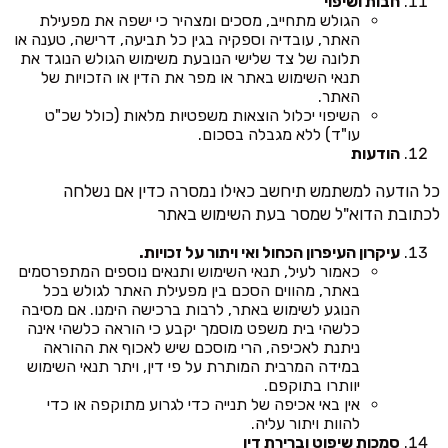
חבות ושיפוי
הגולש מתחייב, מסכים ומצהיר כי ישפה את מפעילת
האתר, עובדיה וספקיה בגין כל תביעה, דרישה, טענה או
תלונה של צד שלישי הנובעת משימוש הגולש הנוגד את
תנאי השימוש באתר או מפר את הדין או הזכויות של
האתר.
השיפוי יכלול הוצאות משפטיות מלאות (כולל שכ"ט
עו"ד) ללא מגבלה בסכום.
הודעות
כל הודעה למשתמש תיחשב כאילו נמסרה כדין אם נשלחה
לכתובת הדוא"ל שמסר בעת השימוש באתר
עיקרון העיפרון הכחול ואי ויתור על זכויות.
כאמור לעיל, תנאי השימוש ותנאים נוספים המתפרסמים
באתר, מהווים הסכם בין מפעילת האתר לגולש בכל
הנוגע לשימוש באתר, לרבות ברכישה הימנו. אם מסיבה
כלשהי בית משפט מוסמך יקבע כי הוראה כלשהי אינה
ניתנת לאכיפה, הרי מוסכם שיש לאכוף את ההוראה
במידה המרבית המותרת על פי דין, ויתר תנאי השימוש
יוותרו בתוקפם.
אין באי אכיפה של תנייה כדי לגרוע מתוקפה או כדי
להוות ויתור עליה.
סמכות שיפוט וברירת דין