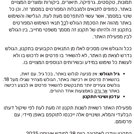
תמונות, טקסטים, גרפיקה, תיאורים, ביקורות ומוצרים המצויים
באתר, כפופים לתנאים ולמגבלות המפורטים במסמך זה, וכן כל
שינוי במסמך, אשר עשוי להתפרסם מעת לעת. הגלישה והשימוש
באתר מהווה את הסכמת הגולש ל
כל
תנאי השימוש המפורטים
בתקנון זה ולהיותו של תקנון זה מסמך משפטי מחייב, בין הגולש
לבין מפעילת האתר.
ככל והגולש אינו מסכים לאלו מן התנאים הקבועים בתקנון, הגולש
נדרש לצאת מן האתר, לא להשאיר בו פרטים או לרכוש בו ולא
לעשות כל שימוש במידע ובשירותים הנוספים המצויים בו.
גיל הגולש
: אין מניעה לגלוש באתר, בכל גיל. עם זאת,
בהשארת פרטים או רכישה באתר, הגולש מצהיר שגילו מעל 18.
גולשים צעירים יותר מתבקשים להשאיר פרטים או לבצע רכישה
באתר
אך ורק
באמצעות אחד ההורים.
עדכון ושינוי התקנון
מפעילת האתר רשאית לשנות תקנון זה מעת לעת לפי שיקול דעתו
הבלעדי והמלא, ושינויים אלה ייכנסו לתוקפם באופן מיידי, עם
פרסומם.
התקנון עודכן לאחרונה ביום 28 לחודש אוגוסט 2025.