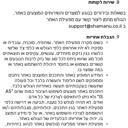
שירות לקוחות
בשאלות ובירורים בנוגע למוצרים והשירותים המוצעים באתר,
הגולש מוזמן ליצור קשר עם מפעילת האתר
ב
support@shamanu.co.il
הגבלת אחריות
בשום מקרה מפעילת האתר, שותפיה, סוכניה, עובדיה או
ספקיה לא יהיו אחראים כלפי הגולש או כלפי צד שלישי
כלשהו בגין נזקים מיוחדים, עונשיים, עקיפים או תוצאתיים
מכל סוג שהוא ביחס לכל סוג של נזק לרבות הנובעים או
קשורים בשימוש או בחוסר היכולת להשתמש באתר או
במה שמצוי בו.
המידע המופיע באתר והתכנים המוצגים באתר ניתנים
ומסופקים לשם הלימוד והעשרה בלבד וכל פעולה
שתעשה בעקבותיהם תעשה באחריות הגולש בלבד.
התכנים באתר מוצעים לשימוש הציבור כמות שהם "AS
IS" ולא ניתן להתאימם לצרכיו של כל אדם
ואדם. לא תהיה לגולש כל טענה, תביעה או דרישה כלפי
מפעילת האתר בגין התכנים, יכולותיהם, מגבלותיהם ו/או
התאמתם לצרכיו והשימוש באתר, או על פי מידע המוצג
בו, יהיה על אחריותו הבלעדית של הגולש באתר.
מפעילת האתר ממליצה לגולשים באתר לנהוג בזהירות,