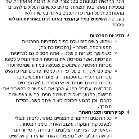
אינה אחראית לנכונותם בכל צורה שהיא, לרבות אי אחריות של
מפעילת האתר בגין תוצאות ונזקים כלשהם העלולים להיגרם
מהסתמכות על המידע והתכנים באתר במישרין ו/או
בעקיפין.
השימוש במידע המצוי באתר הינו באחריות הגולש
בלבד
.
מדיניות הפרטיות
שימוש בשירותים שלנו כפוף למדיניות הפרטיות
המפורסמת באתר – [להכניס כתובת]
בשימושך בשירותים שלנו – אתה מסכים גם למדיניות
הפרטיות, אשר מפרטת את מדיניות איסוף המידע לסוגיו,
מטרות האיסוף, השימושים שנעשה במידע שנאסף ועוד.
שים לב! אינך חייב על-פי חוק למסור פרטים ומידע האישי.
מסירתם תלויה בהסכמתך וברצונך החופשי בלבד.
מסירת פרטים שגויים, או אי מסירת מלוא הפרטים
הנדרשים, עלולים למנוע ממך את האפשרות להשלים את
הרישום, לפגוע באיכות השירות הניתן לך או באפשרות
לקבלו, וכן לפגוע ביכולת ליצור איתך קשר, במידת
הצורך.
קניין רוחני ותכני האתר
כל התכנים והחומרים המצויים באתר, לרבות ומבלי
למעט, קוד המקור, עיצוב האתר, סימני המסחר,
המאמרים, הציורים והצילומים, הבחירה והסידור הם
רכושה הבלעדי של מפעילת האתר או צדדים שלישיים