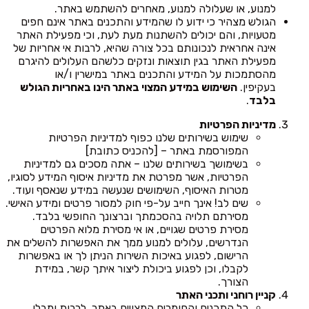
למנוע, או שעלולה למנוע, מאחרים להשתמש באתר.
הגולש מצהיר כי ידוע לו שהמידע והתכנים באתר אינם חפים
מטעויות, והם יכולים להשתנות מעת לעת, וכי מפעילת האתר
אינה אחראית לנכונותם בכל צורה שהיא, לרבות אי אחריות של
מפעילת האתר בגין תוצאות ונזקים כלשהם העלולים להיגרם
מהסתמכות על המידע והתכנים באתר במישרין ו/או
בעקיפין.
השימוש במידע המצוי באתר הינו באחריות הגולש
בלבד
.
מדיניות הפרטיות
שימוש בשירותים שלנו כפוף למדיניות הפרטיות
המפורסמת באתר – [להכניס כתובת]
בשימושך בשירותים שלנו – אתה מסכים גם למדיניות
הפרטיות, אשר מפרטת את מדיניות איסוף המידע לסוגיו,
מטרות האיסוף, השימושים שנעשה במידע שנאסף ועוד.
שים לב! אינך חייב על-פי חוק למסור פרטים ומידע האישי.
מסירתם תלויה בהסכמתך וברצונך החופשי בלבד.
מסירת פרטים שגויים, או אי מסירת מלוא הפרטים
הנדרשים, עלולים למנוע ממך את האפשרות להשלים את
הרישום, לפגוע באיכות השירות הניתן לך או באפשרות
לקבלו, וכן לפגוע ביכולת ליצור איתך קשר, במידת
הצורך.
קניין רוחני ותכני האתר
כל התכנים והחומרים המצויים באתר, לרבות ומבלי