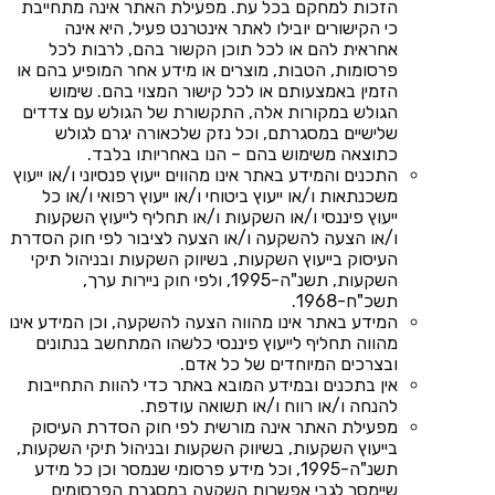
הזכות למחקם בכל עת. מפעילת האתר אינה מתחייבת
כי הקישורים יובילו לאתר אינטרנט פעיל, היא אינה
אחראית להם או לכל תוכן הקשור בהם, לרבות לכל
פרסומות, הטבות, מוצרים או מידע אחר המופיע בהם או
הזמין באמצעותם או לכל קישור המצוי בהם. שימוש
הגולש במקורות אלה, התקשורת של הגולש עם צדדים
שלישיים במסגרתם, וכל נזק שלכאורה יגרם לגולש
כתוצאה משימוש בהם – הנו באחריותו בלבד.
התכנים והמידע באתר אינו מהווים ייעוץ פנסיוני ו/או ייעוץ
משכנתאות ו/או ייעוץ ביטוחי ו/או ייעוץ רפואי ו/או כל
ייעוץ פיננסי ו/או השקעות ו/או תחליף לייעוץ השקעות
ו/או הצעה להשקעה ו/או הצעה לציבור לפי חוק הסדרת
העיסוק בייעוץ השקעות, בשיווק השקעות ובניהול תיקי
השקעות, תשנ"ה-1995, ולפי חוק ניירות ערך,
תשכ"ח-1968.
המידע באתר אינו מהווה הצעה להשקעה, וכן המידע אינו
מהווה תחליף לייעוץ פיננסי כלשהו המתחשב בנתונים
ובצרכים המיוחדים של כל אדם.
אין בתכנים ובמידע המובא באתר כדי להוות התחייבות
להנחה ו/או רווח ו/או תשואה עודפת.
מפעילת האתר אינה מורשית לפי חוק הסדרת העיסוק
בייעוץ השקעות, בשיווק השקעות ובניהול תיקי השקעות,
תשנ"ה-1995, וכל מידע פרסומי שנמסר וכן כל מידע
שיימסר לגבי אפשרות השקעה במסגרת הפרסומים