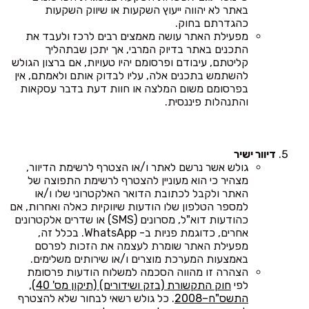
באתר לא יהווה ייעוץ השקעות או שיווק השקעות
כהגדרתם בחוק.
מפעילת האתר עושה מאמצים רבים לרכז ולעבד את
התכנים באתר בדיוק המרבי, אך יתכן שבתהליך
קליטתם, עיבודם ופרסומם יהיו טעויות, אם ברצון הגולש
להשתמש בתכנים אלה, עליו לבדוק אותם ולאמתם, אין
בפרסומם משום המלצה או חוות דעת בדבר עסקאות
והתנהלות פיננסית.
דיוור ישיר
גולש אשר נרשם לאתר ו/או הצטרף לרשימת הדיוור,
מצהיר כי הוא מעוניין להצטרף לרשימת התפוצה של
האתר ולקבל לכתובת הדואר האלקטרוני שלו ו/או
למספר הטלפון שלו הודעות שיווקיות כאלה ואחרות, אם
כהודעות דוא"ל, מסרונים (SMS) או שדרים אלקטרונים
אחרים, כדוגמת פניות ב- WhatsApp. בכלל זה,
מפעילת האתר שומרת לעצמה את הזכות לפרסם
באמצעות המערכת מוצרים ו/או שירותים משלימים.
הצהרה זו מהווה הסכמה למשלוח הודעות פרסומת
לפי
חוק התקשורת (בזק ושידורים) (תיקון מס' 40),
התשס"ח–2008
. כל גולש רשאי לבחור שלא להצטרף