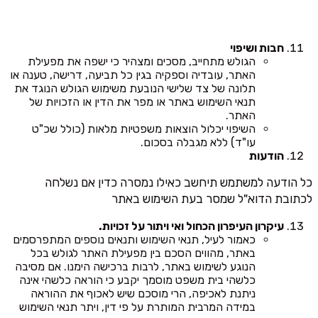
חבות ושיפוי
הגולש מתחייב, מסכים ומצהיר כי ישפה את מפעילת
האתר, עובדיה וספקיה בגין כל תביעה, דרישה, טענה או
תלונה של צד שלישי הנובעת משימוש הגולש הנוגד את
תנאי השימוש באתר או מפר את הדין או הזכויות של
האתר.
השיפוי יכלול הוצאות משפטיות מלאות (כולל שכ"ט
עו"ד) ללא מגבלה בסכום.
הודעות
כל הודעה למשתמש תיחשב כאילו נמסרה כדין אם נשלחה
לכתובת הדוא"ל שמסר בעת השימוש באתר
עיקרון העיפרון הכחול ואי ויתור על זכויות.
כאמור לעיל, תנאי השימוש ותנאים נוספים המתפרסמים
באתר, מהווים הסכם בין מפעילת האתר לגולש בכל
הנוגע לשימוש באתר, לרבות ברכישה הימנו. אם מסיבה
כלשהי בית משפט מוסמך יקבע כי הוראה כלשהי אינה
ניתנת לאכיפה, הרי מוסכם שיש לאכוף את ההוראה
במידה המרבית המותרת על פי דין, ויתר תנאי השימוש