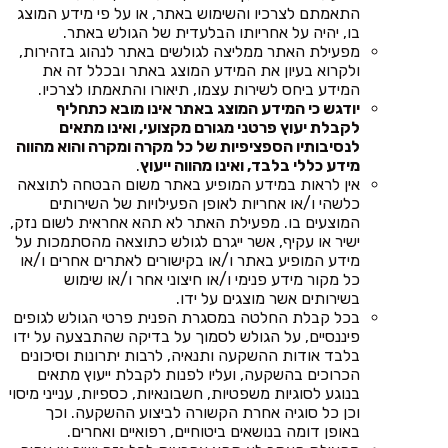
התאמתם לצרכיו והשימוש באתר, או על פי מידע המוצג
בו, יהיה על אחריותו הבלעדית של הגולש באתר.
מפעילת האתר ממליצה לגולשים באתר לנהוג בזהירות,
ולקרוא בעיון את המידע המוצג באתר ובכלל זה את
המידע ביחס לשירות עצמו, תיאורו והתאמתו לצרכיו.
יודגש כי המידע המוצג באתר אינו מובא כתחליף
לקבלת יעוץ פרטני מגורם מקצועי, ואינו מתאים
לנסיבותיו הספציפיות של כל מקרה ומקרה והוא מהווה
מידע כללי בלבד, ואינו מהווה ייעוץ
.
אין לראות במידע המופיע באתר משום הבטחה לתוצאה
כלשהי ו/או אחריות לאופן הפעילויות של השירותים
המוצעים בו. מפעילת האתר לא תהא אחראית לשום נזק,
ישיר או עקיף, אשר ייגרם לגולש כתוצאה מהסתמכות על
מידע המופיע באתר ו/או בקישורים לאתרים אחרים ו/או
כל מקור מידע פנימי ו/או חיצוני אחר ו/או שימוש
בשירותים אשר מוצגים על ידו.
בכל קבלת החלטה במסגרת הפנית פרטי הגולש לגופים
פיננסיים, על הגולש לסמוך על בדיקה שהתבצעה על ידו
בלבד אודות ההשקעה ותנאיה, לרבות יתרונות וסיכונים
הכרוכים בהשקעה, ועליו לפנות לקבלת ייעוץ מתאים
בנוגע לסוגיות משפטיות, חשבונאיות, כספיות, ענייני מיסוי
וכן כל סוגיה אחרת הקשורה לביצוע ההשקעה. וכך
באופן דומה בנושאים ביטוחיים, רפואיים ואחרים.