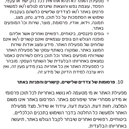
מפעילת האתר לא תהא אחראית לכל נזק ישיר או עקיף,
הפסד, עוגמת נפש והוצאות שייגרמו לגולש ו/או למשאיר
פרטים באתר ו/או לצדדים שלישיים כלשהם בעקבות
שימוש או הסתמכות על כל תוכן, מידע, נתון, מצג,
תמונה, וידאו, אודיו, פרסומת, מוצר, שירות וכו' המופעים
באתר.
גופים פיננסיים, ביטוחיים, רפואיים ואחרים אשר אליהם
מופנה הגולש הם גופים עצמאיים ואינם קשורים ו/או אינם
שלוחים של מפעילת האתר. מידע ומצג אודות שירות
המוצג באתר, שמקורו בשותף עסקי של מפעילת האתר
ששירותיו מופיעים באתר וכל תוכן ביחס לשירותים כאמור
נמצאים באחריותו הבלעדית של השותף העסקי. מובהר
כי למפעילת האתר אין כל אחריות בגין מידע מעין זה, ואין
היא ערבה למידת הדיוק של מידע זה.
פרסומות של צדדים שלישיים, קישורים והפניות באתר
מפעילת האתר או מי מטעמה לא נושא באחריות לכל תוכן פרסומי
או מידע מסחרי אחר שיפורסם באתר. הפרסום באתר אינו משום
המלצה, חוות דעת, הבעת דעה, עידוד או שידול, מצד מפעילת
האתר ולמעשה כל החלטה בדבר השימוש בתכנים הכלכליים,
ביטוחיים, רפואיים ואחרים שיבחר לקבל הגולש באתר, תיעשה
באחריותו הבלעדית.