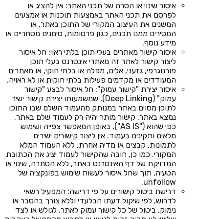
איסור שינוי או הסרה של תכני האתר: אין להציג או
לפרסם את תכני האתר באמצעות תוכנות או אמצעים
המשנים את העיצוב המקורי של התוכן באתר, או
המסירים ממנו תכנים, כגון פרסומות, סימנים מסחריים או
מידע נוסף.
איסור קישור מאתרים בעלי תוכן בלתי ראוי: חל איסור
ליצור קישור לאתר זה מאתרי אינטרנט בעלי תוכן
פורנוגרפי, גזעני, אלים, מפלה או בלתי חוקי, או מאתרים
המעודדים או מקדמים פעילות בלתי חוקית או לא ראויה.
איסור יצירת "קישור עמוק": חל איסור לבצע "קישור
עמוק" (Deep Linking), שמשמעותו יצירת קישור ישיר
לתוכן מסוים באתר במנותק מהעמוד השלם שבו התוכן
נמצא באתר. קישור מותר יהיה רק לעמוד שלם באתר,
כפי שהוא ("AS IS"), באופן המאפשר צפייה ושימוש
מלאים ותקינים בעמוד. אין ליצור קישורים ישירים
לתמונות, קבצים או מדיה אחרת, ללא העמוד המלא
המקורי. כמו כן, חובה שהקישור לעמוד יציג את הכתובת
המדויקת של דף האינטרנט באתר, ללא הסתרה, שינוי או
הטעיה, תוך שחל איסור לעשות שימוש בפונקציה של
unfollow.
דרישת ביטול קישורים על פי דרישה: המפעיל רשאי
לדרוש, לפי שיקול דעתו הבלעדי וללא צורך בהסבר או
נימוק, ביטול של כל קישור עמוק לאתר. לגולש או לצד