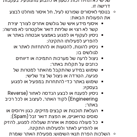
שלישי לא תהיה זכות לטעון או לתבוע מהמפעיל בעקבות
דרישה זו.
בנוסף לאיסורים שפורטו לעיל, חל איסור מוחלט לבצע
את הפעולות הבאות:
איסוף מידע אישי של גולשים אחרים לצורך יצירת
קשר לא רצוי או שליחת דואר אלקטרוני לא מורשה;
ניסיון לעקוף או לפגוע באמצעי אבטחה באתר או
להפריע לפעילותו התקינה;
ניסיון להונות, להטעות או להתחזות לאתר או
לגולשים בו;
ניצול לרעה של מערכות התמיכה או דיווחים
כוזבים על תקלות באתר;
שימוש במידע שהתקבל מהאתר למטרות של
פגיעה, הטרדה או ניצול של צד שלישי;
שימוש באתר כדי להתחרות במפעיל או לפגוע
בעסקיו;
ניסיון לפענח או לבצע הנדסה לאחור (Reverse
Engineering) לקוד האתר, לעיצוב או לכל רכיב
באתר;
העלאת תוכנות או קבצים מזיקים, כגון וירוסים או
סוסים טרויאניים, או הפצת דואר זבל (Spam);
כל פעולה נוספת או אחרת שעלולה לפגוע, להזיק
או להפריע לאתר ולפעילותו התקינה.
השלכות הפרת תנאי השימוש: מפעילת האתר שומרת