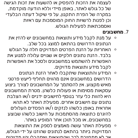
לעצמה את הזכות להפסיק או להשעות את זכות הגישה
של כל גולש לאתר, באופן מיידי וללא הודעה מוקדמת,
במקרה של הפרת התקנון, על פי שיקול דעתה הבלעדי
וכן לפנות לרשויות החוק המוסמכות עם ראיות
ואסמכתאות לפעילות הגולש.
מחשבונים
על מנת לקבל מידע ותוצאות במחשבונים יש להזין את
הנתונים הדרושים בהתאם למוצג בכל שלב.
האחריות על הזנת הפרטים המדויקים חלה על הגולש
בלבד. הזנת נתונים חלקיים או שגויים עלולה למנוע את
האפשרות להשתמש במחשבונים ולסכל את האפשרות
לקבל מידע ותוצאות מדויקים.
המידע והתוצאות שיתקבלו לאחר הזנת הנתונים
הדרושים במחשבונים אינם מהווים תחליף לייעוץ פרטני
מאיש מקצוע. אין להסתמך על המחשבונים לצורך ביצוע
עסקאות מסוימות או פעולות כלשהן. מטרת המחשבונים
היא להוות כלי עזר בנוסף לחישובים ידניים ו/או הצלבת
נתונים עם חישובים אחרים. מפעילת האתר לא תהא
אחראית באופן כלשהו לנזקים ו/או הפסדים העלולים
להיגרם כתוצאה מהסתמכות על חישוב כלשהו שבוצע
במחשבונים, או מכל תוכן אחר המופיע באתר.
מפעילת האתר עושה מאמצים לספק את התוצאות
המדויקות ביותר בהתאם לנתונים שהוזנו על ידי הגולש,
אך לא מתחייבת לכך שהתוצאות שיתקבלו יהיו מדויקים.