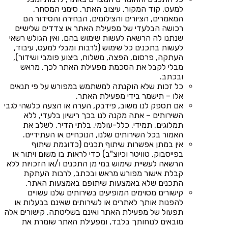
למעט, קוד המקור, עיצוב האתר, סימני המסחר,
המאמרים, הציורים והצילומים, הבחירה והסידור הם
רכושה הבלעדי של מפעילת האתר או צדדים שלישיים
שנתנו לה הרשאה לעשות שימוש בהם, ואין הגולש רשאי
לעשות בתכנים כל שימוש (לרבות ומבלי למעט, עיבוד,
העתקה, פרסום, הפצה, משלוח, ביצוע פומבי ושידור),
מבלי לקבל את הסכמת מפעילת האתר לכך, מראש
ובכתב.
כל זכות שלא הוקנתה למשתמש במפורש על פי תנאים
אלו – תישמר בידי מפעילת האתר.
אם תספק לנו משוב, פידבק, הערה או הצעה כלשהי לגבי
השירותים – אתה מקנה לנו בכך רישיון בלעדי, ללא
תמלוגים, תמידי, כלל-עולמי, בלתי הדיר, לשלב את
האמור בכל השירותים שלנו, הנוכחיים או העתידיים.
אין במתן אפשרות שיתוף תכנים (כדוגמת שיתוף
בפייסבוק, טוויטר וכיוצ"ב) כדי לראות בו משום ויתור או
הרשאה לעשיית שימוש במי מן התכנים ו/או הזכויות ללא
קבלת אישור מפורש מראש ובכתב, לרבות העתקת
התכנים שלא באמצעות שיתופם באמצעות האתר.
קישורים מסוימים המופיעים בשירותים שלנו עשויים
להפנות אותך לאתרים או לשירותים שאינם בבעלות או
תפעול של מפעילת האתר ואינם בשליטתה. קישורים אלה
מובאים לנוחותך בלבד, ומפעילת האתר שומרת את