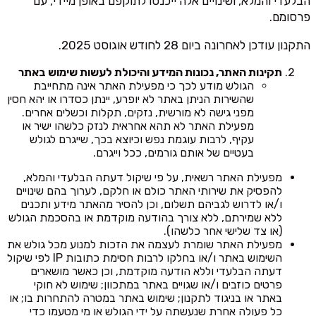
הבלעדי והמלא, ושינויים אלה ייכנסו לתוקפם באופן מיידי, עם
פרסומם.
התקנון עודכן לאחרונה ביום 28 לחודש אוגוסט 2025.
תקינות האתר, נכונות המידע והיכולת לעשות שימוש באתר
הגולש מודע לכך כי מפעילת האתר אינה מתחייבת
שהשירות הניתן באתר לא יופרע, יינתן כסדרו או יהא חסין
מפני גישה לא מורשית, נזקים, תקלות וכשלים אחרים.
מפעילת האתר לא תהא אחראית לנזק כלשהו ישיר או
עקיף, לרבות עוגמת נפש וכיוצא בכך, שייגרם לגולש
בעטיים של אותם גורמים, ככל וייגרם.
מפעילת האתר רשאית, על פי שיקול דעתה הבלעדי והמלא,
להפסיק את שירותי האתר כולם או חלקם, לערוך בהם שינויים
ו/או לדרוש לגביהם תשלום, וכן להסיר מהאתר מידע ותכנים
ללא שמירתם, ללא צורך בהודעה מוקדמת או בהסכמת הגולש
(או צד שלישי אחר כלשהו).
מפעילת האתר שומרת לעצמה את הזכות למנוע מכל גולש את
השימוש באתר ו/או בחלקו לרבות חסימת כתובות IP לפי שיקול
דעתה הבלעדי וללא הודעה מוקדמת, וכן כאשר מושארים
פרטים כוזבים ו/או שגויים באתר במתכוון; שימוש לא חוקי
באתר או בניגוד לתקנון; שימוש באתר במטרה להתחרות בו; או
כל פעולה אחרת שנעשתה על ידי הגולש או מי מטעמו כדי