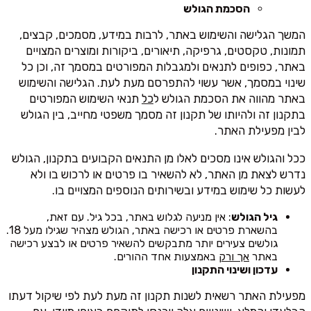
הסכמת הגולש
המשך הגלישה והשימוש באתר, לרבות במידע, מסמכים, קבצים,
תמונות, טקסטים, גרפיקה, תיאורים, ביקורות ומוצרים המצויים
באתר, כפופים לתנאים ולמגבלות המפורטים במסמך זה, וכן כל
שינוי במסמך, אשר עשוי להתפרסם מעת לעת. הגלישה והשימוש
באתר מהווה את הסכמת הגולש ל
כל
תנאי השימוש המפורטים
בתקנון זה ולהיותו של תקנון זה מסמך משפטי מחייב, בין הגולש
לבין מפעילת האתר.
ככל והגולש אינו מסכים לאלו מן התנאים הקבועים בתקנון, הגולש
נדרש לצאת מן האתר, לא להשאיר בו פרטים או לרכוש בו ולא
לעשות כל שימוש במידע ובשירותים הנוספים המצויים בו.
גיל הגולש
: אין מניעה לגלוש באתר, בכל גיל. עם זאת,
בהשארת פרטים או רכישה באתר, הגולש מצהיר שגילו מעל 18.
גולשים צעירים יותר מתבקשים להשאיר פרטים או לבצע רכישה
באתר
אך ורק
באמצעות אחד ההורים.
עדכון ושינוי התקנון
מפעילת האתר רשאית לשנות תקנון זה מעת לעת לפי שיקול דעתו