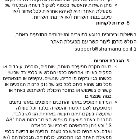
מתן השירות יתאפשר בכפוף לשיקול דעתה הבלעדי של
מפעילת האתר והיא לא יהא אחראית לכל איחור ו/או
עיכוב במתן השירות ו/או אי-מתן השירות.
שירות לקוחות
בשאלות ובירורים בנוגע למוצרים והשירותים המוצעים באתר,
הגולש מוזמן ליצור קשר עם מפעילת האתר
ב
support@shamanu.co.il
הגבלת אחריות
בשום מקרה מפעילת האתר, שותפיה, סוכניה, עובדיה או
ספקיה לא יהיו אחראים כלפי הגולש או כלפי צד שלישי
כלשהו בגין נזקים מיוחדים, עונשיים, עקיפים או תוצאתיים
מכל סוג שהוא ביחס לכל סוג של נזק לרבות הנובעים או
קשורים בשימוש או בחוסר היכולת להשתמש באתר או
במה שמצוי בו.
המידע המופיע באתר והתכנים המוצגים באתר ניתנים
ומסופקים לשם הלימוד והעשרה בלבד וכל פעולה
שתעשה בעקבותיהם תעשה באחריות הגולש בלבד.
התכנים באתר מוצעים לשימוש הציבור כמות שהם "AS
IS" ולא ניתן להתאימם לצרכיו של כל אדם
ואדם. לא תהיה לגולש כל טענה, תביעה או דרישה כלפי
מפעילת האתר בגין התכנים, יכולותיהם, מגבלותיהם ו/או