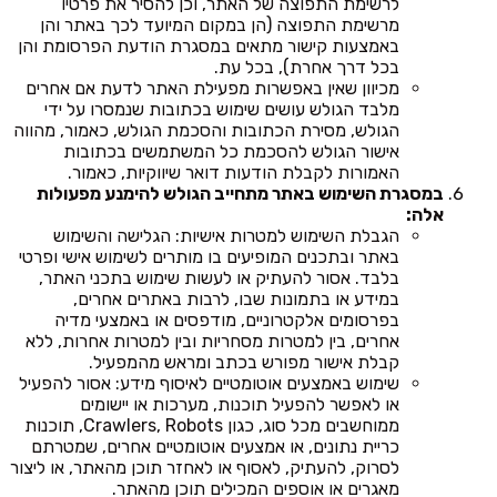
לרשימת התפוצה של האתר, וכן להסיר את פרטיו
מרשימת התפוצה (הן במקום המיועד לכך באתר והן
באמצעות קישור מתאים במסגרת הודעת הפרסומת והן
בכל דרך אחרת), בכל עת.
מכיוון שאין באפשרות מפעילת האתר לדעת אם אחרים
מלבד הגולש עושים שימוש בכתובות שנמסרו על ידי
הגולש, מסירת הכתובות והסכמת הגולש, כאמור, מהווה
אישור הגולש להסכמת כל המשתמשים בכתובות
האמורות לקבלת הודעות דואר שיווקיות, כאמור.
במסגרת השימוש באתר מתחייב הגולש להימנע מפעולות
אלה:
הגבלת השימוש למטרות אישיות: הגלישה והשימוש
באתר ובתכנים המופיעים בו מותרים לשימוש אישי ופרטי
בלבד. אסור להעתיק או לעשות שימוש בתכני האתר,
במידע או בתמונות שבו, לרבות באתרים אחרים,
בפרסומים אלקטרוניים, מודפסים או באמצעי מדיה
אחרים, בין למטרות מסחריות ובין למטרות אחרות, ללא
קבלת אישור מפורש בכתב ומראש מהמפעיל.
שימוש באמצעים אוטומטיים לאיסוף מידע: אסור להפעיל
או לאפשר להפעיל תוכנות, מערכות או יישומים
ממוחשבים מכל סוג, כגון Crawlers, Robots, תוכנות
כריית נתונים, או אמצעים אוטומטיים אחרים, שמטרתם
לסרוק, להעתיק, לאסוף או לאחזר תוכן מהאתר, או ליצור
מאגרים או אוספים המכילים תוכן מהאתר.