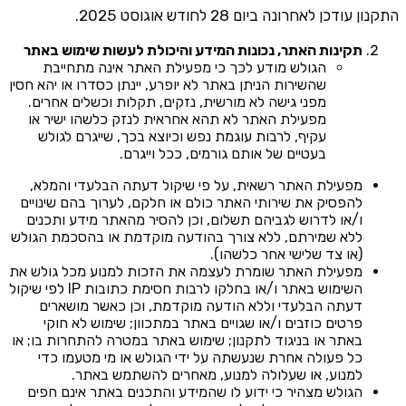
התקנון עודכן לאחרונה ביום 28 לחודש אוגוסט 2025.
תקינות האתר, נכונות המידע והיכולת לעשות שימוש באתר
הגולש מודע לכך כי מפעילת האתר אינה מתחייבת
שהשירות הניתן באתר לא יופרע, יינתן כסדרו או יהא חסין
מפני גישה לא מורשית, נזקים, תקלות וכשלים אחרים.
מפעילת האתר לא תהא אחראית לנזק כלשהו ישיר או
עקיף, לרבות עוגמת נפש וכיוצא בכך, שייגרם לגולש
בעטיים של אותם גורמים, ככל וייגרם.
מפעילת האתר רשאית, על פי שיקול דעתה הבלעדי והמלא,
להפסיק את שירותי האתר כולם או חלקם, לערוך בהם שינויים
ו/או לדרוש לגביהם תשלום, וכן להסיר מהאתר מידע ותכנים
ללא שמירתם, ללא צורך בהודעה מוקדמת או בהסכמת הגולש
(או צד שלישי אחר כלשהו).
מפעילת האתר שומרת לעצמה את הזכות למנוע מכל גולש את
השימוש באתר ו/או בחלקו לרבות חסימת כתובות IP לפי שיקול
דעתה הבלעדי וללא הודעה מוקדמת, וכן כאשר מושארים
פרטים כוזבים ו/או שגויים באתר במתכוון; שימוש לא חוקי
באתר או בניגוד לתקנון; שימוש באתר במטרה להתחרות בו; או
כל פעולה אחרת שנעשתה על ידי הגולש או מי מטעמו כדי
למנוע, או שעלולה למנוע, מאחרים להשתמש באתר.
הגולש מצהיר כי ידוע לו שהמידע והתכנים באתר אינם חפים