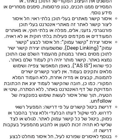
המשנים את העיצוב המקורי של התוכן באתר, או
המסירים ממנו תכנים, כגון פרסומות, סימנים מסחריים או
מידע נוסף.
איסור קישור מאתרים בעלי תוכן בלתי ראוי: חל איסור
ליצור קישור לאתר זה מאתרי אינטרנט בעלי תוכן
פורנוגרפי, גזעני, אלים, מפלה או בלתי חוקי, או מאתרים
המעודדים או מקדמים פעילות בלתי חוקית או לא ראויה.
איסור יצירת "קישור עמוק": חל איסור לבצע "קישור
עמוק" (Deep Linking), שמשמעותו יצירת קישור ישיר
לתוכן מסוים באתר במנותק מהעמוד השלם שבו התוכן
נמצא באתר. קישור מותר יהיה רק לעמוד שלם באתר,
כפי שהוא ("AS IS"), באופן המאפשר צפייה ושימוש
מלאים ותקינים בעמוד. אין ליצור קישורים ישירים
לתמונות, קבצים או מדיה אחרת, ללא העמוד המלא
המקורי. כמו כן, חובה שהקישור לעמוד יציג את הכתובת
המדויקת של דף האינטרנט באתר, ללא הסתרה, שינוי או
הטעיה, תוך שחל איסור לעשות שימוש בפונקציה של
unfollow.
דרישת ביטול קישורים על פי דרישה: המפעיל רשאי
לדרוש, לפי שיקול דעתו הבלעדי וללא צורך בהסבר או
נימוק, ביטול של כל קישור עמוק לאתר. לגולש או לצד
שלישי לא תהיה זכות לטעון או לתבוע מהמפעיל בעקבות
דרישה זו.
בנוסף לאיסורים שפורטו לעיל, חל איסור מוחלט לבצע