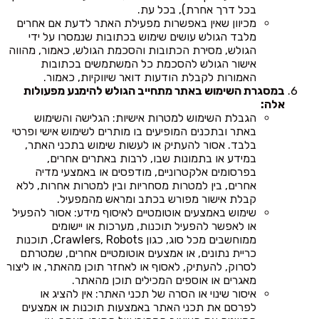
בכל דרך אחרת), בכל עת.
מכיוון שאין באפשרות מפעילת האתר לדעת אם אחרים
מלבד הגולש עושים שימוש בכתובות שנמסרו על ידי
הגולש, מסירת הכתובות והסכמת הגולש, כאמור, מהווה
אישור הגולש להסכמת כל המשתמשים בכתובות
האמורות לקבלת הודעות דואר שיווקיות, כאמור.
במסגרת השימוש באתר מתחייב הגולש להימנע מפעולות
אלה:
הגבלת השימוש למטרות אישיות: הגלישה והשימוש
באתר ובתכנים המופיעים בו מותרים לשימוש אישי ופרטי
בלבד. אסור להעתיק או לעשות שימוש בתכני האתר,
במידע או בתמונות שבו, לרבות באתרים אחרים,
בפרסומים אלקטרוניים, מודפסים או באמצעי מדיה
אחרים, בין למטרות מסחריות ובין למטרות אחרות, ללא
קבלת אישור מפורש בכתב ומראש מהמפעיל.
שימוש באמצעים אוטומטיים לאיסוף מידע: אסור להפעיל
או לאפשר להפעיל תוכנות, מערכות או יישומים
ממוחשבים מכל סוג, כגון Crawlers, Robots, תוכנות
כריית נתונים, או אמצעים אוטומטיים אחרים, שמטרתם
לסרוק, להעתיק, לאסוף או לאחזר תוכן מהאתר, או ליצור
מאגרים או אוספים המכילים תוכן מהאתר.
איסור שינוי או הסרה של תכני האתר: אין להציג או
לפרסם את תכני האתר באמצעות תוכנות או אמצעים