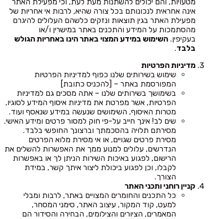
מטעויות, והם יכולים להשתנות מעת לעת, וכי מפעילת האתר
אינה אחראית לנכונותם בכל צורה שהיא, לרבות אי אחריות של
מפעילת האתר בגין תוצאות ונזקים כלשהם העלולים להיגרם
מהסתמכות על המידע והתכנים באתר במישרין ו/או
בעקיפין.
השימוש במידע המצוי באתר הינו באחריות הגולש
בלבד
.
מדיניות הפרטיות
שימוש בשירותים שלנו כפוף למדיניות הפרטיות
המפורסמת באתר – [להכניס כתובת]
בשימושך בשירותים שלנו – אתה מסכים גם למדיניות
הפרטיות, אשר מפרטת את מדיניות איסוף המידע לסוגיו,
מטרות האיסוף, השימושים שנעשה במידע שנאסף ועוד.
שים לב! אינך חייב על-פי חוק למסור פרטים ומידע האישי.
מסירתם תלויה בהסכמתך וברצונך החופשי בלבד.
מסירת פרטים שגויים, או אי מסירת מלוא הפרטים
הנדרשים, עלולים למנוע ממך את האפשרות להשלים את
הרישום, לפגוע באיכות השירות הניתן לך או באפשרות
לקבלו, וכן לפגוע ביכולת ליצור איתך קשר, במידת
הצורך.
קניין רוחני ותכני האתר
כל התכנים והחומרים המצויים באתר, לרבות ומבלי
למעט, קוד המקור, עיצוב האתר, סימני המסחר,
המאמרים, הציורים והצילומים, הבחירה והסידור הם