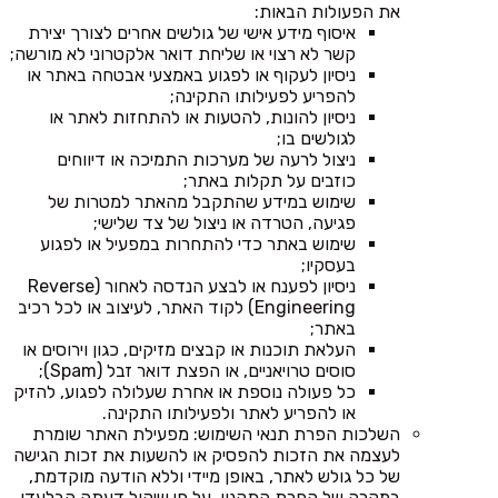
את הפעולות הבאות:
איסוף מידע אישי של גולשים אחרים לצורך יצירת
קשר לא רצוי או שליחת דואר אלקטרוני לא מורשה;
ניסיון לעקוף או לפגוע באמצעי אבטחה באתר או
להפריע לפעילותו התקינה;
ניסיון להונות, להטעות או להתחזות לאתר או
לגולשים בו;
ניצול לרעה של מערכות התמיכה או דיווחים
כוזבים על תקלות באתר;
שימוש במידע שהתקבל מהאתר למטרות של
פגיעה, הטרדה או ניצול של צד שלישי;
שימוש באתר כדי להתחרות במפעיל או לפגוע
בעסקיו;
ניסיון לפענח או לבצע הנדסה לאחור (Reverse
Engineering) לקוד האתר, לעיצוב או לכל רכיב
באתר;
העלאת תוכנות או קבצים מזיקים, כגון וירוסים או
סוסים טרויאניים, או הפצת דואר זבל (Spam);
כל פעולה נוספת או אחרת שעלולה לפגוע, להזיק
או להפריע לאתר ולפעילותו התקינה.
השלכות הפרת תנאי השימוש: מפעילת האתר שומרת
לעצמה את הזכות להפסיק או להשעות את זכות הגישה
של כל גולש לאתר, באופן מיידי וללא הודעה מוקדמת,
במקרה של הפרת התקנון, על פי שיקול דעתה הבלעדי