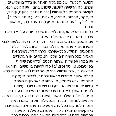
רכושה הבלעדי של מפעילת האתר או צדדים שלישיים
שנתנו לה הרשאה לעשות שימוש בהם, ואין הגולש רשאי
לעשות בתכנים כל שימוש (לרבות ומבלי למעט, עיבוד,
העתקה, פרסום, הפצה, משלוח, ביצוע פומבי ושידור),
מבלי לקבל את הסכמת מפעילת האתר לכך, מראש
ובכתב.
כל זכות שלא הוקנתה למשתמש במפורש על פי תנאים
אלו – תישמר בידי מפעילת האתר.
אם תספק לנו משוב, פידבק, הערה או הצעה כלשהי לגבי
השירותים – אתה מקנה לנו בכך רישיון בלעדי, ללא
תמלוגים, תמידי, כלל-עולמי, בלתי הדיר, לשלב את
האמור בכל השירותים שלנו, הנוכחיים או העתידיים.
אין במתן אפשרות שיתוף תכנים (כדוגמת שיתוף
בפייסבוק, טוויטר וכיוצ"ב) כדי לראות בו משום ויתור או
הרשאה לעשיית שימוש במי מן התכנים ו/או הזכויות ללא
קבלת אישור מפורש מראש ובכתב, לרבות העתקת
התכנים שלא באמצעות שיתופם באמצעות האתר.
קישורים מסוימים המופיעים בשירותים שלנו עשויים
להפנות אותך לאתרים או לשירותים שאינם בבעלות או
תפעול של מפעילת האתר ואינם בשליטתה. קישורים אלה
מובאים לנוחותך בלבד, ומפעילת האתר שומרת את
הזכות למחקם בכל עת. מפעילת האתר אינה מתחייבת
כי הקישורים יובילו לאתר אינטרנט פעיל, היא אינה
אחראית להם או לכל תוכן הקשור בהם, לרבות לכל