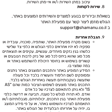
עיכוב במתן השירות ו/או אי-מתן השירות.
שירות לקוחות
בשאלות ובירורים בנוגע למוצרים והשירותים המוצעים באתר,
הגולש מוזמן ליצור קשר עם מפעילת האתר
ב
support@shamanu.co.il
הגבלת אחריות
בשום מקרה מפעילת האתר, שותפיה, סוכניה, עובדיה או
ספקיה לא יהיו אחראים כלפי הגולש או כלפי צד שלישי
כלשהו בגין נזקים מיוחדים, עונשיים, עקיפים או תוצאתיים
מכל סוג שהוא ביחס לכל סוג של נזק לרבות הנובעים או
קשורים בשימוש או בחוסר היכולת להשתמש באתר או
במה שמצוי בו.
המידע המופיע באתר והתכנים המוצגים באתר ניתנים
ומסופקים לשם הלימוד והעשרה בלבד וכל פעולה
שתעשה בעקבותיהם תעשה באחריות הגולש בלבד.
התכנים באתר מוצעים לשימוש הציבור כמות שהם "AS
IS" ולא ניתן להתאימם לצרכיו של כל אדם
ואדם. לא תהיה לגולש כל טענה, תביעה או דרישה כלפי
מפעילת האתר בגין התכנים, יכולותיהם, מגבלותיהם ו/או
התאמתם לצרכיו והשימוש באתר, או על פי מידע המוצג
בו, יהיה על אחריותו הבלעדית של הגולש באתר.