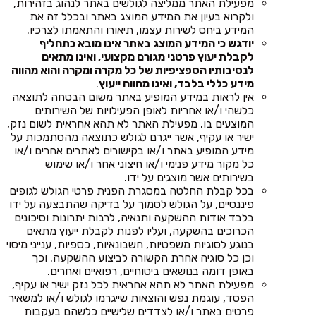
מפעילת האתר ממליצה לגולשים באתר לנהוג בזהירות,
ולקרוא בעיון את המידע המוצג באתר ובכלל זה את
המידע ביחס לשירות עצמו, תיאורו והתאמתו לצרכיו.
יודגש כי המידע המוצג באתר אינו מובא כתחליף
לקבלת יעוץ פרטני מגורם מקצועי, ואינו מתאים
לנסיבותיו הספציפיות של כל מקרה ומקרה והוא מהווה
מידע כללי בלבד, ואינו מהווה ייעוץ
.
אין לראות במידע המופיע באתר משום הבטחה לתוצאה
כלשהי ו/או אחריות לאופן הפעילויות של השירותים
המוצעים בו. מפעילת האתר לא תהא אחראית לשום נזק,
ישיר או עקיף, אשר ייגרם לגולש כתוצאה מהסתמכות על
מידע המופיע באתר ו/או בקישורים לאתרים אחרים ו/או
כל מקור מידע פנימי ו/או חיצוני אחר ו/או שימוש
בשירותים אשר מוצגים על ידו.
בכל קבלת החלטה במסגרת הפנית פרטי הגולש לגופים
פיננסיים, על הגולש לסמוך על בדיקה שהתבצעה על ידו
בלבד אודות ההשקעה ותנאיה, לרבות יתרונות וסיכונים
הכרוכים בהשקעה, ועליו לפנות לקבלת ייעוץ מתאים
בנוגע לסוגיות משפטיות, חשבונאיות, כספיות, ענייני מיסוי
וכן כל סוגיה אחרת הקשורה לביצוע ההשקעה. וכך
באופן דומה בנושאים ביטוחיים, רפואיים ואחרים.
מפעילת האתר לא תהא אחראית לכל נזק ישיר או עקיף,
הפסד, עוגמת נפש והוצאות שייגרמו לגולש ו/או למשאיר
פרטים באתר ו/או לצדדים שלישיים כלשהם בעקבות