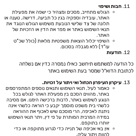
חבות ושיפוי
הגולש מתחייב, מסכים ומצהיר כי ישפה את מפעילת
האתר, עובדיה וספקיה בגין כל תביעה, דרישה, טענה או
תלונה של צד שלישי הנובעת משימוש הגולש הנוגד את
תנאי השימוש באתר או מפר את הדין או הזכויות של
האתר.
השיפוי יכלול הוצאות משפטיות מלאות (כולל שכ"ט
עו"ד) ללא מגבלה בסכום.
הודעות
כל הודעה למשתמש תיחשב כאילו נמסרה כדין אם נשלחה
לכתובת הדוא"ל שמסר בעת השימוש באתר
עיקרון העיפרון הכחול ואי ויתור על זכויות.
כאמור לעיל, תנאי השימוש ותנאים נוספים המתפרסמים
באתר, מהווים הסכם בין מפעילת האתר לגולש בכל
הנוגע לשימוש באתר, לרבות ברכישה הימנו. אם מסיבה
כלשהי בית משפט מוסמך יקבע כי הוראה כלשהי אינה
ניתנת לאכיפה, הרי מוסכם שיש לאכוף את ההוראה
במידה המרבית המותרת על פי דין, ויתר תנאי השימוש
יוותרו בתוקפם.
אין באי אכיפה של תנייה כדי לגרוע מתוקפה או כדי
להוות ויתור עליה.