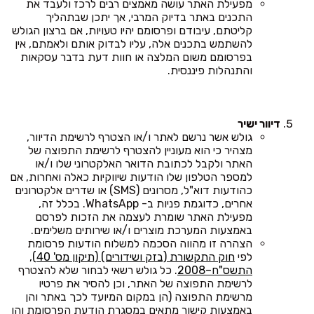
מפעילת האתר עושה מאמצים רבים לרכז ולעבד את
התכנים באתר בדיוק המרבי, אך יתכן שבתהליך
קליטתם, עיבודם ופרסומם יהיו טעויות, אם ברצון הגולש
להשתמש בתכנים אלה, עליו לבדוק אותם ולאמתם, אין
בפרסומם משום המלצה או חוות דעת בדבר עסקאות
והתנהלות פיננסית.
דיוור ישיר
גולש אשר נרשם לאתר ו/או הצטרף לרשימת הדיוור,
מצהיר כי הוא מעוניין להצטרף לרשימת התפוצה של
האתר ולקבל לכתובת הדואר האלקטרוני שלו ו/או
למספר הטלפון שלו הודעות שיווקיות כאלה ואחרות, אם
כהודעות דוא"ל, מסרונים (SMS) או שדרים אלקטרונים
אחרים, כדוגמת פניות ב- WhatsApp. בכלל זה,
מפעילת האתר שומרת לעצמה את הזכות לפרסם
באמצעות המערכת מוצרים ו/או שירותים משלימים.
הצהרה זו מהווה הסכמה למשלוח הודעות פרסומת
לפי
חוק התקשורת (בזק ושידורים) (תיקון מס' 40),
התשס"ח–2008
. כל גולש רשאי לבחור שלא להצטרף
לרשימת התפוצה של האתר, וכן להסיר את פרטיו
מרשימת התפוצה (הן במקום המיועד לכך באתר והן
באמצעות קישור מתאים במסגרת הודעת הפרסומת והן