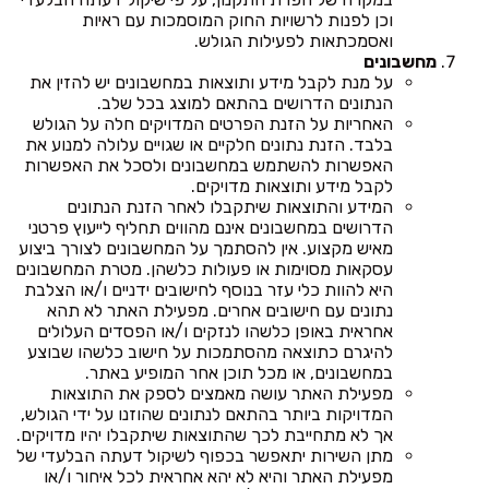
וכן לפנות לרשויות החוק המוסמכות עם ראיות
ואסמכתאות לפעילות הגולש.
מחשבונים
על מנת לקבל מידע ותוצאות במחשבונים יש להזין את
הנתונים הדרושים בהתאם למוצג בכל שלב.
האחריות על הזנת הפרטים המדויקים חלה על הגולש
בלבד. הזנת נתונים חלקיים או שגויים עלולה למנוע את
האפשרות להשתמש במחשבונים ולסכל את האפשרות
לקבל מידע ותוצאות מדויקים.
המידע והתוצאות שיתקבלו לאחר הזנת הנתונים
הדרושים במחשבונים אינם מהווים תחליף לייעוץ פרטני
מאיש מקצוע. אין להסתמך על המחשבונים לצורך ביצוע
עסקאות מסוימות או פעולות כלשהן. מטרת המחשבונים
היא להוות כלי עזר בנוסף לחישובים ידניים ו/או הצלבת
נתונים עם חישובים אחרים. מפעילת האתר לא תהא
אחראית באופן כלשהו לנזקים ו/או הפסדים העלולים
להיגרם כתוצאה מהסתמכות על חישוב כלשהו שבוצע
במחשבונים, או מכל תוכן אחר המופיע באתר.
מפעילת האתר עושה מאמצים לספק את התוצאות
המדויקות ביותר בהתאם לנתונים שהוזנו על ידי הגולש,
אך לא מתחייבת לכך שהתוצאות שיתקבלו יהיו מדויקים.
מתן השירות יתאפשר בכפוף לשיקול דעתה הבלעדי של
מפעילת האתר והיא לא יהא אחראית לכל איחור ו/או