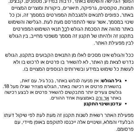
המשך הגלישה והשימוש באתר, לרבות במידע, מסמכים, קבצים,
תמונות, טקסטים, גרפיקה, תיאורים, ביקורות ומוצרים המצויים
באתר, כפופים לתנאים ולמגבלות המפורטים במסמך זה, וכן כל
שינוי במסמך, אשר עשוי להתפרסם מעת לעת. הגלישה והשימוש
באתר מהווה את הסכמת הגולש ל
כל
תנאי השימוש המפורטים
בתקנון זה ולהיותו של תקנון זה מסמך משפטי מחייב, בין הגולש
לבין מפעילת האתר.
ככל והגולש אינו מסכים לאלו מן התנאים הקבועים בתקנון, הגולש
נדרש לצאת מן האתר, לא להשאיר בו פרטים או לרכוש בו ולא
לעשות כל שימוש במידע ובשירותים הנוספים המצויים בו.
גיל הגולש
: אין מניעה לגלוש באתר, בכל גיל. עם זאת,
בהשארת פרטים או רכישה באתר, הגולש מצהיר שגילו מעל 18.
גולשים צעירים יותר מתבקשים להשאיר פרטים או לבצע רכישה
באתר
אך ורק
באמצעות אחד ההורים.
עדכון ושינוי התקנון
מפעילת האתר רשאית לשנות תקנון זה מעת לעת לפי שיקול דעתו
הבלעדי והמלא, ושינויים אלה ייכנסו לתוקפם באופן מיידי, עם
פרסומם.