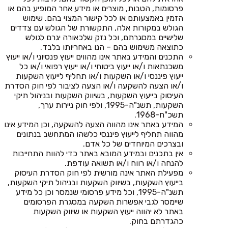
פרסומות, הטבות, מוצרים או מידע אחר המופיע בהם או
הזמין באמצעותם או לכל קישור המצוי בהם. שימוש
הגולש במקורות אלה, התקשורת של הגולש עם צדדים
שלישיים במסגרתם, וכל נזק שלכאורה יגרם לגולש
כתוצאה משימוש בהם – הנו באחריותו בלבד.
התכנים והמידע באתר אינו מהווים ייעוץ פנסיוני ו/או ייעוץ
משכנתאות ו/או ייעוץ ביטוחי ו/או ייעוץ רפואי ו/או כל
ייעוץ פיננסי ו/או השקעות ו/או תחליף לייעוץ השקעות
ו/או הצעה להשקעה ו/או הצעה לציבור לפי חוק הסדרת
העיסוק בייעוץ השקעות, בשיווק השקעות ובניהול תיקי
השקעות, תשנ"ה-1995, ולפי חוק ניירות ערך,
תשכ"ח-1968.
המידע באתר אינו מהווה הצעה להשקעה, וכן המידע אינו
מהווה תחליף לייעוץ פיננסי כלשהו המתחשב בנתונים
ובצרכים המיוחדים של כל אדם.
אין בתכנים ובמידע המובא באתר כדי להוות התחייבות
להנחה ו/או רווח ו/או תשואה עודפת.
מפעילת האתר אינה מורשית לפי חוק הסדרת העיסוק
בייעוץ השקעות, בשיווק השקעות ובניהול תיקי השקעות,
תשנ"ה-1995, וכל מידע פרסומי שנמסר וכן כל מידע
שיימסר לגבי אפשרות השקעה במסגרת הפרסומים
באתר לא יהווה ייעוץ השקעות או שיווק השקעות
כהגדרתם בחוק.