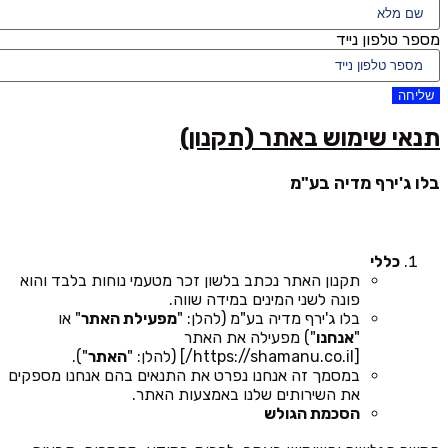
מספר טלפון נייד
שליחה
תנאי שימוש באתר (תקנון)
בלו ג'ירף מדיה בע"מ
כללי
תקנון האתר נכתב בלשון זכר מטעמי נוחות בלבד והוא
פונה לשני המינים במידה שווה.
בלו ג'ירף מדיה בע"מ (להלן: "
מפעילת האתר
" או
"
אנחנו
") מפעילה את האתר
[https://shamanu.co.il/] (להלן: "
האתר
").
במסמך זה אנחנו נפרט את התנאים בהם אנחנו מספקים
את השירותים שלנו באמצעות האתר.
הסכמת הגולש