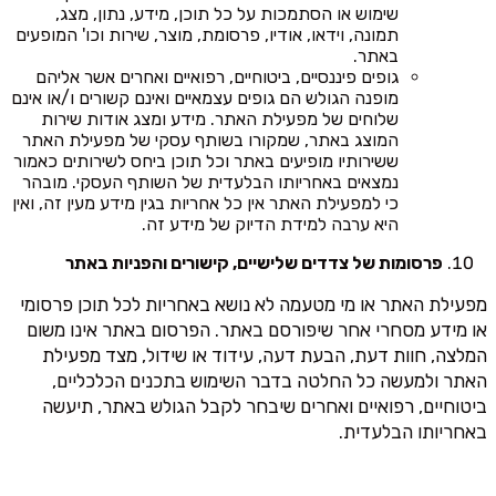
שימוש או הסתמכות על כל תוכן, מידע, נתון, מצג,
תמונה, וידאו, אודיו, פרסומת, מוצר, שירות וכו' המופעים
באתר.
גופים פיננסיים, ביטוחיים, רפואיים ואחרים אשר אליהם
מופנה הגולש הם גופים עצמאיים ואינם קשורים ו/או אינם
שלוחים של מפעילת האתר. מידע ומצג אודות שירות
המוצג באתר, שמקורו בשותף עסקי של מפעילת האתר
ששירותיו מופיעים באתר וכל תוכן ביחס לשירותים כאמור
נמצאים באחריותו הבלעדית של השותף העסקי. מובהר
כי למפעילת האתר אין כל אחריות בגין מידע מעין זה, ואין
היא ערבה למידת הדיוק של מידע זה.
פרסומות של צדדים שלישיים, קישורים והפניות באתר
מפעילת האתר או מי מטעמה לא נושא באחריות לכל תוכן פרסומי
או מידע מסחרי אחר שיפורסם באתר. הפרסום באתר אינו משום
המלצה, חוות דעת, הבעת דעה, עידוד או שידול, מצד מפעילת
האתר ולמעשה כל החלטה בדבר השימוש בתכנים הכלכליים,
ביטוחיים, רפואיים ואחרים שיבחר לקבל הגולש באתר, תיעשה
באחריותו הבלעדית.