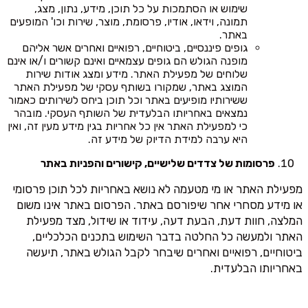
שימוש או הסתמכות על כל תוכן, מידע, נתון, מצג,
תמונה, וידאו, אודיו, פרסומת, מוצר, שירות וכו' המופעים
באתר.
גופים פיננסיים, ביטוחיים, רפואיים ואחרים אשר אליהם
מופנה הגולש הם גופים עצמאיים ואינם קשורים ו/או אינם
שלוחים של מפעילת האתר. מידע ומצג אודות שירות
המוצג באתר, שמקורו בשותף עסקי של מפעילת האתר
ששירותיו מופיעים באתר וכל תוכן ביחס לשירותים כאמור
נמצאים באחריותו הבלעדית של השותף העסקי. מובהר
כי למפעילת האתר אין כל אחריות בגין מידע מעין זה, ואין
היא ערבה למידת הדיוק של מידע זה.
פרסומות של צדדים שלישיים, קישורים והפניות באתר
מפעילת האתר או מי מטעמה לא נושא באחריות לכל תוכן פרסומי
או מידע מסחרי אחר שיפורסם באתר. הפרסום באתר אינו משום
המלצה, חוות דעת, הבעת דעה, עידוד או שידול, מצד מפעילת
האתר ולמעשה כל החלטה בדבר השימוש בתכנים הכלכליים,
ביטוחיים, רפואיים ואחרים שיבחר לקבל הגולש באתר, תיעשה
באחריותו הבלעדית.