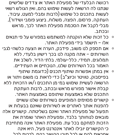
רכושה הבלעדי של מפעילת האתר או צדדים שלישיים
שנתנו לה הרשאה לעשות שימוש בהם, ואין הגולש רשאי
לעשות בתכנים כל שימוש (לרבות ומבלי למעט, עיבוד,
העתקה, פרסום, הפצה, משלוח, ביצוע פומבי ושידור),
מבלי לקבל את הסכמת מפעילת האתר לכך, מראש
ובכתב.
כל זכות שלא הוקנתה למשתמש במפורש על פי תנאים
אלו – תישמר בידי מפעילת האתר.
אם תספק לנו משוב, פידבק, הערה או הצעה כלשהי לגבי
השירותים – אתה מקנה לנו בכך רישיון בלעדי, ללא
תמלוגים, תמידי, כלל-עולמי, בלתי הדיר, לשלב את
האמור בכל השירותים שלנו, הנוכחיים או העתידיים.
אין במתן אפשרות שיתוף תכנים (כדוגמת שיתוף
בפייסבוק, טוויטר וכיוצ"ב) כדי לראות בו משום ויתור או
הרשאה לעשיית שימוש במי מן התכנים ו/או הזכויות ללא
קבלת אישור מפורש מראש ובכתב, לרבות העתקת
התכנים שלא באמצעות שיתופם באמצעות האתר.
קישורים מסוימים המופיעים בשירותים שלנו עשויים
להפנות אותך לאתרים או לשירותים שאינם בבעלות או
תפעול של מפעילת האתר ואינם בשליטתה. קישורים אלה
מובאים לנוחותך בלבד, ומפעילת האתר שומרת את
הזכות למחקם בכל עת. מפעילת האתר אינה מתחייבת
כי הקישורים יובילו לאתר אינטרנט פעיל, היא אינה
אחראית להם או לכל תוכן הקשור בהם, לרבות לכל