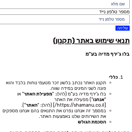
מספר טלפון נייד
שליחה
תנאי שימוש באתר (תקנון)
בלו ג'ירף מדיה בע"מ
כללי
תקנון האתר נכתב בלשון זכר מטעמי נוחות בלבד והוא
פונה לשני המינים במידה שווה.
בלו ג'ירף מדיה בע"מ (להלן: "
מפעילת האתר
" או
"
אנחנו
") מפעילה את האתר
[https://shamanu.co.il/] (להלן: "
האתר
").
במסמך זה אנחנו נפרט את התנאים בהם אנחנו מספקים
את השירותים שלנו באמצעות האתר.
הסכמת הגולש