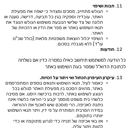
חבות ושיפוי
הגולש מתחייב, מסכים ומצהיר כי ישפה את מפעילת
האתר, עובדיה וספקיה בגין כל תביעה, דרישה, טענה או
תלונה של צד שלישי הנובעת משימוש הגולש הנוגד את
תנאי השימוש באתר או מפר את הדין או הזכויות של
האתר.
השיפוי יכלול הוצאות משפטיות מלאות (כולל שכ"ט
עו"ד) ללא מגבלה בסכום.
הודעות
כל הודעה למשתמש תיחשב כאילו נמסרה כדין אם נשלחה
לכתובת הדוא"ל שמסר בעת השימוש באתר
עיקרון העיפרון הכחול ואי ויתור על זכויות.
כאמור לעיל, תנאי השימוש ותנאים נוספים המתפרסמים
באתר, מהווים הסכם בין מפעילת האתר לגולש בכל
הנוגע לשימוש באתר, לרבות ברכישה הימנו. אם מסיבה
כלשהי בית משפט מוסמך יקבע כי הוראה כלשהי אינה
ניתנת לאכיפה, הרי מוסכם שיש לאכוף את ההוראה
במידה המרבית המותרת על פי דין, ויתר תנאי השימוש
יוותרו בתוקפם.
אין באי אכיפה של תנייה כדי לגרוע מתוקפה או כדי
להוות ויתור עליה.