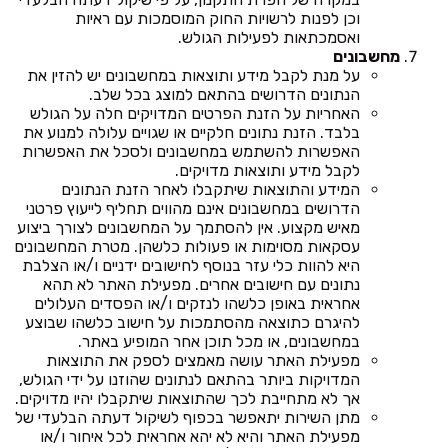
וכן לפנות לרשויות החוק המוסמכות עם ראיות
ואסמכתאות לפעילות הגולש.
מחשבונים
על מנת לקבל מידע ותוצאות במחשבונים יש להזין את
הנתונים הדרושים בהתאם למוצג בכל שלב.
האחריות על הזנת הפרטים המדויקים חלה על הגולש
בלבד. הזנת נתונים חלקיים או שגויים עלולה למנוע את
האפשרות להשתמש במחשבונים ולסכל את האפשרות
לקבל מידע ותוצאות מדויקים.
המידע והתוצאות שיתקבלו לאחר הזנת הנתונים
הדרושים במחשבונים אינם מהווים תחליף לייעוץ פרטני
מאיש מקצוע. אין להסתמך על המחשבונים לצורך ביצוע
עסקאות מסוימות או פעולות כלשהן. מטרת המחשבונים
היא להוות כלי עזר בנוסף לחישובים ידניים ו/או הצלבת
נתונים עם חישובים אחרים. מפעילת האתר לא תהא
אחראית באופן כלשהו לנזקים ו/או הפסדים העלולים
להיגרם כתוצאה מהסתמכות על חישוב כלשהו שבוצע
במחשבונים, או מכל תוכן אחר המופיע באתר.
מפעילת האתר עושה מאמצים לספק את התוצאות
המדויקות ביותר בהתאם לנתונים שהוזנו על ידי הגולש,
אך לא מתחייבת לכך שהתוצאות שיתקבלו יהיו מדויקים.
מתן השירות יתאפשר בכפוף לשיקול דעתה הבלעדי של
מפעילת האתר והיא לא יהא אחראית לכל איחור ו/או