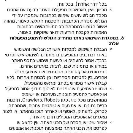
בכל דרך אחרת), בכל עת.
מכיוון שאין באפשרות מפעילת האתר לדעת אם אחרים
מלבד הגולש עושים שימוש בכתובות שנמסרו על ידי
הגולש, מסירת הכתובות והסכמת הגולש, כאמור, מהווה
אישור הגולש להסכמת כל המשתמשים בכתובות
האמורות לקבלת הודעות דואר שיווקיות, כאמור.
במסגרת השימוש באתר מתחייב הגולש להימנע מפעולות
אלה:
הגבלת השימוש למטרות אישיות: הגלישה והשימוש
באתר ובתכנים המופיעים בו מותרים לשימוש אישי ופרטי
בלבד. אסור להעתיק או לעשות שימוש בתכני האתר,
במידע או בתמונות שבו, לרבות באתרים אחרים,
בפרסומים אלקטרוניים, מודפסים או באמצעי מדיה
אחרים, בין למטרות מסחריות ובין למטרות אחרות, ללא
קבלת אישור מפורש בכתב ומראש מהמפעיל.
שימוש באמצעים אוטומטיים לאיסוף מידע: אסור להפעיל
או לאפשר להפעיל תוכנות, מערכות או יישומים
ממוחשבים מכל סוג, כגון Crawlers, Robots, תוכנות
כריית נתונים, או אמצעים אוטומטיים אחרים, שמטרתם
לסרוק, להעתיק, לאסוף או לאחזר תוכן מהאתר, או ליצור
מאגרים או אוספים המכילים תוכן מהאתר.
איסור שינוי או הסרה של תכני האתר: אין להציג או
לפרסם את תכני האתר באמצעות תוכנות או אמצעים