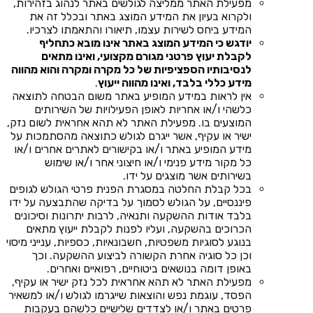
מפעילת האתר ממליצה לגולשים באתר לנהוג בזהירות,
ולקרוא בעיון את המידע המוצג באתר ובכלל זה את
המידע ביחס לשירות עצמו, תיאורו והתאמתו לצרכיו.
יודגש כי המידע המוצג באתר אינו מובא כתחליף
לקבלת יעוץ פרטני מגורם מקצועי, ואינו מתאים
לנסיבותיו הספציפיות של כל מקרה ומקרה והוא מהווה
מידע כללי בלבד, ואינו מהווה ייעוץ
.
אין לראות במידע המופיע באתר משום הבטחה לתוצאה
כלשהי ו/או אחריות לאופן הפעילויות של השירותים
המוצעים בו. מפעילת האתר לא תהא אחראית לשום נזק,
ישיר או עקיף, אשר ייגרם לגולש כתוצאה מהסתמכות על
מידע המופיע באתר ו/או בקישורים לאתרים אחרים ו/או
כל מקור מידע פנימי ו/או חיצוני אחר ו/או שימוש
בשירותים אשר מוצגים על ידו.
בכל קבלת החלטה במסגרת הפנית פרטי הגולש לגופים
פיננסיים, על הגולש לסמוך על בדיקה שהתבצעה על ידו
בלבד אודות ההשקעה ותנאיה, לרבות יתרונות וסיכונים
הכרוכים בהשקעה, ועליו לפנות לקבלת ייעוץ מתאים
בנוגע לסוגיות משפטיות, חשבונאיות, כספיות, ענייני מיסוי
וכן כל סוגיה אחרת הקשורה לביצוע ההשקעה. וכך
באופן דומה בנושאים ביטוחיים, רפואיים ואחרים.
מפעילת האתר לא תהא אחראית לכל נזק ישיר או עקיף,
הפסד, עוגמת נפש והוצאות שייגרמו לגולש ו/או למשאיר
פרטים באתר ו/או לצדדים שלישיים כלשהם בעקבות