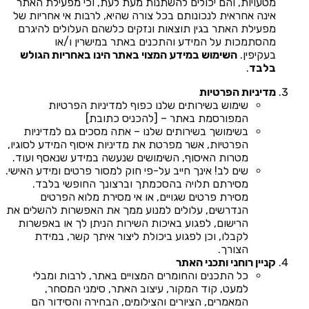
מטעויות, והם יכולים להשתנות מעת לעת, וכי מפעילת האתר
אינה אחראית לנכונותם בכל צורה שהיא, לרבות אי אחריות של
מפעילת האתר בגין תוצאות ונזקים כלשהם העלולים להיגרם
מהסתמכות על המידע והתכנים באתר במישרין ו/או
בעקיפין.
השימוש במידע המצוי באתר הינו באחריות הגולש
בלבד
.
מדיניות הפרטיות
שימוש בשירותים שלנו כפוף למדיניות הפרטיות
המפורסמת באתר – [להכניס כתובת]
בשימושך בשירותים שלנו – אתה מסכים גם למדיניות
הפרטיות, אשר מפרטת את מדיניות איסוף המידע לסוגיו,
מטרות האיסוף, השימושים שנעשה במידע שנאסף ועוד.
שים לב! אינך חייב על-פי חוק למסור פרטים ומידע האישי.
מסירתם תלויה בהסכמתך וברצונך החופשי בלבד.
מסירת פרטים שגויים, או אי מסירת מלוא הפרטים
הנדרשים, עלולים למנוע ממך את האפשרות להשלים את
הרישום, לפגוע באיכות השירות הניתן לך או באפשרות
לקבלו, וכן לפגוע ביכולת ליצור איתך קשר, במידת
הצורך.
קניין רוחני ותכני האתר
כל התכנים והחומרים המצויים באתר, לרבות ומבלי
למעט, קוד המקור, עיצוב האתר, סימני המסחר,
המאמרים, הציורים והצילומים, הבחירה והסידור הם