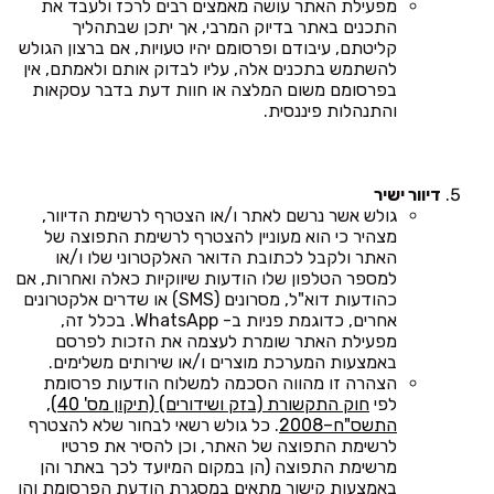
מפעילת האתר עושה מאמצים רבים לרכז ולעבד את
התכנים באתר בדיוק המרבי, אך יתכן שבתהליך
קליטתם, עיבודם ופרסומם יהיו טעויות, אם ברצון הגולש
להשתמש בתכנים אלה, עליו לבדוק אותם ולאמתם, אין
בפרסומם משום המלצה או חוות דעת בדבר עסקאות
והתנהלות פיננסית.
דיוור ישיר
גולש אשר נרשם לאתר ו/או הצטרף לרשימת הדיוור,
מצהיר כי הוא מעוניין להצטרף לרשימת התפוצה של
האתר ולקבל לכתובת הדואר האלקטרוני שלו ו/או
למספר הטלפון שלו הודעות שיווקיות כאלה ואחרות, אם
כהודעות דוא"ל, מסרונים (SMS) או שדרים אלקטרונים
אחרים, כדוגמת פניות ב- WhatsApp. בכלל זה,
מפעילת האתר שומרת לעצמה את הזכות לפרסם
באמצעות המערכת מוצרים ו/או שירותים משלימים.
הצהרה זו מהווה הסכמה למשלוח הודעות פרסומת
לפי
חוק התקשורת (בזק ושידורים) (תיקון מס' 40),
התשס"ח–2008
. כל גולש רשאי לבחור שלא להצטרף
לרשימת התפוצה של האתר, וכן להסיר את פרטיו
מרשימת התפוצה (הן במקום המיועד לכך באתר והן
באמצעות קישור מתאים במסגרת הודעת הפרסומת והן