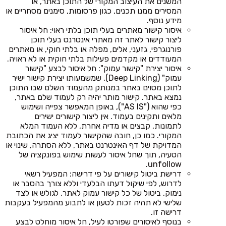
המשנים את העיצוב המקורי של התוכן באתר, או
המסירים ממנו תכנים, כגון פרסומות, סימנים מסחריים או
מידע נוסף.
איסור קישור מאתרים בעלי תוכן בלתי ראוי: חל איסור
ליצור קישור לאתר זה מאתרי אינטרנט בעלי תוכן
פורנוגרפי, גזעני, אלים, מפלה או בלתי חוקי, או מאתרים
המעודדים או מקדמים פעילות בלתי חוקית או לא ראויה.
איסור יצירת "קישור עמוק": חל איסור לבצע "קישור
עמוק" (Deep Linking), שמשמעותו יצירת קישור ישיר
לתוכן מסוים באתר במנותק מהעמוד השלם שבו התוכן
נמצא באתר. קישור מותר יהיה רק לעמוד שלם באתר,
כפי שהוא ("AS IS"), באופן המאפשר צפייה ושימוש
מלאים ותקינים בעמוד. אין ליצור קישורים ישירים
לתמונות, קבצים או מדיה אחרת, ללא העמוד המלא
המקורי. כמו כן, חובה שהקישור לעמוד יציג את הכתובת
המדויקת של דף האינטרנט באתר, ללא הסתרה, שינוי או
הטעיה, תוך שחל איסור לעשות שימוש בפונקציה של
unfollow.
דרישת ביטול קישורים על פי דרישה: המפעיל רשאי
לדרוש, לפי שיקול דעתו הבלעדי וללא צורך בהסבר או
נימוק, ביטול של כל קישור עמוק לאתר. לגולש או לצד
שלישי לא תהיה זכות לטעון או לתבוע מהמפעיל בעקבות
דרישה זו.
בנוסף לאיסורים שפורטו לעיל, חל איסור מוחלט לבצע