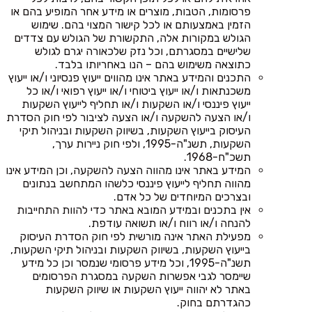
פרסומות, הטבות, מוצרים או מידע אחר המופיע בהם או
הזמין באמצעותם או לכל קישור המצוי בהם. שימוש
הגולש במקורות אלה, התקשורת של הגולש עם צדדים
שלישיים במסגרתם, וכל נזק שלכאורה יגרם לגולש
כתוצאה משימוש בהם – הנו באחריותו בלבד.
התכנים והמידע באתר אינו מהווים ייעוץ פנסיוני ו/או ייעוץ
משכנתאות ו/או ייעוץ ביטוחי ו/או ייעוץ רפואי ו/או כל
ייעוץ פיננסי ו/או השקעות ו/או תחליף לייעוץ השקעות
ו/או הצעה להשקעה ו/או הצעה לציבור לפי חוק הסדרת
העיסוק בייעוץ השקעות, בשיווק השקעות ובניהול תיקי
השקעות, תשנ"ה-1995, ולפי חוק ניירות ערך,
תשכ"ח-1968.
המידע באתר אינו מהווה הצעה להשקעה, וכן המידע אינו
מהווה תחליף לייעוץ פיננסי כלשהו המתחשב בנתונים
ובצרכים המיוחדים של כל אדם.
אין בתכנים ובמידע המובא באתר כדי להוות התחייבות
להנחה ו/או רווח ו/או תשואה עודפת.
מפעילת האתר אינה מורשית לפי חוק הסדרת העיסוק
בייעוץ השקעות, בשיווק השקעות ובניהול תיקי השקעות,
תשנ"ה-1995, וכל מידע פרסומי שנמסר וכן כל מידע
שיימסר לגבי אפשרות השקעה במסגרת הפרסומים
באתר לא יהווה ייעוץ השקעות או שיווק השקעות
כהגדרתם בחוק.