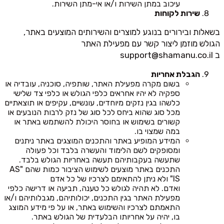
עיכוב במתן השירות ו/או אי-מתן השירות.
שירות לקוחות
בשאלות ובירורים בנוגע למוצרים והשירותים המוצעים באתר,
הגולש מוזמן ליצור קשר עם מפעילת האתר
ב
support@shamanu.co.il
הגבלת אחריות
בשום מקרה מפעילת האתר, שותפיה, סוכניה, עובדיה או
ספקיה לא יהיו אחראים כלפי הגולש או כלפי צד שלישי
כלשהו בגין נזקים מיוחדים, עונשיים, עקיפים או תוצאתיים
מכל סוג שהוא ביחס לכל סוג של נזק לרבות הנובעים או
קשורים בשימוש או בחוסר היכולת להשתמש באתר או
במה שמצוי בו.
המידע המופיע באתר והתכנים המוצגים באתר ניתנים
ומסופקים לשם הלימוד והעשרה בלבד וכל פעולה
שתעשה בעקבותיהם תעשה באחריות הגולש בלבד.
התכנים באתר מוצעים לשימוש הציבור כמות שהם "AS
IS" ולא ניתן להתאימם לצרכיו של כל אדם
ואדם. לא תהיה לגולש כל טענה, תביעה או דרישה כלפי
מפעילת האתר בגין התכנים, יכולותיהם, מגבלותיהם ו/או
התאמתם לצרכיו והשימוש באתר, או על פי מידע המוצג
בו, יהיה על אחריותו הבלעדית של הגולש באתר.