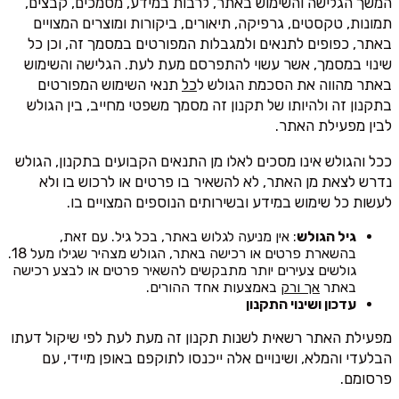
המשך הגלישה והשימוש באתר, לרבות במידע, מסמכים, קבצים,
תמונות, טקסטים, גרפיקה, תיאורים, ביקורות ומוצרים המצויים
באתר, כפופים לתנאים ולמגבלות המפורטים במסמך זה, וכן כל
שינוי במסמך, אשר עשוי להתפרסם מעת לעת. הגלישה והשימוש
באתר מהווה את הסכמת הגולש ל
כל
תנאי השימוש המפורטים
בתקנון זה ולהיותו של תקנון זה מסמך משפטי מחייב, בין הגולש
לבין מפעילת האתר.
ככל והגולש אינו מסכים לאלו מן התנאים הקבועים בתקנון, הגולש
נדרש לצאת מן האתר, לא להשאיר בו פרטים או לרכוש בו ולא
לעשות כל שימוש במידע ובשירותים הנוספים המצויים בו.
גיל הגולש
: אין מניעה לגלוש באתר, בכל גיל. עם זאת,
בהשארת פרטים או רכישה באתר, הגולש מצהיר שגילו מעל 18.
גולשים צעירים יותר מתבקשים להשאיר פרטים או לבצע רכישה
באתר
אך ורק
באמצעות אחד ההורים.
עדכון ושינוי התקנון
מפעילת האתר רשאית לשנות תקנון זה מעת לעת לפי שיקול דעתו
הבלעדי והמלא, ושינויים אלה ייכנסו לתוקפם באופן מיידי, עם
פרסומם.