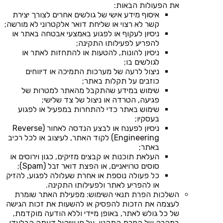
את הפעולות הבאות:
איסוף מידע אישי של גולשים אחרים לצורך יצירת
קשר לא רצוי או שליחת דואר אלקטרוני לא מורשה;
ניסיון לעקוף או לפגוע באמצעי אבטחה באתר או
להפריע לפעילותו התקינה;
ניסיון להונות, להטעות או להתחזות לאתר או
לגולשים בו;
ניצול לרעה של מערכות התמיכה או דיווחים
כוזבים על תקלות באתר;
שימוש במידע שהתקבל מהאתר למטרות של
פגיעה, הטרדה או ניצול של צד שלישי;
שימוש באתר כדי להתחרות במפעיל או לפגוע
בעסקיו;
ניסיון לפענח או לבצע הנדסה לאחור (Reverse
Engineering) לקוד האתר, לעיצוב או לכל רכיב
באתר;
העלאת תוכנות או קבצים מזיקים, כגון וירוסים או
סוסים טרויאניים, או הפצת דואר זבל (Spam);
כל פעולה נוספת או אחרת שעלולה לפגוע, להזיק
או להפריע לאתר ולפעילותו התקינה.
השלכות הפרת תנאי השימוש: מפעילת האתר שומרת
לעצמה את הזכות להפסיק או להשעות את זכות הגישה
של כל גולש לאתר, באופן מיידי וללא הודעה מוקדמת,
במקרה של הפרת התקנון, על פי שיקול דעתה הבלעדי