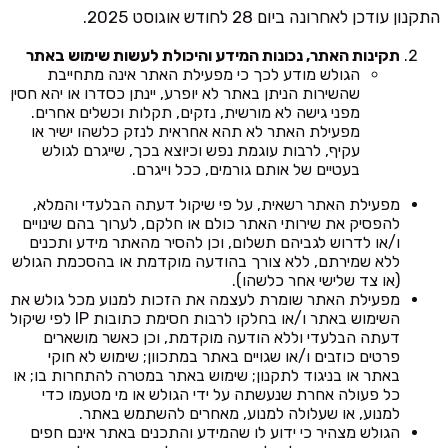
התקנון עודכן לאחרונה ביום 28 לחודש אוגוסט 2025.
תקינות האתר, נכונות המידע והיכולת לעשות שימוש באתר
הגולש מודע לכך כי מפעילת האתר אינה מתחייבת
שהשירות הניתן באתר לא יופרע, יינתן כסדרו או יהא חסין
מפני גישה לא מורשית, נזקים, תקלות וכשלים אחרים.
מפעילת האתר לא תהא אחראית לנזק כלשהו ישיר או
עקיף, לרבות עוגמת נפש וכיוצא בכך, שייגרם לגולש
בעטיים של אותם גורמים, ככל וייגרם.
מפעילת האתר רשאית, על פי שיקול דעתה הבלעדי והמלא,
להפסיק את שירותי האתר כולם או חלקם, לערוך בהם שינויים
ו/או לדרוש לגביהם תשלום, וכן להסיר מהאתר מידע ותכנים
ללא שמירתם, ללא צורך בהודעה מוקדמת או בהסכמת הגולש
(או צד שלישי אחר כלשהו).
מפעילת האתר שומרת לעצמה את הזכות למנוע מכל גולש את
השימוש באתר ו/או בחלקו לרבות חסימת כתובות IP לפי שיקול
דעתה הבלעדי וללא הודעה מוקדמת, וכן כאשר מושארים
פרטים כוזבים ו/או שגויים באתר במתכוון; שימוש לא חוקי
באתר או בניגוד לתקנון; שימוש באתר במטרה להתחרות בו; או
כל פעולה אחרת שנעשתה על ידי הגולש או מי מטעמו כדי
למנוע, או שעלולה למנוע, מאחרים להשתמש באתר.
הגולש מצהיר כי ידוע לו שהמידע והתכנים באתר אינם חפים