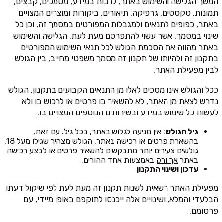
המשך הגלישה והשימוש באתר, לרבות במידע, מסמכים, קבצים,
תמונות, טקסטים, גרפיקה, תיאורים, ביקורות ומוצרים המצויים
באתר, כפופים לתנאים ולמגבלות המפורטים במסמך זה, וכן כל
שינוי במסמך, אשר עשוי להתפרסם מעת לעת. הגלישה והשימוש
באתר מהווה את הסכמת הגולש ל
כל
תנאי השימוש המפורטים
בתקנון זה ולהיותו של תקנון זה מסמך משפטי מחייב, בין הגולש
לבין מפעילת האתר.
ככל והגולש אינו מסכים לאלו מן התנאים הקבועים בתקנון, הגולש
נדרש לצאת מן האתר, לא להשאיר בו פרטים או לרכוש בו ולא
לעשות כל שימוש במידע ובשירותים הנוספים המצויים בו.
גיל הגולש
: אין מניעה לגלוש באתר, בכל גיל. עם זאת,
בהשארת פרטים או רכישה באתר, הגולש מצהיר שגילו מעל 18.
גולשים צעירים יותר מתבקשים להשאיר פרטים או לבצע רכישה
באתר
אך ורק
באמצעות אחד ההורים.
עדכון ושינוי התקנון
מפעילת האתר רשאית לשנות תקנון זה מעת לעת לפי שיקול דעתו
הבלעדי והמלא, ושינויים אלה ייכנסו לתוקפם באופן מיידי, עם
פרסומם.