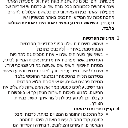
מטעויות, והם יכולים להשתנות מעת לעת, וכי מפעילת האתר
אינה אחראית לנכונותם בכל צורה שהיא, לרבות אי אחריות של
מפעילת האתר בגין תוצאות ונזקים כלשהם העלולים להיגרם
מהסתמכות על המידע והתכנים באתר במישרין ו/או
בעקיפין.
השימוש במידע המצוי באתר הינו באחריות הגולש
בלבד
.
מדיניות הפרטיות
שימוש בשירותים שלנו כפוף למדיניות הפרטיות
המפורסמת באתר – [להכניס כתובת]
בשימושך בשירותים שלנו – אתה מסכים גם למדיניות
הפרטיות, אשר מפרטת את מדיניות איסוף המידע לסוגיו,
מטרות האיסוף, השימושים שנעשה במידע שנאסף ועוד.
שים לב! אינך חייב על-פי חוק למסור פרטים ומידע האישי.
מסירתם תלויה בהסכמתך וברצונך החופשי בלבד.
מסירת פרטים שגויים, או אי מסירת מלוא הפרטים
הנדרשים, עלולים למנוע ממך את האפשרות להשלים את
הרישום, לפגוע באיכות השירות הניתן לך או באפשרות
לקבלו, וכן לפגוע ביכולת ליצור איתך קשר, במידת
הצורך.
קניין רוחני ותכני האתר
כל התכנים והחומרים המצויים באתר, לרבות ומבלי
למעט, קוד המקור, עיצוב האתר, סימני המסחר,
המאמרים, הציורים והצילומים, הבחירה והסידור הם