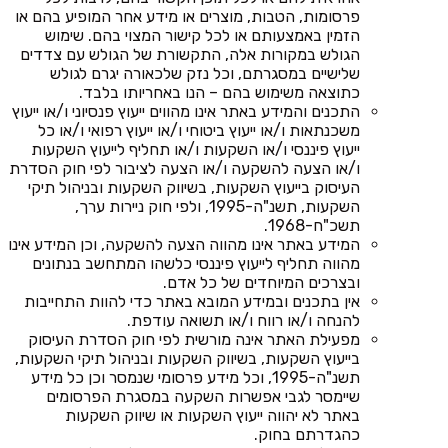
פרסומות, הטבות, מוצרים או מידע אחר המופיע בהם או
הזמין באמצעותם או לכל קישור המצוי בהם. שימוש
הגולש במקורות אלה, התקשורת של הגולש עם צדדים
שלישיים במסגרתם, וכל נזק שלכאורה יגרם לגולש
כתוצאה משימוש בהם – הנו באחריותו בלבד.
התכנים והמידע באתר אינו מהווים ייעוץ פנסיוני ו/או ייעוץ
משכנתאות ו/או ייעוץ ביטוחי ו/או ייעוץ רפואי ו/או כל
ייעוץ פיננסי ו/או השקעות ו/או תחליף לייעוץ השקעות
ו/או הצעה להשקעה ו/או הצעה לציבור לפי חוק הסדרת
העיסוק בייעוץ השקעות, בשיווק השקעות ובניהול תיקי
השקעות, תשנ"ה-1995, ולפי חוק ניירות ערך,
תשכ"ח-1968.
המידע באתר אינו מהווה הצעה להשקעה, וכן המידע אינו
מהווה תחליף לייעוץ פיננסי כלשהו המתחשב בנתונים
ובצרכים המיוחדים של כל אדם.
אין בתכנים ובמידע המובא באתר כדי להוות התחייבות
להנחה ו/או רווח ו/או תשואה עודפת.
מפעילת האתר אינה מורשית לפי חוק הסדרת העיסוק
בייעוץ השקעות, בשיווק השקעות ובניהול תיקי השקעות,
תשנ"ה-1995, וכל מידע פרסומי שנמסר וכן כל מידע
שיימסר לגבי אפשרות השקעה במסגרת הפרסומים
באתר לא יהווה ייעוץ השקעות או שיווק השקעות
כהגדרתם בחוק.