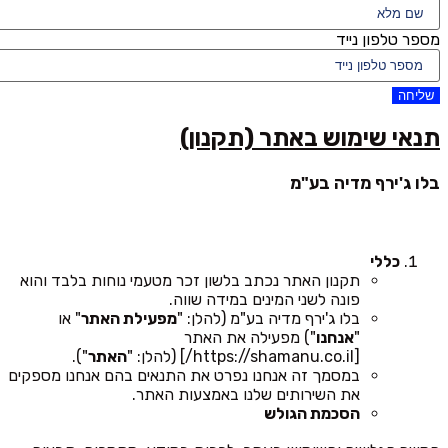
מספר טלפון נייד
שליחה
תנאי שימוש באתר (תקנון)
בלו ג'ירף מדיה בע"מ
כללי
תקנון האתר נכתב בלשון זכר מטעמי נוחות בלבד והוא
פונה לשני המינים במידה שווה.
בלו ג'ירף מדיה בע"מ (להלן: "
מפעילת האתר
" או
"
אנחנו
") מפעילה את האתר
[https://shamanu.co.il/] (להלן: "
האתר
").
במסמך זה אנחנו נפרט את התנאים בהם אנחנו מספקים
את השירותים שלנו באמצעות האתר.
הסכמת הגולש