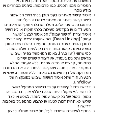
המשנים את העיצוב המקורי של התוכן באתר, או
המסירים ממנו תכנים, כגון פרסומות, סימנים מסחריים או
מידע נוסף.
איסור קישור מאתרים בעלי תוכן בלתי ראוי: חל איסור
ליצור קישור לאתר זה מאתרי אינטרנט בעלי תוכן
פורנוגרפי, גזעני, אלים, מפלה או בלתי חוקי, או מאתרים
המעודדים או מקדמים פעילות בלתי חוקית או לא ראויה.
איסור יצירת "קישור עמוק": חל איסור לבצע "קישור
עמוק" (Deep Linking), שמשמעותו יצירת קישור ישיר
לתוכן מסוים באתר במנותק מהעמוד השלם שבו התוכן
נמצא באתר. קישור מותר יהיה רק לעמוד שלם באתר,
כפי שהוא ("AS IS"), באופן המאפשר צפייה ושימוש
מלאים ותקינים בעמוד. אין ליצור קישורים ישירים
לתמונות, קבצים או מדיה אחרת, ללא העמוד המלא
המקורי. כמו כן, חובה שהקישור לעמוד יציג את הכתובת
המדויקת של דף האינטרנט באתר, ללא הסתרה, שינוי או
הטעיה, תוך שחל איסור לעשות שימוש בפונקציה של
unfollow.
דרישת ביטול קישורים על פי דרישה: המפעיל רשאי
לדרוש, לפי שיקול דעתו הבלעדי וללא צורך בהסבר או
נימוק, ביטול של כל קישור עמוק לאתר. לגולש או לצד
שלישי לא תהיה זכות לטעון או לתבוע מהמפעיל בעקבות
דרישה זו.
בנוסף לאיסורים שפורטו לעיל, חל איסור מוחלט לבצע