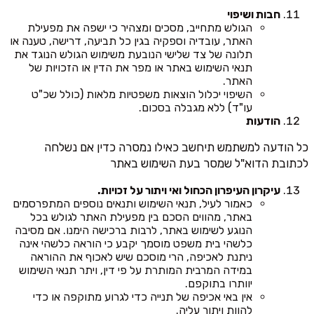
חבות ושיפוי
הגולש מתחייב, מסכים ומצהיר כי ישפה את מפעילת
האתר, עובדיה וספקיה בגין כל תביעה, דרישה, טענה או
תלונה של צד שלישי הנובעת משימוש הגולש הנוגד את
תנאי השימוש באתר או מפר את הדין או הזכויות של
האתר.
השיפוי יכלול הוצאות משפטיות מלאות (כולל שכ"ט
עו"ד) ללא מגבלה בסכום.
הודעות
כל הודעה למשתמש תיחשב כאילו נמסרה כדין אם נשלחה
לכתובת הדוא"ל שמסר בעת השימוש באתר
עיקרון העיפרון הכחול ואי ויתור על זכויות.
כאמור לעיל, תנאי השימוש ותנאים נוספים המתפרסמים
באתר, מהווים הסכם בין מפעילת האתר לגולש בכל
הנוגע לשימוש באתר, לרבות ברכישה הימנו. אם מסיבה
כלשהי בית משפט מוסמך יקבע כי הוראה כלשהי אינה
ניתנת לאכיפה, הרי מוסכם שיש לאכוף את ההוראה
במידה המרבית המותרת על פי דין, ויתר תנאי השימוש
יוותרו בתוקפם.
אין באי אכיפה של תנייה כדי לגרוע מתוקפה או כדי
להוות ויתור עליה.