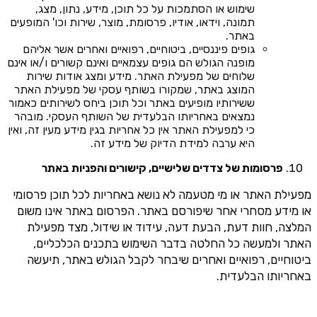
שימוש או הסתמכות על כל תוכן, מידע, נתון, מצג,
תמונה, וידאו, אודיו, פרסומת, מוצר, שירות וכו' המופעים
באתר.
גופים פיננסיים, ביטוחיים, רפואיים ואחרים אשר אליהם
מופנה הגולש הם גופים עצמאיים ואינם קשורים ו/או אינם
שלוחים של מפעילת האתר. מידע ומצג אודות שירות
המוצג באתר, שמקורו בשותף עסקי של מפעילת האתר
ששירותיו מופיעים באתר וכל תוכן ביחס לשירותים כאמור
נמצאים באחריותו הבלעדית של השותף העסקי. מובהר
כי למפעילת האתר אין כל אחריות בגין מידע מעין זה, ואין
היא ערבה למידת הדיוק של מידע זה.
פרסומות של צדדים שלישיים, קישורים והפניות באתר
מפעילת האתר או מי מטעמה לא נושא באחריות לכל תוכן פרסומי
או מידע מסחרי אחר שיפורסם באתר. הפרסום באתר אינו משום
המלצה, חוות דעת, הבעת דעה, עידוד או שידול, מצד מפעילת
האתר ולמעשה כל החלטה בדבר השימוש בתכנים הכלכליים,
ביטוחיים, רפואיים ואחרים שיבחר לקבל הגולש באתר, תיעשה
באחריותו הבלעדית.