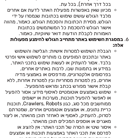
בכל דרך אחרת), בכל עת.
מכיוון שאין באפשרות מפעילת האתר לדעת אם אחרים
מלבד הגולש עושים שימוש בכתובות שנמסרו על ידי
הגולש, מסירת הכתובות והסכמת הגולש, כאמור, מהווה
אישור הגולש להסכמת כל המשתמשים בכתובות
האמורות לקבלת הודעות דואר שיווקיות, כאמור.
במסגרת השימוש באתר מתחייב הגולש להימנע מפעולות
אלה:
הגבלת השימוש למטרות אישיות: הגלישה והשימוש
באתר ובתכנים המופיעים בו מותרים לשימוש אישי ופרטי
בלבד. אסור להעתיק או לעשות שימוש בתכני האתר,
במידע או בתמונות שבו, לרבות באתרים אחרים,
בפרסומים אלקטרוניים, מודפסים או באמצעי מדיה
אחרים, בין למטרות מסחריות ובין למטרות אחרות, ללא
קבלת אישור מפורש בכתב ומראש מהמפעיל.
שימוש באמצעים אוטומטיים לאיסוף מידע: אסור להפעיל
או לאפשר להפעיל תוכנות, מערכות או יישומים
ממוחשבים מכל סוג, כגון Crawlers, Robots, תוכנות
כריית נתונים, או אמצעים אוטומטיים אחרים, שמטרתם
לסרוק, להעתיק, לאסוף או לאחזר תוכן מהאתר, או ליצור
מאגרים או אוספים המכילים תוכן מהאתר.
איסור שינוי או הסרה של תכני האתר: אין להציג או
לפרסם את תכני האתר באמצעות תוכנות או אמצעים