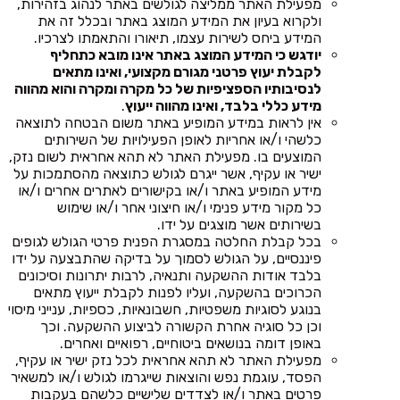
מפעילת האתר ממליצה לגולשים באתר לנהוג בזהירות,
ולקרוא בעיון את המידע המוצג באתר ובכלל זה את
המידע ביחס לשירות עצמו, תיאורו והתאמתו לצרכיו.
יודגש כי המידע המוצג באתר אינו מובא כתחליף
לקבלת יעוץ פרטני מגורם מקצועי, ואינו מתאים
לנסיבותיו הספציפיות של כל מקרה ומקרה והוא מהווה
מידע כללי בלבד, ואינו מהווה ייעוץ
.
אין לראות במידע המופיע באתר משום הבטחה לתוצאה
כלשהי ו/או אחריות לאופן הפעילויות של השירותים
המוצעים בו. מפעילת האתר לא תהא אחראית לשום נזק,
ישיר או עקיף, אשר ייגרם לגולש כתוצאה מהסתמכות על
מידע המופיע באתר ו/או בקישורים לאתרים אחרים ו/או
כל מקור מידע פנימי ו/או חיצוני אחר ו/או שימוש
בשירותים אשר מוצגים על ידו.
בכל קבלת החלטה במסגרת הפנית פרטי הגולש לגופים
פיננסיים, על הגולש לסמוך על בדיקה שהתבצעה על ידו
בלבד אודות ההשקעה ותנאיה, לרבות יתרונות וסיכונים
הכרוכים בהשקעה, ועליו לפנות לקבלת ייעוץ מתאים
בנוגע לסוגיות משפטיות, חשבונאיות, כספיות, ענייני מיסוי
וכן כל סוגיה אחרת הקשורה לביצוע ההשקעה. וכך
באופן דומה בנושאים ביטוחיים, רפואיים ואחרים.
מפעילת האתר לא תהא אחראית לכל נזק ישיר או עקיף,
הפסד, עוגמת נפש והוצאות שייגרמו לגולש ו/או למשאיר
פרטים באתר ו/או לצדדים שלישיים כלשהם בעקבות