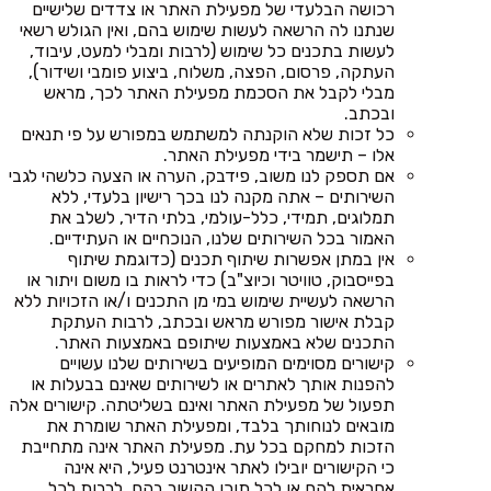
רכושה הבלעדי של מפעילת האתר או צדדים שלישיים
שנתנו לה הרשאה לעשות שימוש בהם, ואין הגולש רשאי
לעשות בתכנים כל שימוש (לרבות ומבלי למעט, עיבוד,
העתקה, פרסום, הפצה, משלוח, ביצוע פומבי ושידור),
מבלי לקבל את הסכמת מפעילת האתר לכך, מראש
ובכתב.
כל זכות שלא הוקנתה למשתמש במפורש על פי תנאים
אלו – תישמר בידי מפעילת האתר.
אם תספק לנו משוב, פידבק, הערה או הצעה כלשהי לגבי
השירותים – אתה מקנה לנו בכך רישיון בלעדי, ללא
תמלוגים, תמידי, כלל-עולמי, בלתי הדיר, לשלב את
האמור בכל השירותים שלנו, הנוכחיים או העתידיים.
אין במתן אפשרות שיתוף תכנים (כדוגמת שיתוף
בפייסבוק, טוויטר וכיוצ"ב) כדי לראות בו משום ויתור או
הרשאה לעשיית שימוש במי מן התכנים ו/או הזכויות ללא
קבלת אישור מפורש מראש ובכתב, לרבות העתקת
התכנים שלא באמצעות שיתופם באמצעות האתר.
קישורים מסוימים המופיעים בשירותים שלנו עשויים
להפנות אותך לאתרים או לשירותים שאינם בבעלות או
תפעול של מפעילת האתר ואינם בשליטתה. קישורים אלה
מובאים לנוחותך בלבד, ומפעילת האתר שומרת את
הזכות למחקם בכל עת. מפעילת האתר אינה מתחייבת
כי הקישורים יובילו לאתר אינטרנט פעיל, היא אינה
אחראית להם או לכל תוכן הקשור בהם, לרבות לכל