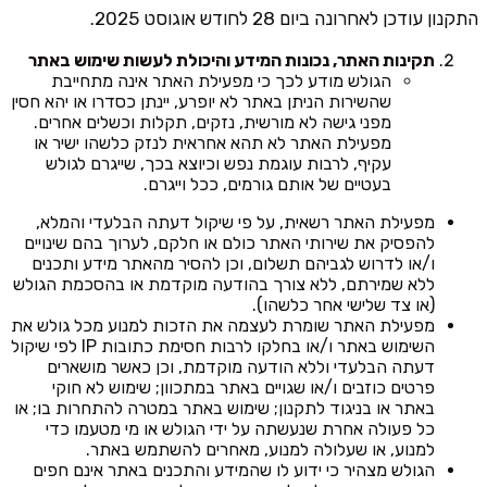
התקנון עודכן לאחרונה ביום 28 לחודש אוגוסט 2025.
תקינות האתר, נכונות המידע והיכולת לעשות שימוש באתר
הגולש מודע לכך כי מפעילת האתר אינה מתחייבת
שהשירות הניתן באתר לא יופרע, יינתן כסדרו או יהא חסין
מפני גישה לא מורשית, נזקים, תקלות וכשלים אחרים.
מפעילת האתר לא תהא אחראית לנזק כלשהו ישיר או
עקיף, לרבות עוגמת נפש וכיוצא בכך, שייגרם לגולש
בעטיים של אותם גורמים, ככל וייגרם.
מפעילת האתר רשאית, על פי שיקול דעתה הבלעדי והמלא,
להפסיק את שירותי האתר כולם או חלקם, לערוך בהם שינויים
ו/או לדרוש לגביהם תשלום, וכן להסיר מהאתר מידע ותכנים
ללא שמירתם, ללא צורך בהודעה מוקדמת או בהסכמת הגולש
(או צד שלישי אחר כלשהו).
מפעילת האתר שומרת לעצמה את הזכות למנוע מכל גולש את
השימוש באתר ו/או בחלקו לרבות חסימת כתובות IP לפי שיקול
דעתה הבלעדי וללא הודעה מוקדמת, וכן כאשר מושארים
פרטים כוזבים ו/או שגויים באתר במתכוון; שימוש לא חוקי
באתר או בניגוד לתקנון; שימוש באתר במטרה להתחרות בו; או
כל פעולה אחרת שנעשתה על ידי הגולש או מי מטעמו כדי
למנוע, או שעלולה למנוע, מאחרים להשתמש באתר.
הגולש מצהיר כי ידוע לו שהמידע והתכנים באתר אינם חפים