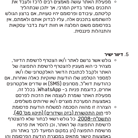
מפעילת האתר עושה מאמצים רבים לרכז ולעבד את
התכנים באתר בדיוק המרבי, אך יתכן שבתהליך
קליטתם, עיבודם ופרסומם יהיו טעויות, אם ברצון הגולש
להשתמש בתכנים אלה, עליו לבדוק אותם ולאמתם, אין
בפרסומם משום המלצה או חוות דעת בדבר עסקאות
והתנהלות פיננסית.
דיוור ישיר
גולש אשר נרשם לאתר ו/או הצטרף לרשימת הדיוור,
מצהיר כי הוא מעוניין להצטרף לרשימת התפוצה של
האתר ולקבל לכתובת הדואר האלקטרוני שלו ו/או
למספר הטלפון שלו הודעות שיווקיות כאלה ואחרות, אם
כהודעות דוא"ל, מסרונים (SMS) או שדרים אלקטרונים
אחרים, כדוגמת פניות ב- WhatsApp. בכלל זה,
מפעילת האתר שומרת לעצמה את הזכות לפרסם
באמצעות המערכת מוצרים ו/או שירותים משלימים.
הצהרה זו מהווה הסכמה למשלוח הודעות פרסומת
לפי
חוק התקשורת (בזק ושידורים) (תיקון מס' 40),
התשס"ח–2008
. כל גולש רשאי לבחור שלא להצטרף
לרשימת התפוצה של האתר, וכן להסיר את פרטיו
מרשימת התפוצה (הן במקום המיועד לכך באתר והן
באמצעות קישור מתאים במסגרת הודעת הפרסומת והן