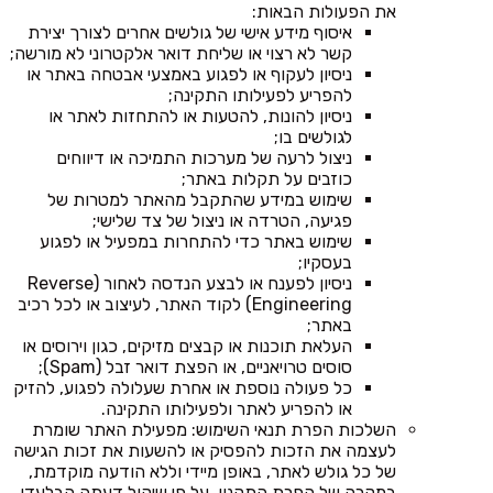
את הפעולות הבאות:
איסוף מידע אישי של גולשים אחרים לצורך יצירת
קשר לא רצוי או שליחת דואר אלקטרוני לא מורשה;
ניסיון לעקוף או לפגוע באמצעי אבטחה באתר או
להפריע לפעילותו התקינה;
ניסיון להונות, להטעות או להתחזות לאתר או
לגולשים בו;
ניצול לרעה של מערכות התמיכה או דיווחים
כוזבים על תקלות באתר;
שימוש במידע שהתקבל מהאתר למטרות של
פגיעה, הטרדה או ניצול של צד שלישי;
שימוש באתר כדי להתחרות במפעיל או לפגוע
בעסקיו;
ניסיון לפענח או לבצע הנדסה לאחור (Reverse
Engineering) לקוד האתר, לעיצוב או לכל רכיב
באתר;
העלאת תוכנות או קבצים מזיקים, כגון וירוסים או
סוסים טרויאניים, או הפצת דואר זבל (Spam);
כל פעולה נוספת או אחרת שעלולה לפגוע, להזיק
או להפריע לאתר ולפעילותו התקינה.
השלכות הפרת תנאי השימוש: מפעילת האתר שומרת
לעצמה את הזכות להפסיק או להשעות את זכות הגישה
של כל גולש לאתר, באופן מיידי וללא הודעה מוקדמת,
במקרה של הפרת התקנון, על פי שיקול דעתה הבלעדי