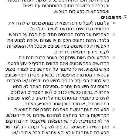
וכן לפנות לרשויות החוק המוסמכות עם ראיות
ואסמכתאות לפעילות הגולש.
מחשבונים
על מנת לקבל מידע ותוצאות במחשבונים יש להזין את
הנתונים הדרושים בהתאם למוצג בכל שלב.
האחריות על הזנת הפרטים המדויקים חלה על הגולש
בלבד. הזנת נתונים חלקיים או שגויים עלולה למנוע את
האפשרות להשתמש במחשבונים ולסכל את האפשרות
לקבל מידע ותוצאות מדויקים.
המידע והתוצאות שיתקבלו לאחר הזנת הנתונים
הדרושים במחשבונים אינם מהווים תחליף לייעוץ פרטני
מאיש מקצוע. אין להסתמך על המחשבונים לצורך ביצוע
עסקאות מסוימות או פעולות כלשהן. מטרת המחשבונים
היא להוות כלי עזר בנוסף לחישובים ידניים ו/או הצלבת
נתונים עם חישובים אחרים. מפעילת האתר לא תהא
אחראית באופן כלשהו לנזקים ו/או הפסדים העלולים
להיגרם כתוצאה מהסתמכות על חישוב כלשהו שבוצע
במחשבונים, או מכל תוכן אחר המופיע באתר.
מפעילת האתר עושה מאמצים לספק את התוצאות
המדויקות ביותר בהתאם לנתונים שהוזנו על ידי הגולש,
אך לא מתחייבת לכך שהתוצאות שיתקבלו יהיו מדויקים.
מתן השירות יתאפשר בכפוף לשיקול דעתה הבלעדי של
מפעילת האתר והיא לא יהא אחראית לכל איחור ו/או