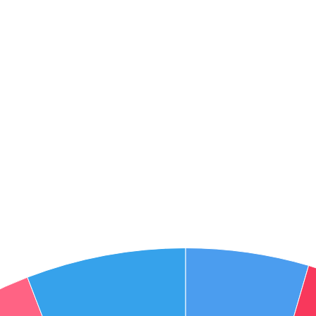
אני מאשר את תנאיי השימוש והפרטיות של האתר
מאשר כי פרטיי ישמשו לקבלת פניות והצעות שיווקיות למוצרים
פנסיוניים\ביטוח באמצעות טלפון, מייל או SMS מאיתנו או צד שלישי
שליחה