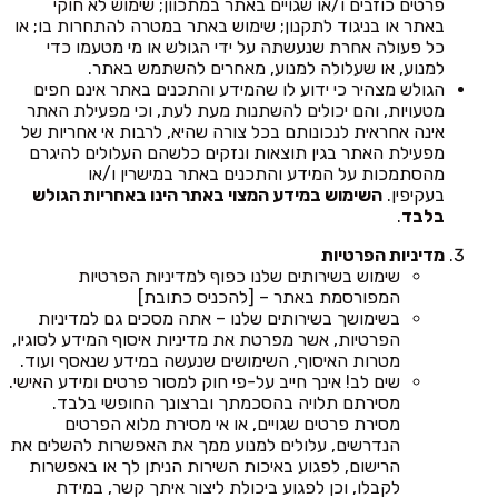
פרטים כוזבים ו/או שגויים באתר במתכוון; שימוש לא חוקי
באתר או בניגוד לתקנון; שימוש באתר במטרה להתחרות בו; או
כל פעולה אחרת שנעשתה על ידי הגולש או מי מטעמו כדי
למנוע, או שעלולה למנוע, מאחרים להשתמש באתר.
הגולש מצהיר כי ידוע לו שהמידע והתכנים באתר אינם חפים
מטעויות, והם יכולים להשתנות מעת לעת, וכי מפעילת האתר
אינה אחראית לנכונותם בכל צורה שהיא, לרבות אי אחריות של
מפעילת האתר בגין תוצאות ונזקים כלשהם העלולים להיגרם
מהסתמכות על המידע והתכנים באתר במישרין ו/או
בעקיפין.
השימוש במידע המצוי באתר הינו באחריות הגולש
בלבד
.
מדיניות הפרטיות
שימוש בשירותים שלנו כפוף למדיניות הפרטיות
המפורסמת באתר – [להכניס כתובת]
בשימושך בשירותים שלנו – אתה מסכים גם למדיניות
הפרטיות, אשר מפרטת את מדיניות איסוף המידע לסוגיו,
מטרות האיסוף, השימושים שנעשה במידע שנאסף ועוד.
שים לב! אינך חייב על-פי חוק למסור פרטים ומידע האישי.
מסירתם תלויה בהסכמתך וברצונך החופשי בלבד.
מסירת פרטים שגויים, או אי מסירת מלוא הפרטים
הנדרשים, עלולים למנוע ממך את האפשרות להשלים את
הרישום, לפגוע באיכות השירות הניתן לך או באפשרות
לקבלו, וכן לפגוע ביכולת ליצור איתך קשר, במידת