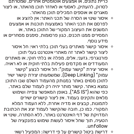
כריית נתונים, או אמצעים אוטומטיים אחרים, שמטרתם
לסרוק, להעתיק, לאסוף או לאחזר תוכן מהאתר, או ליצור
מאגרים או אוספים המכילים תוכן מהאתר.
איסור שינוי או הסרה של תכני האתר: אין להציג או
לפרסם את תכני האתר באמצעות תוכנות או אמצעים
המשנים את העיצוב המקורי של התוכן באתר, או
המסירים ממנו תכנים, כגון פרסומות, סימנים מסחריים או
מידע נוסף.
איסור קישור מאתרים בעלי תוכן בלתי ראוי: חל איסור
ליצור קישור לאתר זה מאתרי אינטרנט בעלי תוכן
פורנוגרפי, גזעני, אלים, מפלה או בלתי חוקי, או מאתרים
המעודדים או מקדמים פעילות בלתי חוקית או לא ראויה.
איסור יצירת "קישור עמוק": חל איסור לבצע "קישור
עמוק" (Deep Linking), שמשמעותו יצירת קישור ישיר
לתוכן מסוים באתר במנותק מהעמוד השלם שבו התוכן
נמצא באתר. קישור מותר יהיה רק לעמוד שלם באתר,
כפי שהוא ("AS IS"), באופן המאפשר צפייה ושימוש
מלאים ותקינים בעמוד. אין ליצור קישורים ישירים
לתמונות, קבצים או מדיה אחרת, ללא העמוד המלא
המקורי. כמו כן, חובה שהקישור לעמוד יציג את הכתובת
המדויקת של דף האינטרנט באתר, ללא הסתרה, שינוי או
הטעיה, תוך שחל איסור לעשות שימוש בפונקציה של
unfollow.
דרישת ביטול קישורים על פי דרישה: המפעיל רשאי