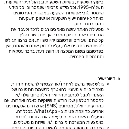
בייעוץ השקעות, בשיווק השקעות ובניהול תיקי השקעות,
תשנ"ה-1995, וכל מידע פרסומי שנמסר וכן כל מידע
שיימסר לגבי אפשרות השקעה במסגרת הפרסומים
באתר לא יהווה ייעוץ השקעות או שיווק השקעות
כהגדרתם בחוק.
מפעילת האתר עושה מאמצים רבים לרכז ולעבד את
התכנים באתר בדיוק המרבי, אך יתכן שבתהליך
קליטתם, עיבודם ופרסומם יהיו טעויות, אם ברצון הגולש
להשתמש בתכנים אלה, עליו לבדוק אותם ולאמתם, אין
בפרסומם משום המלצה או חוות דעת בדבר עסקאות
והתנהלות פיננסית.
דיוור ישיר
גולש אשר נרשם לאתר ו/או הצטרף לרשימת הדיוור,
מצהיר כי הוא מעוניין להצטרף לרשימת התפוצה של
האתר ולקבל לכתובת הדואר האלקטרוני שלו ו/או
למספר הטלפון שלו הודעות שיווקיות כאלה ואחרות, אם
כהודעות דוא"ל, מסרונים (SMS) או שדרים אלקטרונים
אחרים, כדוגמת פניות ב- WhatsApp. בכלל זה,
מפעילת האתר שומרת לעצמה את הזכות לפרסם
באמצעות המערכת מוצרים ו/או שירותים משלימים.
הצהרה זו מהווה הסכמה למשלוח הודעות פרסומת