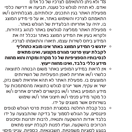
IS" ולא ניתן להתאימם לצרכיו של כל אדם
ואדם. לא תהיה לגולש כל טענה, תביעה או דרישה כלפי
מפעילת האתר בגין התכנים, יכולותיהם, מגבלותיהם ו/או
התאמתם לצרכיו והשימוש באתר, או על פי מידע המוצג
בו, יהיה על אחריותו הבלעדית של הגולש באתר.
מפעילת האתר ממליצה לגולשים באתר לנהוג בזהירות,
ולקרוא בעיון את המידע המוצג באתר ובכלל זה את
המידע ביחס לשירות עצמו, תיאורו והתאמתו לצרכיו.
יודגש כי המידע המוצג באתר אינו מובא כתחליף
לקבלת יעוץ פרטני מגורם מקצועי, ואינו מתאים
לנסיבותיו הספציפיות של כל מקרה ומקרה והוא מהווה
מידע כללי בלבד, ואינו מהווה ייעוץ
.
אין לראות במידע המופיע באתר משום הבטחה לתוצאה
כלשהי ו/או אחריות לאופן הפעילויות של השירותים
המוצעים בו. מפעילת האתר לא תהא אחראית לשום נזק,
ישיר או עקיף, אשר ייגרם לגולש כתוצאה מהסתמכות על
מידע המופיע באתר ו/או בקישורים לאתרים אחרים ו/או
כל מקור מידע פנימי ו/או חיצוני אחר ו/או שימוש
בשירותים אשר מוצגים על ידו.
בכל קבלת החלטה במסגרת הפנית פרטי הגולש לגופים
פיננסיים, על הגולש לסמוך על בדיקה שהתבצעה על ידו
בלבד אודות ההשקעה ותנאיה, לרבות יתרונות וסיכונים
הכרוכים בהשקעה, ועליו לפנות לקבלת ייעוץ מתאים
בנוגע לסוגיות משפטיות, חשבונאיות, כספיות, ענייני מיסוי