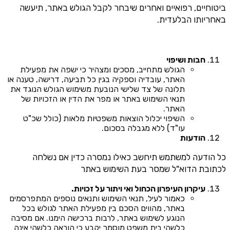
ביטוחיים, רפואיים ואחרים שיבחר לקבל הגולש באתר, תיעשה
באחריותו הבלעדית.
חבות ושיפוי
הגולש מתחייב, מסכים ומצהיר כי ישפה את מפעילת
האתר, עובדיה וספקיה בגין כל תביעה, דרישה, טענה או
תלונה של צד שלישי הנובעת משימוש הגולש הנוגד את
תנאי השימוש באתר או מפר את הדין או הזכויות של
האתר.
השיפוי יכלול הוצאות משפטיות מלאות (כולל שכ"ט
עו"ד) ללא מגבלה בסכום.
הודעות
כל הודעה למשתמש תיחשב כאילו נמסרה כדין אם נשלחה
לכתובת הדוא"ל שמסר בעת השימוש באתר
עיקרון העיפרון הכחול ואי ויתור על זכויות.
כאמור לעיל, תנאי השימוש ותנאים נוספים המתפרסמים
באתר, מהווים הסכם בין מפעילת האתר לגולש בכל
הנוגע לשימוש באתר, לרבות ברכישה הימנו. אם מסיבה
כלשהי בית משפט מוסמך יקבע כי הוראה כלשהי אינה