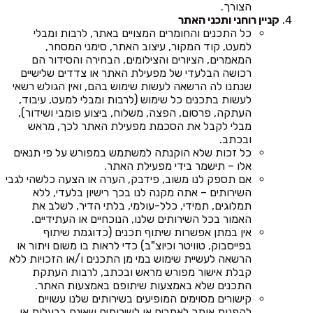
הצורך.
קניין רוחני ותכני האתר
כל התכנים והחומרים המצויים באתר, לרבות ומבלי
למעט, קוד המקור, עיצוב האתר, סימני המסחר,
המאמרים, הציורים והצילומים, הבחירה והסידור הם
רכושה הבלעדי של מפעילת האתר או צדדים שלישיים
שנתנו לה הרשאה לעשות שימוש בהם, ואין הגולש רשאי
לעשות בתכנים כל שימוש (לרבות ומבלי למעט, עיבוד,
העתקה, פרסום, הפצה, משלוח, ביצוע פומבי ושידור),
מבלי לקבל את הסכמת מפעילת האתר לכך, מראש
ובכתב.
כל זכות שלא הוקנתה למשתמש במפורש על פי תנאים
אלו – תישמר בידי מפעילת האתר.
אם תספק לנו משוב, פידבק, הערה או הצעה כלשהי לגבי
השירותים – אתה מקנה לנו בכך רישיון בלעדי, ללא
תמלוגים, תמידי, כלל-עולמי, בלתי הדיר, לשלב את
האמור בכל השירותים שלנו, הנוכחיים או העתידיים.
אין במתן אפשרות שיתוף תכנים (כדוגמת שיתוף
בפייסבוק, טוויטר וכיוצ"ב) כדי לראות בו משום ויתור או
הרשאה לעשיית שימוש במי מן התכנים ו/או הזכויות ללא
קבלת אישור מפורש מראש ובכתב, לרבות העתקת
התכנים שלא באמצעות שיתופם באמצעות האתר.
קישורים מסוימים המופיעים בשירותים שלנו עשויים
להפנות אותך לאתרים או לשירותים שאינם בבעלות או