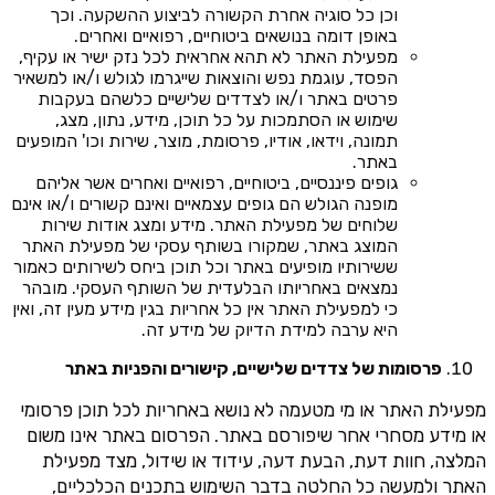
וכן כל סוגיה אחרת הקשורה לביצוע ההשקעה. וכך
באופן דומה בנושאים ביטוחיים, רפואיים ואחרים.
מפעילת האתר לא תהא אחראית לכל נזק ישיר או עקיף,
הפסד, עוגמת נפש והוצאות שייגרמו לגולש ו/או למשאיר
פרטים באתר ו/או לצדדים שלישיים כלשהם בעקבות
שימוש או הסתמכות על כל תוכן, מידע, נתון, מצג,
תמונה, וידאו, אודיו, פרסומת, מוצר, שירות וכו' המופעים
באתר.
גופים פיננסיים, ביטוחיים, רפואיים ואחרים אשר אליהם
מופנה הגולש הם גופים עצמאיים ואינם קשורים ו/או אינם
שלוחים של מפעילת האתר. מידע ומצג אודות שירות
המוצג באתר, שמקורו בשותף עסקי של מפעילת האתר
ששירותיו מופיעים באתר וכל תוכן ביחס לשירותים כאמור
נמצאים באחריותו הבלעדית של השותף העסקי. מובהר
כי למפעילת האתר אין כל אחריות בגין מידע מעין זה, ואין
היא ערבה למידת הדיוק של מידע זה.
פרסומות של צדדים שלישיים, קישורים והפניות באתר
מפעילת האתר או מי מטעמה לא נושא באחריות לכל תוכן פרסומי
או מידע מסחרי אחר שיפורסם באתר. הפרסום באתר אינו משום
המלצה, חוות דעת, הבעת דעה, עידוד או שידול, מצד מפעילת
האתר ולמעשה כל החלטה בדבר השימוש בתכנים הכלכליים,