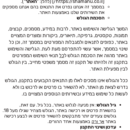
[https://shamanu.co.il/] (להלן: "
האתר
").
במסמך זה אנחנו נפרט את התנאים בהם אנחנו מספקים
את השירותים שלנו באמצעות האתר.
הסכמת הגולש
המשך הגלישה והשימוש באתר, לרבות במידע, מסמכים, קבצים,
תמונות, טקסטים, גרפיקה, תיאורים, ביקורות ומוצרים המצויים
באתר, כפופים לתנאים ולמגבלות המפורטים במסמך זה, וכן כל
שינוי במסמך, אשר עשוי להתפרסם מעת לעת. הגלישה והשימוש
באתר מהווה את הסכמת הגולש ל
כל
תנאי השימוש המפורטים
בתקנון זה ולהיותו של תקנון זה מסמך משפטי מחייב, בין הגולש
לבין מפעילת האתר.
ככל והגולש אינו מסכים לאלו מן התנאים הקבועים בתקנון, הגולש
נדרש לצאת מן האתר, לא להשאיר בו פרטים או לרכוש בו ולא
לעשות כל שימוש במידע ובשירותים הנוספים המצויים בו.
גיל הגולש
: אין מניעה לגלוש באתר, בכל גיל. עם זאת,
בהשארת פרטים או רכישה באתר, הגולש מצהיר שגילו מעל 18.
גולשים צעירים יותר מתבקשים להשאיר פרטים או לבצע רכישה
באתר
אך ורק
באמצעות אחד ההורים.
עדכון ושינוי התקנון