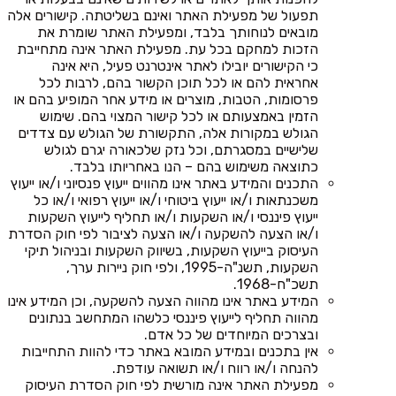
תפעול של מפעילת האתר ואינם בשליטתה. קישורים אלה
מובאים לנוחותך בלבד, ומפעילת האתר שומרת את
הזכות למחקם בכל עת. מפעילת האתר אינה מתחייבת
כי הקישורים יובילו לאתר אינטרנט פעיל, היא אינה
אחראית להם או לכל תוכן הקשור בהם, לרבות לכל
פרסומות, הטבות, מוצרים או מידע אחר המופיע בהם או
הזמין באמצעותם או לכל קישור המצוי בהם. שימוש
הגולש במקורות אלה, התקשורת של הגולש עם צדדים
שלישיים במסגרתם, וכל נזק שלכאורה יגרם לגולש
כתוצאה משימוש בהם – הנו באחריותו בלבד.
התכנים והמידע באתר אינו מהווים ייעוץ פנסיוני ו/או ייעוץ
משכנתאות ו/או ייעוץ ביטוחי ו/או ייעוץ רפואי ו/או כל
ייעוץ פיננסי ו/או השקעות ו/או תחליף לייעוץ השקעות
ו/או הצעה להשקעה ו/או הצעה לציבור לפי חוק הסדרת
העיסוק בייעוץ השקעות, בשיווק השקעות ובניהול תיקי
השקעות, תשנ"ה-1995, ולפי חוק ניירות ערך,
תשכ"ח-1968.
המידע באתר אינו מהווה הצעה להשקעה, וכן המידע אינו
מהווה תחליף לייעוץ פיננסי כלשהו המתחשב בנתונים
ובצרכים המיוחדים של כל אדם.
אין בתכנים ובמידע המובא באתר כדי להוות התחייבות
להנחה ו/או רווח ו/או תשואה עודפת.
מפעילת האתר אינה מורשית לפי חוק הסדרת העיסוק