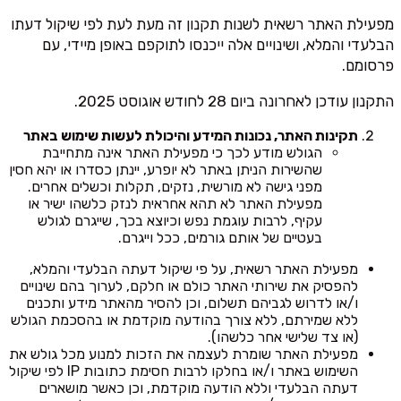
מפעילת האתר רשאית לשנות תקנון זה מעת לעת לפי שיקול דעתו
הבלעדי והמלא, ושינויים אלה ייכנסו לתוקפם באופן מיידי, עם
פרסומם.
התקנון עודכן לאחרונה ביום 28 לחודש אוגוסט 2025.
תקינות האתר, נכונות המידע והיכולת לעשות שימוש באתר
הגולש מודע לכך כי מפעילת האתר אינה מתחייבת
שהשירות הניתן באתר לא יופרע, יינתן כסדרו או יהא חסין
מפני גישה לא מורשית, נזקים, תקלות וכשלים אחרים.
מפעילת האתר לא תהא אחראית לנזק כלשהו ישיר או
עקיף, לרבות עוגמת נפש וכיוצא בכך, שייגרם לגולש
בעטיים של אותם גורמים, ככל וייגרם.
מפעילת האתר רשאית, על פי שיקול דעתה הבלעדי והמלא,
להפסיק את שירותי האתר כולם או חלקם, לערוך בהם שינויים
ו/או לדרוש לגביהם תשלום, וכן להסיר מהאתר מידע ותכנים
ללא שמירתם, ללא צורך בהודעה מוקדמת או בהסכמת הגולש
(או צד שלישי אחר כלשהו).
מפעילת האתר שומרת לעצמה את הזכות למנוע מכל גולש את
השימוש באתר ו/או בחלקו לרבות חסימת כתובות IP לפי שיקול
דעתה הבלעדי וללא הודעה מוקדמת, וכן כאשר מושארים