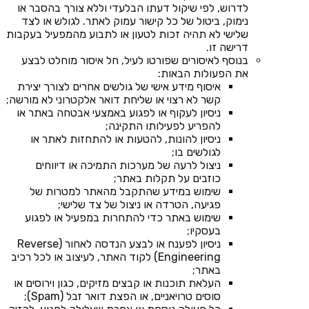
לדרוש, לפי שיקול דעתו הבלעדי וללא צורך בהסבר או
נימוק, ביטול של כל קישור עמוק לאתר. לגולש או לצד
שלישי לא תהיה זכות לטעון או לתבוע מהמפעיל בעקבות
דרישה זו.
בנוסף לאיסורים שפורטו לעיל, חל איסור מוחלט לבצע
את הפעולות הבאות:
איסוף מידע אישי של גולשים אחרים לצורך יצירת
קשר לא רצוי או שליחת דואר אלקטרוני לא מורשה;
ניסיון לעקוף או לפגוע באמצעי אבטחה באתר או
להפריע לפעילותו התקינה;
ניסיון להונות, להטעות או להתחזות לאתר או
לגולשים בו;
ניצול לרעה של מערכות התמיכה או דיווחים
כוזבים על תקלות באתר;
שימוש במידע שהתקבל מהאתר למטרות של
פגיעה, הטרדה או ניצול של צד שלישי;
שימוש באתר כדי להתחרות במפעיל או לפגוע
בעסקיו;
ניסיון לפענח או לבצע הנדסה לאחור (Reverse
Engineering) לקוד האתר, לעיצוב או לכל רכיב
באתר;
העלאת תוכנות או קבצים מזיקים, כגון וירוסים או
סוסים טרויאניים, או הפצת דואר זבל (Spam);