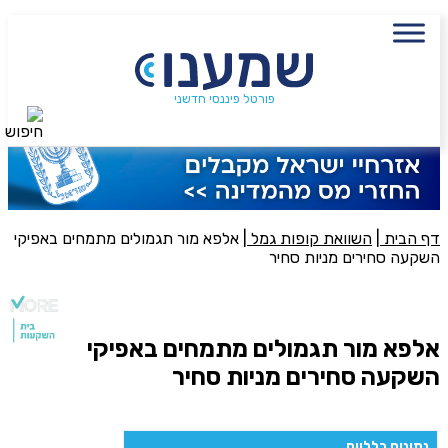
עם מתכנן פיננסי, השאירו פרטים:
שם מלא
פורטל פיננסי חדשני
חיפוש
נייד
פעולה נדרשת
היכן מנוהל החיסכון?
דף הבית
|
השוואת קופות גמל
|
אלפא מור תגמולים מתמחים באפיקי
השקעה סחירים מניות סחיר
סכום חיסכון בקרן
אלפא מור תגמולים מתמחים באפיקי
השקעה סחירים מניות סחיר
אני מאשר את תנאיי השימוש והפרטיות של האתר
מאשר כי פרטיי ישמשו לקבלת פניות והצעות שיווקיות למוצרים
פנסיוניים\ביטוח באמצעות טלפון, מייל או SMS מאיתנו או צד שלישי
נתונים כלליים