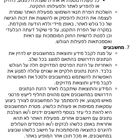
כל פעולה נוספת או אחרת שעלולה לפגוע, להזיק
או להפריע לאתר ולפעילותו התקינה.
השלכות הפרת תנאי השימוש: מפעילת האתר שומרת
לעצמה את הזכות להפסיק או להשעות את זכות הגישה
של כל גולש לאתר, באופן מיידי וללא הודעה מוקדמת,
במקרה של הפרת התקנון, על פי שיקול דעתה הבלעדי
וכן לפנות לרשויות החוק המוסמכות עם ראיות
ואסמכתאות לפעילות הגולש.
מחשבונים
על מנת לקבל מידע ותוצאות במחשבונים יש להזין את
הנתונים הדרושים בהתאם למוצג בכל שלב.
האחריות על הזנת הפרטים המדויקים חלה על הגולש
בלבד. הזנת נתונים חלקיים או שגויים עלולה למנוע את
האפשרות להשתמש במחשבונים ולסכל את האפשרות
לקבל מידע ותוצאות מדויקים.
המידע והתוצאות שיתקבלו לאחר הזנת הנתונים
הדרושים במחשבונים אינם מהווים תחליף לייעוץ פרטני
מאיש מקצוע. אין להסתמך על המחשבונים לצורך ביצוע
עסקאות מסוימות או פעולות כלשהן. מטרת המחשבונים
היא להוות כלי עזר בנוסף לחישובים ידניים ו/או הצלבת
נתונים עם חישובים אחרים. מפעילת האתר לא תהא
אחראית באופן כלשהו לנזקים ו/או הפסדים העלולים
להיגרם כתוצאה מהסתמכות על חישוב כלשהו שבוצע
במחשבונים, או מכל תוכן אחר המופיע באתר.