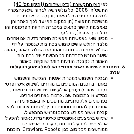
לפי
חוק התקשורת (בזק ושידורים) (תיקון מס' 40),
התשס"ח–2008
. כל גולש רשאי לבחור שלא להצטרף
לרשימת התפוצה של האתר, וכן להסיר את פרטיו
מרשימת התפוצה (הן במקום המיועד לכך באתר והן
באמצעות קישור מתאים במסגרת הודעת הפרסומת והן
בכל דרך אחרת), בכל עת.
מכיוון שאין באפשרות מפעילת האתר לדעת אם אחרים
מלבד הגולש עושים שימוש בכתובות שנמסרו על ידי
הגולש, מסירת הכתובות והסכמת הגולש, כאמור, מהווה
אישור הגולש להסכמת כל המשתמשים בכתובות
האמורות לקבלת הודעות דואר שיווקיות, כאמור.
במסגרת השימוש באתר מתחייב הגולש להימנע מפעולות
אלה:
הגבלת השימוש למטרות אישיות: הגלישה והשימוש
באתר ובתכנים המופיעים בו מותרים לשימוש אישי ופרטי
בלבד. אסור להעתיק או לעשות שימוש בתכני האתר,
במידע או בתמונות שבו, לרבות באתרים אחרים,
בפרסומים אלקטרוניים, מודפסים או באמצעי מדיה
אחרים, בין למטרות מסחריות ובין למטרות אחרות, ללא
קבלת אישור מפורש בכתב ומראש מהמפעיל.
שימוש באמצעים אוטומטיים לאיסוף מידע: אסור להפעיל
או לאפשר להפעיל תוכנות, מערכות או יישומים
ממוחשבים מכל סוג, כגון Crawlers, Robots, תוכנות