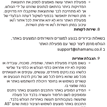
מפעילת האתר עושה מאמצים לספק את התוצאות
המדויקות ביותר בהתאם לנתונים שהוזנו על ידי הגולש,
אך לא מתחייבת לכך שהתוצאות שיתקבלו יהיו מדויקים.
מתן השירות יתאפשר בכפוף לשיקול דעתה הבלעדי של
מפעילת האתר והיא לא יהא אחראית לכל איחור ו/או
עיכוב במתן השירות ו/או אי-מתן השירות.
שירות לקוחות
בשאלות ובירורים בנוגע למוצרים והשירותים המוצעים באתר,
הגולש מוזמן ליצור קשר עם מפעילת האתר
ב
support@shamanu.co.il
הגבלת אחריות
בשום מקרה מפעילת האתר, שותפיה, סוכניה, עובדיה או
ספקיה לא יהיו אחראים כלפי הגולש או כלפי צד שלישי
כלשהו בגין נזקים מיוחדים, עונשיים, עקיפים או תוצאתיים
מכל סוג שהוא ביחס לכל סוג של נזק לרבות הנובעים או
קשורים בשימוש או בחוסר היכולת להשתמש באתר או
במה שמצוי בו.
המידע המופיע באתר והתכנים המוצגים באתר ניתנים
ומסופקים לשם הלימוד והעשרה בלבד וכל פעולה
שתעשה בעקבותיהם תעשה באחריות הגולש בלבד.
התכנים באתר מוצעים לשימוש הציבור כמות שהם "AS