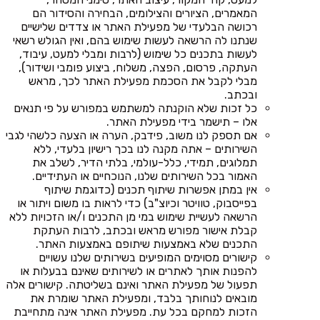
המאמרים, הציורים והצילומים, הבחירה והסידור הם
רכושה הבלעדי של מפעילת האתר או צדדים שלישיים
שנתנו לה הרשאה לעשות שימוש בהם, ואין הגולש רשאי
לעשות בתכנים כל שימוש (לרבות ומבלי למעט, עיבוד,
העתקה, פרסום, הפצה, משלוח, ביצוע פומבי ושידור),
מבלי לקבל את הסכמת מפעילת האתר לכך, מראש
ובכתב.
כל זכות שלא הוקנתה למשתמש במפורש על פי תנאים
אלו – תישמר בידי מפעילת האתר.
אם תספק לנו משוב, פידבק, הערה או הצעה כלשהי לגבי
השירותים – אתה מקנה לנו בכך רישיון בלעדי, ללא
תמלוגים, תמידי, כלל-עולמי, בלתי הדיר, לשלב את
האמור בכל השירותים שלנו, הנוכחיים או העתידיים.
אין במתן אפשרות שיתוף תכנים (כדוגמת שיתוף
בפייסבוק, טוויטר וכיוצ"ב) כדי לראות בו משום ויתור או
הרשאה לעשיית שימוש במי מן התכנים ו/או הזכויות ללא
קבלת אישור מפורש מראש ובכתב, לרבות העתקת
התכנים שלא באמצעות שיתופם באמצעות האתר.
קישורים מסוימים המופיעים בשירותים שלנו עשויים
להפנות אותך לאתרים או לשירותים שאינם בבעלות או
תפעול של מפעילת האתר ואינם בשליטתה. קישורים אלה
מובאים לנוחותך בלבד, ומפעילת האתר שומרת את
הזכות למחקם בכל עת. מפעילת האתר אינה מתחייבת