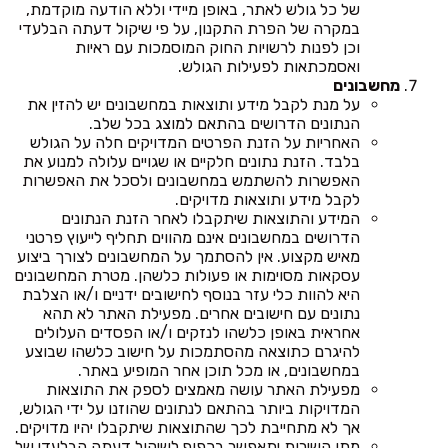
של כל גולש לאתר, באופן מיידי וללא הודעה מוקדמת,
במקרה של הפרת התקנון, על פי שיקול דעתה הבלעדי
וכן לפנות לרשויות החוק המוסמכות עם ראיות
ואסמכתאות לפעילות הגולש.
מחשבונים
על מנת לקבל מידע ותוצאות במחשבונים יש להזין את
הנתונים הדרושים בהתאם למוצג בכל שלב.
האחריות על הזנת הפרטים המדויקים חלה על הגולש
בלבד. הזנת נתונים חלקיים או שגויים עלולה למנוע את
האפשרות להשתמש במחשבונים ולסכל את האפשרות
לקבל מידע ותוצאות מדויקים.
המידע והתוצאות שיתקבלו לאחר הזנת הנתונים
הדרושים במחשבונים אינם מהווים תחליף לייעוץ פרטני
מאיש מקצוע. אין להסתמך על המחשבונים לצורך ביצוע
עסקאות מסוימות או פעולות כלשהן. מטרת המחשבונים
היא להוות כלי עזר בנוסף לחישובים ידניים ו/או הצלבת
נתונים עם חישובים אחרים. מפעילת האתר לא תהא
אחראית באופן כלשהו לנזקים ו/או הפסדים העלולים
להיגרם כתוצאה מהסתמכות על חישוב כלשהו שבוצע
במחשבונים, או מכל תוכן אחר המופיע באתר.
מפעילת האתר עושה מאמצים לספק את התוצאות
המדויקות ביותר בהתאם לנתונים שהוזנו על ידי הגולש,
אך לא מתחייבת לכך שהתוצאות שיתקבלו יהיו מדויקים.
מתן השירות יתאפשר בכפוף לשיקול דעתה הבלעדי של