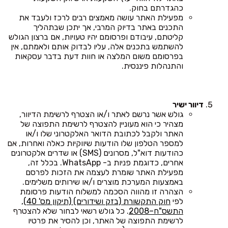
כהגדרתם בחוק.
מפעילת האתר עושה מאמצים רבים לרכז ולעבד את
התכנים באתר בדיוק המרבי, אך יתכן שבתהליך
קליטתם, עיבודם ופרסומם יהיו טעויות, אם ברצון הגולש
להשתמש בתכנים אלה, עליו לבדוק אותם ולאמתם, אין
בפרסומם משום המלצה או חוות דעת בדבר עסקאות
והתנהלות פיננסית.
דיוור ישיר
גולש אשר נרשם לאתר ו/או הצטרף לרשימת הדיוור,
מצהיר כי הוא מעוניין להצטרף לרשימת התפוצה של
האתר ולקבל לכתובת הדואר האלקטרוני שלו ו/או
למספר הטלפון שלו הודעות שיווקיות כאלה ואחרות, אם
כהודעות דוא"ל, מסרונים (SMS) או שדרים אלקטרונים
אחרים, כדוגמת פניות ב- WhatsApp. בכלל זה,
מפעילת האתר שומרת לעצמה את הזכות לפרסם
באמצעות המערכת מוצרים ו/או שירותים משלימים.
הצהרה זו מהווה הסכמה למשלוח הודעות פרסומת
לפי
חוק התקשורת (בזק ושידורים) (תיקון מס' 40),
התשס"ח–2008
. כל גולש רשאי לבחור שלא להצטרף
לרשימת התפוצה של האתר, וכן להסיר את פרטיו