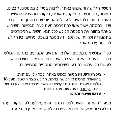
המשך הגלישה והשימוש באתר, לרבות במידע, מסמכים, קבצים,
תמונות, טקסטים, גרפיקה, תיאורים, ביקורות ומוצרים המצויים
באתר, כפופים לתנאים ולמגבלות המפורטים במסמך זה, וכן כל
שינוי במסמך, אשר עשוי להתפרסם מעת לעת. הגלישה והשימוש
באתר מהווה את הסכמת הגולש ל
כל
תנאי השימוש המפורטים
בתקנון זה ולהיותו של תקנון זה מסמך משפטי מחייב, בין הגולש
לבין מפעילת האתר.
ככל והגולש אינו מסכים לאלו מן התנאים הקבועים בתקנון, הגולש
נדרש לצאת מן האתר, לא להשאיר בו פרטים או לרכוש בו ולא
לעשות כל שימוש במידע ובשירותים הנוספים המצויים בו.
גיל הגולש
: אין מניעה לגלוש באתר, בכל גיל. עם זאת,
בהשארת פרטים או רכישה באתר, הגולש מצהיר שגילו מעל 18.
גולשים צעירים יותר מתבקשים להשאיר פרטים או לבצע רכישה
באתר
אך ורק
באמצעות אחד ההורים.
עדכון ושינוי התקנון
מפעילת האתר רשאית לשנות תקנון זה מעת לעת לפי שיקול דעתו
הבלעדי והמלא, ושינויים אלה ייכנסו לתוקפם באופן מיידי, עם