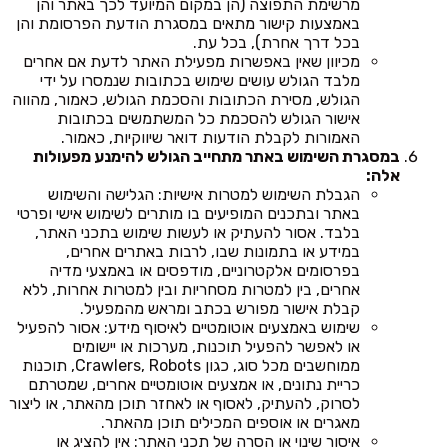
מרשימת התפוצה (הן במקום המיועד לכך באתר והן
באמצעות קישור מתאים במסגרת הודעת הפרסומת והן
בכל דרך אחרת), בכל עת.
מכיוון שאין באפשרות מפעילת האתר לדעת אם אחרים
מלבד הגולש עושים שימוש בכתובות שנמסרו על ידי
הגולש, מסירת הכתובות והסכמת הגולש, כאמור, מהווה
אישור הגולש להסכמת כל המשתמשים בכתובות
האמורות לקבלת הודעות דואר שיווקיות, כאמור.
במסגרת השימוש באתר מתחייב הגולש להימנע מפעולות
אלה:
הגבלת השימוש למטרות אישיות: הגלישה והשימוש
באתר ובתכנים המופיעים בו מותרים לשימוש אישי ופרטי
בלבד. אסור להעתיק או לעשות שימוש בתכני האתר,
במידע או בתמונות שבו, לרבות באתרים אחרים,
בפרסומים אלקטרוניים, מודפסים או באמצעי מדיה
אחרים, בין למטרות מסחריות ובין למטרות אחרות, ללא
קבלת אישור מפורש בכתב ומראש מהמפעיל.
שימוש באמצעים אוטומטיים לאיסוף מידע: אסור להפעיל
או לאפשר להפעיל תוכנות, מערכות או יישומים
ממוחשבים מכל סוג, כגון Crawlers, Robots, תוכנות
כריית נתונים, או אמצעים אוטומטיים אחרים, שמטרתם
לסרוק, להעתיק, לאסוף או לאחזר תוכן מהאתר, או ליצור
מאגרים או אוספים המכילים תוכן מהאתר.
איסור שינוי או הסרה של תכני האתר: אין להציג או