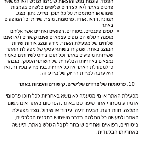
הפסד, עוגמת נפש והוצאות שייגרמו לגולש ו/או למשאיר
פרטים באתר ו/או לצדדים שלישיים כלשהם בעקבות
שימוש או הסתמכות על כל תוכן, מידע, נתון, מצג,
תמונה, וידאו, אודיו, פרסומת, מוצר, שירות וכו' המופעים
באתר.
גופים פיננסיים, ביטוחיים, רפואיים ואחרים אשר אליהם
מופנה הגולש הם גופים עצמאיים ואינם קשורים ו/או אינם
שלוחים של מפעילת האתר. מידע ומצג אודות שירות
המוצג באתר, שמקורו בשותף עסקי של מפעילת האתר
ששירותיו מופיעים באתר וכל תוכן ביחס לשירותים כאמור
נמצאים באחריותו הבלעדית של השותף העסקי. מובהר
כי למפעילת האתר אין כל אחריות בגין מידע מעין זה, ואין
היא ערבה למידת הדיוק של מידע זה.
פרסומות של צדדים שלישיים, קישורים והפניות באתר
מפעילת האתר או מי מטעמה לא נושא באחריות לכל תוכן פרסומי
או מידע מסחרי אחר שיפורסם באתר. הפרסום באתר אינו משום
המלצה, חוות דעת, הבעת דעה, עידוד או שידול, מצד מפעילת
האתר ולמעשה כל החלטה בדבר השימוש בתכנים הכלכליים,
ביטוחיים, רפואיים ואחרים שיבחר לקבל הגולש באתר, תיעשה
באחריותו הבלעדית.