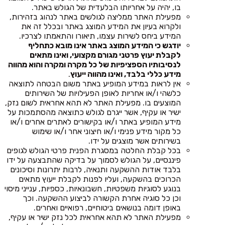
בו, יהיה על אחריותו הבלעדית של הגולש באתר.
מפעילת האתר ממליצה לגולשים באתר לנהוג בזהירות,
ולקרוא בעיון את המידע המוצג באתר ובכלל זה את
המידע ביחס לשירות עצמו, תיאורו והתאמתו לצרכיו.
יודגש כי המידע המוצג באתר אינו מובא כתחליף
לקבלת יעוץ פרטני מגורם מקצועי, ואינו מתאים
לנסיבותיו הספציפיות של כל מקרה ומקרה והוא מהווה
מידע כללי בלבד, ואינו מהווה ייעוץ
.
אין לראות במידע המופיע באתר משום הבטחה לתוצאה
כלשהי ו/או אחריות לאופן הפעילויות של השירותים
המוצעים בו. מפעילת האתר לא תהא אחראית לשום נזק,
ישיר או עקיף, אשר ייגרם לגולש כתוצאה מהסתמכות על
מידע המופיע באתר ו/או בקישורים לאתרים אחרים ו/או
כל מקור מידע פנימי ו/או חיצוני אחר ו/או שימוש
בשירותים אשר מוצגים על ידו.
בכל קבלת החלטה במסגרת הפנית פרטי הגולש לגופים
פיננסיים, על הגולש לסמוך על בדיקה שהתבצעה על ידו
בלבד אודות ההשקעה ותנאיה, לרבות יתרונות וסיכונים
הכרוכים בהשקעה, ועליו לפנות לקבלת ייעוץ מתאים
בנוגע לסוגיות משפטיות, חשבונאיות, כספיות, ענייני מיסוי
וכן כל סוגיה אחרת הקשורה לביצוע ההשקעה. וכך
באופן דומה בנושאים ביטוחיים, רפואיים ואחרים.
מפעילת האתר לא תהא אחראית לכל נזק ישיר או עקיף,