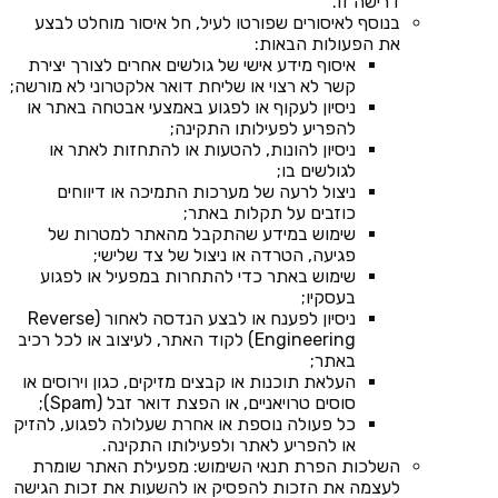
דרישה זו.
בנוסף לאיסורים שפורטו לעיל, חל איסור מוחלט לבצע
את הפעולות הבאות:
איסוף מידע אישי של גולשים אחרים לצורך יצירת
קשר לא רצוי או שליחת דואר אלקטרוני לא מורשה;
ניסיון לעקוף או לפגוע באמצעי אבטחה באתר או
להפריע לפעילותו התקינה;
ניסיון להונות, להטעות או להתחזות לאתר או
לגולשים בו;
ניצול לרעה של מערכות התמיכה או דיווחים
כוזבים על תקלות באתר;
שימוש במידע שהתקבל מהאתר למטרות של
פגיעה, הטרדה או ניצול של צד שלישי;
שימוש באתר כדי להתחרות במפעיל או לפגוע
בעסקיו;
ניסיון לפענח או לבצע הנדסה לאחור (Reverse
Engineering) לקוד האתר, לעיצוב או לכל רכיב
באתר;
העלאת תוכנות או קבצים מזיקים, כגון וירוסים או
סוסים טרויאניים, או הפצת דואר זבל (Spam);
כל פעולה נוספת או אחרת שעלולה לפגוע, להזיק
או להפריע לאתר ולפעילותו התקינה.
השלכות הפרת תנאי השימוש: מפעילת האתר שומרת
לעצמה את הזכות להפסיק או להשעות את זכות הגישה