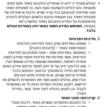
הגולש מצהיר כי ידוע לו שהמידע והתכנים באתר אינם חפים
מטעויות, והם יכולים להשתנות מעת לעת, וכי מפעילת האתר
אינה אחראית לנכונותם בכל צורה שהיא, לרבות אי אחריות של
מפעילת האתר בגין תוצאות ונזקים כלשהם העלולים להיגרם
מהסתמכות על המידע והתכנים באתר במישרין ו/או
בעקיפין.
השימוש במידע המצוי באתר הינו באחריות הגולש
בלבד
.
מדיניות הפרטיות
שימוש בשירותים שלנו כפוף למדיניות הפרטיות
המפורסמת באתר – [להכניס כתובת]
בשימושך בשירותים שלנו – אתה מסכים גם למדיניות
הפרטיות, אשר מפרטת את מדיניות איסוף המידע לסוגיו,
מטרות האיסוף, השימושים שנעשה במידע שנאסף ועוד.
שים לב! אינך חייב על-פי חוק למסור פרטים ומידע האישי.
מסירתם תלויה בהסכמתך וברצונך החופשי בלבד.
מסירת פרטים שגויים, או אי מסירת מלוא הפרטים
הנדרשים, עלולים למנוע ממך את האפשרות להשלים את
הרישום, לפגוע באיכות השירות הניתן לך או באפשרות
לקבלו, וכן לפגוע ביכולת ליצור איתך קשר, במידת
הצורך.
קניין רוחני ותכני האתר
כל התכנים והחומרים המצויים באתר, לרבות ומבלי
למעט, קוד המקור, עיצוב האתר, סימני המסחר,