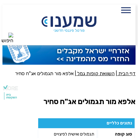
עם מתכנן פיננסי, השאירו פרטים:
שם מלא
נייד
פורטל פיננסי חדשני
חיפוש
פעולה נדרשת
היכן מנוהל החיסכון?
דף הבית
|
השוואת קופות גמל
|
אלפא מור תגמולים אג"ח סחיר
סכום חיסכון בקרן
אלפא מור תגמולים אג"ח סחיר
אני מאשר את תנאיי השימוש והפרטיות של האתר
מאשר כי פרטיי ישמשו לקבלת פניות והצעות שיווקיות למוצרים
נתונים כלליים
פנסיוניים\ביטוח באמצעות טלפון, מייל או SMS מאיתנו או צד שלישי
סוג קופה
תגמולים ואישית לפיצויים
שליחה