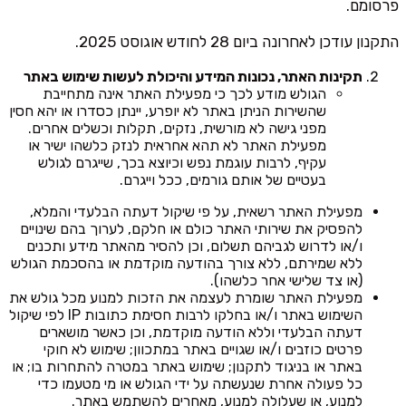
פרסומם.
התקנון עודכן לאחרונה ביום 28 לחודש אוגוסט 2025.
תקינות האתר, נכונות המידע והיכולת לעשות שימוש באתר
הגולש מודע לכך כי מפעילת האתר אינה מתחייבת
שהשירות הניתן באתר לא יופרע, יינתן כסדרו או יהא חסין
מפני גישה לא מורשית, נזקים, תקלות וכשלים אחרים.
מפעילת האתר לא תהא אחראית לנזק כלשהו ישיר או
עקיף, לרבות עוגמת נפש וכיוצא בכך, שייגרם לגולש
בעטיים של אותם גורמים, ככל וייגרם.
מפעילת האתר רשאית, על פי שיקול דעתה הבלעדי והמלא,
להפסיק את שירותי האתר כולם או חלקם, לערוך בהם שינויים
ו/או לדרוש לגביהם תשלום, וכן להסיר מהאתר מידע ותכנים
ללא שמירתם, ללא צורך בהודעה מוקדמת או בהסכמת הגולש
(או צד שלישי אחר כלשהו).
מפעילת האתר שומרת לעצמה את הזכות למנוע מכל גולש את
השימוש באתר ו/או בחלקו לרבות חסימת כתובות IP לפי שיקול
דעתה הבלעדי וללא הודעה מוקדמת, וכן כאשר מושארים
פרטים כוזבים ו/או שגויים באתר במתכוון; שימוש לא חוקי
באתר או בניגוד לתקנון; שימוש באתר במטרה להתחרות בו; או
כל פעולה אחרת שנעשתה על ידי הגולש או מי מטעמו כדי
למנוע, או שעלולה למנוע, מאחרים להשתמש באתר.