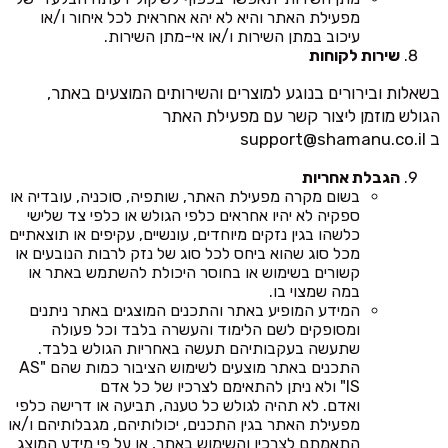
מפעילת האתר והיא לא יהא אחראית לכל איחור ו/או
עיכוב במתן השירות ו/או אי-מתן השירות.
שירות לקוחות
בשאלות ובירורים בנוגע למוצרים והשירותים המוצעים באתר,
הגולש מוזמן ליצור קשר עם מפעילת האתר
ב
support@shamanu.co.il
הגבלת אחריות
בשום מקרה מפעילת האתר, שותפיה, סוכניה, עובדיה או
ספקיה לא יהיו אחראים כלפי הגולש או כלפי צד שלישי
כלשהו בגין נזקים מיוחדים, עונשיים, עקיפים או תוצאתיים
מכל סוג שהוא ביחס לכל סוג של נזק לרבות הנובעים או
קשורים בשימוש או בחוסר היכולת להשתמש באתר או
במה שמצוי בו.
המידע המופיע באתר והתכנים המוצגים באתר ניתנים
ומסופקים לשם הלימוד והעשרה בלבד וכל פעולה
שתעשה בעקבותיהם תעשה באחריות הגולש בלבד.
התכנים באתר מוצעים לשימוש הציבור כמות שהם "AS
IS" ולא ניתן להתאימם לצרכיו של כל אדם
ואדם. לא תהיה לגולש כל טענה, תביעה או דרישה כלפי
מפעילת האתר בגין התכנים, יכולותיהם, מגבלותיהם ו/או
התאמתם לצרכיו והשימוש באתר, או על פי מידע המוצג