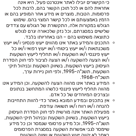
כי הקישורים יובילו לאתר אינטרנט פעיל, היא אינה
אחראית להם או לכל תוכן הקשור בהם, לרבות לכל
פרסומות, הטבות, מוצרים או מידע אחר המופיע בהם או
הזמין באמצעותם או לכל קישור המצוי בהם. שימוש
הגולש במקורות אלה, התקשורת של הגולש עם צדדים
שלישיים במסגרתם, וכל נזק שלכאורה יגרם לגולש
כתוצאה משימוש בהם – הנו באחריותו בלבד.
התכנים והמידע באתר אינו מהווים ייעוץ פנסיוני ו/או ייעוץ
משכנתאות ו/או ייעוץ ביטוחי ו/או ייעוץ רפואי ו/או כל
ייעוץ פיננסי ו/או השקעות ו/או תחליף לייעוץ השקעות
ו/או הצעה להשקעה ו/או הצעה לציבור לפי חוק הסדרת
העיסוק בייעוץ השקעות, בשיווק השקעות ובניהול תיקי
השקעות, תשנ"ה-1995, ולפי חוק ניירות ערך,
תשכ"ח-1968.
המידע באתר אינו מהווה הצעה להשקעה, וכן המידע אינו
מהווה תחליף לייעוץ פיננסי כלשהו המתחשב בנתונים
ובצרכים המיוחדים של כל אדם.
אין בתכנים ובמידע המובא באתר כדי להוות התחייבות
להנחה ו/או רווח ו/או תשואה עודפת.
מפעילת האתר אינה מורשית לפי חוק הסדרת העיסוק
בייעוץ השקעות, בשיווק השקעות ובניהול תיקי השקעות,
תשנ"ה-1995, וכל מידע פרסומי שנמסר וכן כל מידע
שיימסר לגבי אפשרות השקעה במסגרת הפרסומים
באתר לא יהווה ייעוץ השקעות או שיווק השקעות