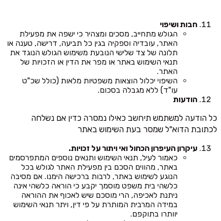
חבות ושיפוי
הגולש מתחייב, מסכים ומצהיר כי ישפה את מפעילת
האתר, עובדיה וספקיה בגין כל תביעה, דרישה, טענה או
תלונה של צד שלישי הנובעת משימוש הגולש הנוגד את
תנאי השימוש באתר או מפר את הדין או הזכויות של
האתר.
השיפוי יכלול הוצאות משפטיות מלאות (כולל שכ"ט
עו"ד) ללא מגבלה בסכום.
הודעות
כל הודעה למשתמש תיחשב כאילו נמסרה כדין אם נשלחה
לכתובת הדוא"ל שמסר בעת השימוש באתר
עיקרון העיפרון הכחול ואי ויתור על זכויות.
כאמור לעיל, תנאי השימוש ותנאים נוספים המתפרסמים
באתר, מהווים הסכם בין מפעילת האתר לגולש בכל
הנוגע לשימוש באתר, לרבות ברכישה הימנו. אם מסיבה
כלשהי בית משפט מוסמך יקבע כי הוראה כלשהי אינה
ניתנת לאכיפה, הרי מוסכם שיש לאכוף את ההוראה
במידה המרבית המותרת על פי דין, ויתר תנאי השימוש
יוותרו בתוקפם.