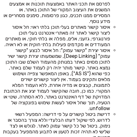
לפרסם את תכני האתר באמצעות תוכנות או אמצעים
המשנים את העיצוב המקורי של התוכן באתר, או
המסירים ממנו תכנים, כגון פרסומות, סימנים מסחריים או
מידע נוסף.
איסור קישור מאתרים בעלי תוכן בלתי ראוי: חל איסור
ליצור קישור לאתר זה מאתרי אינטרנט בעלי תוכן
פורנוגרפי, גזעני, אלים, מפלה או בלתי חוקי, או מאתרים
המעודדים או מקדמים פעילות בלתי חוקית או לא ראויה.
איסור יצירת "קישור עמוק": חל איסור לבצע "קישור
עמוק" (Deep Linking), שמשמעותו יצירת קישור ישיר
לתוכן מסוים באתר במנותק מהעמוד השלם שבו התוכן
נמצא באתר. קישור מותר יהיה רק לעמוד שלם באתר,
כפי שהוא ("AS IS"), באופן המאפשר צפייה ושימוש
מלאים ותקינים בעמוד. אין ליצור קישורים ישירים
לתמונות, קבצים או מדיה אחרת, ללא העמוד המלא
המקורי. כמו כן, חובה שהקישור לעמוד יציג את הכתובת
המדויקת של דף האינטרנט באתר, ללא הסתרה, שינוי או
הטעיה, תוך שחל איסור לעשות שימוש בפונקציה של
unfollow.
דרישת ביטול קישורים על פי דרישה: המפעיל רשאי
לדרוש, לפי שיקול דעתו הבלעדי וללא צורך בהסבר או
נימוק, ביטול של כל קישור עמוק לאתר. לגולש או לצד
שלישי לא תהיה זכות לטעון או לתבוע מהמפעיל בעקבות