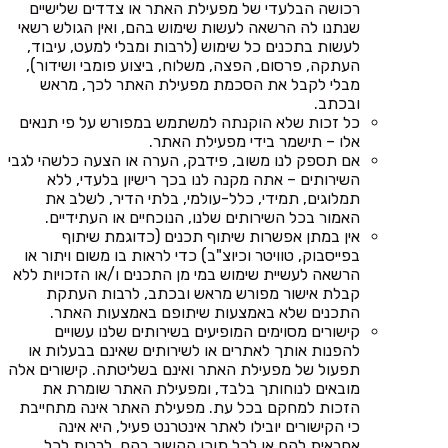
רכושה הבלעדי של מפעילת האתר או צדדים שלישיים
שנתנו לה הרשאה לעשות שימוש בהם, ואין הגולש רשאי
לעשות בתכנים כל שימוש (לרבות ומבלי למעט, עיבוד,
העתקה, פרסום, הפצה, משלוח, ביצוע פומבי ושידור),
מבלי לקבל את הסכמת מפעילת האתר לכך, מראש
ובכתב.
כל זכות שלא הוקנתה למשתמש במפורש על פי תנאים
אלו – תישמר בידי מפעילת האתר.
אם תספק לנו משוב, פידבק, הערה או הצעה כלשהי לגבי
השירותים – אתה מקנה לנו בכך רישיון בלעדי, ללא
תמלוגים, תמידי, כלל-עולמי, בלתי הדיר, לשלב את
האמור בכל השירותים שלנו, הנוכחיים או העתידיים.
אין במתן אפשרות שיתוף תכנים (כדוגמת שיתוף
בפייסבוק, טוויטר וכיוצ"ב) כדי לראות בו משום ויתור או
הרשאה לעשיית שימוש במי מן התכנים ו/או הזכויות ללא
קבלת אישור מפורש מראש ובכתב, לרבות העתקת
התכנים שלא באמצעות שיתופם באמצעות האתר.
קישורים מסוימים המופיעים בשירותים שלנו עשויים
להפנות אותך לאתרים או לשירותים שאינם בבעלות או
תפעול של מפעילת האתר ואינם בשליטתה. קישורים אלה
מובאים לנוחותך בלבד, ומפעילת האתר שומרת את
הזכות למחקם בכל עת. מפעילת האתר אינה מתחייבת
כי הקישורים יובילו לאתר אינטרנט פעיל, היא אינה
אחראית להם או לכל תוכן הקשור בהם, לרבות לכל