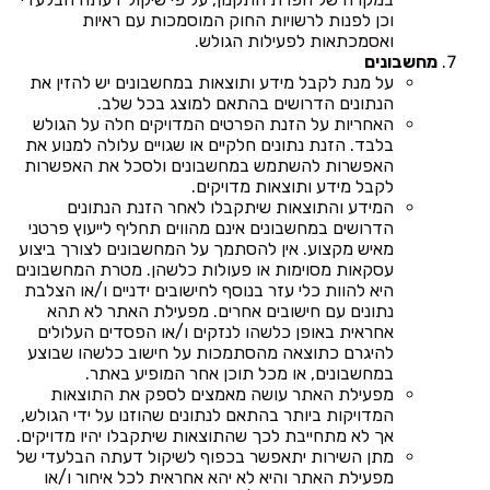
וכן לפנות לרשויות החוק המוסמכות עם ראיות
ואסמכתאות לפעילות הגולש.
מחשבונים
על מנת לקבל מידע ותוצאות במחשבונים יש להזין את
הנתונים הדרושים בהתאם למוצג בכל שלב.
האחריות על הזנת הפרטים המדויקים חלה על הגולש
בלבד. הזנת נתונים חלקיים או שגויים עלולה למנוע את
האפשרות להשתמש במחשבונים ולסכל את האפשרות
לקבל מידע ותוצאות מדויקים.
המידע והתוצאות שיתקבלו לאחר הזנת הנתונים
הדרושים במחשבונים אינם מהווים תחליף לייעוץ פרטני
מאיש מקצוע. אין להסתמך על המחשבונים לצורך ביצוע
עסקאות מסוימות או פעולות כלשהן. מטרת המחשבונים
היא להוות כלי עזר בנוסף לחישובים ידניים ו/או הצלבת
נתונים עם חישובים אחרים. מפעילת האתר לא תהא
אחראית באופן כלשהו לנזקים ו/או הפסדים העלולים
להיגרם כתוצאה מהסתמכות על חישוב כלשהו שבוצע
במחשבונים, או מכל תוכן אחר המופיע באתר.
מפעילת האתר עושה מאמצים לספק את התוצאות
המדויקות ביותר בהתאם לנתונים שהוזנו על ידי הגולש,
אך לא מתחייבת לכך שהתוצאות שיתקבלו יהיו מדויקים.
מתן השירות יתאפשר בכפוף לשיקול דעתה הבלעדי של
מפעילת האתר והיא לא יהא אחראית לכל איחור ו/או