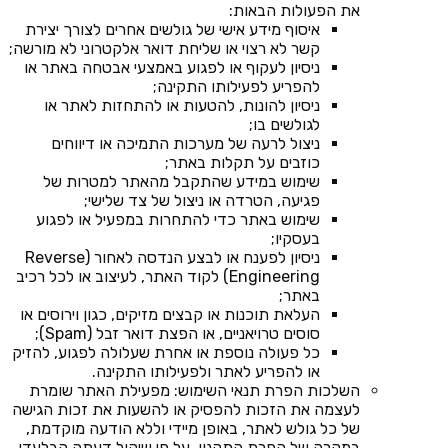
את הפעולות הבאות:
איסוף מידע אישי של גולשים אחרים לצורך יצירת
קשר לא רצוי או שליחת דואר אלקטרוני לא מורשה;
ניסיון לעקוף או לפגוע באמצעי אבטחה באתר או
להפריע לפעילותו התקינה;
ניסיון להונות, להטעות או להתחזות לאתר או
לגולשים בו;
ניצול לרעה של מערכות התמיכה או דיווחים
כוזבים על תקלות באתר;
שימוש במידע שהתקבל מהאתר למטרות של
פגיעה, הטרדה או ניצול של צד שלישי;
שימוש באתר כדי להתחרות במפעיל או לפגוע
בעסקיו;
ניסיון לפענח או לבצע הנדסה לאחור (Reverse
Engineering) לקוד האתר, לעיצוב או לכל רכיב
באתר;
העלאת תוכנות או קבצים מזיקים, כגון וירוסים או
סוסים טרויאניים, או הפצת דואר זבל (Spam);
כל פעולה נוספת או אחרת שעלולה לפגוע, להזיק
או להפריע לאתר ולפעילותו התקינה.
השלכות הפרת תנאי השימוש: מפעילת האתר שומרת
לעצמה את הזכות להפסיק או להשעות את זכות הגישה
של כל גולש לאתר, באופן מיידי וללא הודעה מוקדמת,
במקרה של הפרת התקנון, על פי שיקול דעתה הבלעדי