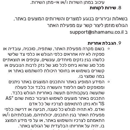
עיכוב במתן השירות ו/או אי-מתן השירות.
שירות לקוחות
בשאלות ובירורים בנוגע למוצרים והשירותים המוצעים באתר,
הגולש מוזמן ליצור קשר עם מפעילת האתר
ב
support@shamanu.co.il
הגבלת אחריות
בשום מקרה מפעילת האתר, שותפיה, סוכניה, עובדיה או
ספקיה לא יהיו אחראים כלפי הגולש או כלפי צד שלישי
כלשהו בגין נזקים מיוחדים, עונשיים, עקיפים או תוצאתיים
מכל סוג שהוא ביחס לכל סוג של נזק לרבות הנובעים או
קשורים בשימוש או בחוסר היכולת להשתמש באתר או
במה שמצוי בו.
המידע המופיע באתר והתכנים המוצגים באתר ניתנים
ומסופקים לשם הלימוד והעשרה בלבד וכל פעולה
שתעשה בעקבותיהם תעשה באחריות הגולש בלבד.
התכנים באתר מוצעים לשימוש הציבור כמות שהם "AS
IS" ולא ניתן להתאימם לצרכיו של כל אדם
ואדם. לא תהיה לגולש כל טענה, תביעה או דרישה כלפי
מפעילת האתר בגין התכנים, יכולותיהם, מגבלותיהם ו/או
התאמתם לצרכיו והשימוש באתר, או על פי מידע המוצג
בו, יהיה על אחריותו הבלעדית של הגולש באתר.