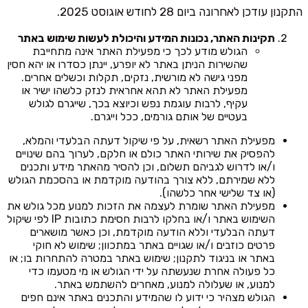
התקנון עודכן לאחרונה ביום 28 לחודש אוגוסט 2025.
תקינות האתר, נכונות המידע והיכולת לעשות שימוש באתר
הגולש מודע לכך כי מפעילת האתר אינה מתחייבת
שהשירות הניתן באתר לא יופרע, יינתן כסדרו או יהא חסין
מפני גישה לא מורשית, נזקים, תקלות וכשלים אחרים.
מפעילת האתר לא תהא אחראית לנזק כלשהו ישיר או
עקיף, לרבות עוגמת נפש וכיוצא בכך, שייגרם לגולש
בעטיים של אותם גורמים, ככל וייגרם.
מפעילת האתר רשאית, על פי שיקול דעתה הבלעדי והמלא,
להפסיק את שירותי האתר כולם או חלקם, לערוך בהם שינויים
ו/או לדרוש לגביהם תשלום, וכן להסיר מהאתר מידע ותכנים
ללא שמירתם, ללא צורך בהודעה מוקדמת או בהסכמת הגולש
(או צד שלישי אחר כלשהו).
מפעילת האתר שומרת לעצמה את הזכות למנוע מכל גולש את
השימוש באתר ו/או בחלקו לרבות חסימת כתובות IP לפי שיקול
דעתה הבלעדי וללא הודעה מוקדמת, וכן כאשר מושארים
פרטים כוזבים ו/או שגויים באתר במתכוון; שימוש לא חוקי
באתר או בניגוד לתקנון; שימוש באתר במטרה להתחרות בו; או
כל פעולה אחרת שנעשתה על ידי הגולש או מי מטעמו כדי
למנוע, או שעלולה למנוע, מאחרים להשתמש באתר.
הגולש מצהיר כי ידוע לו שהמידע והתכנים באתר אינם חפים