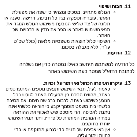
חבות ושיפוי
הגולש מתחייב, מסכים ומצהיר כי ישפה את מפעילת
האתר, עובדיה וספקיה בגין כל תביעה, דרישה, טענה או
תלונה של צד שלישי הנובעת משימוש הגולש הנוגד את
תנאי השימוש באתר או מפר את הדין או הזכויות של
האתר.
השיפוי יכלול הוצאות משפטיות מלאות (כולל שכ"ט
עו"ד) ללא מגבלה בסכום.
הודעות
כל הודעה למשתמש תיחשב כאילו נמסרה כדין אם נשלחה
לכתובת הדוא"ל שמסר בעת השימוש באתר
עיקרון העיפרון הכחול ואי ויתור על זכויות.
כאמור לעיל, תנאי השימוש ותנאים נוספים המתפרסמים
באתר, מהווים הסכם בין מפעילת האתר לגולש בכל
הנוגע לשימוש באתר, לרבות ברכישה הימנו. אם מסיבה
כלשהי בית משפט מוסמך יקבע כי הוראה כלשהי אינה
ניתנת לאכיפה, הרי מוסכם שיש לאכוף את ההוראה
במידה המרבית המותרת על פי דין, ויתר תנאי השימוש
יוותרו בתוקפם.
אין באי אכיפה של תנייה כדי לגרוע מתוקפה או כדי
להוות ויתור עליה.