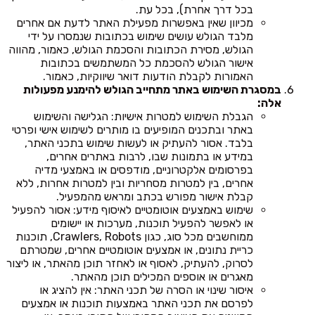
בכל דרך אחרת), בכל עת.
מכיוון שאין באפשרות מפעילת האתר לדעת אם אחרים
מלבד הגולש עושים שימוש בכתובות שנמסרו על ידי
הגולש, מסירת הכתובות והסכמת הגולש, כאמור, מהווה
אישור הגולש להסכמת כל המשתמשים בכתובות
האמורות לקבלת הודעות דואר שיווקיות, כאמור.
במסגרת השימוש באתר מתחייב הגולש להימנע מפעולות
אלה:
הגבלת השימוש למטרות אישיות: הגלישה והשימוש
באתר ובתכנים המופיעים בו מותרים לשימוש אישי ופרטי
בלבד. אסור להעתיק או לעשות שימוש בתכני האתר,
במידע או בתמונות שבו, לרבות באתרים אחרים,
בפרסומים אלקטרוניים, מודפסים או באמצעי מדיה
אחרים, בין למטרות מסחריות ובין למטרות אחרות, ללא
קבלת אישור מפורש בכתב ומראש מהמפעיל.
שימוש באמצעים אוטומטיים לאיסוף מידע: אסור להפעיל
או לאפשר להפעיל תוכנות, מערכות או יישומים
ממוחשבים מכל סוג, כגון Crawlers, Robots, תוכנות
כריית נתונים, או אמצעים אוטומטיים אחרים, שמטרתם
לסרוק, להעתיק, לאסוף או לאחזר תוכן מהאתר, או ליצור
מאגרים או אוספים המכילים תוכן מהאתר.
איסור שינוי או הסרה של תכני האתר: אין להציג או
לפרסם את תכני האתר באמצעות תוכנות או אמצעים