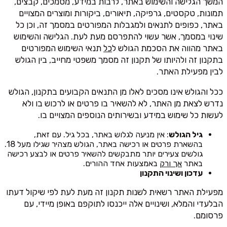
המשך הגלישה והשימוש באתר, לרבות במידע, מסמכים, קבצים,
תמונות, טקסטים, גרפיקה, תיאורים, ביקורות ומוצרים המצויים
באתר, כפופים לתנאים ולמגבלות המפורטים במסמך זה, וכן כל
שינוי במסמך, אשר עשוי להתפרסם מעת לעת. הגלישה והשימוש
באתר מהווה את הסכמת הגולש ל
כל
תנאי השימוש המפורטים
בתקנון זה ולהיותו של תקנון זה מסמך משפטי מחייב, בין הגולש
לבין מפעילת האתר.
ככל והגולש אינו מסכים לאלו מן התנאים הקבועים בתקנון, הגולש
נדרש לצאת מן האתר, לא להשאיר בו פרטים או לרכוש בו ולא
לעשות כל שימוש במידע ובשירותים הנוספים המצויים בו.
גיל הגולש
: אין מניעה לגלוש באתר, בכל גיל. עם זאת,
בהשארת פרטים או רכישה באתר, הגולש מצהיר שגילו מעל 18.
גולשים צעירים יותר מתבקשים להשאיר פרטים או לבצע רכישה
באתר
אך ורק
באמצעות אחד ההורים.
עדכון ושינוי התקנון
מפעילת האתר רשאית לשנות תקנון זה מעת לעת לפי שיקול דעתו
הבלעדי והמלא, ושינויים אלה ייכנסו לתוקפם באופן מיידי, עם
פרסומם.