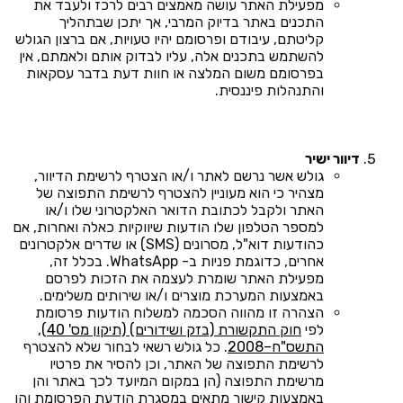
מפעילת האתר עושה מאמצים רבים לרכז ולעבד את
התכנים באתר בדיוק המרבי, אך יתכן שבתהליך
קליטתם, עיבודם ופרסומם יהיו טעויות, אם ברצון הגולש
להשתמש בתכנים אלה, עליו לבדוק אותם ולאמתם, אין
בפרסומם משום המלצה או חוות דעת בדבר עסקאות
והתנהלות פיננסית.
דיוור ישיר
גולש אשר נרשם לאתר ו/או הצטרף לרשימת הדיוור,
מצהיר כי הוא מעוניין להצטרף לרשימת התפוצה של
האתר ולקבל לכתובת הדואר האלקטרוני שלו ו/או
למספר הטלפון שלו הודעות שיווקיות כאלה ואחרות, אם
כהודעות דוא"ל, מסרונים (SMS) או שדרים אלקטרונים
אחרים, כדוגמת פניות ב- WhatsApp. בכלל זה,
מפעילת האתר שומרת לעצמה את הזכות לפרסם
באמצעות המערכת מוצרים ו/או שירותים משלימים.
הצהרה זו מהווה הסכמה למשלוח הודעות פרסומת
לפי
חוק התקשורת (בזק ושידורים) (תיקון מס' 40),
התשס"ח–2008
. כל גולש רשאי לבחור שלא להצטרף
לרשימת התפוצה של האתר, וכן להסיר את פרטיו
מרשימת התפוצה (הן במקום המיועד לכך באתר והן
באמצעות קישור מתאים במסגרת הודעת הפרסומת והן