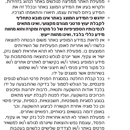
מפעילת האתר ממליצה לגולשים באתר לנהוג בזהירות,
ולקרוא בעיון את המידע המוצג באתר ובכלל זה את
המידע ביחס לשירות עצמו, תיאורו והתאמתו לצרכיו.
יודגש כי המידע המוצג באתר אינו מובא כתחליף
לקבלת יעוץ פרטני מגורם מקצועי, ואינו מתאים
לנסיבותיו הספציפיות של כל מקרה ומקרה והוא מהווה
מידע כללי בלבד, ואינו מהווה ייעוץ
.
אין לראות במידע המופיע באתר משום הבטחה לתוצאה
כלשהי ו/או אחריות לאופן הפעילויות של השירותים
המוצעים בו. מפעילת האתר לא תהא אחראית לשום נזק,
ישיר או עקיף, אשר ייגרם לגולש כתוצאה מהסתמכות על
מידע המופיע באתר ו/או בקישורים לאתרים אחרים ו/או
כל מקור מידע פנימי ו/או חיצוני אחר ו/או שימוש
בשירותים אשר מוצגים על ידו.
בכל קבלת החלטה במסגרת הפנית פרטי הגולש לגופים
פיננסיים, על הגולש לסמוך על בדיקה שהתבצעה על ידו
בלבד אודות ההשקעה ותנאיה, לרבות יתרונות וסיכונים
הכרוכים בהשקעה, ועליו לפנות לקבלת ייעוץ מתאים
בנוגע לסוגיות משפטיות, חשבונאיות, כספיות, ענייני מיסוי
וכן כל סוגיה אחרת הקשורה לביצוע ההשקעה. וכך
באופן דומה בנושאים ביטוחיים, רפואיים ואחרים.
מפעילת האתר לא תהא אחראית לכל נזק ישיר או עקיף,
הפסד, עוגמת נפש והוצאות שייגרמו לגולש ו/או למשאיר
פרטים באתר ו/או לצדדים שלישיים כלשהם בעקבות