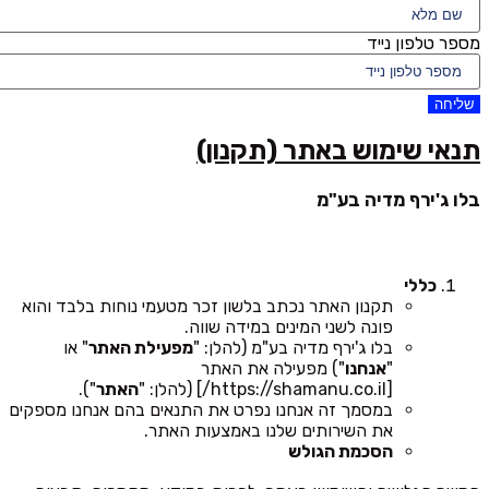
מספר טלפון נייד
שליחה
תנאי שימוש באתר (תקנון)
בלו ג'ירף מדיה בע"מ
כללי
תקנון האתר נכתב בלשון זכר מטעמי נוחות בלבד והוא
פונה לשני המינים במידה שווה.
בלו ג'ירף מדיה בע"מ (להלן: "
מפעילת האתר
" או
"
אנחנו
") מפעילה את האתר
[https://shamanu.co.il/] (להלן: "
האתר
").
במסמך זה אנחנו נפרט את התנאים בהם אנחנו מספקים
את השירותים שלנו באמצעות האתר.
הסכמת הגולש