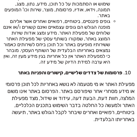
שימוש או הסתמכות על כל תוכן, מידע, נתון, מצג,
תמונה, וידאו, אודיו, פרסומת, מוצר, שירות וכו' המופעים
באתר.
גופים פיננסיים, ביטוחיים, רפואיים ואחרים אשר אליהם
מופנה הגולש הם גופים עצמאיים ואינם קשורים ו/או אינם
שלוחים של מפעילת האתר. מידע ומצג אודות שירות
המוצג באתר, שמקורו בשותף עסקי של מפעילת האתר
ששירותיו מופיעים באתר וכל תוכן ביחס לשירותים כאמור
נמצאים באחריותו הבלעדית של השותף העסקי. מובהר
כי למפעילת האתר אין כל אחריות בגין מידע מעין זה, ואין
היא ערבה למידת הדיוק של מידע זה.
פרסומות של צדדים שלישיים, קישורים והפניות באתר
מפעילת האתר או מי מטעמה לא נושא באחריות לכל תוכן פרסומי
או מידע מסחרי אחר שיפורסם באתר. הפרסום באתר אינו משום
המלצה, חוות דעת, הבעת דעה, עידוד או שידול, מצד מפעילת
האתר ולמעשה כל החלטה בדבר השימוש בתכנים הכלכליים,
ביטוחיים, רפואיים ואחרים שיבחר לקבל הגולש באתר, תיעשה
באחריותו הבלעדית.