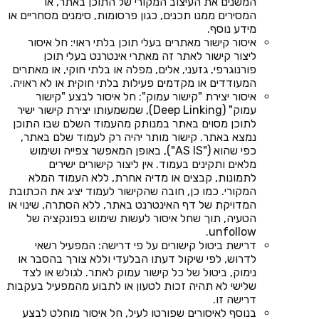
המשנים את העיצוב המקורי של התוכן באתר, או
המסירים ממנו תכנים, כגון פרסומות, סימנים מסחריים או
מידע נוסף.
איסור קישור מאתרים בעלי תוכן בלתי ראוי: חל איסור
ליצור קישור לאתר זה מאתרי אינטרנט בעלי תוכן
פורנוגרפי, גזעני, אלים, מפלה או בלתי חוקי, או מאתרים
המעודדים או מקדמים פעילות בלתי חוקית או לא ראויה.
איסור יצירת "קישור עמוק": חל איסור לבצע "קישור
עמוק" (Deep Linking), שמשמעותו יצירת קישור ישיר
לתוכן מסוים באתר במנותק מהעמוד השלם שבו התוכן
נמצא באתר. קישור מותר יהיה רק לעמוד שלם באתר,
כפי שהוא ("AS IS"), באופן המאפשר צפייה ושימוש
מלאים ותקינים בעמוד. אין ליצור קישורים ישירים
לתמונות, קבצים או מדיה אחרת, ללא העמוד המלא
המקורי. כמו כן, חובה שהקישור לעמוד יציג את הכתובת
המדויקת של דף האינטרנט באתר, ללא הסתרה, שינוי או
הטעיה, תוך שחל איסור לעשות שימוש בפונקציה של
unfollow.
דרישת ביטול קישורים על פי דרישה: המפעיל רשאי
לדרוש, לפי שיקול דעתו הבלעדי וללא צורך בהסבר או
נימוק, ביטול של כל קישור עמוק לאתר. לגולש או לצד
שלישי לא תהיה זכות לטעון או לתבוע מהמפעיל בעקבות
דרישה זו.
בנוסף לאיסורים שפורטו לעיל, חל איסור מוחלט לבצע