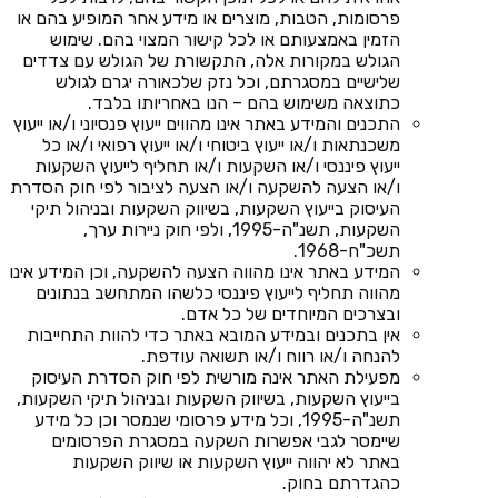
פרסומות, הטבות, מוצרים או מידע אחר המופיע בהם או
הזמין באמצעותם או לכל קישור המצוי בהם. שימוש
הגולש במקורות אלה, התקשורת של הגולש עם צדדים
שלישיים במסגרתם, וכל נזק שלכאורה יגרם לגולש
כתוצאה משימוש בהם – הנו באחריותו בלבד.
התכנים והמידע באתר אינו מהווים ייעוץ פנסיוני ו/או ייעוץ
משכנתאות ו/או ייעוץ ביטוחי ו/או ייעוץ רפואי ו/או כל
ייעוץ פיננסי ו/או השקעות ו/או תחליף לייעוץ השקעות
ו/או הצעה להשקעה ו/או הצעה לציבור לפי חוק הסדרת
העיסוק בייעוץ השקעות, בשיווק השקעות ובניהול תיקי
השקעות, תשנ"ה-1995, ולפי חוק ניירות ערך,
תשכ"ח-1968.
המידע באתר אינו מהווה הצעה להשקעה, וכן המידע אינו
מהווה תחליף לייעוץ פיננסי כלשהו המתחשב בנתונים
ובצרכים המיוחדים של כל אדם.
אין בתכנים ובמידע המובא באתר כדי להוות התחייבות
להנחה ו/או רווח ו/או תשואה עודפת.
מפעילת האתר אינה מורשית לפי חוק הסדרת העיסוק
בייעוץ השקעות, בשיווק השקעות ובניהול תיקי השקעות,
תשנ"ה-1995, וכל מידע פרסומי שנמסר וכן כל מידע
שיימסר לגבי אפשרות השקעה במסגרת הפרסומים
באתר לא יהווה ייעוץ השקעות או שיווק השקעות
כהגדרתם בחוק.