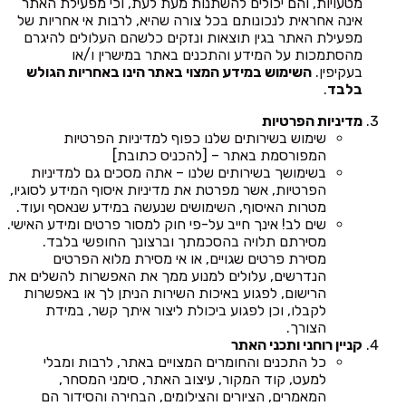
מטעויות, והם יכולים להשתנות מעת לעת, וכי מפעילת האתר
אינה אחראית לנכונותם בכל צורה שהיא, לרבות אי אחריות של
מפעילת האתר בגין תוצאות ונזקים כלשהם העלולים להיגרם
מהסתמכות על המידע והתכנים באתר במישרין ו/או
בעקיפין.
השימוש במידע המצוי באתר הינו באחריות הגולש
בלבד
.
מדיניות הפרטיות
שימוש בשירותים שלנו כפוף למדיניות הפרטיות
המפורסמת באתר – [להכניס כתובת]
בשימושך בשירותים שלנו – אתה מסכים גם למדיניות
הפרטיות, אשר מפרטת את מדיניות איסוף המידע לסוגיו,
מטרות האיסוף, השימושים שנעשה במידע שנאסף ועוד.
שים לב! אינך חייב על-פי חוק למסור פרטים ומידע האישי.
מסירתם תלויה בהסכמתך וברצונך החופשי בלבד.
מסירת פרטים שגויים, או אי מסירת מלוא הפרטים
הנדרשים, עלולים למנוע ממך את האפשרות להשלים את
הרישום, לפגוע באיכות השירות הניתן לך או באפשרות
לקבלו, וכן לפגוע ביכולת ליצור איתך קשר, במידת
הצורך.
קניין רוחני ותכני האתר
כל התכנים והחומרים המצויים באתר, לרבות ומבלי
למעט, קוד המקור, עיצוב האתר, סימני המסחר,
המאמרים, הציורים והצילומים, הבחירה והסידור הם