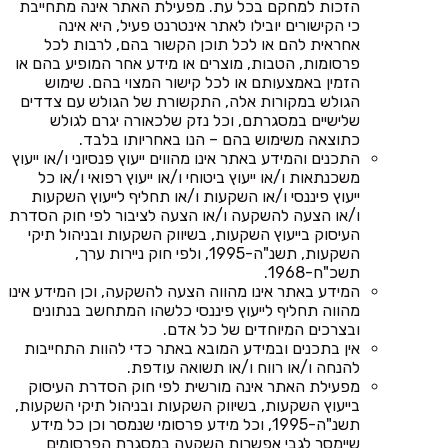
הזכות למחקם בכל עת. מפעילת האתר אינה מתחייבת
כי הקישורים יובילו לאתר אינטרנט פעיל, היא אינה
אחראית להם או לכל תוכן הקשור בהם, לרבות לכל
פרסומות, הטבות, מוצרים או מידע אחר המופיע בהם או
הזמין באמצעותם או לכל קישור המצוי בהם. שימוש
הגולש במקורות אלה, התקשורת של הגולש עם צדדים
שלישיים במסגרתם, וכל נזק שלכאורה יגרם לגולש
כתוצאה משימוש בהם – הנו באחריותו בלבד.
התכנים והמידע באתר אינו מהווים ייעוץ פנסיוני ו/או ייעוץ
משכנתאות ו/או ייעוץ ביטוחי ו/או ייעוץ רפואי ו/או כל
ייעוץ פיננסי ו/או השקעות ו/או תחליף לייעוץ השקעות
ו/או הצעה להשקעה ו/או הצעה לציבור לפי חוק הסדרת
העיסוק בייעוץ השקעות, בשיווק השקעות ובניהול תיקי
השקעות, תשנ"ה-1995, ולפי חוק ניירות ערך,
תשכ"ח-1968.
המידע באתר אינו מהווה הצעה להשקעה, וכן המידע אינו
מהווה תחליף לייעוץ פיננסי כלשהו המתחשב בנתונים
ובצרכים המיוחדים של כל אדם.
אין בתכנים ובמידע המובא באתר כדי להוות התחייבות
להנחה ו/או רווח ו/או תשואה עודפת.
מפעילת האתר אינה מורשית לפי חוק הסדרת העיסוק
בייעוץ השקעות, בשיווק השקעות ובניהול תיקי השקעות,
תשנ"ה-1995, וכל מידע פרסומי שנמסר וכן כל מידע
שיימסר לגבי אפשרות השקעה במסגרת הפרסומים