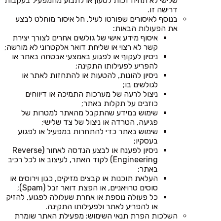
שלישי לא תהיה זכות לטעון או לתבוע מהמפעיל בעקבות
דרישה זו.
בנוסף לאיסורים שפורטו לעיל, חל איסור מוחלט לבצע
את הפעולות הבאות:
איסוף מידע אישי של גולשים אחרים לצורך יצירת
קשר לא רצוי או שליחת דואר אלקטרוני לא מורשה;
ניסיון לעקוף או לפגוע באמצעי אבטחה באתר או
להפריע לפעילותו התקינה;
ניסיון להונות, להטעות או להתחזות לאתר או
לגולשים בו;
ניצול לרעה של מערכות התמיכה או דיווחים
כוזבים על תקלות באתר;
שימוש במידע שהתקבל מהאתר למטרות של
פגיעה, הטרדה או ניצול של צד שלישי;
שימוש באתר כדי להתחרות במפעיל או לפגוע
בעסקיו;
ניסיון לפענח או לבצע הנדסה לאחור (Reverse
Engineering) לקוד האתר, לעיצוב או לכל רכיב
באתר;
העלאת תוכנות או קבצים מזיקים, כגון וירוסים או
סוסים טרויאניים, או הפצת דואר זבל (Spam);
כל פעולה נוספת או אחרת שעלולה לפגוע, להזיק
או להפריע לאתר ולפעילותו התקינה.
השלכות הפרת תנאי השימוש: מפעילת האתר שומרת