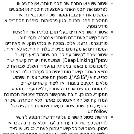
איסור שינוי או הסרה של תכני האתר: אין להציג או
לפרסם את תכני האתר באמצעות תוכנות או אמצעים
המשנים את העיצוב המקורי של התוכן באתר, או
המסירים ממנו תכנים, כגון פרסומות, סימנים מסחריים או
מידע נוסף.
איסור קישור מאתרים בעלי תוכן בלתי ראוי: חל איסור
ליצור קישור לאתר זה מאתרי אינטרנט בעלי תוכן
פורנוגרפי, גזעני, אלים, מפלה או בלתי חוקי, או מאתרים
המעודדים או מקדמים פעילות בלתי חוקית או לא ראויה.
איסור יצירת "קישור עמוק": חל איסור לבצע "קישור
עמוק" (Deep Linking), שמשמעותו יצירת קישור ישיר
לתוכן מסוים באתר במנותק מהעמוד השלם שבו התוכן
נמצא באתר. קישור מותר יהיה רק לעמוד שלם באתר,
כפי שהוא ("AS IS"), באופן המאפשר צפייה ושימוש
מלאים ותקינים בעמוד. אין ליצור קישורים ישירים
לתמונות, קבצים או מדיה אחרת, ללא העמוד המלא
המקורי. כמו כן, חובה שהקישור לעמוד יציג את הכתובת
המדויקת של דף האינטרנט באתר, ללא הסתרה, שינוי או
הטעיה, תוך שחל איסור לעשות שימוש בפונקציה של
unfollow.
דרישת ביטול קישורים על פי דרישה: המפעיל רשאי
לדרוש, לפי שיקול דעתו הבלעדי וללא צורך בהסבר או
נימוק, ביטול של כל קישור עמוק לאתר. לגולש או לצד