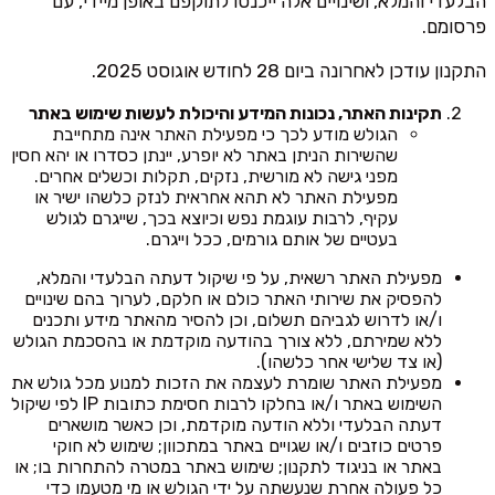
הבלעדי והמלא, ושינויים אלה ייכנסו לתוקפם באופן מיידי, עם
פרסומם.
התקנון עודכן לאחרונה ביום 28 לחודש אוגוסט 2025.
תקינות האתר, נכונות המידע והיכולת לעשות שימוש באתר
הגולש מודע לכך כי מפעילת האתר אינה מתחייבת
שהשירות הניתן באתר לא יופרע, יינתן כסדרו או יהא חסין
מפני גישה לא מורשית, נזקים, תקלות וכשלים אחרים.
מפעילת האתר לא תהא אחראית לנזק כלשהו ישיר או
עקיף, לרבות עוגמת נפש וכיוצא בכך, שייגרם לגולש
בעטיים של אותם גורמים, ככל וייגרם.
מפעילת האתר רשאית, על פי שיקול דעתה הבלעדי והמלא,
להפסיק את שירותי האתר כולם או חלקם, לערוך בהם שינויים
ו/או לדרוש לגביהם תשלום, וכן להסיר מהאתר מידע ותכנים
ללא שמירתם, ללא צורך בהודעה מוקדמת או בהסכמת הגולש
(או צד שלישי אחר כלשהו).
מפעילת האתר שומרת לעצמה את הזכות למנוע מכל גולש את
השימוש באתר ו/או בחלקו לרבות חסימת כתובות IP לפי שיקול
דעתה הבלעדי וללא הודעה מוקדמת, וכן כאשר מושארים
פרטים כוזבים ו/או שגויים באתר במתכוון; שימוש לא חוקי
באתר או בניגוד לתקנון; שימוש באתר במטרה להתחרות בו; או
כל פעולה אחרת שנעשתה על ידי הגולש או מי מטעמו כדי