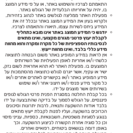
התאמתם לצרכיו והשימוש באתר, או על פי מידע המוצג
בו, יהיה על אחריותו הבלעדית של הגולש באתר.
מפעילת האתר ממליצה לגולשים באתר לנהוג בזהירות,
ולקרוא בעיון את המידע המוצג באתר ובכלל זה את
המידע ביחס לשירות עצמו, תיאורו והתאמתו לצרכיו.
יודגש כי המידע המוצג באתר אינו מובא כתחליף
לקבלת יעוץ פרטני מגורם מקצועי, ואינו מתאים
לנסיבותיו הספציפיות של כל מקרה ומקרה והוא מהווה
מידע כללי בלבד, ואינו מהווה ייעוץ
.
אין לראות במידע המופיע באתר משום הבטחה לתוצאה
כלשהי ו/או אחריות לאופן הפעילויות של השירותים
המוצעים בו. מפעילת האתר לא תהא אחראית לשום נזק,
ישיר או עקיף, אשר ייגרם לגולש כתוצאה מהסתמכות על
מידע המופיע באתר ו/או בקישורים לאתרים אחרים ו/או
כל מקור מידע פנימי ו/או חיצוני אחר ו/או שימוש
בשירותים אשר מוצגים על ידו.
בכל קבלת החלטה במסגרת הפנית פרטי הגולש לגופים
פיננסיים, על הגולש לסמוך על בדיקה שהתבצעה על ידו
בלבד אודות ההשקעה ותנאיה, לרבות יתרונות וסיכונים
הכרוכים בהשקעה, ועליו לפנות לקבלת ייעוץ מתאים
בנוגע לסוגיות משפטיות, חשבונאיות, כספיות, ענייני מיסוי
וכן כל סוגיה אחרת הקשורה לביצוע ההשקעה. וכך
באופן דומה בנושאים ביטוחיים, רפואיים ואחרים.