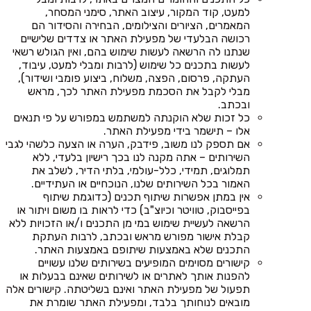
למעט, קוד המקור, עיצוב האתר, סימני המסחר,
המאמרים, הציורים והצילומים, הבחירה והסידור הם
רכושה הבלעדי של מפעילת האתר או צדדים שלישיים
שנתנו לה הרשאה לעשות שימוש בהם, ואין הגולש רשאי
לעשות בתכנים כל שימוש (לרבות ומבלי למעט, עיבוד,
העתקה, פרסום, הפצה, משלוח, ביצוע פומבי ושידור),
מבלי לקבל את הסכמת מפעילת האתר לכך, מראש
ובכתב.
כל זכות שלא הוקנתה למשתמש במפורש על פי תנאים
אלו – תישמר בידי מפעילת האתר.
אם תספק לנו משוב, פידבק, הערה או הצעה כלשהי לגבי
השירותים – אתה מקנה לנו בכך רישיון בלעדי, ללא
תמלוגים, תמידי, כלל-עולמי, בלתי הדיר, לשלב את
האמור בכל השירותים שלנו, הנוכחיים או העתידיים.
אין במתן אפשרות שיתוף תכנים (כדוגמת שיתוף
בפייסבוק, טוויטר וכיוצ"ב) כדי לראות בו משום ויתור או
הרשאה לעשיית שימוש במי מן התכנים ו/או הזכויות ללא
קבלת אישור מפורש מראש ובכתב, לרבות העתקת
התכנים שלא באמצעות שיתופם באמצעות האתר.
קישורים מסוימים המופיעים בשירותים שלנו עשויים
להפנות אותך לאתרים או לשירותים שאינם בבעלות או
תפעול של מפעילת האתר ואינם בשליטתה. קישורים אלה
מובאים לנוחותך בלבד, ומפעילת האתר שומרת את