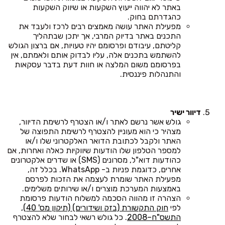
באתר לא יהווה ייעוץ השקעות או שיווק השקעות
כהגדרתם בחוק.
מפעילת האתר עושה מאמצים רבים לרכז ולעבד את
התכנים באתר בדיוק המרבי, אך יתכן שבתהליך
קליטתם, עיבודם ופרסומם יהיו טעויות, אם ברצון הגולש
להשתמש בתכנים אלה, עליו לבדוק אותם ולאמתם, אין
בפרסומם משום המלצה או חוות דעת בדבר עסקאות
והתנהלות פיננסית.
דיוור ישיר
גולש אשר נרשם לאתר ו/או הצטרף לרשימת הדיוור,
מצהיר כי הוא מעוניין להצטרף לרשימת התפוצה של
האתר ולקבל לכתובת הדואר האלקטרוני שלו ו/או
למספר הטלפון שלו הודעות שיווקיות כאלה ואחרות, אם
כהודעות דוא"ל, מסרונים (SMS) או שדרים אלקטרונים
אחרים, כדוגמת פניות ב- WhatsApp. בכלל זה,
מפעילת האתר שומרת לעצמה את הזכות לפרסם
באמצעות המערכת מוצרים ו/או שירותים משלימים.
הצהרה זו מהווה הסכמה למשלוח הודעות פרסומת
לפי
חוק התקשורת (בזק ושידורים) (תיקון מס' 40),
התשס"ח–2008
. כל גולש רשאי לבחור שלא להצטרף