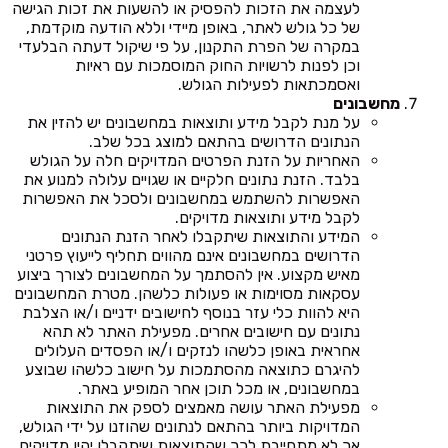
לעצמה את הזכות להפסיק או להשעות את זכות הגישה
של כל גולש לאתר, באופן מיידי וללא הודעה מוקדמת,
במקרה של הפרת התקנון, על פי שיקול דעתה הבלעדי
וכן לפנות לרשויות החוק המוסמכות עם ראיות
ואסמכתאות לפעילות הגולש.
מחשבונים
על מנת לקבל מידע ותוצאות במחשבונים יש להזין את
הנתונים הדרושים בהתאם למוצג בכל שלב.
האחריות על הזנת הפרטים המדויקים חלה על הגולש
בלבד. הזנת נתונים חלקיים או שגויים עלולה למנוע את
האפשרות להשתמש במחשבונים ולסכל את האפשרות
לקבל מידע ותוצאות מדויקים.
המידע והתוצאות שיתקבלו לאחר הזנת הנתונים
הדרושים במחשבונים אינם מהווים תחליף לייעוץ פרטני
מאיש מקצוע. אין להסתמך על המחשבונים לצורך ביצוע
עסקאות מסוימות או פעולות כלשהן. מטרת המחשבונים
היא להוות כלי עזר בנוסף לחישובים ידניים ו/או הצלבת
נתונים עם חישובים אחרים. מפעילת האתר לא תהא
אחראית באופן כלשהו לנזקים ו/או הפסדים העלולים
להיגרם כתוצאה מהסתמכות על חישוב כלשהו שבוצע
במחשבונים, או מכל תוכן אחר המופיע באתר.
מפעילת האתר עושה מאמצים לספק את התוצאות
המדויקות ביותר בהתאם לנתונים שהוזנו על ידי הגולש,
אך לא מתחייבת לכך שהתוצאות שיתקבלו יהיו מדויקים.