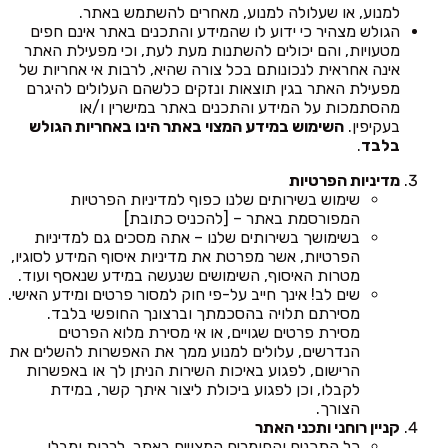
למנוע, או שעלולה למנוע, מאחרים להשתמש באתר.
הגולש מצהיר כי ידוע לו שהמידע והתכנים באתר אינם חפים
מטעויות, והם יכולים להשתנות מעת לעת, וכי מפעילת האתר
אינה אחראית לנכונותם בכל צורה שהיא, לרבות אי אחריות של
מפעילת האתר בגין תוצאות ונזקים כלשהם העלולים להיגרם
מהסתמכות על המידע והתכנים באתר במישרין ו/או
בעקיפין.
השימוש במידע המצוי באתר הינו באחריות הגולש
בלבד
.
מדיניות הפרטיות
שימוש בשירותים שלנו כפוף למדיניות הפרטיות
המפורסמת באתר – [להכניס כתובת]
בשימושך בשירותים שלנו – אתה מסכים גם למדיניות
הפרטיות, אשר מפרטת את מדיניות איסוף המידע לסוגיו,
מטרות האיסוף, השימושים שנעשה במידע שנאסף ועוד.
שים לב! אינך חייב על-פי חוק למסור פרטים ומידע האישי.
מסירתם תלויה בהסכמתך וברצונך החופשי בלבד.
מסירת פרטים שגויים, או אי מסירת מלוא הפרטים
הנדרשים, עלולים למנוע ממך את האפשרות להשלים את
הרישום, לפגוע באיכות השירות הניתן לך או באפשרות
לקבלו, וכן לפגוע ביכולת ליצור איתך קשר, במידת
הצורך.
קניין רוחני ותכני האתר
כל התכנים והחומרים המצויים באתר, לרבות ומבלי