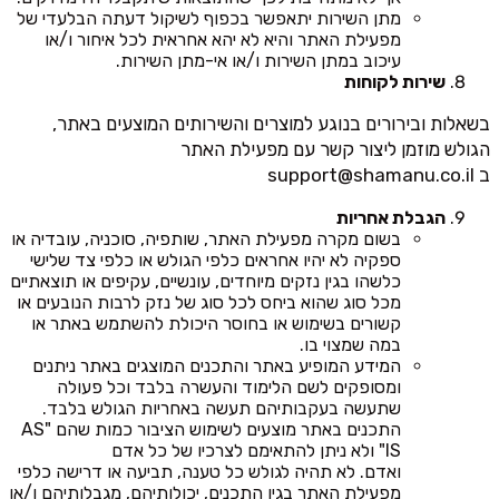
מתן השירות יתאפשר בכפוף לשיקול דעתה הבלעדי של
מפעילת האתר והיא לא יהא אחראית לכל איחור ו/או
עיכוב במתן השירות ו/או אי-מתן השירות.
שירות לקוחות
בשאלות ובירורים בנוגע למוצרים והשירותים המוצעים באתר,
הגולש מוזמן ליצור קשר עם מפעילת האתר
ב
support@shamanu.co.il
הגבלת אחריות
בשום מקרה מפעילת האתר, שותפיה, סוכניה, עובדיה או
ספקיה לא יהיו אחראים כלפי הגולש או כלפי צד שלישי
כלשהו בגין נזקים מיוחדים, עונשיים, עקיפים או תוצאתיים
מכל סוג שהוא ביחס לכל סוג של נזק לרבות הנובעים או
קשורים בשימוש או בחוסר היכולת להשתמש באתר או
במה שמצוי בו.
המידע המופיע באתר והתכנים המוצגים באתר ניתנים
ומסופקים לשם הלימוד והעשרה בלבד וכל פעולה
שתעשה בעקבותיהם תעשה באחריות הגולש בלבד.
התכנים באתר מוצעים לשימוש הציבור כמות שהם "AS
IS" ולא ניתן להתאימם לצרכיו של כל אדם
ואדם. לא תהיה לגולש כל טענה, תביעה או דרישה כלפי
מפעילת האתר בגין התכנים, יכולותיהם, מגבלותיהם ו/או