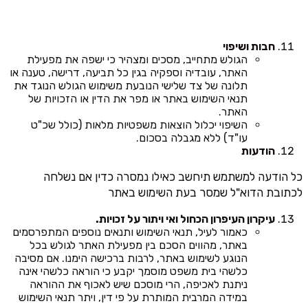
חבות ושיפוי
הגולש מתחייב, מסכים ומצהיר כי ישפה את מפעילת
האתר, עובדיה וספקיה בגין כל תביעה, דרישה, טענה או
תלונה של צד שלישי הנובעת משימוש הגולש הנוגד את
תנאי השימוש באתר או מפר את הדין או הזכויות של
האתר.
השיפוי יכלול הוצאות משפטיות מלאות (כולל שכ"ט
עו"ד) ללא מגבלה בסכום.
הודעות
כל הודעה למשתמש תיחשב כאילו נמסרה כדין אם נשלחה
לכתובת הדוא"ל שמסר בעת השימוש באתר
עיקרון העיפרון הכחול ואי ויתור על זכויות.
כאמור לעיל, תנאי השימוש ותנאים נוספים המתפרסמים
באתר, מהווים הסכם בין מפעילת האתר לגולש בכל
הנוגע לשימוש באתר, לרבות ברכישה הימנו. אם מסיבה
כלשהי בית משפט מוסמך יקבע כי הוראה כלשהי אינה
ניתנת לאכיפה, הרי מוסכם שיש לאכוף את ההוראה
במידה המרבית המותרת על פי דין, ויתר תנאי השימוש