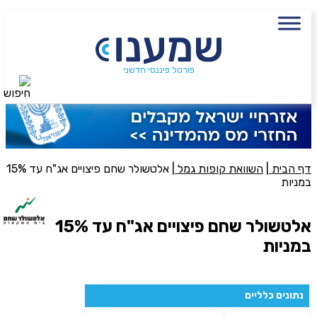
עם מתכנן פיננסי, השאירו פרטים:
שם מלא
נייד
פורטל פיננסי חדשני
חיפוש
פעולה נדרשת
היכן מנוהל החיסכון?
דף הבית
|
השוואת קופות גמל
|
אלטשולר שחם פיצויים אג"ח עד 15%
במניות
סכום חיסכון בקרן
אלטשולר שחם פיצויים אג"ח עד 15%
במניות
אני מאשר את תנאיי השימוש והפרטיות של האתר
מאשר כי פרטיי ישמשו לקבלת פניות והצעות שיווקיות למוצרים
נתונים כלליים
פנסיוניים\ביטוח באמצעות טלפון, מייל או SMS מאיתנו או צד שלישי
שליחה