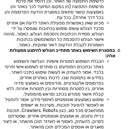
לרשימת התפוצה של האתר, וכן להסיר את פרטיו
מרשימת התפוצה (הן במקום המיועד לכך באתר והן
באמצעות קישור מתאים במסגרת הודעת הפרסומת והן
בכל דרך אחרת), בכל עת.
מכיוון שאין באפשרות מפעילת האתר לדעת אם אחרים
מלבד הגולש עושים שימוש בכתובות שנמסרו על ידי
הגולש, מסירת הכתובות והסכמת הגולש, כאמור, מהווה
אישור הגולש להסכמת כל המשתמשים בכתובות
האמורות לקבלת הודעות דואר שיווקיות, כאמור.
במסגרת השימוש באתר מתחייב הגולש להימנע מפעולות
אלה:
הגבלת השימוש למטרות אישיות: הגלישה והשימוש
באתר ובתכנים המופיעים בו מותרים לשימוש אישי ופרטי
בלבד. אסור להעתיק או לעשות שימוש בתכני האתר,
במידע או בתמונות שבו, לרבות באתרים אחרים,
בפרסומים אלקטרוניים, מודפסים או באמצעי מדיה
אחרים, בין למטרות מסחריות ובין למטרות אחרות, ללא
קבלת אישור מפורש בכתב ומראש מהמפעיל.
שימוש באמצעים אוטומטיים לאיסוף מידע: אסור להפעיל
או לאפשר להפעיל תוכנות, מערכות או יישומים
ממוחשבים מכל סוג, כגון Crawlers, Robots, תוכנות
כריית נתונים, או אמצעים אוטומטיים אחרים, שמטרתם
לסרוק, להעתיק, לאסוף או לאחזר תוכן מהאתר, או ליצור
מאגרים או אוספים המכילים תוכן מהאתר.