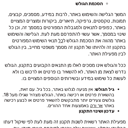
הסכמת הגולש
המשך הגלישה והשימוש באתר, לרבות במידע, מסמכים, קבצים,
תמונות, טקסטים, גרפיקה, תיאורים, ביקורות ומוצרים המצויים
באתר, כפופים לתנאים ולמגבלות המפורטים במסמך זה, וכן כל
שינוי במסמך, אשר עשוי להתפרסם מעת לעת. הגלישה והשימוש
באתר מהווה את הסכמת הגולש ל
כל
תנאי השימוש המפורטים
בתקנון זה ולהיותו של תקנון זה מסמך משפטי מחייב, בין הגולש
לבין מפעילת האתר.
ככל והגולש אינו מסכים לאלו מן התנאים הקבועים בתקנון, הגולש
נדרש לצאת מן האתר, לא להשאיר בו פרטים או לרכוש בו ולא
לעשות כל שימוש במידע ובשירותים הנוספים המצויים בו.
גיל הגולש
: אין מניעה לגלוש באתר, בכל גיל. עם זאת,
בהשארת פרטים או רכישה באתר, הגולש מצהיר שגילו מעל 18.
גולשים צעירים יותר מתבקשים להשאיר פרטים או לבצע רכישה
באתר
אך ורק
באמצעות אחד ההורים.
עדכון ושינוי התקנון
מפעילת האתר רשאית לשנות תקנון זה מעת לעת לפי שיקול דעתו