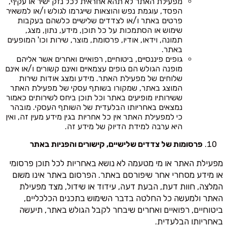
מפעילת האתר לא תהא אחראית לכל נזק ישיר או עקיף,
הפסד, עוגמת נפש והוצאות שייגרמו לגולש ו/או למשאיר
פרטים באתר ו/או לצדדים שלישיים כלשהם בעקבות
שימוש או הסתמכות על כל תוכן, מידע, נתון, מצג,
תמונה, וידאו, אודיו, פרסומת, מוצר, שירות וכו' המופעים
באתר.
גופים פיננסיים, ביטוחיים, רפואיים ואחרים אשר אליהם
מופנה הגולש הם גופים עצמאיים ואינם קשורים ו/או אינם
שלוחים של מפעילת האתר. מידע ומצג אודות שירות
המוצג באתר, שמקורו בשותף עסקי של מפעילת האתר
ששירותיו מופיעים באתר וכל תוכן ביחס לשירותים כאמור
נמצאים באחריותו הבלעדית של השותף העסקי. מובהר
כי למפעילת האתר אין כל אחריות בגין מידע מעין זה, ואין
היא ערבה למידת הדיוק של מידע זה.
פרסומות של צדדים שלישיים, קישורים והפניות באתר
מפעילת האתר או מי מטעמה לא נושא באחריות לכל תוכן פרסומי
או מידע מסחרי אחר שיפורסם באתר. הפרסום באתר אינו משום
המלצה, חוות דעת, הבעת דעה, עידוד או שידול, מצד מפעילת
האתר ולמעשה כל החלטה בדבר השימוש בתכנים הכלכליים,
ביטוחיים, רפואיים ואחרים שיבחר לקבל הגולש באתר, תיעשה
באחריותו הבלעדית.