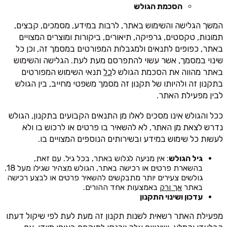
הסכמת הגולש
המשך הגלישה והשימוש באתר, לרבות במידע, מסמכים, קבצים,
תמונות, טקסטים, גרפיקה, תיאורים, ביקורות ומוצרים המצויים
באתר, כפופים לתנאים ולמגבלות המפורטים במסמך זה, וכן כל
שינוי במסמך, אשר עשוי להתפרסם מעת לעת. הגלישה והשימוש
באתר מהווה את הסכמת הגולש ל
כל
תנאי השימוש המפורטים
בתקנון זה ולהיותו של תקנון זה מסמך משפטי מחייב, בין הגולש
לבין מפעילת האתר.
ככל והגולש אינו מסכים לאלו מן התנאים הקבועים בתקנון, הגולש
נדרש לצאת מן האתר, לא להשאיר בו פרטים או לרכוש בו ולא
לעשות כל שימוש במידע ובשירותים הנוספים המצויים בו.
גיל הגולש
: אין מניעה לגלוש באתר, בכל גיל. עם זאת,
בהשארת פרטים או רכישה באתר, הגולש מצהיר שגילו מעל 18.
גולשים צעירים יותר מתבקשים להשאיר פרטים או לבצע רכישה
באתר
אך ורק
באמצעות אחד ההורים.
עדכון ושינוי התקנון
מפעילת האתר רשאית לשנות תקנון זה מעת לעת לפי שיקול דעתו