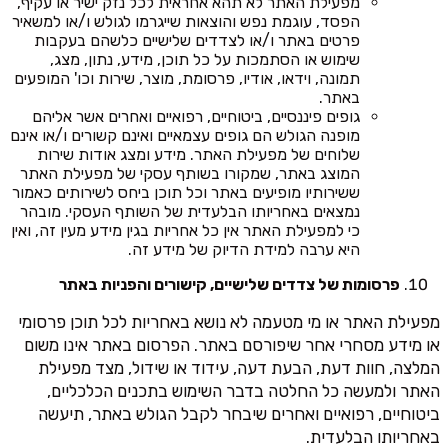
מפעילת האתר לא תהא אחראית לכל נזק ישיר או עקיף,
הפסד, עוגמת נפש והוצאות שייגרמו לגולש ו/או למשאיר
פרטים באתר ו/או לצדדים שלישיים כלשהם בעקבות
שימוש או הסתמכות על כל תוכן, מידע, נתון, מצג,
תמונה, וידאו, אודיו, פרסומת, מוצר, שירות וכו' המופעים
באתר.
גופים פיננסיים, ביטוחיים, רפואיים ואחרים אשר אליהם
מופנה הגולש הם גופים עצמאיים ואינם קשורים ו/או אינם
שלוחים של מפעילת האתר. מידע ומצג אודות שירות
המוצג באתר, שמקורו בשותף עסקי של מפעילת האתר
ששירותיו מופיעים באתר וכל תוכן ביחס לשירותים כאמור
נמצאים באחריותו הבלעדית של השותף העסקי. מובהר
כי למפעילת האתר אין כל אחריות בגין מידע מעין זה, ואין
היא ערבה למידת הדיוק של מידע זה.
פרסומות של צדדים שלישיים, קישורים והפניות באתר
מפעילת האתר או מי מטעמה לא נושא באחריות לכל תוכן פרסומי
או מידע מסחרי אחר שיפורסם באתר. הפרסום באתר אינו משום
המלצה, חוות דעת, הבעת דעה, עידוד או שידול, מצד מפעילת
האתר ולמעשה כל החלטה בדבר השימוש בתכנים הכלכליים,
ביטוחיים, רפואיים ואחרים שיבחר לקבל הגולש באתר, תיעשה
באחריותו הבלעדית.