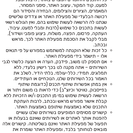
למעט, קוד המקור, עיצוב האתר, סימני המסחר,
המאמרים, הציורים והצילומים, הבחירה והסידור הם
רכושה הבלעדי של מפעילת האתר או צדדים שלישיים
שנתנו לה הרשאה לעשות שימוש בהם, ואין הגולש רשאי
לעשות בתכנים כל שימוש (לרבות ומבלי למעט, עיבוד,
העתקה, פרסום, הפצה, משלוח, ביצוע פומבי ושידור),
מבלי לקבל את הסכמת מפעילת האתר לכך, מראש
ובכתב.
כל זכות שלא הוקנתה למשתמש במפורש על פי תנאים
אלו – תישמר בידי מפעילת האתר.
אם תספק לנו משוב, פידבק, הערה או הצעה כלשהי לגבי
השירותים – אתה מקנה לנו בכך רישיון בלעדי, ללא
תמלוגים, תמידי, כלל-עולמי, בלתי הדיר, לשלב את
האמור בכל השירותים שלנו, הנוכחיים או העתידיים.
אין במתן אפשרות שיתוף תכנים (כדוגמת שיתוף
בפייסבוק, טוויטר וכיוצ"ב) כדי לראות בו משום ויתור או
הרשאה לעשיית שימוש במי מן התכנים ו/או הזכויות ללא
קבלת אישור מפורש מראש ובכתב, לרבות העתקת
התכנים שלא באמצעות שיתופם באמצעות האתר.
קישורים מסוימים המופיעים בשירותים שלנו עשויים
להפנות אותך לאתרים או לשירותים שאינם בבעלות או
תפעול של מפעילת האתר ואינם בשליטתה. קישורים אלה
מובאים לנוחותך בלבד, ומפעילת האתר שומרת את