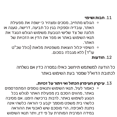
חבות ושיפוי
הגולש מתחייב, מסכים ומצהיר כי ישפה את מפעילת
האתר, עובדיה וספקיה בגין כל תביעה, דרישה, טענה או
תלונה של צד שלישי הנובעת משימוש הגולש הנוגד את
תנאי השימוש באתר או מפר את הדין או הזכויות של
האתר.
השיפוי יכלול הוצאות משפטיות מלאות (כולל שכ"ט
עו"ד) ללא מגבלה בסכום.
הודעות
כל הודעה למשתמש תיחשב כאילו נמסרה כדין אם נשלחה
לכתובת הדוא"ל שמסר בעת השימוש באתר
עיקרון העיפרון הכחול ואי ויתור על זכויות.
כאמור לעיל, תנאי השימוש ותנאים נוספים המתפרסמים
באתר, מהווים הסכם בין מפעילת האתר לגולש בכל
הנוגע לשימוש באתר, לרבות ברכישה הימנו. אם מסיבה
כלשהי בית משפט מוסמך יקבע כי הוראה כלשהי אינה
ניתנת לאכיפה, הרי מוסכם שיש לאכוף את ההוראה
במידה המרבית המותרת על פי דין, ויתר תנאי השימוש