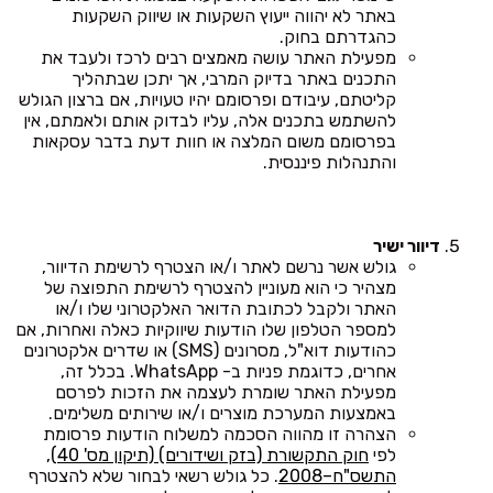
באתר לא יהווה ייעוץ השקעות או שיווק השקעות
כהגדרתם בחוק.
מפעילת האתר עושה מאמצים רבים לרכז ולעבד את
התכנים באתר בדיוק המרבי, אך יתכן שבתהליך
קליטתם, עיבודם ופרסומם יהיו טעויות, אם ברצון הגולש
להשתמש בתכנים אלה, עליו לבדוק אותם ולאמתם, אין
בפרסומם משום המלצה או חוות דעת בדבר עסקאות
והתנהלות פיננסית.
דיוור ישיר
גולש אשר נרשם לאתר ו/או הצטרף לרשימת הדיוור,
מצהיר כי הוא מעוניין להצטרף לרשימת התפוצה של
האתר ולקבל לכתובת הדואר האלקטרוני שלו ו/או
למספר הטלפון שלו הודעות שיווקיות כאלה ואחרות, אם
כהודעות דוא"ל, מסרונים (SMS) או שדרים אלקטרונים
אחרים, כדוגמת פניות ב- WhatsApp. בכלל זה,
מפעילת האתר שומרת לעצמה את הזכות לפרסם
באמצעות המערכת מוצרים ו/או שירותים משלימים.
הצהרה זו מהווה הסכמה למשלוח הודעות פרסומת
לפי
חוק התקשורת (בזק ושידורים) (תיקון מס' 40),
התשס"ח–2008
. כל גולש רשאי לבחור שלא להצטרף