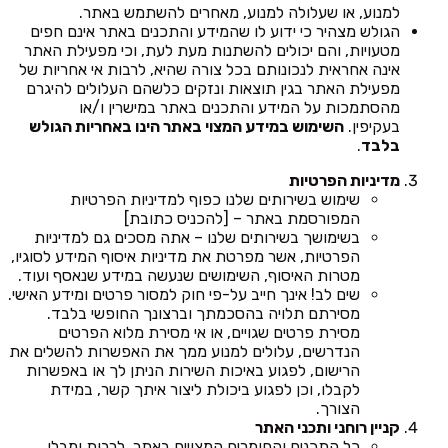
למנוע, או שעלולה למנוע, מאחרים להשתמש באתר.
הגולש מצהיר כי ידוע לו שהמידע והתכנים באתר אינם חפים
מטעויות, והם יכולים להשתנות מעת לעת, וכי מפעילת האתר
אינה אחראית לנכונותם בכל צורה שהיא, לרבות אי אחריות של
מפעילת האתר בגין תוצאות ונזקים כלשהם העלולים להיגרם
מהסתמכות על המידע והתכנים באתר במישרין ו/או
בעקיפין.
השימוש במידע המצוי באתר הינו באחריות הגולש
בלבד
.
מדיניות הפרטיות
שימוש בשירותים שלנו כפוף למדיניות הפרטיות
המפורסמת באתר – [להכניס כתובת]
בשימושך בשירותים שלנו – אתה מסכים גם למדיניות
הפרטיות, אשר מפרטת את מדיניות איסוף המידע לסוגיו,
מטרות האיסוף, השימושים שנעשה במידע שנאסף ועוד.
שים לב! אינך חייב על-פי חוק למסור פרטים ומידע האישי.
מסירתם תלויה בהסכמתך וברצונך החופשי בלבד.
מסירת פרטים שגויים, או אי מסירת מלוא הפרטים
הנדרשים, עלולים למנוע ממך את האפשרות להשלים את
הרישום, לפגוע באיכות השירות הניתן לך או באפשרות
לקבלו, וכן לפגוע ביכולת ליצור איתך קשר, במידת
הצורך.
קניין רוחני ותכני האתר
כל התכנים והחומרים המצויים באתר, לרבות ומבלי