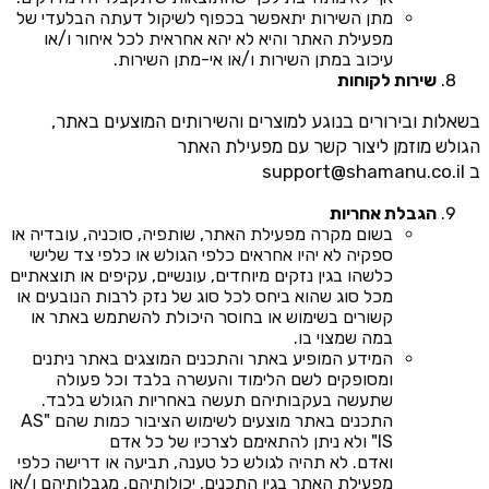
מתן השירות יתאפשר בכפוף לשיקול דעתה הבלעדי של
מפעילת האתר והיא לא יהא אחראית לכל איחור ו/או
עיכוב במתן השירות ו/או אי-מתן השירות.
שירות לקוחות
בשאלות ובירורים בנוגע למוצרים והשירותים המוצעים באתר,
הגולש מוזמן ליצור קשר עם מפעילת האתר
ב
support@shamanu.co.il
הגבלת אחריות
בשום מקרה מפעילת האתר, שותפיה, סוכניה, עובדיה או
ספקיה לא יהיו אחראים כלפי הגולש או כלפי צד שלישי
כלשהו בגין נזקים מיוחדים, עונשיים, עקיפים או תוצאתיים
מכל סוג שהוא ביחס לכל סוג של נזק לרבות הנובעים או
קשורים בשימוש או בחוסר היכולת להשתמש באתר או
במה שמצוי בו.
המידע המופיע באתר והתכנים המוצגים באתר ניתנים
ומסופקים לשם הלימוד והעשרה בלבד וכל פעולה
שתעשה בעקבותיהם תעשה באחריות הגולש בלבד.
התכנים באתר מוצעים לשימוש הציבור כמות שהם "AS
IS" ולא ניתן להתאימם לצרכיו של כל אדם
ואדם. לא תהיה לגולש כל טענה, תביעה או דרישה כלפי
מפעילת האתר בגין התכנים, יכולותיהם, מגבלותיהם ו/או