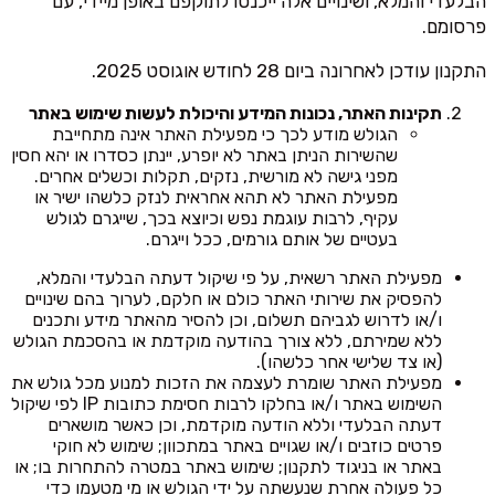
הבלעדי והמלא, ושינויים אלה ייכנסו לתוקפם באופן מיידי, עם
פרסומם.
התקנון עודכן לאחרונה ביום 28 לחודש אוגוסט 2025.
תקינות האתר, נכונות המידע והיכולת לעשות שימוש באתר
הגולש מודע לכך כי מפעילת האתר אינה מתחייבת
שהשירות הניתן באתר לא יופרע, יינתן כסדרו או יהא חסין
מפני גישה לא מורשית, נזקים, תקלות וכשלים אחרים.
מפעילת האתר לא תהא אחראית לנזק כלשהו ישיר או
עקיף, לרבות עוגמת נפש וכיוצא בכך, שייגרם לגולש
בעטיים של אותם גורמים, ככל וייגרם.
מפעילת האתר רשאית, על פי שיקול דעתה הבלעדי והמלא,
להפסיק את שירותי האתר כולם או חלקם, לערוך בהם שינויים
ו/או לדרוש לגביהם תשלום, וכן להסיר מהאתר מידע ותכנים
ללא שמירתם, ללא צורך בהודעה מוקדמת או בהסכמת הגולש
(או צד שלישי אחר כלשהו).
מפעילת האתר שומרת לעצמה את הזכות למנוע מכל גולש את
השימוש באתר ו/או בחלקו לרבות חסימת כתובות IP לפי שיקול
דעתה הבלעדי וללא הודעה מוקדמת, וכן כאשר מושארים
פרטים כוזבים ו/או שגויים באתר במתכוון; שימוש לא חוקי
באתר או בניגוד לתקנון; שימוש באתר במטרה להתחרות בו; או
כל פעולה אחרת שנעשתה על ידי הגולש או מי מטעמו כדי