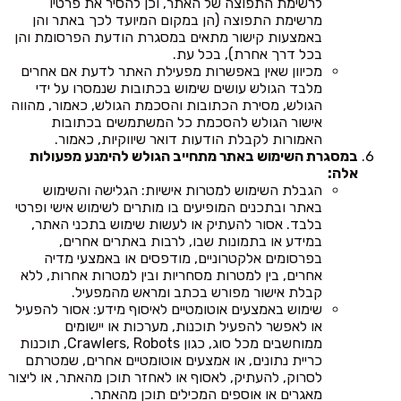
לרשימת התפוצה של האתר, וכן להסיר את פרטיו
מרשימת התפוצה (הן במקום המיועד לכך באתר והן
באמצעות קישור מתאים במסגרת הודעת הפרסומת והן
בכל דרך אחרת), בכל עת.
מכיוון שאין באפשרות מפעילת האתר לדעת אם אחרים
מלבד הגולש עושים שימוש בכתובות שנמסרו על ידי
הגולש, מסירת הכתובות והסכמת הגולש, כאמור, מהווה
אישור הגולש להסכמת כל המשתמשים בכתובות
האמורות לקבלת הודעות דואר שיווקיות, כאמור.
במסגרת השימוש באתר מתחייב הגולש להימנע מפעולות
אלה:
הגבלת השימוש למטרות אישיות: הגלישה והשימוש
באתר ובתכנים המופיעים בו מותרים לשימוש אישי ופרטי
בלבד. אסור להעתיק או לעשות שימוש בתכני האתר,
במידע או בתמונות שבו, לרבות באתרים אחרים,
בפרסומים אלקטרוניים, מודפסים או באמצעי מדיה
אחרים, בין למטרות מסחריות ובין למטרות אחרות, ללא
קבלת אישור מפורש בכתב ומראש מהמפעיל.
שימוש באמצעים אוטומטיים לאיסוף מידע: אסור להפעיל
או לאפשר להפעיל תוכנות, מערכות או יישומים
ממוחשבים מכל סוג, כגון Crawlers, Robots, תוכנות
כריית נתונים, או אמצעים אוטומטיים אחרים, שמטרתם
לסרוק, להעתיק, לאסוף או לאחזר תוכן מהאתר, או ליצור
מאגרים או אוספים המכילים תוכן מהאתר.