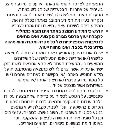
התאמתם לצרכיו והשימוש באתר, או על פי מידע המוצג
בו, יהיה על אחריותו הבלעדית של הגולש באתר.
מפעילת האתר ממליצה לגולשים באתר לנהוג בזהירות,
ולקרוא בעיון את המידע המוצג באתר ובכלל זה את
המידע ביחס לשירות עצמו, תיאורו והתאמתו לצרכיו.
יודגש כי המידע המוצג באתר אינו מובא כתחליף
לקבלת יעוץ פרטני מגורם מקצועי, ואינו מתאים
לנסיבותיו הספציפיות של כל מקרה ומקרה והוא מהווה
מידע כללי בלבד, ואינו מהווה ייעוץ
.
אין לראות במידע המופיע באתר משום הבטחה לתוצאה
כלשהי ו/או אחריות לאופן הפעילויות של השירותים
המוצעים בו. מפעילת האתר לא תהא אחראית לשום נזק,
ישיר או עקיף, אשר ייגרם לגולש כתוצאה מהסתמכות על
מידע המופיע באתר ו/או בקישורים לאתרים אחרים ו/או
כל מקור מידע פנימי ו/או חיצוני אחר ו/או שימוש
בשירותים אשר מוצגים על ידו.
בכל קבלת החלטה במסגרת הפנית פרטי הגולש לגופים
פיננסיים, על הגולש לסמוך על בדיקה שהתבצעה על ידו
בלבד אודות ההשקעה ותנאיה, לרבות יתרונות וסיכונים
הכרוכים בהשקעה, ועליו לפנות לקבלת ייעוץ מתאים
בנוגע לסוגיות משפטיות, חשבונאיות, כספיות, ענייני מיסוי
וכן כל סוגיה אחרת הקשורה לביצוע ההשקעה. וכך
באופן דומה בנושאים ביטוחיים, רפואיים ואחרים.