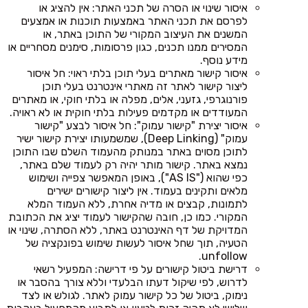
איסור שינוי או הסרה של תכני האתר: אין להציג או
לפרסם את תכני האתר באמצעות תוכנות או אמצעים
המשנים את העיצוב המקורי של התוכן באתר, או
המסירים ממנו תכנים, כגון פרסומות, סימנים מסחריים או
מידע נוסף.
איסור קישור מאתרים בעלי תוכן בלתי ראוי: חל איסור
ליצור קישור לאתר זה מאתרי אינטרנט בעלי תוכן
פורנוגרפי, גזעני, אלים, מפלה או בלתי חוקי, או מאתרים
המעודדים או מקדמים פעילות בלתי חוקית או לא ראויה.
איסור יצירת "קישור עמוק": חל איסור לבצע "קישור
עמוק" (Deep Linking), שמשמעותו יצירת קישור ישיר
לתוכן מסוים באתר במנותק מהעמוד השלם שבו התוכן
נמצא באתר. קישור מותר יהיה רק לעמוד שלם באתר,
כפי שהוא ("AS IS"), באופן המאפשר צפייה ושימוש
מלאים ותקינים בעמוד. אין ליצור קישורים ישירים
לתמונות, קבצים או מדיה אחרת, ללא העמוד המלא
המקורי. כמו כן, חובה שהקישור לעמוד יציג את הכתובת
המדויקת של דף האינטרנט באתר, ללא הסתרה, שינוי או
הטעיה, תוך שחל איסור לעשות שימוש בפונקציה של
unfollow.
דרישת ביטול קישורים על פי דרישה: המפעיל רשאי
לדרוש, לפי שיקול דעתו הבלעדי וללא צורך בהסבר או
נימוק, ביטול של כל קישור עמוק לאתר. לגולש או לצד