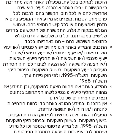
הזכות למחקם בכל עת. מפעילת האתר אינה מתחייבת
כי הקישורים יובילו לאתר אינטרנט פעיל, היא אינה
אחראית להם או לכל תוכן הקשור בהם, לרבות לכל
פרסומות, הטבות, מוצרים או מידע אחר המופיע בהם או
הזמין באמצעותם או לכל קישור המצוי בהם. שימוש
הגולש במקורות אלה, התקשורת של הגולש עם צדדים
שלישיים במסגרתם, וכל נזק שלכאורה יגרם לגולש
כתוצאה משימוש בהם – הנו באחריותו בלבד.
התכנים והמידע באתר אינו מהווים ייעוץ פנסיוני ו/או ייעוץ
משכנתאות ו/או ייעוץ ביטוחי ו/או ייעוץ רפואי ו/או כל
ייעוץ פיננסי ו/או השקעות ו/או תחליף לייעוץ השקעות
ו/או הצעה להשקעה ו/או הצעה לציבור לפי חוק הסדרת
העיסוק בייעוץ השקעות, בשיווק השקעות ובניהול תיקי
השקעות, תשנ"ה-1995, ולפי חוק ניירות ערך,
תשכ"ח-1968.
המידע באתר אינו מהווה הצעה להשקעה, וכן המידע אינו
מהווה תחליף לייעוץ פיננסי כלשהו המתחשב בנתונים
ובצרכים המיוחדים של כל אדם.
אין בתכנים ובמידע המובא באתר כדי להוות התחייבות
להנחה ו/או רווח ו/או תשואה עודפת.
מפעילת האתר אינה מורשית לפי חוק הסדרת העיסוק
בייעוץ השקעות, בשיווק השקעות ובניהול תיקי השקעות,
תשנ"ה-1995, וכל מידע פרסומי שנמסר וכן כל מידע
שיימסר לגבי אפשרות השקעה במסגרת הפרסומים