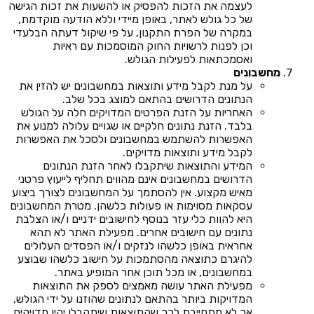
לעצמה את הזכות להפסיק או להשעות את זכות הגישה
של כל גולש לאתר, באופן מיידי וללא הודעה מוקדמת,
במקרה של הפרת התקנון, על פי שיקול דעתה הבלעדי
וכן לפנות לרשויות החוק המוסמכות עם ראיות
ואסמכתאות לפעילות הגולש.
מחשבונים
על מנת לקבל מידע ותוצאות במחשבונים יש להזין את
הנתונים הדרושים בהתאם למוצג בכל שלב.
האחריות על הזנת הפרטים המדויקים חלה על הגולש
בלבד. הזנת נתונים חלקיים או שגויים עלולה למנוע את
האפשרות להשתמש במחשבונים ולסכל את האפשרות
לקבל מידע ותוצאות מדויקים.
המידע והתוצאות שיתקבלו לאחר הזנת הנתונים
הדרושים במחשבונים אינם מהווים תחליף לייעוץ פרטני
מאיש מקצוע. אין להסתמך על המחשבונים לצורך ביצוע
עסקאות מסוימות או פעולות כלשהן. מטרת המחשבונים
היא להוות כלי עזר בנוסף לחישובים ידניים ו/או הצלבת
נתונים עם חישובים אחרים. מפעילת האתר לא תהא
אחראית באופן כלשהו לנזקים ו/או הפסדים העלולים
להיגרם כתוצאה מהסתמכות על חישוב כלשהו שבוצע
במחשבונים, או מכל תוכן אחר המופיע באתר.
מפעילת האתר עושה מאמצים לספק את התוצאות
המדויקות ביותר בהתאם לנתונים שהוזנו על ידי הגולש,
אך לא מתחייבת לכך שהתוצאות שיתקבלו יהיו מדויקים.