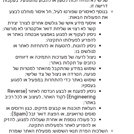
שלישי לא תהיה זכות לטעון או לתבוע מהמפעיל בעקבות
דרישה זו.
בנוסף לאיסורים שפורטו לעיל, חל איסור מוחלט לבצע
את הפעולות הבאות:
איסוף מידע אישי של גולשים אחרים לצורך יצירת
קשר לא רצוי או שליחת דואר אלקטרוני לא מורשה;
ניסיון לעקוף או לפגוע באמצעי אבטחה באתר או
להפריע לפעילותו התקינה;
ניסיון להונות, להטעות או להתחזות לאתר או
לגולשים בו;
ניצול לרעה של מערכות התמיכה או דיווחים
כוזבים על תקלות באתר;
שימוש במידע שהתקבל מהאתר למטרות של
פגיעה, הטרדה או ניצול של צד שלישי;
שימוש באתר כדי להתחרות במפעיל או לפגוע
בעסקיו;
ניסיון לפענח או לבצע הנדסה לאחור (Reverse
Engineering) לקוד האתר, לעיצוב או לכל רכיב
באתר;
העלאת תוכנות או קבצים מזיקים, כגון וירוסים או
סוסים טרויאניים, או הפצת דואר זבל (Spam);
כל פעולה נוספת או אחרת שעלולה לפגוע, להזיק
או להפריע לאתר ולפעילותו התקינה.
השלכות הפרת תנאי השימוש: מפעילת האתר שומרת