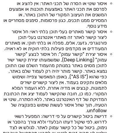
איסור שינוי או הסרה של תכני האתר: אין להציג או
לפרסם את תכני האתר באמצעות תוכנות או אמצעים
המשנים את העיצוב המקורי של התוכן באתר, או
המסירים ממנו תכנים, כגון פרסומות, סימנים מסחריים או
מידע נוסף.
איסור קישור מאתרים בעלי תוכן בלתי ראוי: חל איסור
ליצור קישור לאתר זה מאתרי אינטרנט בעלי תוכן
פורנוגרפי, גזעני, אלים, מפלה או בלתי חוקי, או מאתרים
המעודדים או מקדמים פעילות בלתי חוקית או לא ראויה.
איסור יצירת "קישור עמוק": חל איסור לבצע "קישור
עמוק" (Deep Linking), שמשמעותו יצירת קישור ישיר
לתוכן מסוים באתר במנותק מהעמוד השלם שבו התוכן
נמצא באתר. קישור מותר יהיה רק לעמוד שלם באתר,
כפי שהוא ("AS IS"), באופן המאפשר צפייה ושימוש
מלאים ותקינים בעמוד. אין ליצור קישורים ישירים
לתמונות, קבצים או מדיה אחרת, ללא העמוד המלא
המקורי. כמו כן, חובה שהקישור לעמוד יציג את הכתובת
המדויקת של דף האינטרנט באתר, ללא הסתרה, שינוי או
הטעיה, תוך שחל איסור לעשות שימוש בפונקציה של
unfollow.
דרישת ביטול קישורים על פי דרישה: המפעיל רשאי
לדרוש, לפי שיקול דעתו הבלעדי וללא צורך בהסבר או
נימוק, ביטול של כל קישור עמוק לאתר. לגולש או לצד