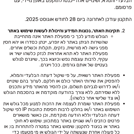
הבלעדי והמלא, ושינויים אלה ייכנסו לתוקפם באופן מיידי, עם
פרסומם.
התקנון עודכן לאחרונה ביום 28 לחודש אוגוסט 2025.
תקינות האתר, נכונות המידע והיכולת לעשות שימוש באתר
הגולש מודע לכך כי מפעילת האתר אינה מתחייבת
שהשירות הניתן באתר לא יופרע, יינתן כסדרו או יהא חסין
מפני גישה לא מורשית, נזקים, תקלות וכשלים אחרים.
מפעילת האתר לא תהא אחראית לנזק כלשהו ישיר או
עקיף, לרבות עוגמת נפש וכיוצא בכך, שייגרם לגולש
בעטיים של אותם גורמים, ככל וייגרם.
מפעילת האתר רשאית, על פי שיקול דעתה הבלעדי והמלא,
להפסיק את שירותי האתר כולם או חלקם, לערוך בהם שינויים
ו/או לדרוש לגביהם תשלום, וכן להסיר מהאתר מידע ותכנים
ללא שמירתם, ללא צורך בהודעה מוקדמת או בהסכמת הגולש
(או צד שלישי אחר כלשהו).
מפעילת האתר שומרת לעצמה את הזכות למנוע מכל גולש את
השימוש באתר ו/או בחלקו לרבות חסימת כתובות IP לפי שיקול
דעתה הבלעדי וללא הודעה מוקדמת, וכן כאשר מושארים
פרטים כוזבים ו/או שגויים באתר במתכוון; שימוש לא חוקי
באתר או בניגוד לתקנון; שימוש באתר במטרה להתחרות בו; או
כל פעולה אחרת שנעשתה על ידי הגולש או מי מטעמו כדי