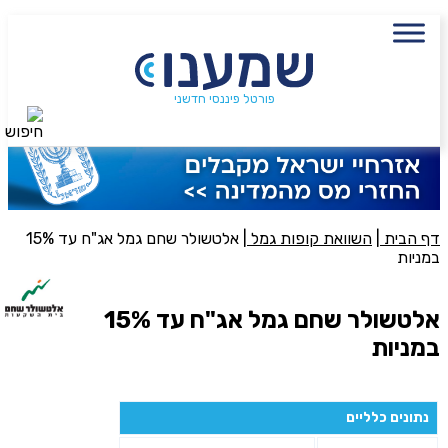
עם מתכנן פיננסי, השאירו פרטים:
שם מלא
נייד
פורטל פיננסי חדשני
חיפוש
פעולה נדרשת
היכן מנוהל החיסכון?
דף הבית
|
השוואת קופות גמל
|
אלטשולר שחם גמל אג"ח עד 15%
במניות
סכום חיסכון בקרן
אלטשולר שחם גמל אג"ח עד 15%
במניות
אני מאשר את תנאיי השימוש והפרטיות של האתר
מאשר כי פרטיי ישמשו לקבלת פניות והצעות שיווקיות למוצרים
נתונים כלליים
פנסיוניים\ביטוח באמצעות טלפון, מייל או SMS מאיתנו או צד שלישי
שליחה