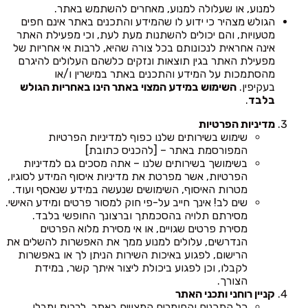
למנוע, או שעלולה למנוע, מאחרים להשתמש באתר.
הגולש מצהיר כי ידוע לו שהמידע והתכנים באתר אינם חפים
מטעויות, והם יכולים להשתנות מעת לעת, וכי מפעילת האתר
אינה אחראית לנכונותם בכל צורה שהיא, לרבות אי אחריות של
מפעילת האתר בגין תוצאות ונזקים כלשהם העלולים להיגרם
מהסתמכות על המידע והתכנים באתר במישרין ו/או
בעקיפין.
השימוש במידע המצוי באתר הינו באחריות הגולש
בלבד
.
מדיניות הפרטיות
שימוש בשירותים שלנו כפוף למדיניות הפרטיות
המפורסמת באתר – [להכניס כתובת]
בשימושך בשירותים שלנו – אתה מסכים גם למדיניות
הפרטיות, אשר מפרטת את מדיניות איסוף המידע לסוגיו,
מטרות האיסוף, השימושים שנעשה במידע שנאסף ועוד.
שים לב! אינך חייב על-פי חוק למסור פרטים ומידע האישי.
מסירתם תלויה בהסכמתך וברצונך החופשי בלבד.
מסירת פרטים שגויים, או אי מסירת מלוא הפרטים
הנדרשים, עלולים למנוע ממך את האפשרות להשלים את
הרישום, לפגוע באיכות השירות הניתן לך או באפשרות
לקבלו, וכן לפגוע ביכולת ליצור איתך קשר, במידת
הצורך.
קניין רוחני ותכני האתר
כל התכנים והחומרים המצויים באתר, לרבות ומבלי