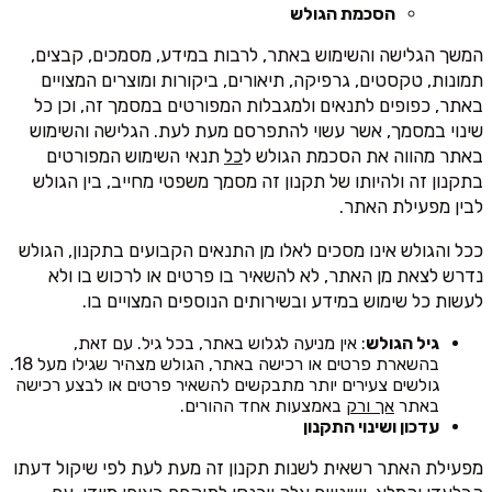
הסכמת הגולש
המשך הגלישה והשימוש באתר, לרבות במידע, מסמכים, קבצים,
תמונות, טקסטים, גרפיקה, תיאורים, ביקורות ומוצרים המצויים
באתר, כפופים לתנאים ולמגבלות המפורטים במסמך זה, וכן כל
שינוי במסמך, אשר עשוי להתפרסם מעת לעת. הגלישה והשימוש
באתר מהווה את הסכמת הגולש ל
כל
תנאי השימוש המפורטים
בתקנון זה ולהיותו של תקנון זה מסמך משפטי מחייב, בין הגולש
לבין מפעילת האתר.
ככל והגולש אינו מסכים לאלו מן התנאים הקבועים בתקנון, הגולש
נדרש לצאת מן האתר, לא להשאיר בו פרטים או לרכוש בו ולא
לעשות כל שימוש במידע ובשירותים הנוספים המצויים בו.
גיל הגולש
: אין מניעה לגלוש באתר, בכל גיל. עם זאת,
בהשארת פרטים או רכישה באתר, הגולש מצהיר שגילו מעל 18.
גולשים צעירים יותר מתבקשים להשאיר פרטים או לבצע רכישה
באתר
אך ורק
באמצעות אחד ההורים.
עדכון ושינוי התקנון
מפעילת האתר רשאית לשנות תקנון זה מעת לעת לפי שיקול דעתו