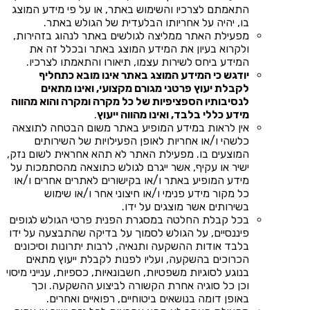
התאמתם לצרכיו והשימוש באתר, או על פי מידע המוצג
בו, יהיה על אחריותו הבלעדית של הגולש באתר.
מפעילת האתר ממליצה לגולשים באתר לנהוג בזהירות,
ולקרוא בעיון את המידע המוצג באתר ובכלל זה את
המידע ביחס לשירות עצמו, תיאורו והתאמתו לצרכיו.
יודגש כי המידע המוצג באתר אינו מובא כתחליף
לקבלת יעוץ פרטני מגורם מקצועי, ואינו מתאים
לנסיבותיו הספציפיות של כל מקרה ומקרה והוא מהווה
מידע כללי בלבד, ואינו מהווה ייעוץ
.
אין לראות במידע המופיע באתר משום הבטחה לתוצאה
כלשהי ו/או אחריות לאופן הפעילויות של השירותים
המוצעים בו. מפעילת האתר לא תהא אחראית לשום נזק,
ישיר או עקיף, אשר ייגרם לגולש כתוצאה מהסתמכות על
מידע המופיע באתר ו/או בקישורים לאתרים אחרים ו/או
כל מקור מידע פנימי ו/או חיצוני אחר ו/או שימוש
בשירותים אשר מוצגים על ידו.
בכל קבלת החלטה במסגרת הפנית פרטי הגולש לגופים
פיננסיים, על הגולש לסמוך על בדיקה שהתבצעה על ידו
בלבד אודות ההשקעה ותנאיה, לרבות יתרונות וסיכונים
הכרוכים בהשקעה, ועליו לפנות לקבלת ייעוץ מתאים
בנוגע לסוגיות משפטיות, חשבונאיות, כספיות, ענייני מיסוי
וכן כל סוגיה אחרת הקשורה לביצוע ההשקעה. וכך
באופן דומה בנושאים ביטוחיים, רפואיים ואחרים.