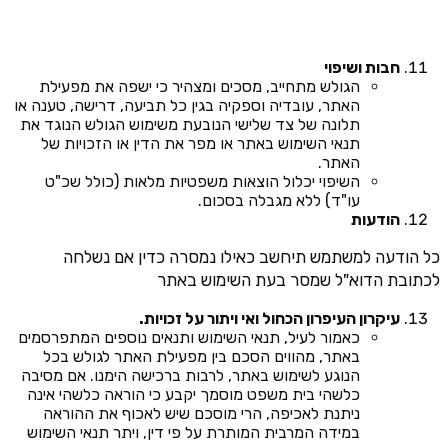
חבות ושיפוי
הגולש מתחייב, מסכים ומצהיר כי ישפה את מפעילת
האתר, עובדיה וספקיה בגין כל תביעה, דרישה, טענה או
תלונה של צד שלישי הנובעת משימוש הגולש הנוגד את
תנאי השימוש באתר או מפר את הדין או הזכויות של
האתר.
השיפוי יכלול הוצאות משפטיות מלאות (כולל שכ"ט
עו"ד) ללא מגבלה בסכום.
הודעות
כל הודעה למשתמש תיחשב כאילו נמסרה כדין אם נשלחה
לכתובת הדוא"ל שמסר בעת השימוש באתר
עיקרון העיפרון הכחול ואי ויתור על זכויות.
כאמור לעיל, תנאי השימוש ותנאים נוספים המתפרסמים
באתר, מהווים הסכם בין מפעילת האתר לגולש בכל
הנוגע לשימוש באתר, לרבות ברכישה הימנו. אם מסיבה
כלשהי בית משפט מוסמך יקבע כי הוראה כלשהי אינה
ניתנת לאכיפה, הרי מוסכם שיש לאכוף את ההוראה
במידה המרבית המותרת על פי דין, ויתר תנאי השימוש