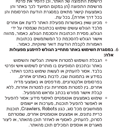
לרשימת התפוצה של האתר, וכן להסיר את פרטיו
מרשימת התפוצה (הן במקום המיועד לכך באתר והן
באמצעות קישור מתאים במסגרת הודעת הפרסומת והן
בכל דרך אחרת), בכל עת.
מכיוון שאין באפשרות מפעילת האתר לדעת אם אחרים
מלבד הגולש עושים שימוש בכתובות שנמסרו על ידי
הגולש, מסירת הכתובות והסכמת הגולש, כאמור, מהווה
אישור הגולש להסכמת כל המשתמשים בכתובות
האמורות לקבלת הודעות דואר שיווקיות, כאמור.
במסגרת השימוש באתר מתחייב הגולש להימנע מפעולות
אלה:
הגבלת השימוש למטרות אישיות: הגלישה והשימוש
באתר ובתכנים המופיעים בו מותרים לשימוש אישי ופרטי
בלבד. אסור להעתיק או לעשות שימוש בתכני האתר,
במידע או בתמונות שבו, לרבות באתרים אחרים,
בפרסומים אלקטרוניים, מודפסים או באמצעי מדיה
אחרים, בין למטרות מסחריות ובין למטרות אחרות, ללא
קבלת אישור מפורש בכתב ומראש מהמפעיל.
שימוש באמצעים אוטומטיים לאיסוף מידע: אסור להפעיל
או לאפשר להפעיל תוכנות, מערכות או יישומים
ממוחשבים מכל סוג, כגון Crawlers, Robots, תוכנות
כריית נתונים, או אמצעים אוטומטיים אחרים, שמטרתם
לסרוק, להעתיק, לאסוף או לאחזר תוכן מהאתר, או ליצור
מאגרים או אוספים המכילים תוכן מהאתר.