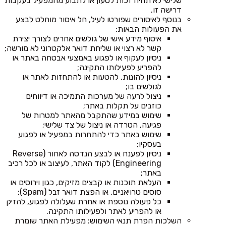
שלישי לא תהיה זכות לטעון או לתבוע מהמפעיל בעקבות
דרישה זו.
בנוסף לאיסורים שפורטו לעיל, חל איסור מוחלט לבצע
את הפעולות הבאות:
איסוף מידע אישי של גולשים אחרים לצורך יצירת
קשר לא רצוי או שליחת דואר אלקטרוני לא מורשה;
ניסיון לעקוף או לפגוע באמצעי אבטחה באתר או
להפריע לפעילותו התקינה;
ניסיון להונות, להטעות או להתחזות לאתר או
לגולשים בו;
ניצול לרעה של מערכות התמיכה או דיווחים
כוזבים על תקלות באתר;
שימוש במידע שהתקבל מהאתר למטרות של
פגיעה, הטרדה או ניצול של צד שלישי;
שימוש באתר כדי להתחרות במפעיל או לפגוע
בעסקיו;
ניסיון לפענח או לבצע הנדסה לאחור (Reverse
Engineering) לקוד האתר, לעיצוב או לכל רכיב
באתר;
העלאת תוכנות או קבצים מזיקים, כגון וירוסים או
סוסים טרויאניים, או הפצת דואר זבל (Spam);
כל פעולה נוספת או אחרת שעלולה לפגוע, להזיק
או להפריע לאתר ולפעילותו התקינה.
השלכות הפרת תנאי השימוש: מפעילת האתר שומרת