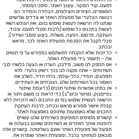
למעט, קוד המקור, עיצוב האתר, סימני המסחר,
המאמרים, הציורים והצילומים, הבחירה והסידור הם
רכושה הבלעדי של מפעילת האתר או צדדים שלישיים
שנתנו לה הרשאה לעשות שימוש בהם, ואין הגולש רשאי
לעשות בתכנים כל שימוש (לרבות ומבלי למעט, עיבוד,
העתקה, פרסום, הפצה, משלוח, ביצוע פומבי ושידור),
מבלי לקבל את הסכמת מפעילת האתר לכך, מראש
ובכתב.
כל זכות שלא הוקנתה למשתמש במפורש על פי תנאים
אלו – תישמר בידי מפעילת האתר.
אם תספק לנו משוב, פידבק, הערה או הצעה כלשהי לגבי
השירותים – אתה מקנה לנו בכך רישיון בלעדי, ללא
תמלוגים, תמידי, כלל-עולמי, בלתי הדיר, לשלב את
האמור בכל השירותים שלנו, הנוכחיים או העתידיים.
אין במתן אפשרות שיתוף תכנים (כדוגמת שיתוף
בפייסבוק, טוויטר וכיוצ"ב) כדי לראות בו משום ויתור או
הרשאה לעשיית שימוש במי מן התכנים ו/או הזכויות ללא
קבלת אישור מפורש מראש ובכתב, לרבות העתקת
התכנים שלא באמצעות שיתופם באמצעות האתר.
קישורים מסוימים המופיעים בשירותים שלנו עשויים
להפנות אותך לאתרים או לשירותים שאינם בבעלות או
תפעול של מפעילת האתר ואינם בשליטתה. קישורים אלה
מובאים לנוחותך בלבד, ומפעילת האתר שומרת את