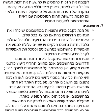
לעצמה את הזכות להפסיק או להשעות את זכות הגישה
של כל גולש לאתר, באופן מיידי וללא הודעה מוקדמת,
במקרה של הפרת התקנון, על פי שיקול דעתה הבלעדי
וכן לפנות לרשויות החוק המוסמכות עם ראיות
ואסמכתאות לפעילות הגולש.
מחשבונים
על מנת לקבל מידע ותוצאות במחשבונים יש להזין את
הנתונים הדרושים בהתאם למוצג בכל שלב.
האחריות על הזנת הפרטים המדויקים חלה על הגולש
בלבד. הזנת נתונים חלקיים או שגויים עלולה למנוע את
האפשרות להשתמש במחשבונים ולסכל את האפשרות
לקבל מידע ותוצאות מדויקים.
המידע והתוצאות שיתקבלו לאחר הזנת הנתונים
הדרושים במחשבונים אינם מהווים תחליף לייעוץ פרטני
מאיש מקצוע. אין להסתמך על המחשבונים לצורך ביצוע
עסקאות מסוימות או פעולות כלשהן. מטרת המחשבונים
היא להוות כלי עזר בנוסף לחישובים ידניים ו/או הצלבת
נתונים עם חישובים אחרים. מפעילת האתר לא תהא
אחראית באופן כלשהו לנזקים ו/או הפסדים העלולים
להיגרם כתוצאה מהסתמכות על חישוב כלשהו שבוצע
במחשבונים, או מכל תוכן אחר המופיע באתר.
מפעילת האתר עושה מאמצים לספק את התוצאות
המדויקות ביותר בהתאם לנתונים שהוזנו על ידי הגולש,
אך לא מתחייבת לכך שהתוצאות שיתקבלו יהיו מדויקים.