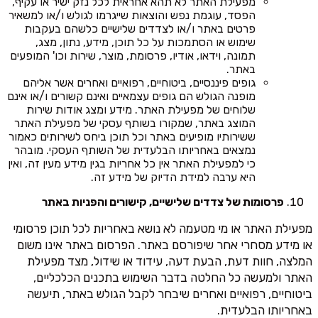
מפעילת האתר לא תהא אחראית לכל נזק ישיר או עקיף,
הפסד, עוגמת נפש והוצאות שייגרמו לגולש ו/או למשאיר
פרטים באתר ו/או לצדדים שלישיים כלשהם בעקבות
שימוש או הסתמכות על כל תוכן, מידע, נתון, מצג,
תמונה, וידאו, אודיו, פרסומת, מוצר, שירות וכו' המופעים
באתר.
גופים פיננסיים, ביטוחיים, רפואיים ואחרים אשר אליהם
מופנה הגולש הם גופים עצמאיים ואינם קשורים ו/או אינם
שלוחים של מפעילת האתר. מידע ומצג אודות שירות
המוצג באתר, שמקורו בשותף עסקי של מפעילת האתר
ששירותיו מופיעים באתר וכל תוכן ביחס לשירותים כאמור
נמצאים באחריותו הבלעדית של השותף העסקי. מובהר
כי למפעילת האתר אין כל אחריות בגין מידע מעין זה, ואין
היא ערבה למידת הדיוק של מידע זה.
פרסומות של צדדים שלישיים, קישורים והפניות באתר
מפעילת האתר או מי מטעמה לא נושא באחריות לכל תוכן פרסומי
או מידע מסחרי אחר שיפורסם באתר. הפרסום באתר אינו משום
המלצה, חוות דעת, הבעת דעה, עידוד או שידול, מצד מפעילת
האתר ולמעשה כל החלטה בדבר השימוש בתכנים הכלכליים,
ביטוחיים, רפואיים ואחרים שיבחר לקבל הגולש באתר, תיעשה
באחריותו הבלעדית.