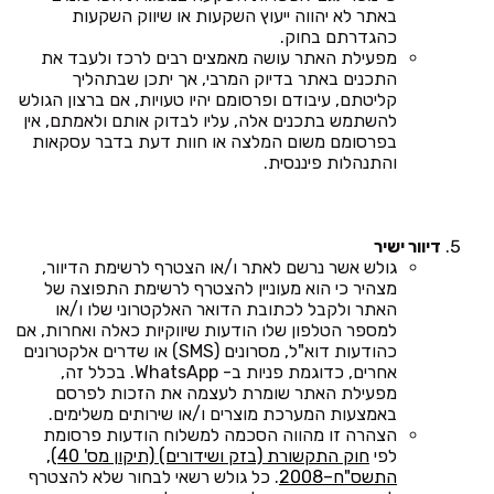
באתר לא יהווה ייעוץ השקעות או שיווק השקעות
כהגדרתם בחוק.
מפעילת האתר עושה מאמצים רבים לרכז ולעבד את
התכנים באתר בדיוק המרבי, אך יתכן שבתהליך
קליטתם, עיבודם ופרסומם יהיו טעויות, אם ברצון הגולש
להשתמש בתכנים אלה, עליו לבדוק אותם ולאמתם, אין
בפרסומם משום המלצה או חוות דעת בדבר עסקאות
והתנהלות פיננסית.
דיוור ישיר
גולש אשר נרשם לאתר ו/או הצטרף לרשימת הדיוור,
מצהיר כי הוא מעוניין להצטרף לרשימת התפוצה של
האתר ולקבל לכתובת הדואר האלקטרוני שלו ו/או
למספר הטלפון שלו הודעות שיווקיות כאלה ואחרות, אם
כהודעות דוא"ל, מסרונים (SMS) או שדרים אלקטרונים
אחרים, כדוגמת פניות ב- WhatsApp. בכלל זה,
מפעילת האתר שומרת לעצמה את הזכות לפרסם
באמצעות המערכת מוצרים ו/או שירותים משלימים.
הצהרה זו מהווה הסכמה למשלוח הודעות פרסומת
לפי
חוק התקשורת (בזק ושידורים) (תיקון מס' 40),
התשס"ח–2008
. כל גולש רשאי לבחור שלא להצטרף