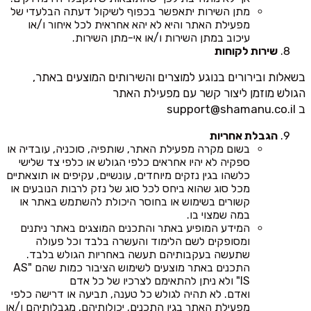
מתן השירות יתאפשר בכפוף לשיקול דעתה הבלעדי של
מפעילת האתר והיא לא יהא אחראית לכל איחור ו/או
עיכוב במתן השירות ו/או אי-מתן השירות.
שירות לקוחות
בשאלות ובירורים בנוגע למוצרים והשירותים המוצעים באתר,
הגולש מוזמן ליצור קשר עם מפעילת האתר
ב
support@shamanu.co.il
הגבלת אחריות
בשום מקרה מפעילת האתר, שותפיה, סוכניה, עובדיה או
ספקיה לא יהיו אחראים כלפי הגולש או כלפי צד שלישי
כלשהו בגין נזקים מיוחדים, עונשיים, עקיפים או תוצאתיים
מכל סוג שהוא ביחס לכל סוג של נזק לרבות הנובעים או
קשורים בשימוש או בחוסר היכולת להשתמש באתר או
במה שמצוי בו.
המידע המופיע באתר והתכנים המוצגים באתר ניתנים
ומסופקים לשם הלימוד והעשרה בלבד וכל פעולה
שתעשה בעקבותיהם תעשה באחריות הגולש בלבד.
התכנים באתר מוצעים לשימוש הציבור כמות שהם "AS
IS" ולא ניתן להתאימם לצרכיו של כל אדם
ואדם. לא תהיה לגולש כל טענה, תביעה או דרישה כלפי
מפעילת האתר בגין התכנים, יכולותיהם, מגבלותיהם ו/או