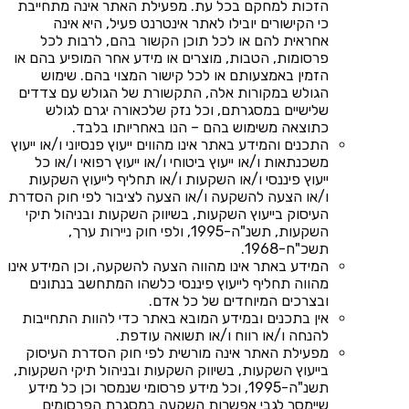
הזכות למחקם בכל עת. מפעילת האתר אינה מתחייבת
כי הקישורים יובילו לאתר אינטרנט פעיל, היא אינה
אחראית להם או לכל תוכן הקשור בהם, לרבות לכל
פרסומות, הטבות, מוצרים או מידע אחר המופיע בהם או
הזמין באמצעותם או לכל קישור המצוי בהם. שימוש
הגולש במקורות אלה, התקשורת של הגולש עם צדדים
שלישיים במסגרתם, וכל נזק שלכאורה יגרם לגולש
כתוצאה משימוש בהם – הנו באחריותו בלבד.
התכנים והמידע באתר אינו מהווים ייעוץ פנסיוני ו/או ייעוץ
משכנתאות ו/או ייעוץ ביטוחי ו/או ייעוץ רפואי ו/או כל
ייעוץ פיננסי ו/או השקעות ו/או תחליף לייעוץ השקעות
ו/או הצעה להשקעה ו/או הצעה לציבור לפי חוק הסדרת
העיסוק בייעוץ השקעות, בשיווק השקעות ובניהול תיקי
השקעות, תשנ"ה-1995, ולפי חוק ניירות ערך,
תשכ"ח-1968.
המידע באתר אינו מהווה הצעה להשקעה, וכן המידע אינו
מהווה תחליף לייעוץ פיננסי כלשהו המתחשב בנתונים
ובצרכים המיוחדים של כל אדם.
אין בתכנים ובמידע המובא באתר כדי להוות התחייבות
להנחה ו/או רווח ו/או תשואה עודפת.
מפעילת האתר אינה מורשית לפי חוק הסדרת העיסוק
בייעוץ השקעות, בשיווק השקעות ובניהול תיקי השקעות,
תשנ"ה-1995, וכל מידע פרסומי שנמסר וכן כל מידע
שיימסר לגבי אפשרות השקעה במסגרת הפרסומים