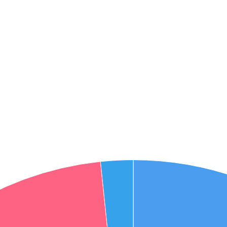
אני מאשר את תנאיי השימוש והפרטיות של האתר
מאשר כי פרטיי ישמשו לקבלת פניות והצעות שיווקיות למוצרים
פנסיוניים\ביטוח באמצעות טלפון, מייל או SMS מאיתנו או צד שלישי
שליחה