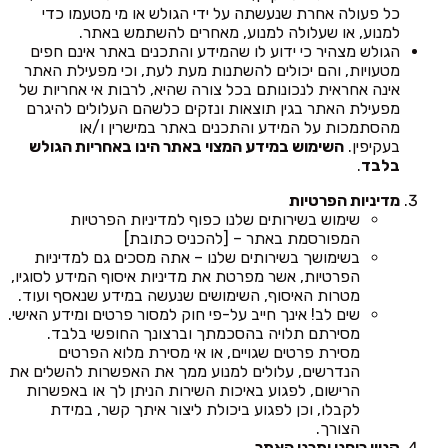
כל פעולה אחרת שנעשתה על ידי הגולש או מי מטעמו כדי
למנוע, או שעלולה למנוע, מאחרים להשתמש באתר.
הגולש מצהיר כי ידוע לו שהמידע והתכנים באתר אינם חפים
מטעויות, והם יכולים להשתנות מעת לעת, וכי מפעילת האתר
אינה אחראית לנכונותם בכל צורה שהיא, לרבות אי אחריות של
מפעילת האתר בגין תוצאות ונזקים כלשהם העלולים להיגרם
מהסתמכות על המידע והתכנים באתר במישרין ו/או
בעקיפין.
השימוש במידע המצוי באתר הינו באחריות הגולש
בלבד
.
מדיניות הפרטיות
שימוש בשירותים שלנו כפוף למדיניות הפרטיות
המפורסמת באתר – [להכניס כתובת]
בשימושך בשירותים שלנו – אתה מסכים גם למדיניות
הפרטיות, אשר מפרטת את מדיניות איסוף המידע לסוגיו,
מטרות האיסוף, השימושים שנעשה במידע שנאסף ועוד.
שים לב! אינך חייב על-פי חוק למסור פרטים ומידע האישי.
מסירתם תלויה בהסכמתך וברצונך החופשי בלבד.
מסירת פרטים שגויים, או אי מסירת מלוא הפרטים
הנדרשים, עלולים למנוע ממך את האפשרות להשלים את
הרישום, לפגוע באיכות השירות הניתן לך או באפשרות
לקבלו, וכן לפגוע ביכולת ליצור איתך קשר, במידת
הצורך.
קניין רוחני ותכני האתר