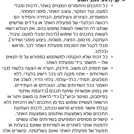
כל התכנים והחומרים המצויים באתר, לרבות ומבלי
למעט, קוד המקור, עיצוב האתר, סימני המסחר,
המאמרים, הציורים והצילומים, הבחירה והסידור הם
רכושה הבלעדי של מפעילת האתר או צדדים שלישיים
שנתנו לה הרשאה לעשות שימוש בהם, ואין הגולש רשאי
לעשות בתכנים כל שימוש (לרבות ומבלי למעט, עיבוד,
העתקה, פרסום, הפצה, משלוח, ביצוע פומבי ושידור),
מבלי לקבל את הסכמת מפעילת האתר לכך, מראש
ובכתב.
כל זכות שלא הוקנתה למשתמש במפורש על פי תנאים
אלו – תישמר בידי מפעילת האתר.
אם תספק לנו משוב, פידבק, הערה או הצעה כלשהי לגבי
השירותים – אתה מקנה לנו בכך רישיון בלעדי, ללא
תמלוגים, תמידי, כלל-עולמי, בלתי הדיר, לשלב את
האמור בכל השירותים שלנו, הנוכחיים או העתידיים.
אין במתן אפשרות שיתוף תכנים (כדוגמת שיתוף
בפייסבוק, טוויטר וכיוצ"ב) כדי לראות בו משום ויתור או
הרשאה לעשיית שימוש במי מן התכנים ו/או הזכויות ללא
קבלת אישור מפורש מראש ובכתב, לרבות העתקת
התכנים שלא באמצעות שיתופם באמצעות האתר.
קישורים מסוימים המופיעים בשירותים שלנו עשויים
להפנות אותך לאתרים או לשירותים שאינם בבעלות או
תפעול של מפעילת האתר ואינם בשליטתה. קישורים אלה