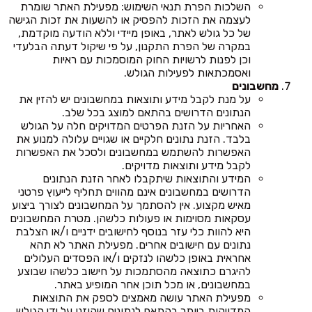
השלכות הפרת תנאי השימוש: מפעילת האתר שומרת
לעצמה את הזכות להפסיק או להשעות את זכות הגישה
של כל גולש לאתר, באופן מיידי וללא הודעה מוקדמת,
במקרה של הפרת התקנון, על פי שיקול דעתה הבלעדי
וכן לפנות לרשויות החוק המוסמכות עם ראיות
ואסמכתאות לפעילות הגולש.
מחשבונים
על מנת לקבל מידע ותוצאות במחשבונים יש להזין את
הנתונים הדרושים בהתאם למוצג בכל שלב.
האחריות על הזנת הפרטים המדויקים חלה על הגולש
בלבד. הזנת נתונים חלקיים או שגויים עלולה למנוע את
האפשרות להשתמש במחשבונים ולסכל את האפשרות
לקבל מידע ותוצאות מדויקים.
המידע והתוצאות שיתקבלו לאחר הזנת הנתונים
הדרושים במחשבונים אינם מהווים תחליף לייעוץ פרטני
מאיש מקצוע. אין להסתמך על המחשבונים לצורך ביצוע
עסקאות מסוימות או פעולות כלשהן. מטרת המחשבונים
היא להוות כלי עזר בנוסף לחישובים ידניים ו/או הצלבת
נתונים עם חישובים אחרים. מפעילת האתר לא תהא
אחראית באופן כלשהו לנזקים ו/או הפסדים העלולים
להיגרם כתוצאה מהסתמכות על חישוב כלשהו שבוצע
במחשבונים, או מכל תוכן אחר המופיע באתר.
מפעילת האתר עושה מאמצים לספק את התוצאות
המדויקות ביותר בהתאם לנתונים שהוזנו על ידי הגולש,