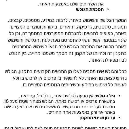
את השירותים שלנו באמצעות האתר.
הסכמת הגולש
המשך הגלישה והשימוש באתר, לרבות במידע, מסמכים, קבצים,
תמונות, טקסטים, גרפיקה, תיאורים, ביקורות ומוצרים המצויים
באתר, כפופים לתנאים ולמגבלות המפורטים במסמך זה, וכן כל
שינוי במסמך, אשר עשוי להתפרסם מעת לעת. הגלישה והשימוש
באתר מהווה את הסכמת הגולש ל
כל
תנאי השימוש המפורטים
בתקנון זה ולהיותו של תקנון זה מסמך משפטי מחייב, בין הגולש
לבין מפעילת האתר.
ככל והגולש אינו מסכים לאלו מן התנאים הקבועים בתקנון, הגולש
נדרש לצאת מן האתר, לא להשאיר בו פרטים או לרכוש בו ולא
לעשות כל שימוש במידע ובשירותים הנוספים המצויים בו.
גיל הגולש
: אין מניעה לגלוש באתר, בכל גיל. עם זאת,
בהשארת פרטים או רכישה באתר, הגולש מצהיר שגילו מעל 18.
גולשים צעירים יותר מתבקשים להשאיר פרטים או לבצע רכישה
באתר
אך ורק
באמצעות אחד ההורים.
עדכון ושינוי התקנון
מפעילת האתר רשאית לשנות תקנון זה מעת לעת לפי שיקול דעתו