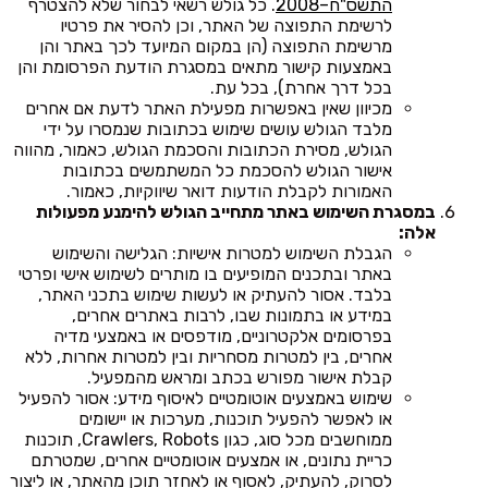
התשס"ח–2008
. כל גולש רשאי לבחור שלא להצטרף
לרשימת התפוצה של האתר, וכן להסיר את פרטיו
מרשימת התפוצה (הן במקום המיועד לכך באתר והן
באמצעות קישור מתאים במסגרת הודעת הפרסומת והן
בכל דרך אחרת), בכל עת.
מכיוון שאין באפשרות מפעילת האתר לדעת אם אחרים
מלבד הגולש עושים שימוש בכתובות שנמסרו על ידי
הגולש, מסירת הכתובות והסכמת הגולש, כאמור, מהווה
אישור הגולש להסכמת כל המשתמשים בכתובות
האמורות לקבלת הודעות דואר שיווקיות, כאמור.
במסגרת השימוש באתר מתחייב הגולש להימנע מפעולות
אלה:
הגבלת השימוש למטרות אישיות: הגלישה והשימוש
באתר ובתכנים המופיעים בו מותרים לשימוש אישי ופרטי
בלבד. אסור להעתיק או לעשות שימוש בתכני האתר,
במידע או בתמונות שבו, לרבות באתרים אחרים,
בפרסומים אלקטרוניים, מודפסים או באמצעי מדיה
אחרים, בין למטרות מסחריות ובין למטרות אחרות, ללא
קבלת אישור מפורש בכתב ומראש מהמפעיל.
שימוש באמצעים אוטומטיים לאיסוף מידע: אסור להפעיל
או לאפשר להפעיל תוכנות, מערכות או יישומים
ממוחשבים מכל סוג, כגון Crawlers, Robots, תוכנות
כריית נתונים, או אמצעים אוטומטיים אחרים, שמטרתם
לסרוק, להעתיק, לאסוף או לאחזר תוכן מהאתר, או ליצור