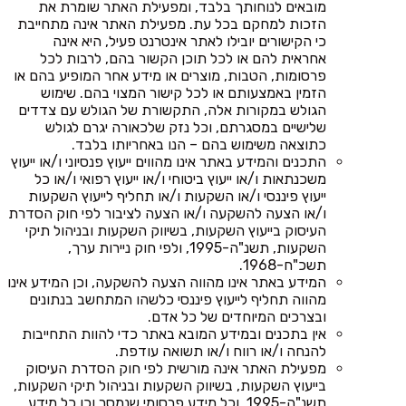
מובאים לנוחותך בלבד, ומפעילת האתר שומרת את
הזכות למחקם בכל עת. מפעילת האתר אינה מתחייבת
כי הקישורים יובילו לאתר אינטרנט פעיל, היא אינה
אחראית להם או לכל תוכן הקשור בהם, לרבות לכל
פרסומות, הטבות, מוצרים או מידע אחר המופיע בהם או
הזמין באמצעותם או לכל קישור המצוי בהם. שימוש
הגולש במקורות אלה, התקשורת של הגולש עם צדדים
שלישיים במסגרתם, וכל נזק שלכאורה יגרם לגולש
כתוצאה משימוש בהם – הנו באחריותו בלבד.
התכנים והמידע באתר אינו מהווים ייעוץ פנסיוני ו/או ייעוץ
משכנתאות ו/או ייעוץ ביטוחי ו/או ייעוץ רפואי ו/או כל
ייעוץ פיננסי ו/או השקעות ו/או תחליף לייעוץ השקעות
ו/או הצעה להשקעה ו/או הצעה לציבור לפי חוק הסדרת
העיסוק בייעוץ השקעות, בשיווק השקעות ובניהול תיקי
השקעות, תשנ"ה-1995, ולפי חוק ניירות ערך,
תשכ"ח-1968.
המידע באתר אינו מהווה הצעה להשקעה, וכן המידע אינו
מהווה תחליף לייעוץ פיננסי כלשהו המתחשב בנתונים
ובצרכים המיוחדים של כל אדם.
אין בתכנים ובמידע המובא באתר כדי להוות התחייבות
להנחה ו/או רווח ו/או תשואה עודפת.
מפעילת האתר אינה מורשית לפי חוק הסדרת העיסוק
בייעוץ השקעות, בשיווק השקעות ובניהול תיקי השקעות,
תשנ"ה-1995, וכל מידע פרסומי שנמסר וכן כל מידע