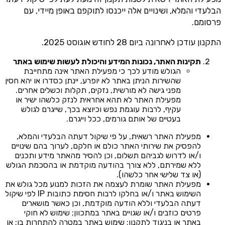
הבלעדי והמלא, ושינויים אלה ייכנסו לתוקפם באופן מיידי, עם
פרסומם.
התקנון עודכן לאחרונה ביום 28 לחודש אוגוסט 2025.
תקינות האתר, נכונות המידע והיכולת לעשות שימוש באתר
הגולש מודע לכך כי מפעילת האתר אינה מתחייבת
שהשירות הניתן באתר לא יופרע, יינתן כסדרו או יהא חסין
מפני גישה לא מורשית, נזקים, תקלות וכשלים אחרים.
מפעילת האתר לא תהא אחראית לנזק כלשהו ישיר או
עקיף, לרבות עוגמת נפש וכיוצא בכך, שייגרם לגולש
בעטיים של אותם גורמים, ככל וייגרם.
מפעילת האתר רשאית, על פי שיקול דעתה הבלעדי והמלא,
להפסיק את שירותי האתר כולם או חלקם, לערוך בהם שינויים
ו/או לדרוש לגביהם תשלום, וכן להסיר מהאתר מידע ותכנים
ללא שמירתם, ללא צורך בהודעה מוקדמת או בהסכמת הגולש
(או צד שלישי אחר כלשהו).
מפעילת האתר שומרת לעצמה את הזכות למנוע מכל גולש את
השימוש באתר ו/או בחלקו לרבות חסימת כתובות IP לפי שיקול
דעתה הבלעדי וללא הודעה מוקדמת, וכן כאשר מושארים
פרטים כוזבים ו/או שגויים באתר במתכוון; שימוש לא חוקי
באתר או בניגוד לתקנון; שימוש באתר במטרה להתחרות בו; או