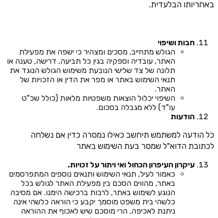
באחריותו הבלעדית.
חבות ושיפוי
הגולש מתחייב, מסכים ומצהיר כי ישפה את מפעילת
האתר, עובדיה וספקיה בגין כל תביעה, דרישה, טענה או
תלונה של צד שלישי הנובעת משימוש הגולש הנוגד את
תנאי השימוש באתר או מפר את הדין או הזכויות של
האתר.
השיפוי יכלול הוצאות משפטיות מלאות (כולל שכ"ט
עו"ד) ללא מגבלה בסכום.
הודעות
כל הודעה למשתמש תיחשב כאילו נמסרה כדין אם נשלחה
לכתובת הדוא"ל שמסר בעת השימוש באתר
עיקרון העיפרון הכחול ואי ויתור על זכויות.
כאמור לעיל, תנאי השימוש ותנאים נוספים המתפרסמים
באתר, מהווים הסכם בין מפעילת האתר לגולש בכל
הנוגע לשימוש באתר, לרבות ברכישה הימנו. אם מסיבה
כלשהי בית משפט מוסמך יקבע כי הוראה כלשהי אינה
ניתנת לאכיפה, הרי מוסכם שיש לאכוף את ההוראה