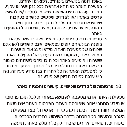
באופן דומה בנושאים ביטוחיים, רפואיים ואחרים.
מפעילת האתר לא תהא אחראית לכל נזק ישיר או עקיף,
הפסד, עוגמת נפש והוצאות שייגרמו לגולש ו/או למשאיר
פרטים באתר ו/או לצדדים שלישיים כלשהם בעקבות
שימוש או הסתמכות על כל תוכן, מידע, נתון, מצג,
תמונה, וידאו, אודיו, פרסומת, מוצר, שירות וכו' המופעים
באתר.
גופים פיננסיים, ביטוחיים, רפואיים ואחרים אשר אליהם
מופנה הגולש הם גופים עצמאיים ואינם קשורים ו/או אינם
שלוחים של מפעילת האתר. מידע ומצג אודות שירות
המוצג באתר, שמקורו בשותף עסקי של מפעילת האתר
ששירותיו מופיעים באתר וכל תוכן ביחס לשירותים כאמור
נמצאים באחריותו הבלעדית של השותף העסקי. מובהר
כי למפעילת האתר אין כל אחריות בגין מידע מעין זה, ואין
היא ערבה למידת הדיוק של מידע זה.
פרסומות של צדדים שלישיים, קישורים והפניות באתר
מפעילת האתר או מי מטעמה לא נושא באחריות לכל תוכן פרסומי
או מידע מסחרי אחר שיפורסם באתר. הפרסום באתר אינו משום
המלצה, חוות דעת, הבעת דעה, עידוד או שידול, מצד מפעילת
האתר ולמעשה כל החלטה בדבר השימוש בתכנים הכלכליים,
ביטוחיים, רפואיים ואחרים שיבחר לקבל הגולש באתר, תיעשה