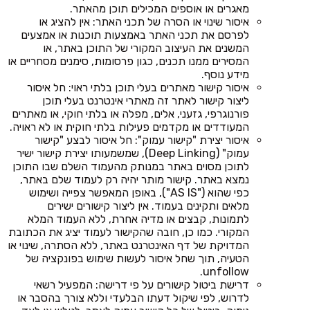
מאגרים או אוספים המכילים תוכן מהאתר.
איסור שינוי או הסרה של תכני האתר: אין להציג או
לפרסם את תכני האתר באמצעות תוכנות או אמצעים
המשנים את העיצוב המקורי של התוכן באתר, או
המסירים ממנו תכנים, כגון פרסומות, סימנים מסחריים או
מידע נוסף.
איסור קישור מאתרים בעלי תוכן בלתי ראוי: חל איסור
ליצור קישור לאתר זה מאתרי אינטרנט בעלי תוכן
פורנוגרפי, גזעני, אלים, מפלה או בלתי חוקי, או מאתרים
המעודדים או מקדמים פעילות בלתי חוקית או לא ראויה.
איסור יצירת "קישור עמוק": חל איסור לבצע "קישור
עמוק" (Deep Linking), שמשמעותו יצירת קישור ישיר
לתוכן מסוים באתר במנותק מהעמוד השלם שבו התוכן
נמצא באתר. קישור מותר יהיה רק לעמוד שלם באתר,
כפי שהוא ("AS IS"), באופן המאפשר צפייה ושימוש
מלאים ותקינים בעמוד. אין ליצור קישורים ישירים
לתמונות, קבצים או מדיה אחרת, ללא העמוד המלא
המקורי. כמו כן, חובה שהקישור לעמוד יציג את הכתובת
המדויקת של דף האינטרנט באתר, ללא הסתרה, שינוי או
הטעיה, תוך שחל איסור לעשות שימוש בפונקציה של
unfollow.
דרישת ביטול קישורים על פי דרישה: המפעיל רשאי
לדרוש, לפי שיקול דעתו הבלעדי וללא צורך בהסבר או