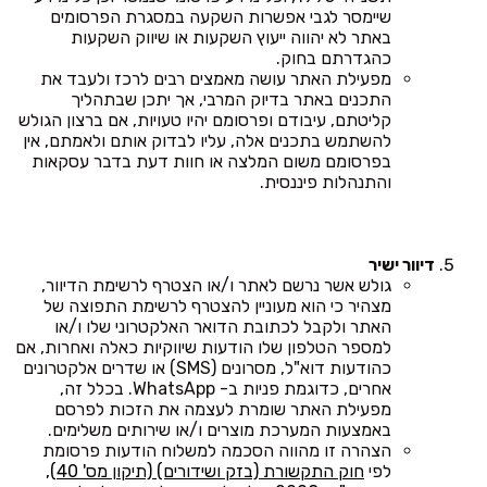
שיימסר לגבי אפשרות השקעה במסגרת הפרסומים
באתר לא יהווה ייעוץ השקעות או שיווק השקעות
כהגדרתם בחוק.
מפעילת האתר עושה מאמצים רבים לרכז ולעבד את
התכנים באתר בדיוק המרבי, אך יתכן שבתהליך
קליטתם, עיבודם ופרסומם יהיו טעויות, אם ברצון הגולש
להשתמש בתכנים אלה, עליו לבדוק אותם ולאמתם, אין
בפרסומם משום המלצה או חוות דעת בדבר עסקאות
והתנהלות פיננסית.
דיוור ישיר
גולש אשר נרשם לאתר ו/או הצטרף לרשימת הדיוור,
מצהיר כי הוא מעוניין להצטרף לרשימת התפוצה של
האתר ולקבל לכתובת הדואר האלקטרוני שלו ו/או
למספר הטלפון שלו הודעות שיווקיות כאלה ואחרות, אם
כהודעות דוא"ל, מסרונים (SMS) או שדרים אלקטרונים
אחרים, כדוגמת פניות ב- WhatsApp. בכלל זה,
מפעילת האתר שומרת לעצמה את הזכות לפרסם
באמצעות המערכת מוצרים ו/או שירותים משלימים.
הצהרה זו מהווה הסכמה למשלוח הודעות פרסומת
לפי
חוק התקשורת (בזק ושידורים) (תיקון מס' 40),