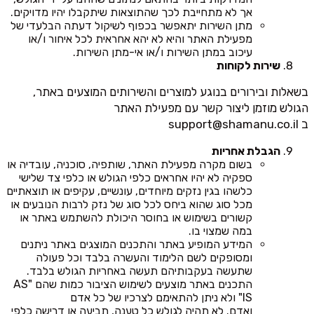
אך לא מתחייבת לכך שהתוצאות שיתקבלו יהיו מדויקים.
מתן השירות יתאפשר בכפוף לשיקול דעתה הבלעדי של
מפעילת האתר והיא לא יהא אחראית לכל איחור ו/או
עיכוב במתן השירות ו/או אי-מתן השירות.
שירות לקוחות
בשאלות ובירורים בנוגע למוצרים והשירותים המוצעים באתר,
הגולש מוזמן ליצור קשר עם מפעילת האתר
ב
support@shamanu.co.il
הגבלת אחריות
בשום מקרה מפעילת האתר, שותפיה, סוכניה, עובדיה או
ספקיה לא יהיו אחראים כלפי הגולש או כלפי צד שלישי
כלשהו בגין נזקים מיוחדים, עונשיים, עקיפים או תוצאתיים
מכל סוג שהוא ביחס לכל סוג של נזק לרבות הנובעים או
קשורים בשימוש או בחוסר היכולת להשתמש באתר או
במה שמצוי בו.
המידע המופיע באתר והתכנים המוצגים באתר ניתנים
ומסופקים לשם הלימוד והעשרה בלבד וכל פעולה
שתעשה בעקבותיהם תעשה באחריות הגולש בלבד.
התכנים באתר מוצעים לשימוש הציבור כמות שהם "AS
IS" ולא ניתן להתאימם לצרכיו של כל אדם
ואדם. לא תהיה לגולש כל טענה, תביעה או דרישה כלפי