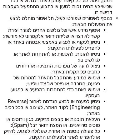
נימוק, ביטול של כל קישור עמוק לאתר. לגולש או לצד
שלישי לא תהיה זכות לטעון או לתבוע מהמפעיל בעקבות
דרישה זו.
בנוסף לאיסורים שפורטו לעיל, חל איסור מוחלט לבצע
את הפעולות הבאות:
איסוף מידע אישי של גולשים אחרים לצורך יצירת
קשר לא רצוי או שליחת דואר אלקטרוני לא מורשה;
ניסיון לעקוף או לפגוע באמצעי אבטחה באתר או
להפריע לפעילותו התקינה;
ניסיון להונות, להטעות או להתחזות לאתר או
לגולשים בו;
ניצול לרעה של מערכות התמיכה או דיווחים
כוזבים על תקלות באתר;
שימוש במידע שהתקבל מהאתר למטרות של
פגיעה, הטרדה או ניצול של צד שלישי;
שימוש באתר כדי להתחרות במפעיל או לפגוע
בעסקיו;
ניסיון לפענח או לבצע הנדסה לאחור (Reverse
Engineering) לקוד האתר, לעיצוב או לכל רכיב
באתר;
העלאת תוכנות או קבצים מזיקים, כגון וירוסים או
סוסים טרויאניים, או הפצת דואר זבל (Spam);
כל פעולה נוספת או אחרת שעלולה לפגוע, להזיק
או להפריע לאתר ולפעילותו התקינה.