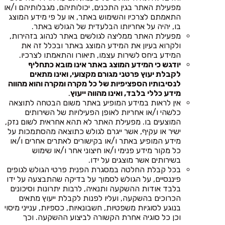
מפעילת האתר בגין התכנים, יכולותיהם, מגבלותיהם ו/או
התאמתם לצרכיו והשימוש באתר, או על פי מידע המוצג
בו, יהיה על אחריותו הבלעדית של הגולש באתר.
מפעילת האתר ממליצה לגולשים באתר לנהוג בזהירות,
ולקרוא בעיון את המידע המוצג באתר ובכלל זה את
המידע ביחס לשירות עצמו, תיאורו והתאמתו לצרכיו.
יודגש כי המידע המוצג באתר אינו מובא כתחליף
לקבלת יעוץ פרטני מגורם מקצועי, ואינו מתאים
לנסיבותיו הספציפיות של כל מקרה ומקרה והוא מהווה
מידע כללי בלבד, ואינו מהווה ייעוץ
.
אין לראות במידע המופיע באתר משום הבטחה לתוצאה
כלשהי ו/או אחריות לאופן הפעילויות של השירותים
המוצעים בו. מפעילת האתר לא תהא אחראית לשום נזק,
ישיר או עקיף, אשר ייגרם לגולש כתוצאה מהסתמכות על
מידע המופיע באתר ו/או בקישורים לאתרים אחרים ו/או
כל מקור מידע פנימי ו/או חיצוני אחר ו/או שימוש
בשירותים אשר מוצגים על ידו.
בכל קבלת החלטה במסגרת הפנית פרטי הגולש לגופים
פיננסיים, על הגולש לסמוך על בדיקה שהתבצעה על ידו
בלבד אודות ההשקעה ותנאיה, לרבות יתרונות וסיכונים
הכרוכים בהשקעה, ועליו לפנות לקבלת ייעוץ מתאים
בנוגע לסוגיות משפטיות, חשבונאיות, כספיות, ענייני מיסוי
וכן כל סוגיה אחרת הקשורה לביצוע ההשקעה. וכך