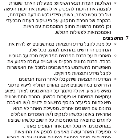
השלכות הפרת תנאי השימוש: מפעילת האתר שומרת
לעצמה את הזכות להפסיק או להשעות את זכות הגישה
של כל גולש לאתר, באופן מיידי וללא הודעה מוקדמת,
במקרה של הפרת התקנון, על פי שיקול דעתה הבלעדי
וכן לפנות לרשויות החוק המוסמכות עם ראיות
ואסמכתאות לפעילות הגולש.
מחשבונים
על מנת לקבל מידע ותוצאות במחשבונים יש להזין את
הנתונים הדרושים בהתאם למוצג בכל שלב.
האחריות על הזנת הפרטים המדויקים חלה על הגולש
בלבד. הזנת נתונים חלקיים או שגויים עלולה למנוע את
האפשרות להשתמש במחשבונים ולסכל את האפשרות
לקבל מידע ותוצאות מדויקים.
המידע והתוצאות שיתקבלו לאחר הזנת הנתונים
הדרושים במחשבונים אינם מהווים תחליף לייעוץ פרטני
מאיש מקצוע. אין להסתמך על המחשבונים לצורך ביצוע
עסקאות מסוימות או פעולות כלשהן. מטרת המחשבונים
היא להוות כלי עזר בנוסף לחישובים ידניים ו/או הצלבת
נתונים עם חישובים אחרים. מפעילת האתר לא תהא
אחראית באופן כלשהו לנזקים ו/או הפסדים העלולים
להיגרם כתוצאה מהסתמכות על חישוב כלשהו שבוצע
במחשבונים, או מכל תוכן אחר המופיע באתר.
מפעילת האתר עושה מאמצים לספק את התוצאות
המדויקות ביותר בהתאם לנתונים שהוזנו על ידי הגולש,