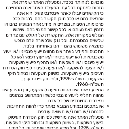
מובאים לנוחותך בלבד, ומפעילת האתר שומרת את
הזכות למחקם בכל עת. מפעילת האתר אינה מתחייבת
כי הקישורים יובילו לאתר אינטרנט פעיל, היא אינה
אחראית להם או לכל תוכן הקשור בהם, לרבות לכל
פרסומות, הטבות, מוצרים או מידע אחר המופיע בהם או
הזמין באמצעותם או לכל קישור המצוי בהם. שימוש
הגולש במקורות אלה, התקשורת של הגולש עם צדדים
שלישיים במסגרתם, וכל נזק שלכאורה יגרם לגולש
כתוצאה משימוש בהם – הנו באחריותו בלבד.
התכנים והמידע באתר אינו מהווים ייעוץ פנסיוני ו/או ייעוץ
משכנתאות ו/או ייעוץ ביטוחי ו/או ייעוץ רפואי ו/או כל
ייעוץ פיננסי ו/או השקעות ו/או תחליף לייעוץ השקעות
ו/או הצעה להשקעה ו/או הצעה לציבור לפי חוק הסדרת
העיסוק בייעוץ השקעות, בשיווק השקעות ובניהול תיקי
השקעות, תשנ"ה-1995, ולפי חוק ניירות ערך,
תשכ"ח-1968.
המידע באתר אינו מהווה הצעה להשקעה, וכן המידע אינו
מהווה תחליף לייעוץ פיננסי כלשהו המתחשב בנתונים
ובצרכים המיוחדים של כל אדם.
אין בתכנים ובמידע המובא באתר כדי להוות התחייבות
להנחה ו/או רווח ו/או תשואה עודפת.
מפעילת האתר אינה מורשית לפי חוק הסדרת העיסוק
בייעוץ השקעות, בשיווק השקעות ובניהול תיקי השקעות,
תשנ"ה-1995, וכל מידע פרסומי שנמסר וכן כל מידע