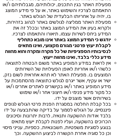
מפעילת האתר בגין התכנים, יכולותיהם, מגבלותיהם ו/או
התאמתם לצרכיו והשימוש באתר, או על פי מידע המוצג
בו, יהיה על אחריותו הבלעדית של הגולש באתר.
מפעילת האתר ממליצה לגולשים באתר לנהוג בזהירות,
ולקרוא בעיון את המידע המוצג באתר ובכלל זה את
המידע ביחס לשירות עצמו, תיאורו והתאמתו לצרכיו.
יודגש כי המידע המוצג באתר אינו מובא כתחליף
לקבלת יעוץ פרטני מגורם מקצועי, ואינו מתאים
לנסיבותיו הספציפיות של כל מקרה ומקרה והוא מהווה
מידע כללי בלבד, ואינו מהווה ייעוץ
.
אין לראות במידע המופיע באתר משום הבטחה לתוצאה
כלשהי ו/או אחריות לאופן הפעילויות של השירותים
המוצעים בו. מפעילת האתר לא תהא אחראית לשום נזק,
ישיר או עקיף, אשר ייגרם לגולש כתוצאה מהסתמכות על
מידע המופיע באתר ו/או בקישורים לאתרים אחרים ו/או
כל מקור מידע פנימי ו/או חיצוני אחר ו/או שימוש
בשירותים אשר מוצגים על ידו.
בכל קבלת החלטה במסגרת הפנית פרטי הגולש לגופים
פיננסיים, על הגולש לסמוך על בדיקה שהתבצעה על ידו
בלבד אודות ההשקעה ותנאיה, לרבות יתרונות וסיכונים
הכרוכים בהשקעה, ועליו לפנות לקבלת ייעוץ מתאים
בנוגע לסוגיות משפטיות, חשבונאיות, כספיות, ענייני מיסוי
וכן כל סוגיה אחרת הקשורה לביצוע ההשקעה. וכך