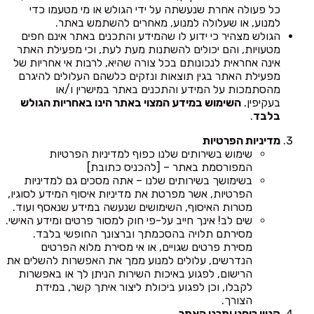
כל פעולה אחרת שנעשתה על ידי הגולש או מי מטעמו כדי
למנוע, או שעלולה למנוע, מאחרים להשתמש באתר.
הגולש מצהיר כי ידוע לו שהמידע והתכנים באתר אינם חפים
מטעויות, והם יכולים להשתנות מעת לעת, וכי מפעילת האתר
אינה אחראית לנכונותם בכל צורה שהיא, לרבות אי אחריות של
מפעילת האתר בגין תוצאות ונזקים כלשהם העלולים להיגרם
מהסתמכות על המידע והתכנים באתר במישרין ו/או
בעקיפין.
השימוש במידע המצוי באתר הינו באחריות הגולש
בלבד
.
מדיניות הפרטיות
שימוש בשירותים שלנו כפוף למדיניות הפרטיות
המפורסמת באתר – [להכניס כתובת]
בשימושך בשירותים שלנו – אתה מסכים גם למדיניות
הפרטיות, אשר מפרטת את מדיניות איסוף המידע לסוגיו,
מטרות האיסוף, השימושים שנעשה במידע שנאסף ועוד.
שים לב! אינך חייב על-פי חוק למסור פרטים ומידע האישי.
מסירתם תלויה בהסכמתך וברצונך החופשי בלבד.
מסירת פרטים שגויים, או אי מסירת מלוא הפרטים
הנדרשים, עלולים למנוע ממך את האפשרות להשלים את
הרישום, לפגוע באיכות השירות הניתן לך או באפשרות
לקבלו, וכן לפגוע ביכולת ליצור איתך קשר, במידת
הצורך.
קניין רוחני ותכני האתר