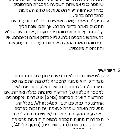
שיימסר לגבי אפשרות השקעה במסגרת הפרסומים
באתר לא יהווה ייעוץ השקעות או שיווק השקעות
כהגדרתם בחוק.
מפעילת האתר עושה מאמצים רבים לרכז ולעבד את
התכנים באתר בדיוק המרבי, אך יתכן שבתהליך
קליטתם, עיבודם ופרסומם יהיו טעויות, אם ברצון הגולש
להשתמש בתכנים אלה, עליו לבדוק אותם ולאמתם, אין
בפרסומם משום המלצה או חוות דעת בדבר עסקאות
והתנהלות פיננסית.
דיוור ישיר
גולש אשר נרשם לאתר ו/או הצטרף לרשימת הדיוור,
מצהיר כי הוא מעוניין להצטרף לרשימת התפוצה של
האתר ולקבל לכתובת הדואר האלקטרוני שלו ו/או
למספר הטלפון שלו הודעות שיווקיות כאלה ואחרות, אם
כהודעות דוא"ל, מסרונים (SMS) או שדרים אלקטרונים
אחרים, כדוגמת פניות ב- WhatsApp. בכלל זה,
מפעילת האתר שומרת לעצמה את הזכות לפרסם
באמצעות המערכת מוצרים ו/או שירותים משלימים.
הצהרה זו מהווה הסכמה למשלוח הודעות פרסומת
לפי
חוק התקשורת (בזק ושידורים) (תיקון מס' 40),