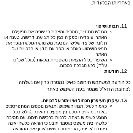
באחריותו הבלעדית.
חבות ושיפוי
הגולש מתחייב, מסכים ומצהיר כי ישפה את מפעילת
האתר, עובדיה וספקיה בגין כל תביעה, דרישה, טענה או
תלונה של צד שלישי הנובעת משימוש הגולש הנוגד את
תנאי השימוש באתר או מפר את הדין או הזכויות של
האתר.
השיפוי יכלול הוצאות משפטיות מלאות (כולל שכ"ט
עו"ד) ללא מגבלה בסכום.
הודעות
כל הודעה למשתמש תיחשב כאילו נמסרה כדין אם נשלחה
לכתובת הדוא"ל שמסר בעת השימוש באתר
עיקרון העיפרון הכחול ואי ויתור על זכויות.
כאמור לעיל, תנאי השימוש ותנאים נוספים המתפרסמים
באתר, מהווים הסכם בין מפעילת האתר לגולש בכל
הנוגע לשימוש באתר, לרבות ברכישה הימנו. אם מסיבה
כלשהי בית משפט מוסמך יקבע כי הוראה כלשהי אינה
ניתנת לאכיפה, הרי מוסכם שיש לאכוף את ההוראה