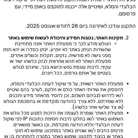
הבלעדי והמלא, ושינויים אלה ייכנסו לתוקפם באופן מיידי, עם
פרסומם.
התקנון עודכן לאחרונה ביום 28 לחודש אוגוסט 2025.
תקינות האתר, נכונות המידע והיכולת לעשות שימוש באתר
הגולש מודע לכך כי מפעילת האתר אינה מתחייבת
שהשירות הניתן באתר לא יופרע, יינתן כסדרו או יהא חסין
מפני גישה לא מורשית, נזקים, תקלות וכשלים אחרים.
מפעילת האתר לא תהא אחראית לנזק כלשהו ישיר או
עקיף, לרבות עוגמת נפש וכיוצא בכך, שייגרם לגולש
בעטיים של אותם גורמים, ככל וייגרם.
מפעילת האתר רשאית, על פי שיקול דעתה הבלעדי והמלא,
להפסיק את שירותי האתר כולם או חלקם, לערוך בהם שינויים
ו/או לדרוש לגביהם תשלום, וכן להסיר מהאתר מידע ותכנים
ללא שמירתם, ללא צורך בהודעה מוקדמת או בהסכמת הגולש
(או צד שלישי אחר כלשהו).
מפעילת האתר שומרת לעצמה את הזכות למנוע מכל גולש את
השימוש באתר ו/או בחלקו לרבות חסימת כתובות IP לפי שיקול
דעתה הבלעדי וללא הודעה מוקדמת, וכן כאשר מושארים
פרטים כוזבים ו/או שגויים באתר במתכוון; שימוש לא חוקי
באתר או בניגוד לתקנון; שימוש באתר במטרה להתחרות בו; או