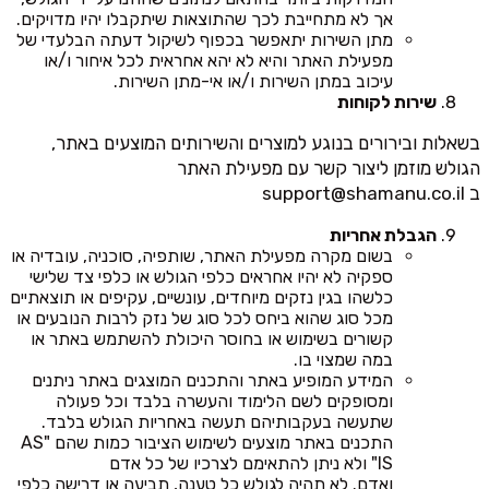
אך לא מתחייבת לכך שהתוצאות שיתקבלו יהיו מדויקים.
מתן השירות יתאפשר בכפוף לשיקול דעתה הבלעדי של
מפעילת האתר והיא לא יהא אחראית לכל איחור ו/או
עיכוב במתן השירות ו/או אי-מתן השירות.
שירות לקוחות
בשאלות ובירורים בנוגע למוצרים והשירותים המוצעים באתר,
הגולש מוזמן ליצור קשר עם מפעילת האתר
ב
support@shamanu.co.il
הגבלת אחריות
בשום מקרה מפעילת האתר, שותפיה, סוכניה, עובדיה או
ספקיה לא יהיו אחראים כלפי הגולש או כלפי צד שלישי
כלשהו בגין נזקים מיוחדים, עונשיים, עקיפים או תוצאתיים
מכל סוג שהוא ביחס לכל סוג של נזק לרבות הנובעים או
קשורים בשימוש או בחוסר היכולת להשתמש באתר או
במה שמצוי בו.
המידע המופיע באתר והתכנים המוצגים באתר ניתנים
ומסופקים לשם הלימוד והעשרה בלבד וכל פעולה
שתעשה בעקבותיהם תעשה באחריות הגולש בלבד.
התכנים באתר מוצעים לשימוש הציבור כמות שהם "AS
IS" ולא ניתן להתאימם לצרכיו של כל אדם
ואדם. לא תהיה לגולש כל טענה, תביעה או דרישה כלפי