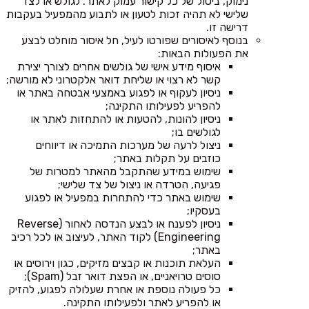
נימוק, ביטול של כל קישור עמוק לאתר. לגולש או לצד
שלישי לא תהיה זכות לטעון או לתבוע מהמפעיל בעקבות
דרישה זו.
בנוסף לאיסורים שפורטו לעיל, חל איסור מוחלט לבצע
את הפעולות הבאות:
איסוף מידע אישי של גולשים אחרים לצורך יצירת
קשר לא רצוי או שליחת דואר אלקטרוני לא מורשה;
ניסיון לעקוף או לפגוע באמצעי אבטחה באתר או
להפריע לפעילותו התקינה;
ניסיון להונות, להטעות או להתחזות לאתר או
לגולשים בו;
ניצול לרעה של מערכות התמיכה או דיווחים
כוזבים על תקלות באתר;
שימוש במידע שהתקבל מהאתר למטרות של
פגיעה, הטרדה או ניצול של צד שלישי;
שימוש באתר כדי להתחרות במפעיל או לפגוע
בעסקיו;
ניסיון לפענח או לבצע הנדסה לאחור (Reverse
Engineering) לקוד האתר, לעיצוב או לכל רכיב
באתר;
העלאת תוכנות או קבצים מזיקים, כגון וירוסים או
סוסים טרויאניים, או הפצת דואר זבל (Spam);
כל פעולה נוספת או אחרת שעלולה לפגוע, להזיק
או להפריע לאתר ולפעילותו התקינה.