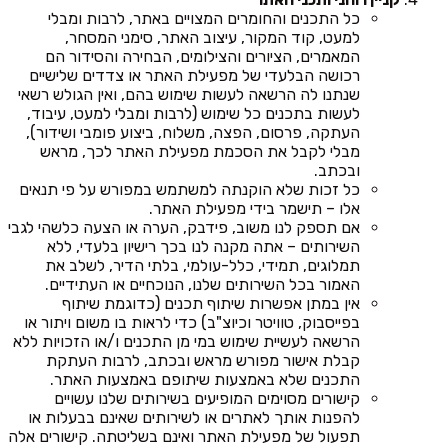
כל התכנים והחומרים המצויים באתר, לרבות ומבלי
למעט, קוד המקור, עיצוב האתר, סימני המסחר,
המאמרים, הציורים והצילומים, הבחירה והסידור הם
רכושה הבלעדי של מפעילת האתר או צדדים שלישיים
שנתנו לה הרשאה לעשות שימוש בהם, ואין הגולש רשאי
לעשות בתכנים כל שימוש (לרבות ומבלי למעט, עיבוד,
העתקה, פרסום, הפצה, משלוח, ביצוע פומבי ושידור),
מבלי לקבל את הסכמת מפעילת האתר לכך, מראש
ובכתב.
כל זכות שלא הוקנתה למשתמש במפורש על פי תנאים
אלו – תישמר בידי מפעילת האתר.
אם תספק לנו משוב, פידבק, הערה או הצעה כלשהי לגבי
השירותים – אתה מקנה לנו בכך רישיון בלעדי, ללא
תמלוגים, תמידי, כלל-עולמי, בלתי הדיר, לשלב את
האמור בכל השירותים שלנו, הנוכחיים או העתידיים.
אין במתן אפשרות שיתוף תכנים (כדוגמת שיתוף
בפייסבוק, טוויטר וכיוצ"ב) כדי לראות בו משום ויתור או
הרשאה לעשיית שימוש במי מן התכנים ו/או הזכויות ללא
קבלת אישור מפורש מראש ובכתב, לרבות העתקת
התכנים שלא באמצעות שיתופם באמצעות האתר.
קישורים מסוימים המופיעים בשירותים שלנו עשויים
להפנות אותך לאתרים או לשירותים שאינם בבעלות או
תפעול של מפעילת האתר ואינם בשליטתה. קישורים אלה