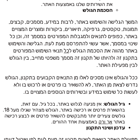
את השירותים שלנו באמצעות האתר.
הסכמת הגולש
המשך הגלישה והשימוש באתר, לרבות במידע, מסמכים, קבצים,
תמונות, טקסטים, גרפיקה, תיאורים, ביקורות ומוצרים המצויים
באתר, כפופים לתנאים ולמגבלות המפורטים במסמך זה, וכן כל
שינוי במסמך, אשר עשוי להתפרסם מעת לעת. הגלישה והשימוש
באתר מהווה את הסכמת הגולש ל
כל
תנאי השימוש המפורטים
בתקנון זה ולהיותו של תקנון זה מסמך משפטי מחייב, בין הגולש
לבין מפעילת האתר.
ככל והגולש אינו מסכים לאלו מן התנאים הקבועים בתקנון, הגולש
נדרש לצאת מן האתר, לא להשאיר בו פרטים או לרכוש בו ולא
לעשות כל שימוש במידע ובשירותים הנוספים המצויים בו.
גיל הגולש
: אין מניעה לגלוש באתר, בכל גיל. עם זאת,
בהשארת פרטים או רכישה באתר, הגולש מצהיר שגילו מעל 18.
גולשים צעירים יותר מתבקשים להשאיר פרטים או לבצע רכישה
באתר
אך ורק
באמצעות אחד ההורים.
עדכון ושינוי התקנון
מפעילת האתר רשאית לשנות תקנון זה מעת לעת לפי שיקול דעתו