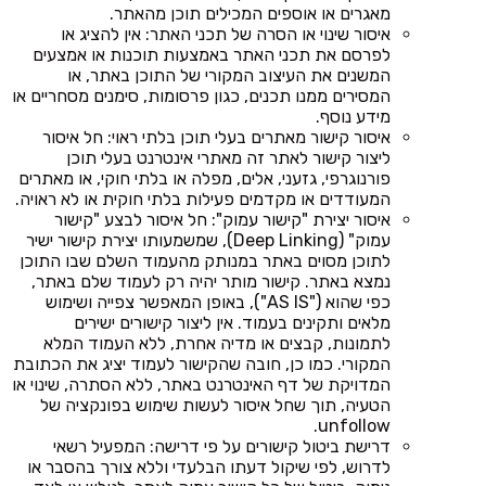
מאגרים או אוספים המכילים תוכן מהאתר.
איסור שינוי או הסרה של תכני האתר: אין להציג או
לפרסם את תכני האתר באמצעות תוכנות או אמצעים
המשנים את העיצוב המקורי של התוכן באתר, או
המסירים ממנו תכנים, כגון פרסומות, סימנים מסחריים או
מידע נוסף.
איסור קישור מאתרים בעלי תוכן בלתי ראוי: חל איסור
ליצור קישור לאתר זה מאתרי אינטרנט בעלי תוכן
פורנוגרפי, גזעני, אלים, מפלה או בלתי חוקי, או מאתרים
המעודדים או מקדמים פעילות בלתי חוקית או לא ראויה.
איסור יצירת "קישור עמוק": חל איסור לבצע "קישור
עמוק" (Deep Linking), שמשמעותו יצירת קישור ישיר
לתוכן מסוים באתר במנותק מהעמוד השלם שבו התוכן
נמצא באתר. קישור מותר יהיה רק לעמוד שלם באתר,
כפי שהוא ("AS IS"), באופן המאפשר צפייה ושימוש
מלאים ותקינים בעמוד. אין ליצור קישורים ישירים
לתמונות, קבצים או מדיה אחרת, ללא העמוד המלא
המקורי. כמו כן, חובה שהקישור לעמוד יציג את הכתובת
המדויקת של דף האינטרנט באתר, ללא הסתרה, שינוי או
הטעיה, תוך שחל איסור לעשות שימוש בפונקציה של
unfollow.
דרישת ביטול קישורים על פי דרישה: המפעיל רשאי
לדרוש, לפי שיקול דעתו הבלעדי וללא צורך בהסבר או