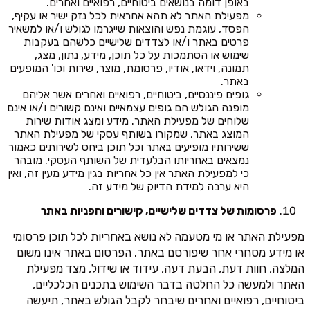
באופן דומה בנושאים ביטוחיים, רפואיים ואחרים.
מפעילת האתר לא תהא אחראית לכל נזק ישיר או עקיף,
הפסד, עוגמת נפש והוצאות שייגרמו לגולש ו/או למשאיר
פרטים באתר ו/או לצדדים שלישיים כלשהם בעקבות
שימוש או הסתמכות על כל תוכן, מידע, נתון, מצג,
תמונה, וידאו, אודיו, פרסומת, מוצר, שירות וכו' המופעים
באתר.
גופים פיננסיים, ביטוחיים, רפואיים ואחרים אשר אליהם
מופנה הגולש הם גופים עצמאיים ואינם קשורים ו/או אינם
שלוחים של מפעילת האתר. מידע ומצג אודות שירות
המוצג באתר, שמקורו בשותף עסקי של מפעילת האתר
ששירותיו מופיעים באתר וכל תוכן ביחס לשירותים כאמור
נמצאים באחריותו הבלעדית של השותף העסקי. מובהר
כי למפעילת האתר אין כל אחריות בגין מידע מעין זה, ואין
היא ערבה למידת הדיוק של מידע זה.
פרסומות של צדדים שלישיים, קישורים והפניות באתר
מפעילת האתר או מי מטעמה לא נושא באחריות לכל תוכן פרסומי
או מידע מסחרי אחר שיפורסם באתר. הפרסום באתר אינו משום
המלצה, חוות דעת, הבעת דעה, עידוד או שידול, מצד מפעילת
האתר ולמעשה כל החלטה בדבר השימוש בתכנים הכלכליים,
ביטוחיים, רפואיים ואחרים שיבחר לקבל הגולש באתר, תיעשה