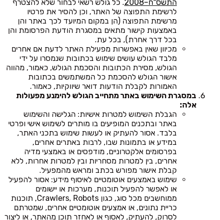
התשס"ח–2008
. כל גולש רשאי לבחור שלא להצטרף
לרשימת התפוצה של האתר, וכן להסיר את פרטיו
מרשימת התפוצה (הן במקום המיועד לכך באתר והן
באמצעות קישור מתאים במסגרת הודעת הפרסומת והן
בכל דרך אחרת), בכל עת.
מכיוון שאין באפשרות מפעילת האתר לדעת אם אחרים
מלבד הגולש עושים שימוש בכתובות שנמסרו על ידי
הגולש, מסירת הכתובות והסכמת הגולש, כאמור, מהווה
אישור הגולש להסכמת כל המשתמשים בכתובות
האמורות לקבלת הודעות דואר שיווקיות, כאמור.
במסגרת השימוש באתר מתחייב הגולש להימנע מפעולות
אלה:
הגבלת השימוש למטרות אישיות: הגלישה והשימוש
באתר ובתכנים המופיעים בו מותרים לשימוש אישי ופרטי
בלבד. אסור להעתיק או לעשות שימוש בתכני האתר,
במידע או בתמונות שבו, לרבות באתרים אחרים,
בפרסומים אלקטרוניים, מודפסים או באמצעי מדיה
אחרים, בין למטרות מסחריות ובין למטרות אחרות, ללא
קבלת אישור מפורש בכתב ומראש מהמפעיל.
שימוש באמצעים אוטומטיים לאיסוף מידע: אסור להפעיל
או לאפשר להפעיל תוכנות, מערכות או יישומים
ממוחשבים מכל סוג, כגון Crawlers, Robots, תוכנות
כריית נתונים, או אמצעים אוטומטיים אחרים, שמטרתם
לסרוק, להעתיק, לאסוף או לאחזר תוכן מהאתר, או ליצור