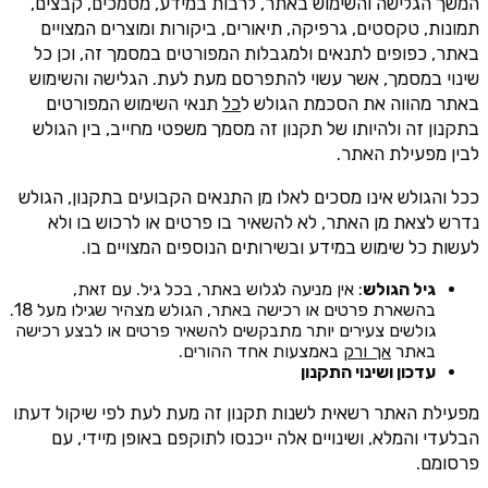
המשך הגלישה והשימוש באתר, לרבות במידע, מסמכים, קבצים,
תמונות, טקסטים, גרפיקה, תיאורים, ביקורות ומוצרים המצויים
באתר, כפופים לתנאים ולמגבלות המפורטים במסמך זה, וכן כל
שינוי במסמך, אשר עשוי להתפרסם מעת לעת. הגלישה והשימוש
באתר מהווה את הסכמת הגולש ל
כל
תנאי השימוש המפורטים
בתקנון זה ולהיותו של תקנון זה מסמך משפטי מחייב, בין הגולש
לבין מפעילת האתר.
ככל והגולש אינו מסכים לאלו מן התנאים הקבועים בתקנון, הגולש
נדרש לצאת מן האתר, לא להשאיר בו פרטים או לרכוש בו ולא
לעשות כל שימוש במידע ובשירותים הנוספים המצויים בו.
גיל הגולש
: אין מניעה לגלוש באתר, בכל גיל. עם זאת,
בהשארת פרטים או רכישה באתר, הגולש מצהיר שגילו מעל 18.
גולשים צעירים יותר מתבקשים להשאיר פרטים או לבצע רכישה
באתר
אך ורק
באמצעות אחד ההורים.
עדכון ושינוי התקנון
מפעילת האתר רשאית לשנות תקנון זה מעת לעת לפי שיקול דעתו
הבלעדי והמלא, ושינויים אלה ייכנסו לתוקפם באופן מיידי, עם
פרסומם.