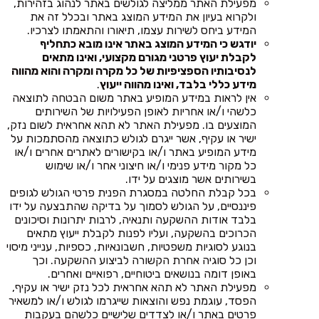
מפעילת האתר ממליצה לגולשים באתר לנהוג בזהירות,
ולקרוא בעיון את המידע המוצג באתר ובכלל זה את
המידע ביחס לשירות עצמו, תיאורו והתאמתו לצרכיו.
יודגש כי המידע המוצג באתר אינו מובא כתחליף
לקבלת יעוץ פרטני מגורם מקצועי, ואינו מתאים
לנסיבותיו הספציפיות של כל מקרה ומקרה והוא מהווה
מידע כללי בלבד, ואינו מהווה ייעוץ
.
אין לראות במידע המופיע באתר משום הבטחה לתוצאה
כלשהי ו/או אחריות לאופן הפעילויות של השירותים
המוצעים בו. מפעילת האתר לא תהא אחראית לשום נזק,
ישיר או עקיף, אשר ייגרם לגולש כתוצאה מהסתמכות על
מידע המופיע באתר ו/או בקישורים לאתרים אחרים ו/או
כל מקור מידע פנימי ו/או חיצוני אחר ו/או שימוש
בשירותים אשר מוצגים על ידו.
בכל קבלת החלטה במסגרת הפנית פרטי הגולש לגופים
פיננסיים, על הגולש לסמוך על בדיקה שהתבצעה על ידו
בלבד אודות ההשקעה ותנאיה, לרבות יתרונות וסיכונים
הכרוכים בהשקעה, ועליו לפנות לקבלת ייעוץ מתאים
בנוגע לסוגיות משפטיות, חשבונאיות, כספיות, ענייני מיסוי
וכן כל סוגיה אחרת הקשורה לביצוע ההשקעה. וכך
באופן דומה בנושאים ביטוחיים, רפואיים ואחרים.
מפעילת האתר לא תהא אחראית לכל נזק ישיר או עקיף,
הפסד, עוגמת נפש והוצאות שייגרמו לגולש ו/או למשאיר
פרטים באתר ו/או לצדדים שלישיים כלשהם בעקבות