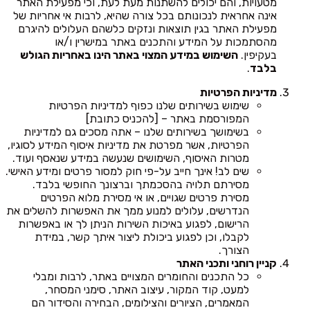
מטעויות, והם יכולים להשתנות מעת לעת, וכי מפעילת האתר
אינה אחראית לנכונותם בכל צורה שהיא, לרבות אי אחריות של
מפעילת האתר בגין תוצאות ונזקים כלשהם העלולים להיגרם
מהסתמכות על המידע והתכנים באתר במישרין ו/או
בעקיפין.
השימוש במידע המצוי באתר הינו באחריות הגולש
בלבד
.
מדיניות הפרטיות
שימוש בשירותים שלנו כפוף למדיניות הפרטיות
המפורסמת באתר – [להכניס כתובת]
בשימושך בשירותים שלנו – אתה מסכים גם למדיניות
הפרטיות, אשר מפרטת את מדיניות איסוף המידע לסוגיו,
מטרות האיסוף, השימושים שנעשה במידע שנאסף ועוד.
שים לב! אינך חייב על-פי חוק למסור פרטים ומידע האישי.
מסירתם תלויה בהסכמתך וברצונך החופשי בלבד.
מסירת פרטים שגויים, או אי מסירת מלוא הפרטים
הנדרשים, עלולים למנוע ממך את האפשרות להשלים את
הרישום, לפגוע באיכות השירות הניתן לך או באפשרות
לקבלו, וכן לפגוע ביכולת ליצור איתך קשר, במידת
הצורך.
קניין רוחני ותכני האתר
כל התכנים והחומרים המצויים באתר, לרבות ומבלי
למעט, קוד המקור, עיצוב האתר, סימני המסחר,
המאמרים, הציורים והצילומים, הבחירה והסידור הם