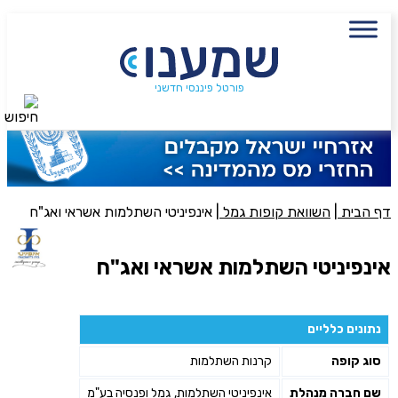
עם מתכנן פיננסי, השאירו פרטים:
שם מלא
נייד
פורטל פיננסי חדשני
חיפוש
פעולה נדרשת
היכן מנוהל החיסכון?
דף הבית
|
השוואת קופות גמל
|
אינפיניטי השתלמות אשראי ואג"ח
סכום חיסכון בקרן
אינפיניטי השתלמות אשראי ואג"ח
אני מאשר את תנאיי השימוש והפרטיות של האתר
נתונים כלליים
מאשר כי פרטיי ישמשו לקבלת פניות והצעות שיווקיות למוצרים
סוג קופה
קרנות השתלמות
פנסיוניים\ביטוח באמצעות טלפון, מייל או SMS מאיתנו או צד שלישי
שליחה
שם חברה מנהלת
אינפיניטי השתלמות, גמל ופנסיה בע"מ