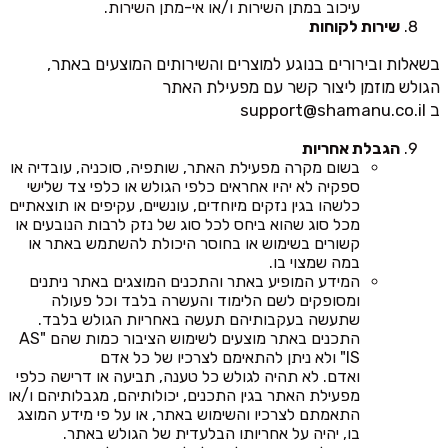
עיכוב במתן השירות ו/או אי-מתן השירות.
שירות לקוחות
בשאלות ובירורים בנוגע למוצרים והשירותים המוצעים באתר,
הגולש מוזמן ליצור קשר עם מפעילת האתר
ב
support@shamanu.co.il
הגבלת אחריות
בשום מקרה מפעילת האתר, שותפיה, סוכניה, עובדיה או
ספקיה לא יהיו אחראים כלפי הגולש או כלפי צד שלישי
כלשהו בגין נזקים מיוחדים, עונשיים, עקיפים או תוצאתיים
מכל סוג שהוא ביחס לכל סוג של נזק לרבות הנובעים או
קשורים בשימוש או בחוסר היכולת להשתמש באתר או
במה שמצוי בו.
המידע המופיע באתר והתכנים המוצגים באתר ניתנים
ומסופקים לשם הלימוד והעשרה בלבד וכל פעולה
שתעשה בעקבותיהם תעשה באחריות הגולש בלבד.
התכנים באתר מוצעים לשימוש הציבור כמות שהם "AS
IS" ולא ניתן להתאימם לצרכיו של כל אדם
ואדם. לא תהיה לגולש כל טענה, תביעה או דרישה כלפי
מפעילת האתר בגין התכנים, יכולותיהם, מגבלותיהם ו/או
התאמתם לצרכיו והשימוש באתר, או על פי מידע המוצג
בו, יהיה על אחריותו הבלעדית של הגולש באתר.