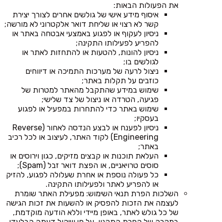
את הפעולות הבאות:
איסוף מידע אישי של גולשים אחרים לצורך יצירת
קשר לא רצוי או שליחת דואר אלקטרוני לא מורשה;
ניסיון לעקוף או לפגוע באמצעי אבטחה באתר או
להפריע לפעילותו התקינה;
ניסיון להונות, להטעות או להתחזות לאתר או
לגולשים בו;
ניצול לרעה של מערכות התמיכה או דיווחים
כוזבים על תקלות באתר;
שימוש במידע שהתקבל מהאתר למטרות של
פגיעה, הטרדה או ניצול של צד שלישי;
שימוש באתר כדי להתחרות במפעיל או לפגוע
בעסקיו;
ניסיון לפענח או לבצע הנדסה לאחור (Reverse
Engineering) לקוד האתר, לעיצוב או לכל רכיב
באתר;
העלאת תוכנות או קבצים מזיקים, כגון וירוסים או
סוסים טרויאניים, או הפצת דואר זבל (Spam);
כל פעולה נוספת או אחרת שעלולה לפגוע, להזיק
או להפריע לאתר ולפעילותו התקינה.
השלכות הפרת תנאי השימוש: מפעילת האתר שומרת
לעצמה את הזכות להפסיק או להשעות את זכות הגישה
של כל גולש לאתר, באופן מיידי וללא הודעה מוקדמת,
במקרה של הפרת התקנון, על פי שיקול דעתה הבלעדי