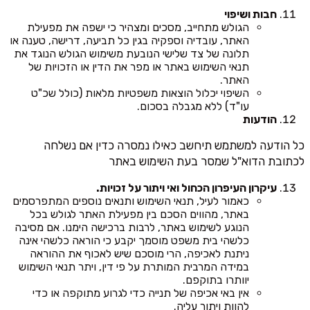
חבות ושיפוי
הגולש מתחייב, מסכים ומצהיר כי ישפה את מפעילת
האתר, עובדיה וספקיה בגין כל תביעה, דרישה, טענה או
תלונה של צד שלישי הנובעת משימוש הגולש הנוגד את
תנאי השימוש באתר או מפר את הדין או הזכויות של
האתר.
השיפוי יכלול הוצאות משפטיות מלאות (כולל שכ"ט
עו"ד) ללא מגבלה בסכום.
הודעות
כל הודעה למשתמש תיחשב כאילו נמסרה כדין אם נשלחה
לכתובת הדוא"ל שמסר בעת השימוש באתר
עיקרון העיפרון הכחול ואי ויתור על זכויות.
כאמור לעיל, תנאי השימוש ותנאים נוספים המתפרסמים
באתר, מהווים הסכם בין מפעילת האתר לגולש בכל
הנוגע לשימוש באתר, לרבות ברכישה הימנו. אם מסיבה
כלשהי בית משפט מוסמך יקבע כי הוראה כלשהי אינה
ניתנת לאכיפה, הרי מוסכם שיש לאכוף את ההוראה
במידה המרבית המותרת על פי דין, ויתר תנאי השימוש
יוותרו בתוקפם.
אין באי אכיפה של תנייה כדי לגרוע מתוקפה או כדי
להוות ויתור עליה.