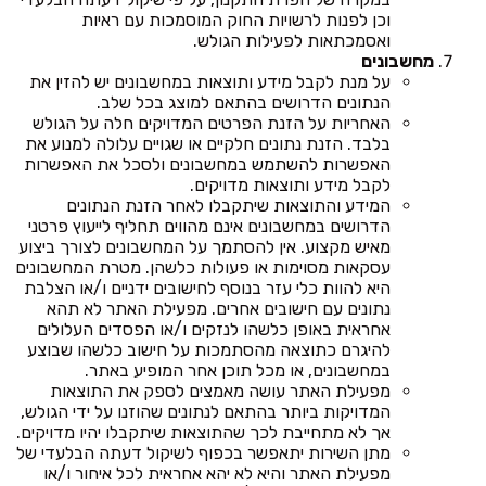
וכן לפנות לרשויות החוק המוסמכות עם ראיות
ואסמכתאות לפעילות הגולש.
מחשבונים
על מנת לקבל מידע ותוצאות במחשבונים יש להזין את
הנתונים הדרושים בהתאם למוצג בכל שלב.
האחריות על הזנת הפרטים המדויקים חלה על הגולש
בלבד. הזנת נתונים חלקיים או שגויים עלולה למנוע את
האפשרות להשתמש במחשבונים ולסכל את האפשרות
לקבל מידע ותוצאות מדויקים.
המידע והתוצאות שיתקבלו לאחר הזנת הנתונים
הדרושים במחשבונים אינם מהווים תחליף לייעוץ פרטני
מאיש מקצוע. אין להסתמך על המחשבונים לצורך ביצוע
עסקאות מסוימות או פעולות כלשהן. מטרת המחשבונים
היא להוות כלי עזר בנוסף לחישובים ידניים ו/או הצלבת
נתונים עם חישובים אחרים. מפעילת האתר לא תהא
אחראית באופן כלשהו לנזקים ו/או הפסדים העלולים
להיגרם כתוצאה מהסתמכות על חישוב כלשהו שבוצע
במחשבונים, או מכל תוכן אחר המופיע באתר.
מפעילת האתר עושה מאמצים לספק את התוצאות
המדויקות ביותר בהתאם לנתונים שהוזנו על ידי הגולש,
אך לא מתחייבת לכך שהתוצאות שיתקבלו יהיו מדויקים.
מתן השירות יתאפשר בכפוף לשיקול דעתה הבלעדי של
מפעילת האתר והיא לא יהא אחראית לכל איחור ו/או