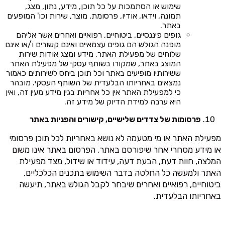
שימוש או הסתמכות על כל תוכן, מידע, נתון, מצג,
תמונה, וידאו, אודיו, פרסומת, מוצר, שירות וכו' המופעים
באתר.
גופים פיננסיים, ביטוחיים, רפואיים ואחרים אשר אליהם
מופנה הגולש הם גופים עצמאיים ואינם קשורים ו/או אינם
שלוחים של מפעילת האתר. מידע ומצג אודות שירות
המוצג באתר, שמקורו בשותף עסקי של מפעילת האתר
ששירותיו מופיעים באתר וכל תוכן ביחס לשירותים כאמור
נמצאים באחריותו הבלעדית של השותף העסקי. מובהר
כי למפעילת האתר אין כל אחריות בגין מידע מעין זה, ואין
היא ערבה למידת הדיוק של מידע זה.
פרסומות של צדדים שלישיים, קישורים והפניות באתר
מפעילת האתר או מי מטעמה לא נושא באחריות לכל תוכן פרסומי
או מידע מסחרי אחר שיפורסם באתר. הפרסום באתר אינו משום
המלצה, חוות דעת, הבעת דעה, עידוד או שידול, מצד מפעילת
האתר ולמעשה כל החלטה בדבר השימוש בתכנים הכלכליים,
ביטוחיים, רפואיים ואחרים שיבחר לקבל הגולש באתר, תיעשה
באחריותו הבלעדית.