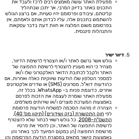
מפעילת האתר עושה מאמצים רבים לרכז ולעבד את
התכנים באתר בדיוק המרבי, אך יתכן שבתהליך
קליטתם, עיבודם ופרסומם יהיו טעויות, אם ברצון הגולש
להשתמש בתכנים אלה, עליו לבדוק אותם ולאמתם, אין
בפרסומם משום המלצה או חוות דעת בדבר עסקאות
והתנהלות פיננסית.
דיוור ישיר
גולש אשר נרשם לאתר ו/או הצטרף לרשימת הדיוור,
מצהיר כי הוא מעוניין להצטרף לרשימת התפוצה של
האתר ולקבל לכתובת הדואר האלקטרוני שלו ו/או
למספר הטלפון שלו הודעות שיווקיות כאלה ואחרות, אם
כהודעות דוא"ל, מסרונים (SMS) או שדרים אלקטרונים
אחרים, כדוגמת פניות ב- WhatsApp. בכלל זה,
מפעילת האתר שומרת לעצמה את הזכות לפרסם
באמצעות המערכת מוצרים ו/או שירותים משלימים.
הצהרה זו מהווה הסכמה למשלוח הודעות פרסומת
לפי
חוק התקשורת (בזק ושידורים) (תיקון מס' 40),
התשס"ח–2008
. כל גולש רשאי לבחור שלא להצטרף
לרשימת התפוצה של האתר, וכן להסיר את פרטיו
מרשימת התפוצה (הן במקום המיועד לכך באתר והן
באמצעות קישור מתאים במסגרת הודעת הפרסומת והן