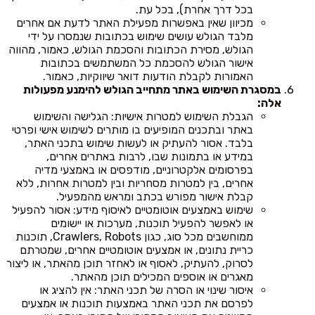
בכל דרך אחרת), בכל עת.
מכיוון שאין באפשרות מפעילת האתר לדעת אם אחרים
מלבד הגולש עושים שימוש בכתובות שנמסרו על ידי
הגולש, מסירת הכתובות והסכמת הגולש, כאמור, מהווה
אישור הגולש להסכמת כל המשתמשים בכתובות
האמורות לקבלת הודעות דואר שיווקיות, כאמור.
במסגרת השימוש באתר מתחייב הגולש להימנע מפעולות
אלה:
הגבלת השימוש למטרות אישיות: הגלישה והשימוש
באתר ובתכנים המופיעים בו מותרים לשימוש אישי ופרטי
בלבד. אסור להעתיק או לעשות שימוש בתכני האתר,
במידע או בתמונות שבו, לרבות באתרים אחרים,
בפרסומים אלקטרוניים, מודפסים או באמצעי מדיה
אחרים, בין למטרות מסחריות ובין למטרות אחרות, ללא
קבלת אישור מפורש בכתב ומראש מהמפעיל.
שימוש באמצעים אוטומטיים לאיסוף מידע: אסור להפעיל
או לאפשר להפעיל תוכנות, מערכות או יישומים
ממוחשבים מכל סוג, כגון Crawlers, Robots, תוכנות
כריית נתונים, או אמצעים אוטומטיים אחרים, שמטרתם
לסרוק, להעתיק, לאסוף או לאחזר תוכן מהאתר, או ליצור
מאגרים או אוספים המכילים תוכן מהאתר.
איסור שינוי או הסרה של תכני האתר: אין להציג או
לפרסם את תכני האתר באמצעות תוכנות או אמצעים