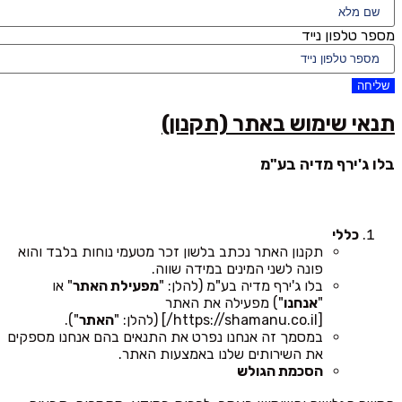
מספר טלפון נייד
שליחה
תנאי שימוש באתר (תקנון)
בלו ג'ירף מדיה בע"מ
כללי
תקנון האתר נכתב בלשון זכר מטעמי נוחות בלבד והוא
פונה לשני המינים במידה שווה.
בלו ג'ירף מדיה בע"מ (להלן: "
מפעילת האתר
" או
"
אנחנו
") מפעילה את האתר
[https://shamanu.co.il/] (להלן: "
האתר
").
במסמך זה אנחנו נפרט את התנאים בהם אנחנו מספקים
את השירותים שלנו באמצעות האתר.
הסכמת הגולש