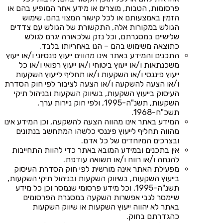
פרסומות, הטבות, מוצרים או מידע אחר המופיע בהם או
הזמין באמצעותם או לכל קישור המצוי בהם. שימוש
הגולש במקורות אלה, התקשורת של הגולש עם צדדים
שלישיים במסגרתם, וכל נזק שלכאורה יגרם לגולש
כתוצאה משימוש בהם – הנו באחריותו בלבד.
התכנים והמידע באתר אינו מהווים ייעוץ פנסיוני ו/או ייעוץ
משכנתאות ו/או ייעוץ ביטוחי ו/או ייעוץ רפואי ו/או כל
ייעוץ פיננסי ו/או השקעות ו/או תחליף לייעוץ השקעות
ו/או הצעה להשקעה ו/או הצעה לציבור לפי חוק הסדרת
העיסוק בייעוץ השקעות, בשיווק השקעות ובניהול תיקי
השקעות, תשנ"ה-1995, ולפי חוק ניירות ערך,
תשכ"ח-1968.
המידע באתר אינו מהווה הצעה להשקעה, וכן המידע אינו
מהווה תחליף לייעוץ פיננסי כלשהו המתחשב בנתונים
ובצרכים המיוחדים של כל אדם.
אין בתכנים ובמידע המובא באתר כדי להוות התחייבות
להנחה ו/או רווח ו/או תשואה עודפת.
מפעילת האתר אינה מורשית לפי חוק הסדרת העיסוק
בייעוץ השקעות, בשיווק השקעות ובניהול תיקי השקעות,
תשנ"ה-1995, וכל מידע פרסומי שנמסר וכן כל מידע
שיימסר לגבי אפשרות השקעה במסגרת הפרסומים
באתר לא יהווה ייעוץ השקעות או שיווק השקעות
כהגדרתם בחוק.