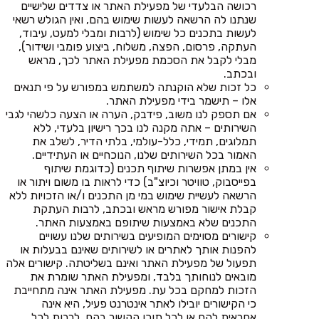
רכושה הבלעדי של מפעילת האתר או צדדים שלישיים
שנתנו לה הרשאה לעשות שימוש בהם, ואין הגולש רשאי
לעשות בתכנים כל שימוש (לרבות ומבלי למעט, עיבוד,
העתקה, פרסום, הפצה, משלוח, ביצוע פומבי ושידור),
מבלי לקבל את הסכמת מפעילת האתר לכך, מראש
ובכתב.
כל זכות שלא הוקנתה למשתמש במפורש על פי תנאים
אלו – תישמר בידי מפעילת האתר.
אם תספק לנו משוב, פידבק, הערה או הצעה כלשהי לגבי
השירותים – אתה מקנה לנו בכך רישיון בלעדי, ללא
תמלוגים, תמידי, כלל-עולמי, בלתי הדיר, לשלב את
האמור בכל השירותים שלנו, הנוכחיים או העתידיים.
אין במתן אפשרות שיתוף תכנים (כדוגמת שיתוף
בפייסבוק, טוויטר וכיוצ"ב) כדי לראות בו משום ויתור או
הרשאה לעשיית שימוש במי מן התכנים ו/או הזכויות ללא
קבלת אישור מפורש מראש ובכתב, לרבות העתקת
התכנים שלא באמצעות שיתופם באמצעות האתר.
קישורים מסוימים המופיעים בשירותים שלנו עשויים
להפנות אותך לאתרים או לשירותים שאינם בבעלות או
תפעול של מפעילת האתר ואינם בשליטתה. קישורים אלה
מובאים לנוחותך בלבד, ומפעילת האתר שומרת את
הזכות למחקם בכל עת. מפעילת האתר אינה מתחייבת
כי הקישורים יובילו לאתר אינטרנט פעיל, היא אינה
אחראית להם או לכל תוכן הקשור בהם, לרבות לכל