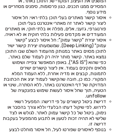
המשנים את העיצוב המקורי של התוכן באתר, או
המסירים ממנו תכנים, כגון פרסומות, סימנים מסחריים או
מידע נוסף.
איסור קישור מאתרים בעלי תוכן בלתי ראוי: חל איסור
ליצור קישור לאתר זה מאתרי אינטרנט בעלי תוכן
פורנוגרפי, גזעני, אלים, מפלה או בלתי חוקי, או מאתרים
המעודדים או מקדמים פעילות בלתי חוקית או לא ראויה.
איסור יצירת "קישור עמוק": חל איסור לבצע "קישור
עמוק" (Deep Linking), שמשמעותו יצירת קישור ישיר
לתוכן מסוים באתר במנותק מהעמוד השלם שבו התוכן
נמצא באתר. קישור מותר יהיה רק לעמוד שלם באתר,
כפי שהוא ("AS IS"), באופן המאפשר צפייה ושימוש
מלאים ותקינים בעמוד. אין ליצור קישורים ישירים
לתמונות, קבצים או מדיה אחרת, ללא העמוד המלא
המקורי. כמו כן, חובה שהקישור לעמוד יציג את הכתובת
המדויקת של דף האינטרנט באתר, ללא הסתרה, שינוי או
הטעיה, תוך שחל איסור לעשות שימוש בפונקציה של
unfollow.
דרישת ביטול קישורים על פי דרישה: המפעיל רשאי
לדרוש, לפי שיקול דעתו הבלעדי וללא צורך בהסבר או
נימוק, ביטול של כל קישור עמוק לאתר. לגולש או לצד
שלישי לא תהיה זכות לטעון או לתבוע מהמפעיל בעקבות
דרישה זו.
בנוסף לאיסורים שפורטו לעיל, חל איסור מוחלט לבצע