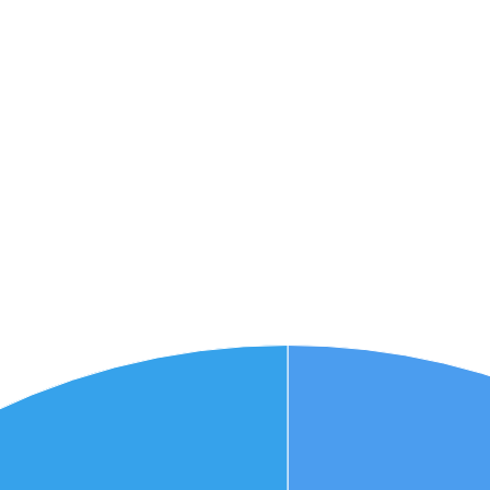
אני מאשר את תנאיי השימוש והפרטיות של האתר
מאשר כי פרטיי ישמשו לקבלת פניות והצעות שיווקיות למוצרים
פנסיוניים\ביטוח באמצעות טלפון, מייל או SMS מאיתנו או צד שלישי
שליחה