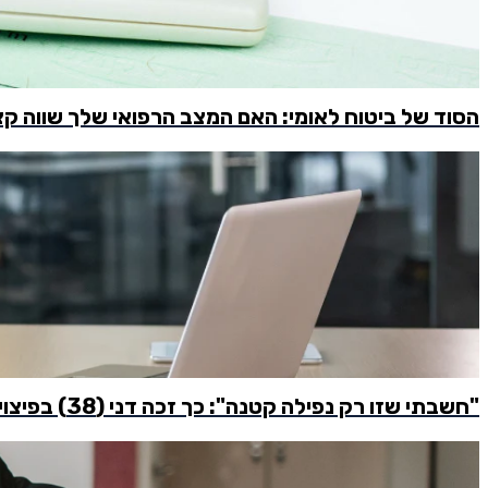
הסוד של ביטוח לאומי: האם המצב הרפואי שלך שווה ק
"חשבתי שזו רק נפילה קטנה": כך זכה דני (38) בפיצוי של 165 אלף שקל מתאונת עבודה בחניון המשרד