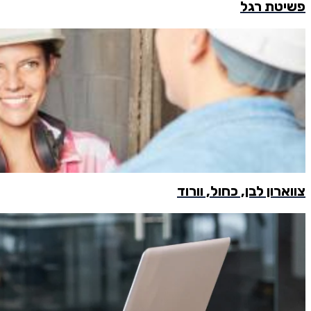
פשיטת רגל
צווארון לבן, כחול, וורוד